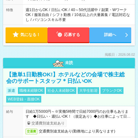
週1日からOK
/
日払いOK
/
40～50代活躍中
/
副業・Wワーク
特徴
OK
/
服装自由
/
シフト勤務
/
10名以上の大量募集
/
電話対応な
し
/
パソコンスキル不要
気になる！
応募する
詳細へ
掲載日：2026.08.02
未読
【激単1日勤務OK!】ホテルなどの会場で株主総
会のサポートスタッフ＊日払いOK
派遣
職種未経験OK
社会人未経験OK
大学生歓迎
ブランクOK
WEB登録・面接OK
日給1万5000円～※実働5時間で日給7000円のお仕事もありま
給与
す ◆日払い・週払いOK！（規定あり）◆お仕事によって日給
も異なります
交通費別途支給あり
交通費別途支給あり(勤務地により異なります)
交通費