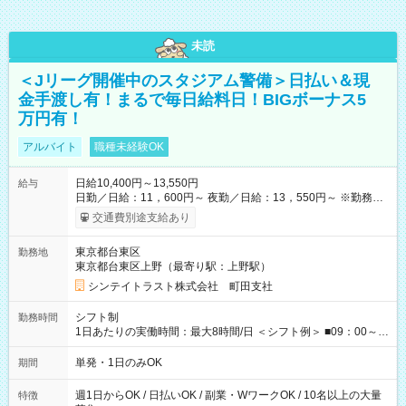
未読
＜Jリーグ開催中のスタジアム警備＞日払い＆現
金手渡し有！まるで毎日給料日！BIGボーナス5
万円有！
アルバイト
職種未経験OK
日給10,400円～13,550円
給与
日勤／日給：11，600円～ 夜勤／日給：13，550円～ ※勤務数
が週2日以下の場合 日勤／日給：10，400円 夜勤／日給：12，
交通費別途支給あり
350円 ■交通費別途全額支給 ※規定あり ■支払方法：日払い └日
給のうち7，000円を現金先払い ※稼働分 ※週払い・月払いOK
東京都台東区
勤務地
⇒希望をお聞かせください♪ ■各種資格手当あり ■残業手当あり ■
東京都台東区上野（最寄り駅：上野駅）
日給保障あり └早く終わっても”全額”支給！ ・－・－・ ≪ 法定
研修 ≫ 研修時の給与： 日給10，000円×3日間（24時間） ＝研
シンテイトラスト株式会社 町田支社
修費として合計30，000円支給 ＋交通費全額支給 ※規定あり
【試用期間】試用期間なし
シフト制
勤務時間
1日あたりの実働時間：最大8時間/日 ＜シフト例＞ ■09：00～
18：00 ■20：00～翌5：00 など！ 上記時間内で、 実働8時
間・休憩1時間／日
単発・1日のみOK
期間
週1日からOK / 日払いOK / 副業・WワークOK / 10名以上の大量
特徴