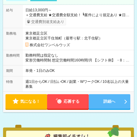
日給13,000円～
給与
＋交通費支給 ★交通費全額支給！ ┗案件により規定あり ★日払
いOK！（規定あり） ┗働いたその日に現金GET♪ お仕事後はコ
交通費別途支給あり
ンビニATMから 日払い分を引き落とせます！ 【試用期間】試
用期間なし
東京都足立区
勤務地
東京都足立区千住旭町（最寄り駅：北千住駅）
株式会社ワンベルウッズ
勤務時間は指定なし
勤務時間
変形労働時間制 想定労働時間160時間/月 【シフト例】 ・8：00
～21：00
単発・1日のみOK
期間
週1日からOK / 日払いOK / 副業・WワークOK / 10名以上の大量
特徴
募集
気になる！
応募する
詳細へ