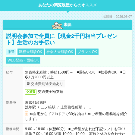
あなたの閲覧履歴からのオススメ
掲載日：2026.08.07
未読
説明会参加で全員に【現金2千円相当プレゼン
ト】生活のお手伝い
派遣
職種未経験OK
社会人未経験OK
ブランクOK
WEB登録・面接OK
無資格未経験：時給1500円～ ■週払いOK ■扶養内OK ■日
給与
収1万2000円以上
交通費別途支給あり
交通費全額支給
交通費
東京都台東区
勤務地
浅草駅
/
三ノ輪駅
/
上野御徒町駅
/
…
≪自宅からドアtoドアで30分以内！≫ご希望の勤務地を紹介
します。
9:00～18:00（休憩60分） ■ご希望があれば下記シフトもOK！
勤務時間
早番 7:00～16:00 遅番 10:00～19:00 「家族と休みを合わせた