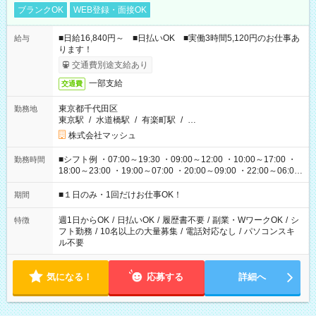
ブランクOK
WEB登録・面接OK
■日給16,840円～ ■日払いOK ■実働3時間5,120円のお仕事あ
給与
ります！
交通費別途支給あり
一部支給
交通費
東京都千代田区
勤務地
東京駅
/
水道橋駅
/
有楽町駅
/
…
株式会社マッシュ
■シフト例 ・07:00～19:30 ・09:00～12:00 ・10:00～17:00 ・
勤務時間
18:00～23:00 ・19:00～07:00 ・20:00～09:00 ・22:00～06:00
etc ★最短で3時間で5,120円のお仕事から 15時間で2万円近く稼
げるお仕事も！ ご希望のお時間に合わせてご紹介！ ※シフトは
■１日のみ・1回だけお仕事OK！
期間
現場によって異なります。 ※勿論、休憩時間はあるのでご安心
ください！
週1日からOK
/
日払いOK
/
履歴書不要
/
副業・WワークOK
/
シ
特徴
フト勤務
/
10名以上の大量募集
/
電話対応なし
/
パソコンスキ
ル不要
気になる！
応募する
詳細へ