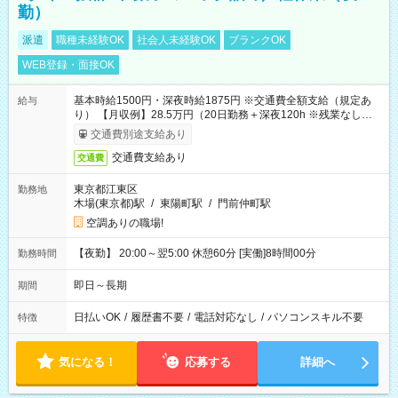
勤）
派遣
職種未経験OK
社会人未経験OK
ブランクOK
WEB登録・面接OK
基本時給1500円・深夜時給1875円 ※交通費全額支給（規定あ
給与
り） 【月収例】28.5万円（20日勤務＋深夜120h ※残業なしの場
合）
交通費別途支給あり
交通費支給あり
交通費
東京都江東区
勤務地
木場(東京都)駅
/
東陽町駅
/
門前仲町駅
空調ありの職場!
【夜勤】 20:00～翌5:00 休憩60分 [実働]8時間00分
勤務時間
即日～長期
期間
日払いOK
/
履歴書不要
/
電話対応なし
/
パソコンスキル不要
特徴
気になる！
応募する
詳細へ