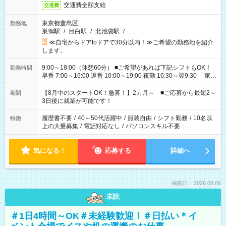
交通費全額支給
交通費
東京都豊島区
勤務地
巣鴨駅
/
目白駅
/
北池袋駅
/
…
≪自宅からドアtoドアで30分以内！≫ご希望の勤務地を紹介
します。
9:00～18:00（休憩60分） ■ご希望があれば下記シフトもOK！
勤務時間
早番 7:00～16:00 遅番 10:00～19:00 夜勤 16:30～翌9:30 「家族
と休みを合わせたい」 「余裕を持って夕飯の準備がしたい」
「できれば残業はしたくない」 など、ご希望を教えてください
【8月中のスタートOK！急募！】2カ月～ ■ご応募から最短2～
期間
ね。 ※Wワーク希望の方へ 今ご覧のお仕事で希望する勤務時間
3日後に就業が可能です！
と、もう1つのお仕事の勤務時間。 合計で週40時間を超える場
合は応募できません。
履歴書不要
/
40～50代活躍中
/
服装自由
/
シフト勤務
/
10名以
特徴
上の大量募集
/
電話対応なし
/
パソコンスキル不要
気になる！
応募する
詳細へ
掲載日：2026.08.06
未読
＃1日4時間～OK＃未経験歓迎！＃日払い＊イ