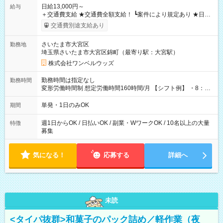
日給13,000円～
給与
＋交通費支給 ★交通費全額支給！ ┗案件により規定あり ★日払
いOK！（規定あり） ┗働いたその日に現金GET♪ お仕事後はコ
交通費別途支給あり
ンビニATMから 日払い分を引き落とせます！ 【試用期間】試
用期間なし
さいたま市大宮区
勤務地
埼玉県さいたま市大宮区錦町（最寄り駅：大宮駅）
株式会社ワンベルウッズ
勤務時間は指定なし
勤務時間
変形労働時間制 想定労働時間160時間/月 【シフト例】 ・8：00
～21：00
単発・1日のみOK
期間
週1日からOK / 日払いOK / 副業・WワークOK / 10名以上の大量
特徴
募集
気になる！
応募する
詳細へ
未読
<タイパ抜群>和菓子のパック詰め／軽作業（夜