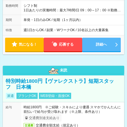
円（役割手当＋100円）×6時間＝日収8,400円＋交通費 【試用期
間】試用期間なし
シフト制
勤務時間
1日あたりの実働時間：最大7時間/日 09：00～17：00 ※勤務時
間は 試験により異なります。
単発・1日のみOK / 短期（1ヶ月以内）
期間
週1日からOK / 副業・WワークOK / 10名以上の大量募集
特徴
気になる！
応募する
詳細へ
未読
特別時給1800円【ヴァレクストラ】短期スタッ
フ 日本橋
派遣
ブランクOK
WEB登録・面接OK
時給1800円 ※ご経験・スキルにより優遇 スマホでかんたんに
給与
前払いで給与が受け取れます（※上限、条件あり）
交通費別途支給あり
交通費全額支給（規定あり）
交通費