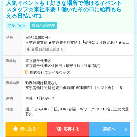
人気イベントも！好きな場所で働けるイベント
スタッフ☆来社不要！働いたその日に給料もら
える日払い/T1
アルバイト
職種未経験OK
日給13,000円～
給与
＋交通費支給 ★交通費全額支給！ ┗案件により規定あり ★日払
いOK！（規定あり） ┗働いたその日に現金GET♪ お仕事後はコ
交通費別途支給あり
ンビニATMから 日払い分を引き落とせます！ 【試用期間】試
用期間なし
東京都千代田区
勤務地
東京都千代田区外神田（最寄り駅：秋葉原駅）
株式会社ワンベルウッズ
勤務時間は指定なし
勤務時間
変形労働時間制 想定労働時間160時間/月 【シフト例】 ・8：00
～21：00
単発・1日のみOK
期間
週1日からOK / 日払いOK / 副業・WワークOK / 10名以上の大量
特徴
募集
気になる！
応募する
詳細へ