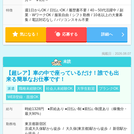
月～ ＃8月～
週1日からOK
/
日払いOK
/
履歴書不要
/
40～50代活躍中
/
副
特徴
業・WワークOK
/
服装自由
/
シフト勤務
/
10名以上の大量募
集
/
電話対応なし
/
パソコンスキル不要
気になる！
応募する
詳細へ
掲載日：2026.08.07
未読
【超レア】車の中で座っているだけ！誰でも出
来る簡単なお仕事です！
派遣
職種未経験OK
社会人未経験OK
大学生歓迎
ブランクOK
WEB登録・面接OK
時給1328円 ●昇給あり ●日払い制 ●前払い制度あり（稼働分・
給与
最大90%）
東京都新宿区
勤務地
京成大久保駅から徒歩
/
大久保(東京都)駅から徒歩
/
新宿駅か
ら徒歩
/
…