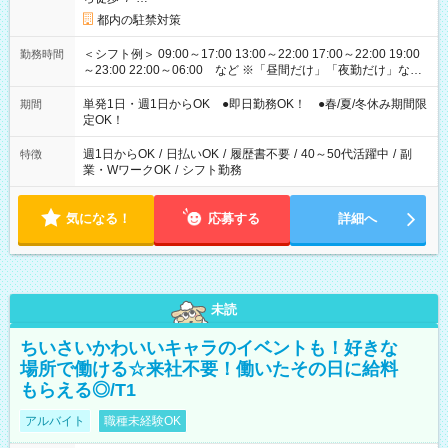
都内の駐禁対策
＜シフト例＞ 09:00～17:00 13:00～22:00 17:00～22:00 19:00
勤務時間
～23:00 22:00～06:00 など ※「昼間だけ」「夜勤だけ」など
の希望OK
単発1日・週1日からOK ●即日勤務OK！ ●春/夏/冬休み期間限
期間
定OK！
週1日からOK
/
日払いOK
/
履歴書不要
/
40～50代活躍中
/
副
特徴
業・WワークOK
/
シフト勤務
気になる！
応募する
詳細へ
未読
ちいさいかわいいキャラのイベントも！好きな
場所で働ける☆来社不要！働いたその日に給料
もらえる◎/T1
アルバイト
職種未経験OK