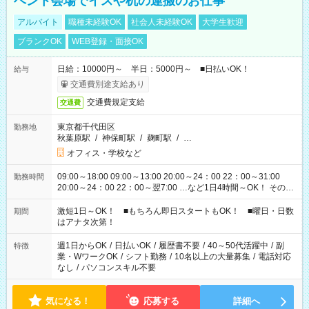
ベント会場でイスや机の運搬のお仕事
アルバイト
職種未経験OK
社会人未経験OK
大学生歓迎
ブランクOK
WEB登録・面接OK
日給：10000円～ 半日：5000円～ ■日払いOK！
給与
交通費別途支給あり
交通費規定支給
交通費
東京都千代田区
勤務地
秋葉原駅
/
神保町駅
/
麹町駅
/
…
オフィス・学校など
09:00～18:00 09:00～13:00 20:00～24：00 22：00～31:00
勤務時間
20:00～24：00 22：00～翌7:00 …など1日4時間～OK！ その他
シフトもございます！ お気軽にご相談ください！
激短1日～OK！ ■もちろん即日スタートもOK！ ■曜日・日数
期間
はアナタ次第！
週1日からOK
/
日払いOK
/
履歴書不要
/
40～50代活躍中
/
副
特徴
業・WワークOK
/
シフト勤務
/
10名以上の大量募集
/
電話対応
なし
/
パソコンスキル不要
気になる！
応募する
詳細へ