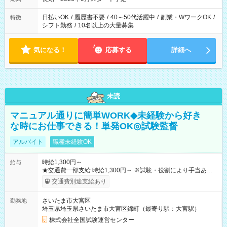
日払いOK
/
履歴書不要
/
40～50代活躍中
/
副業・WワークOK
/
特徴
シフト勤務
/
10名以上の大量募集
気になる！
応募する
詳細へ
未読
マニュアル通りに簡単WORK◆未経験から好き
な時にお仕事できる！単発OK◎試験監督
アルバイト
職種未経験OK
時給1,300円～
給与
★交通費一部支給 時給1,300円～ ※試験・役割により手当あり
※勤務回数により昇給あり 【即給（前払い）オプションあ
交通費別途支給あり
り！】 希望される場合、勤務から1週間ほどで給与の一部を受け
取れます。 ※手数料418円がかかります。 【過去試験日の収入
さいたま市大宮区
勤務地
例】 ・河合塾模擬試験 8:30～17:30（休憩1時間） 時給1,300円
埼玉県埼玉県さいたま市大宮区錦町（最寄り駅：大宮駅）
×8時間＝日収10,400円＋交通費 ※当日の役割により時給＋100
円の場合あり ・国家試験 7:00～13:30（休憩なし） 時給1,300
株式会社全国試験運営センター