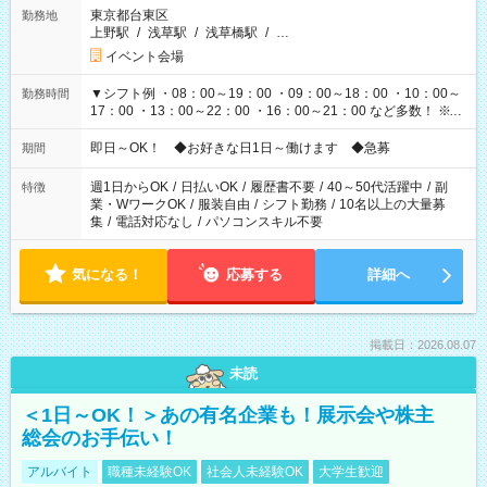
東京都台東区
勤務地
上野駅
/
浅草駅
/
浅草橋駅
/
…
イベント会場
▼シフト例 ・08：00～19：00 ・09：00～18：00 ・10：00～
勤務時間
17：00 ・13：00～22：00 ・16：00～21：00 など多数！ ※お
仕事により勤務時間が異なります
即日～OK！ ◆お好きな日1日～働けます ◆急募
期間
週1日からOK
/
日払いOK
/
履歴書不要
/
40～50代活躍中
/
副
特徴
業・WワークOK
/
服装自由
/
シフト勤務
/
10名以上の大量募
集
/
電話対応なし
/
パソコンスキル不要
気になる！
応募する
詳細へ
掲載日：2026.08.07
未読
＜1日～OK！＞あの有名企業も！展示会や株主
総会のお手伝い！
アルバイト
職種未経験OK
社会人未経験OK
大学生歓迎