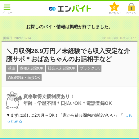
0
メニュー
気になる！
ログイン
お探しのバイト情報は掲載が終了しました。
掲載日 :2026
/
02
/
14
No.NISSOETRK-2FT77
＼月収例26.9万円／未経験でも収入安定な介
護サポ＊おばあちゃんのお話相手など
派遣
職種未経験OK
社会人未経験OK
ブランクOK
WEB登録・面接OK
資格取得支援制度あり！
年齢・学歴不問＊日払いOK＊電話登録OK
▼まずは試しに2カ月～OK！「家から徒歩圏内の施設がいい」「
...も
っとみる