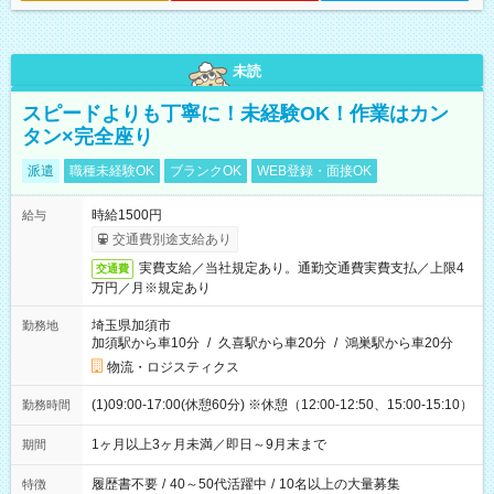
未読
スピードよりも丁寧に！未経験OK！作業はカン
タン×完全座り
派遣
職種未経験OK
ブランクOK
WEB登録・面接OK
時給1500円
給与
交通費別途支給あり
実費支給／当社規定あり。通勤交通費実費支払／上限4
交通費
万円／月※規定あり
埼玉県加須市
勤務地
加須駅から車10分
/
久喜駅から車20分
/
鴻巣駅から車20分
物流・ロジスティクス
(1)09:00-17:00(休憩60分) ※休憩（12:00-12:50、15:00-15:10）
勤務時間
1ヶ月以上3ヶ月未満／即日～9月末まで
期間
履歴書不要
/
40～50代活躍中
/
10名以上の大量募集
特徴