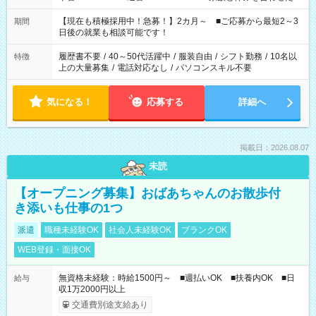
い」 「余裕を持って夕飯の準備がしたい」 「できれば残業はし
たくない」 など、ご希望を教えてくださいね。 ※Wワーク希望
【現在も積極採用中！急募！】2カ月～ ■ご応募から最短2～3
期間
の方へ 今ご覧のお仕事で希望する勤務時間と、もう1つのお仕事
日後の就業も相談可能です！
の勤務時間。 合計で週40時間を超える場合は応募できません。
履歴書不要
/
40～50代活躍中
/
服装自由
/
シフト勤務
/
10名以
特徴
上の大量募集
/
電話対応なし
/
パソコンスキル不要
気になる！
応募する
詳細へ
掲載日：2026.08.07
未読
【オープニング募集】おばあちゃんのお散歩付
き添いも仕事の1つ
派遣
職種未経験OK
社会人未経験OK
ブランクOK
WEB登録・面接OK
無資格未経験：時給1500円～ ■週払いOK ■扶養内OK ■日
給与
収1万2000円以上
交通費別途支給あり