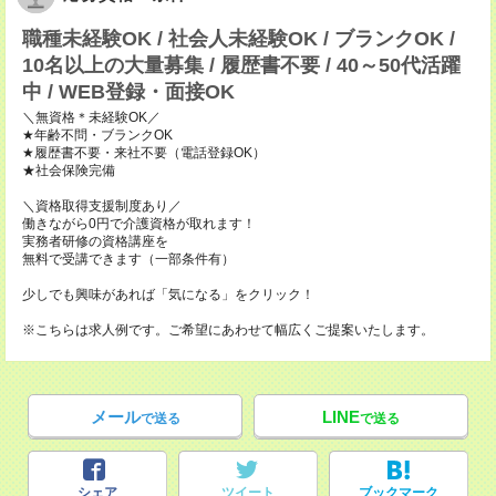
職種未経験OK / 社会人未経験OK / ブランクOK /
10名以上の大量募集 / 履歴書不要 / 40～50代活躍
中 / WEB登録・面接OK
＼無資格＊未経験OK／
★年齢不問・ブランクOK
★履歴書不要・来社不要（電話登録OK）
★社会保険完備
＼資格取得支援制度あり／
働きながら0円で介護資格が取れます！
実務者研修の資格講座を
無料で受講できます（一部条件有）
少しでも興味があれば「気になる」をクリック！
※こちらは求人例です。ご希望にあわせて幅広くご提案いたします。
メール
LINE
で送る
で送る
シェア
ツイート
ブックマーク