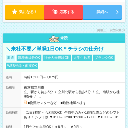
気になる！
応募する
詳細へ
掲載日：2026.08.07
未読
＼来社不要／単発1日OK＊チラシの仕分け
派遣
職種未経験OK
社会人未経験OK
大学生歓迎
ブランクOK
WEB登録・面接OK
時給1,500円～1,875円
給与
東京都立川市
勤務地
立川駅から徒歩5分
/
立川北駅から徒歩5分
/
立川南駅から徒
歩5分
/
…
■物流センターなど ■勤務地選べます
【1日3時間～も相談OK!】午前中のみや18時以降などのシフト
勤務時間
あり！ シフト例 ▼9:00～12:00 ▼9:00～17:00 ▼10:00～19:00
▼18:00～21:00
1日だけの単発OK！＃8月～ ＃9月～
期間