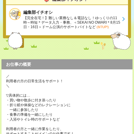
編集部イチオシ
【完全在宅！】難しい業務なし＆電話なし！ゆっくりの11
時～時短＊データ入力・事務、＜SEKAI NO OWARI＊8月15
日・16日＞ドーム公演のサポートバイトなど
(8/7UP!)
お仕事の概要
／
利用者の方の日常生活をサポート！
＼
▽具体的には…
・買い物や散歩に付き添ったり
・折り紙や体操などのレクレーションに
一緒に参加したり
・食事の準備を一緒にしたり
・入浴やトイレ時のサポートなど
利用者の方と一緒に作業をしたり、
サポートすることがメインのお仕事です！