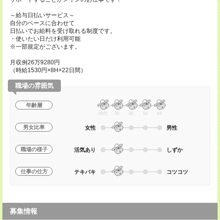
～給与日払いサービス～
自分のペースに合わせて
日払いでお給料を受け取れる制度です。
・使いたい日だけ利用可能
※一部規定がございます。
月収例26万9280円
（時給1530円×8H×22日間）
職場の雰囲気
年齢層
20代
30
40
50
60
男女比率
女性
男性
職場の様子
活気あり
しずか
仕事の仕方
テキパキ
コツコツ
募集情報