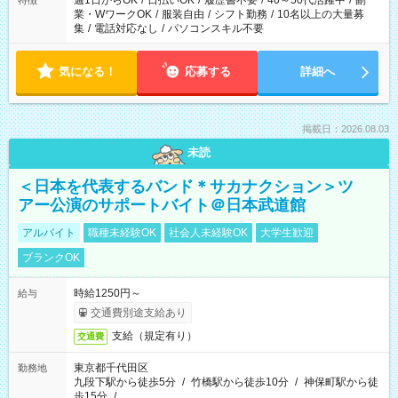
週1日からOK
/
日払いOK
/
履歴書不要
/
40～50代活躍中
/
副
特徴
業・WワークOK
/
服装自由
/
シフト勤務
/
10名以上の大量募
集
/
電話対応なし
/
パソコンスキル不要
気になる！
応募する
詳細へ
掲載日：2026.08.03
未読
＜日本を代表するバンド＊サカナクション＞ツ
アー公演のサポートバイト＠日本武道館
アルバイト
職種未経験OK
社会人未経験OK
大学生歓迎
ブランクOK
時給1250円～
給与
交通費別途支給あり
支給（規定有り）
交通費
東京都千代田区
勤務地
九段下駅から徒歩5分
/
竹橋駅から徒歩10分
/
神保町駅から徒
歩15分
/
…