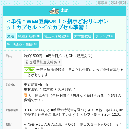
掲載日：2026.08.05
未読
＜単発＊WEB登録OK！＞指示どおりにポン
ッ！カプセルトイのカプセル準備！
派遣
職種未経験OK
社会人未経験OK
大学生歓迎
ブランクOK
WEB登録・面接OK
時給1500円 ■現金日払いもOK（規定あり）
給与
交通費別途支給あり
一部支給 ※登録後、選んだお仕事によって条件が異なる
交通費
ことがあります
東京都東村山市
勤務地
東村山駅
/
秋津駅
/
久米川駅
/
…
大手物流会社（年齢不問／「無理なく続けられる」と好評の
職場です！）
9:00～18:00など ■希望の時間帯を選べます！ ▼他にも様々な時
勤務時間
間帯でお仕事をご用意しています！ ＜シフト例＞ 8:30～12:00
17:00～22:00 13:00～22:00 22:00～翌6:00 など
≪急募≫1日のみの単発からOK！ 即日スタートもOK！ ＃7
期間