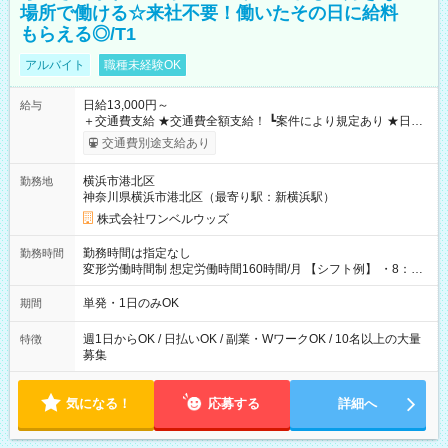
場所で働ける☆来社不要！働いたその日に給料
もらえる◎/T1
アルバイト
職種未経験OK
日給13,000円～
給与
＋交通費支給 ★交通費全額支給！ ┗案件により規定あり ★日払
いOK！（規定あり） ┗働いたその日に現金GET♪ お仕事後はコ
交通費別途支給あり
ンビニATMから 日払い分を引き落とせます！ 【試用期間】試
用期間なし
横浜市港北区
勤務地
神奈川県横浜市港北区（最寄り駅：新横浜駅）
株式会社ワンベルウッズ
勤務時間は指定なし
勤務時間
変形労働時間制 想定労働時間160時間/月 【シフト例】 ・8：00
～21：00
単発・1日のみOK
期間
週1日からOK / 日払いOK / 副業・WワークOK / 10名以上の大量
特徴
募集
気になる！
応募する
詳細へ