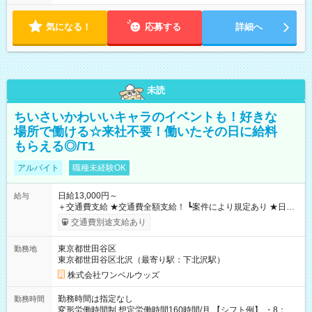
気になる！
応募する
詳細へ
未読
ちいさいかわいいキャラのイベントも！好きな
場所で働ける☆来社不要！働いたその日に給料
もらえる◎/T1
アルバイト
職種未経験OK
日給13,000円～
給与
＋交通費支給 ★交通費全額支給！ ┗案件により規定あり ★日払
いOK！（規定あり） ┗働いたその日に現金GET♪ お仕事後はコ
交通費別途支給あり
ンビニATMから 日払い分を引き落とせます！ 【試用期間】試
用期間なし
東京都世田谷区
勤務地
東京都世田谷区北沢（最寄り駅：下北沢駅）
株式会社ワンベルウッズ
勤務時間は指定なし
勤務時間
変形労働時間制 想定労働時間160時間/月 【シフト例】 ・8：00