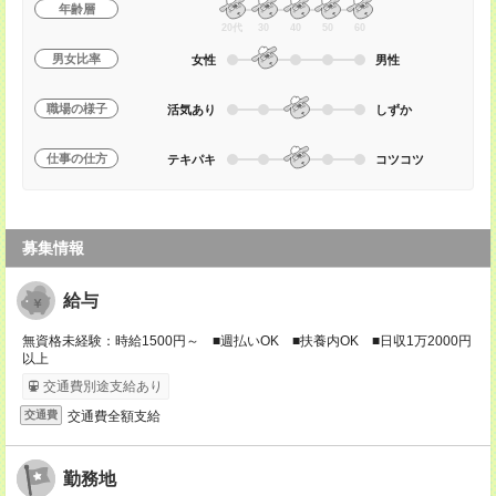
年齢層
20代
30
40
50
60
男女比率
女性
男性
職場の様子
活気あり
しずか
仕事の仕方
テキパキ
コツコツ
募集情報
給与
無資格未経験：時給1500円～ ■週払いOK ■扶養内OK ■日収1万2000円
以上
交通費別途支給あり
交通費全額支給
交通費
勤務地