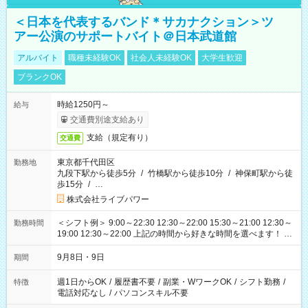
＜日本を代表するバンド＊サカナクション＞ツ
アー公演のサポートバイト＠日本武道館
アルバイト
職種未経験OK
社会人未経験OK
大学生歓迎
ブランクOK
時給1250円～
給与
交通費別途支給あり
支給（規定有り）
交通費
東京都千代田区
勤務地
九段下駅から徒歩5分
/
竹橋駅から徒歩10分
/
神保町駅から徒
歩15分
/
…
株式会社ライブパワー
＜シフト例＞ 9:00～22:30 12:30～22:00 15:30～21:00 12:30～
勤務時間
19:00 12:30～22:00 上記の時間から好きな時間を選べます！ ※
時間は変更となる可能性があります
9月8日・9日
期間
週1日からOK
/
履歴書不要
/
副業・WワークOK
/
シフト勤務
/
特徴
電話対応なし
/
パソコンスキル不要