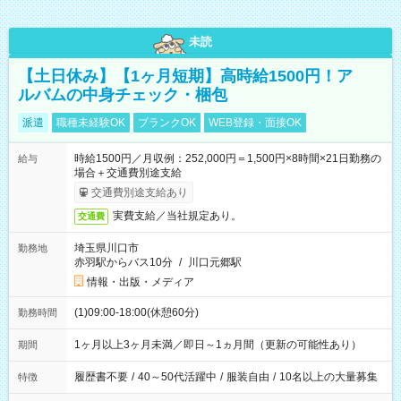
未読
【土日休み】【1ヶ月短期】高時給1500円！ア
ルバムの中身チェック・梱包
派遣
職種未経験OK
ブランクOK
WEB登録・面接OK
時給1500円／月収例：252,000円＝1,500円×8時間×21日勤務の
給与
場合＋交通費別途支給
交通費別途支給あり
実費支給／当社規定あり。
交通費
埼玉県川口市
勤務地
赤羽駅からバス10分
/
川口元郷駅
情報・出版・メディア
(1)09:00-18:00(休憩60分)
勤務時間
1ヶ月以上3ヶ月未満／即日～1ヵ月間（更新の可能性あり）
期間
履歴書不要
/
40～50代活躍中
/
服装自由
/
10名以上の大量募集
特徴