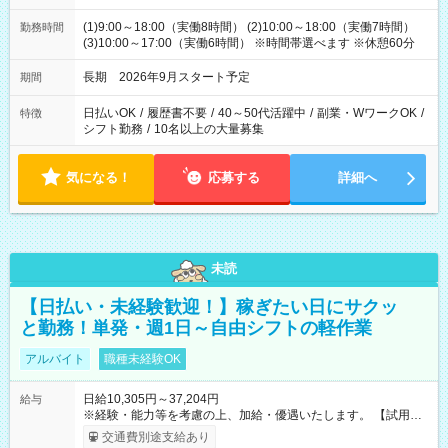
(1)9:00～18:00（実働8時間） (2)10:00～18:00（実働7時間）
勤務時間
(3)10:00～17:00（実働6時間） ※時間帯選べます ※休憩60分
長期 2026年9月スタート予定
期間
日払いOK
/
履歴書不要
/
40～50代活躍中
/
副業・WワークOK
/
特徴
シフト勤務
/
10名以上の大量募集
気になる！
応募する
詳細へ
未読
【日払い・未経験歓迎！】稼ぎたい日にサクッ
と勤務！単発・週1日～自由シフトの軽作業
アルバイト
職種未経験OK
日給10,305円～37,204円
給与
※経験・能力等を考慮の上、加給・優遇いたします。 【試用期
間】試用期間なし
交通費別途支給あり