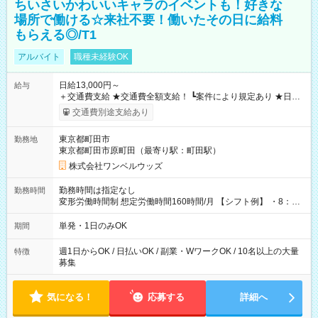
ちいさいかわいいキャラのイベントも！好きな
場所で働ける☆来社不要！働いたその日に給料
もらえる◎/T1
アルバイト
職種未経験OK
日給13,000円～
給与
＋交通費支給 ★交通費全額支給！ ┗案件により規定あり ★日払
いOK！（規定あり） ┗働いたその日に現金GET♪ お仕事後はコ
交通費別途支給あり
ンビニATMから 日払い分を引き落とせます！ 【試用期間】試
用期間なし
東京都町田市
勤務地
東京都町田市原町田（最寄り駅：町田駅）
株式会社ワンベルウッズ
勤務時間は指定なし
勤務時間
変形労働時間制 想定労働時間160時間/月 【シフト例】 ・8：00
～21：00
単発・1日のみOK
期間
週1日からOK / 日払いOK / 副業・WワークOK / 10名以上の大量
特徴
募集
気になる！
応募する
詳細へ