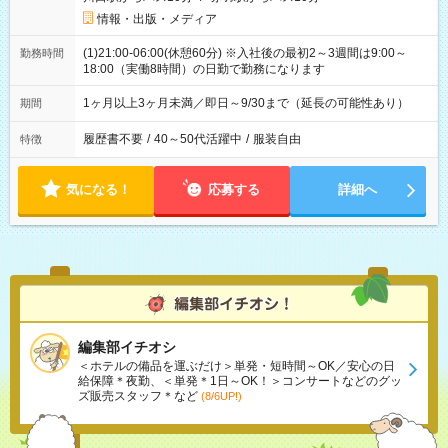
情報・出版・メディア
(1)21:00-06:00(休憩60分) ※入社後の最初2～3週間は9:00～
勤務時間
18:00（実働8時間）の日勤で勤務になります
1ヶ月以上3ヶ月未満／即日～9/30まで（延長の可能性あり）
期間
履歴書不要
/
40～50代活躍中
/
服装自由
特徴
気になる！
応募する
詳細へ
編集部イチオシ
＜ホテルの備品を運ぶだけ＞単発・短時間～OK／安心の日
給保障＊夜勤、＜単発＊1日～OK！＞コンサートなどのグッ
ズ販売スタッフ＊など
(8/6UP!)