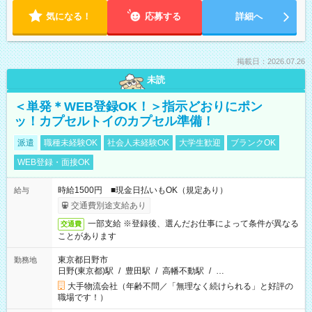
気になる！
応募する
詳細へ
掲載日：2026.07.26
未読
＜単発＊WEB登録OK！＞指示どおりにポン
ッ！カプセルトイのカプセル準備！
派遣
職種未経験OK
社会人未経験OK
大学生歓迎
ブランクOK
WEB登録・面接OK
時給1500円 ■現金日払いもOK（規定あり）
給与
交通費別途支給あり
一部支給 ※登録後、選んだお仕事によって条件が異なる
交通費
ことがあります
東京都日野市
勤務地
日野(東京都)駅
/
豊田駅
/
高幡不動駅
/
…
大手物流会社（年齢不問／「無理なく続けられる」と好評の
職場です！）