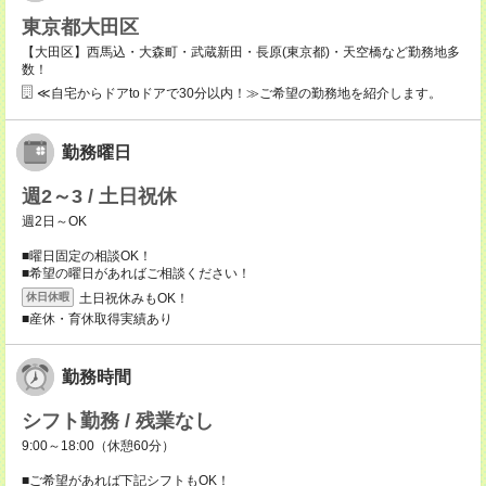
東京都大田区
【大田区】西馬込・大森町・武蔵新田・長原(東京都)・天空橋など勤務地多
数！
≪自宅からドアtoドアで30分以内！≫ご希望の勤務地を紹介します。
勤務曜日
週2～3 / 土日祝休
週2日～OK
■曜日固定の相談OK！
■希望の曜日があればご相談ください！
土日祝休みもOK！
休日休暇
■産休・育休取得実績あり
勤務時間
シフト勤務 / 残業なし
9:00～18:00（休憩60分）
■ご希望があれば下記シフトもOK！