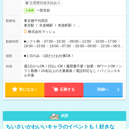
交通費別途支給あり
一部支給
交通費
東京都千代田区
勤務地
東京駅
/
水道橋駅
/
有楽町駅
/
…
株式会社マッシュ
■シフト例 ・07:00～19:30 ・09:00～12:00 ・10:00～17:00 ・
勤務時間
18:00～23:00 ・19:00～07:00 ・20:00～09:00 ・22:00～06:00
etc ★最短で3時間で5,120円のお仕事から 15時間で2万円近く稼
げるお仕事も！ ご希望のお時間に合わせてご紹介！ ※シフトは
■１日のみ・1回だけお仕事OK！
期間
現場によって異なります。 ※勿論、休憩時間はあるのでご安心
ください！
週1日からOK
/
日払いOK
/
履歴書不要
/
副業・WワークOK
/
シ
特徴
フト勤務
/
10名以上の大量募集
/
電話対応なし
/
パソコンスキ
ル不要
気になる！
応募する
詳細へ
未読
ちいさいかわいいキャラのイベントも！好きな