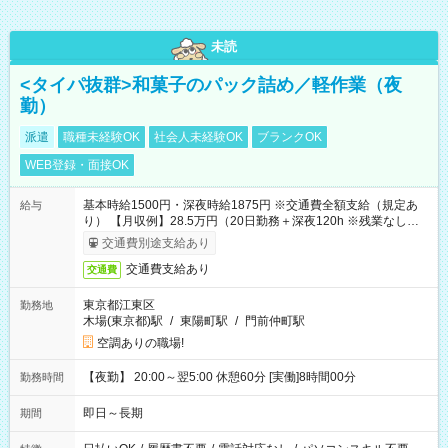
未読
<タイパ抜群>和菓子のパック詰め／軽作業（夜
勤）
派遣
職種未経験OK
社会人未経験OK
ブランクOK
WEB登録・面接OK
基本時給1500円・深夜時給1875円 ※交通費全額支給（規定あ
給与
り） 【月収例】28.5万円（20日勤務＋深夜120h ※残業なしの場
合）
交通費別途支給あり
交通費支給あり
交通費
東京都江東区
勤務地
木場(東京都)駅
/
東陽町駅
/
門前仲町駅
空調ありの職場!
【夜勤】 20:00～翌5:00 休憩60分 [実働]8時間00分
勤務時間
即日～長期
期間