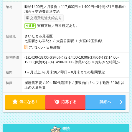
時給1400円／月収例：117,600円＝1,400円×4時間×21日勤務の
給与
場合＋交通費別途支給
交通費別途支給あり
実費支給／当社規定あり。
交通費
さいたま市見沼区
勤務地
七里駅から車6分
/
大宮公園駅
/
大宮(埼玉県)駅
アパレル・日用雑貨
(1)14:00-18:00(休憩0分) (2)14:00-19:00(休憩0分) (3)14:00-
勤務時間
19:30(休憩0分) (4)14:00-20:00(休憩45分) ※お好きな時間が選べ
ます
1ヶ月以上3ヶ月未満／即日～8月末までの期間限定
期間
履歴書不要
/
40～50代活躍中
/
服装自由
/
シフト勤務
/
10名以
特徴
上の大量募集
気になる！
応募する
詳細へ
未読