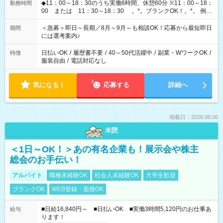
◆11：00～18：30のうち実働6時間、休憩60分 ※11：00～18：
勤務時間
00 または 11：30～18：30 。*。ブランクOK！。*。 例え
ば前職が、 在宅/財団法人/事務/コールセンター/受付/販売/カフェ
スタッフ スイーツ販売/ホテルフロント/化粧品販売/など 様々な
＜急募＞即日～長期／8月～9月～も相談OK！応募から最短即日
期間
業界から入社して活躍されています♪
には選考案内♪
日払いOK
/
履歴書不要
/
40～50代活躍中
/
副業・WワークOK
/
特徴
服装自由
/
電話対応なし
気になる！
応募する
詳細へ
掲載日：2026.08.06
未読
＜1日～OK！＞あの有名企業も！展示会や株主
総会のお手伝い！
アルバイト
職種未経験OK
社会人未経験OK
大学生歓迎
ブランクOK
WEB登録・面接OK
■日給16,840円～ ■日払いOK ■実働3時間5,120円のお仕事あ
給与
ります！