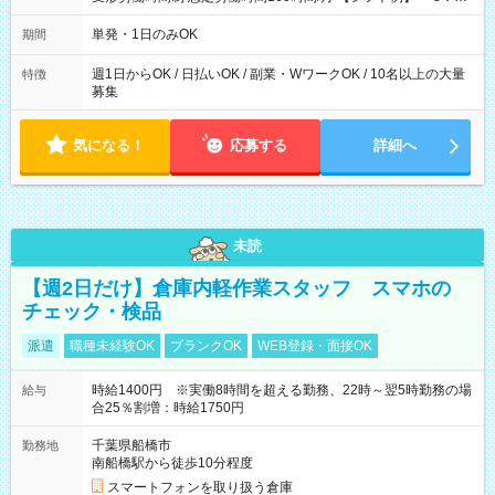
～21：00
単発・1日のみOK
期間
週1日からOK / 日払いOK / 副業・WワークOK / 10名以上の大量
特徴
募集
気になる！
応募する
詳細へ
未読
【週2日だけ】倉庫内軽作業スタッフ スマホの
チェック・検品
派遣
職種未経験OK
ブランクOK
WEB登録・面接OK
時給1400円 ※実働8時間を超える勤務、22時～翌5時勤務の場
給与
合25％割増：時給1750円
千葉県船橋市
勤務地
南船橋駅から徒歩10分程度
スマートフォンを取り扱う倉庫