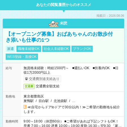
あなたの閲覧履歴からのオススメ
掲載日：2026.08.06
未読
【オープニング募集】おばあちゃんのお散歩付
き添いも仕事の1つ
派遣
職種未経験OK
社会人未経験OK
ブランクOK
WEB登録・面接OK
無資格未経験：時給1500円～ ■週払いOK ■扶養内OK ■日
給与
収1万2000円以上
交通費別途支給あり
交通費全額支給
交通費
東京都豊島区
勤務地
巣鴨駅
/
目白駅
/
北池袋駅
/
…
≪自宅からドアtoドアで30分以内！≫ご希望の勤務地を紹介
します。
9:00～18:00（休憩60分） ■ご希望があれば下記シフトもOK！
勤務時間
早番 7:00～16:00 遅番 10:00～19:00 夜勤 16:30～翌9:30 「家族