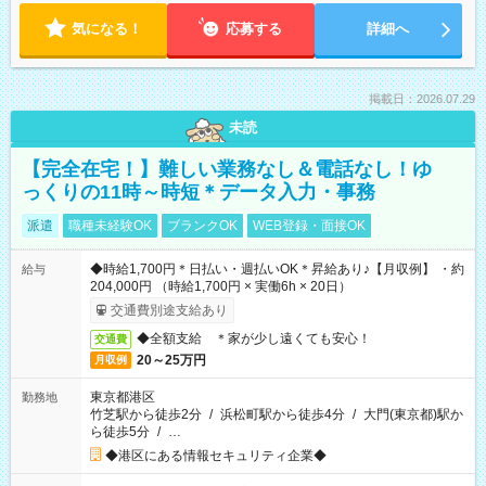
気になる！
応募する
詳細へ
掲載日：2026.07.29
未読
【完全在宅！】難しい業務なし＆電話なし！ゆ
っくりの11時～時短＊データ入力・事務
派遣
職種未経験OK
ブランクOK
WEB登録・面接OK
◆時給1,700円＊日払い・週払いOK＊昇給あり♪【月収例】 ・約
給与
204,000円 （時給1,700円 × 実働6h × 20日）
交通費別途支給あり
◆全額支給 ＊家が少し遠くても安心！
交通費
20～25万円
月収例
東京都港区
勤務地
竹芝駅から徒歩2分
/
浜松町駅から徒歩4分
/
大門(東京都)駅か
ら徒歩5分
/
…
◆港区にある情報セキュリティ企業◆