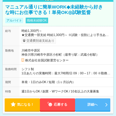
マニュアル通りに簡単WORK◆未経験から好き
な時にお仕事できる！単発OK◎試験監督
アルバイト
職種未経験OK
時給1,300円～
給与
★交通費一部支給 時給1,300円～ ※試験・役割により手当あり
※勤務回数により昇給あり 【即給（前払い）オプションあ
交通費別途支給あり
り！】 希望される場合、勤務から1週間ほどで給与の一部を受け
取れます。 ※手数料418円がかかります。 【過去試験日の収入
川崎市中原区
勤務地
例】 ・河合塾模擬試験 8:30～17:30（休憩1時間） 時給1,300円
神奈川県川崎市中原区小杉町（最寄り駅：武蔵小杉駅）
×8時間＝日収10,400円＋交通費 ※当日の役割により時給＋100
円の場合あり ・国家試験 7:00～13:30（休憩なし） 時給1,300
株式会社全国試験運営センター
円（役割手当＋100円）×6時間＝日収8,400円＋交通費 【試用期
間】試用期間なし
シフト制
勤務時間
1日あたりの実働時間：最大7時間/日 09：00～17：00 ※勤務時
間は 試験により異なります。
単発・1日のみOK / 短期（1ヶ月以内）
期間
週1日からOK / 副業・WワークOK / 10名以上の大量募集
特徴
気になる！
応募する
詳細へ