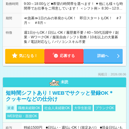
9:00～18:00など ■希望の時間帯を選べます！ ▼他にも様々な時
勤務時間
間帯でお仕事をご用意しています！ ＜シフト例＞ 8:30～12:00
17:00～22:00 13:00～22:00 22:00～翌6:00 など
≪急募≫1日のみの単発からOK！ 即日スタートもOK！ ＃7
期間
月～ ＃8月～
週1日からOK
/
日払いOK
/
履歴書不要
/
40～50代活躍中
/
副
特徴
業・WワークOK
/
服装自由
/
シフト勤務
/
10名以上の大量募
集
/
電話対応なし
/
パソコンスキル不要
気になる！
応募する
詳細へ
掲載日：2026.08.06
未読
短時間シフトあり！WEBでサクッと登録OK＊
クッキーなどの仕分け
派遣
職種未経験OK
社会人未経験OK
大学生歓迎
ブランクOK
WEB登録・面接OK
時給1500円 ■日払い・週払いOK！(規定あり) ■現金日払いも
給与