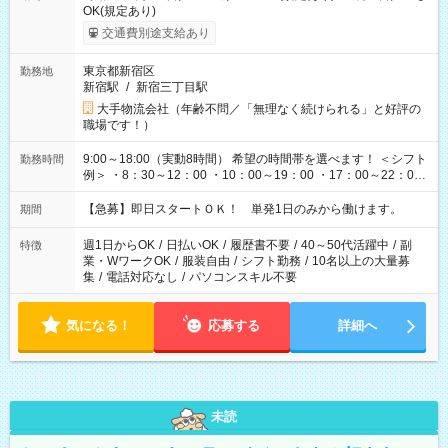
OK(規定あり)
交通費別途支給あり
東京都新宿区
勤務地
新宿駅
/
新宿三丁目駅
大手物流会社（年齢不問／「無理なく続けられる」と好評の
職場です！）
9:00～18:00（実動8時間） 希望の時間帯を選べます！ ＜シフト
勤務時間
例＞ ・8：30～12：00 ・10：00～19：00 ・17：00～22：00
・13：00～22：00 ・22：00～翌6：00 など
【急募】即日スタートＯＫ！ 単発1日のみから働けます。
期間
週1日からOK
/
日払いOK
/
履歴書不要
/
40～50代活躍中
/
副
特徴
業・WワークOK
/
服装自由
/
シフト勤務
/
10名以上の大量募
集
/
電話対応なし
/
パソコンスキル不要
気になる！
応募する
詳細へ
未読