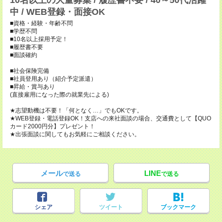
10名以上の大量募集 / 履歴書不要 / 40～50代活躍
中 / WEB登録・面接OK
■資格・経験・年齢不問
■学歴不問
■10名以上採用予定！
■履歴書不要
■面談確約
■社会保険完備
■社員登用あり（紹介予定派遣）
■昇給・賞与あり
(直接雇用になった際の就業先による)
★志望動機は不要！「何となく…」でもOKです。
★WEB登録・電話登録OK！支店への来社面談の場合、交通費として【QUO
カード2000円分】プレゼント！
★出張面談に関してもお気軽にご相談ください。
メール
LINE
で送る
で送る
シェア
ツイート
ブックマーク