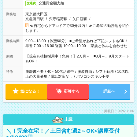
交通費全額支給
交通費
東京都大田区
勤務地
京急蒲田駅
/
穴守稲荷駅
/
矢口渡駅
/
…
≪自宅からドアtoドアで30分以内！≫ご希望の勤務地を紹介
します。
9:00～18:00（休憩60分） ■ご希望があれば下記シフトもOK！
勤務時間
早番 7:00～16:00 遅番 10:00～19:00 「家族と休みを合わせた
い」 「余裕を持って夕飯の準備がしたい」 「できれば残業はし
たくない」 など、ご希望を教えてくださいね。 ※Wワーク希望
【現在も積極採用中！急募！】2カ月～ ■8月～、9月スタート
期間
の方へ 今ご覧のお仕事で希望する勤務時間と、もう1つのお仕事
もOK！
の勤務時間。 合計で週40時間を超える場合は応募できません。
履歴書不要
/
40～50代活躍中
/
服装自由
/
シフト勤務
/
10名以
特徴
上の大量募集
/
電話対応なし
/
パソコンスキル不要
気になる！
応募する
詳細へ
掲載日：2026.08.06
未読
＼！完全在宅！／土日含む週2～OK<講座受付