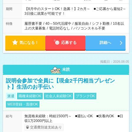
と休みを合わせたい」 「余裕を持って夕飯の準備がしたい」
「できれば残業はしたくない」 など、ご希望を教えてください
【8月中のスタートOK！急募！】2カ月～ ■ご応募から最短2～
期間
ね。 ※Wワーク希望の方へ 今ご覧のお仕事で希望する勤務時間
3日後に就業が可能です！
と、もう1つのお仕事の勤務時間。 合計で週40時間を超える場
合は応募できません。
履歴書不要
/
40～50代活躍中
/
服装自由
/
シフト勤務
/
10名以
特徴
上の大量募集
/
電話対応なし
/
パソコンスキル不要
気になる！
応募する
詳細へ
掲載日：2026.08.05
未読
説明会参加で全員に【現金2千円相当プレゼン
ト】生活のお手伝い
派遣
職種未経験OK
社会人未経験OK
ブランクOK
WEB登録・面接OK
無資格未経験：時給1500円～ ■週払いOK ■扶養内OK ■日
給与
収1万2000円以上
交通費別途支給あり