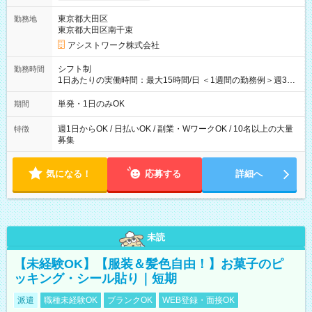
東京都大田区
勤務地
東京都大田区南千束
アシストワーク株式会社
シフト制
勤務時間
1日あたりの実働時間：最大15時間/日 ＜1週間の勤務例＞週3回
勤務 勤務：月・水・金 休み：火・木・土・日 好きな時にお仕事
可能です！ ※1日あたりの最大実働時間は日勤、夜勤共に勤務し
単発・1日のみOK
期間
た時間になります。
週1日からOK / 日払いOK / 副業・WワークOK / 10名以上の大量
特徴
募集
気になる！
応募する
詳細へ
未読
【未経験OK】【服装＆髪色自由！】お菓子のピ
ッキング・シール貼り｜短期
派遣
職種未経験OK
ブランクOK
WEB登録・面接OK