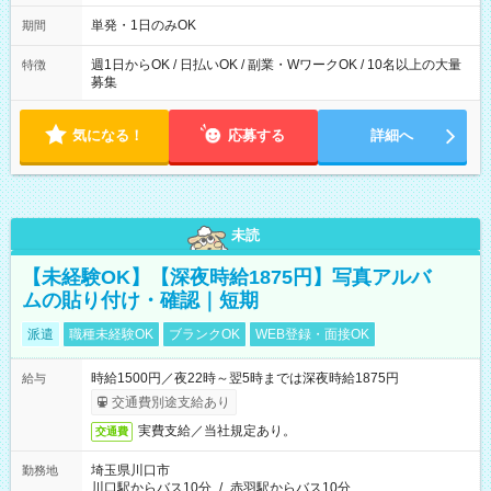
勤務 勤務：月・水・金 休み：火・木・土・日 好きな時にお仕事
可能です！ ※1日あたりの最大実働時間は日勤、夜勤共に勤務し
単発・1日のみOK
期間
た時間になります。
週1日からOK / 日払いOK / 副業・WワークOK / 10名以上の大量
特徴
募集
気になる！
応募する
詳細へ
未読
【未経験OK】【深夜時給1875円】写真アルバ
ムの貼り付け・確認｜短期
派遣
職種未経験OK
ブランクOK
WEB登録・面接OK
時給1500円／夜22時～翌5時までは深夜時給1875円
給与
交通費別途支給あり
実費支給／当社規定あり。
交通費
埼玉県川口市
勤務地
川口駅からバス10分
/
赤羽駅からバス10分