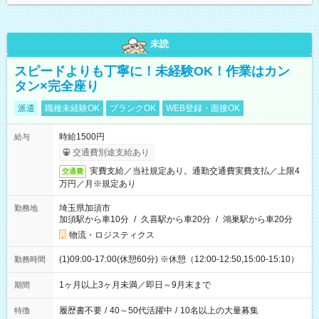
未読
スピードよりも丁寧に！未経験OK！作業はカン
タン×完全座り
派遣
職種未経験OK
ブランクOK
WEB登録・面接OK
時給1500円
給与
交通費別途支給あり
実費支給／当社規定あり。通勤交通費実費支払／上限4
交通費
万円／月※規定あり
埼玉県加須市
勤務地
加須駅から車10分
/
久喜駅から車20分
/
鴻巣駅から車20分
物流・ロジスティクス
(1)09:00-17:00(休憩60分) ※休憩（12:00-12:50,15:00-15:10）
勤務時間
1ヶ月以上3ヶ月未満／即日～9月末まで
期間
履歴書不要
/
40～50代活躍中
/
10名以上の大量募集
特徴