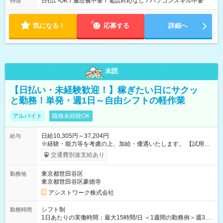
日払いOK
/
履歴書不要
/
電話対応なし
/
パソコンスキル不要
特徴
気になる！
応募する
詳細へ
未読
【日払い・未経験歓迎！】稼ぎたい日にサクッ
と勤務！単発・週1日～自由シフトの軽作業
アルバイト
職種未経験OK
日給10,305円～37,204円
給与
※経験・能力等を考慮の上、加給・優遇いたします。 【試用期
間】試用期間なし
交通費別途支給あり
東京都世田谷区
勤務地
東京都世田谷区豪徳寺
アシストワーク株式会社
シフト制
勤務時間
1日あたりの実働時間：最大15時間/日 ＜1週間の勤務例＞週3回