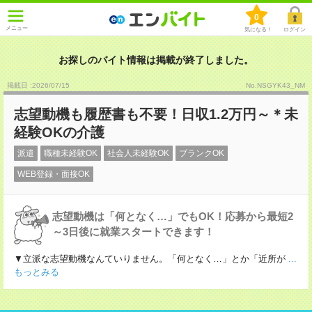
0
メニュー
気になる！
ログイン
お探しのバイト情報は掲載が終了しました。
掲載日 :2026
/
07
/
15
No.NSGYK43_NM
志望動機も履歴書も不要！日収1.2万円～＊未
経験OKの介護
派遣
職種未経験OK
社会人未経験OK
ブランクOK
WEB登録・面接OK
志望動機は「何となく…」でもOK！応募から最短2
～3日後に就業スタートできます！
▼立派な志望動機なんていりません。「何となく…」とか「近所が
...
もっとみる