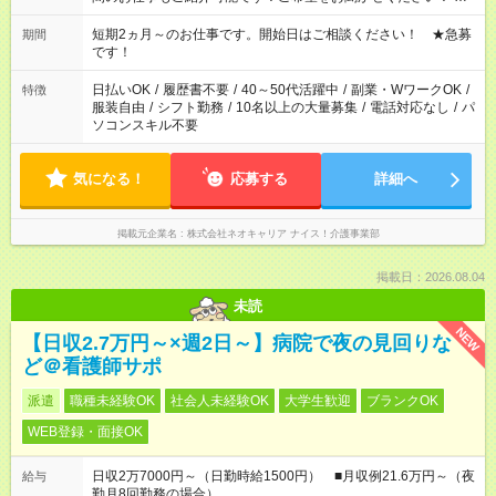
家庭の都合でお休みが必要な場合も遠慮なくご相談ください。
※週最低15時間以上の勤務が必要です
短期2ヵ月～のお仕事です。開始日はご相談ください！ ★急募
期間
です！
日払いOK
/
履歴書不要
/
40～50代活躍中
/
副業・WワークOK
/
特徴
服装自由
/
シフト勤務
/
10名以上の大量募集
/
電話対応なし
/
パ
ソコンスキル不要
気になる！
応募する
詳細へ
掲載元企業名
株式会社ネオキャリア ナイス！介護事業部
掲載日：2026.08.04
未読
NEW
【日収2.7万円～×週2日～】病院で夜の見回りな
ど＠看護師サポ
派遣
職種未経験OK
社会人未経験OK
大学生歓迎
ブランクOK
WEB登録・面接OK
日収2万7000円～（日勤時給1500円） ■月収例21.6万円～（夜
給与
勤月8回勤務の場合）