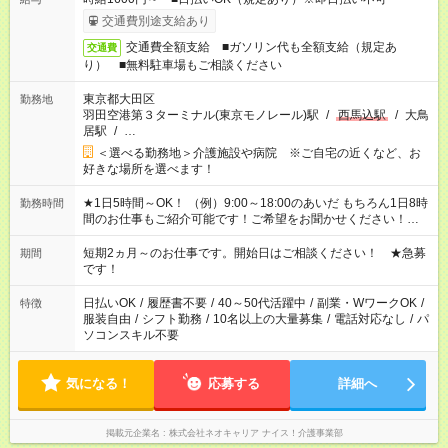
交通費別途支給あり
交通費全額支給 ■ガソリン代も全額支給（規定あ
交通費
り） ■無料駐車場もご相談ください
東京都大田区
勤務地
羽田空港第３ターミナル(東京モノレール)駅
/
西馬込駅
/
大鳥
居駅
/
…
＜選べる勤務地＞介護施設や病院 ※ご自宅の近くなど、お
好きな場所を選べます！
★1日5時間～OK！ （例）9:00～18:00のあいだ もちろん1日8時
勤務時間
間のお仕事もご紹介可能です！ご希望をお聞かせください！★家
庭の都合でお休みが必要な場合も遠慮なくご相談ください。 ※
週最低15時間以上の勤務が必要です
短期2ヵ月～のお仕事です。開始日はご相談ください！ ★急募
期間
です！
日払いOK
/
履歴書不要
/
40～50代活躍中
/
副業・WワークOK
/
特徴
服装自由
/
シフト勤務
/
10名以上の大量募集
/
電話対応なし
/
パ
ソコンスキル不要
気になる！
応募する
詳細へ
掲載元企業名
株式会社ネオキャリア ナイス！介護事業部