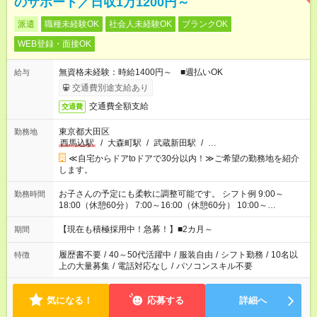
のサポート／日収1万1200円～
派遣
職種未経験OK
社会人未経験OK
ブランクOK
WEB登録・面接OK
無資格未経験：時給1400円～ ■週払いOK
給与
交通費別途支給あり
交通費全額支給
交通費
東京都大田区
勤務地
西馬込駅
/
大森町駅
/
武蔵新田駅
/
…
≪自宅からドアtoドアで30分以内！≫ご希望の勤務地を紹介
します。
お子さんの予定にも柔軟に調整可能です。 シフト例 9:00～
勤務時間
18:00（休憩60分） 7:00～16:00（休憩60分） 10:00～
19:00（休憩60分） ※Wワーク希望の方へ 今ご覧のお仕事で希
望する勤務時間と、もう1つのお仕事の勤務時間の合計が 週40
【現在も積極採用中！急募！】■2カ月～
期間
時間を超えなければOKです。
履歴書不要
/
40～50代活躍中
/
服装自由
/
シフト勤務
/
10名以
特徴
上の大量募集
/
電話対応なし
/
パソコンスキル不要
気になる！
応募する
詳細へ