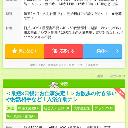
能！ ＞シフト例 9時～14時 11時～15時 13時～18時など ご自身
のご都合に合わせて勤務時間をご相談ください！ ★家庭の都合
でお休みや時間の調整が必要な場合も遠慮なくご相談くださ
短期2ヵ月～のお仕事です。開始日はご相談ください！ ★急募
期間
い。
です！
日払いOK
/
履歴書不要
/
40～50代活躍中
/
副業・WワークOK
/
特徴
服装自由
/
シフト勤務
/
10名以上の大量募集
/
電話対応なし
/
パ
ソコンスキル不要
気になる！
応募する
詳細へ
掲載元企業名
株式会社ネオキャリア ナイス！介護事業部
掲載日：2026.08.04
未読
NEW
＜最短3日後にお仕事決定！＞お散歩の付き添い
やお話相手など！入浴介助ナシ
派遣
職種未経験OK
社会人未経験OK
大学生歓迎
ブランクOK
WEB登録・面接OK
時給1600円～ ■日払いOK（規定あり）※即日払い不可
給与