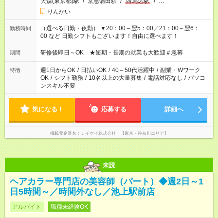
大森(東京都)駅
/
京急蒲田駅
/
西馬込駅
/
…
りんかい
（選べる日勤・夜勤） ▼20：00～翌5：00／21：00～翌6：
勤務時間
00 など 日勤シフトもございます！自由に選べます！
研修後即日～OK ★短期・長期の就業も大歓迎＃急募
期間
週1日からOK
/
日払いOK
/
40～50代活躍中
/
副業・Wワーク
特徴
OK
/
シフト勤務
/
10名以上の大量募集
/
電話対応なし
/
パソコ
ンスキル不要
気になる！
応募する
詳細へ
掲載元企業名
テイケイ株式会社 【東京・神奈川エリア】
未読
ヘアカラー専門店の美容師（パート）◆週2日～1
日5時間～／時間外なし／池上駅前店
アルバイト
職種未経験OK