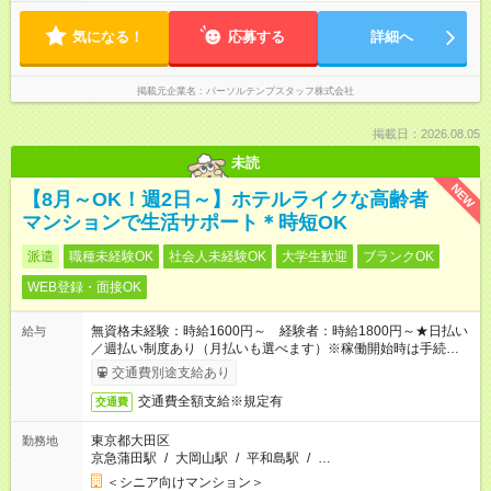
気になる！
応募する
詳細へ
掲載元企業名
パーソルテンプスタッフ株式会社
掲載日：2026.08.05
未読
NEW
【8月～OK！週2日～】ホテルライクな高齢者
マンションで生活サポート＊時短OK
派遣
職種未経験OK
社会人未経験OK
大学生歓迎
ブランクOK
WEB登録・面接OK
無資格未経験：時給1600円～ 経験者：時給1800円～★日払い
給与
／週払い制度あり（月払いも選べます）※稼働開始時は手続き完
了次第のお支払いとなります。
交通費別途支給あり
交通費全額支給※規定有
交通費
東京都大田区
勤務地
京急蒲田駅
/
大岡山駅
/
平和島駅
/
…
＜シニア向けマンション＞