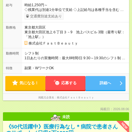
時給1,250円～
給与
◇残業代は別途1分単位で支給 ◇上記給与は各種手当を含む ◇毎
月インセンティブポイント付与 ・店舗売上や入客人数などに応
交通費別途支給あり
じてインセンティブポイントを付与 ・ポイントは6ヶ月に一度引
き出し可能 ◇半年に1回の昇給制度（3人に1人以上が昇給） ◇管
東京都大田区
勤務地
理美容師手当あり 研修期間6ヶ月間は以下給与のみ変更あり 時
東京都大田区池上６丁目３－9 池上パスビル 3階（最寄り駅：
給1230円 ※交通費支給（～500円/日） ※給与に関しては2025年
「池上駅」）
度の最低賃金を反映済み ※各都道府県の施行月より適応、入社
時期によっては変動の可能性あり 詳細は、採用担当へお問い合
株式会社ＦａｓｔＢｅａｕｔｙ
わせください 【試用期間】試用期間なし
シフト制
勤務時間
1日あたりの実働時間：最大8時間/日 9:30～19:30のシフト制 週
2日～、1日5時間～OK シフトはご希望を伺いながら相談のうえ
決定します 扶養内勤務・ダブルワークOK
副業・WワークOK
特徴
気になる！
応募する
詳細へ
掲載元企業名
株式会社ＦａｓｔＢｅａｕｔｙ
掲載日：2026.08.06
未読
NEW
《50代活躍中》医療行為なし＊病院で患者さん