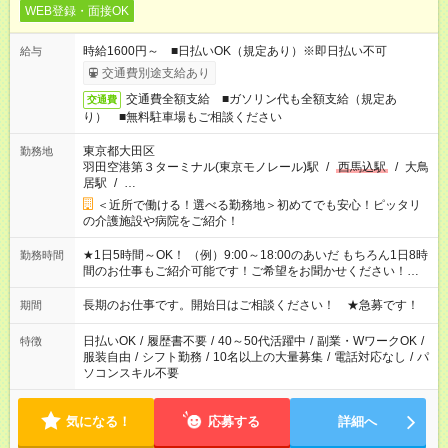
WEB登録・面接OK
時給1600円～ ■日払いOK（規定あり）※即日払い不可
給与
交通費別途支給あり
交通費全額支給 ■ガソリン代も全額支給（規定あ
交通費
り） ■無料駐車場もご相談ください
東京都大田区
勤務地
羽田空港第３ターミナル(東京モノレール)駅
/
西馬込駅
/
大鳥
居駅
/
…
＜近所で働ける！選べる勤務地＞初めてでも安心！ピッタリ
の介護施設や病院をご紹介！
★1日5時間～OK！ （例）9:00～18:00のあいだ もちろん1日8時
勤務時間
間のお仕事もご紹介可能です！ご希望をお聞かせください！★家
庭の都合でお休みが必要な場合も遠慮なくご相談ください。 ※
週最低15時間以上の勤務が必要です
長期のお仕事です。開始日はご相談ください！ ★急募です！
期間
日払いOK
/
履歴書不要
/
40～50代活躍中
/
副業・WワークOK
/
特徴
服装自由
/
シフト勤務
/
10名以上の大量募集
/
電話対応なし
/
パ
ソコンスキル不要
気になる！
応募する
詳細へ