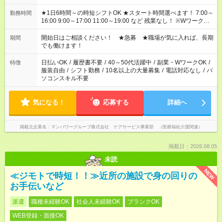
★1日6時間～の時短シフトOK ★スタート時間選べます！ 7:00～
勤務時間
16:00 9:00～17:00 11:00～19:00 など 残業なし！ ※Wワークの
場合、他のお仕事と合わせ週40時間超の就業はご案内できませ
ん ※法令に基づき、週20時間以上勤務は社会保険への加入対象
開始日はご相談ください！ ★急募 ★職場が気に入れば、長期
期間
となります ※労働者派遣法（日雇い派遣の原則禁止）により、
でも働けます！
短時間・短期間の就業はご案内が難しい場合があります
日払いOK
/
履歴書不要
/
40～50代活躍中
/
副業・WワークOK
/
特徴
服装自由
/
シフト勤務
/
10名以上の大量募集
/
電話対応なし
/
パ
ソコンスキル不要
気になる！
応募する
詳細へ
掲載元企業名
マンパワーグループ株式会社 ケアサービス事業部 （医療福祉介護関連）
掲載日：2026.08.05
未読
NEW
≪ジモトで時短！！≫近所の施設で身の回りの
お手伝いなど
派遣
職種未経験OK
社会人未経験OK
ブランクOK
WEB登録・面接OK