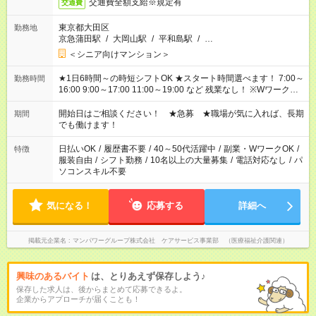
交通費全額支給※規定有
交通費
東京都大田区
勤務地
京急蒲田駅
/
大岡山駅
/
平和島駅
/
…
＜シニア向けマンション＞
★1日6時間～の時短シフトOK ★スタート時間選べます！ 7:00～
勤務時間
16:00 9:00～17:00 11:00～19:00 など 残業なし！ ※Wワークの
場合、他のお仕事と合わせ週40時間超の就業はご案内できませ
ん ※法令に基づき、週20時間以上勤務は社会保険への加入対象
開始日はご相談ください！ ★急募 ★職場が気に入れば、長期
期間
となります ※労働者派遣法（日雇い派遣の原則禁止）により、
でも働けます！
短時間・短期間の就業はご案内が難しい場合があります
日払いOK
/
履歴書不要
/
40～50代活躍中
/
副業・WワークOK
/
特徴
服装自由
/
シフト勤務
/
10名以上の大量募集
/
電話対応なし
/
パ
ソコンスキル不要
気になる！
応募する
詳細へ
掲載元企業名
マンパワーグループ株式会社 ケアサービス事業部 （医療福祉介護関連）
興味のあるバイト
は、とりあえず保存しよう♪
保存した求人は、後からまとめて応募できるよ。
企業からアプローチが届くことも！