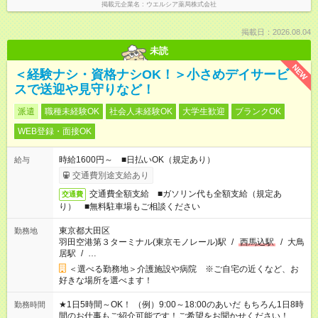
掲載元企業名
ウエルシア薬局株式会社
掲載日：2026.08.04
未読
NEW
＜経験ナシ・資格ナシOK！＞小さめデイサービ
スで送迎や見守りなど！
派遣
職種未経験OK
社会人未経験OK
大学生歓迎
ブランクOK
WEB登録・面接OK
時給1600円～ ■日払いOK（規定あり）
給与
交通費別途支給あり
交通費全額支給 ■ガソリン代も全額支給（規定あ
交通費
り） ■無料駐車場もご相談ください
東京都大田区
勤務地
羽田空港第３ターミナル(東京モノレール)駅
/
西馬込駅
/
大鳥
居駅
/
…
＜選べる勤務地＞介護施設や病院 ※ご自宅の近くなど、お
好きな場所を選べます！
★1日5時間～OK！ （例）9:00～18:00のあいだ もちろん1日8時
勤務時間
間のお仕事もご紹介可能です！ご希望をお聞かせください！ ★