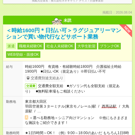
掲載元企業名
株式会社ネオキャリア ナイス！介護事業部
掲載日：2026.08.04
未読
NEW
＜時給1600円＊日払い可＞ラグジュアリーマン
ションで買い物代行などサポート業務
派遣
職種未経験OK
社会人未経験OK
大学生歓迎
ブランクOK
WEB登録・面接OK
時給1600円 有資格・有経験時給1800円 介護福祉士時給
給与
1900円 ■日払いOK（規定あり）※即日払い不可
交通費別途支給あり
交通費全額支給 ■ガソリン代も全額支給（規定あ
交通費
り） ■無料駐車場もご相談ください
東京都大田区
勤務地
羽田空港第３ターミナル(東京モノレール)駅
/
西馬込駅
/
大鳥
居駅
/
…
＜選べる勤務地＞シニア向けマンション ※他にもさまざま
な施設をご紹介できます！
★1日5時間～OK！ （例）9:00～18:00のあいだ もちろん1日8時
勤務時間