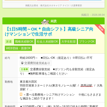
掲載元企業名
株式会社ネオキャリア ナイス！介護事業部
掲載日：2026.08.04
未読
NEW
【1日5時間～OK＊自由シフト】高級シニア向
けマンションで生活サポ
派遣
職種未経験OK
社会人未経験OK
大学生歓迎
ブランクOK
WEB登録・面接OK
時給1600円～ ■日払いOK（規定あり）※即日払い不可
給与
交通費別途支給あり
交通費全額支給 ■ガソリン代も全額支給（規定あ
交通費
り） ■無料駐車場もご相談ください
東京都大田区
勤務地
羽田空港第３ターミナル(東京モノレール)駅
/
西馬込駅
/
大鳥
居駅
/
…
＜選べる勤務地＞シニア向けマンション ※他にもさまざま
な施設をご紹介できます！
★1日5時間～OK！ （例）9:00～18:00で好きな時間に勤務可
勤務時間