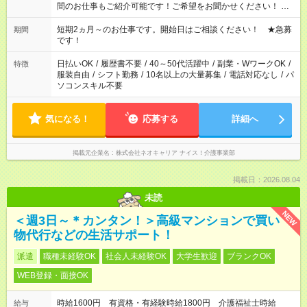
間のお仕事もご紹介可能です！ご希望をお聞かせください！ ★
家庭の都合でお休みが必要な場合も遠慮なくご相談ください。
※週最低15時間以上の勤務が必要です
短期2ヵ月～のお仕事です。開始日はご相談ください！ ★急募
期間
です！
日払いOK
/
履歴書不要
/
40～50代活躍中
/
副業・WワークOK
/
特徴
服装自由
/
シフト勤務
/
10名以上の大量募集
/
電話対応なし
/
パ
ソコンスキル不要
気になる！
応募する
詳細へ
掲載元企業名
株式会社ネオキャリア ナイス！介護事業部
掲載日：2026.08.04
未読
NEW
＜週3日～＊カンタン！＞高級マンションで買い
物代行などの生活サポート！
派遣
職種未経験OK
社会人未経験OK
大学生歓迎
ブランクOK
WEB登録・面接OK
時給1600円 有資格・有経験時給1800円 介護福祉士時給
給与