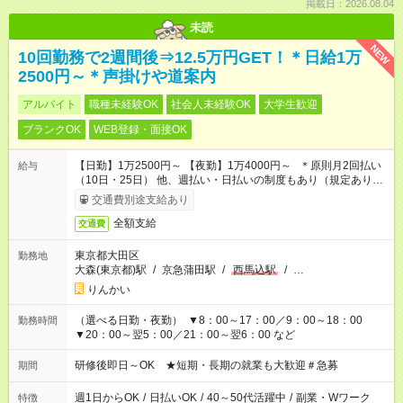
掲載日：2026.08.04
未読
NEW
10回勤務で2週間後⇒12.5万円GET！＊日給1万
2500円～＊声掛けや道案内
アルバイト
職種未経験OK
社会人未経験OK
大学生歓迎
ブランクOK
WEB登録・面接OK
【日勤】1万2500円～ 【夜勤】1万4000円～ ＊原則月2回払い
給与
（10日・25日） 他、週払い・日払いの制度もあり（規定あり）
＃日収1万円以上
交通費別途支給あり
全額支給
交通費
東京都大田区
勤務地
大森(東京都)駅
/
京急蒲田駅
/
西馬込駅
/
…
りんかい
（選べる日勤・夜勤） ▼8：00～17：00／9：00～18：00
勤務時間
▼20：00～翌5：00／21：00～翌6：00 など
研修後即日～OK ★短期・長期の就業も大歓迎＃急募
期間
週1日からOK
/
日払いOK
/
40～50代活躍中
/
副業・Wワーク
特徴