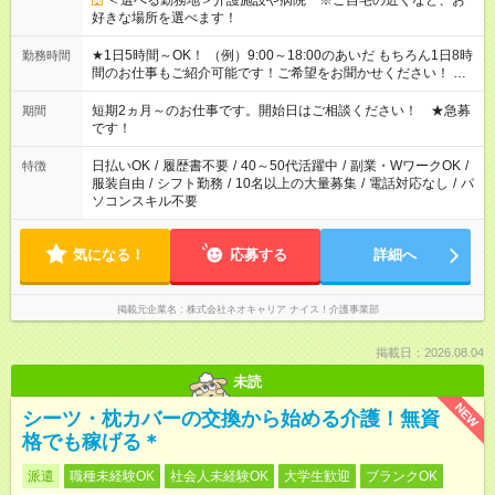
＜選べる勤務地＞介護施設や病院 ※ご自宅の近くなど、お
好きな場所を選べます！
★1日5時間～OK！ （例）9:00～18:00のあいだ もちろん1日8時
勤務時間
間のお仕事もご紹介可能です！ご希望をお聞かせください！ ※
週最低15時間以上の勤務が必要です
短期2ヵ月～のお仕事です。開始日はご相談ください！ ★急募
期間
です！
日払いOK
/
履歴書不要
/
40～50代活躍中
/
副業・WワークOK
/
特徴
服装自由
/
シフト勤務
/
10名以上の大量募集
/
電話対応なし
/
パ
ソコンスキル不要
気になる！
応募する
詳細へ
掲載元企業名
株式会社ネオキャリア ナイス！介護事業部
掲載日：2026.08.04
未読
NEW
シーツ・枕カバーの交換から始める介護！無資
格でも稼げる＊
派遣
職種未経験OK
社会人未経験OK
大学生歓迎
ブランクOK