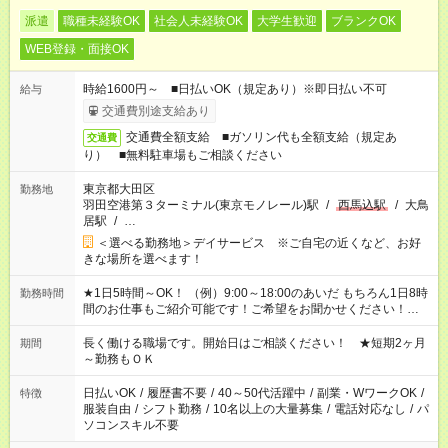
派遣
職種未経験OK
社会人未経験OK
大学生歓迎
ブランクOK
WEB登録・面接OK
時給1600円～ ■日払いOK（規定あり）※即日払い不可
給与
交通費別途支給あり
交通費全額支給 ■ガソリン代も全額支給（規定あ
交通費
り） ■無料駐車場もご相談ください
東京都大田区
勤務地
羽田空港第３ターミナル(東京モノレール)駅
/
西馬込駅
/
大鳥
居駅
/
…
＜選べる勤務地＞デイサービス ※ご自宅の近くなど、お好
きな場所を選べます！
★1日5時間～OK！ （例）9:00～18:00のあいだ もちろん1日8時
勤務時間
間のお仕事もご紹介可能です！ご希望をお聞かせください！★家
庭の都合でお休みが必要な場合も遠慮なくご相談ください。 ※
週最低15時間以上の勤務が必要です
長く働ける職場です。開始日はご相談ください！ ★短期2ヶ月
期間
～勤務もＯＫ
日払いOK
/
履歴書不要
/
40～50代活躍中
/
副業・WワークOK
/
特徴
服装自由
/
シフト勤務
/
10名以上の大量募集
/
電話対応なし
/
パ
ソコンスキル不要