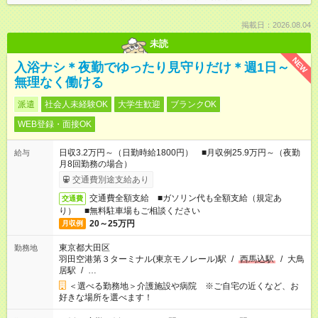
掲載日：2026.08.04
未読
NEW
入浴ナシ＊夜勤でゆったり見守りだけ＊週1日～
無理なく働ける
派遣
社会人未経験OK
大学生歓迎
ブランクOK
WEB登録・面接OK
日収3.2万円～（日勤時給1800円） ■月収例25.9万円～（夜勤
給与
月8回勤務の場合）
交通費別途支給あり
交通費全額支給 ■ガソリン代も全額支給（規定あ
交通費
り） ■無料駐車場もご相談ください
20～25万円
月収例
東京都大田区
勤務地
羽田空港第３ターミナル(東京モノレール)駅
/
西馬込駅
/
大鳥
居駅
/
…
＜選べる勤務地＞介護施設や病院 ※ご自宅の近くなど、お
好きな場所を選べます！