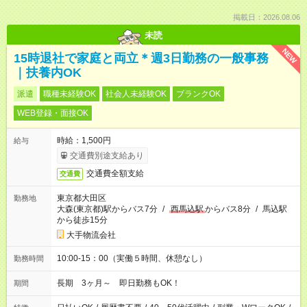
掲載日：2026.08.06
未読
NEW
15時退社で家庭と両立＊週3日勤務の一般事務
｜扶養内OK
派遣
職種未経験OK
社会人未経験OK
ブランクOK
WEB登録・面接OK
時給：1,500円
給与
交通費別途支給あり
交通費全額支給
交通費
東京都大田区
勤務地
大森(東京都)駅からバス7分
/
西馬込駅
からバス8分
/
馬込駅
から徒歩15分
大手物流会社
10:00-15：00（実働５時間、休憩なし）
勤務時間
長期 3ヶ月～ 即日勤務もOK！
期間