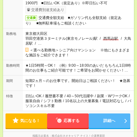
1900円 ■日払いOK（規定あり）※即日払い不可
交通費別途支給あり
交通費全額支給 ■ガソリン代も全額支給（規定あ
交通費
り） ■無料駐車場もご相談ください
東京都大田区
勤務地
羽田空港第３ターミナル(東京モノレール)駅
/
西馬込駅
/
大鳥
居駅
/
…
＜選べる勤務地＞シニア向けマンション ※他にもさまざま
な施設をご紹介できます！
★1日5時間～OK！ （例）9:00～18:00のあいだ もちろん1日8時
勤務時間
間のお仕事もご紹介可能です！ご希望をお聞かせください！★家
庭の都合でお休みが必要な場合も遠慮なくご相談ください。 ※
週最低15時間以上の勤務が必要です
短期2ヵ月～のお仕事です。開始日はご相談ください！ ★急募
期間
です！
日払いOK
/
履歴書不要
/
40～50代活躍中
/
副業・WワークOK
/
特徴
服装自由
/
シフト勤務
/
10名以上の大量募集
/
電話対応なし
/
パ
ソコンスキル不要
気になる！
応募する
詳細へ
掲載元企業名
株式会社ネオキャリア ナイス！介護事業部