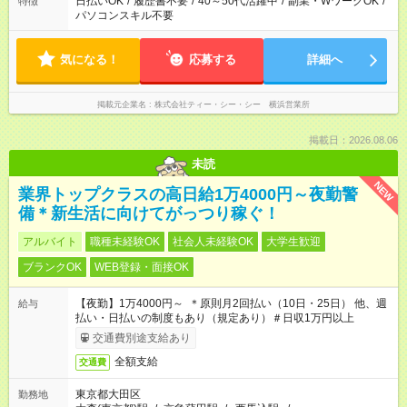
日払いOK
/
履歴書不要
/
40～50代活躍中
/
副業・WワークOK
/
特徴
パソコンスキル不要
気になる！
応募する
詳細へ
掲載元企業名
株式会社ティー・シー・シー 横浜営業所
掲載日：2026.08.06
未読
NEW
業界トップクラスの高日給1万4000円～夜勤警
備＊新生活に向けてがっつり稼ぐ！
アルバイト
職種未経験OK
社会人未経験OK
大学生歓迎
ブランクOK
WEB登録・面接OK
【夜勤】1万4000円～ ＊原則月2回払い（10日・25日） 他、週
給与
払い・日払いの制度もあり（規定あり）＃日収1万円以上
交通費別途支給あり
全額支給
交通費
東京都大田区
勤務地