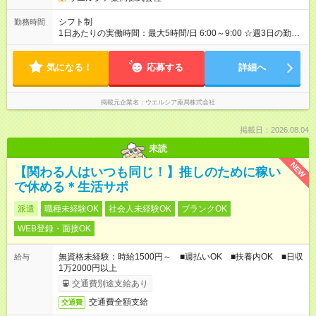
シフト制
勤務時間
1日あたりの実働時間：最大5時間/日 6:00～9:00 ☆週3日の勤務
18:00～23:00 ☆週2日の勤務
気になる！
応募する
詳細へ
掲載元企業名
ウエルシア薬局株式会社
掲載日：2026.08.04
未読
NEW
【関わる人はいつも同じ！】推しのために稼い
で休める＊生活サポ
派遣
職種未経験OK
社会人未経験OK
ブランクOK
WEB登録・面接OK
無資格未経験：時給1500円～ ■週払いOK ■扶養内OK ■日収
給与
1万2000円以上
交通費別途支給あり
交通費全額支給
交通費