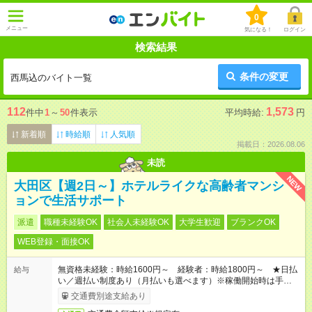
0
メニュー
気になる！
ログイン
検索結果
条件の変更
西馬込のバイト一覧
112
1,573
件中
1
～
50
件表示
平均時給:
円
新着順
時給順
人気順
掲載日：2026.08.06
未読
NEW
大田区【週2日～】ホテルライクな高齢者マンシ
ョンで生活サポート
派遣
職種未経験OK
社会人未経験OK
大学生歓迎
ブランクOK
WEB登録・面接OK
無資格未経験：時給1600円～ 経験者：時給1800円～ ★日払
給与
い／週払い制度あり（月払いも選べます）※稼働開始時は手続き
完了次第のお支払いとなります。
交通費別途支給あり