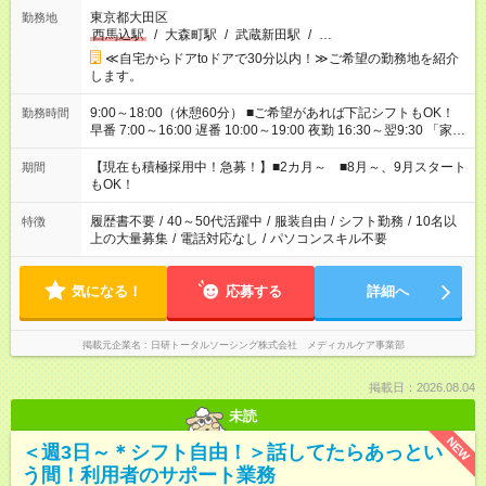
東京都大田区
勤務地
西馬込駅
/
大森町駅
/
武蔵新田駅
/
…
≪自宅からドアtoドアで30分以内！≫ご希望の勤務地を紹介
します。
9:00～18:00（休憩60分） ■ご希望があれば下記シフトもOK！
勤務時間
早番 7:00～16:00 遅番 10:00～19:00 夜勤 16:30～翌9:30 「家族
と休みを合わせたい」 「余裕を持って夕飯の準備がしたい」
「できれば残業はしたくない」 など、ご希望を教えてください
【現在も積極採用中！急募！】■2カ月～ ■8月～、9月スタート
期間
ね。 ※Wワーク希望の方へ 今ご覧のお仕事で希望する勤務時間
もOK！
と、もう1つのお仕事の勤務時間。 合計で週40時間を超える場
合は応募できません。
履歴書不要
/
40～50代活躍中
/
服装自由
/
シフト勤務
/
10名以
特徴
上の大量募集
/
電話対応なし
/
パソコンスキル不要
気になる！
応募する
詳細へ
掲載元企業名
日研トータルソーシング株式会社 メディカルケア事業部
掲載日：2026.08.04
未読
NEW
＜週3日～＊シフト自由！＞話してたらあっとい
う間！利用者のサポート業務