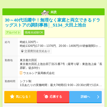
未読
30～40代活躍中！無理なく家庭と両立できるドラ
ッグストアの調剤事務│_5134_大田上池台
アルバイト
職種未経験OK
時給1,326円～
給与
時給1326円(17:00～1376円、20:00～1406円)※研修期間3ヶ月
以降、社内試験による更新判定あり 社内試験合格後、時給＋50
交通費別途支給あり
～100円の昇給あり （大学生は＋20円） 試用期間あり：入社日
から3ヶ月間／本採用と待遇は変わりません。 【試用期間】試用
東京都大田区
勤務地
期間あり 試用期間の長さ：3ヶ月 雇用形態、給与は本採用時と
東京都大田区上池台四丁目21番7号（最寄り駅：東急池上線「長
同じです。
原駅」徒歩9分）
ウエルシア薬局株式会社
シフト制
勤務時間
1日あたりの実働時間：最大7時間/日 9:00～20:30の間で1日4.5
時間～応相談 ☆週2～5日の勤務 ※勤務曜日応相談 ☆未経験・無
資格可
気になる！
応募する
詳細へ