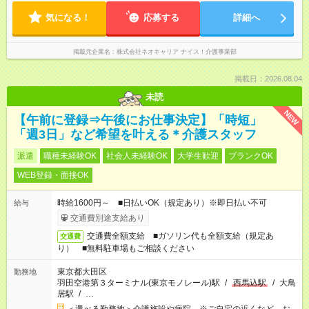
気になる！
応募する
詳細へ
掲載元企業名
株式会社ネオキャリア ナイス！介護事業部
掲載日：2026.08.04
未読
NEW
【午前に登録⇒午後にお仕事決定】「時短」
「週3日」など希望を叶える＊介護スタッフ
派遣
職種未経験OK
社会人未経験OK
大学生歓迎
ブランクOK
WEB登録・面接OK
時給1600円～ ■日払いOK（規定あり）※即日払い不可
給与
交通費別途支給あり
交通費全額支給 ■ガソリン代も全額支給（規定あ
交通費
り） ■無料駐車場もご相談ください
東京都大田区
勤務地
羽田空港第３ターミナル(東京モノレール)駅
/
西馬込駅
/
大鳥
居駅
/
…