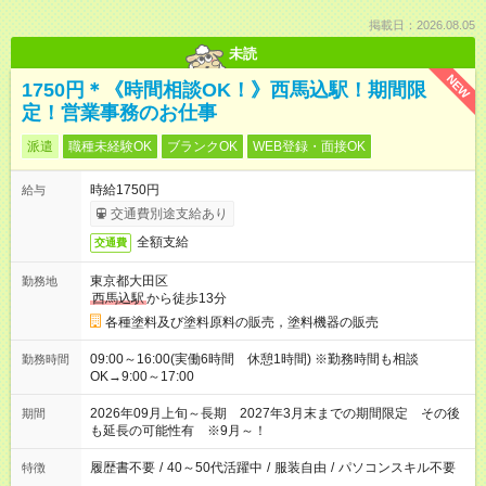
掲載日：2026.08.05
未読
NEW
1750円＊《時間相談OK！》西馬込駅！期間限
定！営業事務のお仕事
派遣
職種未経験OK
ブランクOK
WEB登録・面接OK
時給1750円
給与
交通費別途支給あり
全額支給
交通費
東京都大田区
勤務地
西馬込駅
から徒歩13分
各種塗料及び塗料原料の販売，塗料機器の販売
09:00～16:00(実働6時間 休憩1時間) ※勤務時間も相談
勤務時間
OK→9:00～17:00
2026年09月上旬～長期 2027年3月末までの期間限定 その後
期間
も延長の可能性有 ※9月～！
履歴書不要
/
40～50代活躍中
/
服装自由
/
パソコンスキル不要
特徴