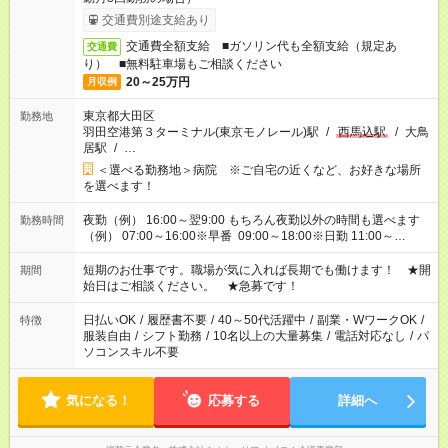
交通費別途支給あり
交通費全額支給 ■ガソリン代も全額支給（規定あ
交通費
り） ■無料駐車場もご相談ください
20～25万円
月収例
東京都大田区
勤務地
羽田空港第３ターミナル(東京モノレール)駅
/
西馬込駅
/
大鳥
居駅
/
…
＜選べる勤務地＞病院 ※ご自宅の近くなど、お好きな場所
を選べます！
夜勤（例） 16:00～翌9:00 もちろん夜勤以外の時間も選べます
勤務時間
（例） 07:00～16:00※早番 09:00～18:00※日勤 11:00～
20:00※遅番 ※時間は、固定・選べる施設もあるので、ご希望が
あれば調整できます！ ※シフト制。勤務地により実働時間が異
短期のお仕事です。職場が気に入れば長期でも働けます！ ★開
期間
なります。★家庭の都合でお休みが必要な場合も遠慮なくご相談
始日はご相談ください。 ★急募です！
ください。
日払いOK
/
履歴書不要
/
40～50代活躍中
/
副業・WワークOK
/
特徴
服装自由
/
シフト勤務
/
10名以上の大量募集
/
電話対応なし
/
パ
ソコンスキル不要
気になる！
応募する
詳細へ