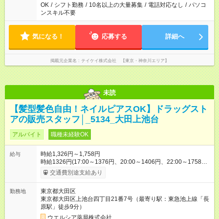
OK
/
シフト勤務
/
10名以上の大量募集
/
電話対応なし
/
パソコ
ンスキル不要
気になる！
応募する
詳細へ
掲載元企業名
テイケイ株式会社 【東京・神奈川エリア】
未読
【髪型髪色自由！ネイルピアスOK】ドラッグスト
アの販売スタッフ│_5134_大田上池台
アルバイト
職種未経験OK
時給1,326円～1,758円
給与
時給1326円(17:00～1376円、20:00～1406円、22:00～1758円)
※深夜割増含む ※高校卒業以上 昇格に応じて＋20～200円昇給
交通費別途支給あり
あり （大学生は＋20円まで） ※高校生は対象外 試用期間あり：
入社日から3ヶ月間／本採用と待遇は変わりません。 【試用期
東京都大田区
勤務地
間】試用期間あり 試用期間の長さ：3ヶ月 雇用形態、給与は本
東京都大田区上池台四丁目21番7号（最寄り駅：東急池上線「長
採用時と同じです。
原駅」徒歩9分）
ウエルシア薬局株式会社