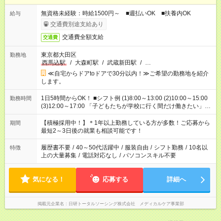
無資格未経験：時給1500円～ ■週払いOK ■扶養内OK
給与
交通費別途支給あり
交通費全額支給
交通費
東京都大田区
勤務地
西馬込駅
/
大森町駅
/
武蔵新田駅
/
…
≪自宅からドアtoドアで30分以内！≫ご希望の勤務地を紹介
します。
1日5時間からOK！ ■シフト例 (1)8:00～13:00 (2)10:00～15:00
勤務時間
(3)12:00～17:00 「子どもたちが学校に行く間だけ働きたい」
「余裕を持って夕飯の準備がしたい」 「午前中は働いて、午後
はプライベートの時間にしたい」 など、ご希望を教えてくださ
【積極採用中！】＊1年以上勤務している方が多数！ご応募から
期間
いね。 ※Wワーク希望の方へ 今ご覧のお仕事で希望する勤務時
最短2～3日後の就業も相談可能です！
間と、もう1つのお仕事の勤務時間。 合計で週40時間を超える
場合は応募できません。
履歴書不要
/
40～50代活躍中
/
服装自由
/
シフト勤務
/
10名以
特徴
上の大量募集
/
電話対応なし
/
パソコンスキル不要
気になる！
応募する
詳細へ
掲載元企業名
日研トータルソーシング株式会社 メディカルケア事業部