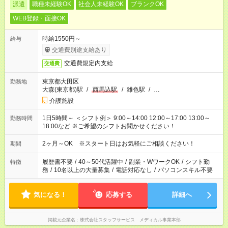
派遣
職種未経験OK
社会人未経験OK
ブランクOK
WEB登録・面接OK
時給1550円～
給与
交通費別途支給あり
交通費規定内支給
交通費
東京都大田区
勤務地
大森(東京都)駅
/
西馬込駅
/
雑色駅
/
…
介護施設
1日5時間～ ＜シフト例＞ 9:00～14:00 12:00～17:00 13:00～
勤務時間
18:00など ※ご希望のシフトお聞かせください！
2ヶ月～OK ※スタート日はお気軽にご相談ください！
期間
履歴書不要
/
40～50代活躍中
/
副業・WワークOK
/
シフト勤
特徴
務
/
10名以上の大量募集
/
電話対応なし
/
パソコンスキル不要
気になる！
応募する
詳細へ
掲載元企業名
株式会社スタッフサービス メディカル事業本部