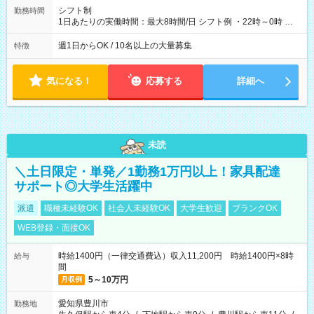
シフト制
勤務時間
1日あたりの実働時間：最大8時間/日 シフト例 ・22時～0時 入
社後、就業可能シフトをご確認の上、申請してください。
週1日からOK / 10名以上の大量募集
特徴
気になる！
応募する
詳細へ
未読
＼土日限定・単発／1勤務1万円以上！家具配達
サポート◎大学生活躍中
派遣
職種未経験OK
社会人未経験OK
大学生歓迎
ブランクOK
WEB登録・面接OK
時給1400円（一律交通費込）収入11,200円 時給1400円×8時
給与
間
5～10万円
月収例
愛知県豊川市
勤務地