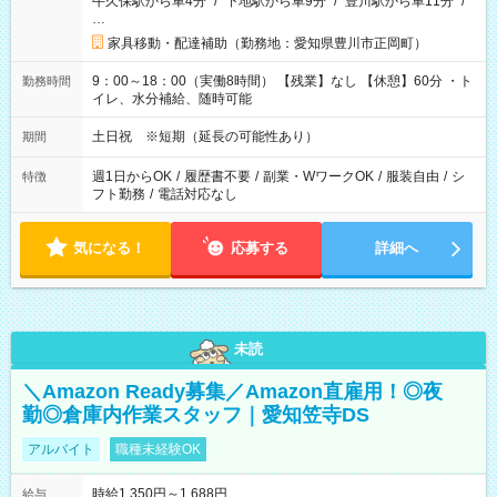
牛久保駅から車4分
/
下地駅から車9分
/
豊川駅から車11分
/
…
家具移動・配達補助（勤務地：愛知県豊川市正岡町）
9：00～18：00（実働8時間） 【残業】なし 【休憩】60分 ・ト
勤務時間
イレ、水分補給、随時可能
土日祝 ※短期（延長の可能性あり）
期間
週1日からOK
/
履歴書不要
/
副業・WワークOK
/
服装自由
/
シ
特徴
フト勤務
/
電話対応なし
気になる！
応募する
詳細へ
未読
＼Amazon Ready募集／Amazon直雇用！◎夜
勤◎倉庫内作業スタッフ｜愛知笠寺DS
アルバイト
職種未経験OK
時給1,350円～1,688円
給与