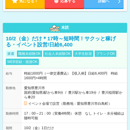
気になる！
応募する
詳細へ
未読
10/2（金）だけ＊17時～短時間！サクッと稼げ
る・イベント設営/日給6,400
派遣
職種未経験OK
社会人未経験OK
大学生歓迎
ブランクOK
WEB登録・面接OK
時給1600円（一律交通費込）【収入例】日給6,400円 時給
給与
1600円×4時間
愛知県豊川市
勤務地
国府(愛知県)駅から車9分
/
豊川駅から車19分
/
豊川稲荷駅か
ら車20
イベント会場で設営（勤務地：愛知県豊川市白鳥町）
17：00～21：00（実働4時間） 休憩 なし トイレ・水分補給は
勤務時間
随時可能
10/2（金）1日だけ
期間