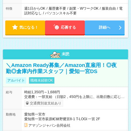
週1日からOK
/
履歴書不要
/
副業・WワークOK
/
服装自由
/
電
特徴
話対応なし
/
パソコンスキル不要
気になる！
応募する
詳細へ
未読
＼Amazon Ready募集／Amazon直雇用！◎夜
勤◎倉庫内作業スタッフ｜愛知一宮DS
アルバイト
職種未経験OK
時給1,350円～1,688円
給与
交通費：一部支給 （日額2，450円を上限に、出勤日数に応じて
実費支給） ※22:00～翌5:00までは時給25%UP！ ■給与前払い
交通費別途支給あり
制度あり ※前払い額の上限あり、手数料無料（Amazon負担）
そのほか所定の条件が適用されます 【試用期間】試用期間なし
愛知県一宮市
勤務地
愛知県一宮市萩原町林野鷺宮8-1 T-LOGI 一宮 2F
アマゾンジャパン合同会社