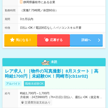
静岡県藤枝市にある企業
（実働7.75時間／休憩60分）
勤務時間
3カ月以内
期間
日払いOK
/
電話対応なし
/
パソコンスキル不要
特徴
気になる！
応募する
詳細へ
未読
レア求人！［物件の写真撮影］8月スタート｜高
時給1700円｜未経験OK！岡崎市(cb1sr02)
アルバイト
職種未経験OK
時給1,700円～1,700円
給与
月収例：24万9900円（7h×21日) 日払い、週払いOK（規定有
り） 【試用期間】試用期間なし
交通費別途支給あり