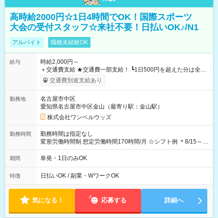
高時給2000円☆1日4時間でOK！国際スポーツ
大会の受付スタッフ☆来社不要！日払いOK♪/N1
アルバイト
職種未経験OK
時給2,000円～
給与
＋交通費支給 ★交通費一部支給！ ┗1日500円を超えた分は全額
支給！ ※往復500円以内の方は自己負担となります ★日払い
交通費別途支給あり
OK！（規定あり） ┗働いたその日に現金GET♪ お仕事後はコン
ビニATMから 日払い分を引き落とせます！ 【試用期間】試用
名古屋市中区
勤務地
期間なし
愛知県名古屋市中区金山（最寄り駅：金山駅）
株式会社ワンベルウッズ
勤務時間は指定なし
勤務時間
変形労働時間制 想定労働時間170時間/月 ☆シフト例 ＊8/15～
10/26 全日共通 08：00～12：00 17：00～21：00 ＊8/31
～9/19のみ下記シフトもあります！ 12：00～16：00 ＊9/6～
単発・1日のみOK
期間
10/6、10/11～26のみ下記シフトもあります！ 07：00～11：
00
日払いOK / 副業・WワークOK
特徴
気になる！
応募する
詳細へ