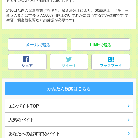
ドメイン指定受信の解除をお願いします。
※30日以内の派遣就業する場合、派遣法改正により、60歳以上、学生、生
業収入または世帯収入500万円以上のいずれかに該当する方が対象です(学
生証、源泉徴収票などの確認が必要です)
メール
LINE
で送る
で送る
シェア
ツイート
ブックマーク
かんたん検索はこちら
エンバイトTOP
人気のバイト
あなたへのおすすめバイト