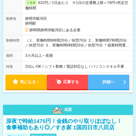
632円／1日あたり ※1日の交通費上限＝79円×所定労
交通費
働時間
静岡市駿河区
勤務地
静岡駅
静岡県静岡市駿河区にある企業
（１、実働時間8時間20分／休憩70分 ２、実働時間7時間20分
勤務時間
／休憩70分 ３、実働時間6時間20分／休憩70分 ＊就業時間選択
OK）
3カ月以上～長期
期間
日払いOK
/
シフト勤務
/
電話対応なし
/
パソコンスキル不要
特徴
気になる！
応募する
詳細へ
未読
深夜で時給1475円！金銭のやり取りほぼなし！
食事補助もあり◎／すき家 1国四日市八田店