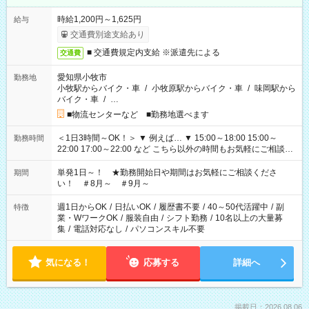
時給1,200円～1,625円
給与
交通費別途支給あり
■ 交通費規定内支給 ※派遣先による
交通費
愛知県小牧市
勤務地
小牧駅からバイク・車
/
小牧原駅からバイク・車
/
味岡駅から
バイク・車
/
…
■物流センターなど ■勤務地選べます
＜1日3時間～OK！＞ ▼ 例えば… ▼ 15:00～18:00 15:00～
勤務時間
22:00 17:00～22:00 など こちら以外の時間もお気軽にご相談く
ださい！
単発1日～！ ★勤務開始日や期間はお気軽にご相談くださ
期間
い！ ＃8月～ ＃9月～
週1日からOK
/
日払いOK
/
履歴書不要
/
40～50代活躍中
/
副
特徴
業・WワークOK
/
服装自由
/
シフト勤務
/
10名以上の大量募
集
/
電話対応なし
/
パソコンスキル不要
気になる！
応募する
詳細へ
掲載日：2026.08.06