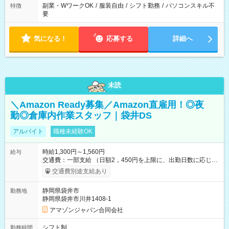
副業・WワークOK
/
服装自由
/
シフト勤務
/
パソコンスキル不
特徴
要
気になる！
応募する
詳細へ
未読
＼Amazon Ready募集／Amazon直雇用！◎夜
勤◎倉庫内作業スタッフ｜袋井DS
アルバイト
職種未経験OK
時給1,300円～1,560円
給与
交通費：一部支給 （日額2，450円を上限に、出勤日数に応じて
実費支給） ※22:00～翌5:00までは時給25%UP！ ■給与前払い
交通費別途支給あり
制度あり ※前払い額の上限あり、手数料無料（Amazon負担）
そのほか所定の条件が適用されます 【試用期間】試用期間なし
静岡県袋井市
勤務地
静岡県袋井市川井1408-1
アマゾンジャパン合同会社
シフト制
勤務時間