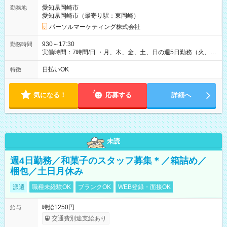
愛知県岡崎市
勤務地
愛知県岡崎市（最寄り駅：東岡崎）
パーソルマーケティング株式会社
930～17:30
勤務時間
実働時間：7時間/日 ・月、木、金、土、日の週5日勤務（火、水
は固定休です／夏季、年末年始等、長期休暇有り！） ・ワンシ
フト！ 残業ほぼナシ（0～5h/月）
日払いOK
特徴
気になる！
応募する
詳細へ
未読
週4日勤務／和菓子のスタッフ募集＊／箱詰め／
梱包／土日月休み
派遣
職種未経験OK
ブランクOK
WEB登録・面接OK
時給1250円
給与
交通費別途支給あり