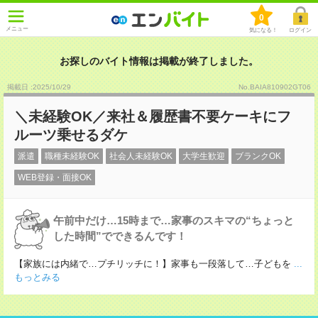
0
メニュー
気になる！
ログイン
お探しのバイト情報は掲載が終了しました。
掲載日 :2025
/
10
/
29
No.BAIA810902GT06
＼未経験OK／来社＆履歴書不要ケーキにフ
ルーツ乗せるダケ
派遣
職種未経験OK
社会人未経験OK
大学生歓迎
ブランクOK
WEB登録・面接OK
午前中だけ…15時まで…家事のスキマの“ちょっと
した時間”でできるんです！
【家族には内緒で…プチリッチに！】家事も一段落して…子どもを
...
もっとみる