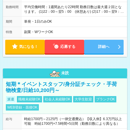
平均労働時間：1週間あたり22時間 勤務日数は最大週２回とな
勤務時間
ります。 (1)22：00～翌5：00 (休憩あり) (2)17：00～翌9：
00 (休憩あり) ３６協定提出済 平均労働時間：1週間あたり22
時間 勤務日数は最大週２回となります。 (1)22：00～翌5：00
単発・1日のみOK
期間
(休憩あり) (2)17：00～翌9：00 (休憩あり) ３６協定提出済
副業・WワークOK
特徴
気になる！
応募する
詳細へ
未読
短期＊イベントスタッフ/身分証チェック・手荷
物検査/日給10,200円～
派遣
職種未経験OK
社会人未経験OK
大学生歓迎
ブランクOK
WEB登録・面接OK
時給1700円～2125円（一律交通費込）【収入例】6.3万円以上
給与
可能 時給1700円×7.5時間×5日間（勤務日数により異なる）