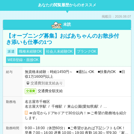
あなたの閲覧履歴からのオススメ
掲載日：2026.08.07
未読
【オープニング募集】おばあちゃんのお散歩付
き添いも仕事の1つ
派遣
職種未経験OK
社会人未経験OK
ブランクOK
WEB登録・面接OK
無資格未経験：時給1450円～ ■週払いOK ■扶養内OK ■日
給与
収1万1600円以上
交通費別途支給あり
交通費全額支給
交通費
名古屋市千種区
勤務地
名古屋大学駅
/
千種駅
/
東山公園(愛知県)駅
/
…
≪自宅からドアtoドアで30分以内！≫ご希望の勤務地を紹介
します。
9:00～18:00（休憩60分） ■ご希望があれば下記シフトもOK！
勤務時間
早番 7:00～16:00 遅番 10:00～19:00 夜勤 16:30～翌9:30 「家族