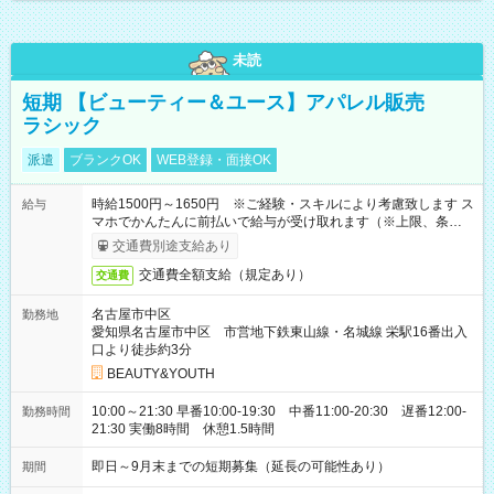
未読
短期 【ビューティー＆ユース】アパレル販売
ラシック
派遣
ブランクOK
WEB登録・面接OK
時給1500円～1650円 ※ご経験・スキルにより考慮致します ス
給与
マホでかんたんに前払いで給与が受け取れます（※上限、条件
あり）
交通費別途支給あり
交通費全額支給（規定あり）
交通費
名古屋市中区
勤務地
愛知県名古屋市中区 市営地下鉄東山線・名城線 栄駅16番出入
口より徒歩約3分
BEAUTY&YOUTH
10:00～21:30 早番10:00-19:30 中番11:00-20:30 遅番12:00-
勤務時間
21:30 実働8時間 休憩1.5時間
即日～9月末までの短期募集（延長の可能性あり）
期間