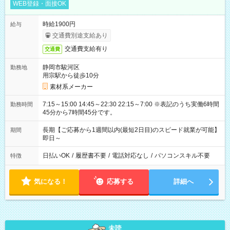
WEB登録・面接OK
時給1900円
給与
交通費別途支給あり
交通費支給有り
交通費
静岡市駿河区
勤務地
用宗駅から徒歩10分
素材系メーカー
7:15～15:00 14:45～22:30 22:15～7:00 ※表記のうち実働6時間
勤務時間
45分から7時間45分です。
長期【ご応募から1週間以内(最短2日目)のスピード就業が可能】
期間
即日～
日払いOK
/
履歴書不要
/
電話対応なし
/
パソコンスキル不要
特徴
気になる！
応募する
詳細へ
未読