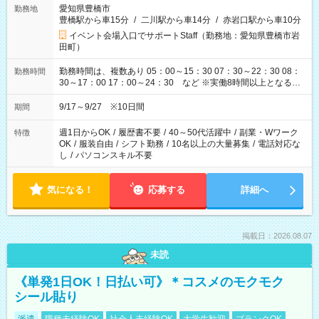
愛知県豊橋市
勤務地
豊橋駅から車15分
/
二川駅から車14分
/
赤岩口駅から車10分
イベント会場入口でサポートStaff（勤務地：愛知県豊橋市岩
田町）
勤務時間は、複数あり 05：00～15：30 07：30～22：30 08：
勤務時間
30～17：00 17：00～24：30 など ※実働8時間以上となる勤
務もあります。 【休憩】60分+他休憩あり 交替で取得します。
安全面に配慮しこまめな休憩があります。
9/17～9/27 ※10日間
期間
週1日からOK
/
履歴書不要
/
40～50代活躍中
/
副業・Wワーク
特徴
OK
/
服装自由
/
シフト勤務
/
10名以上の大量募集
/
電話対応な
し
/
パソコンスキル不要
気になる！
応募する
詳細へ
掲載日：2026.08.07
未読
《単発1日OK！日払い可》＊コスメのモクモク
シール貼り