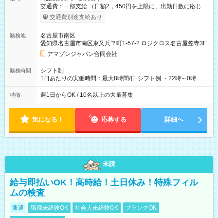
交通費：一部支給 （日額2，450円を上限に、出勤日数に応じて
実費支給） ※22:00～翌5:00までは時給25%UP！ ■給与前払い
交通費別途支給あり
制度あり ※前払い額の上限あり、手数料無料（Amazon負担）
そのほか所定の条件が適用されます 【試用期間】試用期間なし
名古屋市南区
勤務地
愛知県名古屋市南区東又兵ヱ町1-57-2 ロジクロス名古屋笠寺3F
アマゾンジャパン合同会社
シフト制
勤務時間
1日あたりの実働時間：最大8時間/日 シフト例 ・22時～0時 入
社後、就業可能シフトをご確認の上、申請してください。
週1日からOK / 10名以上の大量募集
特徴
気になる！
応募する
詳細へ
未読
給与即払いOK！高時給！土日休み！特殊フィル
ムの検査
派遣
職種未経験OK
社会人未経験OK
ブランクOK