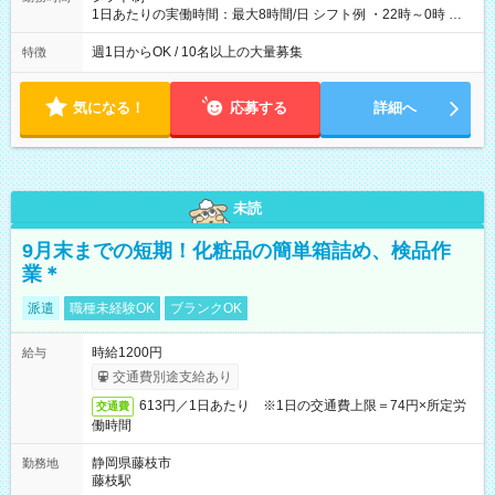
1日あたりの実働時間：最大8時間/日 シフト例 ・22時～0時 入
社後、就業可能シフトをご確認の上、申請してください。
週1日からOK / 10名以上の大量募集
特徴
気になる！
応募する
詳細へ
未読
9月末までの短期！化粧品の簡単箱詰め、検品作
業＊
派遣
職種未経験OK
ブランクOK
時給1200円
給与
交通費別途支給あり
613円／1日あたり ※1日の交通費上限＝74円×所定労
交通費
働時間
静岡県藤枝市
勤務地
藤枝駅