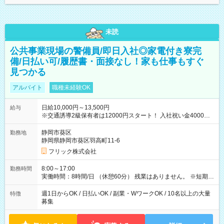
未読
公共事業現場の警備員/即日入社◎家電付き寮完
備/日払い可/履歴書・面接なし！家も仕事もすぐ
見つかる
アルバイト
職種未経験OK
日給10,000円～13,500円
給与
※交通誘導2級保有者は12000円スタート！ 入社祝い金4000円
【試用期間】試用期間なし
静岡市葵区
勤務地
静岡県静岡市葵区羽高町11-6
フリック株式会社
8:00～17:00
勤務時間
実働時間：8時間/日 （休憩60分） 残業はありません。 ※短期の
募集は行っておりません。予めご了承くださいませ。
週1日からOK / 日払いOK / 副業・WワークOK / 10名以上の大量
特徴
募集