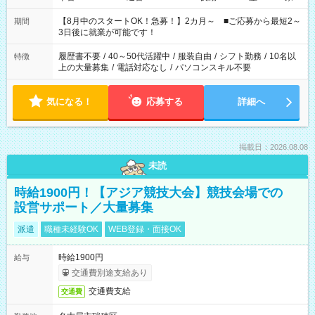
と休みを合わせたい」 「余裕を持って夕飯の準備がしたい」
「できれば残業はしたくない」 など、ご希望を教えてください
【8月中のスタートOK！急募！】2カ月～ ■ご応募から最短2～
期間
ね。 ※Wワーク希望の方へ 今ご覧のお仕事で希望する勤務時間
3日後に就業が可能です！
と、もう1つのお仕事の勤務時間。 合計で週40時間を超える場
合は応募できません。
履歴書不要
/
40～50代活躍中
/
服装自由
/
シフト勤務
/
10名以
特徴
上の大量募集
/
電話対応なし
/
パソコンスキル不要
気になる！
応募する
詳細へ
掲載日：2026.08.08
未読
時給1900円！【アジア競技大会】競技会場での
設営サポート／大量募集
派遣
職種未経験OK
WEB登録・面接OK
時給1900円
給与
交通費別途支給あり
交通費支給
交通費