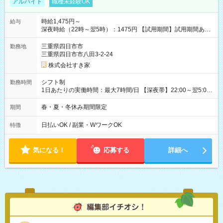
アルバイト
職種未経験OK
時給1,475円～
給与
深夜時給（22時～翌5時）：1475円 【試用期間】試用期間あり
試用期間の長さ：1ヶ月 雇用形態、給与は本採用時と同じです。
試用期間の実態は30日（※条件変更なし）ですが、切り上げで
三重県四日市市
勤務地
一ヶ月とさせていただきます。 研修制度あり：15時間(研修中も
三重県四日市市八田3-2-24
同時給）
株式会社すき家
シフト制
勤務時間
1日あたりの実働時間：最大7時間/日 【深夜帯】22:00～翌5:00
週2日～・1日2h～OK◎ ※22:00から翌5:00までは18歳以上の方
のみ勤務可能です（18歳未満の深夜業務禁止のため） ★深夜で
春・夏・冬休み期間限定
期間
も安心して働けます★ すき家では、ワンオペを禁止していま
す。 必ず、2名以上での勤務を行いますので、安心して働けま
日払いOK / 副業・WワークOK
特徴
す。
気になる！
応募する
詳細へ