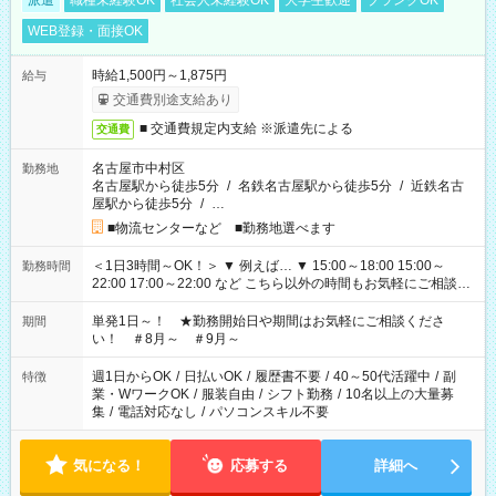
派遣
職種未経験OK
社会人未経験OK
大学生歓迎
ブランクOK
WEB登録・面接OK
時給1,500円～1,875円
給与
交通費別途支給あり
■ 交通費規定内支給 ※派遣先による
交通費
名古屋市中村区
勤務地
名古屋駅から徒歩5分
/
名鉄名古屋駅から徒歩5分
/
近鉄名古
屋駅から徒歩5分
/
…
■物流センターなど ■勤務地選べます
＜1日3時間～OK！＞ ▼ 例えば… ▼ 15:00～18:00 15:00～
勤務時間
22:00 17:00～22:00 など こちら以外の時間もお気軽にご相談く
ださい！
単発1日～！ ★勤務開始日や期間はお気軽にご相談くださ
期間
い！ ＃8月～ ＃9月～
週1日からOK
/
日払いOK
/
履歴書不要
/
40～50代活躍中
/
副
特徴
業・WワークOK
/
服装自由
/
シフト勤務
/
10名以上の大量募
集
/
電話対応なし
/
パソコンスキル不要
気になる！
応募する
詳細へ