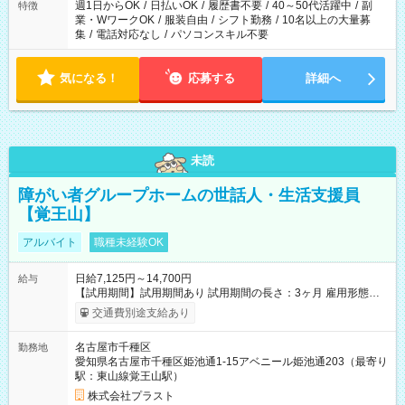
週1日からOK
/
日払いOK
/
履歴書不要
/
40～50代活躍中
/
副
特徴
業・WワークOK
/
服装自由
/
シフト勤務
/
10名以上の大量募
集
/
電話対応なし
/
パソコンスキル不要
気になる！
応募する
詳細へ
未読
障がい者グループホームの世話人・生活支援員
【覚王山】
アルバイト
職種未経験OK
日給7,125円～14,700円
給与
【試用期間】試用期間あり 試用期間の長さ：3ヶ月 雇用形態、
給与は本採用時と同じです。
交通費別途支給あり
名古屋市千種区
勤務地
愛知県名古屋市千種区姫池通1-15アベニール姫池通203（最寄り
駅：東山線覚王山駅）
株式会社プラスト