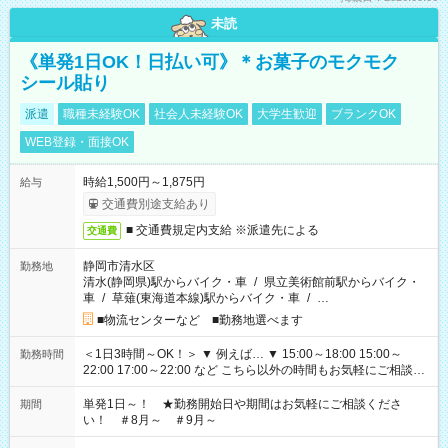
未読
《単発1日OK！日払い可》＊お菓子のモクモク
シール貼り
派遣
職種未経験OK
社会人未経験OK
大学生歓迎
ブランクOK
WEB登録・面接OK
時給1,500円～1,875円
給与
交通費別途支給あり
■ 交通費規定内支給 ※派遣先による
交通費
静岡市清水区
勤務地
清水(静岡県)駅からバイク・車
/
県立美術館前駅からバイク・
車
/
草薙(東海道本線)駅からバイク・車
/
…
■物流センターなど ■勤務地選べます
＜1日3時間～OK！＞ ▼ 例えば… ▼ 15:00～18:00 15:00～
勤務時間
22:00 17:00～22:00 など こちら以外の時間もお気軽にご相談く
ださい！
単発1日～！ ★勤務開始日や期間はお気軽にご相談くださ
期間
い！ ＃8月～ ＃9月～