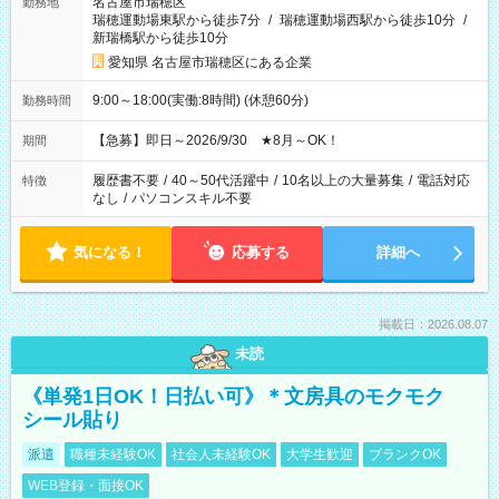
名古屋市瑞穂区
勤務地
瑞穂運動場東駅から徒歩7分
/
瑞穂運動場西駅から徒歩10分
/
新瑞橋駅から徒歩10分
愛知県 名古屋市瑞穂区にある企業
9:00～18:00(実働:8時間) (休憩60分)
勤務時間
【急募】即日～2026/9/30 ★8月～OK！
期間
履歴書不要
/
40～50代活躍中
/
10名以上の大量募集
/
電話対応
特徴
なし
/
パソコンスキル不要
気になる！
応募する
詳細へ
掲載日：2026.08.07
未読
《単発1日OK！日払い可》＊文房具のモクモク
シール貼り
派遣
職種未経験OK
社会人未経験OK
大学生歓迎
ブランクOK
WEB登録・面接OK