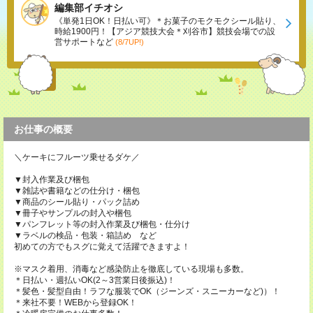
編集部イチオシ
《単発1日OK！日払い可》＊お菓子のモクモクシール貼り、
時給1900円！【アジア競技大会＊刈谷市】競技会場での設
営サポートなど
(8/7UP!)
お仕事の概要
＼ケーキにフルーツ乗せるダケ／
▼封入作業及び梱包
▼雑誌や書籍などの仕分け・梱包
▼商品のシール貼り・パック詰め
▼冊子やサンプルの封入や梱包
▼パンフレット等の封入作業及び梱包・仕分け
▼ラベルの検品・包装・箱詰め など
初めての方でもスグに覚えて活躍できますよ！
※マスク着用、消毒など感染防止を徹底している現場も多数。
＊日払い・週払いOK(2～3営業日後振込)！
＊髪色・髪型自由！ラフな服装でOK（ジーンズ・スニーカーなど)）！
＊来社不要！WEBから登録OK！