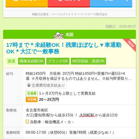
掲載元企業名
パーソルファクトリーパートナーズ株式会社
掲載日：2026.08.07
未読
NEW
17時まで＊未経験OK！残業ほぼなし▼車通勤
OK＊大江で一般事務
派遣
職種未経験OK
ブランクOK
WEB登録・面接OK
時給1450円 月収例 20万円 時給1450円×実働7h×週5日×4
給与
週 ※月収例を保証するものではありません。※給与即受取りサ
ービス利用可（利用条件有）
交通費別途支給あり
1ヶ月3万円を上限として実費支給
交通費
20～25万円
月収例
名古屋市南区
勤務地
大江(愛知県)駅から徒歩15分
/
大同町駅
から徒歩12分
自動車・輸送機器メ－カ－
09:00-17:00（休憩60分）実働7時間（残業少なめ！）
勤務時間