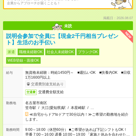
企業からアプローチが届くことも！
掲載日：2026.08.07
未読
NEW
説明会参加で全員に【現金2千円相当プレゼン
ト】生活のお手伝い
派遣
職種未経験OK
社会人未経験OK
ブランクOK
WEB登録・面接OK
無資格未経験：時給1450円～ ■週払いOK ■扶養内OK ■日収
給与
1万1600円以上
交通費別途支給あり
交通費全額支給
交通費
名古屋市南区
勤務地
笠寺駅
/
大江(愛知県)駅
/
本星崎駅
/
…
≪自宅からドアtoドアで30分以内！≫ご希望の勤務地を紹介
します。
9:00～18:00（休憩60分） ■ご希望があれば下記シフトもOK！
勤務時間
早番 7:00～16:00 遅番 10:00～19:00 「家族と休みを合わせた