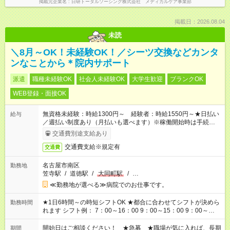
掲載元企業名
日研トータルソーシング株式会社 メディカルケア事業部
掲載日：2026.08.04
未読
＼8月～OK！未経験OK！／シーツ交換などカンタ
ンなことから＊院内サポート
派遣
職種未経験OK
社会人未経験OK
大学生歓迎
ブランクOK
WEB登録・面接OK
無資格未経験：時給1300円～ 経験者：時給1550円～★日払い
給与
／週払い制度あり（月払いも選べます）※稼働開始時は手続き完
了次第のお支払いとなります。
交通費別途支給あり
交通費支給※規定有
交通費
名古屋市南区
勤務地
笠寺駅
/
道徳駅
/
大同町駅
/
…
≪勤務地が選べる≫病院でのお仕事です。
★1日6時間～の時短シフトOK ★都合に合わせてシフトが決めら
勤務時間
れます シフト例： 7：00～16：00 9：00～15：00 9：00～
18：00 11：00～20：00 など ※Wワークの場合、他のお仕事と
合わせ週40時間超の就業はご案内できません ※法令に基づき、
開始日はご相談ください！ ★急募 ★職場が気に入れば、長期
期間