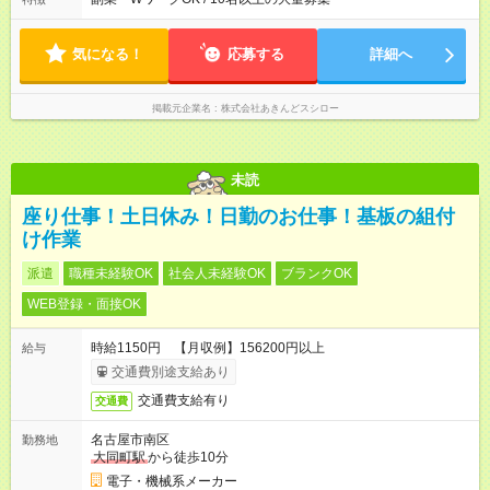
できている」と話す社員が多くいます！ 【試用期間】試用期間
に複数社員が配属されるためシフトを調整しやすいのが特徴。
あり 試用期間の長さ：3ヶ月 雇用形態、給与は本採用時と同じ
出勤前にジムに通う社員も多くいま す。繁忙期以外は1日通して
です。
働くことがほぼありません！
気になる！
応募する
詳細へ
掲載元企業名
株式会社あきんどスシロー
未読
座り仕事！土日休み！日勤のお仕事！基板の組付
け作業
派遣
職種未経験OK
社会人未経験OK
ブランクOK
WEB登録・面接OK
時給1150円 【月収例】156200円以上
給与
交通費別途支給あり
交通費支給有り
交通費
名古屋市南区
勤務地
大同町駅
から徒歩10分
電子・機械系メーカー