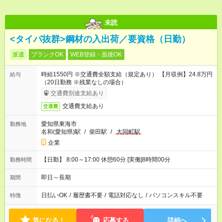
未読
<タイパ抜群>鋼材の入出荷／要資格（日勤）
派遣
ブランクOK
WEB登録・面接OK
時給1550円 ※交通費全額支給（規定あり） 【月収例】24.8万円
給与
（20日勤務 ※残業なしの場合）
交通費別途支給あり
交通費支給あり
交通費
愛知県東海市
勤務地
名和(愛知県)駅
/
柴田駅
/
大同町駅
企業
【日勤】 8:00～17:00 休憩60分 [実働]8時間00分
勤務時間
即日～長期
期間
日払いOK
/
履歴書不要
/
電話対応なし
/
パソコンスキル不要
特徴
気になる！
応募する
詳細へ