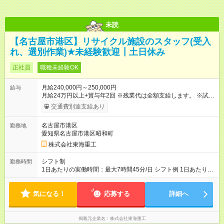
未読
【名古屋市港区】リサイクル施設のスタッフ(受入
れ、選別作業)★未経験歓迎┃土日休み
正社員
職種未経験OK
月給240,000円～250,000円
給与
月給24万円以上+賞与年2回 ※残業代は全額支給します。 ※試用
期間は３ヶ月で、その間の給与や福利厚生などの待遇に変動は
交通費別途支給あり
ありません。入社日から正社員としてお迎えします。 【試用期
間】試用期間あり 試用期間の長さ：3ヶ月 雇用形態、給与は本
名古屋市港区
勤務地
採用時と同じです。
愛知県名古屋市港区昭和町
株式会社東海重工
シフト制
勤務時間
1日あたりの実働時間：最大7時間45分/日 シフト例 1日あたりの
実働時間：7.75時間 ・8:15～17:00 ・10:15～19:00 ※転勤なし
気になる！
応募する
詳細へ
掲載元企業名
株式会社東海重工