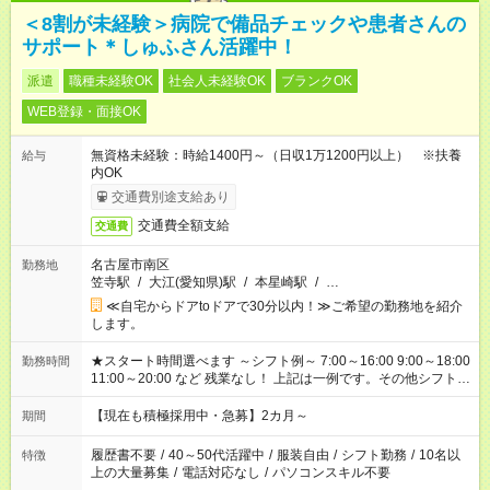
＜8割が未経験＞病院で備品チェックや患者さんの
サポート＊しゅふさん活躍中！
派遣
職種未経験OK
社会人未経験OK
ブランクOK
WEB登録・面接OK
無資格未経験：時給1400円～（日収1万1200円以上） ※扶養
給与
内OK
交通費別途支給あり
交通費全額支給
交通費
名古屋市南区
勤務地
笠寺駅
/
大江(愛知県)駅
/
本星崎駅
/
…
≪自宅からドアtoドアで30分以内！≫ご希望の勤務地を紹介
します。
★スタート時間選べます ～シフト例～ 7:00～16:00 9:00～18:00
勤務時間
11:00～20:00 など 残業なし！ 上記は一例です。その他シフトも
ご相談ください。 ※Wワークの場合当社と合わせて法定労働時
間が週40時間を超えなければOK
【現在も積極採用中・急募】2カ月～
期間
履歴書不要
/
40～50代活躍中
/
服装自由
/
シフト勤務
/
10名以
特徴
上の大量募集
/
電話対応なし
/
パソコンスキル不要