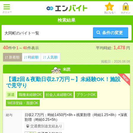
0
メニュー
気になる！
ログイン
検索結果
条件の変更
大同町のバイト一覧
40
1,478
件中
1
～
40
件表示
平均時給:
円
新着順
時給順
人気順
掲載日：2026.08.08
未読
NEW
【週2回＆夜勤日収2.7万円～】未経験OK！施設
で見守り
派遣
職種未経験OK
社会人未経験OK
ブランクOK
WEB登録・面接OK
日収2.7万円：時給1450円×8h＋残業割増（時給1.25×8h）+深夜
給与
割増（時給0.25×5h）
交通費別途支給あり