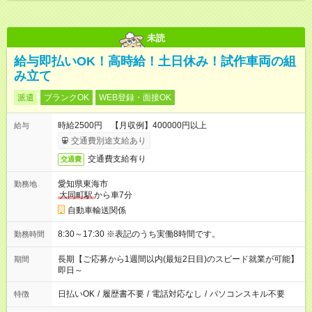
未読
給与即払いOK！高時給！土日休み！試作車両の組
み立て
派遣
ブランクOK
WEB登録・面接OK
時給2500円 【月収例】400000円以上
給与
交通費別途支給あり
交通費支給有り
交通費
愛知県東海市
勤務地
大同町駅
から車7分
自動車輸送関係
8:30～17:30 ※表記のうち実働8時間です。
勤務時間
長期【ご応募から1週間以内(最短2日目)のスピード就業が可能】
期間
即日～
日払いOK
/
履歴書不要
/
電話対応なし
/
パソコンスキル不要
特徴