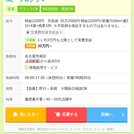
派遣
ブランクOK
WEB登録・面接OK
時給2200円 月収例 35万2000円 時給2200円×実働7h30m×週5
給与
日×4週+残業10h ※月収例を保証するものではありません。※給
与即受取りサービス利用可（利用条件有）
交通費別途支給あり
1ヶ月3万円を上限として実費支給
交通費
30万円～
月収例
名古屋市南区
勤務地
大同町駅
から徒歩5分
情報処理サ－ビス
09:00-17:30（休憩60分）実働7時間30分
勤務時間
【急募】即日～長期 ※開始日相談OK
期間
履歴書不要
/
40～50代活躍中
特徴
気になる！
応募する
詳細へ
掲載元企業名
株式会社リクルートスタッフィング ITスタッフィング（東海）