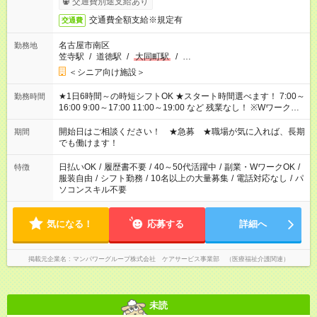
交通費別途支給あり
交通費全額支給※規定有
交通費
名古屋市南区
勤務地
笠寺駅
/
道徳駅
/
大同町駅
/
…
＜シニア向け施設＞
★1日6時間～の時短シフトOK ★スタート時間選べます！ 7:00～
勤務時間
16:00 9:00～17:00 11:00～19:00 など 残業なし！ ※Wワークの
場合、他のお仕事と合わせ週40時間超の就業はご案内できませ
ん ※法令に基づき、週20時間以上勤務は社会保険への加入対象
開始日はご相談ください！ ★急募 ★職場が気に入れば、長期
期間
となります ※労働者派遣法（日雇い派遣の原則禁止）により、
でも働けます！
短時間・短期間の就業はご案内が難しい場合があります
日払いOK
/
履歴書不要
/
40～50代活躍中
/
副業・WワークOK
/
特徴
服装自由
/
シフト勤務
/
10名以上の大量募集
/
電話対応なし
/
パ
ソコンスキル不要
気になる！
応募する
詳細へ
掲載元企業名
マンパワーグループ株式会社 ケアサービス事業部 （医療福祉介護関連）
未読