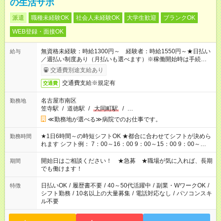
の生活サポ
派遣
職種未経験OK
社会人未経験OK
大学生歓迎
ブランクOK
WEB登録・面接OK
無資格未経験：時給1300円～ 経験者：時給1550円～★日払い
給与
／週払い制度あり（月払いも選べます）※稼働開始時は手続き完
了次第のお支払いとなります。
交通費別途支給あり
交通費支給※規定有
交通費
名古屋市南区
勤務地
笠寺駅
/
道徳駅
/
大同町駅
/
…
≪勤務地が選べる≫病院でのお仕事です。
★1日6時間～の時短シフトOK ★都合に合わせてシフトが決めら
勤務時間
れます シフト例： 7：00～16：00 9：00～15：00 9：00～
18：00 11：00～20：00 など ※Wワークの場合、他のお仕事と
合わせ週40時間超の就業はご案内できません ※法令に基づき、
開始日はご相談ください！ ★急募 ★職場が気に入れば、長期
期間
週20時間以上勤務は社会保険への加入対象となります ※労働者
でも働けます！
派遣法（日雇い派遣の原則禁止）により、短時間・短期間の就
業はご案内が難しい場合があります
日払いOK
/
履歴書不要
/
40～50代活躍中
/
副業・WワークOK
/
特徴
シフト勤務
/
10名以上の大量募集
/
電話対応なし
/
パソコンスキ
ル不要