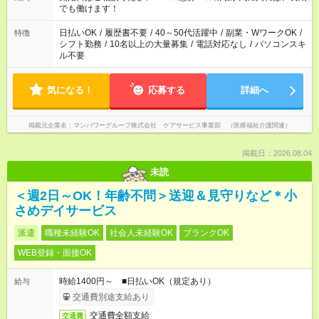
週20時間以上勤務は社会保険への加入対象となります ※労働者
でも働けます！
派遣法（日雇い派遣の原則禁止）により、短時間・短期間の就
業はご案内が難しい場合があります
日払いOK
/
履歴書不要
/
40～50代活躍中
/
副業・WワークOK
/
特徴
シフト勤務
/
10名以上の大量募集
/
電話対応なし
/
パソコンスキ
ル不要
気になる！
応募する
詳細へ
掲載元企業名
マンパワーグループ株式会社 ケアサービス事業部 （医療福祉介護関連）
掲載日：2026.08.04
未読
＜週2日～OK！年齢不問＞送迎＆見守りなど＊小
さめデイサービス
派遣
職種未経験OK
社会人未経験OK
ブランクOK
WEB登録・面接OK
時給1400円～ ■日払いOK（規定あり）
給与
交通費別途支給あり
交通費全額支給
交通費