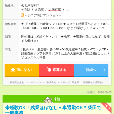
名古屋市南区
勤務地
笠寺駅
/
道徳駅
/
大同町駅
/
…
＜シニア向けマンション＞
★1日6時間～の時短シフトOK ★スタート時間選べます！ 7:00～
勤務時間
16:00 9:00～17:00 11:00～19:00 など 残業なし！ ※Wワークの
場合、他のお仕事と合わせ週40時間超の就業はご案内できませ
ん ※法令に基づき、週20時間以上勤務は社会保険への加入対象
開始日はご相談ください！ ★急募 ★職場が気に入れば、長期
期間
となります ※労働者派遣法（日雇い派遣の原則禁止）により、
でも働けます！
短時間・短期間の就業はご案内が難しい場合があります
日払いOK
/
履歴書不要
/
40～50代活躍中
/
副業・WワークOK
/
特徴
服装自由
/
シフト勤務
/
10名以上の大量募集
/
電話対応なし
/
パ
ソコンスキル不要
気になる！
応募する
詳細へ
掲載元企業名
マンパワーグループ株式会社 ケアサービス事業部 （医療福祉介護関連）
掲載日：2026.08.07
未読
NEW
未経験OK！残業ほぼなし▼車通勤OK＊柴田で
一般事務