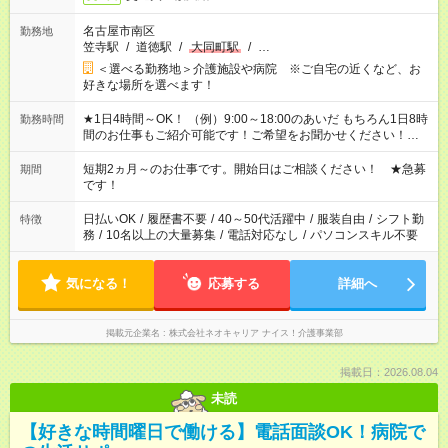
名古屋市南区
勤務地
笠寺駅
/
道徳駅
/
大同町駅
/
…
＜選べる勤務地＞介護施設や病院 ※ご自宅の近くなど、お
好きな場所を選べます！
★1日4時間～OK！ （例）9:00～18:00のあいだ もちろん1日8時
勤務時間
間のお仕事もご紹介可能です！ご希望をお聞かせください！★家
庭の都合でお休みが必要な場合も遠慮なくご相談ください。 ※
週最低15時間以上の勤務が必要です
短期2ヵ月～のお仕事です。開始日はご相談ください！ ★急募
期間
です！
日払いOK
/
履歴書不要
/
40～50代活躍中
/
服装自由
/
シフト勤
特徴
務
/
10名以上の大量募集
/
電話対応なし
/
パソコンスキル不要
気になる！
応募する
詳細へ
掲載元企業名
株式会社ネオキャリア ナイス！介護事業部
掲載日：2026.08.04
未読
【好きな時間曜日で働ける】電話面談OK！病院で