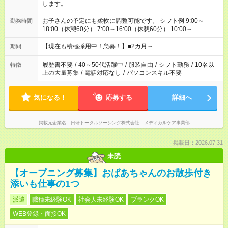
します。
お子さんの予定にも柔軟に調整可能です。 シフト例 9:00～
勤務時間
18:00（休憩60分） 7:00～16:00（休憩60分） 10:00～
19:00（休憩60分） ※Wワーク希望の方へ 今ご覧のお仕事で希
望する勤務時間と、もう1つのお仕事の勤務時間の合計が 週40
【現在も積極採用中！急募！】■2カ月～
期間
時間を超えなければOKです。
履歴書不要
/
40～50代活躍中
/
服装自由
/
シフト勤務
/
10名以
特徴
上の大量募集
/
電話対応なし
/
パソコンスキル不要
気になる！
応募する
詳細へ
掲載元企業名
日研トータルソーシング株式会社 メディカルケア事業部
掲載日：2026.07.31
未読
【オープニング募集】おばあちゃんのお散歩付き
添いも仕事の1つ
派遣
職種未経験OK
社会人未経験OK
ブランクOK
WEB登録・面接OK