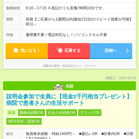
9:10～17:15 ※表記のうち実働7時間10分です。
勤務時間
長期【ご応募から1週間以内(最短2日目)のスピード就業が可能】
期間
即日～
履歴書不要
/
電話対応なし
/
パソコンスキル不要
特徴
気になる！
応募する
詳細へ
掲載元企業名
株式会社テクノ・サービス
掲載日：2026.08.03
未読
説明会参加で全員に【現金2千円相当プレゼント】
病院で患者さんの生活サポート
派遣
職種未経験OK
社会人未経験OK
ブランクOK
WEB登録・面接OK
無資格未経験：時給1400円～ ■週払いOK ■扶養内OK ■日収
給与
1万1200円以上