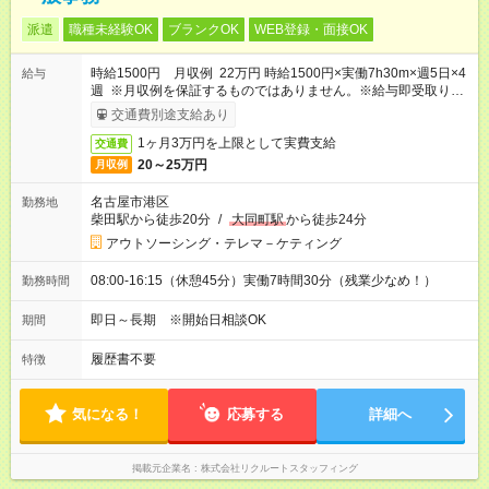
派遣
職種未経験OK
ブランクOK
WEB登録・面接OK
時給1500円 月収例 22万円 時給1500円×実働7h30m×週5日×4
給与
週 ※月収例を保証するものではありません。※給与即受取りサ
ービス利用可（利用条件有）
交通費別途支給あり
1ヶ月3万円を上限として実費支給
交通費
20～25万円
月収例
名古屋市港区
勤務地
柴田駅から徒歩20分
/
大同町駅
から徒歩24分
アウトソーシング・テレマ－ケティング
08:00-16:15（休憩45分）実働7時間30分（残業少なめ！）
勤務時間
即日～長期 ※開始日相談OK
期間
履歴書不要
特徴
気になる！
応募する
詳細へ
掲載元企業名
株式会社リクルートスタッフィング