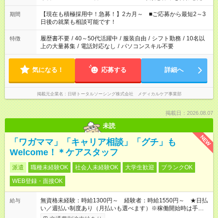
い」 「余裕を持って夕飯の準備がしたい」 「できれば残業はし
たくない」 など、ご希望を教えてくださいね。 ※Wワーク希望
【現在も積極採用中！急募！】2カ月～ ■ご応募から最短2～3
期間
の方へ 今ご覧のお仕事で希望する勤務時間と、もう1つのお仕事
日後の就業も相談可能です！
の勤務時間。 合計で週40時間を超える場合は応募できません。
履歴書不要
/
40～50代活躍中
/
服装自由
/
シフト勤務
/
10名以
特徴
上の大量募集
/
電話対応なし
/
パソコンスキル不要
気になる！
応募する
詳細へ
掲載元企業名
日研トータルソーシング株式会社 メディカルケア事業部
掲載日：2026.08.07
未読
NEW
「ワガママ」「キャリア相談」「グチ」も
Welcome！＊ケアスタッフ
派遣
職種未経験OK
社会人未経験OK
大学生歓迎
ブランクOK
WEB登録・面接OK
無資格未経験：時給1300円～ 経験者：時給1550円～ ★日払
給与
い／週払い制度あり（月払いも選べます）※稼働開始時は手続き
完了次第のお支払いとなります。