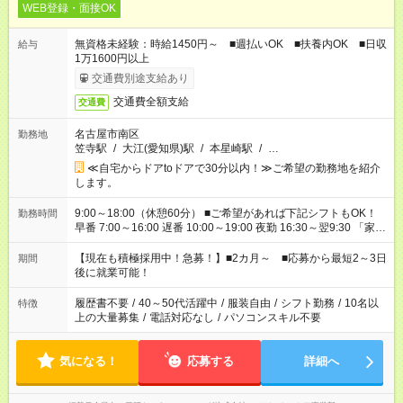
WEB登録・面接OK
無資格未経験：時給1450円～ ■週払いOK ■扶養内OK ■日収
給与
1万1600円以上
交通費別途支給あり
交通費全額支給
交通費
名古屋市南区
勤務地
笠寺駅
/
大江(愛知県)駅
/
本星崎駅
/
…
≪自宅からドアtoドアで30分以内！≫ご希望の勤務地を紹介
します。
9:00～18:00（休憩60分） ■ご希望があれば下記シフトもOK！
勤務時間
早番 7:00～16:00 遅番 10:00～19:00 夜勤 16:30～翌9:30 「家族
と休みを合わせたい」 「余裕を持って夕飯の準備がしたい」
「できれば残業はしたくない」 など、ご希望を教えてください
【現在も積極採用中！急募！】■2カ月～ ■応募から最短2～3日
期間
ね。 ※Wワーク希望の方へ 今ご覧のお仕事で希望する勤務時間
後に就業可能！
と、もう1つのお仕事の勤務時間。 合計で週40時間を超える場
合は応募できません。
履歴書不要
/
40～50代活躍中
/
服装自由
/
シフト勤務
/
10名以
特徴
上の大量募集
/
電話対応なし
/
パソコンスキル不要
気になる！
応募する
詳細へ