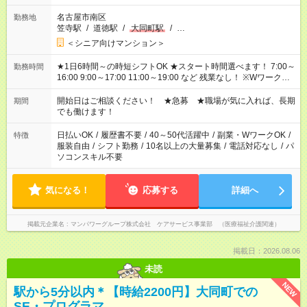
名古屋市南区
勤務地
笠寺駅
/
道徳駅
/
大同町駅
/
…
＜シニア向けマンション＞
★1日6時間～の時短シフトOK ★スタート時間選べます！ 7:00～
勤務時間
16:00 9:00～17:00 11:00～19:00 など 残業なし！ ※Wワークの
場合、他のお仕事と合わせ週40時間超の就業はご案内できませ
ん ※法令に基づき、週20時間以上勤務は社会保険への加入対象
開始日はご相談ください！ ★急募 ★職場が気に入れば、長期
期間
となります ※労働者派遣法（日雇い派遣の原則禁止）により、
でも働けます！
短時間・短期間の就業はご案内が難しい場合があります
日払いOK
/
履歴書不要
/
40～50代活躍中
/
副業・WワークOK
/
特徴
服装自由
/
シフト勤務
/
10名以上の大量募集
/
電話対応なし
/
パ
ソコンスキル不要
気になる！
応募する
詳細へ
掲載元企業名
マンパワーグループ株式会社 ケアサービス事業部 （医療福祉介護関連）
掲載日：2026.08.06
未読
NEW
駅から5分以内＊【時給2200円】大同町での
SE・プログラマ