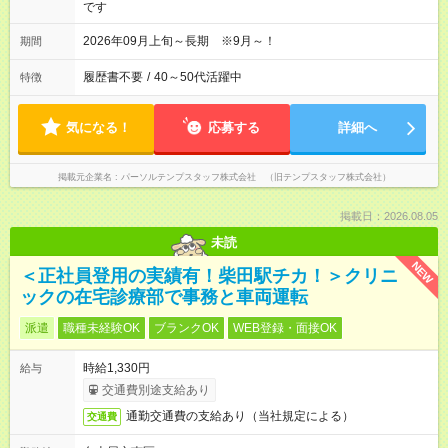
です
2026年09月上旬～長期 ※9月～！
期間
履歴書不要
/
40～50代活躍中
特徴
気になる！
応募する
詳細へ
掲載元企業名
パーソルテンプスタッフ株式会社 （旧テンプスタッフ株式会社）
掲載日：2026.08.05
未読
NEW
＜正社員登用の実績有！柴田駅チカ！＞クリニ
ックの在宅診療部で事務と車両運転
派遣
職種未経験OK
ブランクOK
WEB登録・面接OK
時給1,330円
給与
交通費別途支給あり
通勤交通費の支給あり（当社規定による）
交通費