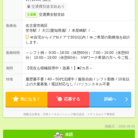
交通費別途支給あり
交通費全額支給
交通費
名古屋市南区
勤務地
笠寺駅
/
大江(愛知県)駅
/
本星崎駅
/
…
≪自宅からドアtoドアで30分以内！≫ご希望の勤務地を紹介
します。
～シフト例～ 9:00～18:00（休憩60分） 7:00～16:00（休憩60
勤務時間
分） 10:00～19:00（休憩60分） ※Wワーク希望の方へ 今ご覧の
お仕事で希望する勤務時間と、もう1つのお仕事の勤務時間の合
計が 週40時間を超えなければOKです。
【現在も積極採用中！急募！】■2カ月～
期間
履歴書不要
/
40～50代活躍中
/
服装自由
/
シフト勤務
/
10名以
特徴
上の大量募集
/
電話対応なし
/
パソコンスキル不要
気になる！
応募する
詳細へ
掲載元企業名
日研トータルソーシング株式会社 メディカルケア事業部
掲載日：2026.08.03
未読