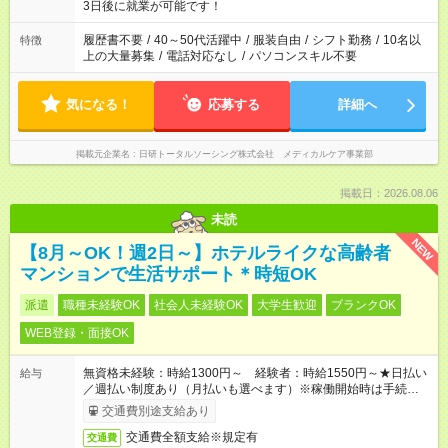
ね。 ※Wワーク希望の方へ 今ご覧のお仕事で希望する勤務時間
3日後に就業が可能です！
と、もう1つのお仕事の勤務時間。 合計で週40時間を超える場
合は応募できません。
履歴書不要
/
40～50代活躍中
/
服装自由
/
シフト勤務
/
10名以
特徴
上の大量募集
/
電話対応なし
/
パソコンスキル不要
気になる！
応募する
詳細へ
掲載元企業名
日研トータルソーシング株式会社 メディカルケア事業部
掲載日：2026.08.06
未読
NEW
【8月～OK！週2日～】ホテルライクな高齢者
マンションで生活サポート＊時短OK
派遣
職種未経験OK
社会人未経験OK
大学生歓迎
ブランクOK
WEB登録・面接OK
無資格未経験：時給1300円～ 経験者：時給1550円～★日払い
給与
／週払い制度あり（月払いも選べます）※稼働開始時は手続き完
了次第のお支払いとなります。
交通費別途支給あり
交通費全額支給※規定有
交通費