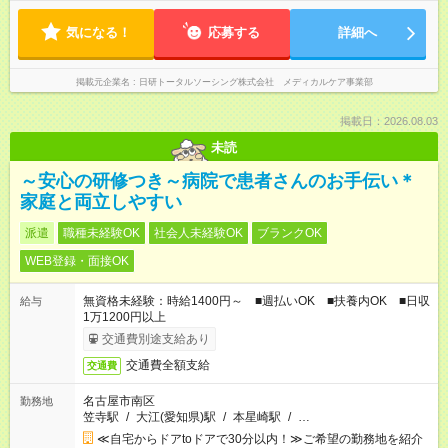
気になる！
応募する
詳細へ
掲載元企業名
日研トータルソーシング株式会社 メディカルケア事業部
掲載日：2026.08.03
未読
～安心の研修つき～病院で患者さんのお手伝い＊
家庭と両立しやすい
派遣
職種未経験OK
社会人未経験OK
ブランクOK
WEB登録・面接OK
無資格未経験：時給1400円～ ■週払いOK ■扶養内OK ■日収
給与
1万1200円以上
交通費別途支給あり
交通費全額支給
交通費
名古屋市南区
勤務地
笠寺駅
/
大江(愛知県)駅
/
本星崎駅
/
…
≪自宅からドアtoドアで30分以内！≫ご希望の勤務地を紹介