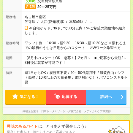
交通費全額支給
交通費
20～25万円
月収例
名古屋市南区
勤務地
笠寺駅
/
大江(愛知県)駅
/
本星崎駅
/
…
≪自宅からドアtoドアで30分以内！≫ご希望の勤務地を紹介
します。
▽シフト例 ・16:30～翌9:30 ・16:30～翌10:30など ※慣れるま
勤務時間
での最初のうちは日勤からのスタート！ ※Wワーク希望の方へ
今ご覧のお仕事で希望する勤務時間と、もう1つのお仕事の勤務
時間。 合計で週40時間を超える場合は応募できません。
【8月中のスタートOK！急募！】2カ月～ ■ご応募から最短2～
期間
3日後に就業が可能です！
週1日からOK
/
履歴書不要
/
40～50代活躍中
/
服装自由
/
シフ
特徴
ト勤務
/
10名以上の大量募集
/
電話対応なし
/
パソコンスキル不
要
気になる！
応募する
詳細へ
掲載元企業名
日研トータルソーシング株式会社 メディカルケア事業部
興味のあるバイト
は、とりあえず保存しよう♪
保存した求人は、後からまとめて応募できるよ。