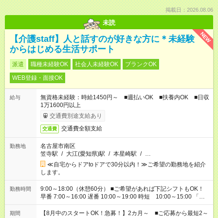
掲載日：2026.08.06
未読
NEW
【介護staff】人と話すのが好きな方に＊未経験
からはじめる生活サポート
派遣
職種未経験OK
社会人未経験OK
ブランクOK
WEB登録・面接OK
無資格未経験：時給1450円～ ■週払いOK ■扶養内OK ■日収
給与
1万1600円以上
交通費別途支給あり
交通費全額支給
交通費
名古屋市南区
勤務地
笠寺駅
/
大江(愛知県)駅
/
本星崎駅
/
…
≪自宅からドアtoドアで30分以内！≫ご希望の勤務地を紹介
します。
9:00～18:00（休憩60分） ■ご希望があれば下記シフトもOK！
勤務時間
早番 7:00～16:00 遅番 10:00～19:00 時短 10:00～15:00 「家
族と休みを合わせたい」 「余裕を持って夕飯の準備がしたい」
「できれば残業はしたくない」 など、ご希望を教えてください
【8月中のスタートOK！急募！】2カ月～ ■ご応募から最短2～
期間