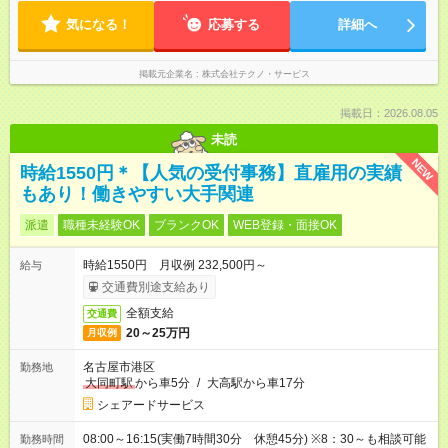
気になる！
応募する
詳細へ
掲載元企業名
株式会社テクノ・サービス
掲載日：2026.08.05
未読
NEW
時給1550円＊【人気の受付事務】直雇用の実績
もあり！働きやすい大手関連
派遣
職種未経験OK
ブランクOK
WEB登録・面接OK
時給1550円 月収例 232,500円～
給与
交通費別途支給あり
全額支給
交通費
20～25万円
月収例
名古屋市港区
勤務地
大同町駅
から車5分
/
大高駅から車17分
シェアードサービス
08:00～16:15(実働7時間30分 休憩45分) ※8：30～も相談可能
勤務時間