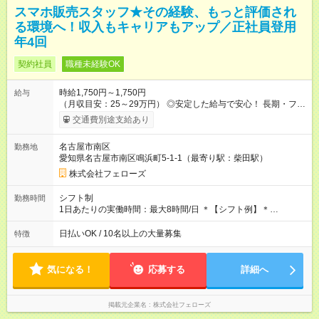
スマホ販売スタッフ★その経験、もっと評価され
る環境へ！収入もキャリアもアップ／正社員登用
年4回
契約社員
職種未経験OK
時給1,750円～1,750円
給与
（月収目安：25～29万円） ◎安定した給与で安心！ 長期・フル
タイムで勤務いただける方にお越しいただきたいと思っていま
交通費別途支給あり
す。シフトが削られることはないので、安定した給与が入りま
す。 ◎日払い・週払いもOK！※規定あり すぐに働きたい、稼ぎ
名古屋市南区
勤務地
たいという人もいると思います。このあたりは柔軟に対応する
愛知県名古屋市南区鳴浜町5-1-1（最寄り駅：柴田駅）
ので、お気軽にご相談ください！ ※2ヶ月の試用期間がありま
す。その間の給与・待遇に変更はありません。 【試用期間】試
株式会社フェローズ
用期間あり 試用期間の長さ：2ヶ月 雇用形態、給与は本採用時
と同じです。
シフト制
勤務時間
1日あたりの実働時間：最大8時間/日 ＊【シフト例】＊
(1) 10:00～19:00 (2) 11:00～20:00 (3) 12:00～21:00 など ◎
いずれも実働8時間・休憩1時間です。中抜けシフトなどはあり
日払いOK / 10名以上の大量募集
特徴
ません。 ◎残業は少なく、月10時間未満です。「残業代で稼ぎ
たい」などあれば相談に応じますのでおっしゃってください！
気になる！
応募する
詳細へ
掲載元企業名
株式会社フェローズ