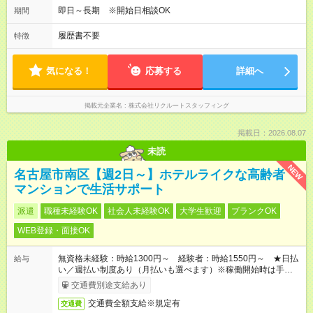
即日～長期 ※開始日相談OK
期間
履歴書不要
特徴
気になる！
応募する
詳細へ
掲載元企業名
株式会社リクルートスタッフィング
掲載日：2026.08.07
未読
NEW
名古屋市南区【週2日～】ホテルライクな高齢者
マンションで生活サポート
派遣
職種未経験OK
社会人未経験OK
大学生歓迎
ブランクOK
WEB登録・面接OK
無資格未経験：時給1300円～ 経験者：時給1550円～ ★日払
給与
い／週払い制度あり（月払いも選べます）※稼働開始時は手続き
完了次第のお支払いとなります。
交通費別途支給あり
交通費全額支給※規定有
交通費