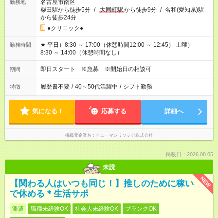
名古屋市南区
勤務地
柴田駅から徒歩5分
/
大同町駅
から徒歩9分
/
名和(愛知県)駅
から徒歩24分
●クリニック●
★ 平日）8:30 ～ 17:00（休憩時間12:00 ～ 12:45） 土曜）
勤務時間
8:30 ～ 14:00（休憩時間なし）
即日スタート ※急募 ※開始日の相談可
期間
履歴書不要
/
40～50代活躍中
/
シフト勤務
特徴
気になる！
応募する
詳細へ
掲載元企業名
ヒューマンリソシア株式会社
掲載日：2026.08.05
未読
NEW
【関わる人はいつも同じ！】推しのために稼い
で休める＊生活サポ
派遣
職種未経験OK
社会人未経験OK
ブランクOK