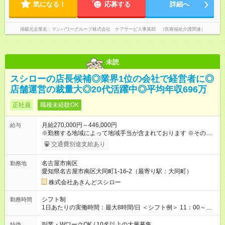
気になる！
応募する
詳細へ
掲載元企業名
マンパワーグループ株式会社 ケアサービス事業部 （医療福祉介護関連）
未読
スシローの店長候補◎業界1位の会社で経営者に◎
店舗運営の裁量大◎20代活躍中◎平均年収696万
正社員
職種未経験OK
月給270,000円～446,000円
給与
※勤務する地域によって地域手当が含まれております ※その他ブ
ロック外勤務手当を支給。1分単位での残業代（100％支給）や
交通費別途支給あり
年3回の賞与、諸手当も別途支給します。 ＜月給例＞ 【例1】転
勤のない「エリア限定勤務制度」の場合 東京23区内勤務の場
名古屋市南区
勤務地
合：月給28万円＋残業代・諸手当 ※地域手当2万円が含まれま
愛知県名古屋市南区大同町1-16-2（最寄り駅：大同町）
す。 【例2】転居可能の「ブロック限定勤務制度」の場合 ブロ
ック外東京23区内勤務の場合：月給29万5000円＋残業代・諸手
株式会社あきんどスシロー
当 ※地域手当2万円やブロック外勤務手当1万5000円が含まれま
す。 ＜水準以上の収入を得られる環境！＞ 全社員の平均年収は
シフト制
勤務時間
603万円（平均月給38万9000円／2025年度実績）で、店長の平
1日あたりの実働時間：最大8時間/日 ＜シフト例＞ 11：00～
均年収は696万円（平均月給43万9000円／2025年度実績）。 さ
20：00、12：00～21：00、15：00～24：00 ※1ヶ月単位の変
らに自己負担額2万円の寮や各種手当があるため「前職より貯金
形労働時間制（週平均実働40時間） ◎残業は月30h程度。1店舗
副業・WワークOK / 10名以上の大量募集
特徴