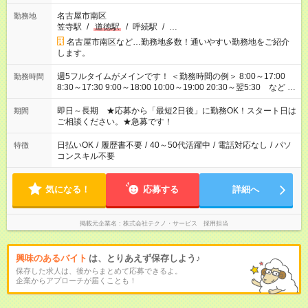
名古屋市南区
勤務地
笠寺駅
/
道徳駅
/
呼続駅
/
…
名古屋市南区など…勤務地多数！通いやすい勤務地をご紹介
します。
週5フルタイムがメインです！ ＜勤務時間の例＞ 8:00～17:00
勤務時間
8:30～17:30 9:00～18:00 10:00～19:00 20:30～翌5:30 など ★
その他にも勤務時間多数！ 日勤のみ、残業なし、交替制など
ご希望を教えてください！
即日～長期 ★応募から「最短2日後」に勤務OK！スタート日は
期間
ご相談ください。★急募です！
日払いOK
/
履歴書不要
/
40～50代活躍中
/
電話対応なし
/
パソ
特徴
コンスキル不要
気になる！
応募する
詳細へ
掲載元企業名
株式会社テクノ・サービス 採用担当
興味のあるバイト
は、とりあえず保存しよう♪
保存した求人は、後からまとめて応募できるよ。
企業からアプローチが届くことも！