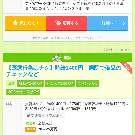
業・WワークOK
/
服装自由
/
シフト勤務
/
10名以上の大量募
集
/
電話対応なし
/
パソコンスキル不要
気になる！
応募する
詳細へ
掲載元企業名
株式会社バイトレ（キャムコムグループ）
掲載日：2026.08.07
未読
NEW
【医療行為はナシ】時給1400円！病院で備品の
チェックなど
派遣
職種未経験OK
社会人未経験OK
ブランクOK
WEB登録・面接OK
無資格の方：時給1400円～1750円 / 介護福祉士：時給1700円～
給与
2125円 / 初任者以上：時給1500円～1875円
交通費別途支給あり
全額支給
交通費
20～25万円
月収例