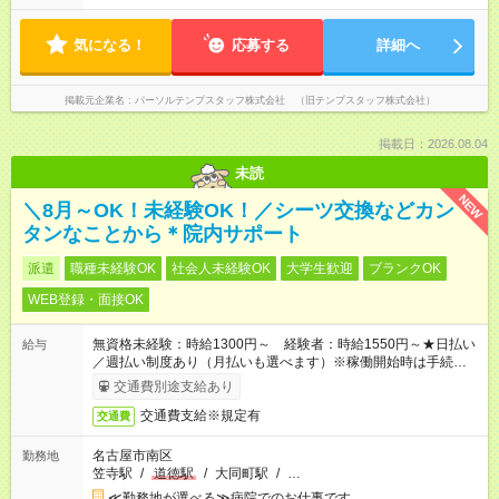
気になる！
応募する
詳細へ
掲載元企業名
パーソルテンプスタッフ株式会社 （旧テンプスタッフ株式会社）
掲載日：2026.08.04
未読
NEW
＼8月～OK！未経験OK！／シーツ交換などカン
タンなことから＊院内サポート
派遣
職種未経験OK
社会人未経験OK
大学生歓迎
ブランクOK
WEB登録・面接OK
無資格未経験：時給1300円～ 経験者：時給1550円～★日払い
給与
／週払い制度あり（月払いも選べます）※稼働開始時は手続き完
了次第のお支払いとなります。
交通費別途支給あり
交通費支給※規定有
交通費
名古屋市南区
勤務地
笠寺駅
/
道徳駅
/
大同町駅
/
…
≪勤務地が選べる≫病院でのお仕事です。