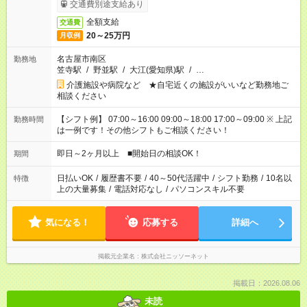
交通費別途支給あり
全額支給
交通費
20～25万円
月収例
名古屋市南区
勤務地
笠寺駅
/
野並駅
/
大江(愛知県)駅
/
…
介護施設や病院など ★自宅近くの施設がいいなど勤務地ご
相談ください
【シフト例】 07:00～16:00 09:00～18:00 17:00～09:00 ※ 上記
勤務時間
は一例です！その他シフトもご相談ください！
即日～2ヶ月以上 ■開始日の相談OK！
期間
日払いOK
/
履歴書不要
/
40～50代活躍中
/
シフト勤務
/
10名以
特徴
上の大量募集
/
電話対応なし
/
パソコンスキル不要
気になる！
応募する
詳細へ
掲載元企業名
株式会社ニッソーネット
掲載日：2026.08.06
未読