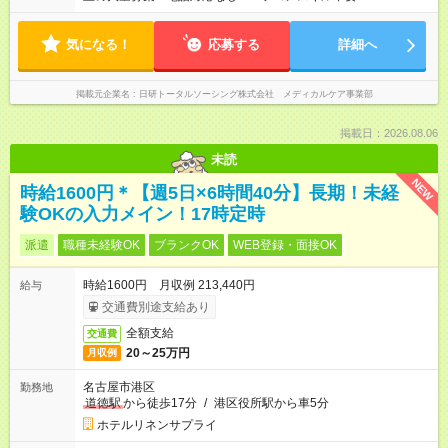
気になる！
応募する
詳細へ
掲載元企業名
日研トータルソーシング株式会社 メディカルケア事業部
掲載日：2026.08.06
未読
NEW
時給1600円＊【週5日×6時間40分】長期！未経
験OKの入力メイン！17時定時
派遣
職種未経験OK
ブランクOK
WEB登録・面接OK
時給1600円 月収例 213,440円
給与
交通費別途支給あり
全額支給
交通費
20～25万円
月収例
名古屋市港区
勤務地
道徳駅
から徒歩17分
/
港区役所駅から車5分
ホテルリネンサプライ