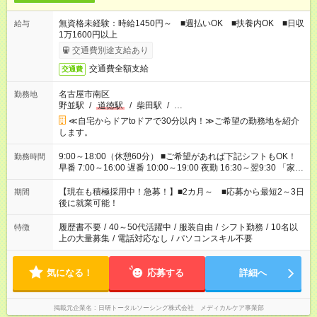
無資格未経験：時給1450円～ ■週払いOK ■扶養内OK ■日収
給与
1万1600円以上
交通費別途支給あり
交通費全額支給
交通費
名古屋市南区
勤務地
野並駅
/
道徳駅
/
柴田駅
/
…
≪自宅からドアtoドアで30分以内！≫ご希望の勤務地を紹介
します。
9:00～18:00（休憩60分） ■ご希望があれば下記シフトもOK！
勤務時間
早番 7:00～16:00 遅番 10:00～19:00 夜勤 16:30～翌9:30 「家族
と休みを合わせたい」 「余裕を持って夕飯の準備がしたい」
「できれば残業はしたくない」 など、ご希望を教えてください
【現在も積極採用中！急募！】■2カ月～ ■応募から最短2～3日
期間
ね。 ※Wワーク希望の方へ 今ご覧のお仕事で希望する勤務時間
後に就業可能！
と、もう1つのお仕事の勤務時間。 合計で週40時間を超える場
合は応募できません。
履歴書不要
/
40～50代活躍中
/
服装自由
/
シフト勤務
/
10名以
特徴
上の大量募集
/
電話対応なし
/
パソコンスキル不要
気になる！
応募する
詳細へ
掲載元企業名
日研トータルソーシング株式会社 メディカルケア事業部