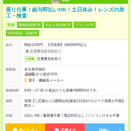
座り仕事！給与即払いOK！土日休み！レンズの加
工・検査
派遣
職種未経験OK
社会人未経験OK
ブランクOK
WEB登録・面接OK
時給1200円 【月収例】186000円以上
給与
交通費別途支給あり
交通費支給有り
交通費
名古屋市南区
勤務地
道徳駅
から徒歩10分
電子・機械系メーカー
9:00～17:30 ※表記のうち実働7時間45分です。
勤務時間
長期【ご応募から1週間以内(最短2日目)のスピード就業が可能】
期間
即日～
日払いOK
/
履歴書不要
/
電話対応なし
/
パソコンスキル不要
特徴
気になる！
応募する
詳細へ