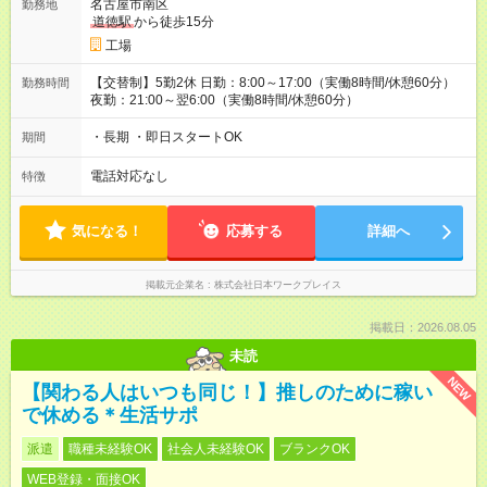
名古屋市南区
勤務地
道徳駅
から徒歩15分
工場
【交替制】5勤2休 日勤：8:00～17:00（実働8時間/休憩60分）
勤務時間
夜勤：21:00～翌6:00（実働8時間/休憩60分）
・長期 ・即日スタートOK
期間
電話対応なし
特徴
気になる！
応募する
詳細へ
掲載元企業名
株式会社日本ワークプレイス
掲載日：2026.08.05
未読
NEW
【関わる人はいつも同じ！】推しのために稼い
で休める＊生活サポ
派遣
職種未経験OK
社会人未経験OK
ブランクOK
WEB登録・面接OK