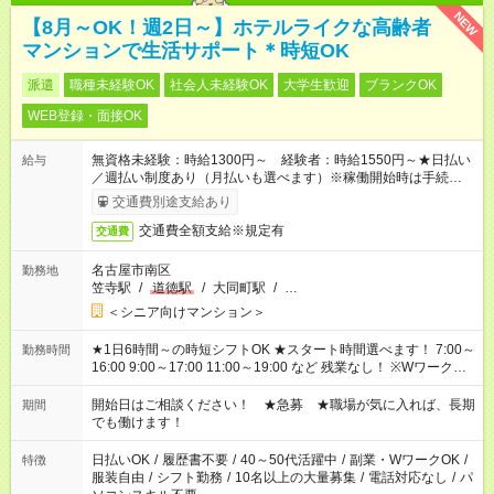
NEW
【8月～OK！週2日～】ホテルライクな高齢者
マンションで生活サポート＊時短OK
派遣
職種未経験OK
社会人未経験OK
大学生歓迎
ブランクOK
WEB登録・面接OK
無資格未経験：時給1300円～ 経験者：時給1550円～★日払い
給与
／週払い制度あり（月払いも選べます）※稼働開始時は手続き完
了次第のお支払いとなります。
交通費別途支給あり
交通費全額支給※規定有
交通費
名古屋市南区
勤務地
笠寺駅
/
道徳駅
/
大同町駅
/
…
＜シニア向けマンション＞
★1日6時間～の時短シフトOK ★スタート時間選べます！ 7:00～
勤務時間
16:00 9:00～17:00 11:00～19:00 など 残業なし！ ※Wワークの
場合、他のお仕事と合わせ週40時間超の就業はご案内できませ
ん ※法令に基づき、週20時間以上勤務は社会保険への加入対象
開始日はご相談ください！ ★急募 ★職場が気に入れば、長期
期間
となります ※労働者派遣法（日雇い派遣の原則禁止）により、
でも働けます！
短時間・短期間の就業はご案内が難しい場合があります
日払いOK
/
履歴書不要
/
40～50代活躍中
/
副業・WワークOK
/
特徴
服装自由
/
シフト勤務
/
10名以上の大量募集
/
電話対応なし
/
パ