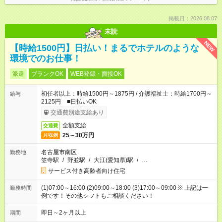
掲載日：2026.08.07
未読
NEW
【時給1500円】日払い！まるでホテルのような
環境でのお仕事！
派遣
ブランクOK
WEB登録・面接OK
初任者以上：時給1500円～1875円 / 介護福祉士：時給1700円～
給与
2125円 ■日払いOK
交通費別途支給あり
全額支給
交通費
25～30万円
月収例
名古屋市南区
勤務地
笠寺駅
/
野並駅
/
大江(愛知県)駅
/
…
サービス付き高齢者向け住宅
(1)07:00～16:00 (2)09:00～18:00 (3)17:00～09:00 ※ 上記は一
勤務時間
例です！その他シフトもご相談ください！
即日～2ヶ月以上
期間