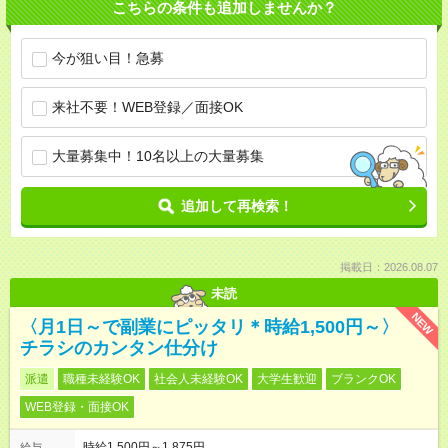
こちらの条件も追加しませんか？
今が狙い目！急募
来社不要！WEB登録／面接OK
大量募集中！10名以上の大量募集
追加して再検索！
掲載日：2026.08.07
未読
NEW
〈月1日～で副業にピッタリ＊時給1,500円～〉
チラシのカンタン仕分け
派遣
職種未経験OK
社会人未経験OK
大学生歓迎
ブランクOK
WEB登録・面接OK
時給1,500円～1,875円
給与