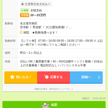
交通費別途支給あり
全額支給
交通費
20～25万円
月収例
名古屋市南区
勤務地
笠寺駅
/
野並駅
/
大江(愛知県)駅
/
…
病院 ★勤務地選べます！
【シフト例】 07:00～16:00 09:00～18:00 17:00～09:00 ※ 上記
勤務時間
は一例です！その他シフトもご相談ください！
即日～2ヶ月以上
期間
日払いOK
/
履歴書不要
/
40～50代活躍中
/
シフト勤務
/
10名以
特徴
上の大量募集
/
電話対応なし
/
パソコンスキル不要
気になる！
応募する
詳細へ
掲載元企業名
株式会社ニッソーネット
掲載日：2026.08.06
未読