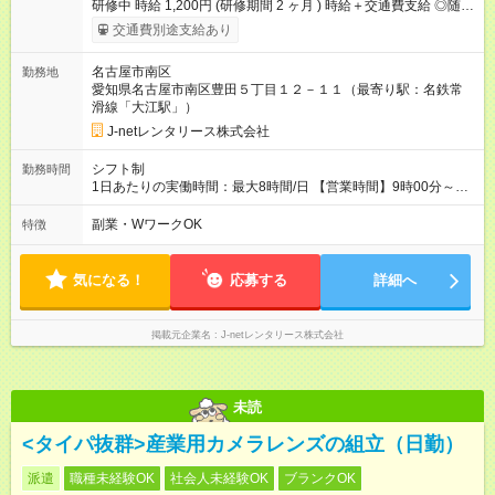
研修中 時給 1,200円 (研修期間 2 ヶ月 ) 時給＋交通費支給 ◎随時
昇給あり できることが増えるごとに時給アップ！ 評価項目もあ
交通費別途支給あり
るので、頑張りに応じた昇給が可能です。 扶養内やフルタイム
等の希望も伺いますので、安心してお勤めいただけます！ 【試
名古屋市南区
勤務地
用期間】試用期間あり 試用期間の長さ：2ヶ月 雇用形態、給与
愛知県名古屋市南区豊田５丁目１２－１１（最寄り駅：名鉄常
は本採用時と同じです。 試用期間2か月の間は、お試し期間とし
滑線「大江駅」）
て就業いただけます！
J-netレンタリース株式会社
シフト制
勤務時間
1日あたりの実働時間：最大8時間/日 【営業時間】9時00分～20
時00分 【シフト例(1)】12:00～20:00 【シフト例(2)】14:00～
20:00 ※休憩：6時間以上勤務で1時間 ※上記シフト例以外も可
副業・WワークOK
特徴
能！ 週2日～、1日3時間～OK（シフトは自己申告制） ＼家事・
育児と両立できる職場／ ◎土日のみ、平日のみ、扶養内、Wワ
ークOK！
気になる！
応募する
詳細へ
掲載元企業名
J-netレンタリース株式会社
未読
<タイパ抜群>産業用カメラレンズの組立（日勤）
派遣
職種未経験OK
社会人未経験OK
ブランクOK