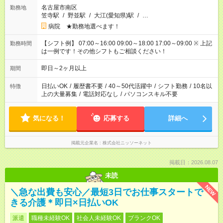
名古屋市南区
勤務地
笠寺駅
/
野並駅
/
大江(愛知県)駅
/
…
病院 ★勤務地選べます！
【シフト例】 07:00～16:00 09:00～18:00 17:00～09:00 ※ 上記
勤務時間
は一例です！その他シフトもご相談ください！
即日～2ヶ月以上
期間
日払いOK
/
履歴書不要
/
40～50代活躍中
/
シフト勤務
/
10名以
特徴
上の大量募集
/
電話対応なし
/
パソコンスキル不要
気になる！
応募する
詳細へ
掲載元企業名
株式会社ニッソーネット
掲載日：2026.08.07
未読
NEW
＼急な出費も安心／最短3日でお仕事スタートで
きる介護＊即日×日払いOK
派遣
職種未経験OK
社会人未経験OK
ブランクOK