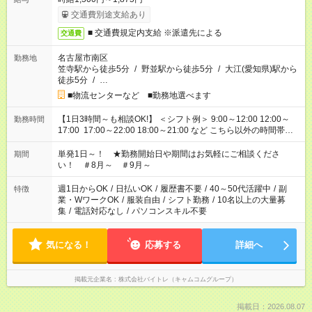
交通費別途支給あり
■ 交通費規定内支給 ※派遣先による
交通費
名古屋市南区
勤務地
笠寺駅から徒歩5分
/
野並駅から徒歩5分
/
大江(愛知県)駅から
徒歩5分
/
…
■物流センターなど ■勤務地選べます
【1日3時間～も相談OK!】 ＜シフト例＞ 9:00～12:00 12:00～
勤務時間
17:00 17:00～22:00 18:00～21:00 など こちら以外の時間帯も
お気軽にご相談ください！
単発1日～！ ★勤務開始日や期間はお気軽にご相談くださ
期間
い！ ＃8月～ ＃9月～
週1日からOK
/
日払いOK
/
履歴書不要
/
40～50代活躍中
/
副
特徴
業・WワークOK
/
服装自由
/
シフト勤務
/
10名以上の大量募
集
/
電話対応なし
/
パソコンスキル不要
気になる！
応募する
詳細へ
掲載元企業名
株式会社バイトレ（キャムコムグループ）
掲載日：2026.08.07