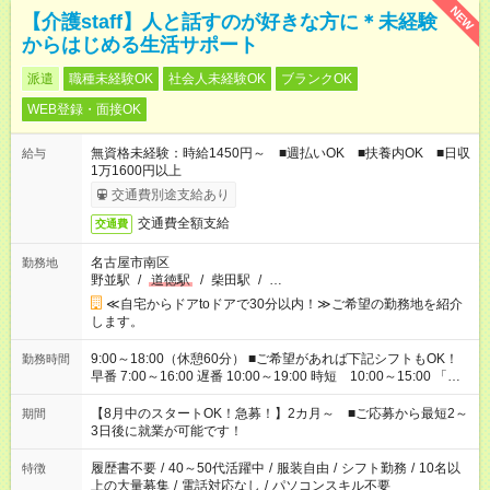
NEW
【介護staff】人と話すのが好きな方に＊未経験
からはじめる生活サポート
派遣
職種未経験OK
社会人未経験OK
ブランクOK
WEB登録・面接OK
無資格未経験：時給1450円～ ■週払いOK ■扶養内OK ■日収
給与
1万1600円以上
交通費別途支給あり
交通費全額支給
交通費
名古屋市南区
勤務地
野並駅
/
道徳駅
/
柴田駅
/
…
≪自宅からドアtoドアで30分以内！≫ご希望の勤務地を紹介
します。
9:00～18:00（休憩60分） ■ご希望があれば下記シフトもOK！
勤務時間
早番 7:00～16:00 遅番 10:00～19:00 時短 10:00～15:00 「家
族と休みを合わせたい」 「余裕を持って夕飯の準備がしたい」
「できれば残業はしたくない」 など、ご希望を教えてください
【8月中のスタートOK！急募！】2カ月～ ■ご応募から最短2～
期間
ね。 ※Wワーク希望の方へ 今ご覧のお仕事で希望する勤務時間
3日後に就業が可能です！
と、もう1つのお仕事の勤務時間。 合計で週40時間を超える場
合は応募できません。
履歴書不要
/
40～50代活躍中
/
服装自由
/
シフト勤務
/
10名以
特徴
上の大量募集
/
電話対応なし
/
パソコンスキル不要