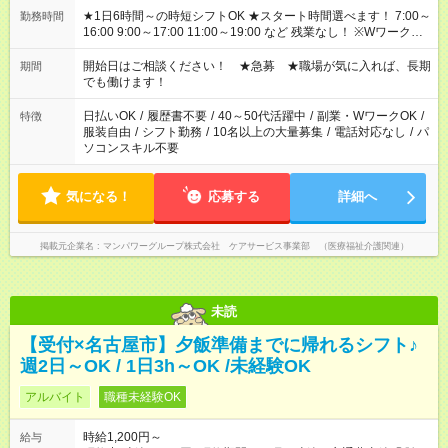
★1日6時間～の時短シフトOK ★スタート時間選べます！ 7:00～
勤務時間
16:00 9:00～17:00 11:00～19:00 など 残業なし！ ※Wワークの
場合、他のお仕事と合わせ週40時間超の就業はご案内できませ
ん ※法令に基づき、週20時間以上勤務は社会保険への加入対象
開始日はご相談ください！ ★急募 ★職場が気に入れば、長期
期間
となります ※労働者派遣法（日雇い派遣の原則禁止）により、
でも働けます！
短時間・短期間の就業はご案内が難しい場合があります
日払いOK
/
履歴書不要
/
40～50代活躍中
/
副業・WワークOK
/
特徴
服装自由
/
シフト勤務
/
10名以上の大量募集
/
電話対応なし
/
パ
ソコンスキル不要
気になる！
応募する
詳細へ
掲載元企業名
マンパワーグループ株式会社 ケアサービス事業部 （医療福祉介護関連）
未読
【受付×名古屋市】夕飯準備までに帰れるシフト♪
週2日～OK / 1日3h～OK /未経験OK
アルバイト
職種未経験OK
時給1,200円～
給与