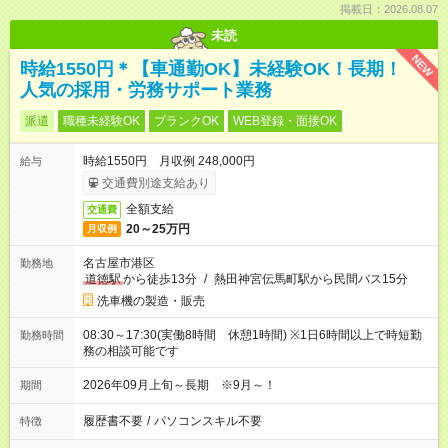
掲載日：2026.08.07
未読
NEW
時給1550円＊【車通勤OK】未経験OK！長期！
人気の採用・労務サポート業務
派遣
職種未経験OK
ブランクOK
WEB登録・面接OK
時給1550円 月収例 248,000円
給与
交通費別途支給あり
全額支給
交通費
20～25万円
月収例
名古屋市港区
勤務地
道徳駅
から徒歩13分
/
熱田神宮伝馬町駅から民間バス15分
洗車機の製造・販売
08:30～17:30(実働8時間 休憩1時間) ※1日6時間以上で時短勤
勤務時間
務の相談可能です
2026年09月上旬～長期 ※9月～！
期間
履歴書不要
/
パソコンスキル不要
特徴