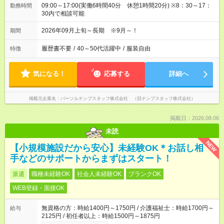
09:00～17:00(実働6時間40分 休憩1時間20分) ※8：30～17：
勤務時間
30内で相談可能
2026年09月上旬～長期 ※9月～！
期間
履歴書不要
/
40～50代活躍中
/
服装自由
特徴
気になる！
応募する
詳細へ
掲載元企業名
パーソルテンプスタッフ株式会社 （旧テンプスタッフ株式会社）
掲載日：2026.08.06
未読
NEW
【小規模施設だから安心】未経験OK＊お話し相
手などのサポートからまずはスタート！
派遣
職種未経験OK
社会人未経験OK
ブランクOK
WEB登録・面接OK
無資格の方：時給1400円～1750円 / 介護福祉士：時給1700円～
給与
2125円 / 初任者以上：時給1500円～1875円