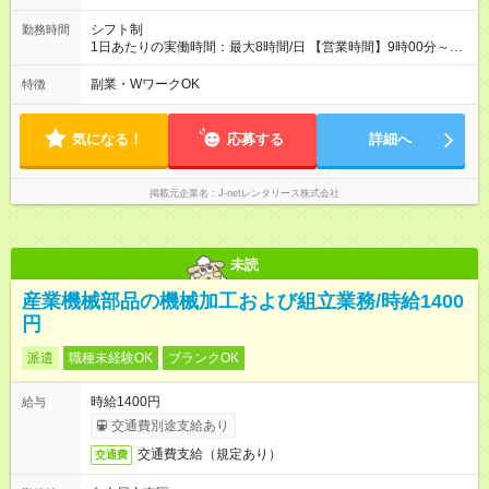
シフト制
勤務時間
1日あたりの実働時間：最大8時間/日 【営業時間】9時00分～20
時00分 【シフト例(1)】9:00～12:00 【シフト例(2)】10:00～
13:00 ※休憩：6時間以上勤務で1時間 ※上記シフト例以外も可
副業・WワークOK
特徴
能！ 週2日～、1日3時間～OK（シフト希望は自己申告制） ◎土
日のみ、平日のみ、扶養内、WワークOK！
気になる！
応募する
詳細へ
掲載元企業名
J-netレンタリース株式会社
未読
産業機械部品の機械加工および組立業務/時給1400
円
派遣
職種未経験OK
ブランクOK
時給1400円
給与
交通費別途支給あり
交通費支給（規定あり）
交通費