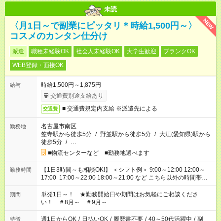
未読
NEW
〈月1日～で副業にピッタリ＊時給1,500円～〉
コスメのカンタン仕分け
派遣
職種未経験OK
社会人未経験OK
大学生歓迎
ブランクOK
WEB登録・面接OK
時給1,500円～1,875円
給与
交通費別途支給あり
■ 交通費規定内支給 ※派遣先による
交通費
名古屋市南区
勤務地
笠寺駅から徒歩5分
/
野並駅から徒歩5分
/
大江(愛知県)駅から
徒歩5分
/
…
■物流センターなど ■勤務地選べます
【1日3時間～も相談OK!】 ＜シフト例＞ 9:00～12:00 12:00～
勤務時間
17:00 17:00～22:00 18:00～21:00 など こちら以外の時間帯も
お気軽にご相談ください！
単発1日～！ ★勤務開始日や期間はお気軽にご相談くださ
期間
い！ ＃8月～ ＃9月～
週1日からOK
/
日払いOK
/
履歴書不要
/
40～50代活躍中
/
副
特徴