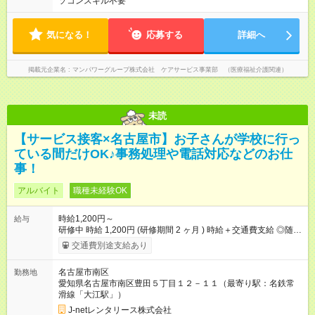
ソコンスキル不要
気になる！
応募する
詳細へ
掲載元企業名
マンパワーグループ株式会社 ケアサービス事業部 （医療福祉介護関連）
未読
【サービス接客×名古屋市】お子さんが学校に行っ
ている間だけOK♪事務処理や電話対応などのお仕
事！
アルバイト
職種未経験OK
時給1,200円～
給与
研修中 時給 1,200円 (研修期間 2 ヶ月 ) 時給＋交通費支給 ◎随時
昇給あり できることが増えるごとに時給アップ！ 評価項目もあ
交通費別途支給あり
るので、頑張りに応じた昇給が可能です。 扶養内やフルタイム
等の希望も伺いますので、安心してお勤めいただけます！ 【試
名古屋市南区
勤務地
用期間】試用期間あり 試用期間の長さ：2ヶ月 雇用形態、給与
愛知県名古屋市南区豊田５丁目１２－１１（最寄り駅：名鉄常
は本採用時と同じです。 試用期間2か月の間は、お試し期間とし
滑線「大江駅」）
て就業いただけます！
J-netレンタリース株式会社