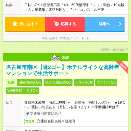
日払いOK
/
履歴書不要
/
40～50代活躍中
/
シフト勤務
/
10名以
特徴
上の大量募集
/
電話対応なし
/
パソコンスキル不要
気になる！
応募する
詳細へ
掲載元企業名
株式会社ニッソーネット
掲載日：2026.08.07
未読
NEW
名古屋市南区【週2日～】ホテルライクな高齢者
マンションで生活サポート
派遣
職種未経験OK
社会人未経験OK
大学生歓迎
ブランクOK
WEB登録・面接OK
無資格未経験：時給1300円～ 経験者：時給1550円～ ★日払
給与
い／週払い制度あり（月払いも選べます）※稼働開始時は手続き
完了次第のお支払いとなります。
交通費別途支給あり
交通費全額支給※規定有
交通費