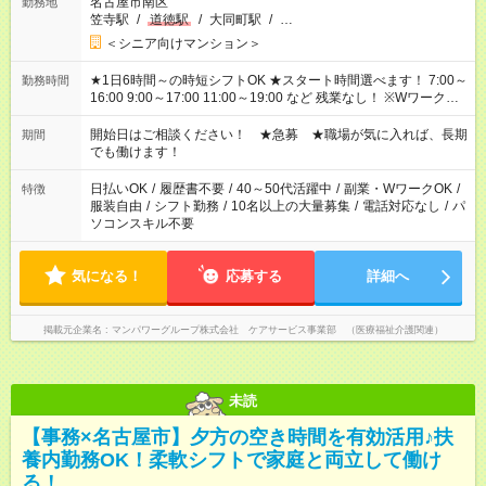
名古屋市南区
勤務地
笠寺駅
/
道徳駅
/
大同町駅
/
…
＜シニア向けマンション＞
★1日6時間～の時短シフトOK ★スタート時間選べます！ 7:00～
勤務時間
16:00 9:00～17:00 11:00～19:00 など 残業なし！ ※Wワークの
場合、他のお仕事と合わせ週40時間超の就業はご案内できませ
ん ※法令に基づき、週20時間以上勤務は社会保険への加入対象
開始日はご相談ください！ ★急募 ★職場が気に入れば、長期
期間
となります ※労働者派遣法（日雇い派遣の原則禁止）により、
でも働けます！
短時間・短期間の就業はご案内が難しい場合があります
日払いOK
/
履歴書不要
/
40～50代活躍中
/
副業・WワークOK
/
特徴
服装自由
/
シフト勤務
/
10名以上の大量募集
/
電話対応なし
/
パ
ソコンスキル不要
気になる！
応募する
詳細へ
掲載元企業名
マンパワーグループ株式会社 ケアサービス事業部 （医療福祉介護関連）
未読
【事務×名古屋市】夕方の空き時間を有効活用♪扶
養内勤務OK！柔軟シフトで家庭と両立して働け
る！