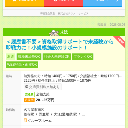
掲載元企業名
株式会社テクノ・サービス
掲載日：2026.08.06
未読
NEW
＜履歴書不要＞資格取得サポートで未経験から
即戦力に！小規模施設のサポート！
派遣
職種未経験OK
社会人未経験OK
ブランクOK
WEB登録・面接OK
無資格の方：時給1400円～1750円 / 介護福祉士：時給1700円～
給与
2125円 / 初任者以上：時給1500円～1875円
交通費別途支給あり
全額支給
交通費
20～25万円
月収例
名古屋市南区
勤務地
笠寺駅
/
野並駅
/
大江(愛知県)駅
/
…
グループホーム