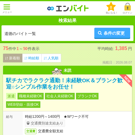
0
メニュー
気になる！
ログイン
検索結果
条件の変更
道徳のバイト一覧
75
1,385
件中
1
～
50
件表示
平均時給:
円
新着順
時給順
人気順
掲載日：2026.08.07
未読
NEW
駅チカでラクラク通勤！未経験OK＆ブランク歓
迎○シンプル作業をお任せ！
派遣
職種未経験OK
社会人未経験OK
ブランクOK
WEB登録・面接OK
時給1200円～1400円 ★Wワーク不可
給与
交通費別途支給あり
交通費全額支給
交通費