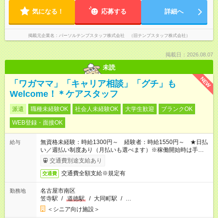
気になる！
応募する
詳細へ
掲載元企業名
パーソルテンプスタッフ株式会社 （旧テンプスタッフ株式会社）
掲載日：2026.08.07
未読
NEW
「ワガママ」「キャリア相談」「グチ」も
Welcome！＊ケアスタッフ
派遣
職種未経験OK
社会人未経験OK
大学生歓迎
ブランクOK
WEB登録・面接OK
無資格未経験：時給1300円～ 経験者：時給1550円～ ★日払
給与
い／週払い制度あり（月払いも選べます）※稼働開始時は手続き
完了次第のお支払いとなります。
交通費別途支給あり
交通費全額支給※規定有
交通費
名古屋市南区
勤務地
笠寺駅
/
道徳駅
/
大同町駅
/
…
＜シニア向け施設＞