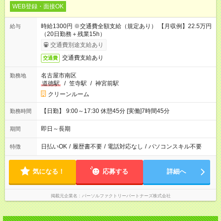
WEB登録・面接OK
時給1300円 ※交通費全額支給（規定あり） 【月収例】22.5万円
給与
（20日勤務＋残業15h）
交通費別途支給あり
交通費支給あり
交通費
名古屋市南区
勤務地
道徳駅
/
笠寺駅
/
神宮前駅
クリーンルーム
【日勤】 9:00～17:30 休憩45分 [実働]7時間45分
勤務時間
即日～長期
期間
日払いOK
/
履歴書不要
/
電話対応なし
/
パソコンスキル不要
特徴
気になる！
応募する
詳細へ
掲載元企業名
パーソルファクトリーパートナーズ株式会社