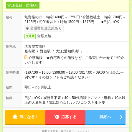
WEB登録・面接OK
無資格の方：時給1400円～1750円 / 介護福祉士：時給1700円～
給与
2125円 / 初任者以上：時給1500円～1875円 ■日払いOK ■
日収例：1万1200円（時給1400円×8h）
交通費別途支給あり
全額支給
交通費
名古屋市南区
勤務地
笠寺駅
/
野並駅
/
大江(愛知県)駅
/
…
介護施設 ★自宅近くの施設など、ご希望に合わせてご紹介
いたします！
(1)07:00～16:00 (2)09:00～18:00 (3)17:00～09:00 ※ 上記は一
勤務時間
例です！その他シフトもご相談ください！
即日～2ヶ月以上
期間
日払いOK
/
履歴書不要
/
40～50代活躍中
/
シフト勤務
/
10名以
特徴
上の大量募集
/
電話対応なし
/
パソコンスキル不要
気になる！
応募する
詳細へ
掲載元企業名
株式会社ニッソーネット