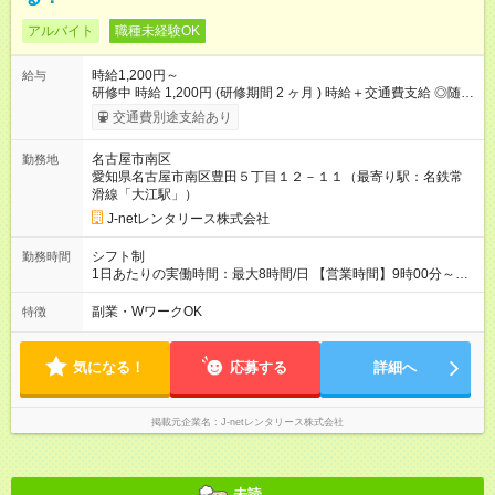
アルバイト
職種未経験OK
時給1,200円～
給与
研修中 時給 1,200円 (研修期間 2 ヶ月 ) 時給＋交通費支給 ◎随時
昇給あり できることが増えるごとに時給アップ！ 評価項目もあ
交通費別途支給あり
るので、頑張りに応じた昇給が可能です。 扶養内等の希望も伺
いますので、安心してお勤めいただけます！ 【試用期間】試用
名古屋市南区
勤務地
期間あり 試用期間の長さ：2ヶ月 雇用形態、給与は本採用時と
愛知県名古屋市南区豊田５丁目１２－１１（最寄り駅：名鉄常
同じです。 試用期間2か月の間は、お試し期間として就業いただ
滑線「大江駅」）
けます！
J-netレンタリース株式会社
シフト制
勤務時間
1日あたりの実働時間：最大8時間/日 【営業時間】9時00分～20
時00分 【シフト例(1)】16:00～19:00 【シフト例(2)】17:00～
20:00 ※休憩：6時間以上勤務で1時間 ※上記シフト例以外も可
副業・WワークOK
特徴
能！ 週2日～、1日3時間～OK（シフトは自己申告制） ＼家事・
育児と両立できる職場／ ◎土日のみ、平日のみ、扶養内、Wワ
ークOK！
気になる！
応募する
詳細へ
掲載元企業名
J-netレンタリース株式会社
未読