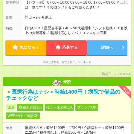
【シフト例】 07:00～16:00 09:00～18:00 17:00～09:00 ※ 上記
勤務時間
は一例です！その他シフトもご相談ください！
即日～2ヶ月以上
期間
日払いOK
/
履歴書不要
/
40～50代活躍中
/
シフト勤務
/
10名以
特徴
上の大量募集
/
電話対応なし
/
パソコンスキル不要
気になる！
応募する
詳細へ
掲載元企業名
株式会社ニッソーネット
掲載日：2026.08.06
未読
NEW
＜医療行為はナシ＞時給1400円！病院で備品の
チェックなど
派遣
職種未経験OK
社会人未経験OK
ブランクOK
WEB登録・面接OK
無資格の方：時給1400円～1750円 / 介護福祉士：時給1700円～
給与
2125円 / 初任者以上：時給1500円～1875円