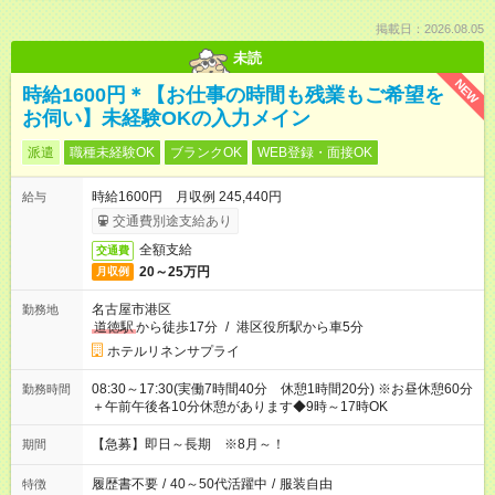
掲載日：2026.08.05
未読
NEW
時給1600円＊【お仕事の時間も残業もご希望を
お伺い】未経験OKの入力メイン
派遣
職種未経験OK
ブランクOK
WEB登録・面接OK
時給1600円 月収例 245,440円
給与
交通費別途支給あり
全額支給
交通費
20～25万円
月収例
名古屋市港区
勤務地
道徳駅
から徒歩17分
/
港区役所駅から車5分
ホテルリネンサプライ
08:30～17:30(実働7時間40分 休憩1時間20分) ※お昼休憩60分
勤務時間
＋午前午後各10分休憩があります◆9時～17時OK
【急募】即日～長期 ※8月～！
期間
履歴書不要
/
40～50代活躍中
/
服装自由
特徴