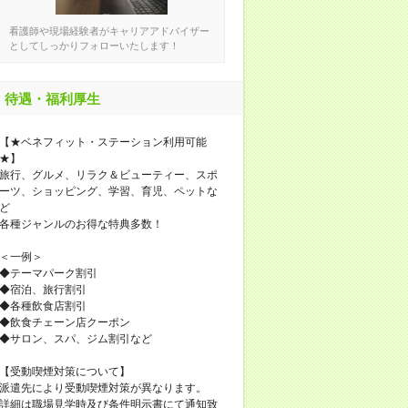
看護師や現場経験者がキャリアアドバイザー
としてしっかりフォローいたします！
待遇・福利厚生
【★ベネフィット・ステーション利用可能
★】
旅行、グルメ、リラク＆ビューティー、スポ
ーツ、ショッピング、学習、育児、ペットな
ど
各種ジャンルのお得な特典多数！
＜一例＞
◆テーマパーク割引
◆宿泊、旅行割引
◆各種飲食店割引
◆飲食チェーン店クーポン
◆サロン、スパ、ジム割引など
【受動喫煙対策について】
派遣先により受動喫煙対策が異なります。
詳細は職場見学時及び条件明示書にて通知致