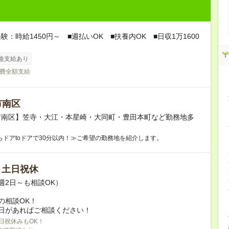
験：時給1450円～ ■週払いOK ■扶養内OK ■日収1万1600
途支給あり
費全額支給
市南区
市南区】笠寺・大江・本星崎・大同町・豊田本町など勤務地多
らドアtoドアで30分以内！≫ご希望の勤務地を紹介します。
/ 土日祝休
週2日～も相談OK）
の相談OK！
日があればご相談ください！
日祝休みもOK！