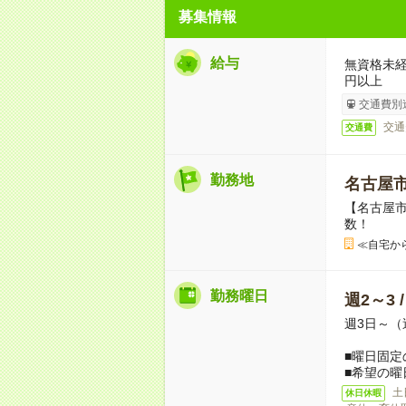
募集情報
給与
無資格未経
円以上
交通費別
交通
交通費
勤務地
名古屋
【名古屋
数！
≪自宅か
勤務曜日
週2～3 
週3日～（
■曜日固定
■希望の曜
土
休日休暇