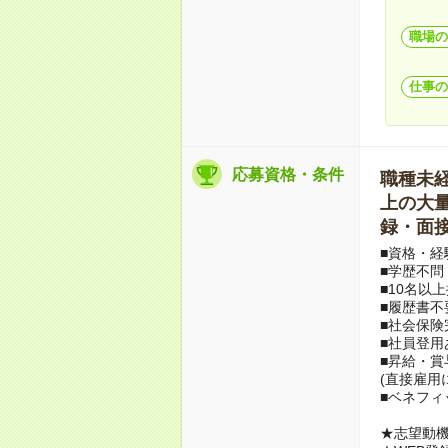
職場の
仕事の
応募資格・条件
職種未経験
上の大量募
録・面接
■資格・経
■学歴不問
■10名以
■履歴書不
■社会保険
■社員登用
■昇給・
(直接雇用
■ベネフィ
★志望動機