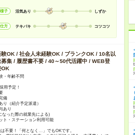
様子
活気あり
しずか
仕方
テキパキ
コツコツ
OK / 社会人未経験OK / ブランクOK / 10名以
集 / 履歴書不要 / 40～50代活躍中 / WEB登
OK
験・年齢不問
上採用予定！
要
完備
あり（紹介予定派遣）
賞与あり
になった際の就業先による)
ット・ステーション利用可能
は不要！「何となく…」でもOKです。