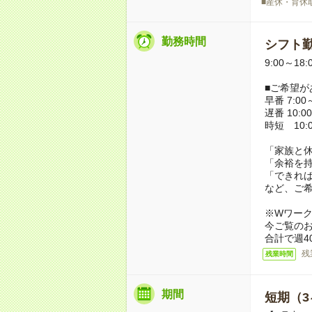
■産休・育休
勤務時間
シフト勤
9:00～18
■ご希望が
早番 7:00～
遅番 10:00
時短 10:0
「家族と
「余裕を
「できれ
など、ご
※Wワー
今ご覧の
合計で週4
残
残業時間
期間
短期（3