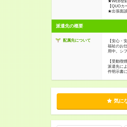
★WEB登
【QUOカ
★出張面
派遣先の概要
配属先について
【安心・
福祉のお
用中。シ
【受動喫
派遣先に
件明示書
気に