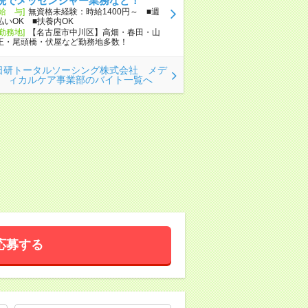
院でメッセンジャー業務など！
[給 与]
無資格未経験：時給1400円～ ■週
払いOK ■扶養内OK
[勤務地]
【名古屋市中川区】高畑・春田・山
王・尾頭橋・伏屋など勤務地多数！
日研トータルソーシング株式会社 メデ
ィカルケア事業部のバイト一覧へ
応募する