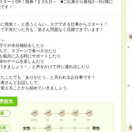
スタートOK！急募！】2カ月～ ■ご応募から最短2～3日後に
能です！
外に簡単！」と思うくらい、スグできる仕事からスタート！
くて不安だった方も、皆さん問題なく活躍できています！
…＞
守りや水分補給をしたり
んで、スプーンで食べさせたり
お風呂に入る時にサポートしたり
操やゲームを楽しんだり
に行きましょう！」と声をかけて外に連れ出したり
したことでも「ありがとう」と言われるお仕事です！
用者さんとお話しして、
を覚えることから始めていきましょう。
雰囲気
層
20代
30
40
50
60
比率
女性
男性