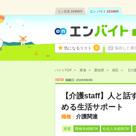
エン派遣
15490
件
エン バイト
22168
件
0
気になるリスト
保存した希
バイトTOP
東海
愛知県
南区
【介護
NEW
掲載日 :
2026
/
08
/
06
【介護staff】人
める生活サポート
介護関連
職種：
派遣
職種未経験OK
社会人未経験OK