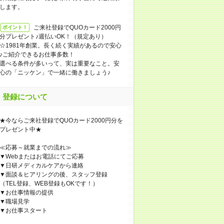
します。
ご来社登録でQUOカード2000円
ポイント！
分プレゼント♪週払いOK！（規定あり）
☆1981年創業。長く続く実績があるので安心
♪ご紹介できるお仕事多数！
選べる条件が多いって、実は重要なこと。安
心の「ニッケン」で一緒に働きましょう♪
登録について
★今ならご来社登録でQUOカード2000円分を
プレゼント中★
≪応募～就業までの流れ≫
▼Webまたはお電話にてご応募
▼日研メディカルケアから連絡
▼面談＆ヒアリングの後、スタッフ登録
（TEL登録、WEB登録もOKです！）
▼お仕事情報の提供
▼職場見学
▼お仕事スタート