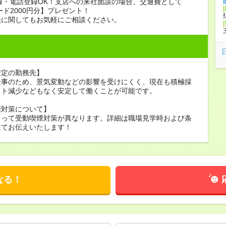
録・電話登録OK！支店への来社面談の場合、交通費として
ード2000円分】プレゼント！
談に関してもお気軽にご相談ください。
安定の勤務先】
仕事のため、景気変動などの影響を受けにくく、現在も積極採
フト減少などもなく安定して働くことが可能です。
煙対策について】
よって受動喫煙対策が異なります。詳細は職場見学時および条
にてお伝えいたします！
なる！