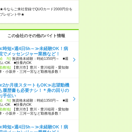
★今ならご来社登録でQUOカード2000円分を
プレゼント中★
この会社のその他のバイト情報
≪時短×週4日5h～≫未経験OK！病
院でメッセンジャー業務など！
[給 与]
無資格未経験：時給1350円～ ■週
払いOK ■扶養内OK
[勤務地]
【豊川市】豊川・豊川稲荷・愛知御
津・小坂井・三河一宮など勤務地多数！
≪2か月後スタートもOK≫志望動機
も履歴書も必要ナシ！＊身の回りの
お手伝い
[給 与]
無資格未経験：時給1350円～ ■週
払いOK ■扶養内OK
[勤務地]
【豊川市】豊川・豊川稲荷・愛知御
津・小坂井・三河一宮など勤務地多数！
≪時短×週4日5h～≫未経験OK！病