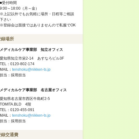
■受付時間
9:00～18:00（月～金）
※上記以外でもお気軽に場所・日程等ご相談
下さい
※登録会は面接ではありませんので私服でOK
登録場所
メディカルケア事業部 知立オフィス
愛知県知立市栄2-14 あすなろビル3F
TEL：0120-802-174
MAIL：
tenshoku@nikken-ts.jp
担当：採用担当
メディカルケア事業部 名古屋オフィス
愛知県名古屋市西区牛島町2-5
TOMITA.BLD 4階
TEL：0120-455-091
MAIL：
tenshoku@nikken-ts.jp
担当：採用担当
登録交通費