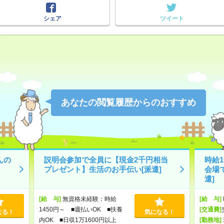
シェア
ツイート
あなたの閲覧履歴からのおすすめ
んの
説明会参加で全員に【現金2千円相当
時給
プレゼント】生活のお手伝い[派遣]
会場
遣]
[給 与]
無資格未経験：時給
[給 与]
1450円～ ■週払いOK ■扶養
[交通費]
なる！
気になる！
内OK ■日収1万1600円以上
[勤務地]