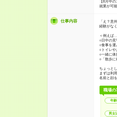
【8月中の
就業が可
仕事内容
「え？意
経験がな
＜例えば
○日中の見
○食事を運
○トイレや
○一緒に体
○「散歩
ちょっと
まずは利
名前と顔
職場の
年齢
男女