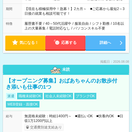
い」 「余裕を持って夕飯の準備がしたい」 「できれば残業はし
たくない」 など、ご希望を教えてくださいね。 ※Wワーク希望
【現在も積極採用中！急募！】2カ月～ ■ご応募から最短2～3
期間
の方へ 今ご覧のお仕事で希望する勤務時間と、もう1つのお仕事
日後の就業も相談可能です！
の勤務時間。 合計で週40時間を超える場合は応募できません。
履歴書不要
/
40～50代活躍中
/
服装自由
/
シフト勤務
/
10名以
特徴
上の大量募集
/
電話対応なし
/
パソコンスキル不要
気になる！
応募する
詳細へ
掲載日：2026.08.08
未読
【オープニング募集】おばあちゃんのお散歩付
き添いも仕事の1つ
派遣
職種未経験OK
社会人未経験OK
ブランクOK
WEB登録・面接OK
無資格未経験：時給1400円～ ■週払いOK ■扶養内OK ■日
給与
収1万1200円以上
交通費別途支給あり