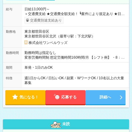
日給13,000円～
給与
＋交通費支給 ★交通費全額支給！ ┗案件により規定あり ★日払
いOK！（規定あり） ┗働いたその日に現金GET♪ お仕事後はコ
交通費別途支給あり
ンビニATMから 日払い分を引き落とせます！ 【試用期間】試
用期間なし
東京都世田谷区
勤務地
東京都世田谷区北沢（最寄り駅：下北沢駅）
株式会社ワンベルウッズ
勤務時間は指定なし
勤務時間
変形労働時間制 想定労働時間160時間/月 【シフト例】 ・8：00
～21：00
単発・1日のみOK
期間
週1日からOK / 日払いOK / 副業・WワークOK / 10名以上の大量
特徴
募集
気になる！
応募する
詳細へ
未読