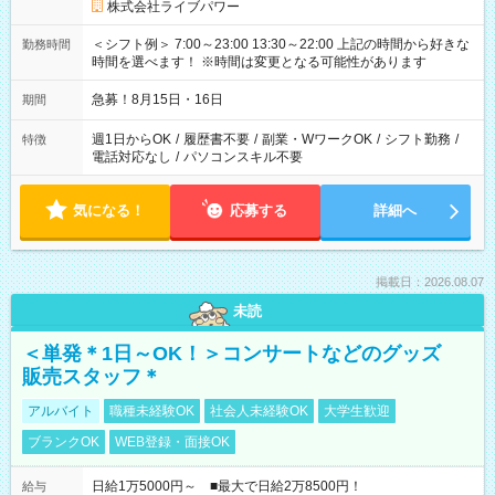
株式会社ライブパワー
＜シフト例＞ 7:00～23:00 13:30～22:00 上記の時間から好きな
勤務時間
時間を選べます！ ※時間は変更となる可能性があります
急募！8月15日・16日
期間
週1日からOK
/
履歴書不要
/
副業・WワークOK
/
シフト勤務
/
特徴
電話対応なし
/
パソコンスキル不要
気になる！
応募する
詳細へ
掲載日：2026.08.07
未読
＜単発＊1日～OK！＞コンサートなどのグッズ
販売スタッフ＊
アルバイト
職種未経験OK
社会人未経験OK
大学生歓迎
ブランクOK
WEB登録・面接OK
日給1万5000円～ ■最大で日給2万8500円！
給与