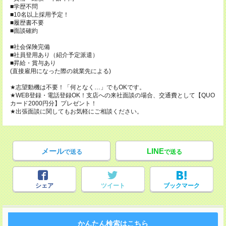
■学歴不問
■10名以上採用予定！
■履歴書不要
■面談確約
■社会保険完備
■社員登用あり（紹介予定派遣）
■昇給・賞与あり
(直接雇用になった際の就業先による)
★志望動機は不要！「何となく…」でもOKです。
★WEB登録・電話登録OK！支店への来社面談の場合、交通費として【QUO
カード2000円分】プレゼント！
★出張面談に関してもお気軽にご相談ください。
メール
LINE
で送る
で送る
シェア
ツイート
ブックマーク
かんたん検索はこちら