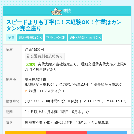
未読
スピードよりも丁寧に！未経験OK！作業はカン
タン×完全座り
派遣
職種未経験OK
ブランクOK
WEB登録・面接OK
時給1500円
給与
交通費別途支給あり
実費支給／当社規定あり。通勤交通費実費支払／上限4
交通費
万円／月※規定あり
埼玉県加須市
勤務地
加須駅から車10分
/
久喜駅から車20分
/
鴻巣駅から車20分
物流・ロジスティクス
(1)09:00-17:00(休憩60分) ※休憩（12:00-12:50、15:00-15:10）
勤務時間
1ヶ月以上3ヶ月未満／即日～9月末まで
期間
履歴書不要
/
40～50代活躍中
/
10名以上の大量募集
特徴