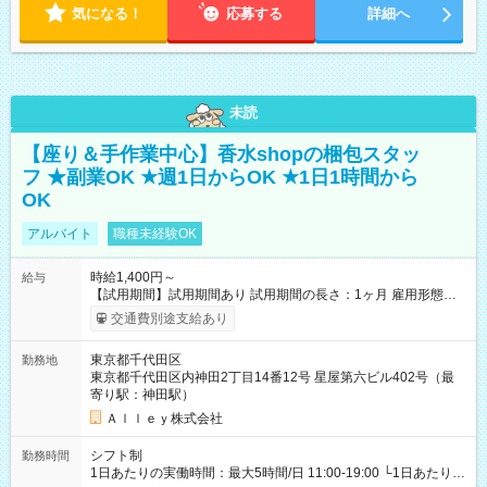
気になる！
応募する
詳細へ
未読
【座り＆手作業中心】香水shopの梱包スタッ
フ ★副業OK ★週1日からOK ★1日1時間から
OK
アルバイト
職種未経験OK
時給1,400円～
給与
【試用期間】試用期間あり 試用期間の長さ：1ヶ月 雇用形態、
給与は本採用時と同じです。
交通費別途支給あり
東京都千代田区
勤務地
東京都千代田区内神田2丁目14番12号 星屋第六ビル402号（最
寄り駅：神田駅）
Ａｌｌｅｙ株式会社
シフト制
勤務時間
1日あたりの実働時間：最大5時間/日 11:00-19:00 └1日あたりの