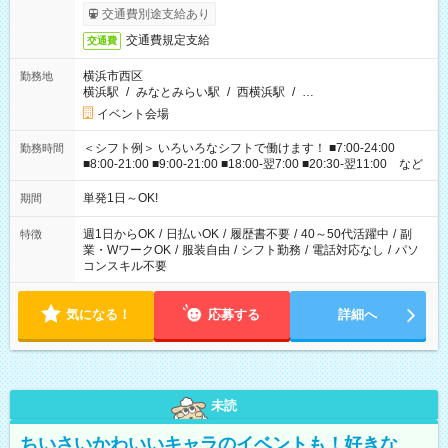
交通費別途支給あり
交通費規定支給
交通費
横浜市西区
勤務地
横浜駅
/
みなとみらい駅
/
西横浜駅
/
…
イベント会場
＜シフト例＞ いろいろなシフトで働けます！ ■7:00-24:00
勤務時間
■8:00-21:00 ■9:00-21:00 ■18:00-翌7:00 ■20:30-翌11:00 など
単発1日～OK!
期間
週1日からOK
/
日払いOK
/
履歴書不要
/
40～50代活躍中
/
副
特徴
業・WワークOK
/
服装自由
/
シフト勤務
/
電話対応なし
/
パソ
コンスキル不要
気になる！
応募する
詳細へ
未読
ちいさいかわいいキャラのイベントも！好きな