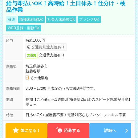
給与即払いOK！高時給！土日休み！仕分け・検
品作業
派遣
職種未経験OK
社会人未経験OK
ブランクOK
WEB登録・面接OK
時給1600円
給与
交通費別途支給あり
交通費支給有り
交通費
埼玉県越谷市
勤務地
新越谷駅
その他製造
8:00～17:00 ※表記のうち実働8時間です。
勤務時間
長期【ご応募から1週間以内(最短2日目)のスピード就業が可能】
期間
即日～
日払いOK
/
履歴書不要
/
電話対応なし
/
パソコンスキル不要
特徴
気になる！
応募する
詳細へ