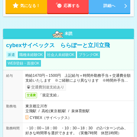
気になる！
応募する
詳細へ
未読
cybexサイベックス ららぽーと立川立飛
派遣
職種未経験OK
社会人未経験OK
ブランクOK
WEB登録・面接OK
時給1470円～1500円 上記給与＋時間外勤務手当＋交通費全額
給与
支給いたします ※ご経験により異なります ※時間外手当はお
時給の1.25倍です！
交通費別途支給あり
「規定支給」
交通費
東京都立川市
勤務地
立飛駅
/
高松(東京都)駅
/
泉体育館駅
CYBEX（サイベックス）
・10：00～18：00 ・10：30～18：30 の2パターンのみ、
勤務時間
好きな時間帯を選択できます。（実働7時間 休憩1時間）