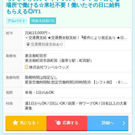
場所で働ける☆来社不要！働いたその日に給料
もらえる◎/T1
アルバイト
職種未経験OK
日給13,000円～
給与
＋交通費支給 ★交通費全額支給！ ┗案件により規定あり ★日払
いOK！（規定あり） ┗働いたその日に現金GET♪ お仕事後はコ
交通費別途支給あり
ンビニATMから 日払い分を引き落とせます！ 【試用期間】試
用期間なし
東京都町田市
勤務地
東京都町田市原町田（最寄り駅：町田駅）
株式会社ワンベルウッズ
勤務時間は指定なし
勤務時間
変形労働時間制 想定労働時間160時間/月 【シフト例】 ・8：00
～21：00
単発・1日のみOK
期間
週1日からOK / 日払いOK / 副業・WワークOK / 10名以上の大量
特徴
募集
気になる！
応募する
詳細へ