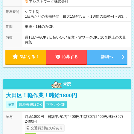
アシストワーク株式会社
シフト制
勤務時間
1日あたりの実働時間：最大15時間/日 ＜1週間の勤務例＞週3回
勤務 勤務：月・水・金 休み：火・木・土・日 好きな時にお仕事
可能です！ ※1日あたりの最大実働時間は日勤、夜勤共に勤務し
単発・1日のみOK
期間
た時間になります。
週1日からOK / 日払いOK / 副業・WワークOK / 10名以上の大量
特徴
募集
気になる！
応募する
詳細へ
未読
大田区！軽作業！時給1800円
派遣
職種未経験OK
ブランクOK
時給1800円 日額平均1万4400円/月額30万2400円/残込39万
給与
2400円
交通費別途支給あり