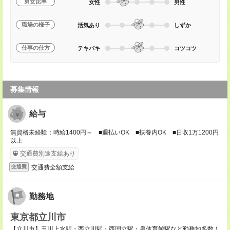
男女比率
女性
男性
職場の様子
活気あり
しずか
仕事の仕方
テキパキ
コツコツ
募集情報
給与
無資格未経験：時給1400円～ ■週払いOK ■扶養内OK ■日収1万1200円
以上
交通費別途支給あり
交通費全額支給
交通費
勤務地
東京都立川市
【立川市】玉川上水駅・西立川駅・西国立駅・泉体育館駅など勤務地多数！