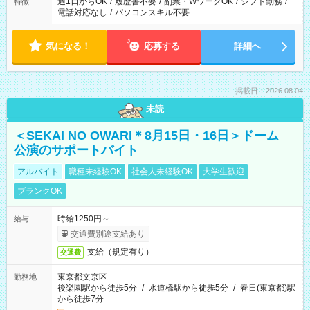
週1日からOK
/
履歴書不要
/
副業・WワークOK
/
シフト勤務
/
特徴
電話対応なし
/
パソコンスキル不要
気になる！
応募する
詳細へ
掲載日：2026.08.04
未読
＜SEKAI NO OWARI＊8月15日・16日＞ドーム
公演のサポートバイト
アルバイト
職種未経験OK
社会人未経験OK
大学生歓迎
ブランクOK
時給1250円～
給与
交通費別途支給あり
支給（規定有り）
交通費
東京都文京区
勤務地
後楽園駅から徒歩5分
/
水道橋駅から徒歩5分
/
春日(東京都)駅
から徒歩7分