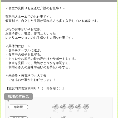
＜個室の見回りも立派な介護のお仕事！＞
有料老人ホームでのお仕事です。
個室制で、自立した生活が送れる方も多く入居している施設です。
歩行のお手伝いやお散歩、
お菓子作り、書道、俳句…といった
レクリエーションのお手伝いも大切な仕事です。
＜具体的には…＞
・食事をテーブルに運ぶ。
・食事中の様子を見守る。
・トイレやお風呂の時の声かけやサポートをする。
・個室を見回って、元気かどうかを確認する。
・利用者さんの趣味や遊びのお手伝いをする。
＊未経験・無資格でも大丈夫！
できるお仕事からお任せします！
【施設内の食堂利用可！（一部を除く）】
職場の雰囲気
年齢層
20代
30
40
50
60