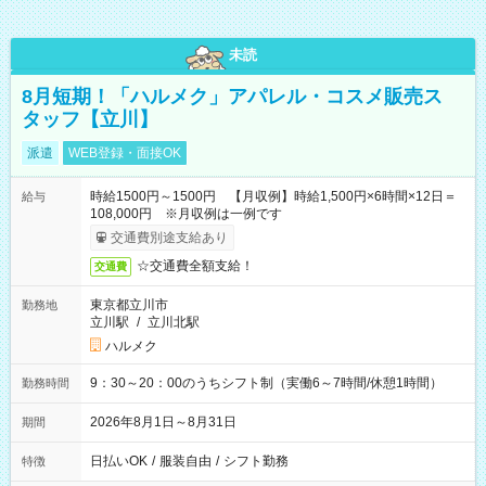
未読
8月短期！「ハルメク」アパレル・コスメ販売ス
タッフ【立川】
派遣
WEB登録・面接OK
時給1500円～1500円 【月収例】時給1,500円×6時間×12日＝
給与
108,000円 ※月収例は一例です
交通費別途支給あり
☆交通費全額支給！
交通費
東京都立川市
勤務地
立川駅
/
立川北駅
ハルメク
9：30～20：00のうちシフト制（実働6～7時間/休憩1時間）
勤務時間
2026年8月1日～8月31日
期間
日払いOK
/
服装自由
/
シフト勤務
特徴