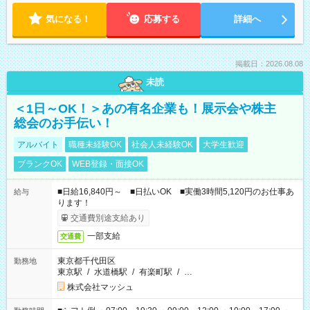
気になる！
応募する
詳細へ
掲載日：2026.08.08
未読
＜1日～OK！＞あの有名企業も！展示会や株主
総会のお手伝い！
アルバイト
職種未経験OK
社会人未経験OK
大学生歓迎
ブランクOK
WEB登録・面接OK
■日給16,840円～ ■日払いOK ■実働3時間5,120円のお仕事あ
給与
ります！
交通費別途支給あり
一部支給
交通費
東京都千代田区
勤務地
東京駅
/
水道橋駅
/
有楽町駅
/
…
株式会社マッシュ