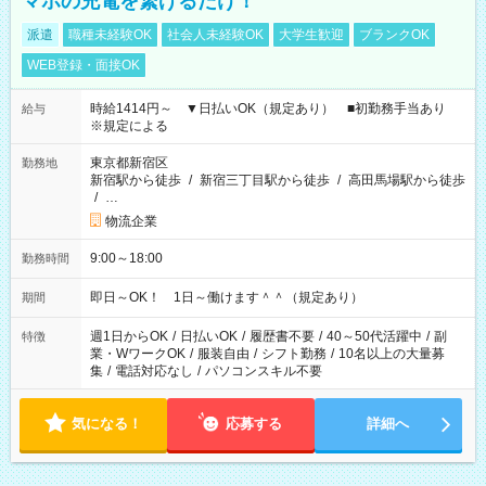
マホの充電を繋げるだけ！
派遣
職種未経験OK
社会人未経験OK
大学生歓迎
ブランクOK
WEB登録・面接OK
時給1414円～ ▼日払いOK（規定あり） ■初勤務手当あり
給与
※規定による
東京都新宿区
勤務地
新宿駅から徒歩
/
新宿三丁目駅から徒歩
/
高田馬場駅から徒歩
/
…
物流企業
9:00～18:00
勤務時間
即日～OK！ 1日～働けます＾＾（規定あり）
期間
週1日からOK
/
日払いOK
/
履歴書不要
/
40～50代活躍中
/
副
特徴
業・WワークOK
/
服装自由
/
シフト勤務
/
10名以上の大量募
集
/
電話対応なし
/
パソコンスキル不要
気になる！
応募する
詳細へ