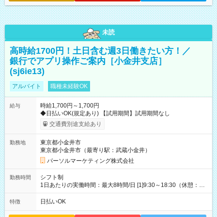
未読
高時給1700円！土日含む週3日働きたい方！／
銀行でアプリ操作ご案内［小金井支店］
(sj6ie13)
アルバイト
職種未経験OK
時給1,700円～1,700円
給与
◆日払いOK(規定あり) 【試用期間】試用期間なし
交通費別途支給あり
東京都小金井市
勤務地
東京都小金井市（最寄り駅：武蔵小金井）
パーソルマーケティング株式会社
シフト制
勤務時間
1日あたりの実働時間：最大8時間/日 [1]9:30～18:30（休憩：1
時間） [2]15:30～19:30（休憩：なし） ・平日のみ週3日 【土日
祝】9:30～18:30(実働8時間)【平日】15:30～19:30(実働4時間)
日払いOK
特徴