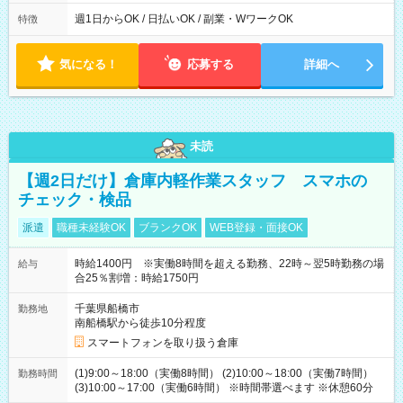
実働時間：1-5時間 └上記の時間帯内であれば、いつでも勤務可
能！ └平日・土曜日の中で、お好きな曜日でご勤務いただけま
週1日からOK / 日払いOK / 副業・WワークOK
特徴
す！ 【シフト例】 ・11:00～14:00 ・16:30～19:00 ・13:00～
18:00 などのように、自由な働き方が可能なお仕事です！
気になる！
応募する
詳細へ
未読
【週2日だけ】倉庫内軽作業スタッフ スマホの
チェック・検品
派遣
職種未経験OK
ブランクOK
WEB登録・面接OK
時給1400円 ※実働8時間を超える勤務、22時～翌5時勤務の場
給与
合25％割増：時給1750円
千葉県船橋市
勤務地
南船橋駅から徒歩10分程度
スマートフォンを取り扱う倉庫
(1)9:00～18:00（実働8時間） (2)10:00～18:00（実働7時間）
勤務時間
(3)10:00～17:00（実働6時間） ※時間帯選べます ※休憩60分