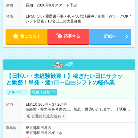
長期 2026年9月スタート予定
期間
日払いOK
/
履歴書不要
/
40～50代活躍中
/
副業・WワークOK
/
特徴
シフト勤務
/
10名以上の大量募集
気になる！
応募する
詳細へ
未読
【日払い・未経験歓迎！】稼ぎたい日にサクッ
と勤務！単発・週1日～自由シフトの軽作業
アルバイト
職種未経験OK
日給10,305円～37,204円
給与
※経験・能力等を考慮の上、加給・優遇いたします。 【試用期
間】試用期間なし
交通費別途支給あり
東京都世田谷区
勤務地
東京都世田谷区桜上水