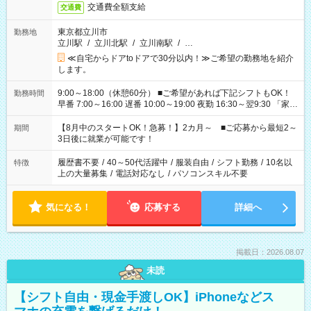
交通費全額支給
交通費
東京都立川市
勤務地
立川駅
/
立川北駅
/
立川南駅
/
…
≪自宅からドアtoドアで30分以内！≫ご希望の勤務地を紹介
します。
9:00～18:00（休憩60分） ■ご希望があれば下記シフトもOK！
勤務時間
早番 7:00～16:00 遅番 10:00～19:00 夜勤 16:30～翌9:30 「家族
と休みを合わせたい」 「余裕を持って夕飯の準備がしたい」
「できれば残業はしたくない」 など、ご希望を教えてください
【8月中のスタートOK！急募！】2カ月～ ■ご応募から最短2～
期間
ね。 ※Wワーク希望の方へ 今ご覧のお仕事で希望する勤務時間
3日後に就業が可能です！
と、もう1つのお仕事の勤務時間。 合計で週40時間を超える場
合は応募できません。
履歴書不要
/
40～50代活躍中
/
服装自由
/
シフト勤務
/
10名以
特徴
上の大量募集
/
電話対応なし
/
パソコンスキル不要
気になる！
応募する
詳細へ
掲載日：2026.08.07
未読
【シフト自由・現金手渡しOK】iPhoneなどス