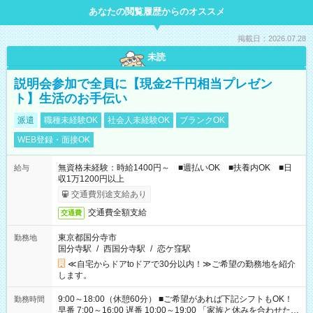
あなたの閲覧履歴からのオススメ
掲載日：2026.07.28
未読
説明会参加で全員に【現金2千円相当プレゼン
ト】生活のお手伝い
派遣
職種未経験OK
社会人未経験OK
ブランクOK
WEB登録・面接OK
無資格未経験：時給1400円～ ■週払いOK ■扶養内OK ■日
給与
収1万1200円以上
交通費別途支給あり
交通費全額支給
交通費
東京都国分寺市
勤務地
国分寺駅
/
西国分寺駅
/
恋ケ窪駅
≪自宅からドアtoドアで30分以内！≫ご希望の勤務地を紹介
します。
9:00～18:00（休憩60分） ■ご希望があれば下記シフトもOK！
勤務時間
早番 7:00～16:00 遅番 10:00～19:00 「家族と休みを合わせた