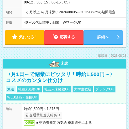
00-12：50、15：00-15：05）
1ヶ月以上3ヶ月未満／2026/08/05～2026/08/25の期間限定
期間
40～50代活躍中
/
副業・WワークOK
特徴
気になる！
応募する
詳細へ
掲載日：2026.08.03
未読
〈月1日～で副業にピッタリ＊時給1,500円～〉
コスメのカンタン仕分け
派遣
職種未経験OK
社会人未経験OK
大学生歓迎
ブランクOK
WEB登録・面接OK
時給1,500円～1,875円
給与
交通費別途支給あり
■ 交通費規定内支給 ※派遣先による
交通費