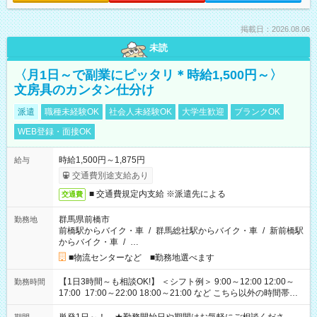
掲載日：2026.08.06
未読
〈月1日～で副業にピッタリ＊時給1,500円～〉
文房具のカンタン仕分け
派遣
職種未経験OK
社会人未経験OK
大学生歓迎
ブランクOK
WEB登録・面接OK
時給1,500円～1,875円
給与
交通費別途支給あり
■ 交通費規定内支給 ※派遣先による
交通費
群馬県前橋市
勤務地
前橋駅からバイク・車
/
群馬総社駅からバイク・車
/
新前橋駅
からバイク・車
/
…
■物流センターなど ■勤務地選べます
【1日3時間～も相談OK!】 ＜シフト例＞ 9:00～12:00 12:00～
勤務時間
17:00 17:00～22:00 18:00～21:00 など こちら以外の時間帯も
お気軽にご相談ください！