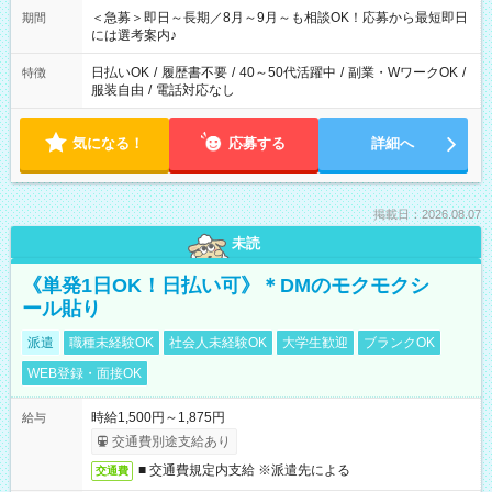
スタッフ スイーツ販売/ホテルフロント/化粧品販売/など 様々な
＜急募＞即日～長期／8月～9月～も相談OK！応募から最短即日
期間
業界から入社して活躍されています♪
には選考案内♪
日払いOK
/
履歴書不要
/
40～50代活躍中
/
副業・WワークOK
/
特徴
服装自由
/
電話対応なし
気になる！
応募する
詳細へ
掲載日：2026.08.07
未読
《単発1日OK！日払い可》＊DMのモクモクシ
ール貼り
派遣
職種未経験OK
社会人未経験OK
大学生歓迎
ブランクOK
WEB登録・面接OK
時給1,500円～1,875円
給与
交通費別途支給あり
■ 交通費規定内支給 ※派遣先による
交通費