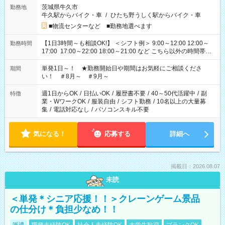
茨城県牛久市
勤務地
牛久駅からバイク・車
/
ひたち野うしく駅からバイク・車
■物流センターなど ■勤務地選べます
【1日3時間～も相談OK!】 ＜シフト例＞ 9:00～12:00 12:00～
勤務時間
17:00 17:00～22:00 18:00～21:00 など こちら以外の時間帯も
お気軽にご相談ください！
単発1日～！ ★勤務開始日や期間はお気軽にご相談くださ
期間
い！ ＃8月～ ＃9月～
週1日からOK
/
日払いOK
/
履歴書不要
/
40～50代活躍中
/
副
特徴
業・WワークOK
/
服装自由
/
シフト勤務
/
10名以上の大量募
集
/
電話対応なし
/
パソコンスキル不要
気になる！
応募する
詳細へ
掲載日：2026.08.07
未読
＜単発＊シニア応援！！＞クレーンゲーム景品
の仕分け＊負担少なめ！！