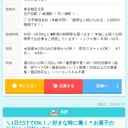
東京都足立区
勤務地
北千住駅
/
綾瀬駅
/
竹ノ塚駅
/
…
大手物流会社（年齢不問／「無理なく続けられる」と好評の
職場です！）
9:00～18:00など ■希望の時間帯を選べます！ ▼他にも様々な時
勤務時間
間帯でお仕事をご用意しています！ ＜シフト例＞ 8:30～12:00
17:00～22:00 13:00～22:00 22:00～翌6:00 など
≪急募≫1日のみの単発からOK！ 即日スタートもOK！ ＃7
期間
月～ ＃8月～
週1日からOK
/
日払いOK
/
履歴書不要
/
40～50代活躍中
/
副
特徴
業・WワークOK
/
服装自由
/
シフト勤務
/
10名以上の大量募
集
/
電話対応なし
/
パソコンスキル不要
気になる！
応募する
詳細へ
掲載日：2026.07.27
未読
＼1日だけでOK！／好きな時に働く＊お菓子の