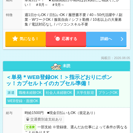
単発1日～！ ★勤務開始日や期間はお気軽にご相談くださ
期間
い！ ＃8月～ ＃9月～
週1日からOK
/
日払いOK
/
履歴書不要
/
40～50代活躍中
/
副
特徴
業・WワークOK
/
服装自由
/
シフト勤務
/
10名以上の大量募
集
/
電話対応なし
/
パソコンスキル不要
気になる！
応募する
詳細へ
掲載日：2026.08.05
未読
＜単発＊WEB登録OK！＞指示どおりにポン
ッ！カプセルトイのカプセル準備！
派遣
職種未経験OK
社会人未経験OK
大学生歓迎
ブランクOK
WEB登録・面接OK
時給1500円 ■現金日払いもOK（規定あり）
給与
交通費別途支給あり
一部支給 ※登録後、選んだお仕事によって条件が異なる
交通費
ことがあります