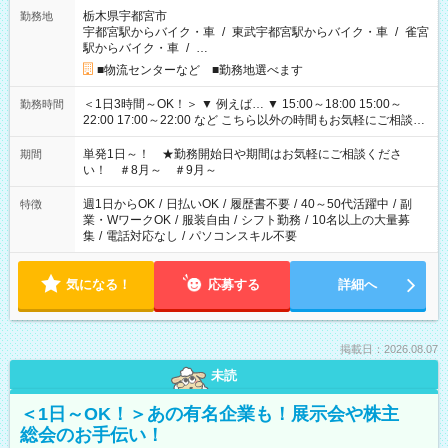
栃木県宇都宮市
勤務地
宇都宮駅からバイク・車
/
東武宇都宮駅からバイク・車
/
雀宮
駅からバイク・車
/
…
■物流センターなど ■勤務地選べます
＜1日3時間～OK！＞ ▼ 例えば… ▼ 15:00～18:00 15:00～
勤務時間
22:00 17:00～22:00 など こちら以外の時間もお気軽にご相談く
ださい！
単発1日～！ ★勤務開始日や期間はお気軽にご相談くださ
期間
い！ ＃8月～ ＃9月～
週1日からOK
/
日払いOK
/
履歴書不要
/
40～50代活躍中
/
副
特徴
業・WワークOK
/
服装自由
/
シフト勤務
/
10名以上の大量募
集
/
電話対応なし
/
パソコンスキル不要
気になる！
応募する
詳細へ
掲載日：2026.08.07
未読
＜1日～OK！＞あの有名企業も！展示会や株主
総会のお手伝い！