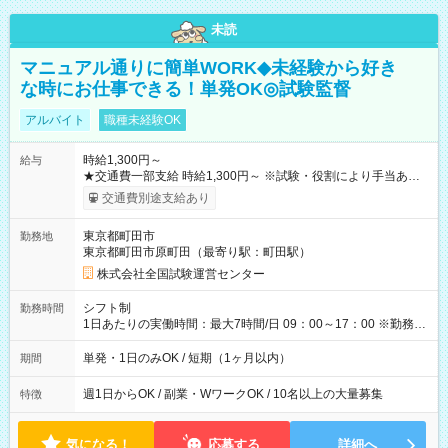
未読
マニュアル通りに簡単WORK◆未経験から好き
な時にお仕事できる！単発OK◎試験監督
アルバイト
職種未経験OK
時給1,300円～
給与
★交通費一部支給 時給1,300円～ ※試験・役割により手当あり
※勤務回数により昇給あり 【即給（前払い）オプションあ
交通費別途支給あり
り！】 希望される場合、勤務から1週間ほどで給与の一部を受け
取れます。 ※手数料418円がかかります。 【過去試験日の収入
東京都町田市
勤務地
例】 ・河合塾模擬試験 8:30～17:30（休憩1時間） 時給1,300円
東京都町田市原町田（最寄り駅：町田駅）
×8時間＝日収10,400円＋交通費 ※当日の役割により時給＋100
円の場合あり ・国家試験 7:00～13:30（休憩なし） 時給1,300
株式会社全国試験運営センター
円（役割手当＋100円）×6時間＝日収8,400円＋交通費 【試用期
間】試用期間なし
シフト制
勤務時間
1日あたりの実働時間：最大7時間/日 09：00～17：00 ※勤務時
間は 試験により異なります。
単発・1日のみOK / 短期（1ヶ月以内）
期間
週1日からOK / 副業・WワークOK / 10名以上の大量募集
特徴
気になる！
応募する
詳細へ