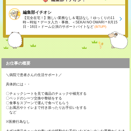
編集部イチオシ
【完全在宅！】難しい業務なし＆電話なし！ゆっくりの11
時～時短＊データ入力・事務、＜SEKAI NO OWARI＊8月15
日・16日＞ドーム公演のサポートバイトなど
(8/7UP!)
お仕事の概要
＼病院で患者さんの生活サポート／
具体的には・・
〇チェックシートを見て備品のチェックや補充する
〇ベッドのシーツ交換や整頓をする
〇食事をスプーンで運んで食べてもらう
〇お風呂やトイレまで付き添ったりお手伝いをする
など
※医療行為なし