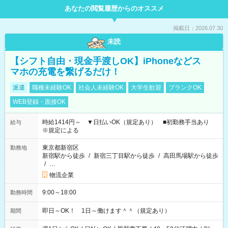
あなたの閲覧履歴からのオススメ
掲載日：2026.07.30
未読
【シフト自由・現金手渡しOK】iPhoneなどス
マホの充電を繋げるだけ！
派遣
職種未経験OK
社会人未経験OK
大学生歓迎
ブランクOK
WEB登録・面接OK
時給1414円～ ▼日払いOK（規定あり） ■初勤務手当あり
給与
※規定による
東京都新宿区
勤務地
新宿駅から徒歩
/
新宿三丁目駅から徒歩
/
高田馬場駅から徒歩
/
…
物流企業
9:00～18:00
勤務時間
即日～OK！ 1日～働けます＾＾（規定あり）
期間