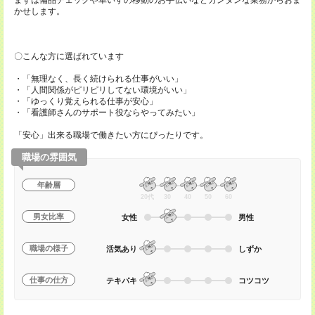
まずは備品チェックや車いすの移動のお手伝いなどカンタンな業務からおま
かせします。
〇こんな方に選ばれています
・「無理なく、長く続けられる仕事がいい」
・「人間関係がピリピリしてない環境がいい」
・「ゆっくり覚えられる仕事が安心」
・「看護師さんのサポート役ならやってみたい」
「安心」出来る職場で働きたい方にぴったりです。
職場の雰囲気
年齢層
20代
30
40
50
60
男女比率
女性
男性
職場の様子
活気あり
しずか
仕事の仕方
テキパキ
コツコツ