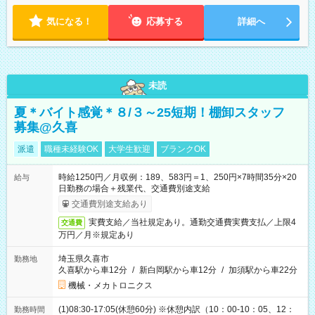
気になる！
応募する
詳細へ
未読
夏＊バイト感覚＊８/３～25短期！棚卸スタッフ
募集@久喜
派遣
職種未経験OK
大学生歓迎
ブランクOK
時給1250円／月収例：189、583円＝1、250円×7時間35分×20
給与
日勤務の場合＋残業代、交通費別途支給
交通費別途支給あり
実費支給／当社規定あり。通勤交通費実費支払／上限4
交通費
万円／月※規定あり
埼玉県久喜市
勤務地
久喜駅から車12分
/
新白岡駅から車12分
/
加須駅から車22分
機械・メカトロニクス
(1)08:30-17:05(休憩60分) ※休憩内訳（10：00-10：05、12：
勤務時間