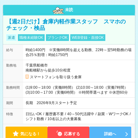
未読
【週2日だけ】倉庫内軽作業スタッフ スマホの
チェック・検品
派遣
職種未経験OK
ブランクOK
WEB登録・面接OK
時給1400円 ※実働8時間を超える勤務、22時～翌5時勤務の場
給与
合25％割増：時給1750円
千葉県船橋市
勤務地
南船橋駅から徒歩10分程度
スマートフォンを取り扱う倉庫
(1)9:00～18:00（実働8時間） (2)10:00～18:00（実働7時間）
勤務時間
(3)10:00～17:00（実働6時間） ※時間帯選べます ※休憩60分
長期 2026年9月スタート予定
期間
日払いOK
/
履歴書不要
/
40～50代活躍中
/
副業・WワークOK
/
特徴
シフト勤務
/
10名以上の大量募集
気になる！
応募する
詳細へ