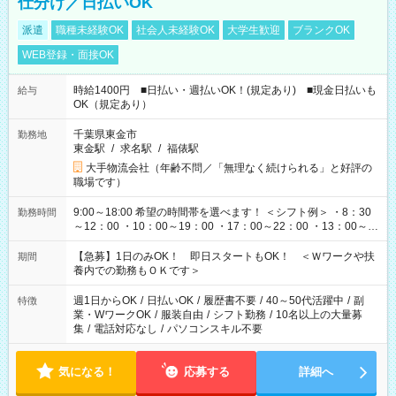
仕分け／日払いOK
派遣
職種未経験OK
社会人未経験OK
大学生歓迎
ブランクOK
WEB登録・面接OK
時給1400円 ■日払い・週払いOK！(規定あり) ■現金日払いも
給与
OK（規定あり）
千葉県東金市
勤務地
東金駅
/
求名駅
/
福俵駅
大手物流会社（年齢不問／「無理なく続けられる」と好評の
職場です）
9:00～18:00 希望の時間帯を選べます！ ＜シフト例＞ ・8：30
勤務時間
～12：00 ・10：00～19：00 ・17：00～22：00 ・13：00～
22：00 ・22：00～翌6：00 など
【急募】1日のみOK！ 即日スタートもOK！ ＜Ｗワークや扶
期間
養内での勤務もＯＫです＞
週1日からOK
/
日払いOK
/
履歴書不要
/
40～50代活躍中
/
副
特徴
業・WワークOK
/
服装自由
/
シフト勤務
/
10名以上の大量募
集
/
電話対応なし
/
パソコンスキル不要
気になる！
応募する
詳細へ