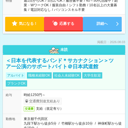
週1日からOK
/
日払いOK
/
履歴書不要
/
40～50代活躍中
/
副
特徴
業・WワークOK
/
服装自由
/
シフト勤務
/
10名以上の大量募
集
/
電話対応なし
/
パソコンスキル不要
気になる！
応募する
詳細へ
掲載日：2026.08.03
未読
＜日本を代表するバンド＊サカナクション＞ツ
アー公演のサポートバイト＠日本武道館
アルバイト
職種未経験OK
社会人未経験OK
大学生歓迎
ブランクOK
時給1250円～
給与
交通費別途支給あり
支給（規定有り）
交通費
東京都千代田区
勤務地
九段下駅から徒歩5分
/
竹橋駅から徒歩10分
/
神保町駅から徒