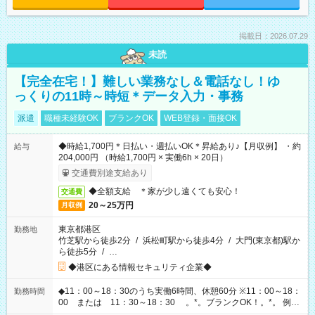
掲載日：2026.07.29
未読
【完全在宅！】難しい業務なし＆電話なし！ゆ
っくりの11時～時短＊データ入力・事務
派遣
職種未経験OK
ブランクOK
WEB登録・面接OK
◆時給1,700円＊日払い・週払いOK＊昇給あり♪【月収例】 ・約
給与
204,000円 （時給1,700円 × 実働6h × 20日）
交通費別途支給あり
◆全額支給 ＊家が少し遠くても安心！
交通費
20～25万円
月収例
東京都港区
勤務地
竹芝駅から徒歩2分
/
浜松町駅から徒歩4分
/
大門(東京都)駅か
ら徒歩5分
/
…
◆港区にある情報セキュリティ企業◆
◆11：00～18：30のうち実働6時間、休憩60分 ※11：00～18：
勤務時間
00 または 11：30～18：30 。*。ブランクOK！。*。 例え
ば前職が、 在宅/財団法人/事務/コールセンター/受付/販売/カフェ