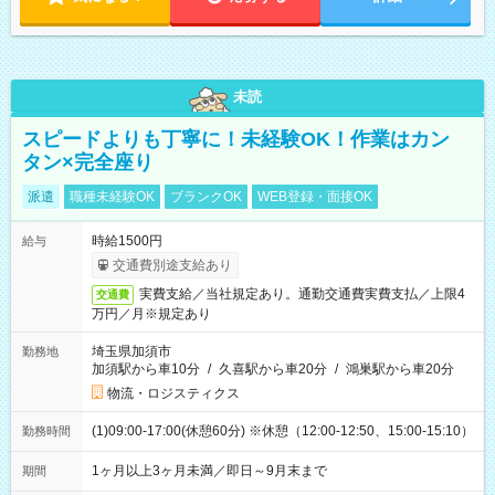
未読
スピードよりも丁寧に！未経験OK！作業はカン
タン×完全座り
派遣
職種未経験OK
ブランクOK
WEB登録・面接OK
時給1500円
給与
交通費別途支給あり
実費支給／当社規定あり。通勤交通費実費支払／上限4
交通費
万円／月※規定あり
埼玉県加須市
勤務地
加須駅から車10分
/
久喜駅から車20分
/
鴻巣駅から車20分
物流・ロジスティクス
(1)09:00-17:00(休憩60分) ※休憩（12:00-12:50、15:00-15:10）
勤務時間
1ヶ月以上3ヶ月未満／即日～9月末まで
期間