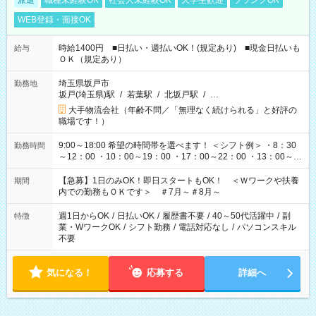
派遣
職種未経験OK
社会人未経験OK
大学生歓迎
ブランクOK
WEB登録・面接OK
時給1400円 ■日払い・週払いOK！(規定あり) ■現金日払いも
給与
ＯＫ（規定あり）
埼玉県坂戸市
勤務地
坂戸(埼玉県)駅
/
若葉駅
/
北坂戸駅
/
…
大手物流会社（年齢不問／「無理なく続けられる」と好評の
職場です！）
9:00～18:00 希望の時間帯を選べます！ ＜シフト例＞ ・8：30
勤務時間
～12：00 ・10：00～19：00 ・17：00～22：00 ・13：00～
22：00 ・22：00～翌6：00 など
【急募】1日のみOK！即日スタートもOK！ ＜Ｗワークや扶養
期間
内での勤務もＯＫです＞ ＃7月～＃8月～
週1日からOK
/
日払いOK
/
履歴書不要
/
40～50代活躍中
/
副
特徴
業・WワークOK
/
シフト勤務
/
電話対応なし
/
パソコンスキル
不要
気になる！
応募する
詳細へ