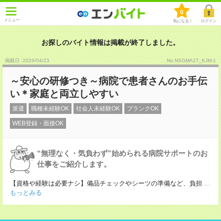
0
メニュー
気になる！
ログイン
お探しのバイト情報は掲載が終了しました。
掲載日 :2026
/
04
/
23
No.NSGMA27_KJM-1
～安心の研修つき～病院で患者さんのお手伝
い＊家庭と両立しやすい
派遣
職種未経験OK
社会人未経験OK
ブランクOK
WEB登録・面接OK
“無理なく・気負わず”始められる病院サポートのお
仕事をご紹介します。
【資格や経験は必要ナシ】備品チェックやシーツの準備など、負担
...
もっとみる