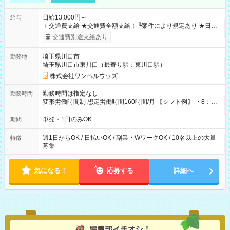
日給13,000円～
給与
＋交通費支給 ★交通費全額支給！ ┗案件により規定あり ★日払
いOK！（規定あり） ┗働いたその日に現金GET♪ お仕事後はコ
交通費別途支給あり
ンビニATMから 日払い分を引き落とせます！ 【試用期間】試
用期間なし
埼玉県川口市
勤務地
埼玉県川口市東川口（最寄り駅：東川口駅）
株式会社ワンベルウッズ
勤務時間は指定なし
勤務時間
変形労働時間制 想定労働時間160時間/月 【シフト例】 ・8：00
～21：00
単発・1日のみOK
期間
週1日からOK / 日払いOK / 副業・WワークOK / 10名以上の大量
特徴
募集
気になる！
応募する
詳細へ