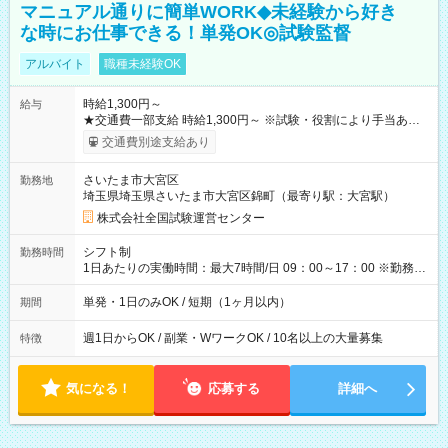
マニュアル通りに簡単WORK◆未経験から好き
な時にお仕事できる！単発OK◎試験監督
アルバイト
職種未経験OK
時給1,300円～
給与
★交通費一部支給 時給1,300円～ ※試験・役割により手当あり
※勤務回数により昇給あり 【即給（前払い）オプションあ
交通費別途支給あり
り！】 希望される場合、勤務から1週間ほどで給与の一部を受け
取れます。 ※手数料418円がかかります。 【過去試験日の収入
さいたま市大宮区
勤務地
例】 ・河合塾模擬試験 8:30～17:30（休憩1時間） 時給1,300円
埼玉県埼玉県さいたま市大宮区錦町（最寄り駅：大宮駅）
×8時間＝日収10,400円＋交通費 ※当日の役割により時給＋100
円の場合あり ・国家試験 7:00～13:30（休憩なし） 時給1,300
株式会社全国試験運営センター
円（役割手当＋100円）×6時間＝日収8,400円＋交通費 【試用期
間】試用期間なし
シフト制
勤務時間
1日あたりの実働時間：最大7時間/日 09：00～17：00 ※勤務時
間は 試験により異なります。
単発・1日のみOK / 短期（1ヶ月以内）
期間
週1日からOK / 副業・WワークOK / 10名以上の大量募集
特徴
気になる！
応募する
詳細へ