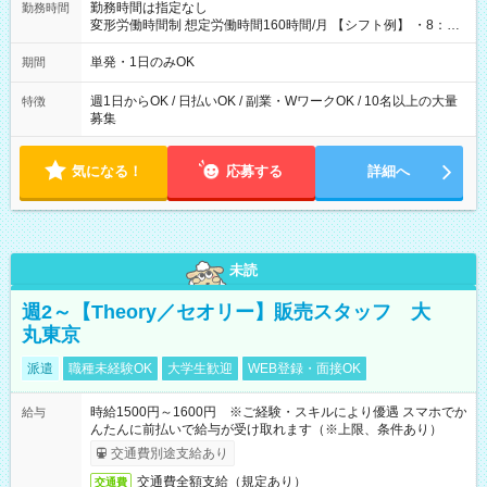
勤務時間は指定なし
勤務時間
変形労働時間制 想定労働時間160時間/月 【シフト例】 ・8：00
～21：00
単発・1日のみOK
期間
週1日からOK / 日払いOK / 副業・WワークOK / 10名以上の大量
特徴
募集
気になる！
応募する
詳細へ
未読
週2～【Theory／セオリー】販売スタッフ 大
丸東京
派遣
職種未経験OK
大学生歓迎
WEB登録・面接OK
時給1500円～1600円 ※ご経験・スキルにより優遇 スマホでか
給与
んたんに前払いで給与が受け取れます（※上限、条件あり）
交通費別途支給あり
交通費全額支給（規定あり）
交通費