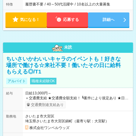
履歴書不要
/
40～50代活躍中
/
10名以上の大量募集
特徴
気になる！
応募する
詳細へ
未読
ちいさいかわいいキャラのイベントも！好きな
場所で働ける☆来社不要！働いたその日に給料
もらえる◎/T1
アルバイト
職種未経験OK
日給13,000円～
給与
＋交通費支給 ★交通費全額支給！ ┗案件により規定あり ★日払
いOK！（規定あり） ┗働いたその日に現金GET♪ お仕事後はコ
交通費別途支給あり
ンビニATMから 日払い分を引き落とせます！ 【試用期間】試
用期間なし
さいたま市大宮区
勤務地
埼玉県さいたま市大宮区錦町（最寄り駅：大宮駅）
株式会社ワンベルウッズ