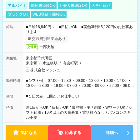
アルバイト
職種未経験OK
社会人未経験OK
大学生歓迎
ブランクOK
WEB登録・面接OK
■日給16,840円～ ■日払いOK ■実働3時間5,120円のお仕事あ
給与
ります！
交通費別途支給あり
一部支給
交通費
東京都千代田区
勤務地
東京駅
/
水道橋駅
/
有楽町駅
/
…
株式会社マッシュ
■シフト例 ・07:00～19:30 ・09:00～12:00 ・10:00～17:00 ・
勤務時間
18:00～23:00 ・19:00～07:00 ・20:00～09:00 ・22:00～06:00
etc ★最短で3時間で5,120円のお仕事から 15時間で2万円近く稼
げるお仕事も！ ご希望のお時間に合わせてご紹介！ ※シフトは
■１日のみ・1回だけお仕事OK！
期間
現場によって異なります。 ※勿論、休憩時間はあるのでご安心
ください！
週1日からOK
/
日払いOK
/
履歴書不要
/
副業・WワークOK
/
シ
特徴
フト勤務
/
10名以上の大量募集
/
電話対応なし
/
パソコンスキ
ル不要
気になる！
応募する
詳細へ