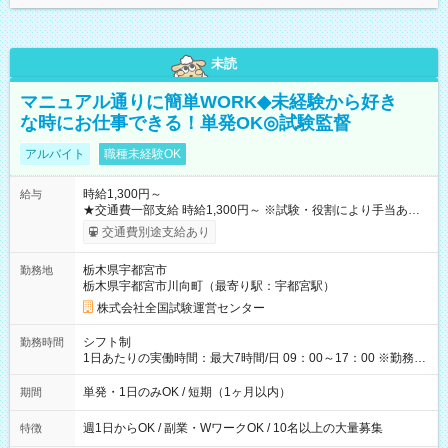
未読
マニュアル通りに簡単WORK◆未経験から好き
な時にお仕事できる！単発OK◎試験監督
アルバイト
職種未経験OK
時給1,300円～
給与
★交通費一部支給 時給1,300円～ ※試験・役割により手当あり
※勤務回数により昇給あり 【即給（前払い）オプションあ
交通費別途支給あり
り！】 希望される場合、勤務から1週間ほどで給与の一部を受け
取れます。 ※手数料418円がかかります。 【過去試験日の収入
栃木県宇都宮市
勤務地
例】 ・河合塾模擬試験 8:30～17:30（休憩1時間） 時給1,300円
栃木県宇都宮市川向町（最寄り駅：宇都宮駅）
×8時間＝日収10,400円＋交通費 ※当日の役割により時給＋100
円の場合あり ・国家試験 7:00～13:30（休憩なし） 時給1,300
株式会社全国試験運営センター
円（役割手当＋100円）×6時間＝日収8,400円＋交通費 【試用期
間】試用期間なし
シフト制
勤務時間
1日あたりの実働時間：最大7時間/日 09：00～17：00 ※勤務時
間は 試験により異なります。
単発・1日のみOK / 短期（1ヶ月以内）
期間
週1日からOK / 副業・WワークOK / 10名以上の大量募集
特徴