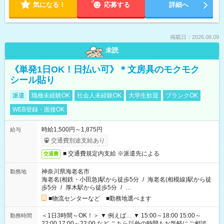
気になる！
応募する
詳細へ
掲載日：2026.08.09
未読
《単発1日OK！日払い可》＊文房具のモクモク
シール貼り
派遣
職種未経験OK
社会人未経験OK
大学生歓迎
ブランクOK
WEB登録・面接OK
時給1,500円～1,875円
給与
交通費別途支給あり
■ 交通費規定内支給 ※派遣先による
交通費
神奈川県海老名市
勤務地
海老名(相鉄・小田急)駅から徒歩5分
/
海老名(相模線)駅から徒
歩5分
/
厚木駅から徒歩5分
/
…
■物流センターなど ■勤務地選べます
＜1日3時間～OK！＞ ▼ 例えば… ▼ 15:00～18:00 15:00～
勤務時間
22:00 17:00～22:00 など こちら以外の時間もお気軽にご相談く