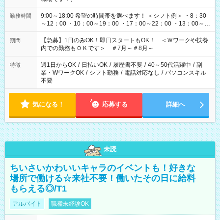
9:00～18:00 希望の時間帯を選べます！ ＜シフト例＞ ・8：30
勤務時間
～12：00 ・10：00～19：00 ・17：00～22：00 ・13：00～
22：00 ・22：00～翌6：00 など
【急募】1日のみOK！即日スタートもOK！ ＜Ｗワークや扶養
期間
内での勤務もＯＫです＞ ＃7月～＃8月～
週1日からOK
/
日払いOK
/
履歴書不要
/
40～50代活躍中
/
副
特徴
業・WワークOK
/
シフト勤務
/
電話対応なし
/
パソコンスキル
不要
気になる！
応募する
詳細へ
未読
ちいさいかわいいキャラのイベントも！好きな
場所で働ける☆来社不要！働いたその日に給料
もらえる◎/T1
アルバイト
職種未経験OK