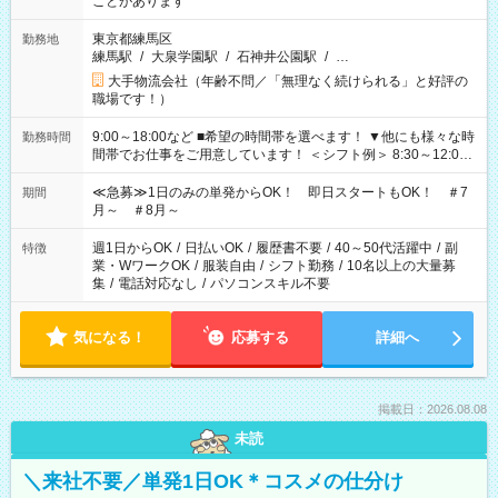
ことがあります
東京都練馬区
勤務地
練馬駅
/
大泉学園駅
/
石神井公園駅
/
…
大手物流会社（年齢不問／「無理なく続けられる」と好評の
職場です！）
9:00～18:00など ■希望の時間帯を選べます！ ▼他にも様々な時
勤務時間
間帯でお仕事をご用意しています！ ＜シフト例＞ 8:30～12:00
17:00～22:00 13:00～22:00 22:00～翌6:00 など
≪急募≫1日のみの単発からOK！ 即日スタートもOK！ ＃7
期間
月～ ＃8月～
週1日からOK
/
日払いOK
/
履歴書不要
/
40～50代活躍中
/
副
特徴
業・WワークOK
/
服装自由
/
シフト勤務
/
10名以上の大量募
集
/
電話対応なし
/
パソコンスキル不要
気になる！
応募する
詳細へ
掲載日：2026.08.08
未読
＼来社不要／単発1日OK＊コスメの仕分け