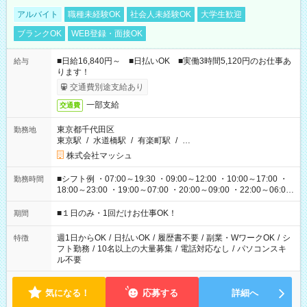
アルバイト
職種未経験OK
社会人未経験OK
大学生歓迎
ブランクOK
WEB登録・面接OK
■日給16,840円～ ■日払いOK ■実働3時間5,120円のお仕事あ
給与
ります！
交通費別途支給あり
一部支給
交通費
東京都千代田区
勤務地
東京駅
/
水道橋駅
/
有楽町駅
/
…
株式会社マッシュ
■シフト例 ・07:00～19:30 ・09:00～12:00 ・10:00～17:00 ・
勤務時間
18:00～23:00 ・19:00～07:00 ・20:00～09:00 ・22:00～06:00
etc ★最短で3時間で5,120円のお仕事から 15時間で2万円近く稼
げるお仕事も！ ご希望のお時間に合わせてご紹介！ ※シフトは
■１日のみ・1回だけお仕事OK！
期間
現場によって異なります。 ※勿論、休憩時間はあるのでご安心
ください！
週1日からOK
/
日払いOK
/
履歴書不要
/
副業・WワークOK
/
シ
特徴
フト勤務
/
10名以上の大量募集
/
電話対応なし
/
パソコンスキ
ル不要
気になる！
応募する
詳細へ