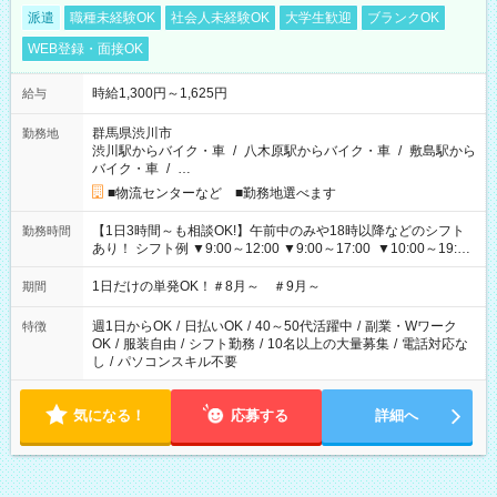
派遣
職種未経験OK
社会人未経験OK
大学生歓迎
ブランクOK
WEB登録・面接OK
時給1,300円～1,625円
給与
群馬県渋川市
勤務地
渋川駅からバイク・車
/
八木原駅からバイク・車
/
敷島駅から
バイク・車
/
…
■物流センターなど ■勤務地選べます
【1日3時間～も相談OK!】午前中のみや18時以降などのシフト
勤務時間
あり！ シフト例 ▼9:00～12:00 ▼9:00～17:00 ▼10:00～19:00
▼18:00～21:00
1日だけの単発OK！＃8月～ ＃9月～
期間
週1日からOK
/
日払いOK
/
40～50代活躍中
/
副業・Wワーク
特徴
OK
/
服装自由
/
シフト勤務
/
10名以上の大量募集
/
電話対応な
し
/
パソコンスキル不要
気になる！
応募する
詳細へ