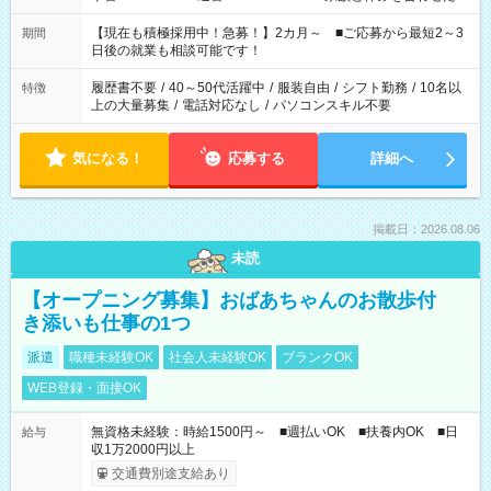
い」 「余裕を持って夕飯の準備がしたい」 「できれば残業はし
たくない」 など、ご希望を教えてくださいね。 ※Wワーク希望
【現在も積極採用中！急募！】2カ月～ ■ご応募から最短2～3
期間
の方へ 今ご覧のお仕事で希望する勤務時間と、もう1つのお仕事
日後の就業も相談可能です！
の勤務時間。 合計で週40時間を超える場合は応募できません。
履歴書不要
/
40～50代活躍中
/
服装自由
/
シフト勤務
/
10名以
特徴
上の大量募集
/
電話対応なし
/
パソコンスキル不要
気になる！
応募する
詳細へ
掲載日：2026.08.06
未読
【オープニング募集】おばあちゃんのお散歩付
き添いも仕事の1つ
派遣
職種未経験OK
社会人未経験OK
ブランクOK
WEB登録・面接OK
無資格未経験：時給1500円～ ■週払いOK ■扶養内OK ■日
給与
収1万2000円以上
交通費別途支給あり