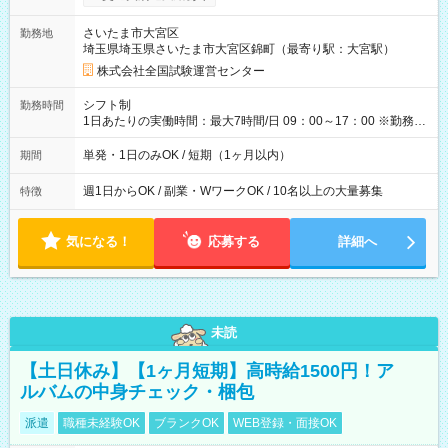
り！】 希望される場合、勤務から1週間ほどで給与の一部を受け
取れます。 ※手数料418円がかかります。 【過去試験日の収入
さいたま市大宮区
勤務地
例】 ・河合塾模擬試験 8:30～17:30（休憩1時間） 時給1,300円
埼玉県埼玉県さいたま市大宮区錦町（最寄り駅：大宮駅）
×8時間＝日収10,400円＋交通費 ※当日の役割により時給＋100
円の場合あり ・国家試験 7:00～13:30（休憩なし） 時給1,300
株式会社全国試験運営センター
円（役割手当＋100円）×6時間＝日収8,400円＋交通費 【試用期
間】試用期間なし
シフト制
勤務時間
1日あたりの実働時間：最大7時間/日 09：00～17：00 ※勤務時
間は 試験により異なります。
単発・1日のみOK / 短期（1ヶ月以内）
期間
週1日からOK / 副業・WワークOK / 10名以上の大量募集
特徴
気になる！
応募する
詳細へ
未読
【土日休み】【1ヶ月短期】高時給1500円！ア
ルバムの中身チェック・梱包
派遣
職種未経験OK
ブランクOK
WEB登録・面接OK