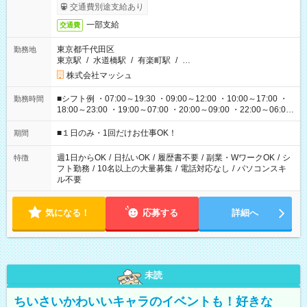
交通費別途支給あり
一部支給
交通費
東京都千代田区
勤務地
東京駅
/
水道橋駅
/
有楽町駅
/
…
株式会社マッシュ
■シフト例 ・07:00～19:30 ・09:00～12:00 ・10:00～17:00 ・
勤務時間
18:00～23:00 ・19:00～07:00 ・20:00～09:00 ・22:00～06:00
etc ★最短で3時間で5,120円のお仕事から 15時間で2万円近く稼
げるお仕事も！ ご希望のお時間に合わせてご紹介！ ※シフトは
■１日のみ・1回だけお仕事OK！
期間
現場によって異なります。 ※勿論、休憩時間はあるのでご安心
ください！
週1日からOK
/
日払いOK
/
履歴書不要
/
副業・WワークOK
/
シ
特徴
フト勤務
/
10名以上の大量募集
/
電話対応なし
/
パソコンスキ
ル不要
気になる！
応募する
詳細へ
未読
ちいさいかわいいキャラのイベントも！好きな