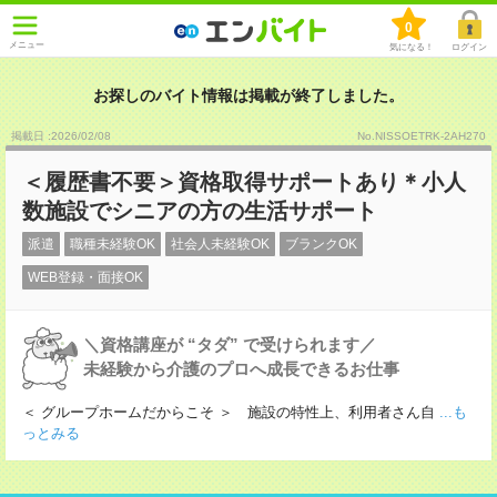
0
メニュー
気になる！
ログイン
お探しのバイト情報は掲載が終了しました。
掲載日 :2026
/
02
/
08
No.NISSOETRK-2AH270
＜履歴書不要＞資格取得サポートあり＊小人
数施設でシニアの方の生活サポート
派遣
職種未経験OK
社会人未経験OK
ブランクOK
WEB登録・面接OK
＼資格講座が “タダ” で受けられます／
未経験から介護のプロへ成長できるお仕事
＜ グループホームだからこそ ＞ 施設の特性上、利用者さん自
...も
っとみる