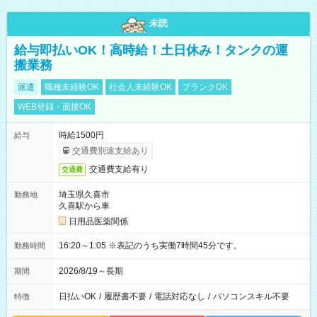
未読
給与即払いOK！高時給！土日休み！タンクの運
搬業務
派遣
職種未経験OK
社会人未経験OK
ブランクOK
WEB登録・面接OK
時給1500円
給与
交通費別途支給あり
交通費支給有り
交通費
埼玉県久喜市
勤務地
久喜駅から車
日用品医薬関係
16:20～1:05 ※表記のうち実働7時間45分です。
勤務時間
2026/8/19～長期
期間
日払いOK
/
履歴書不要
/
電話対応なし
/
パソコンスキル不要
特徴