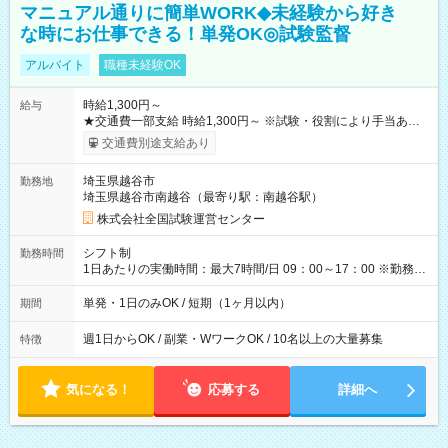
マニュアル通りに簡単WORK◆未経験から好き
な時にお仕事できる！単発OK◎試験監督
アルバイト
職種未経験OK
時給1,300円～
給与
★交通費一部支給 時給1,300円～ ※試験・役割により手当あり
※勤務回数により昇給あり 【即給（前払い）オプションあ
交通費別途支給あり
り！】 希望される場合、勤務から1週間ほどで給与の一部を受け
取れます。 ※手数料418円がかかります。 【過去試験日の収入
埼玉県越谷市
勤務地
例】 ・河合塾模擬試験 8:30～17:30（休憩1時間） 時給1,300円
埼玉県越谷市南越谷（最寄り駅：南越谷駅）
×8時間＝日収10,400円＋交通費 ※当日の役割により時給＋100
円の場合あり ・国家試験 7:00～13:30（休憩なし） 時給1,300
株式会社全国試験運営センター
円（役割手当＋100円）×6時間＝日収8,400円＋交通費 【試用期
間】試用期間なし
シフト制
勤務時間
1日あたりの実働時間：最大7時間/日 09：00～17：00 ※勤務時
間は 試験により異なります。
単発・1日のみOK / 短期（1ヶ月以内）
期間
週1日からOK / 副業・WワークOK / 10名以上の大量募集
特徴
気になる！
応募する
詳細へ