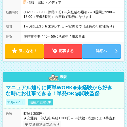
情報・出版・メディア
(1)21:00-06:00(休憩60分) ※入社後の最初2～3週間は9:00～
勤務時間
18:00（実働8時間）の日勤で勤務になります
1ヶ月以上3ヶ月未満／即日～9/30まで（延長の可能性あり）
期間
履歴書不要
/
40～50代活躍中
/
服装自由
特徴
気になる！
応募する
詳細へ
未読
マニュアル通りに簡単WORK◆未経験から好き
な時にお仕事できる！単発OK◎試験監督
アルバイト
職種未経験OK
時給1,300円～
給与
★交通費一部支給 時給1,300円～ ※試験・役割により手当あり
※勤務回数により昇給あり 【即給（前払い）オプションあ
交通費別途支給あり