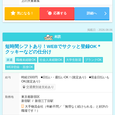
上の大量募集
気になる！
応募する
詳細へ
掲載日：2026.08.06
未読
短時間シフトあり！WEBでサクッと登録OK＊
クッキーなどの仕分け
派遣
職種未経験OK
社会人未経験OK
大学生歓迎
ブランクOK
WEB登録・面接OK
時給1500円 ■日払い・週払いOK！(規定あり) ■現金日払いも
給与
OK(規定あり)
交通費別途支給あり
東京都新宿区
勤務地
新宿駅
/
新宿三丁目駅
大手物流会社（年齢不問／「無理なく続けられる」と好評の
職場です！）