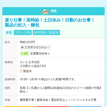
未読
座り仕事！高時給！土日休み！日勤のお仕事！
製品の封入・梱包
派遣
ブランクOK
WEB登録・面接OK
時給1310円
給与
交通費別途支給あり
交通費支給有り
交通費
さいたま市北区
勤務地
土呂駅から徒歩13分
製造外
10:00～18:00 ※表記のうち実働7時間です。
勤務時間
長期【ご応募から1週間以内(最短2日目)のスピード就業が可能】
期間
即日～
履歴書不要
/
服装自由
/
電話対応なし
/
パソコンスキル不要
特徴