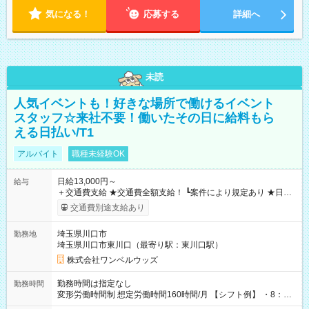
気になる！
応募する
詳細へ
未読
人気イベントも！好きな場所で働けるイベント
スタッフ☆来社不要！働いたその日に給料もら
える日払い/T1
アルバイト
職種未経験OK
日給13,000円～
給与
＋交通費支給 ★交通費全額支給！ ┗案件により規定あり ★日払
いOK！（規定あり） ┗働いたその日に現金GET♪ お仕事後はコ
交通費別途支給あり
ンビニATMから 日払い分を引き落とせます！ 【試用期間】試
用期間なし
埼玉県川口市
勤務地
埼玉県川口市東川口（最寄り駅：東川口駅）
株式会社ワンベルウッズ
勤務時間は指定なし
勤務時間
変形労働時間制 想定労働時間160時間/月 【シフト例】 ・8：00
～21：00