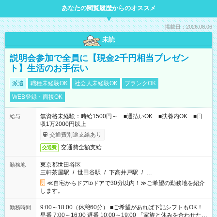
あなたの閲覧履歴からのオススメ
掲載日：2026.08.06
未読
説明会参加で全員に【現金2千円相当プレゼン
ト】生活のお手伝い
派遣
職種未経験OK
社会人未経験OK
ブランクOK
WEB登録・面接OK
無資格未経験：時給1500円～ ■週払いOK ■扶養内OK ■日
給与
収1万2000円以上
交通費別途支給あり
交通費全額支給
交通費
東京都世田谷区
勤務地
三軒茶屋駅
/
世田谷駅
/
下高井戸駅
/
…
≪自宅からドアtoドアで30分以内！≫ご希望の勤務地を紹介
します。
9:00～18:00（休憩60分） ■ご希望があれば下記シフトもOK！
勤務時間
早番 7:00～16:00 遅番 10:00～19:00 「家族と休みを合わせた