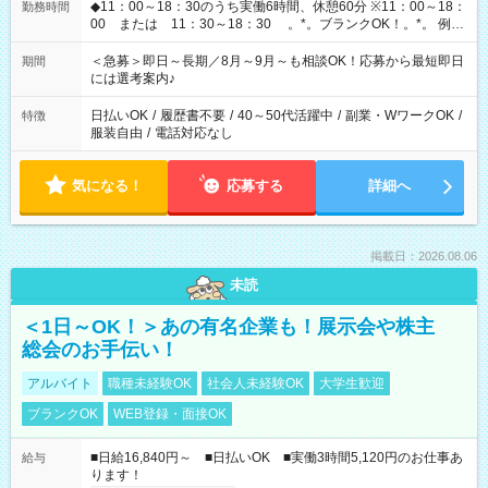
◆11：00～18：30のうち実働6時間、休憩60分 ※11：00～18：
勤務時間
00 または 11：30～18：30 。*。ブランクOK！。*。 例え
ば前職が、 在宅/財団法人/事務/コールセンター/受付/販売/カフェ
スタッフ スイーツ販売/ホテルフロント/化粧品販売/など 様々な
＜急募＞即日～長期／8月～9月～も相談OK！応募から最短即日
期間
業界から入社して活躍されています♪
には選考案内♪
日払いOK
/
履歴書不要
/
40～50代活躍中
/
副業・WワークOK
/
特徴
服装自由
/
電話対応なし
気になる！
応募する
詳細へ
掲載日：2026.08.06
未読
＜1日～OK！＞あの有名企業も！展示会や株主
総会のお手伝い！
アルバイト
職種未経験OK
社会人未経験OK
大学生歓迎
ブランクOK
WEB登録・面接OK
■日給16,840円～ ■日払いOK ■実働3時間5,120円のお仕事あ
給与
ります！