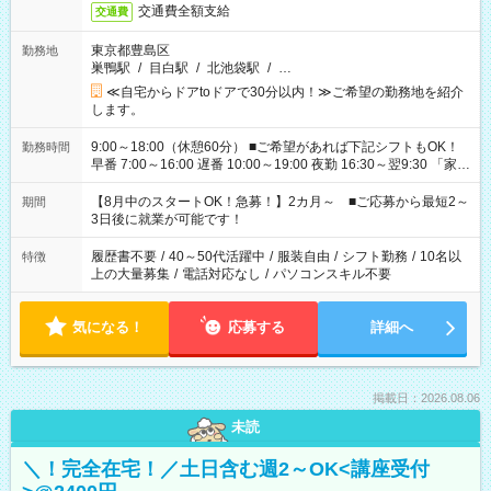
交通費全額支給
交通費
東京都豊島区
勤務地
巣鴨駅
/
目白駅
/
北池袋駅
/
…
≪自宅からドアtoドアで30分以内！≫ご希望の勤務地を紹介
します。
9:00～18:00（休憩60分） ■ご希望があれば下記シフトもOK！
勤務時間
早番 7:00～16:00 遅番 10:00～19:00 夜勤 16:30～翌9:30 「家族
と休みを合わせたい」 「余裕を持って夕飯の準備がしたい」
「できれば残業はしたくない」 など、ご希望を教えてください
【8月中のスタートOK！急募！】2カ月～ ■ご応募から最短2～
期間
ね。 ※Wワーク希望の方へ 今ご覧のお仕事で希望する勤務時間
3日後に就業が可能です！
と、もう1つのお仕事の勤務時間。 合計で週40時間を超える場
合は応募できません。
履歴書不要
/
40～50代活躍中
/
服装自由
/
シフト勤務
/
10名以
特徴
上の大量募集
/
電話対応なし
/
パソコンスキル不要
気になる！
応募する
詳細へ
掲載日：2026.08.06
未読
＼！完全在宅！／土日含む週2～OK<講座受付