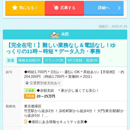
気になる！
応募する
詳細へ
掲載日：2026.07.29
未読
【完全在宅！】難しい業務なし＆電話なし！ゆ
っくりの11時～時短＊データ入力・事務
派遣
職種未経験OK
ブランクOK
WEB登録・面接OK
◆時給1,700円＊日払い・週払いOK＊昇給あり♪【月収例】 ・約
給与
204,000円 （時給1,700円 × 実働6h × 20日）
交通費別途支給あり
◆全額支給 ＊家が少し遠くても安心！
交通費
20～25万円
月収例
東京都港区
勤務地
竹芝駅から徒歩2分
/
浜松町駅から徒歩4分
/
大門(東京都)駅か
ら徒歩5分
/
…
◆港区にある情報セキュリティ企業◆