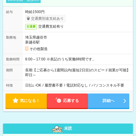
時給1500円
給与
交通費別途支給あり
交通費支給有り
交通費
埼玉県越谷市
勤務地
新越谷駅
その他製造
8:00～17:00 ※表記のうち実働8時間です。
勤務時間
長期【ご応募から1週間以内(最短2日目)のスピード就業が可能】
期間
即日～
日払いOK
/
履歴書不要
/
電話対応なし
/
パソコンスキル不要
特徴
気になる！
応募する
詳細へ
未読