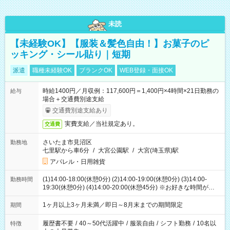
未読
【未経験OK】【服装＆髪色自由！】お菓子のピ
ッキング・シール貼り｜短期
派遣
職種未経験OK
ブランクOK
WEB登録・面接OK
時給1400円／月収例：117,600円＝1,400円×4時間×21日勤務の
給与
場合＋交通費別途支給
交通費別途支給あり
実費支給／当社規定あり。
交通費
さいたま市見沼区
勤務地
七里駅から車6分
/
大宮公園駅
/
大宮(埼玉県)駅
アパレル・日用雑貨
(1)14:00-18:00(休憩0分) (2)14:00-19:00(休憩0分) (3)14:00-
勤務時間
19:30(休憩0分) (4)14:00-20:00(休憩45分) ※お好きな時間が選べ
ます
1ヶ月以上3ヶ月未満／即日～8月末までの期間限定
期間
履歴書不要
/
40～50代活躍中
/
服装自由
/
シフト勤務
/
10名以
特徴