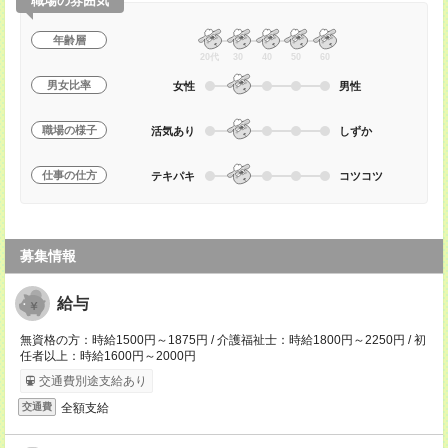
職場の雰囲気
年齢層
20代
30
40
50
60
男女比率
女性
男性
職場の様子
活気あり
しずか
仕事の仕方
テキパキ
コツコツ
募集情報
給与
無資格の方：時給1500円～1875円 / 介護福祉士：時給1800円～2250円 / 初
任者以上：時給1600円～2000円
交通費別途支給あり
全額支給
交通費