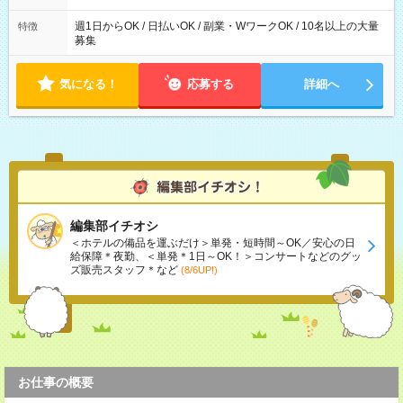
た時間になります。
週1日からOK / 日払いOK / 副業・WワークOK / 10名以上の大量
特徴
募集
気になる！
応募する
詳細へ
編集部イチオシ
＜ホテルの備品を運ぶだけ＞単発・短時間～OK／安心の日
給保障＊夜勤、＜単発＊1日～OK！＞コンサートなどのグッ
ズ販売スタッフ＊など
(8/6UP!)
お仕事の概要