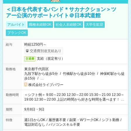
＜日本を代表するバンド＊サカナクション＞ツ
アー公演のサポートバイト＠日本武道館
アルバイト
職種未経験OK
社会人未経験OK
大学生歓迎
ブランクOK
時給1250円～
給与
交通費別途支給あり
支給（規定有り）
交通費
東京都千代田区
勤務地
九段下駅から徒歩5分
/
竹橋駅から徒歩10分
/
神保町駅から徒
歩15分
/
…
株式会社ライブパワー
＜シフト例＞ 9:00～22:30 12:30～22:00 15:30～21:00 12:30～
勤務時間
19:00 12:30～22:00 上記の時間から好きな時間を選べます！ ※
時間は変更となる可能性があります
9月8日・9日
期間
週1日からOK
/
履歴書不要
/
副業・WワークOK
/
シフト勤務
/
特徴
電話対応なし
/
パソコンスキル不要