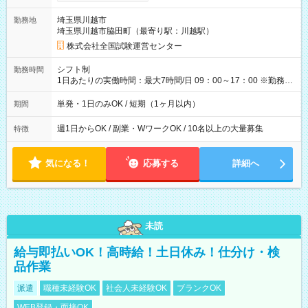
り！】 希望される場合、勤務から1週間ほどで給与の一部を受け
取れます。 ※手数料418円がかかります。 【過去試験日の収入
埼玉県川越市
勤務地
例】 ・河合塾模擬試験 8:30～17:30（休憩1時間） 時給1,300円
埼玉県川越市脇田町（最寄り駅：川越駅）
×8時間＝日収10,400円＋交通費 ※当日の役割により時給＋100
円の場合あり ・国家試験 7:00～13:30（休憩なし） 時給1,300
株式会社全国試験運営センター
円（役割手当＋100円）×6時間＝日収8,400円＋交通費 【試用期
間】試用期間なし
シフト制
勤務時間
1日あたりの実働時間：最大7時間/日 09：00～17：00 ※勤務時
間は 試験により異なります。
単発・1日のみOK / 短期（1ヶ月以内）
期間
週1日からOK / 副業・WワークOK / 10名以上の大量募集
特徴
気になる！
応募する
詳細へ
未読
給与即払いOK！高時給！土日休み！仕分け・検
品作業
派遣
職種未経験OK
社会人未経験OK
ブランクOK
WEB登録・面接OK