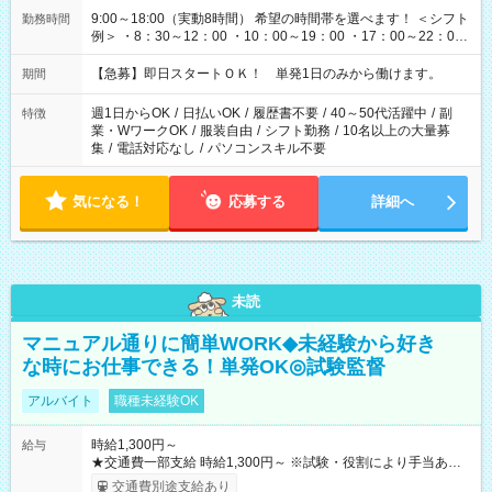
9:00～18:00（実動8時間） 希望の時間帯を選べます！ ＜シフト
勤務時間
例＞ ・8：30～12：00 ・10：00～19：00 ・17：00～22：00
・13：00～22：00 ・22：00～翌6：00 など
【急募】即日スタートＯＫ！ 単発1日のみから働けます。
期間
週1日からOK
/
日払いOK
/
履歴書不要
/
40～50代活躍中
/
副
特徴
業・WワークOK
/
服装自由
/
シフト勤務
/
10名以上の大量募
集
/
電話対応なし
/
パソコンスキル不要
気になる！
応募する
詳細へ
未読
マニュアル通りに簡単WORK◆未経験から好き
な時にお仕事できる！単発OK◎試験監督
アルバイト
職種未経験OK
時給1,300円～
給与
★交通費一部支給 時給1,300円～ ※試験・役割により手当あり
※勤務回数により昇給あり 【即給（前払い）オプションあ
交通費別途支給あり