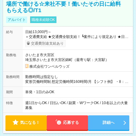
場所で働ける☆来社不要！働いたその日に給料
もらえる◎/T1
アルバイト
職種未経験OK
日給13,000円～
給与
＋交通費支給 ★交通費全額支給！ ┗案件により規定あり ★日払
いOK！（規定あり） ┗働いたその日に現金GET♪ お仕事後はコ
交通費別途支給あり
ンビニATMから 日払い分を引き落とせます！ 【試用期間】試
用期間なし
さいたま市大宮区
勤務地
埼玉県さいたま市大宮区錦町（最寄り駅：大宮駅）
株式会社ワンベルウッズ
勤務時間は指定なし
勤務時間
変形労働時間制 想定労働時間160時間/月 【シフト例】 ・8：00
～21：00
単発・1日のみOK
期間
週1日からOK / 日払いOK / 副業・WワークOK / 10名以上の大量
特徴
募集
気になる！
応募する
詳細へ