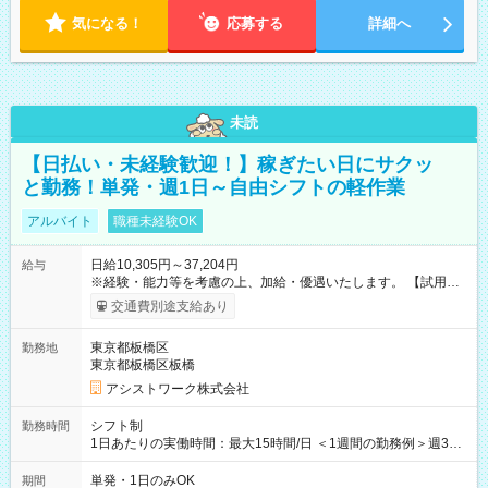
気になる！
応募する
詳細へ
未読
【日払い・未経験歓迎！】稼ぎたい日にサクッ
と勤務！単発・週1日～自由シフトの軽作業
アルバイト
職種未経験OK
日給10,305円～37,204円
給与
※経験・能力等を考慮の上、加給・優遇いたします。 【試用期
間】試用期間なし
交通費別途支給あり
東京都板橋区
勤務地
東京都板橋区板橋
アシストワーク株式会社
シフト制
勤務時間
1日あたりの実働時間：最大15時間/日 ＜1週間の勤務例＞週3回
勤務 勤務：月・水・金 休み：火・木・土・日 好きな時にお仕事
可能です！ ※1日あたりの最大実働時間は日勤、夜勤共に勤務し
単発・1日のみOK
期間