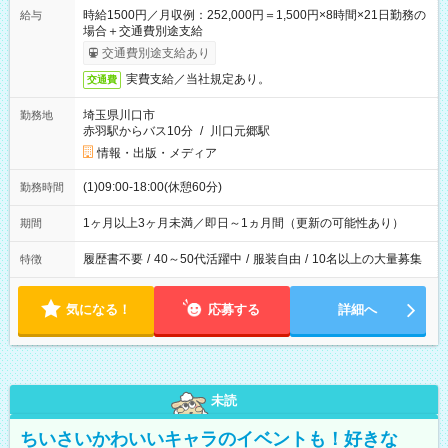
時給1500円／月収例：252,000円＝1,500円×8時間×21日勤務の
給与
場合＋交通費別途支給
交通費別途支給あり
実費支給／当社規定あり。
交通費
埼玉県川口市
勤務地
赤羽駅からバス10分
/
川口元郷駅
情報・出版・メディア
(1)09:00-18:00(休憩60分)
勤務時間
1ヶ月以上3ヶ月未満／即日～1ヵ月間（更新の可能性あり）
期間
履歴書不要
/
40～50代活躍中
/
服装自由
/
10名以上の大量募集
特徴
気になる！
応募する
詳細へ
未読
ちいさいかわいいキャラのイベントも！好きな