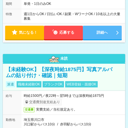
単発・1日のみOK
期間
週1日からOK / 日払いOK / 副業・WワークOK / 10名以上の大量
特徴
募集
気になる！
応募する
詳細へ
未読
【未経験OK】【深夜時給1875円】写真アルバ
ムの貼り付け・確認｜短期
派遣
職種未経験OK
ブランクOK
WEB登録・面接OK
時給1500円／夜22時～翌5時までは深夜時給1875円
給与
交通費別途支給あり
実費支給／当社規定あり。
交通費
埼玉県川口市
勤務地
川口駅からバス10分
/
赤羽駅からバス10分