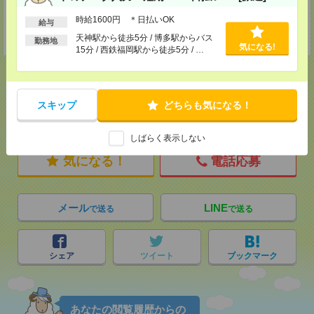
登録交通費
時給1600円 ＊日払いOK
給与
★今ならご来社登録でQUOカード2000円分をプレゼント中★
天神駅から徒歩5分 / 博多駅からバス
勤務地
気になる!
15分 / 西鉄福岡駅から徒歩5分 / …
スキップ
どちらも気になる！
応募ページへ
しばらく表示しない
気になる！
電話応募
メール
LINE
で送る
で送る
シェア
ツイート
ブックマーク
あなたの閲覧履歴からの