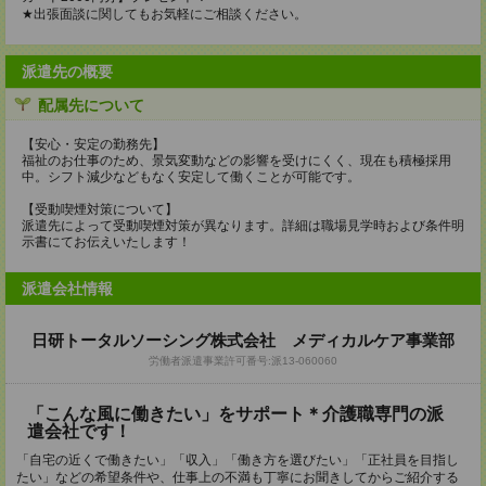
★出張面談に関してもお気軽にご相談ください。
派遣先の概要
配属先について
【安心・安定の勤務先】
福祉のお仕事のため、景気変動などの影響を受けにくく、現在も積極採用
中。シフト減少などもなく安定して働くことが可能です。
【受動喫煙対策について】
派遣先によって受動喫煙対策が異なります。詳細は職場見学時および条件明
示書にてお伝えいたします！
派遣会社情報
日研トータルソーシング株式会社 メディカルケア事業部
労働者派遣事業許可番号:派13-060060
「こんな風に働きたい」をサポート＊介護職専門の派
遣会社です！
「自宅の近くで働きたい」「収入」「働き方を選びたい」「正社員を目指し
たい」などの希望条件や、仕事上の不満も丁寧にお聞きしてからご紹介する