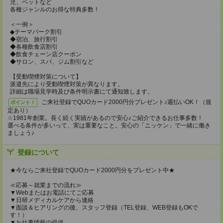
児、ペットなど
各種ジャンルのお得な特典多数！
＜一例＞
◆テーマパーク割引
◆宿泊、旅行割引
◆各種飲食店割引
◆飲食チェーン店クーポン
◆サロン、スパ、ジム割引など
【受動喫煙対策について】
派遣先により受動喫煙対策が異なります。
詳細は職場見学時及び条件明示書にて通知致します。
ご来社登録でQUOカード2000円分プレゼント♪週払いOK！（規
ポイント！
定あり）
☆1981年創業。長く続く実績があるので安心♪ご紹介できるお仕事多数！
選べる条件が多いって、実は重要なこと。安心の「ニッケン」で一緒に働き
ましょう♪
登録について
★今ならご来社登録でQUOカード2000円分をプレゼント中★
≪応募～就業までの流れ≫
▼Webまたはお電話にてご応募
▼日研メディカルケアから連絡
▼面談＆ヒアリングの後、スタッフ登録（TEL登録、WEB登録もOKで
す！）
▼お仕事情報の提供