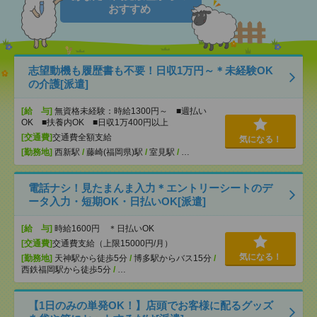
おすすめ
志望動機も履歴書も不要！日収1万円～＊未経験OK
の介護[派遣]
[給 与]
無資格未経験：時給1300円～ ■週払い
OK ■扶養内OK ■日収1万400円以上
[交通費]
交通費全額支給
気になる！
[勤務地]
西新駅
/
藤崎(福岡県)駅
/
室見駅
/
…
電話ナシ！見たまんま入力＊エントリーシートのデ
ータ入力・短期OK・日払いOK[派遣]
[給 与]
時給1600円 ＊日払いOK
[交通費]
交通費支給（上限15000円/月）
気になる！
[勤務地]
天神駅から徒歩5分
/
博多駅からバス15分
/
西鉄福岡駅から徒歩5分
/
…
【1日のみの単発OK！】店頭でお客様に配るグッズ