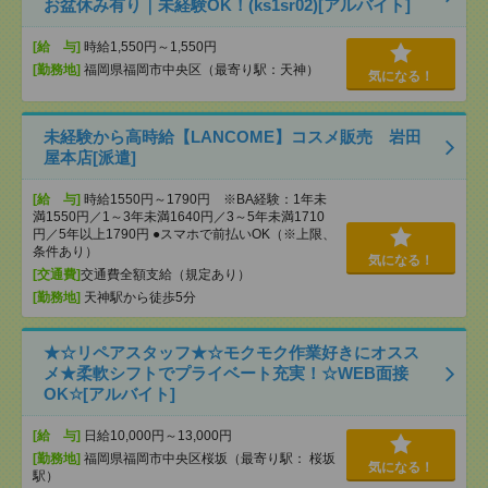
お盆休み有り｜未経験OK！(ks1sr02)[アルバイト]
[給 与]
時給1,550円～1,550円
[勤務地]
福岡県福岡市中央区（最寄り駅：天神）
気になる！
未経験から高時給【LANCOME】コスメ販売 岩田
屋本店[派遣]
[給 与]
時給1550円～1790円 ※BA経験：1年未
満1550円／1～3年未満1640円／3～5年未満1710
円／5年以上1790円 ●スマホで前払いOK（※上限、
条件あり）
気になる！
[交通費]
交通費全額支給（規定あり）
[勤務地]
天神駅から徒歩5分
★☆リペアスタッフ★☆モクモク作業好きにオスス
メ★柔軟シフトでプライベート充実！☆WEB面接
OK☆[アルバイト]
[給 与]
日給10,000円～13,000円
[勤務地]
福岡県福岡市中央区桜坂（最寄り駅： 桜坂
気になる！
駅）