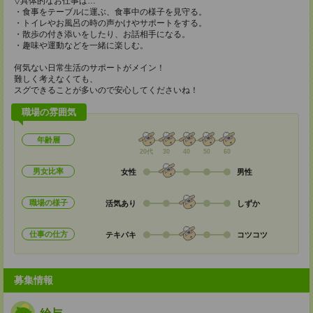
▽具体的なお仕事は…
・食事をテーブルに運ぶ、食事中の様子を見守る。
・トイレやお風呂の時の声かけやサポートをする。
・散歩の付き添いをしたり、お話相手になる。
・趣味や運動などを一緒に楽しむ。
何気ない日常生活のサポートがメイン！
難しく考えなくても、
スグできることが多いので安心してくださいね！
職場の雰囲気
年齢層
20代
30
40
50
60
男女比率
女性
男性
職場の様子
活気あり
しずか
仕事の仕方
テキパキ
コツコツ
募集情報