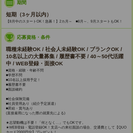
期間
短期（3ヶ月以内）
【8月中のスタートOK！急募！】2カ月～ ■8月～、9月スタートもOK！
応募資格・条件
職種未経験OK / 社会人未経験OK / ブランクOK /
10名以上の大量募集 / 履歴書不要 / 40～50代活躍
中 / WEB登録・面接OK
■資格・経験・年齢不問
■学歴不問
■10名以上採用予定！
■履歴書不要
■面談確約
■社会保険完備
■社員登用あり（紹介予定派遣）
■昇給・賞与あり
(直接雇用になった際の就業先による)
★志望動機は不要！「何となく…」でもOKです。
★WEB登録・電話登録OK！支店への来社面談の場合、交通費として【QUO
カード2000円分】プレゼント！