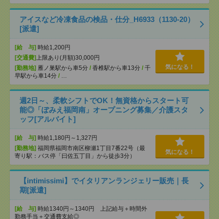
アイスなど冷凍食品の検品・仕分_H6933（1130-20）
[派遣]
[給 与]
時給1,200円
[交通費]
上限あり(月額)30,000円
気になる！
[勤務地]
雁ノ巣駅から車5分
/
香椎駅から車13分
/
千
早駅から車14分
/
…
週2日～、柔軟シフトでOK！無資格からスタート可
能◎「ぽみえ福岡南」オープニング募集／介護スタ
ッフ[アルバイト]
[給 与]
時給1,180円～1,327円
[勤務地]
福岡県福岡市南区柳瀬1丁目7番22号（最
気になる！
寄り駅：バス停「曰佐五丁目」から徒歩3分）
【intimissimi】でイタリアンランジェリー販売｜長
期[派遣]
[給 与]
時給1340円～1340円 上記給与＋時間外
勤務手当＋交通費支給◎