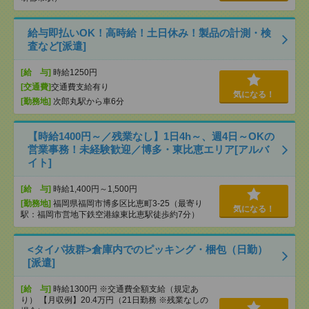
給与即払いOK！高時給！土日休み！製品の計測・検
査など[派遣]
[給 与]
時給1250円
[交通費]
交通費支給有り
気になる！
[勤務地]
次郎丸駅から車6分
【時給1400円～／残業なし】1日4h～、週4日～OKの
営業事務！未経験歓迎／博多・東比恵エリア[アルバ
イト]
[給 与]
時給1,400円～1,500円
[勤務地]
福岡県福岡市博多区比恵町3-25（最寄り
気になる！
駅：福岡市営地下鉄空港線東比恵駅徒歩約7分）
<タイパ抜群>倉庫内でのピッキング・梱包（日勤）
[派遣]
[給 与]
時給1300円 ※交通費全額支給（規定あ
り） 【月収例】20.4万円（21日勤務 ※残業なしの