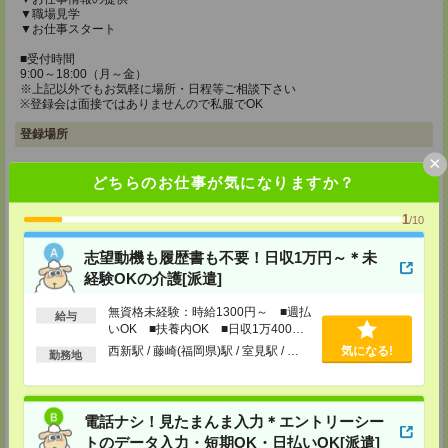
▼職場見学
▼お仕事スタート
■受付時間
9:00～18:00（月～金）
※上記以外でもお気軽に場所・日程等ご相談下さい
※登録会は面接ではありませんので私服でOK
登録場所
×
メディカルケア事業部 博多オフィス
どちらのお仕事が気になりますか？
福岡県福岡市博多区博多駅前2-1-1 福岡朝日ビル 5F 510号室
TEL：0120-802-274
1
MAIL：
tenshoku@nikken-ts.jp
/10
担当：採用担当
志望動機も履歴書も不要！日収1万円～＊未
メディカルケア事業部 小倉オフィス
経験OKの介護[派遣]
福岡県北九州市小倉北区米町1-3-1 明治安田生命北九州ビル3F
無資格未経験：時給1300円～ ■週払
TEL：0120-802-274
給与
いOK ■扶養内OK ■日収1万400円
MAIL：
tenshoku@nikken-ts.jp
担当：採用担当
以上
西新駅 / 藤崎(福岡県)駅 / 室見駅 / …
気になる!
勤務地
メディカルケア事業部 熊本オフィス
熊本県熊本市中央区花畑町1-7 MY熊本ビル2F 2-3号室
TEL：0120-917-473
電話ナシ！見たまんま入力＊エントリーシー
MAIL：
tenshoku@nikken-ts.jp
担当：採用担当
トのデータ入力・短期OK・日払いOK[派遣]