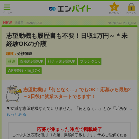
0
メニュー
気になる！
ログイン
NEW
掲載日 :2026
/
08
/
08
No.NTKOHK31_NM
志望動機も履歴書も不要！日収1万円～＊未
経験OKの介護
職種：
介護関連
派遣
職種未経験OK
社会人未経験OK
ブランクOK
WEB登録・面接OK
志望動機は「何となく…」でもOK！応募から最短2
～3日後に就業スタートできます！
▼立派な志望動機なんていりません。「何となく…」とか「近所が
...
もっとみる
応募が集まった時点で掲載終了
この求人は応募が集まり次第、掲載終了致します。予めご理解くださ