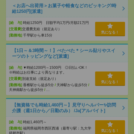
＜お店へ出荷用＞お菓子や軽食などのピッキング/時
給1250円[派遣]
[給 与]
時給1250円 日額平均1万円/月額21万円
[交通費]
交通費支給（規定あり）
気になる！
[勤務地]
千早駅から車15分
【1日～＆3時間～！】ぺたぺた＊シール貼りやスイ
ーツのトッピングなど[派遣]
[給 与]
▼時給1200円～1500円 ◎日払いOK！
※時給はお仕事により異なります。
[交通費]
別途支給（規定あり）
気になる！
[勤務地]
香椎駅から徒歩5分
/
天神駅から徒歩5分
/
天神南駅から徒歩5分
/
…
【無資格でも時給1,460円～】見守りヘルパー✨訪問
介護（週1日から／日勤のみ） /Ja[アルバイト]
[給 与]
時給1,460円～
[勤務地]
福岡県福岡市西区西浦（最寄り駅：九大学
気になる！
研都市駅）