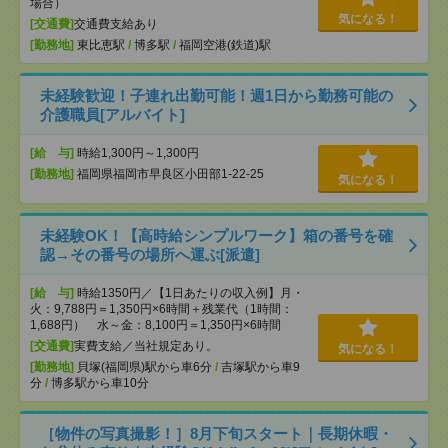
場合）
気になる！
[交通費]
交通費支給あり
[勤務地]
東比恵駅
/
博多駅
/
福岡空港(鉄道)駅
未経験歓迎！子連れ出勤可能！週1日から勤務可能の
介護職員[アルバイト]
[給 与]
時給1,300円～1,300円
[勤務地]
福岡県福岡市早良区小田部1-22-25
気になる！
未経験OK！【高時給シンプルワーク】箱の番号を確
認→その番号の場所へ運ぶ[派遣]
[給 与]
時給1350円／【1日あたりの収入例】月・
火：9,788円＝1,350円×6時間＋残業代（1時間：
1,688円） 水～金：8,100円＝1,350円×6時間
[交通費]
実費支給／当社規定あり。
気になる！
[勤務地]
貝塚(福岡県)駅から車6分
/
吉塚駅から車9
分
/
博多駅から車10分
［物件の写真撮影！］8月下旬スタート｜長期休暇・