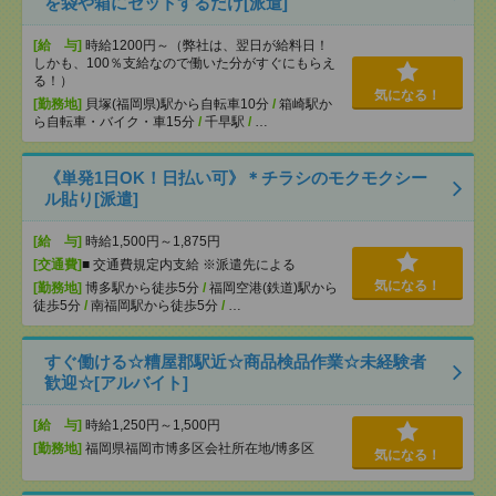
を袋や箱にセットするだけ[派遣]
[給 与]
時給1200円～（弊社は、翌日が給料日！
しかも、100％支給なので働いた分がすぐにもらえ
る！）
気になる！
[勤務地]
貝塚(福岡県)駅から自転車10分
/
箱崎駅か
ら自転車・バイク・車15分
/
千早駅
/
…
《単発1日OK！日払い可》＊チラシのモクモクシー
ル貼り[派遣]
[給 与]
時給1,500円～1,875円
[交通費]
■ 交通費規定内支給 ※派遣先による
気になる！
[勤務地]
博多駅から徒歩5分
/
福岡空港(鉄道)駅から
徒歩5分
/
南福岡駅から徒歩5分
/
…
すぐ働ける☆糟屋郡駅近☆商品検品作業☆未経験者
歓迎☆[アルバイト]
[給 与]
時給1,250円～1,500円
[勤務地]
福岡県福岡市博多区会社所在地/博多区
気になる！