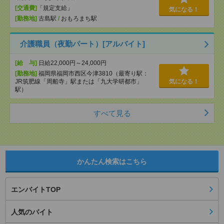
[交通費]
「規定支給」
気になる！
[勤務地]
古島駅
/
おもろまち駅
介護職員（夜勤パート）[アルバイト]
[給 与]
日給22,000円～24,000円
[勤務地]
福岡県福岡市西区今津3810（最寄り駅：
JR筑肥線「周船寺」駅または「九大学研都市」
気になる！
駅）
すべて見る
かんたん検索はこちら
エンバイトTOP
人気のバイト