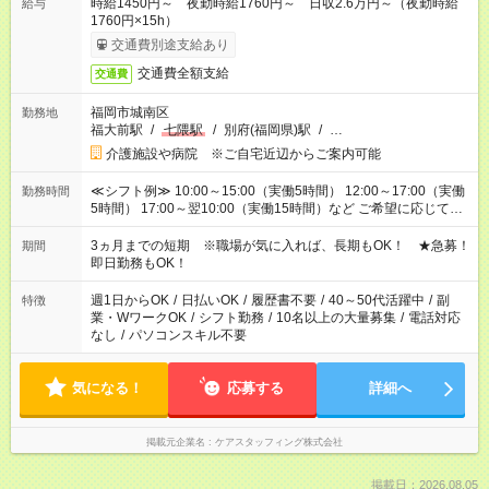
時給1450円～ 夜勤時給1760円～ 日収2.6万円～（夜勤時給
給与
1760円×15h）
交通費別途支給あり
交通費全額支給
交通費
福岡市城南区
勤務地
福大前駅
/
七隈駅
/
別府(福岡県)駅
/
…
介護施設や病院 ※ご自宅近辺からご案内可能
≪シフト例≫ 10:00～15:00（実働5時間） 12:00～17:00（実働
勤務時間
5時間） 17:00～翌10:00（実働15時間）など ご希望に応じて、
働く時間は調整できます！ お気軽に担当へ相談ください！
3ヵ月までの短期 ※職場が気に入れば、長期もOK！ ★急募！
期間
即日勤務もOK！
週1日からOK
/
日払いOK
/
履歴書不要
/
40～50代活躍中
/
副
特徴
業・WワークOK
/
シフト勤務
/
10名以上の大量募集
/
電話対応
なし
/
パソコンスキル不要
気になる！
応募する
詳細へ
掲載元企業名
ケアスタッフィング株式会社
掲載日：2026.08.05