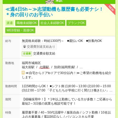
未読
NEW
≪週4日5h～≫志望動機も履歴書も必要ナシ！
＊身の回りのお手伝い
派遣
職種未経験OK
社会人未経験OK
ブランクOK
WEB登録・面接OK
無資格未経験：時給1300円～ ■週払いOK ■扶養内OK
給与
交通費別途支給あり
交通費全額支給
交通費
福岡市城南区
勤務地
福大前駅
/
七隈駅
/
別府(福岡県)駅
/
…
≪自宅からドアtoドアで30分以内！≫ご希望の勤務地を紹介
します。
1日5時間からOK！ ■シフト例 (1)8:00～13:00 (2)10:00～15:00
勤務時間
(3)12:00～17:00 「子どもたちが学校に行く間だけ働きたい」
「余裕を持って夕飯の準備がしたい」 「午前中は働いて、午後
はプライベートの時間にしたい」 など、ご希望を教えてくださ
【積極採用中！】＊1年以上勤務している方が多数！ご応募から
期間
いね。 ※Wワーク希望の方へ 今ご覧のお仕事で希望する勤務時
最短2～3日後の就業も相談可能です！
間と、もう1つのお仕事の勤務時間。 合計で週40時間を超える
場合は応募できません。
履歴書不要
/
40～50代活躍中
/
服装自由
/
シフト勤務
/
10名以
特徴
上の大量募集
/
電話対応なし
/
パソコンスキル不要