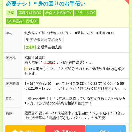
必要ナシ！＊身の回りのお手伝い
派遣
職種未経験OK
社会人未経験OK
ブランクOK
WEB登録・面接OK
無資格未経験：時給1300円～ ■週払いOK ■扶養内OK
給与
交通費別途支給あり
交通費全額支給
交通費
福岡市城南区
勤務地
福大前駅
/
七隈駅
/
別府(福岡県)駅
/
…
≪自宅からドアtoドアで30分以内！≫ご希望の勤務地を紹介
します。
1日5時間からOK！ ■シフト例 (1)8:00～13:00 (2)10:00～15:00
勤務時間
(3)12:00～17:00 「子どもたちが学校に行く間だけ働きたい」
「余裕を持って夕飯の準備がしたい」 「午前中は働いて、午後
はプライベートの時間にしたい」 など、ご希望を教えてくださ
【積極採用中！】＊1年以上勤務している方が多数！ご応募から
期間
いね。 ※Wワーク希望の方へ 今ご覧のお仕事で希望する勤務時
1ヶ月、2か月後のの就業も相談可能です！
間と、もう1つのお仕事の勤務時間。 合計で週40時間を超える
場合は応募できません。
履歴書不要
/
40～50代活躍中
/
服装自由
/
シフト勤務
/
10名以
特徴
上の大量募集
/
電話対応なし
/
パソコンスキル不要