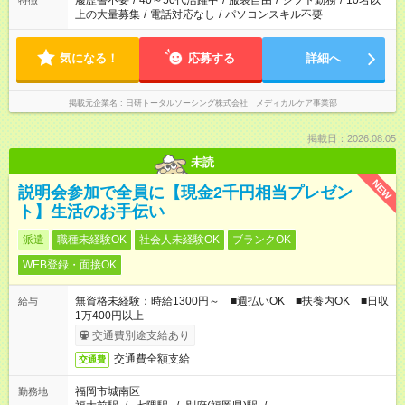
履歴書不要
/
40～50代活躍中
/
服装自由
/
シフト勤務
/
10名以
特徴
上の大量募集
/
電話対応なし
/
パソコンスキル不要
気になる！
応募する
詳細へ
掲載元企業名
日研トータルソーシング株式会社 メディカルケア事業部
掲載日：2026.08.05
未読
NEW
説明会参加で全員に【現金2千円相当プレゼン
ト】生活のお手伝い
派遣
職種未経験OK
社会人未経験OK
ブランクOK
WEB登録・面接OK
無資格未経験：時給1300円～ ■週払いOK ■扶養内OK ■日収
給与
1万400円以上
交通費別途支給あり
交通費全額支給
交通費
福岡市城南区
勤務地