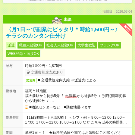
掲載日：2026.08.04
未読
NEW
〈月1日～で副業にピッタリ＊時給1,500円～〉
チラシのカンタン仕分け
派遣
職種未経験OK
社会人未経験OK
大学生歓迎
ブランクOK
WEB登録・面接OK
時給1,500円～1,875円
給与
交通費別途支給あり
■ 交通費規定内支給 ※派遣先による
交通費
福岡市城南区
勤務地
福大前駅から徒歩5分
/
七隈駅
から徒歩5分
/
別府(福岡県)駅
から徒歩5分
/
…
■物流センターなど ■勤務地選べます
【1日3時間～も相談OK!】 ＜シフト例＞ 9:00～12:00 12:00～
勤務時間
17:00 17:00～22:00 18:00～21:00 など こちら以外の時間帯も
お気軽にご相談ください！
単発1日～！ ★勤務開始日や期間はお気軽にご相談くださ
期間