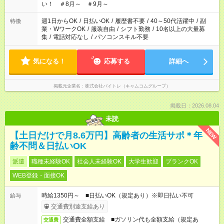
い！ ＃8月～ ＃9月～
週1日からOK
/
日払いOK
/
履歴書不要
/
40～50代活躍中
/
副
特徴
業・WワークOK
/
服装自由
/
シフト勤務
/
10名以上の大量募
集
/
電話対応なし
/
パソコンスキル不要
気になる！
応募する
詳細へ
掲載元企業名
株式会社バイトレ（キャムコムグループ）
掲載日：2026.08.04
未読
NEW
【土日だけで月8.6万円】高齢者の生活サポ＊年
齢不問＆日払いOK
派遣
職種未経験OK
社会人未経験OK
大学生歓迎
ブランクOK
WEB登録・面接OK
時給1350円～ ■日払いOK（規定あり）※即日払い不可
給与
交通費別途支給あり
交通費全額支給 ■ガソリン代も全額支給（規定あ
交通費