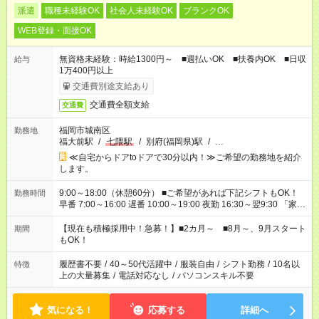
派遣
職種未経験OK
社会人未経験OK
ブランクOK
WEB登録・面接OK
無資格未経験：時給1300円～ ■週払いOK ■扶養内OK ■日収
給与
1万400円以上
交通費別途支給あり
交通費全額支給
交通費
福岡市城南区
勤務地
福大前駅
/
七隈駅
/
別府(福岡県)駅
/
…
≪自宅からドアtoドアで30分以内！≫ご希望の勤務地を紹介
します。
9:00～18:00（休憩60分） ■ご希望があれば下記シフトもOK！
勤務時間
早番 7:00～16:00 遅番 10:00～19:00 夜勤 16:30～翌9:30 「家族
と休みを合わせたい」 「余裕を持って夕飯の準備がしたい」
「できれば残業はしたくない」 など、ご希望を教えてください
【現在も積極採用中！急募！】■2カ月～ ■8月～、9月スタート
期間
ね。 ※Wワーク希望の方へ 今ご覧のお仕事で希望する勤務時間
もOK！
と、もう1つのお仕事の勤務時間。 合計で週40時間を超える場
合は応募できません。
履歴書不要
/
40～50代活躍中
/
服装自由
/
シフト勤務
/
10名以
特徴
上の大量募集
/
電話対応なし
/
パソコンスキル不要
気になる！
応募する
詳細へ