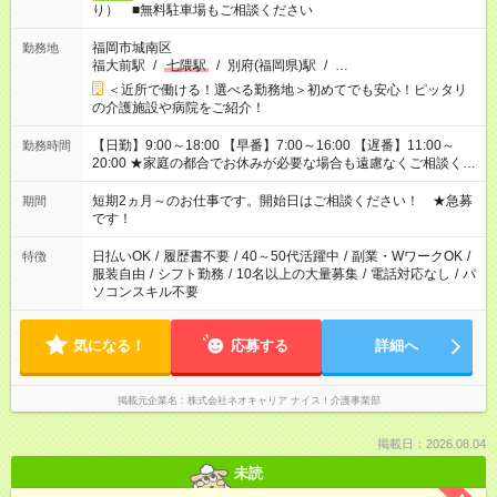
り） ■無料駐車場もご相談ください
福岡市城南区
勤務地
福大前駅
/
七隈駅
/
別府(福岡県)駅
/
…
＜近所で働ける！選べる勤務地＞初めてでも安心！ピッタリ
の介護施設や病院をご紹介！
【日勤】9:00～18:00 【早番】7:00～16:00 【遅番】11:00～
勤務時間
20:00 ★家庭の都合でお休みが必要な場合も遠慮なくご相談くだ
さい。
短期2ヵ月～のお仕事です。開始日はご相談ください！ ★急募
期間
です！
日払いOK
/
履歴書不要
/
40～50代活躍中
/
副業・WワークOK
/
特徴
服装自由
/
シフト勤務
/
10名以上の大量募集
/
電話対応なし
/
パ
ソコンスキル不要
気になる！
応募する
詳細へ
掲載元企業名
株式会社ネオキャリア ナイス！介護事業部
掲載日：2026.08.04
未読