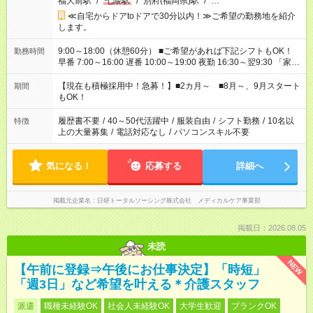
福大前駅
/
七隈駅
/
別府(福岡県)駅
/
…
≪自宅からドアtoドアで30分以内！≫ご希望の勤務地を紹介
します。
9:00～18:00（休憩60分） ■ご希望があれば下記シフトもOK！
勤務時間
早番 7:00～16:00 遅番 10:00～19:00 夜勤 16:30～翌9:30 「家族
と休みを合わせたい」 「余裕を持って夕飯の準備がしたい」
「できれば残業はしたくない」 など、ご希望を教えてください
【現在も積極採用中！急募！】■2カ月～ ■8月～、9月スタート
期間
ね。 ※Wワーク希望の方へ 今ご覧のお仕事で希望する勤務時間
もOK！
と、もう1つのお仕事の勤務時間。 合計で週40時間を超える場
合は応募できません。
履歴書不要
/
40～50代活躍中
/
服装自由
/
シフト勤務
/
10名以
特徴
上の大量募集
/
電話対応なし
/
パソコンスキル不要
気になる！
応募する
詳細へ
掲載元企業名
日研トータルソーシング株式会社 メディカルケア事業部
掲載日：2026.08.05
未読
NEW
【午前に登録⇒午後にお仕事決定】「時短」
「週3日」など希望を叶える＊介護スタッフ
派遣
職種未経験OK
社会人未経験OK
大学生歓迎
ブランクOK