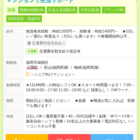
マンションで生活サポート
派遣
職種未経験OK
社会人未経験OK
大学生歓迎
ブランクOK
WEB登録・面接OK
無資格未経験：時給1350円～ 経験者：時給1400円～ ★日払
給与
い／週払い制度あり（月払いも選べます）※稼働開始時は手続き
完了次第のお支払いとなります。
交通費別途支給あり
交通費全額支給※規定有
交通費
福岡市城南区
勤務地
七隈駅
/
茶山(福岡県)駅
/
梅林(福岡県)駅
＜シニア向けマンション＞
★1日4時間～の時短シフトOK ★スタート時間選べます！ 7:00～
勤務時間
16:00 9:00～17:00 11:00～19:00 など 残業なし！ ※Wワークの
場合、他のお仕事と合わせ週40時間超の就業はご案内できませ
ん ※法令に基づき、週20時間以上勤務は社会保険への加入対象
開始日はご相談ください！ ★急募 ★職場が気に入れば、長期
期間
となります ※労働者派遣法（日雇い派遣の原則禁止）により、
でも働けます！
短時間・短期間の就業はご案内が難しい場合があります
日払いOK
/
履歴書不要
/
40～50代活躍中
/
副業・WワークOK
/
特徴
服装自由
/
シフト勤務
/
10名以上の大量募集
/
電話対応なし
/
パ
ソコンスキル不要