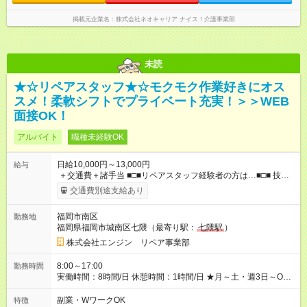
掲載元企業名
株式会社ネオキャリア ナイス！介護事業部
未読
★☆リペアスタッフ★☆モクモク作業好きにオス
スメ！柔軟シフトでプライベート充実！＞＞WEB
面接OK！
アルバイト
職種未経験OK
日給10,000円～13,000円
給与
＋交通費＋諸手当 ■□■リペアスタッフ経験者の方は…■□■ 技術
チェック後に日給を決定します！ ・現場数に応じて『日給が1.2
交通費別途支給あり
倍』！ ・その他手当により『1.5倍』になることも…！ ・その他
1日ごとの評価ポイントもあり 頑張った分だけ評価されます！ ◆
福岡市南区
勤務地
交通費規定支給 ◆残業手当あり ◆子供手当あり ◆宿泊手当あり
福岡県福岡市城南区七隈（最寄り駅：
七隈駅
）
(2000円/1日) ※宿泊を伴う現場の場合 ◆先輩スタッフの給与例
﹋﹋﹋﹋﹋﹋﹋﹋﹋﹋﹋ ・週5日勤務Aさん ＞＞日給10，000円
株式会社エンジン リペア事業部
×20勤務 ＞＞月収20万円＋諸手当 【試用期間】試用期間あり 試
用期間の長さ：6ヶ月 ※ 雇用形態と給与に、本採用時と異なる部
8:00～17:00
勤務時間
分があります。 雇用形態：本採用時と同じです。 給与：日
実働時間：8時間/日 休憩時間：1時間/日 ★月～土・週3日～OK
給 8,460円以上 ::::: ::::: ::::: ::::: ::::: :::::: 120勤務までは日給8，460
★週4～5日入れる方大歓迎！※日時相談OK ★時期により連休取
円 121勤務目から日給10，000円～ となります。
得も可能！ ＼毎月希望シフト提出で働きやすい！／ 毎月20日ま
副業・WワークOK
特徴