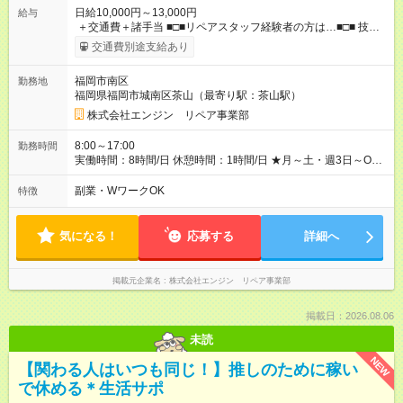
日給10,000円～13,000円
給与
＋交通費＋諸手当 ■□■リペアスタッフ経験者の方は…■□■ 技術
チェック後に日給を決定します！ ・現場数に応じて『日給が1.2
交通費別途支給あり
倍』！ ・その他手当により『1.5倍』になることも…！ ・その他
1日ごとの評価ポイントもあり 頑張った分だけ評価されます！ ◆
福岡市南区
勤務地
交通費規定支給 ◆残業手当あり ◆子供手当あり ◆宿泊手当あり
福岡県福岡市城南区茶山（最寄り駅：茶山駅）
(2000円/1日) ※宿泊を伴う現場の場合 ◆先輩スタッフの給与例
﹋﹋﹋﹋﹋﹋﹋﹋﹋﹋﹋ ・週5日勤務Aさん ＞＞日給10，000円
株式会社エンジン リペア事業部
×20勤務 ＞＞月収20万円＋諸手当 【試用期間】試用期間あり 試
用期間の長さ：6ヶ月 ※ 雇用形態と給与に、本採用時と異なる部
8:00～17:00
勤務時間
分があります。 雇用形態：本採用時と同じです。 給与：日
実働時間：8時間/日 休憩時間：1時間/日 ★月～土・週3日～OK
給 8,460円以上 ::::: ::::: ::::: ::::: ::::: :::::: 120勤務までは日給8，460
★週4～5日入れる方大歓迎！※日時相談OK ★時期により連休取
円 121勤務目から日給10，000円～ となります。
得も可能！ ＼毎月希望シフト提出で働きやすい！／ 毎月20日ま
副業・WワークOK
特徴
::::: ::::: ::::: ::::: ::::: ::::::
でに翌月の勤務希望シフトを提出◎ ※シフト変更は前週までに相
談OK
気になる！
応募する
詳細へ
掲載元企業名
株式会社エンジン リペア事業部
掲載日：2026.08.06
未読
NEW
【関わる人はいつも同じ！】推しのために稼い
で休める＊生活サポ