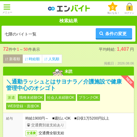
0
メニュー
気になる！
ログイン
検索結果
条件の変更
七隈のバイト一覧
72
1,407
件中
1
～
50
件表示
平均時給:
円
新着順
時給順
人気順
掲載日：2026.08.06
未読
NEW
＼通勤ラッシュとはサヨナラ／介護施設で健康
管理中心のオシゴト
派遣
職種未経験OK
社会人未経験OK
ブランクOK
WEB登録・面接OK
時給1900円～ ■週払いOK ■日収1万5200円以上
給与
交通費別途支給あり
交通費全額支給
交通費