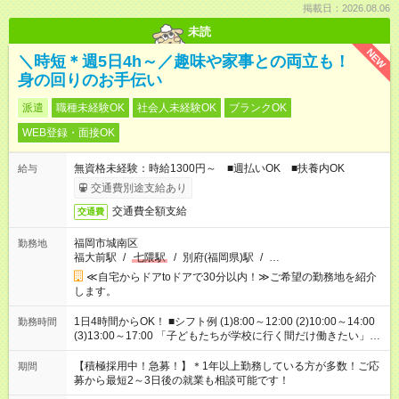
掲載日：2026.08.06
未読
NEW
＼時短＊週5日4h～／趣味や家事との両立も！
身の回りのお手伝い
派遣
職種未経験OK
社会人未経験OK
ブランクOK
WEB登録・面接OK
無資格未経験：時給1300円～ ■週払いOK ■扶養内OK
給与
交通費別途支給あり
交通費全額支給
交通費
福岡市城南区
勤務地
福大前駅
/
七隈駅
/
別府(福岡県)駅
/
…
≪自宅からドアtoドアで30分以内！≫ご希望の勤務地を紹介
します。
1日4時間からOK！ ■シフト例 (1)8:00～12:00 (2)10:00～14:00
勤務時間
(3)13:00～17:00 「子どもたちが学校に行く間だけ働きたい」
「余裕を持って夕飯の準備がしたい」 「午前中は働いて、午後
はプライベートの時間にしたい」 など、ご希望を教えてくださ
【積極採用中！急募！】＊1年以上勤務している方が多数！ご応
期間
いね。 ※Wワーク希望の方へ 今ご覧のお仕事で希望する勤務時
募から最短2～3日後の就業も相談可能です！
間と、もう1つのお仕事の勤務時間。 合計で週40時間を超える