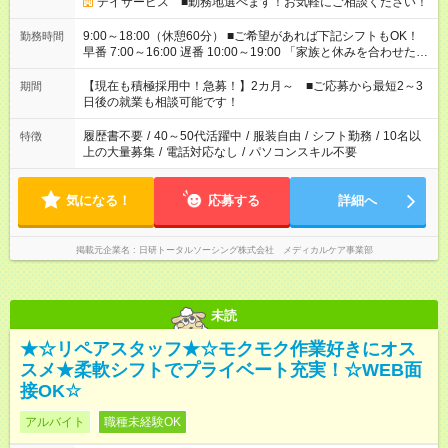
デイサービス ■勤務地選べます！お気軽にご相談ください！
9:00～18:00（休憩60分） ■ご希望があれば下記シフトもOK！
勤務時間
早番 7:00～16:00 遅番 10:00～19:00 「家族と休みを合わせた
い」 「余裕を持って夕飯の準備がしたい」 「できれば残業はし
たくない」 など、ご希望を教えてくださいね。 ※Wワーク希望
【現在も積極採用中！急募！】2カ月～ ■ご応募から最短2～3
期間
の方へ 今ご覧のお仕事で希望する勤務時間と、もう1つのお仕事
日後の就業も相談可能です！
の勤務時間。 合計で週40時間を超える場合は応募できません。
履歴書不要
/
40～50代活躍中
/
服装自由
/
シフト勤務
/
10名以
特徴
上の大量募集
/
電話対応なし
/
パソコンスキル不要
気になる！
応募する
詳細へ
掲載元企業名
日研トータルソーシング株式会社 メディカルケア事業部
未読
★☆リペアスタッフ★☆モクモク作業好きにオス
スメ★柔軟シフトでプライベート充実！☆WEB面
接OK☆
アルバイト
職種未経験OK