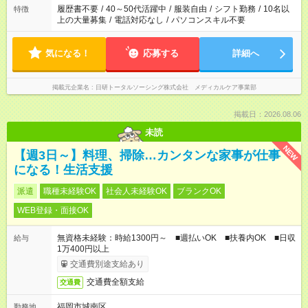
場合は応募できません。
履歴書不要
/
40～50代活躍中
/
服装自由
/
シフト勤務
/
10名以
特徴
上の大量募集
/
電話対応なし
/
パソコンスキル不要
気になる！
応募する
詳細へ
掲載元企業名
日研トータルソーシング株式会社 メディカルケア事業部
掲載日：2026.08.06
未読
NEW
【週3日～】料理、掃除…カンタンな家事が仕事
になる！生活支援
派遣
職種未経験OK
社会人未経験OK
ブランクOK
WEB登録・面接OK
無資格未経験：時給1300円～ ■週払いOK ■扶養内OK ■日収
給与
1万400円以上
交通費別途支給あり
交通費全額支給
交通費
福岡市城南区
勤務地