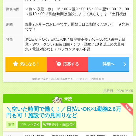
＜例＞ 夜勤（例） 16：00～翌9：00 16：30～翌9：30 17：00
勤務時間
～翌10：00 ※勤務時間は施設によって異なります 「土日祝は休
みたい」 「しっかり稼ぎたい」 「もう少し遅い時間から始めた
い」など ご希望にあったお仕事をご案内いたします。 ※未経験
短期2ヵ月～のお仕事です。開始日はご相談ください！ ★急募
期間
の方の場合は1～2ヶ月間は日中での仕事を経験いただき、 お
です！
仕事に慣れてからの夜勤になります。 ★家庭の都合でお休みが
必要な場合も遠慮なくご相談ください。
週1日からOK
/
日払いOK
/
履歴書不要
/
40～50代活躍中
/
副
特徴
業・WワークOK
/
服装自由
/
シフト勤務
/
10名以上の大量募
集
/
電話対応なし
/
パソコンスキル不要
気になる！
応募する
詳細へ
掲載元企業名
株式会社ネオキャリア ナイス！介護事業部
掲載日：2026.08.05
未読
NEW
＼空いた時間で働く！／日払いOK×1勤務2.6万
円も可！施設での見回りなど
派遣
ブランクOK
WEB登録・面接OK