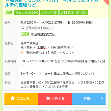
ルテの整理など
派遣
社会人未経験OK
ブランクOK
WEB登録・面接OK
時給1200円～ ■月収19.2万円～（日収9600円×20日）
給与
交通費別途支給あり
交通費規定内支給
交通費
福岡市城南区
勤務地
福大前駅
/
七隈駅
/
別府(福岡県)駅
/
…
【勤務地選べます】病院・クリニック
8:00～17:00 9:00～18:00など ※ご希望の時間帯をご相談くださ
勤務時間
い。
2ヶ月～OK ※スタート日はお気軽にご相談ください！
期間
履歴書不要
/
40～50代活躍中
/
服装自由
/
シフト勤務
/
10名以
特徴
上の大量募集
/
パソコンスキル不要
気になる！
応募する
詳細へ
掲載元企業名
株式会社スタッフサービス メディカル事業本部