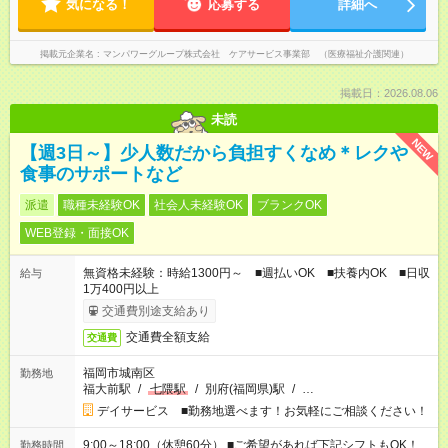
気になる！
応募する
詳細へ
掲載元企業名
マンパワーグループ株式会社 ケアサービス事業部 （医療福祉介護関連）
掲載日：2026.08.06
未読
NEW
【週3日～】少人数だから負担すくなめ＊レクや
食事のサポートなど
派遣
職種未経験OK
社会人未経験OK
ブランクOK
WEB登録・面接OK
無資格未経験：時給1300円～ ■週払いOK ■扶養内OK ■日収
給与
1万400円以上
交通費別途支給あり
交通費全額支給
交通費
福岡市城南区
勤務地
福大前駅
/
七隈駅
/
別府(福岡県)駅
/
…
デイサービス ■勤務地選べます！お気軽にご相談ください！
9:00～18:00（休憩60分） ■ご希望があれば下記シフトもOK！
勤務時間