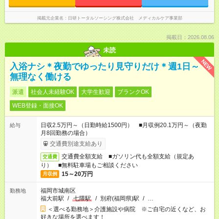
掲載元企業名
日研トータルソーシング株式会社 メディカルケア事業部
掲載日：2026.08.06
未読
NEW
入浴ナシ＊夜勤でゆったり見守りだけ＊週1日～
無理なく働ける
派遣
社会人未経験OK
大学生歓迎
ブランクOK
WEB登録・面接OK
日収2.5万円～（日勤時給1500円） ■月収例20.1万円～（夜勤
給与
月8回勤務の場合）
交通費別途支給あり
交通費全額支給 ■ガソリン代も全額支給（規定あ
交通費
り） ■無料駐車場もご相談ください
15～20万円
月収例
福岡市城南区
勤務地
福大前駅
/
七隈駅
/
別府(福岡県)駅
/
…
＜選べる勤務地＞介護施設や病院 ※ご自宅の近くなど、お
好きな場所を選べます！