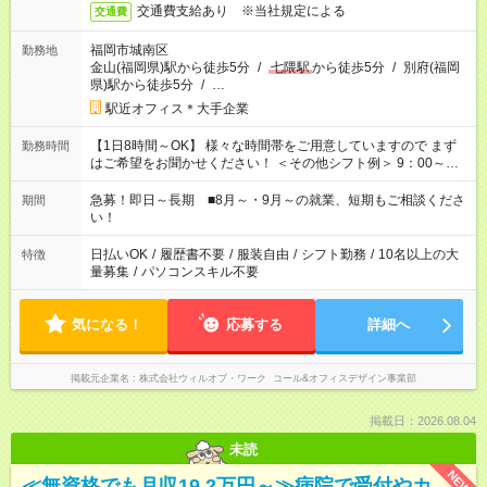
交通費支給あり ※当社規定による
交通費
福岡市城南区
勤務地
金山(福岡県)駅から徒歩5分
/
七隈駅
から徒歩5分
/
別府(福岡
県)駅から徒歩5分
/
…
駅近オフィス＊大手企業
【1日8時間～OK】 様々な時間帯をご用意していますので まず
勤務時間
はご希望をお聞かせください！ ＜その他シフト例＞ 9：00～
17：00 11：00～20：00 などなど！その他のお時間もOKです！
急募！即日～長期 ■8月～・9月～の就業、短期もご相談くださ
期間
い！
日払いOK
/
履歴書不要
/
服装自由
/
シフト勤務
/
10名以上の大
特徴
量募集
/
パソコンスキル不要
気になる！
応募する
詳細へ
掲載元企業名
株式会社ウィルオブ・ワーク コール&オフィスデザイン事業部
掲載日：2026.08.04
未読
NEW
≪無資格でも月収19.2万円～≫病院で受付やカ