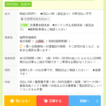
WEB登録・面接OK
時給1350円～ ■日払いOK（規定あり）※即日払い不可
給与
交通費別途支給あり
交通費全額支給 ■ガソリン代も全額支給（規定あ
交通費
り） ■無料駐車場もご相談ください
福岡市城南区
勤務地
福大前駅
/
七隈駅
/
別府(福岡県)駅
/
…
＜選べる勤務地＞介護施設や病院 ※ご自宅の近くなど、お
好きな場所を選べます！
★1日5時間～OK！ （例）9:00～18:00のあいだ もちろん1日8時
勤務時間
間のお仕事もご紹介可能です！ご希望をお聞かせください！ ※
週最低15時間以上の勤務が必要です
短期2ヵ月～のお仕事です。開始日はご相談ください！ ★急募
期間
です！
日払いOK
/
履歴書不要
/
40～50代活躍中
/
副業・WワークOK
/
特徴
服装自由
/
シフト勤務
/
10名以上の大量募集
/
電話対応なし
/
パ
ソコンスキル不要
気になる！
応募する
詳細へ