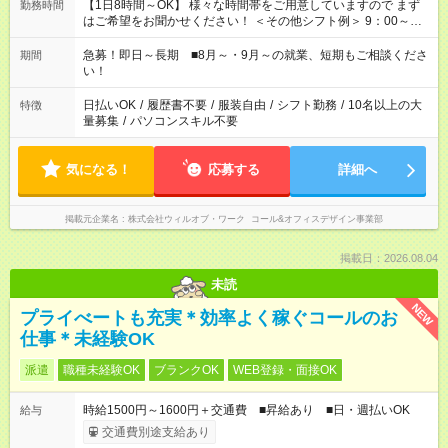
【1日8時間～OK】 様々な時間帯をご用意していますので まず
勤務時間
はご希望をお聞かせください！ ＜その他シフト例＞ 9：00～
17：00 11：00～20：00 などなど！その他のお時間もOKです！
急募！即日～長期 ■8月～・9月～の就業、短期もご相談くださ
期間
い！
日払いOK
/
履歴書不要
/
服装自由
/
シフト勤務
/
10名以上の大
特徴
量募集
/
パソコンスキル不要
気になる！
応募する
詳細へ
掲載元企業名
株式会社ウィルオブ・ワーク コール&オフィスデザイン事業部
掲載日：2026.08.04
未読
NEW
プライべートも充実＊効率よく稼ぐコールのお
仕事＊未経験OK
派遣
職種未経験OK
ブランクOK
WEB登録・面接OK
時給1500円～1600円＋交通費 ■昇給あり ■日・週払いOK
給与
交通費別途支給あり