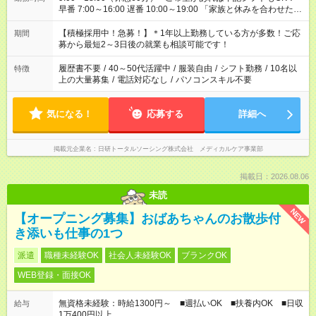
早番 7:00～16:00 遅番 10:00～19:00 「家族と休みを合わせた
い」 「余裕を持って夕飯の準備がしたい」 「できれば残業はし
たくない」 など、ご希望を教えてくださいね。 ※Wワーク希望
【積極採用中！急募！】＊1年以上勤務している方が多数！ご応
期間
の方へ 今ご覧のお仕事で希望する勤務時間と、もう1つのお仕事
募から最短2～3日後の就業も相談可能です！
の勤務時間。 合計で週40時間を超える場合は応募できません。
履歴書不要
/
40～50代活躍中
/
服装自由
/
シフト勤務
/
10名以
特徴
上の大量募集
/
電話対応なし
/
パソコンスキル不要
気になる！
応募する
詳細へ
掲載元企業名
日研トータルソーシング株式会社 メディカルケア事業部
掲載日：2026.08.06
未読
NEW
【オープニング募集】おばあちゃんのお散歩付
き添いも仕事の1つ
派遣
職種未経験OK
社会人未経験OK
ブランクOK
WEB登録・面接OK
無資格未経験：時給1300円～ ■週払いOK ■扶養内OK ■日収
給与
1万400円以上