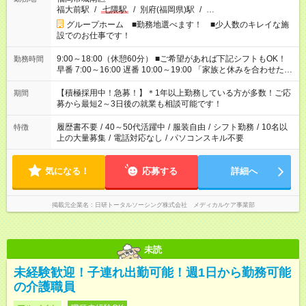
福大前駅
/
七隈駅
/
別府(福岡県)駅
/
…
グループホーム ■勤務地選べます！ ■少人数のキレイな施
設でのお仕事です！
9:00～18:00（休憩60分） ■ご希望があれば下記シフトもOK！
勤務時間
早番 7:00～16:00 遅番 10:00～19:00 「家族と休みを合わせた
い」 「余裕を持って夕飯の準備がしたい」 「できれば残業はし
たくない」 など、ご希望を教えてくださいね。 ※Wワーク希望
【積極採用中！急募！】＊1年以上勤務している方が多数！ご応
期間
の方へ 今ご覧のお仕事で希望する勤務時間と、もう1つのお仕事
募から最短2～3日後の就業も相談可能です！
の勤務時間。 合計で週40時間を超える場合は応募できません。
履歴書不要
/
40～50代活躍中
/
服装自由
/
シフト勤務
/
10名以
特徴
上の大量募集
/
電話対応なし
/
パソコンスキル不要
気になる！
応募する
詳細へ
掲載元企業名
日研トータルソーシング株式会社 メディカルケア事業部
未読
未経験歓迎！子連れ出勤可能！週1日から勤務可能
の介護職員