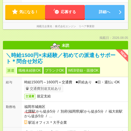
::::: ::::: ::::: ::::: ::::: ::::::
でに翌月の勤務希望シフトを提出◎ ※シフト変更は前週までに相
談OK
気になる！
応募する
詳細へ
掲載元企業名
株式会社エンジン リペア事業部
掲載日：2026.08.05
未読
NEW
＼時給1500円×未経験／初めての派遣もサポー
ト＊問合せ対応
派遣
職種未経験OK
ブランクOK
WEB登録・面接OK
時給1500円～1600円＋交通費 ■昇給あり ■日・週払いOK
給与
交通費別途支給あり
規定支給
交通費
福岡市城南区
勤務地
七隈駅
から徒歩5分
/
別府(福岡県)駅から徒歩5分
/
福大前駅
から徒歩5分
/
…
駅近オフィス＊大手企業