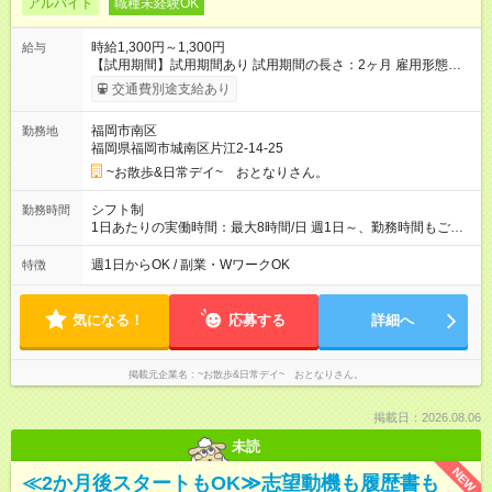
アルバイト
職種未経験OK
時給1,300円～1,300円
給与
【試用期間】試用期間あり 試用期間の長さ：2ヶ月 雇用形態、
給与は本採用時と同じです。
交通費別途支給あり
福岡市南区
勤務地
福岡県福岡市城南区片江2-14-25
~お散歩&日常デイ~ おとなりさん。
シフト制
勤務時間
1日あたりの実働時間：最大8時間/日 週1日～、勤務時間もご相
談ください！ 一番助かるのは8:00～18:00の間の8時間（休憩60
分）のシフトです
週1日からOK / 副業・WワークOK
特徴
気になる！
応募する
詳細へ
掲載元企業名
~お散歩&日常デイ~ おとなりさん。
掲載日：2026.08.06
未読
NEW
≪2か月後スタートもOK≫志望動機も履歴書も