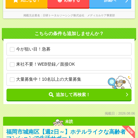
気になる！
応募する
詳細へ
掲載元企業名
日研トータルソーシング株式会社 メディカルケア事業部
こちらの条件も追加しませんか？
今が狙い目！急募
来社不要！WEB登録／面接OK
大量募集中！10名以上の大量募集
追加して再検索！
掲載日：2026.08.06
未読
NEW
福岡市城南区【週2日～】ホテルライクな高齢者