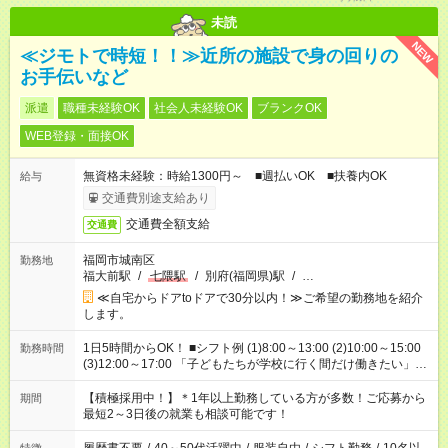
未読
NEW
≪ジモトで時短！！≫近所の施設で身の回りの
お手伝いなど
派遣
職種未経験OK
社会人未経験OK
ブランクOK
WEB登録・面接OK
無資格未経験：時給1300円～ ■週払いOK ■扶養内OK
給与
交通費別途支給あり
交通費全額支給
交通費
福岡市城南区
勤務地
福大前駅
/
七隈駅
/
別府(福岡県)駅
/
…
≪自宅からドアtoドアで30分以内！≫ご希望の勤務地を紹介
します。
1日5時間からOK！ ■シフト例 (1)8:00～13:00 (2)10:00～15:00
勤務時間
(3)12:00～17:00 「子どもたちが学校に行く間だけ働きたい」
「余裕を持って夕飯の準備がしたい」 「午前中は働いて、午後
はプライベートの時間にしたい」 など、ご希望を教えてくださ
【積極採用中！】＊1年以上勤務している方が多数！ご応募から
期間
いね。 ※Wワーク希望の方へ 今ご覧のお仕事で希望する勤務時
最短2～3日後の就業も相談可能です！
間と、もう1つのお仕事の勤務時間。 合計で週40時間を超える
場合は応募できません。