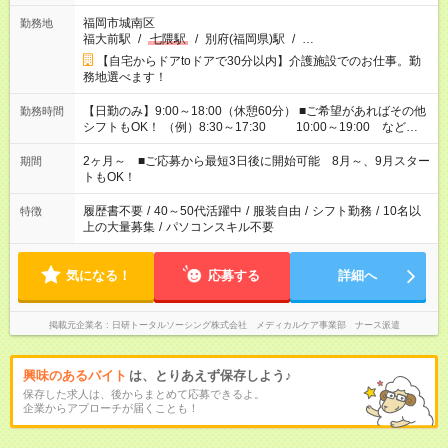
福岡市城南区
勤務地
福大前駅
/
七隈駅
/
別府(福岡県)駅
/
…
【自宅からドアtoドアで30分以内】介護施設でのお仕事。勤
務地選べます！
【日勤のみ】9:00～18:00（休憩60分） ■ご希望があればその他
勤務時間
シフトもOK！ （例）8:30～17:30 10:00～19:00 など
「家族とお休みを合わせたい」 「余裕を持って夕飯の準備がし
たい」 「できれば残業はしたくない」 など、ご希望があれば教
2ヶ月～ ■ご応募から最短3日後に開始可能 8月～、9月スター
期間
えてくださいね。 ※Wワーク希望の方へ 今ご覧のお仕事で希望
トもOK！
する勤務時間と、もう1つのお仕事の勤務時間。 合計で週40時
間を超える場合は応募できません
履歴書不要
/
40～50代活躍中
/
服装自由
/
シフト勤務
/
10名以
特徴
上の大量募集
/
パソコンスキル不要
気になる！
応募する
詳細へ
掲載元企業名
日研トータルソーシング株式会社 メディカルケア事業部 ナース派遣
興味のあるバイト
は、とりあえず保存しよう♪
保存した求人は、後からまとめて応募できるよ。
企業からアプローチが届くことも！