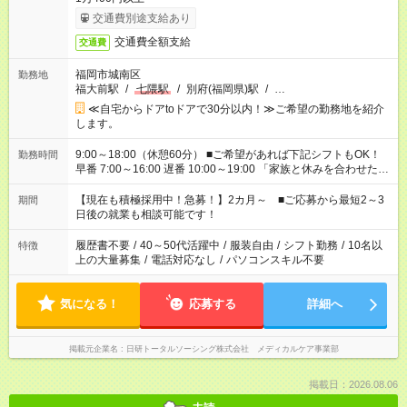
交通費別途支給あり
交通費全額支給
交通費
福岡市城南区
勤務地
福大前駅
/
七隈駅
/
別府(福岡県)駅
/
…
≪自宅からドアtoドアで30分以内！≫ご希望の勤務地を紹介
します。
9:00～18:00（休憩60分） ■ご希望があれば下記シフトもOK！
勤務時間
早番 7:00～16:00 遅番 10:00～19:00 「家族と休みを合わせた
い」 「余裕を持って夕飯の準備がしたい」 「できれば残業はし
たくない」 など、ご希望を教えてくださいね。 ※Wワーク希望
【現在も積極採用中！急募！】2カ月～ ■ご応募から最短2～3
期間
の方へ 今ご覧のお仕事で希望する勤務時間と、もう1つのお仕事
日後の就業も相談可能です！
の勤務時間。 合計で週40時間を超える場合は応募できません。
履歴書不要
/
40～50代活躍中
/
服装自由
/
シフト勤務
/
10名以
特徴
上の大量募集
/
電話対応なし
/
パソコンスキル不要
気になる！
応募する
詳細へ
掲載元企業名
日研トータルソーシング株式会社 メディカルケア事業部
掲載日：2026.08.06