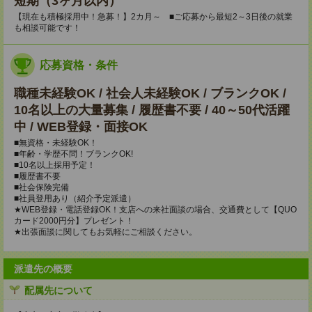
短期（3ヶ月以内）
【現在も積極採用中！急募！】2カ月～ ■ご応募から最短2～3日後の就業
も相談可能です！
応募資格・条件
職種未経験OK / 社会人未経験OK / ブランクOK /
10名以上の大量募集 / 履歴書不要 / 40～50代活躍
中 / WEB登録・面接OK
■無資格・未経験OK！
■年齢・学歴不問！ブランクOK!
■10名以上採用予定！
■履歴書不要
■社会保険完備
■社員登用あり（紹介予定派遣）
★WEB登録・電話登録OK！支店への来社面談の場合、交通費として【QUO
カード2000円分】プレゼント！
★出張面談に関してもお気軽にご相談ください。
派遣先の概要
配属先について