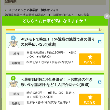
登録場所
メディカルケア事業部 博多オフィス
×
福岡県福岡市博多区博多駅前2-1-1 福岡朝日ビル 5F 510号室
TEL：0120-802-274
どちらのお仕事が気になりますか？
MAIL：
tenshoku@nikken-ts.jp
担当：採用担当
1
/10
メディカルケア事業部 小倉オフィス
福岡県北九州市小倉北区米町1-3-1 明治安田生命北九州ビル3F
≪ジモトで時短！！≫近所の施設で身の回り
のお手伝いなど[派遣]
TEL：0120-802-274
MAIL：
tenshoku@nikken-ts.jp
無資格未経験：時給1300円～ ■週払
担当：採用担当
給与
いOK ■扶養内OK
メディカルケア事業部 熊本オフィス
福大前駅 / 七隈駅 / 別府(福岡県)駅 / …
気になる!
勤務地
熊本県熊本市中央区花畑町1-7 MY熊本ビル2F 2-3号室
TEL：0120-917-473
MAIL：
tenshoku@nikken-ts.jp
担当：採用担当
＜最短3日後にお仕事決定！＞お散歩の付き
登録交通費
添いやお話相手など！入浴介助ナシ[派遣]
★今ならご来社登録でQUOカード2000円分をプレゼント中★
時給1350円～ ■日払いOK（規定あ
給与
り）※即日払い不可
西新駅 / 藤崎(福岡県)駅 / 室見駅 / …
気になる!
勤務地