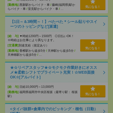
[勤務地]
西新駅からバイク・車
/
藤崎(福岡県)駅か
気になる！
らバイク・車
/
室見駅からバイク・車
/
…
【1日～＆3時間～！】ぺたぺた＊シール貼りやスイ
ーツのトッピングなど[派遣]
[給 与]
▼時給1200円～1500円 ◎日払いOK！
※時給はお仕事により異なります。
[交通費]
別途支給（規定あり）
気になる！
[勤務地]
香椎駅から徒歩5分
/
天神駅から徒歩5分
/
天神南駅から徒歩5分
/
…
★☆リペアスタッフ★☆モクモク作業好きにオスス
メ★柔軟シフトでプライベート充実！☆WEB面接
OK☆[アルバイト]
[給 与]
日給10,000円～13,000円
[勤務地]
福岡県福岡市中央区桜坂（最寄り駅： 桜坂
気になる！
駅）
<タイパ抜群>倉庫内でのピッキング・梱包（日勤）