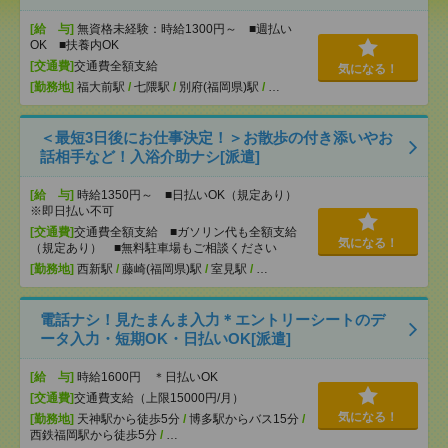
[給 与]
無資格未経験：時給1300円～ ■週払い
OK ■扶養内OK
[交通費]
交通費全額支給
気になる！
[勤務地]
福大前駅
/
七隈駅
/
別府(福岡県)駅
/
…
＜最短3日後にお仕事決定！＞お散歩の付き添いやお
話相手など！入浴介助ナシ[派遣]
[給 与]
時給1350円～ ■日払いOK（規定あり）
※即日払い不可
[交通費]
交通費全額支給 ■ガソリン代も全額支給
気になる！
（規定あり） ■無料駐車場もご相談ください
[勤務地]
西新駅
/
藤崎(福岡県)駅
/
室見駅
/
…
電話ナシ！見たまんま入力＊エントリーシートのデ
ータ入力・短期OK・日払いOK[派遣]
[給 与]
時給1600円 ＊日払いOK
[交通費]
交通費支給（上限15000円/月）
気になる！
[勤務地]
天神駅から徒歩5分
/
博多駅からバス15分
/
西鉄福岡駅から徒歩5分
/
…