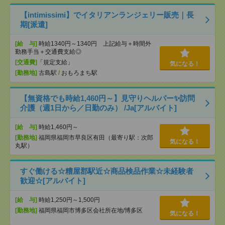
【intimissimi】でイタリアンランジェリー販売｜長
期[派遣]
[給 与]
時給1340円～1340円 上記給与＋時間外
勤務手当＋交通費支給◎
[交通費]
「規定支給」
気になる！
[勤務地]
古島駅
/
おもろまち駅
【無資格でも時給1,460円～】見守りヘルパー✨訪問
介護（週1日から／日勤のみ） /Ja[アルバイト]
[給 与]
時給1,460円～
[勤務地]
福岡県福岡市早良区有田（最寄り駅：次郎
気になる！
丸駅）
すぐ働ける☆糟屋郡駅近☆商品検品作業☆未経験者
歓迎☆[アルバイト]
[給 与]
時給1,250円～1,500円
[勤務地]
福岡県福岡市博多区会社所在地/博多区
気になる！