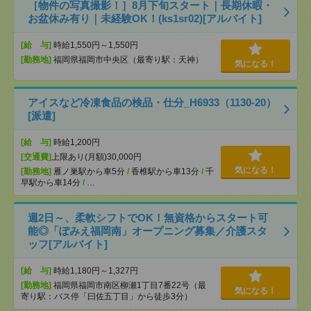
［物件の写真撮影！］8月下旬スタート｜長期休暇・
お盆休み有り｜未経験OK！(ks1sr02)[アルバイト]
[給 与]
時給1,550円～1,550円
[勤務地]
福岡県福岡市中央区（最寄り駅：天神）
気になる！
アイスなど冷凍食品の検品・仕分_H6933（1130-20）
[派遣]
[給 与]
時給1,200円
[交通費]
上限あり(月額)30,000円
気になる！
[勤務地]
雁ノ巣駅から車5分
/
香椎駅から車13分
/
千
早駅から車14分
/
…
週2日～、柔軟シフトでOK！無資格からスタート可
能◎「ぽみえ福岡南」オープニング募集／介護スタ
ッフ[アルバイト]
[給 与]
時給1,180円～1,327円
[勤務地]
福岡県福岡市南区柳瀬1丁目7番22号（最
気になる！
寄り駅：バス停「曰佐五丁目」から徒歩3分）