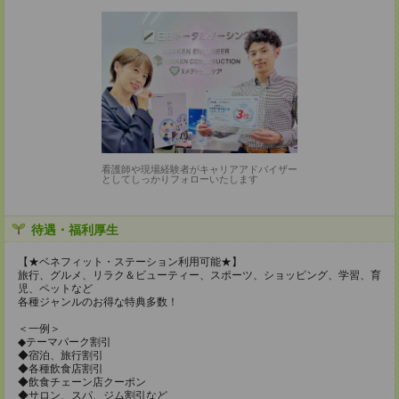
看護師や現場経験者がキャリアアドバイザー
としてしっかりフォローいたします
待遇・福利厚生
【★ベネフィット・ステーション利用可能★】
旅行、グルメ、リラク＆ビューティー、スポーツ、ショッピング、学習、育
児、ペットなど
各種ジャンルのお得な特典多数！
＜一例＞
◆テーマパーク割引
◆宿泊、旅行割引
◆各種飲食店割引
◆飲食チェーン店クーポン
◆サロン、スパ、ジム割引など