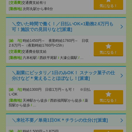
[交通費]
交通費支給有り
気になる！
[勤務地]
次郎丸駅から車6分
＼空いた時間で働く！／日払いOK×1勤務2.6万円も
可！施設での見回りなど[派遣]
[給 与]
時給1450円～ 夜勤時給1760円～ 日収
2.6万円～（夜勤時給1760円×15h）
[交通費]
交通費全額支給
気になる！
[勤務地]
六本松駅
/
西鉄平尾駅
/
大濠公園駅
/
…
＼副業にピッタリ／1日のみOK！ スナック菓子の仕
分けなど＊覚えることほぼなし！[派遣]
[給 与]
時給1300円 日収1万円～も可！ ※日払
いOK
[勤務地]
天神駅から徒歩
/
西鉄福岡駅から徒歩
/
薬
気になる！
院駅から徒歩
/
…
＼来社不要／単発1日OK＊チラシの仕分け[派遣]
[給 与]
時給1,500円～1,875円