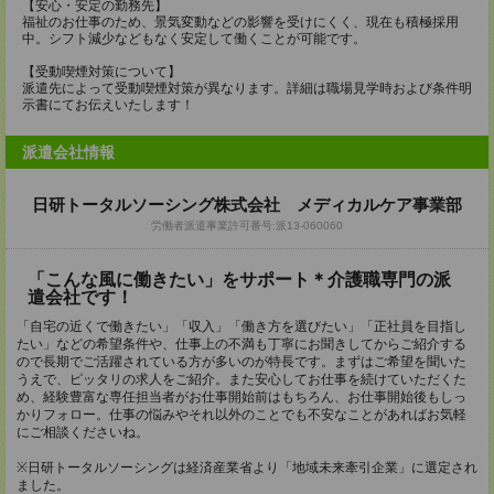
【安心・安定の勤務先】
福祉のお仕事のため、景気変動などの影響を受けにくく、現在も積極採用
中。シフト減少などもなく安定して働くことが可能です。
【受動喫煙対策について】
派遣先によって受動喫煙対策が異なります。詳細は職場見学時および条件明
示書にてお伝えいたします！
派遣会社情報
日研トータルソーシング株式会社 メディカルケア事業部
労働者派遣事業許可番号:派13-060060
「こんな風に働きたい」をサポート＊介護職専門の派
遣会社です！
「自宅の近くで働きたい」「収入」「働き方を選びたい」「正社員を目指し
たい」などの希望条件や、仕事上の不満も丁寧にお聞きしてからご紹介する
ので長期でご活躍されている方が多いのが特長です。まずはご希望を聞いた
うえで、ピッタリの求人をご紹介。また安心してお仕事を続けていただくた
め、経験豊富な専任担当者がお仕事開始前はもちろん、お仕事開始後もしっ
かりフォロー。仕事の悩みやそれ以外のことでも不安なことがあればお気軽
にご相談くださいね。
※日研トータルソーシングは経済産業省より「地域未来牽引企業」に選定され
ました。