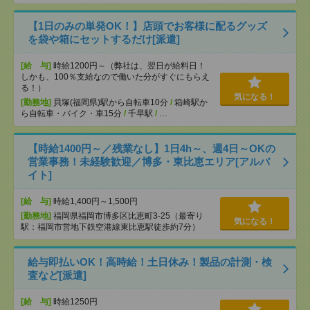
【1日のみの単発OK！】店頭でお客様に配るグッズ
を袋や箱にセットするだけ[派遣]
[給 与]
時給1200円～（弊社は、翌日が給料日！
しかも、100％支給なので働いた分がすぐにもらえ
る！）
気になる！
[勤務地]
貝塚(福岡県)駅から自転車10分
/
箱崎駅か
ら自転車・バイク・車15分
/
千早駅
/
…
【時給1400円～／残業なし】1日4h～、週4日～OKの
営業事務！未経験歓迎／博多・東比恵エリア[アルバ
イト]
[給 与]
時給1,400円～1,500円
[勤務地]
福岡県福岡市博多区比恵町3-25（最寄り
気になる！
駅：福岡市営地下鉄空港線東比恵駅徒歩約7分）
給与即払いOK！高時給！土日休み！製品の計測・検
査など[派遣]
[給 与]
時給1250円