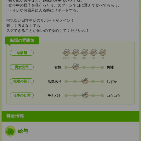
○折り紙や習字など、趣味のお手伝いをする。
○食事中の様子を見守ったり、スプーンで口に運んで食べてもらう。
○トイレやお風呂に入る時にサポートする。
何気ない日常生活のサポートがメイン！
難しく考えなくても、
スグできることが多いので安心してくださいね！
職場の雰囲気
年齢層
20代
30
40
50
60
男女比率
女性
男性
職場の様子
活気あり
しずか
仕事の仕方
テキパキ
コツコツ
募集情報
給与