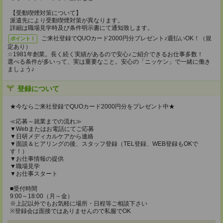
【受動喫煙対策について】
派遣先により受動喫煙対策が異なります。
詳細は職場見学時及び条件明示書にて通知致します。
ご来社登録でQUOカード2000円分プレゼント♪週払いOK！（規
ポイント！
定あり）
☆1981年創業。長く続く実績があるので安心♪ご紹介できるお仕事多数！
選べる条件が多いって、実は重要なこと。安心の「ニッケン」で一緒に働き
ましょう♪
登録について
★今ならご来社登録でQUOカード2000円分をプレゼント中★
≪応募～就業までの流れ≫
▼Webまたはお電話にてご応募
▼日研メディカルケアから連絡
▼面談＆ヒアリングの後、スタッフ登録（TEL登録、WEB登録もOKで
す！）
▼お仕事情報の提供
▼職場見学
▼お仕事スタート
■受付時間
9:00～18:00（月～金）
※上記以外でもお気軽に場所・日程等ご相談下さい
※登録会は面接ではありませんので私服でOK