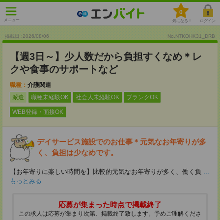
0
メニュー
気になる！
ログイン
掲載日 :2026
/
08
/
06
No.NTKOHK31_DRB
【週3日～】少人数だから負担すくなめ＊レ
クや食事のサポートなど
職種：
介護関連
派遣
職種未経験OK
社会人未経験OK
ブランクOK
WEB登録・面接OK
デイサービス施設でのお仕事＊元気なお年寄りが多
く、負担は少なめです。
【お年寄りに楽しい時間を】比較的元気なお年寄りが多く、働く負
...
もっとみる
応募が集まった時点で掲載終了
この求人は応募が集まり次第、掲載終了致します。予めご理解くださ