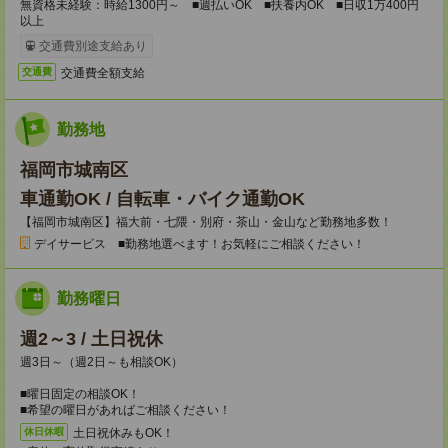
無資格未経験：時給1300円～ ■週払いOK ■扶養内OK ■日収1万400円
以上
交通費別途支給あり
交通費全額支給
交通費
勤務地
福岡市城南区
車通勤OK / 自転車・バイク通勤OK
【福岡市城南区】福大前・七隈・別府・茶山・金山など勤務地多数！
デイサービス ■勤務地選べます！お気軽にご相談ください！
勤務曜日
週2～3 / 土日祝休
週3日～（週2日～も相談OK）
■曜日固定の相談OK！
■希望の曜日があればご相談ください！
土日祝休みもOK！
休日休暇