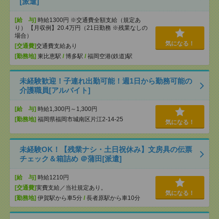
[派遣]
[給 与]
時給1300円 ※交通費全額支給（規定あ
り） 【月収例】20.4万円（21日勤務 ※残業なしの
場合）
気になる！
[交通費]
交通費支給あり
[勤務地]
東比恵駅
/
博多駅
/
福岡空港(鉄道)駅
未経験歓迎！子連れ出勤可能！週1日から勤務可能の
介護職員[アルバイト]
[給 与]
時給1,300円～1,300円
[勤務地]
福岡県福岡市城南区片江2-14-25
気になる！
未経験OK！【残業ナシ・土日祝休み】文房具の伝票
チェック＆箱詰め ＠蒲田[派遣]
[給 与]
時給1210円
[交通費]
実費支給／当社規定あり。
気になる！
[勤務地]
伊賀駅から車5分
/
長者原駅から車10分