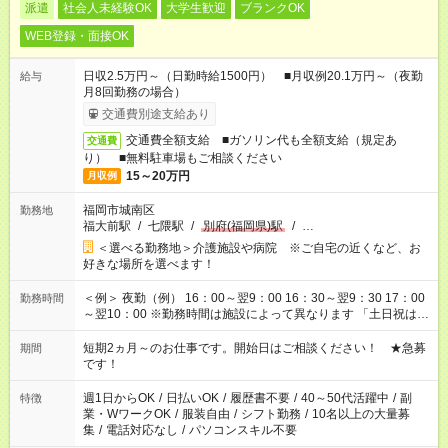
派遣
社会人未経験OK
大学生歓迎
ブランクOK
WEB登録・面接OK
日収2.5万円～（日勤時給1500円） ■月収例20.1万円～（夜勤
給与
月8回勤務の場合）
交通費別途支給あり
交通費全額支給 ■ガソリン代も全額支給（規定あ
交通費
り） ■無料駐車場もご相談ください
15～20万円
月収例
福岡市城南区
勤務地
福大前駅
/
七隈駅
/
別府(福岡県)駅
/
…
＜選べる勤務地＞介護施設や病院 ※ご自宅の近くなど、お
好きな場所を選べます！
＜例＞ 夜勤（例） 16：00～翌9：00 16：30～翌9：30 17：00
勤務時間
～翌10：00 ※勤務時間は施設によって異なります 「土日祝は休
みたい」 「しっかり稼ぎたい」 「もう少し遅い時間から始めた
い」など ご希望にあったお仕事をご案内いたします。 ※未経験
短期2ヵ月～のお仕事です。開始日はご相談ください！ ★急募
期間
の方の場合は1～2ヶ月間は日中での仕事を経験いただき、 お
です！
仕事に慣れてからの夜勤になります。 ★家庭の都合でお休みが
必要な場合も遠慮なくご相談ください。
週1日からOK
/
日払いOK
/
履歴書不要
/
40～50代活躍中
/
副
特徴
業・WワークOK
/
服装自由
/
シフト勤務
/
10名以上の大量募
集
/
電話対応なし
/
パソコンスキル不要