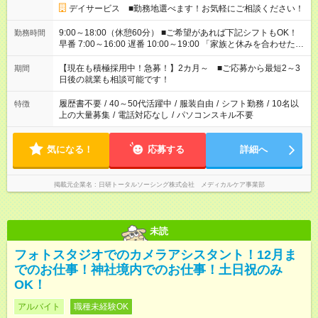
デイサービス ■勤務地選べます！お気軽にご相談ください！
9:00～18:00（休憩60分） ■ご希望があれば下記シフトもOK！
勤務時間
早番 7:00～16:00 遅番 10:00～19:00 「家族と休みを合わせた
い」 「余裕を持って夕飯の準備がしたい」 「できれば残業はし
たくない」 など、ご希望を教えてくださいね。 ※Wワーク希望
【現在も積極採用中！急募！】2カ月～ ■ご応募から最短2～3
期間
の方へ 今ご覧のお仕事で希望する勤務時間と、もう1つのお仕事
日後の就業も相談可能です！
の勤務時間。 合計で週40時間を超える場合は応募できません。
履歴書不要
/
40～50代活躍中
/
服装自由
/
シフト勤務
/
10名以
特徴
上の大量募集
/
電話対応なし
/
パソコンスキル不要
気になる！
応募する
詳細へ
掲載元企業名
日研トータルソーシング株式会社 メディカルケア事業部
未読
フォトスタジオでのカメラアシスタント！12月ま
でのお仕事！神社境内でのお仕事！土日祝のみ
OK！
アルバイト
職種未経験OK