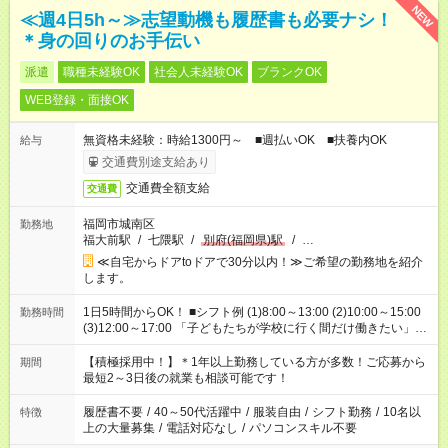
NEW
≪週4日5h～≫志望動機も履歴書も必要ナシ！
＊身の回りのお手伝い
派遣
職種未経験OK
社会人未経験OK
ブランクOK
WEB登録・面接OK
無資格未経験：時給1300円～ ■週払いOK ■扶養内OK
給与
交通費別途支給あり
交通費全額支給
交通費
福岡市城南区
勤務地
福大前駅
/
七隈駅
/
別府(福岡県)駅
/
…
≪自宅からドアtoドアで30分以内！≫ご希望の勤務地を紹介
します。
1日5時間からOK！ ■シフト例 (1)8:00～13:00 (2)10:00～15:00
勤務時間
(3)12:00～17:00 「子どもたちが学校に行く間だけ働きたい」
「余裕を持って夕飯の準備がしたい」 「午前中は働いて、午後
はプライベートの時間にしたい」 など、ご希望を教えてくださ
【積極採用中！】＊1年以上勤務している方が多数！ご応募から
期間
いね。 ※Wワーク希望の方へ 今ご覧のお仕事で希望する勤務時
最短2～3日後の就業も相談可能です！
間と、もう1つのお仕事の勤務時間。 合計で週40時間を超える
場合は応募できません。
履歴書不要
/
40～50代活躍中
/
服装自由
/
シフト勤務
/
10名以
特徴
上の大量募集
/
電話対応なし
/
パソコンスキル不要