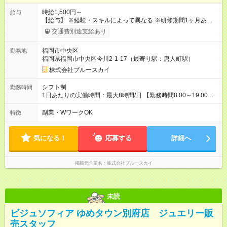
時給1,500円～
給与
【給与】 ※経験・スキルによって異なる ※研修期間1ヶ月あり ※
別途交通費支給（規定あり） ※特別手当あり 【試用期間】試用
交通費別途支給あり
期間あり 試用期間の長さ：1ヶ月 ※ 雇用形態と給与に、本採用
時と異なる部分があります。 雇用形態：本採用時と同じです。
福岡市中央区
勤務地
給与：時給 1,100円以上 ※試用期間は経験・能力を考慮して決定
福岡県福岡市中央区今川2-1-17（最寄り駅：唐人町駅）
致します。
株式会社ブルースカイ
シフト制
勤務時間
1日あたりの実働時間：最大8時間/日 【勤務時間8:00～19:00の
間で実働8h、休憩1h】 シフトに準ずる 【勤務曜日】 シフト制
副業・WワークOK
特徴
気になる！
応募する
詳細へ
掲載元企業名
株式会社ブルースカイ
未読
ビジュソフィア ゆめタウン別府店 ジュエリー販
売スタッフ