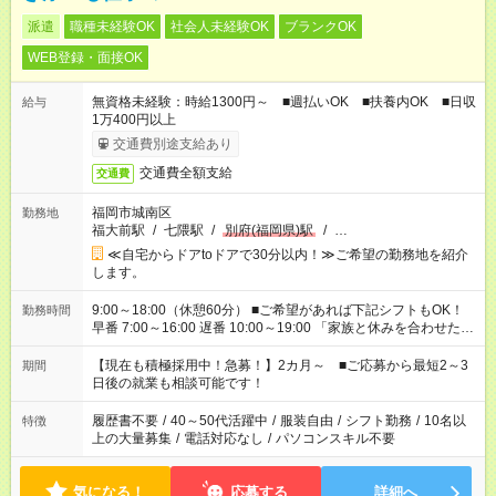
派遣
職種未経験OK
社会人未経験OK
ブランクOK
WEB登録・面接OK
無資格未経験：時給1300円～ ■週払いOK ■扶養内OK ■日収
給与
1万400円以上
交通費別途支給あり
交通費全額支給
交通費
福岡市城南区
勤務地
福大前駅
/
七隈駅
/
別府(福岡県)駅
/
…
≪自宅からドアtoドアで30分以内！≫ご希望の勤務地を紹介
します。
9:00～18:00（休憩60分） ■ご希望があれば下記シフトもOK！
勤務時間
早番 7:00～16:00 遅番 10:00～19:00 「家族と休みを合わせた
い」 「余裕を持って夕飯の準備がしたい」 「できれば残業はし
たくない」 など、ご希望を教えてくださいね。 ※Wワーク希望
【現在も積極採用中！急募！】2カ月～ ■ご応募から最短2～3
期間
の方へ 今ご覧のお仕事で希望する勤務時間と、もう1つのお仕事
日後の就業も相談可能です！
の勤務時間。 合計で週40時間を超える場合は応募できません。
履歴書不要
/
40～50代活躍中
/
服装自由
/
シフト勤務
/
10名以
特徴
上の大量募集
/
電話対応なし
/
パソコンスキル不要
気になる！
応募する
詳細へ