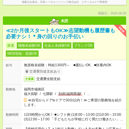
掲載元企業名
日研トータルソーシング株式会社 メディカルケア事業部
掲載日：2026.08.08
未読
NEW
≪2か月後スタートもOK≫志望動機も履歴書も
必要ナシ！＊身の回りのお手伝い
派遣
職種未経験OK
社会人未経験OK
ブランクOK
WEB登録・面接OK
無資格未経験：時給1300円～ ■週払いOK ■扶養内OK
給与
交通費別途支給あり
交通費全額支給
交通費
福岡市城南区
勤務地
福大前駅
/
七隈駅
/
別府(福岡県)駅
/
…
≪自宅からドアtoドアで30分以内！≫ご希望の勤務地を紹介
します。
1日5時間からOK！ ■シフト例 (1)8:00～13:00 (2)10:00～15:00
勤務時間
(3)12:00～17:00 「子どもたちが学校に行く間だけ働きたい」
「余裕を持って夕飯の準備がしたい」 「午前中は働いて、午後
はプライベートの時間にしたい」 など、ご希望を教えてくださ