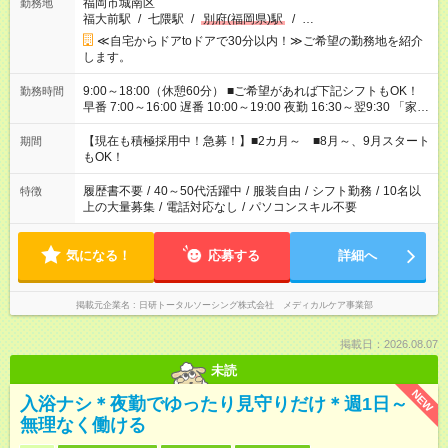
福岡市城南区
勤務地
福大前駅
/
七隈駅
/
別府(福岡県)駅
/
…
≪自宅からドアtoドアで30分以内！≫ご希望の勤務地を紹介
します。
9:00～18:00（休憩60分） ■ご希望があれば下記シフトもOK！
勤務時間
早番 7:00～16:00 遅番 10:00～19:00 夜勤 16:30～翌9:30 「家族
と休みを合わせたい」 「余裕を持って夕飯の準備がしたい」
「できれば残業はしたくない」 など、ご希望を教えてください
【現在も積極採用中！急募！】■2カ月～ ■8月～、9月スタート
期間
ね。 ※Wワーク希望の方へ 今ご覧のお仕事で希望する勤務時間
もOK！
と、もう1つのお仕事の勤務時間。 合計で週40時間を超える場
合は応募できません。
履歴書不要
/
40～50代活躍中
/
服装自由
/
シフト勤務
/
10名以
特徴
上の大量募集
/
電話対応なし
/
パソコンスキル不要
気になる！
応募する
詳細へ
掲載元企業名
日研トータルソーシング株式会社 メディカルケア事業部
掲載日：2026.08.07
未読
NEW
入浴ナシ＊夜勤でゆったり見守りだけ＊週1日～
無理なく働ける