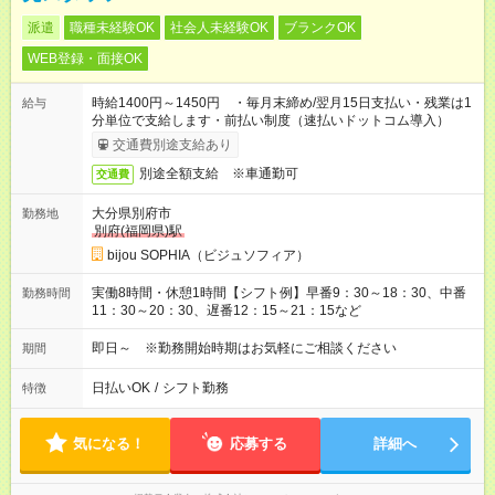
派遣
職種未経験OK
社会人未経験OK
ブランクOK
WEB登録・面接OK
時給1400円～1450円 ・毎月末締め/翌月15日支払い・残業は1
給与
分単位で支給します・前払い制度（速払いドットコム導入）
交通費別途支給あり
別途全額支給 ※車通勤可
交通費
大分県別府市
勤務地
別府(福岡県)駅
bijou SOPHIA（ビジュソフィア）
実働8時間・休憩1時間【シフト例】早番9：30～18：30、中番
勤務時間
11：30～20：30、遅番12：15～21：15など
即日～ ※勤務開始時期はお気軽にご相談ください
期間
日払いOK
/
シフト勤務
特徴
気になる！
応募する
詳細へ