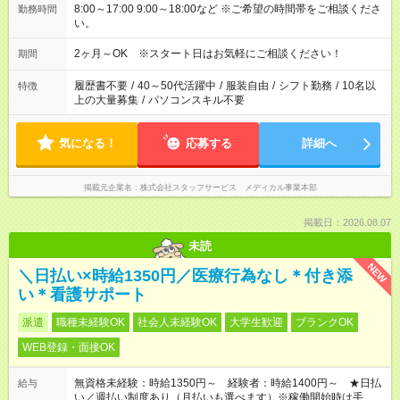
8:00～17:00 9:00～18:00など ※ご希望の時間帯をご相談くださ
勤務時間
い。
2ヶ月～OK ※スタート日はお気軽にご相談ください！
期間
履歴書不要
/
40～50代活躍中
/
服装自由
/
シフト勤務
/
10名以
特徴
上の大量募集
/
パソコンスキル不要
気になる！
応募する
詳細へ
掲載元企業名
株式会社スタッフサービス メディカル事業本部
掲載日：2026.08.07
未読
NEW
＼日払い×時給1350円／医療行為なし＊付き添
い＊看護サポート
派遣
職種未経験OK
社会人未経験OK
大学生歓迎
ブランクOK
WEB登録・面接OK
無資格未経験：時給1350円～ 経験者：時給1400円～ ★日払
給与
い／週払い制度あり（月払いも選べます）※稼働開始時は手続き