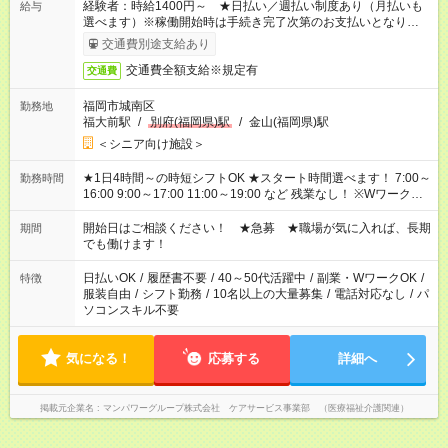
経験者：時給1400円～ ★日払い／週払い制度あり（月払いも
給与
選べます）※稼働開始時は手続き完了次第のお支払いとなりま
す。
交通費別途支給あり
交通費全額支給※規定有
交通費
福岡市城南区
勤務地
福大前駅
/
別府(福岡県)駅
/
金山(福岡県)駅
＜シニア向け施設＞
★1日4時間～の時短シフトOK ★スタート時間選べます！ 7:00～
勤務時間
16:00 9:00～17:00 11:00～19:00 など 残業なし！ ※Wワークの
場合、他のお仕事と合わせ週40時間超の就業はご案内できませ
ん ※法令に基づき、週20時間以上勤務は社会保険への加入対象
開始日はご相談ください！ ★急募 ★職場が気に入れば、長期
期間
となります ※労働者派遣法（日雇い派遣の原則禁止）により、
でも働けます！
短時間・短期間の就業はご案内が難しい場合があります
日払いOK
/
履歴書不要
/
40～50代活躍中
/
副業・WワークOK
/
特徴
服装自由
/
シフト勤務
/
10名以上の大量募集
/
電話対応なし
/
パ
ソコンスキル不要
気になる！
応募する
詳細へ
掲載元企業名
マンパワーグループ株式会社 ケアサービス事業部 （医療福祉介護関連）