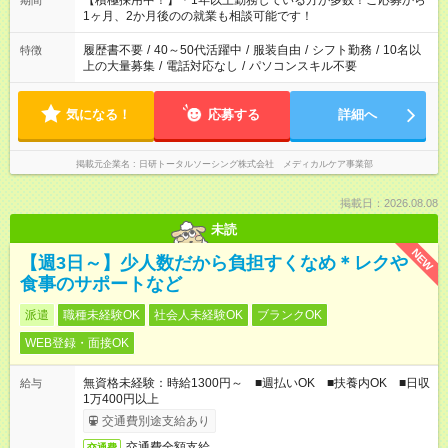
【積極採用中！】＊1年以上勤務している方が多数！ご応募から
期間
いね。 ※Wワーク希望の方へ 今ご覧のお仕事で希望する勤務時
1ヶ月、2か月後のの就業も相談可能です！
間と、もう1つのお仕事の勤務時間。 合計で週40時間を超える
場合は応募できません。
履歴書不要
/
40～50代活躍中
/
服装自由
/
シフト勤務
/
10名以
特徴
上の大量募集
/
電話対応なし
/
パソコンスキル不要
気になる！
応募する
詳細へ
掲載元企業名
日研トータルソーシング株式会社 メディカルケア事業部
掲載日：2026.08.08
未読
NEW
【週3日～】少人数だから負担すくなめ＊レクや
食事のサポートなど
派遣
職種未経験OK
社会人未経験OK
ブランクOK
WEB登録・面接OK
無資格未経験：時給1300円～ ■週払いOK ■扶養内OK ■日収
給与
1万400円以上
交通費別途支給あり
交通費全額支給
交通費