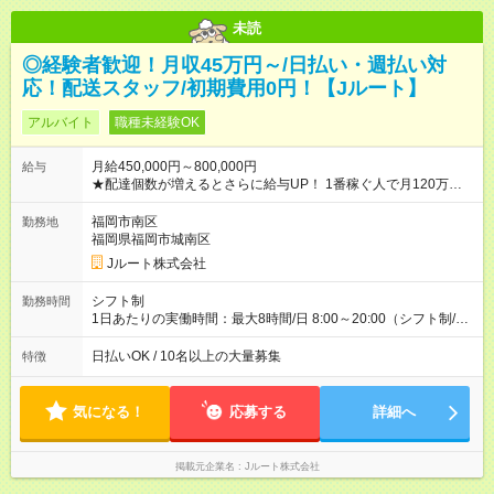
未読
◎経験者歓迎！月収45万円～/日払い・週払い対
応！配送スタッフ/初期費用0円！【Jルート】
アルバイト
職種未経験OK
月給450,000円～800,000円
給与
★配達個数が増えるとさらに給与UP！ 1番稼ぐ人で月120万ほ
ど！ ・主要都市エリア 月収55万円／週5日稼働 月収65万~112
万円／週6日稼働 ・地方郊外エリア 月収40万円／週5日稼働 月
福岡市南区
勤務地
収40万円~50万円／週6日稼働 ＜モデルイメージ＞ ■月収50万
福岡県福岡市城南区
円 (27歳男性/江東区在住)※元建築関係 1日150個配達×25日勤務
Jルート株式会社
(日休み) ■月収80万円(43歳男性/墨田区在住)※元営業 1日200個
配達×25日勤務(月休み) 【試用期間】試用期間なし
シフト制
勤務時間
1日あたりの実働時間：最大8時間/日 8:00～20:00（シフト制/実
働8時間） ※週5日勤務（場所次第では週4も有り） ※配達状況に
よって時間外での勤務可能性有り ※案件により多少の前後あり
日払いOK / 10名以上の大量募集
特徴
※配達が完了次第、帰社OKです
気になる！
応募する
詳細へ
掲載元企業名
Jルート株式会社