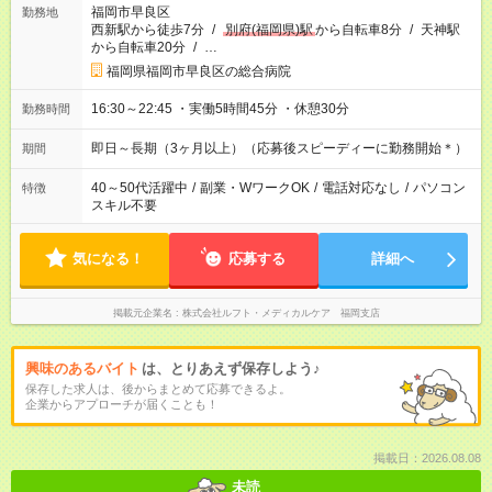
福岡市早良区
勤務地
西新駅から徒歩7分
/
別府(福岡県)駅
から自転車8分
/
天神駅
から自転車20分
/
…
福岡県福岡市早良区の総合病院
16:30～22:45 ・実働5時間45分 ・休憩30分
勤務時間
即日～長期（3ヶ月以上）（応募後スピーディーに勤務開始＊）
期間
40～50代活躍中
/
副業・WワークOK
/
電話対応なし
/
パソコン
特徴
スキル不要
気になる！
応募する
詳細へ
掲載元企業名
株式会社ルフト・メディカルケア 福岡支店
興味のあるバイト
は、とりあえず保存しよう♪
保存した求人は、後からまとめて応募できるよ。
企業からアプローチが届くことも！
掲載日：2026.08.08
未読