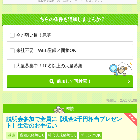
掲載元企業名
株式会社シーエーセールススタッフ
こちらの条件も追加しませんか？
今が狙い目！急募
来社不要！WEB登録／面接OK
大量募集中！10名以上の大量募集
追加して再検索！
掲載日：2026.08.08
未読
NEW
説明会参加で全員に【現金2千円相当プレゼン
ト】生活のお手伝い
派遣
職種未経験OK
社会人未経験OK
ブランクOK