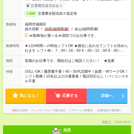
完了次第のお支払いとなります。
交通費別途支給あり
交通費全額支給※規定有
交通費
福岡市城南区
勤務地
福大前駅
/
別府(福岡県)駅
/
金山(福岡県)駅
≪勤務地が選べる≫病院でのお仕事です。
★1日4時間～の時短シフトOK ★都合に合わせてシフトが決めら
勤務時間
れます シフト例： 7：00～16：00 9：00～15：00 9：00～
18：00 11：00～20：00 など ※Wワークの場合、他のお仕事と
合わせ週40時間超の就業はご案内できません ※法令に基づき、
長期のお仕事です。開始日はご相談ください！ ★急募
期間
週20時間以上勤務は社会保険への加入対象となります ※労働者
派遣法（日雇い派遣の原則禁止）により、短時間・短期間の就
日払いOK
/
履歴書不要
/
40～50代活躍中
/
副業・WワークOK
/
特徴
業はご案内が難しい場合があります
シフト勤務
/
10名以上の大量募集
/
電話対応なし
/
パソコンスキ
ル不要
気になる！
応募する
詳細へ
掲載元企業名
マンパワーグループ株式会社 ケアサービス事業部 （医療福祉介護関連）
掲載日：2026.08.07
未読