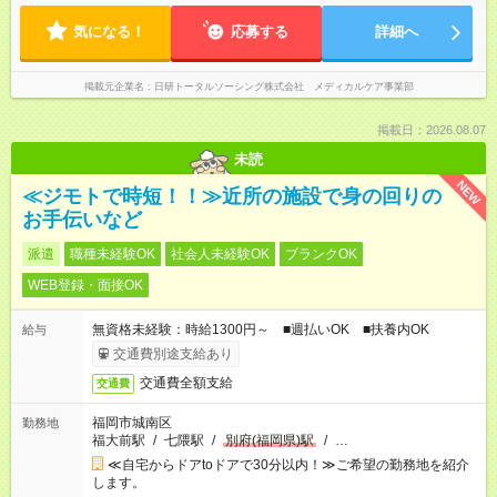
気になる！
応募する
詳細へ
掲載元企業名
日研トータルソーシング株式会社 メディカルケア事業部
掲載日：2026.08.07
未読
NEW
≪ジモトで時短！！≫近所の施設で身の回りの
お手伝いなど
派遣
職種未経験OK
社会人未経験OK
ブランクOK
WEB登録・面接OK
無資格未経験：時給1300円～ ■週払いOK ■扶養内OK
給与
交通費別途支給あり
交通費全額支給
交通費
福岡市城南区
勤務地
福大前駅
/
七隈駅
/
別府(福岡県)駅
/
…
≪自宅からドアtoドアで30分以内！≫ご希望の勤務地を紹介
します。