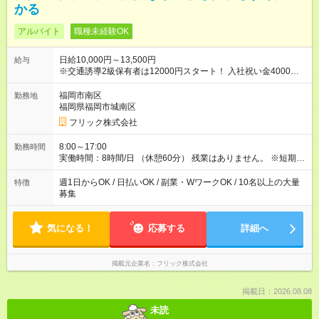
かる
アルバイト
職種未経験OK
日給10,000円～13,500円
給与
※交通誘導2級保有者は12000円スタート！ 入社祝い金4000円
【試用期間】試用期間なし
福岡市南区
勤務地
福岡県福岡市城南区
フリック株式会社
8:00～17:00
勤務時間
実働時間：8時間/日 （休憩60分） 残業はありません。 ※短期の
募集は行っておりません。予めご了承くださいませ。
週1日からOK / 日払いOK / 副業・WワークOK / 10名以上の大量
特徴
募集
気になる！
応募する
詳細へ
掲載元企業名
フリック株式会社
掲載日：2026.08.08
未読