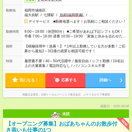
福岡市城南区
勤務地
福大前駅
/
七隈駅
/
別府(福岡県)駅
/
…
デイサービス ■勤務地選べます！お気軽にご相談ください！
9:00～18:00（休憩60分） ■ご希望があれば下記シフトもOK！
勤務時間
早番 7:00～16:00 遅番 10:00～19:00 「家族と休みを合わせた
い」 「余裕を持って夕飯の準備がしたい」 「できれば残業はし
たくない」 など、ご希望を教えてくださいね。 ※Wワーク希望
【積極採用中！急募！】＊1年以上勤務している方が多数！ご応
期間
の方へ 今ご覧のお仕事で希望する勤務時間と、もう1つのお仕事
募から最短2～3日後の就業も相談可能です！
の勤務時間。 合計で週40時間を超える場合は応募できません。
履歴書不要
/
40～50代活躍中
/
服装自由
/
シフト勤務
/
10名以
特徴
上の大量募集
/
電話対応なし
/
パソコンスキル不要
気になる！
応募する
詳細へ
掲載元企業名
日研トータルソーシング株式会社 メディカルケア事業部
掲載日：2026.08.08
未読
NEW
【オープニング募集】おばあちゃんのお散歩付
き添いも仕事の1つ