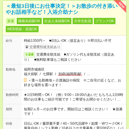
NEW
＜最短3日後にお仕事決定！＞お散歩の付き添い
やお話相手など！入浴介助ナシ
派遣
職種未経験OK
社会人未経験OK
大学生歓迎
ブランクOK
WEB登録・面接OK
時給1350円～ ■日払いOK（規定あり）※即日払い不可
給与
交通費別途支給あり
交通費全額支給 ■ガソリン代も全額支給（規定あ
交通費
り） ■無料駐車場もご相談ください
福岡市城南区
勤務地
福大前駅
/
七隈駅
/
別府(福岡県)駅
/
…
＜選べる勤務地＞介護施設や病院 ※ご自宅の近くなど、お
好きな場所を選べます！
★1日5時間～OK！ （例）9:00～18:00のあいだ もちろん1日8時
勤務時間
間のお仕事もご紹介可能です！ご希望をお聞かせください！★家
庭の都合でお休みが必要な場合も遠慮なくご相談ください。 ※
週最低15時間以上の勤務が必要です
短期2ヵ月～のお仕事です。開始日はご相談ください！ ★急募
期間
です！
日払いOK
/
履歴書不要
/
40～50代活躍中
/
副業・WワークOK
/
特徴
服装自由
/
シフト勤務
/
10名以上の大量募集
/
電話対応なし
/
パ