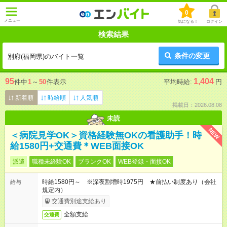
0
メニュー
気になる！
ログイン
検索結果
条件の変更
別府(福岡県)のバイト一覧
95
1,404
件中
1
～
50
件表示
平均時給:
円
新着順
時給順
人気順
掲載日：2026.08.08
未読
NEW
＜病院見学OK＞資格経験無OKの看護助手！時
給1580円+交通費＊WEB面接OK
派遣
職種未経験OK
ブランクOK
WEB登録・面接OK
時給1580円～ ※深夜割増時1975円 ★前払い制度あり（会社
給与
規定内）
交通費別途支給あり
全額支給
交通費