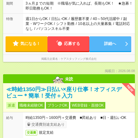
3ヵ月までの短期 ※職場が気に入れば、長期もOK！ ★急募！
期間
即日勤務もOK！
週1日からOK
/
日払いOK
/
履歴書不要
/
40～50代活躍中
/
副
特徴
業・WワークOK
/
シフト勤務
/
10名以上の大量募集
/
電話対応
なし
/
パソコンスキル不要
気になる！
応募する
詳細へ
掲載元企業名
ケアスタッフィング株式会社
掲載日：2026.08.08
未読
NEW
≪時給1350円≫日払い×座り仕事！オフィスデ
ビュー＊簡単！受付＋入力
派遣
職種未経験OK
ブランクOK
WEB登録・面接OK
時給1350円～1600円＋交通費 ■昇給あり ■日・週払いOK
給与
交通費別途支給あり
規定支給
交通費