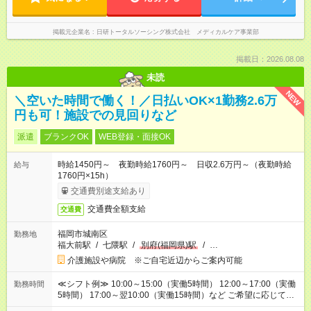
掲載元企業名
日研トータルソーシング株式会社 メディカルケア事業部
掲載日：2026.08.08
未読
NEW
＼空いた時間で働く！／日払いOK×1勤務2.6万
円も可！施設での見回りなど
派遣
ブランクOK
WEB登録・面接OK
時給1450円～ 夜勤時給1760円～ 日収2.6万円～（夜勤時給
給与
1760円×15h）
交通費別途支給あり
交通費全額支給
交通費
福岡市城南区
勤務地
福大前駅
/
七隈駅
/
別府(福岡県)駅
/
…
介護施設や病院 ※ご自宅近辺からご案内可能
≪シフト例≫ 10:00～15:00（実働5時間） 12:00～17:00（実働
勤務時間
5時間） 17:00～翌10:00（実働15時間）など ご希望に応じて、
働く時間は調整できます！ お気軽に担当へ相談ください！