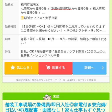
福岡市城南区
勤務地
七隈駅から徒歩5分
/
別府(福岡県)駅
から徒歩5分
/
福大前駅
から徒歩5分
/
…
駅近オフィス＊大手企業
【1日6時間～OK】 様々な時間帯をご用意していますので まず
勤務時間
はご希望をお聞かせください！ ＜その他シフト例＞ 9：00～
17：00 11：00～20：00 などなど！その他のお時間もOKです！
急募！即日～長期 ■8月～・9月～の就業、短期もご相談くださ
期間
い！
日払いOK
/
履歴書不要
/
服装自由
/
シフト勤務
/
10名以上の大
特徴
量募集
/
パソコンスキル不要
気になる！
応募する
詳細へ
掲載元企業名
株式会社ウィルオブ・ワーク コール&オフィスデザイン事業部
未読
舗装工事現場の警備員/即日入社◎家電付き寮完備/
日払い可/履歴書・面接なし！家も仕事もすぐ見つ