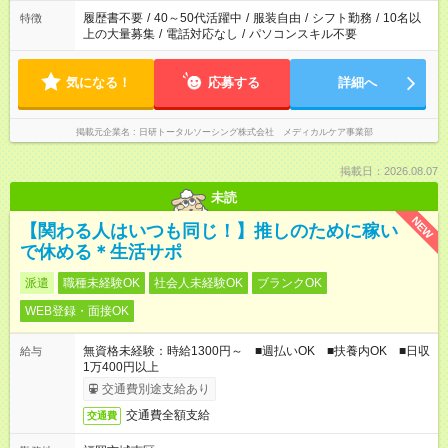
場合は応募できません。
履歴書不要
/
40～50代活躍中
/
服装自由
/
シフト勤務
/
10名以
特徴
上の大量募集
/
電話対応なし
/
パソコンスキル不要
気になる！
応募する
詳細へ
掲載元企業名
日研トータルソーシング株式会社 メディカルケア事業部
掲載日：2026.08.07
未読
NEW
【関わる人はいつも同じ！】推しのために稼い
で休める＊生活サポ
派遣
職種未経験OK
社会人未経験OK
ブランクOK
WEB登録・面接OK
無資格未経験：時給1300円～ ■週払いOK ■扶養内OK ■日収
給与
1万400円以上
交通費別途支給あり
交通費全額支給
交通費