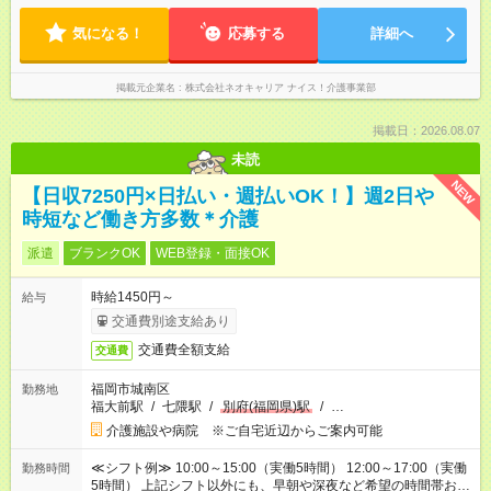
気になる！
応募する
詳細へ
掲載元企業名
株式会社ネオキャリア ナイス！介護事業部
掲載日：2026.08.07
未読
NEW
【日収7250円×日払い・週払いOK！】週2日や
時短など働き方多数＊介護
派遣
ブランクOK
WEB登録・面接OK
時給1450円～
給与
交通費別途支給あり
交通費全額支給
交通費
福岡市城南区
勤務地
福大前駅
/
七隈駅
/
別府(福岡県)駅
/
…
介護施設や病院 ※ご自宅近辺からご案内可能
≪シフト例≫ 10:00～15:00（実働5時間） 12:00～17:00（実働
勤務時間
5時間） 上記シフト以外にも、早朝や深夜など希望の時間帯お聞