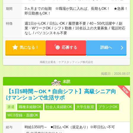
かせください！ 事前に担当からヒアリングもしますので、ご安
心ください！
3ヵ月までの短期 ※職場が気に入れば、長期もOK！ ★急募！
期間
即日勤務もOK！
週1日からOK
/
日払いOK
/
履歴書不要
/
40～50代活躍中
/
副
特徴
業・WワークOK
/
シフト勤務
/
10名以上の大量募集
/
電話対応
なし
/
パソコンスキル不要
気になる！
応募する
詳細へ
掲載元企業名
ケアスタッフィング株式会社
掲載日：2026.08.07
未読
NEW
【1日5時間～OK＊自由シフト】高級シニア向
けマンションで生活サポ
派遣
職種未経験OK
社会人未経験OK
大学生歓迎
ブランクOK
WEB登録・面接OK
時給1350円～ ■日払いOK（規定あり）※即日払い不可
給与