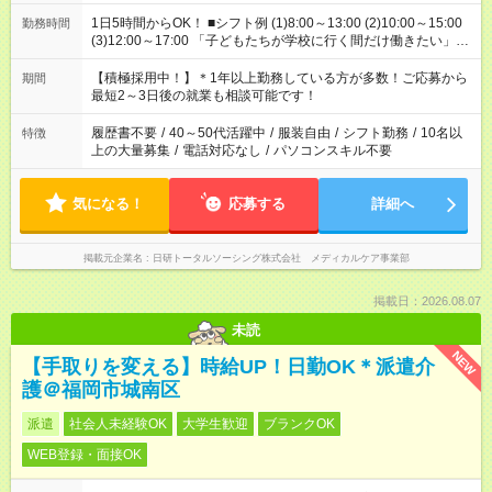
1日5時間からOK！ ■シフト例 (1)8:00～13:00 (2)10:00～15:00
勤務時間
(3)12:00～17:00 「子どもたちが学校に行く間だけ働きたい」
「余裕を持って夕飯の準備がしたい」 「午前中は働いて、午後
はプライベートの時間にしたい」 など、ご希望を教えてくださ
【積極採用中！】＊1年以上勤務している方が多数！ご応募から
期間
いね。 ※Wワーク希望の方へ 今ご覧のお仕事で希望する勤務時
最短2～3日後の就業も相談可能です！
間と、もう1つのお仕事の勤務時間。 合計で週40時間を超える
場合は応募できません。
履歴書不要
/
40～50代活躍中
/
服装自由
/
シフト勤務
/
10名以
特徴
上の大量募集
/
電話対応なし
/
パソコンスキル不要
気になる！
応募する
詳細へ
掲載元企業名
日研トータルソーシング株式会社 メディカルケア事業部
掲載日：2026.08.07
未読
NEW
【手取りを変える】時給UP！日勤OK＊派遣介
護＠福岡市城南区
派遣
社会人未経験OK
大学生歓迎
ブランクOK
WEB登録・面接OK