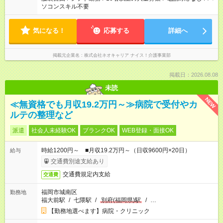
ソコンスキル不要
気になる！
応募する
詳細へ
掲載元企業名
株式会社ネオキャリア ナイス！介護事業部
掲載日：2026.08.08
未読
NEW
≪無資格でも月収19.2万円～≫病院で受付やカ
ルテの整理など
派遣
社会人未経験OK
ブランクOK
WEB登録・面接OK
時給1200円～ ■月収19.2万円～（日収9600円×20日）
給与
交通費別途支給あり
交通費規定内支給
交通費
福岡市城南区
勤務地
福大前駅
/
七隈駅
/
別府(福岡県)駅
/
…
【勤務地選べます】病院・クリニック