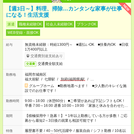
NEW
【週3日～】料理、掃除…カンタンな家事が仕事
になる！生活支援
派遣
職種未経験OK
社会人未経験OK
ブランクOK
WEB登録・面接OK
無資格未経験：時給1300円～ ■週払いOK ■扶養内OK ■日収
給与
1万400円以上
交通費別途支給あり
交通費全額支給
交通費
福岡市城南区
勤務地
福大前駅
/
七隈駅
/
別府(福岡県)駅
/
…
グループホーム ■勤務地選べます！ ■少人数のキレイな施
設でのお仕事です！
9:00～18:00（休憩60分） ■ご希望があれば下記シフトもOK！
勤務時間
早番 7:00～16:00 遅番 10:00～19:00 「家族と休みを合わせた
い」 「余裕を持って夕飯の準備がしたい」 「できれば残業はし
たくない」 など、ご希望を教えてくださいね。 ※Wワーク希望
【積極採用中！急募！】＊1年以上勤務している方が多数！ご応
期間
の方へ 今ご覧のお仕事で希望する勤務時間と、もう1つのお仕事
募から最短2～3日後の就業も相談可能です！
の勤務時間。 合計で週40時間を超える場合は応募できません。
履歴書不要
/
40～50代活躍中
/
服装自由
/
シフト勤務
/
10名以
特徴