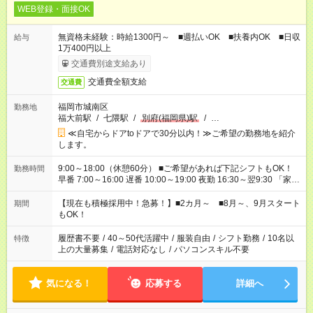
WEB登録・面接OK
無資格未経験：時給1300円～ ■週払いOK ■扶養内OK ■日収
給与
1万400円以上
交通費別途支給あり
交通費全額支給
交通費
福岡市城南区
勤務地
福大前駅
/
七隈駅
/
別府(福岡県)駅
/
…
≪自宅からドアtoドアで30分以内！≫ご希望の勤務地を紹介
します。
9:00～18:00（休憩60分） ■ご希望があれば下記シフトもOK！
勤務時間
早番 7:00～16:00 遅番 10:00～19:00 夜勤 16:30～翌9:30 「家族
と休みを合わせたい」 「余裕を持って夕飯の準備がしたい」
「できれば残業はしたくない」 など、ご希望を教えてください
【現在も積極採用中！急募！】■2カ月～ ■8月～、9月スタート
期間
ね。 ※Wワーク希望の方へ 今ご覧のお仕事で希望する勤務時間
もOK！
と、もう1つのお仕事の勤務時間。 合計で週40時間を超える場
合は応募できません。
履歴書不要
/
40～50代活躍中
/
服装自由
/
シフト勤務
/
10名以
特徴
上の大量募集
/
電話対応なし
/
パソコンスキル不要
気になる！
応募する
詳細へ