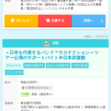
週1日からOK
/
日払いOK
/
履歴書不要
/
40～50代活躍中
/
副
特徴
業・WワークOK
/
服装自由
/
シフト勤務
/
10名以上の大量募
集
/
電話対応なし
/
パソコンスキル不要
気になる！
応募する
詳細へ
掲載日：2026.08.03
未読
＜日本を代表するバンド＊サカナクション＞ツ
アー公演のサポートバイト＠日本武道館
アルバイト
職種未経験OK
社会人未経験OK
大学生歓迎
ブランクOK
時給1250円～
給与
交通費別途支給あり
支給（規定有り）
交通費
東京都千代田区
勤務地
九段下駅から徒歩5分
/
竹橋駅から徒歩10分
/
神保町駅から徒