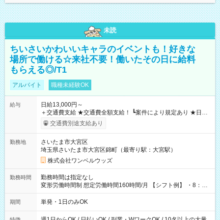
未読
ちいさいかわいいキャラのイベントも！好きな
場所で働ける☆来社不要！働いたその日に給料
もらえる◎/T1
アルバイト
職種未経験OK
日給13,000円～
給与
＋交通費支給 ★交通費全額支給！ ┗案件により規定あり ★日払
いOK！（規定あり） ┗働いたその日に現金GET♪ お仕事後はコ
交通費別途支給あり
ンビニATMから 日払い分を引き落とせます！ 【試用期間】試
用期間なし
さいたま市大宮区
勤務地
埼玉県さいたま市大宮区錦町（最寄り駅：大宮駅）
株式会社ワンベルウッズ
勤務時間は指定なし
勤務時間
変形労働時間制 想定労働時間160時間/月 【シフト例】 ・8：00
～21：00
単発・1日のみOK
期間
週1日からOK / 日払いOK / 副業・WワークOK / 10名以上の大量
特徴