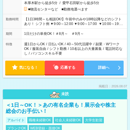
本厚木駅から徒歩5分
/
愛甲石田駅から徒歩5分
■物流センターなど ■勤務地選べます
【1日3時間～も相談OK!】午前中のみや18時以降などのシフト
勤務時間
あり！ シフト例 ▼9:00～12:00 ▼9:00～17:00 ▼10:00～19:00
▼18:00～21:00
1日だけの単発OK！＃8月～ ＃9月～
期間
週1日からOK
/
日払いOK
/
40～50代活躍中
/
副業・Wワーク
特徴
OK
/
服装自由
/
シフト勤務
/
10名以上の大量募集
/
電話対応な
し
/
パソコンスキル不要
気になる！
応募する
詳細へ
掲載日：2026.08.07
未読
＜1日～OK！＞あの有名企業も！展示会や株主
総会のお手伝い！
アルバイト
職種未経験OK
社会人未経験OK
大学生歓迎
ブランクOK
WEB登録・面接OK