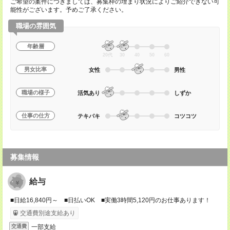
ご希望の案件につきましては、募集枠の埋まり状況によりご紹介できない可
能性がございます。予めご了承ください。
職場の雰囲気
年齢層
20代
30
40
50
60
男女比率
女性
男性
職場の様子
活気あり
しずか
仕事の仕方
テキパキ
コツコツ
募集情報
給与
■日給16,840円～ ■日払いOK ■実働3時間5,120円のお仕事あります！
交通費別途支給あり
一部支給
交通費