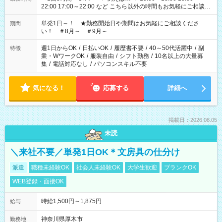
22:00 17:00～22:00 など こちら以外の時間もお気軽にご相談く
ださい！
単発1日～！ ★勤務開始日や期間はお気軽にご相談くださ
期間
い！ ＃8月～ ＃9月～
週1日からOK
/
日払いOK
/
履歴書不要
/
40～50代活躍中
/
副
特徴
業・WワークOK
/
服装自由
/
シフト勤務
/
10名以上の大量募
集
/
電話対応なし
/
パソコンスキル不要
気になる！
応募する
詳細へ
掲載日：2026.08.05
未読
＼来社不要／単発1日OK＊文房具の仕分け
派遣
職種未経験OK
社会人未経験OK
大学生歓迎
ブランクOK
WEB登録・面接OK
時給1,500円～1,875円
給与
神奈川県厚木市
勤務地