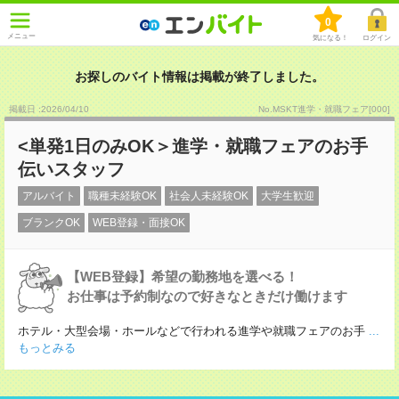
0
メニュー
気になる！
ログイン
お探しのバイト情報は掲載が終了しました。
掲載日 :2026
/
04
/
10
No.MSKT進学・就職フェア[000]
<単発1日のみOK＞進学・就職フェアのお手
伝いスタッフ
アルバイト
職種未経験OK
社会人未経験OK
大学生歓迎
ブランクOK
WEB登録・面接OK
【WEB登録】希望の勤務地を選べる！
お仕事は予約制なので好きなときだけ働けます
ホテル・大型会場・ホールなどで行われる進学や就職フェアのお手
...
もっとみる