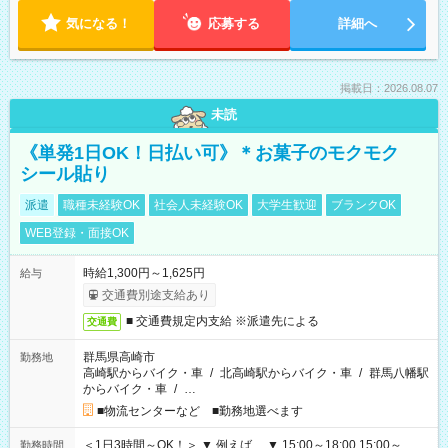
気になる！
応募する
詳細へ
掲載日：2026.08.07
未読
《単発1日OK！日払い可》＊お菓子のモクモク
シール貼り
派遣
職種未経験OK
社会人未経験OK
大学生歓迎
ブランクOK
WEB登録・面接OK
時給1,300円～1,625円
給与
交通費別途支給あり
■ 交通費規定内支給 ※派遣先による
交通費
群馬県高崎市
勤務地
高崎駅からバイク・車
/
北高崎駅からバイク・車
/
群馬八幡駅
からバイク・車
/
…
■物流センターなど ■勤務地選べます
＜1日3時間～OK！＞ ▼ 例えば… ▼ 15:00～18:00 15:00～
勤務時間