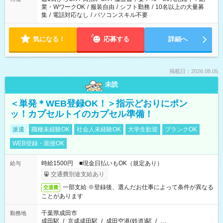
業・WワークOK
/
服装自由
/
シフト勤務
/
10名以上の大量募
集
/
電話対応なし
/
パソコンスキル不要
気になる！
応募する
詳細へ
掲載日：2026.08.05
未読
＜単発＊WEB登録OK！＞指示どおりにポン
ッ！カプセルトイのカプセル準備！
派遣
職種未経験OK
社会人未経験OK
大学生歓迎
ブランクOK
WEB登録・面接OK
時給1500円 ■現金日払いもOK（規定あり）
給与
交通費別途支給あり
一部支給 ※登録後、選んだお仕事によって条件が異なる
交通費
ことがあります
千葉県成田市
勤務地
成田駅
/
京成成田駅
/
成田空港(鉄道)駅
/
…