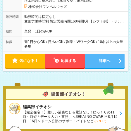
埼玉県川口市東川口（最寄り駅：東川口駅）
株式会社ワンベルウッズ
勤務時間は指定なし
勤務時間
変形労働時間制 想定労働時間160時間/月 【シフト例】 ・8：00
～21：00
単発・1日のみOK
期間
週1日からOK / 日払いOK / 副業・WワークOK / 10名以上の大量
特徴
募集
気になる！
応募する
詳細へ
編集部イチオシ
【完全在宅！】難しい業務なし＆電話なし！ゆっくりの11
時～時短＊データ入力・事務、＜SEKAI NO OWARI＊8月15
日・16日＞ドーム公演のサポートバイトなど
(8/7UP!)