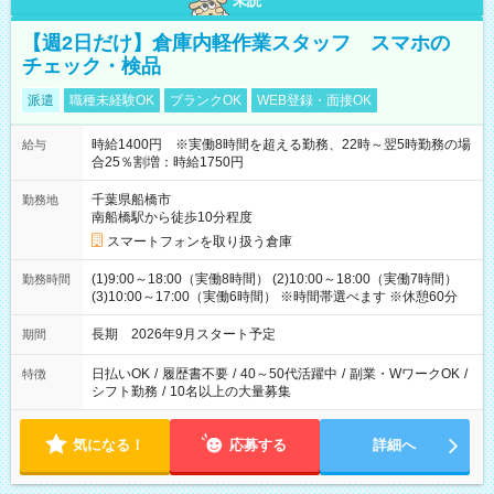
未読
【週2日だけ】倉庫内軽作業スタッフ スマホの
チェック・検品
派遣
職種未経験OK
ブランクOK
WEB登録・面接OK
時給1400円 ※実働8時間を超える勤務、22時～翌5時勤務の場
給与
合25％割増：時給1750円
千葉県船橋市
勤務地
南船橋駅から徒歩10分程度
スマートフォンを取り扱う倉庫
(1)9:00～18:00（実働8時間） (2)10:00～18:00（実働7時間）
勤務時間
(3)10:00～17:00（実働6時間） ※時間帯選べます ※休憩60分
長期 2026年9月スタート予定
期間
日払いOK
/
履歴書不要
/
40～50代活躍中
/
副業・WワークOK
/
特徴
シフト勤務
/
10名以上の大量募集
気になる！
応募する
詳細へ