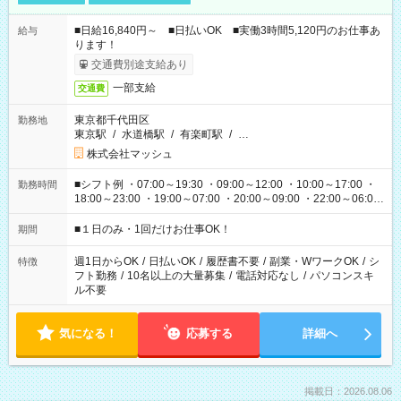
■日給16,840円～ ■日払いOK ■実働3時間5,120円のお仕事あ
給与
ります！
交通費別途支給あり
一部支給
交通費
東京都千代田区
勤務地
東京駅
/
水道橋駅
/
有楽町駅
/
…
株式会社マッシュ
■シフト例 ・07:00～19:30 ・09:00～12:00 ・10:00～17:00 ・
勤務時間
18:00～23:00 ・19:00～07:00 ・20:00～09:00 ・22:00～06:00
etc ★最短で3時間で5,120円のお仕事から 15時間で2万円近く稼
げるお仕事も！ ご希望のお時間に合わせてご紹介！ ※シフトは
■１日のみ・1回だけお仕事OK！
期間
現場によって異なります。 ※勿論、休憩時間はあるのでご安心
ください！
週1日からOK
/
日払いOK
/
履歴書不要
/
副業・WワークOK
/
シ
特徴
フト勤務
/
10名以上の大量募集
/
電話対応なし
/
パソコンスキ
ル不要
気になる！
応募する
詳細へ
掲載日：2026.08.06