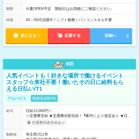
今夏OPEN予定 開始日はお気軽にご相談ください。
期間
40～50代活躍中
/
シフト勤務
/
パソコンスキル不要
特徴
気になる！
応募する
詳細へ
未読
人気イベントも！好きな場所で働けるイベント
スタッフ☆来社不要！働いたその日に給料もら
える日払い/T1
アルバイト
職種未経験OK
日給13,000円～
給与
＋交通費支給 ★交通費全額支給！ ┗案件により規定あり ★日払
いOK！（規定あり） ┗働いたその日に現金GET♪ お仕事後はコ
交通費別途支給あり
ンビニATMから 日払い分を引き落とせます！ 【試用期間】試
用期間なし
埼玉県川口市
勤務地