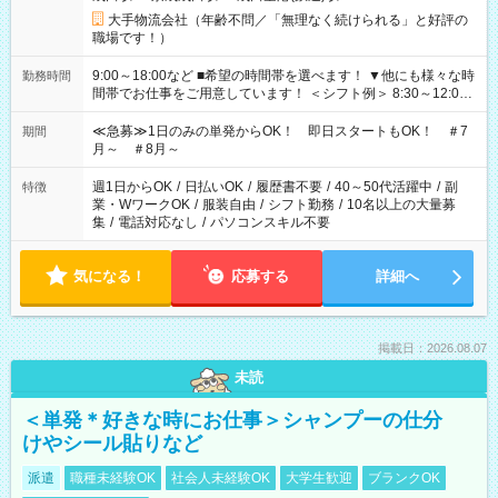
大手物流会社（年齢不問／「無理なく続けられる」と好評の
職場です！）
9:00～18:00など ■希望の時間帯を選べます！ ▼他にも様々な時
勤務時間
間帯でお仕事をご用意しています！ ＜シフト例＞ 8:30～12:00
17:00～22:00 13:00～22:00 22:00～翌6:00 など
≪急募≫1日のみの単発からOK！ 即日スタートもOK！ ＃7
期間
月～ ＃8月～
週1日からOK
/
日払いOK
/
履歴書不要
/
40～50代活躍中
/
副
特徴
業・WワークOK
/
服装自由
/
シフト勤務
/
10名以上の大量募
集
/
電話対応なし
/
パソコンスキル不要
気になる！
応募する
詳細へ
掲載日：2026.08.07
未読
＜単発＊好きな時にお仕事＞シャンプーの仕分
けやシール貼りなど
派遣
職種未経験OK
社会人未経験OK
大学生歓迎
ブランクOK