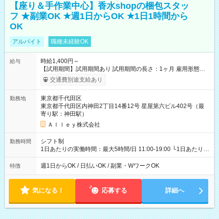
【座り＆手作業中心】香水shopの梱包スタッ
フ ★副業OK ★週1日からOK ★1日1時間から
OK
アルバイト
職種未経験OK
時給1,400円～
給与
【試用期間】試用期間あり 試用期間の長さ：1ヶ月 雇用形態、
給与は本採用時と同じです。
交通費別途支給あり
東京都千代田区
勤務地
東京都千代田区内神田2丁目14番12号 星屋第六ビル402号（最
寄り駅：神田駅）
Ａｌｌｅｙ株式会社
シフト制
勤務時間
1日あたりの実働時間：最大5時間/日 11:00-19:00 └1日あたりの
実働時間：1-5時間 └上記の時間帯内であれば、いつでも勤務可
能！ └平日・土曜日の中で、お好きな曜日でご勤務いただけま
週1日からOK / 日払いOK / 副業・WワークOK
特徴
す！ 【シフト例】 ・11:00～14:00 ・16:30～19:00 ・13:00～
18:00 などのように、自由な働き方が可能なお仕事です！
気になる！
応募する
詳細へ