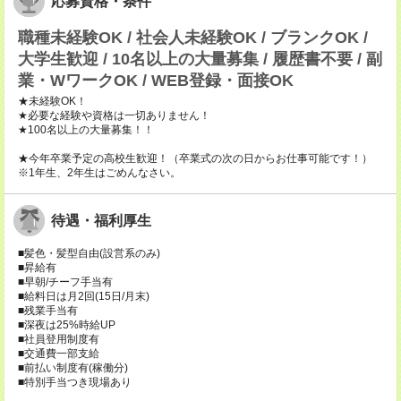
応募資格・条件
職種未経験OK / 社会人未経験OK / ブランクOK /
大学生歓迎 / 10名以上の大量募集 / 履歴書不要 / 副
業・WワークOK / WEB登録・面接OK
★未経験OK！
★必要な経験や資格は一切ありません！
★100名以上の大量募集！！
★今年卒業予定の高校生歓迎！（卒業式の次の日からお仕事可能です！）
※1年生、2年生はごめんなさい。
待遇・福利厚生
■髪色・髪型自由(設営系のみ)
■昇給有
■早朝/チーフ手当有
■給料日は月2回(15日/月末)
■残業手当有
■深夜は25%時給UP
■社員登用制度有
■交通費一部支給
■前払い制度有(稼働分)
■特別手当つき現場あり