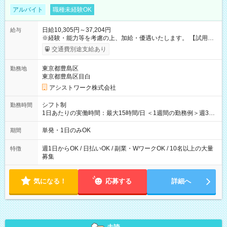
アルバイト
職種未経験OK
日給10,305円～37,204円
給与
※経験・能力等を考慮の上、加給・優遇いたします。 【試用期
間】試用期間なし
交通費別途支給あり
東京都豊島区
勤務地
東京都豊島区目白
アシストワーク株式会社
シフト制
勤務時間
1日あたりの実働時間：最大15時間/日 ＜1週間の勤務例＞週3回
勤務 勤務：月・水・金 休み：火・木・土・日 好きな時にお仕事
可能です！ ※1日あたりの最大実働時間は日勤、夜勤共に勤務し
単発・1日のみOK
期間
た時間になります。
週1日からOK / 日払いOK / 副業・WワークOK / 10名以上の大量
特徴
募集
気になる！
応募する
詳細へ