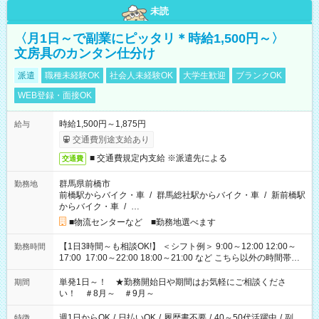
未読
〈月1日～で副業にピッタリ＊時給1,500円～〉
文房具のカンタン仕分け
派遣
職種未経験OK
社会人未経験OK
大学生歓迎
ブランクOK
WEB登録・面接OK
時給1,500円～1,875円
給与
交通費別途支給あり
■ 交通費規定内支給 ※派遣先による
交通費
群馬県前橋市
勤務地
前橋駅からバイク・車
/
群馬総社駅からバイク・車
/
新前橋駅
からバイク・車
/
…
■物流センターなど ■勤務地選べます
【1日3時間～も相談OK!】 ＜シフト例＞ 9:00～12:00 12:00～
勤務時間
17:00 17:00～22:00 18:00～21:00 など こちら以外の時間帯も
お気軽にご相談ください！
単発1日～！ ★勤務開始日や期間はお気軽にご相談くださ
期間
い！ ＃8月～ ＃9月～
週1日からOK
/
日払いOK
/
履歴書不要
/
40～50代活躍中
/
副
特徴