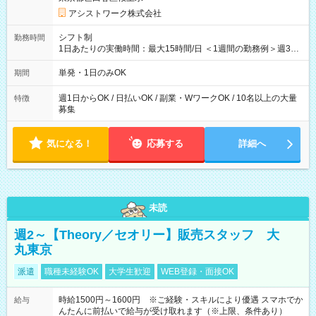
アシストワーク株式会社
シフト制
勤務時間
1日あたりの実働時間：最大15時間/日 ＜1週間の勤務例＞週3回
勤務 勤務：月・水・金 休み：火・木・土・日 好きな時にお仕事
可能です！ ※1日あたりの最大実働時間は日勤、夜勤共に勤務し
単発・1日のみOK
期間
た時間になります。
週1日からOK / 日払いOK / 副業・WワークOK / 10名以上の大量
特徴
募集
気になる！
応募する
詳細へ
未読
週2～【Theory／セオリー】販売スタッフ 大
丸東京
派遣
職種未経験OK
大学生歓迎
WEB登録・面接OK
時給1500円～1600円 ※ご経験・スキルにより優遇 スマホでか
給与
んたんに前払いで給与が受け取れます（※上限、条件あり）