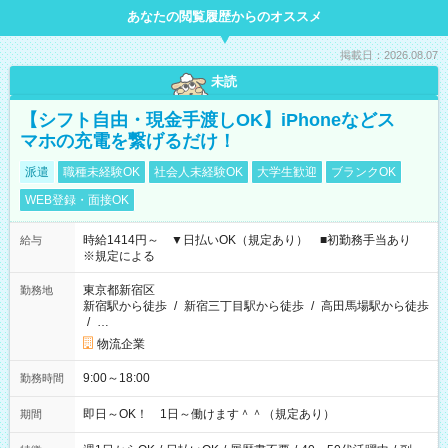
あなたの閲覧履歴からのオススメ
掲載日：2026.08.07
未読
【シフト自由・現金手渡しOK】iPhoneなどス
マホの充電を繋げるだけ！
派遣
職種未経験OK
社会人未経験OK
大学生歓迎
ブランクOK
WEB登録・面接OK
時給1414円～ ▼日払いOK（規定あり） ■初勤務手当あり
給与
※規定による
東京都新宿区
勤務地
新宿駅から徒歩
/
新宿三丁目駅から徒歩
/
高田馬場駅から徒歩
/
…
物流企業
9:00～18:00
勤務時間
即日～OK！ 1日～働けます＾＾（規定あり）
期間