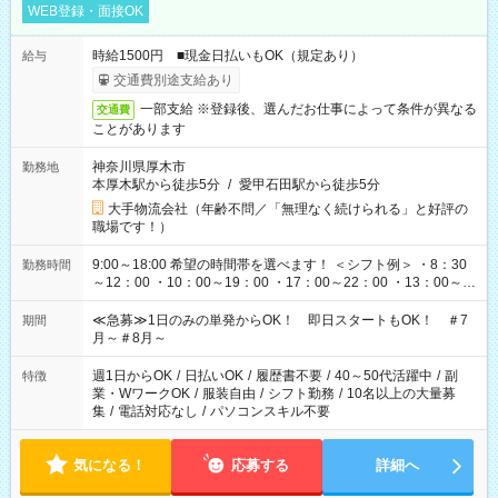
WEB登録・面接OK
時給1500円 ■現金日払いもOK（規定あり）
給与
交通費別途支給あり
一部支給 ※登録後、選んだお仕事によって条件が異なる
交通費
ことがあります
神奈川県厚木市
勤務地
本厚木駅から徒歩5分
/
愛甲石田駅から徒歩5分
大手物流会社（年齢不問／「無理なく続けられる」と好評の
職場です！）
9:00～18:00 希望の時間帯を選べます！ ＜シフト例＞ ・8：30
勤務時間
～12：00 ・10：00～19：00 ・17：00～22：00 ・13：00～
22：00 ・22：00～翌6：00 など
≪急募≫1日のみの単発からOK！ 即日スタートもOK！ ＃7
期間
月～＃8月～
週1日からOK
/
日払いOK
/
履歴書不要
/
40～50代活躍中
/
副
特徴
業・WワークOK
/
服装自由
/
シフト勤務
/
10名以上の大量募
集
/
電話対応なし
/
パソコンスキル不要
気になる！
応募する
詳細へ