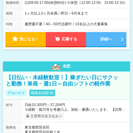
(1)09:00-17:00(休憩60分) ※休憩（12:00-12:50、15:00-15:10）
勤務時間
1ヶ月以上3ヶ月未満／即日～9月末まで
期間
履歴書不要
/
40～50代活躍中
/
10名以上の大量募集
特徴
気になる！
応募する
詳細へ
未読
【日払い・未経験歓迎！】稼ぎたい日にサクッ
と勤務！単発・週1日～自由シフトの軽作業
アルバイト
職種未経験OK
日給10,305円～37,204円
給与
※経験・能力等を考慮の上、加給・優遇いたします。 【試用期
間】試用期間なし
交通費別途支給あり
東京都世田谷区
勤務地
東京都世田谷区桜上水