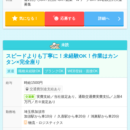
募集
気になる！
応募する
詳細へ
未読
スピードよりも丁寧に！未経験OK！作業はカン
タン×完全座り
派遣
職種未経験OK
ブランクOK
WEB登録・面接OK
時給1500円
給与
交通費別途支給あり
実費支給／当社規定あり。通勤交通費実費支払／上限4
交通費
万円／月※規定あり
埼玉県加須市
勤務地
加須駅から車10分
/
久喜駅から車20分
/
鴻巣駅から車20分
物流・ロジスティクス