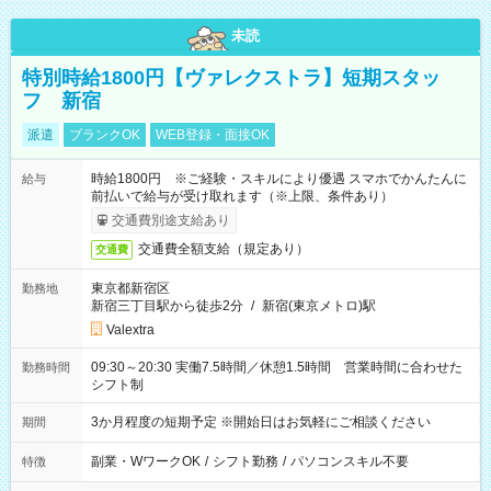
未読
特別時給1800円【ヴァレクストラ】短期スタッ
フ 新宿
派遣
ブランクOK
WEB登録・面接OK
時給1800円 ※ご経験・スキルにより優遇 スマホでかんたんに
給与
前払いで給与が受け取れます（※上限、条件あり）
交通費別途支給あり
交通費全額支給（規定あり）
交通費
東京都新宿区
勤務地
新宿三丁目駅から徒歩2分
/
新宿(東京メトロ)駅
Valextra
09:30～20:30 実働7.5時間／休憩1.5時間 営業時間に合わせた
勤務時間
シフト制
3か月程度の短期予定 ※開始日はお気軽にご相談ください
期間
副業・WワークOK
/
シフト勤務
/
パソコンスキル不要
特徴