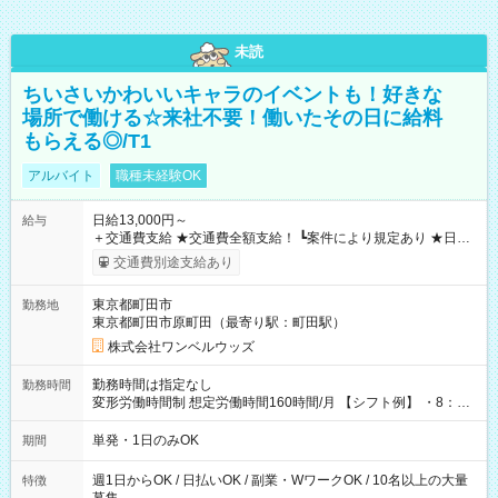
未読
ちいさいかわいいキャラのイベントも！好きな
場所で働ける☆来社不要！働いたその日に給料
もらえる◎/T1
アルバイト
職種未経験OK
日給13,000円～
給与
＋交通費支給 ★交通費全額支給！ ┗案件により規定あり ★日払
いOK！（規定あり） ┗働いたその日に現金GET♪ お仕事後はコ
交通費別途支給あり
ンビニATMから 日払い分を引き落とせます！ 【試用期間】試
用期間なし
東京都町田市
勤務地
東京都町田市原町田（最寄り駅：町田駅）
株式会社ワンベルウッズ
勤務時間は指定なし
勤務時間
変形労働時間制 想定労働時間160時間/月 【シフト例】 ・8：00
～21：00
単発・1日のみOK
期間
週1日からOK / 日払いOK / 副業・WワークOK / 10名以上の大量
特徴