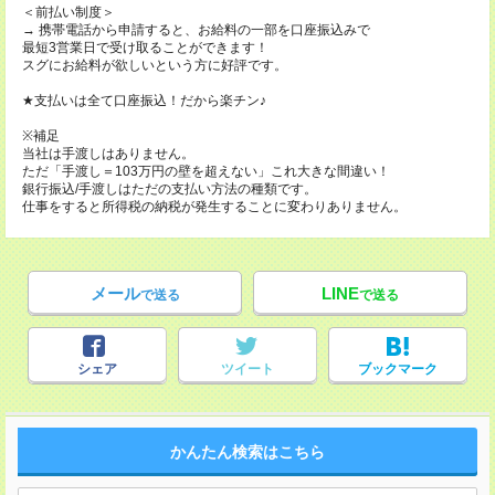
＜前払い制度＞
→ 携帯電話から申請すると、お給料の一部を口座振込みで
最短3営業日で受け取ることができます！
スグにお給料が欲しいという方に好評です。
★支払いは全て口座振込！だから楽チン♪
※補足
当社は手渡しはありません。
ただ「手渡し＝103万円の壁を超えない」これ大きな間違い！
銀行振込/手渡しはただの支払い方法の種類です。
仕事をすると所得税の納税が発生することに変わりありません。
メール
LINE
で送る
で送る
シェア
ツイート
ブックマーク
かんたん検索はこちら