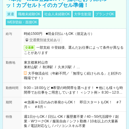
ッ！カプセルトイのカプセル準備！
派遣
職種未経験OK
社会人未経験OK
大学生歓迎
ブランクOK
WEB登録・面接OK
時給1500円 ■現金日払いもOK（規定あり）
給与
交通費別途支給あり
一部支給 ※登録後、選んだお仕事によって条件が異なる
交通費
ことがあります
東京都東村山市
勤務地
東村山駅
/
秋津駅
/
久米川駅
/
…
大手物流会社（年齢不問／「無理なく続けられる」と好評の
職場です！）
9:00～18:00など ■希望の時間帯を選べます！ ▼他にも様々な時
勤務時間
間帯でお仕事をご用意しています！ ＜シフト例＞ 8:30～12:00
17:00～22:00 13:00～22:00 22:00～翌6:00 など
≪急募≫1日のみの単発からOK！ 即日スタートもOK！ ＃7
期間
月～ ＃8月～
週1日からOK
/
日払いOK
/
履歴書不要
/
40～50代活躍中
/
副
特徴
業・WワークOK
/
服装自由
/
シフト勤務
/
10名以上の大量募
集
/
電話対応なし
/
パソコンスキル不要