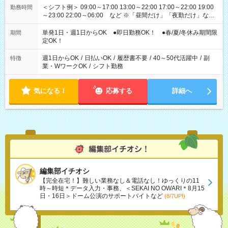
＜シフト例＞ 09:00～17:00 13:00～22:00 17:00～22:00 19:00
勤務時間
～23:00 22:00～06:00 など ※「昼間だけ」「夜勤だけ」など
の希望OK
単発1日・週1日からOK ●即日勤務OK！ ●春/夏/冬休み期間限
期間
定OK！
週1日からOK
/
日払いOK
/
履歴書不要
/
40～50代活躍中
/
副
特徴
業・WワークOK
/
シフト勤務
気になる！
応募する
詳細へ
編集部イチオシ
【完全在宅！】難しい業務なし＆電話なし！ゆっくりの11
時～時短＊データ入力・事務、＜SEKAI NO OWARI＊8月15
日・16日＞ドーム公演のサポートバイトなど
(8/7UP!)