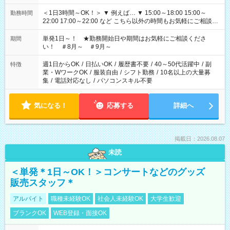
＜1日3時間～OK！＞ ▼ 例えば… ▼ 15:00～18:00 15:00～
勤務時間
22:00 17:00～22:00 など こちら以外の時間もお気軽にご相談く
ださい！
単発1日～！ ★勤務開始日や期間はお気軽にご相談くださ
期間
い！ ＃8月～ ＃9月～
週1日からOK
/
日払いOK
/
履歴書不要
/
40～50代活躍中
/
副
特徴
業・WワークOK
/
服装自由
/
シフト勤務
/
10名以上の大量募
集
/
電話対応なし
/
パソコンスキル不要
気になる！
応募する
詳細へ
掲載日：2026.08.07
未読
＜単発＊1日～OK！＞コンサートなどのグッズ
販売スタッフ＊
アルバイト
職種未経験OK
社会人未経験OK
大学生歓迎
ブランクOK
WEB登録・面接OK