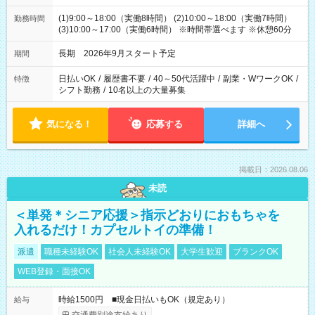
(1)9:00～18:00（実働8時間） (2)10:00～18:00（実働7時間）
勤務時間
(3)10:00～17:00（実働6時間） ※時間帯選べます ※休憩60分
長期 2026年9月スタート予定
期間
日払いOK
/
履歴書不要
/
40～50代活躍中
/
副業・WワークOK
/
特徴
シフト勤務
/
10名以上の大量募集
気になる！
応募する
詳細へ
掲載日：2026.08.06
未読
＜単発＊シニア応援＞指示どおりにおもちゃを
入れるだけ！カプセルトイの準備！
派遣
職種未経験OK
社会人未経験OK
大学生歓迎
ブランクOK
WEB登録・面接OK
時給1500円 ■現金日払いもOK（規定あり）
給与