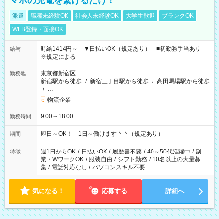
マホの充電を繋げるだけ！
派遣
職種未経験OK
社会人未経験OK
大学生歓迎
ブランクOK
WEB登録・面接OK
時給1414円～ ▼日払いOK（規定あり） ■初勤務手当あり
給与
※規定による
東京都新宿区
勤務地
新宿駅から徒歩
/
新宿三丁目駅から徒歩
/
高田馬場駅から徒歩
/
…
物流企業
9:00～18:00
勤務時間
即日～OK！ 1日～働けます＾＾（規定あり）
期間
週1日からOK
/
日払いOK
/
履歴書不要
/
40～50代活躍中
/
副
特徴
業・WワークOK
/
服装自由
/
シフト勤務
/
10名以上の大量募
集
/
電話対応なし
/
パソコンスキル不要
気になる！
応募する
詳細へ