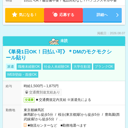
日払いOK
/
履歴書不要
/
電話対応なし
/
パソコンスキル不要
特徴
気になる！
応募する
詳細へ
掲載日：2026.08.07
未読
《単発1日OK！日払い可》＊DMのモクモクシ
ール貼り
派遣
職種未経験OK
社会人未経験OK
大学生歓迎
ブランクOK
WEB登録・面接OK
時給1,500円～1,875円
給与
交通費別途支給あり
■ 交通費規定内支給 ※派遣先による
交通費
東京都練馬区
勤務地
練馬駅から徒歩5分
/
桜台(東京都)駅から徒歩5分
/
豊島園(西
武線)駅から徒歩5分
/
…
■物流センターなど ■勤務地選べます