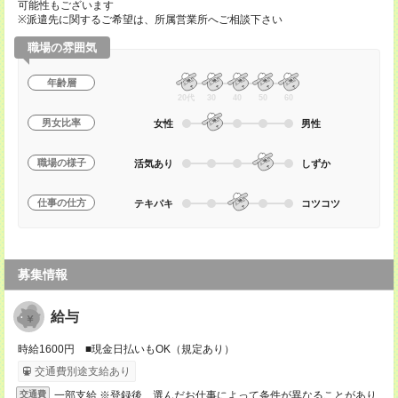
可能性もございます
※派遣先に関するご希望は、所属営業所へご相談下さい
職場の雰囲気
年齢層
20代
30
40
50
60
男女比率
女性
男性
職場の様子
活気あり
しずか
仕事の仕方
テキパキ
コツコツ
募集情報
給与
時給1600円 ■現金日払いもOK（規定あり）
交通費別途支給あり
一部支給 ※登録後、選んだお仕事によって条件が異なることがあり
交通費