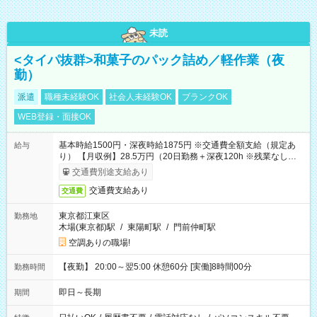
未読
<タイパ抜群>和菓子のパック詰め／軽作業（夜
勤）
派遣
職種未経験OK
社会人未経験OK
ブランクOK
WEB登録・面接OK
基本時給1500円・深夜時給1875円 ※交通費全額支給（規定あ
給与
り） 【月収例】28.5万円（20日勤務＋深夜120h ※残業なしの場
合）
交通費別途支給あり
交通費支給あり
交通費
東京都江東区
勤務地
木場(東京都)駅
/
東陽町駅
/
門前仲町駅
空調ありの職場!
【夜勤】 20:00～翌5:00 休憩60分 [実働]8時間00分
勤務時間
即日～長期
期間