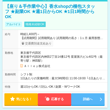
【座り＆手作業中心】香水shopの梱包スタッ
フ ★副業OK ★週1日からOK ★1日1時間から
OK
アルバイト
職種未経験OK
時給1,400円～
給与
【試用期間】試用期間あり 試用期間の長さ：1ヶ月 雇用形態、
給与は本採用時と同じです。
交通費別途支給あり
東京都千代田区
勤務地
東京都千代田区内神田2丁目14番12号 星屋第六ビル402号（最
寄り駅：神田駅）
Ａｌｌｅｙ株式会社
シフト制
勤務時間
1日あたりの実働時間：最大5時間/日 11:00-19:00 └1日あたりの
実働時間：1-5時間 └上記の時間帯内であれば、いつでも勤務可
能！ └平日・土曜日の中で、お好きな曜日でご勤務いただけま
週1日からOK / 日払いOK / 副業・WワークOK
特徴
す！ 【シフト例】 ・11:00～14:00 ・16:30～19:00 ・13:00～
18:00 などのように、自由な働き方が可能なお仕事です！
気になる！
応募する
詳細へ