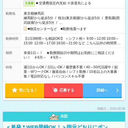
■ 交通費規定内支給 ※派遣先による
交通費
東京都練馬区
勤務地
練馬駅から徒歩5分
/
桜台(東京都)駅から徒歩5分
/
豊島園(西
武線)駅から徒歩5分
/
…
■物流センターなど ■勤務地選べます
【1日3時間～も相談OK!】 ＜シフト例＞ 9:00～12:00 10:00～
勤務時間
15:00 12:00～17:00 18:00～21:00 など こちら以外の時間帯も
お気軽にご相談ください！
単発1日～！ ★勤務開始日や期間はお気軽にご相談くださ
期間
い！ ＃8月～ ＃9月～
週1日からOK
/
日払いOK
/
履歴書不要
/
40～50代活躍中
/
副
特徴
業・WワークOK
/
服装自由
/
シフト勤務
/
10名以上の大量募
集
/
電話対応なし
/
パソコンスキル不要
気になる！
応募する
詳細へ
掲載日：2026.08.08
未読
＜単発＊WEB登録OK！＞指示どおりにポン