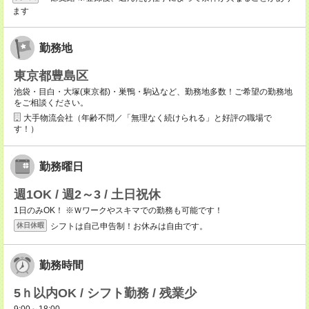
ます
勤務地
東京都豊島区
池袋・目白・大塚(東京都)・巣鴨・駒込など、勤務地多数！ご希望の勤務地
をご相談ください。
大手物流会社（年齢不問／「無理なく続けられる」と好評の職場で
す！）
勤務曜日
週1OK / 週2～3 / 土日祝休
1日のみOK！ ※Ｗワークやスキマでの勤務も可能です！
シフトは自己申告制！お休みは自由です。
休日休暇
勤務時間
5ｈ以内OK / シフト勤務 / 残業少