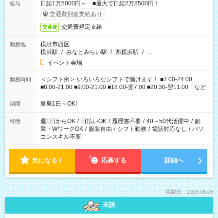
日給1万5000円～ ■最大で日給2万8500円！
給与
交通費別途支給あり
交通費規定支給
交通費
横浜市西区
勤務地
横浜駅
/
みなとみらい駅
/
西横浜駅
/
…
イベント会場
＜シフト例＞ いろいろなシフトで働けます！ ■7:00-24:00
勤務時間
■8:00-21:00 ■9:00-21:00 ■18:00-翌7:00 ■20:30-翌11:00 など
単発1日～OK!
期間
週1日からOK
/
日払いOK
/
履歴書不要
/
40～50代活躍中
/
副
特徴
業・WワークOK
/
服装自由
/
シフト勤務
/
電話対応なし
/
パソ
コンスキル不要
気になる！
応募する
詳細へ
掲載日：2026.08.06
未読