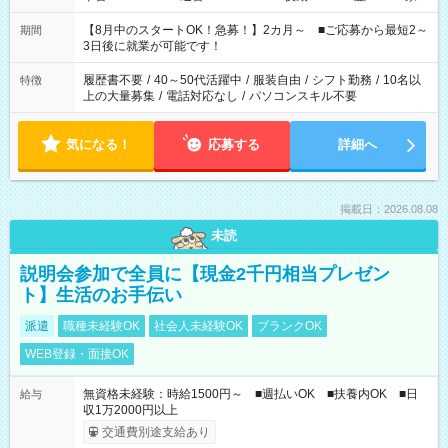
と休みを合わせたい」 「余裕を持って夕飯の準備がしたい」
「できれば残業はしたくない」 など、ご希望を教えてください
【8月中のスタートOK！急募！】2カ月～ ■ご応募から最短2～
期間
ね。 ※Wワーク希望の方へ 今ご覧のお仕事で希望する勤務時間
3日後に就業が可能です！
と、もう1つのお仕事の勤務時間。 合計で週40時間を超える場
合は応募できません。
履歴書不要
/
40～50代活躍中
/
服装自由
/
シフト勤務
/
10名以
特徴
上の大量募集
/
電話対応なし
/
パソコンスキル不要
気になる！
応募する
詳細へ
掲載日：2026.08.08
未読
説明会参加で全員に【現金2千円相当プレゼン
ト】生活のお手伝い
派遣
職種未経験OK
社会人未経験OK
ブランクOK
WEB登録・面接OK
無資格未経験：時給1500円～ ■週払いOK ■扶養内OK ■日
給与
収1万2000円以上
交通費別途支給あり