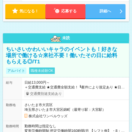
気になる！
応募する
詳細へ
未読
ちいさいかわいいキャラのイベントも！好きな
場所で働ける☆来社不要！働いたその日に給料
もらえる◎/T1
アルバイト
職種未経験OK
日給13,000円～
給与
＋交通費支給 ★交通費全額支給！ ┗案件により規定あり ★日払
いOK！（規定あり） ┗働いたその日に現金GET♪ お仕事後はコ
交通費別途支給あり
ンビニATMから 日払い分を引き落とせます！ 【試用期間】試
用期間なし
さいたま市大宮区
勤務地
埼玉県さいたま市大宮区錦町（最寄り駅：大宮駅）
株式会社ワンベルウッズ
勤務時間は指定なし
勤務時間
変形労働時間制 想定労働時間160時間/月 【シフト例】 ・8：00