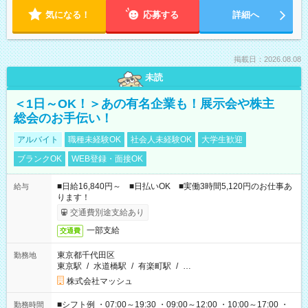
気になる！
応募する
詳細へ
掲載日：2026.08.08
未読
＜1日～OK！＞あの有名企業も！展示会や株主
総会のお手伝い！
アルバイト
職種未経験OK
社会人未経験OK
大学生歓迎
ブランクOK
WEB登録・面接OK
■日給16,840円～ ■日払いOK ■実働3時間5,120円のお仕事あ
給与
ります！
交通費別途支給あり
一部支給
交通費
東京都千代田区
勤務地
東京駅
/
水道橋駅
/
有楽町駅
/
…
株式会社マッシュ
■シフト例 ・07:00～19:30 ・09:00～12:00 ・10:00～17:00 ・
勤務時間