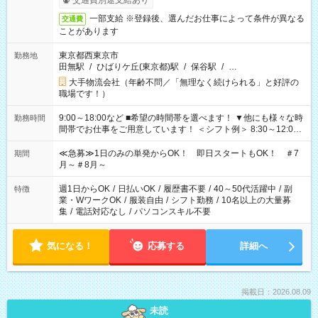
交通費別途支給あり
一部支給 ※登録後、選んだお仕事によって条件が異なる
交通費
ことがあります
東京都西東京市
勤務地
田無駅
/
ひばりケ丘(東京都)駅
/
保谷駅
/
…
大手物流会社（年齢不問／「無理なく続けられる」と好評の
職場です！）
9:00～18:00など ■希望の時間帯を選べます！ ▼他にも様々な時
勤務時間
間帯でお仕事をご用意しています！ ＜シフト例＞ 8:30～12:00
17:00～22:00 13:00～22:00 22:00～翌6:00 など
≪急募≫1日のみの単発からOK！ 即日スタートもOK！ ＃7
期間
月～＃8月～
週1日からOK
/
日払いOK
/
履歴書不要
/
40～50代活躍中
/
副
特徴
業・WワークOK
/
服装自由
/
シフト勤務
/
10名以上の大量募
集
/
電話対応なし
/
パソコンスキル不要
気になる！
応募する
詳細へ
掲載日：2026.08.09
未読