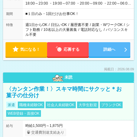
18:00～23:00 ・19:00～07:00 ・20:00～09:00 ・22:00～06:00
etc ★最短で3時間で5,120円のお仕事から 15時間で2万円近く稼
げるお仕事も！ ご希望のお時間に合わせてご紹介！ ※シフトは
■１日のみ・1回だけお仕事OK！
期間
現場によって異なります。 ※勿論、休憩時間はあるのでご安心
ください！
週1日からOK
/
日払いOK
/
履歴書不要
/
副業・WワークOK
/
シ
特徴
フト勤務
/
10名以上の大量募集
/
電話対応なし
/
パソコンスキ
ル不要
気になる！
応募する
詳細へ
掲載日：2026.08.09
未読
〈カンタン作業！〉スキマ時間にサクッと＊お
菓子の仕分け
派遣
職種未経験OK
社会人未経験OK
大学生歓迎
ブランクOK
WEB登録・面接OK
時給1,500円～1,875円
給与
交通費別途支給あり