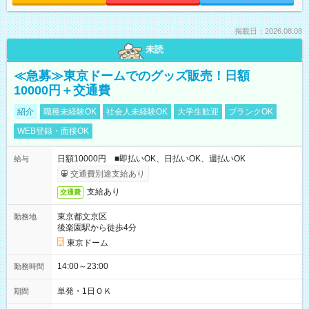
掲載日：2026.08.08
未読
≪急募≫東京ドームでのグッズ販売！日額
10000円＋交通費
紹介
職種未経験OK
社会人未経験OK
大学生歓迎
ブランクOK
WEB登録・面接OK
日額10000円 ■即払いOK、日払いOK、週払いOK
給与
交通費別途支給あり
支給あり
交通費
東京都文京区
勤務地
後楽園駅から徒歩4分
東京ドーム
14:00～23:00
勤務時間
単発・1日ＯＫ
期間