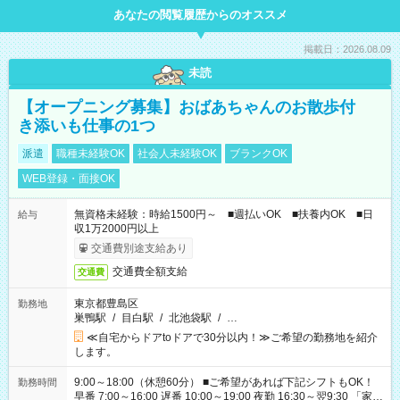
あなたの閲覧履歴からのオススメ
掲載日：2026.08.09
未読
【オープニング募集】おばあちゃんのお散歩付
き添いも仕事の1つ
派遣
職種未経験OK
社会人未経験OK
ブランクOK
WEB登録・面接OK
無資格未経験：時給1500円～ ■週払いOK ■扶養内OK ■日
給与
収1万2000円以上
交通費別途支給あり
交通費全額支給
交通費
東京都豊島区
勤務地
巣鴨駅
/
目白駅
/
北池袋駅
/
…
≪自宅からドアtoドアで30分以内！≫ご希望の勤務地を紹介
します。
9:00～18:00（休憩60分） ■ご希望があれば下記シフトもOK！
勤務時間
早番 7:00～16:00 遅番 10:00～19:00 夜勤 16:30～翌9:30 「家族