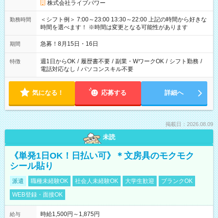
株式会社ライブパワー
＜シフト例＞ 7:00～23:00 13:30～22:00 上記の時間から好きな
勤務時間
時間を選べます！ ※時間は変更となる可能性があります
急募！8月15日・16日
期間
週1日からOK
/
履歴書不要
/
副業・WワークOK
/
シフト勤務
/
特徴
電話対応なし
/
パソコンスキル不要
気になる！
応募する
詳細へ
掲載日：2026.08.09
未読
《単発1日OK！日払い可》＊文房具のモクモク
シール貼り
派遣
職種未経験OK
社会人未経験OK
大学生歓迎
ブランクOK
WEB登録・面接OK
時給1,500円～1,875円
給与