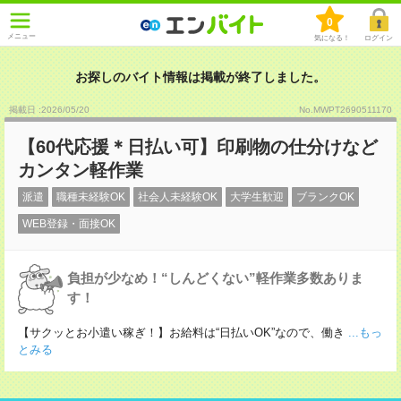
0
メニュー
気になる！
ログイン
お探しのバイト情報は掲載が終了しました。
掲載日 :2026
/
05
/
20
No.MWPT2690511170
【60代応援＊日払い可】印刷物の仕分けなど
カンタン軽作業
派遣
職種未経験OK
社会人未経験OK
大学生歓迎
ブランクOK
WEB登録・面接OK
負担が少なめ！“しんどくない”軽作業多数ありま
す！
【サクッとお小遣い稼ぎ！】お給料は“日払いOK”なので、働き
...もっ
とみる