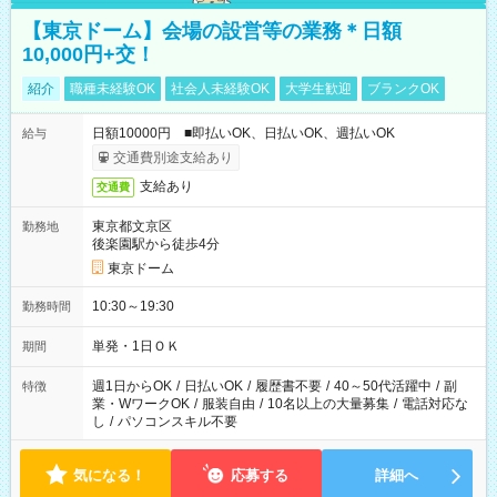
【東京ドーム】会場の設営等の業務＊日額
10,000円+交！
紹介
職種未経験OK
社会人未経験OK
大学生歓迎
ブランクOK
日額10000円 ■即払いOK、日払いOK、週払いOK
給与
交通費別途支給あり
支給あり
交通費
東京都文京区
勤務地
後楽園駅から徒歩4分
東京ドーム
10:30～19:30
勤務時間
単発・1日ＯＫ
期間
週1日からOK
/
日払いOK
/
履歴書不要
/
40～50代活躍中
/
副
特徴
業・WワークOK
/
服装自由
/
10名以上の大量募集
/
電話対応な
し
/
パソコンスキル不要
気になる！
応募する
詳細へ