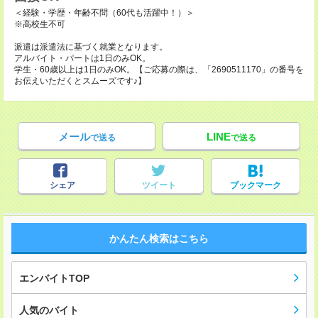
＜経験・学歴・年齢不問（60代も活躍中！）＞
※高校生不可
派遣は派遣法に基づく就業となります。
アルバイト・パートは1日のみOK。
学生・60歳以上は1日のみOK。【ご応募の際は、「2690511170」の番号を
お伝えいただくとスムーズです♪】
メール
LINE
で送る
で送る
シェア
ツイート
ブックマーク
かんたん検索はこちら
エンバイトTOP
人気のバイト