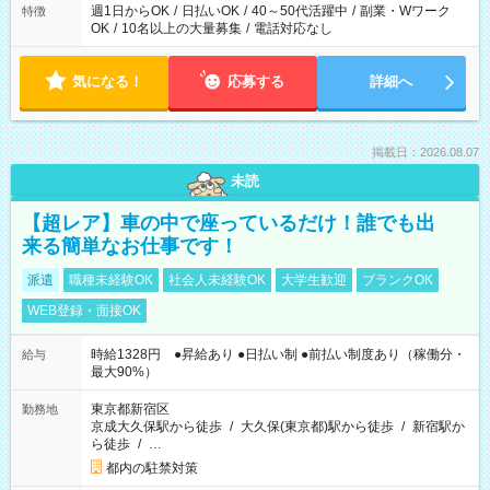
週1日からOK
/
日払いOK
/
40～50代活躍中
/
副業・Wワーク
特徴
OK
/
10名以上の大量募集
/
電話対応なし
気になる！
応募する
詳細へ
掲載日：2026.08.07
未読
【超レア】車の中で座っているだけ！誰でも出
来る簡単なお仕事です！
派遣
職種未経験OK
社会人未経験OK
大学生歓迎
ブランクOK
WEB登録・面接OK
時給1328円 ●昇給あり ●日払い制 ●前払い制度あり（稼働分・
給与
最大90%）
東京都新宿区
勤務地
京成大久保駅から徒歩
/
大久保(東京都)駅から徒歩
/
新宿駅か
ら徒歩
/
…
都内の駐禁対策