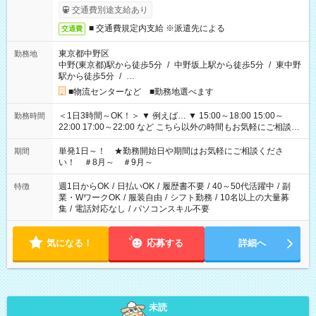
交通費別途支給あり
■ 交通費規定内支給 ※派遣先による
交通費
東京都中野区
勤務地
中野(東京都)駅から徒歩5分
/
中野坂上駅から徒歩5分
/
東中野
駅から徒歩5分
/
…
■物流センターなど ■勤務地選べます
＜1日3時間～OK！＞ ▼ 例えば… ▼ 15:00～18:00 15:00～
勤務時間
22:00 17:00～22:00 など こちら以外の時間もお気軽にご相談く
ださい！
単発1日～！ ★勤務開始日や期間はお気軽にご相談くださ
期間
い！ ＃8月～ ＃9月～
週1日からOK
/
日払いOK
/
履歴書不要
/
40～50代活躍中
/
副
特徴
業・WワークOK
/
服装自由
/
シフト勤務
/
10名以上の大量募
集
/
電話対応なし
/
パソコンスキル不要
気になる！
応募する
詳細へ
未読