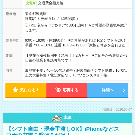
交通費全額支給
交通費
東京都練馬区
勤務地
練馬駅
/
光が丘駅
/
武蔵関駅
/
…
≪自宅からドアtoドアで30分以内！≫ご希望の勤務地を紹介
します。
9:00～18:00（休憩60分） ■ご希望があれば下記シフトもOK！
勤務時間
早番 7:00～16:00 遅番 10:00～19:00 「家族と休みを合わせた
い」 「余裕を持って夕飯の準備がしたい」 「できれば残業はし
たくない」 など、ご希望を教えてくださいね。 ※Wワーク希望
【現在も積極採用中！急募！】2カ月～ ■ご応募から最短2～3
期間
の方へ 今ご覧のお仕事で希望する勤務時間と、もう1つのお仕事
日後の就業も相談可能です！
の勤務時間。 合計で週40時間を超える場合は応募できません。
履歴書不要
/
40～50代活躍中
/
服装自由
/
シフト勤務
/
10名以
特徴
上の大量募集
/
電話対応なし
/
パソコンスキル不要
気になる！
応募する
詳細へ
掲載日：2026.08.07
未読
【シフト自由・現金手渡しOK】iPhoneなどス