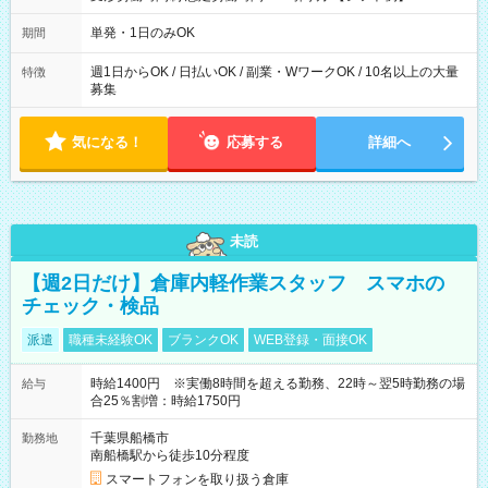
～21：00
単発・1日のみOK
期間
週1日からOK / 日払いOK / 副業・WワークOK / 10名以上の大量
特徴
募集
気になる！
応募する
詳細へ
未読
【週2日だけ】倉庫内軽作業スタッフ スマホの
チェック・検品
派遣
職種未経験OK
ブランクOK
WEB登録・面接OK
時給1400円 ※実働8時間を超える勤務、22時～翌5時勤務の場
給与
合25％割増：時給1750円
千葉県船橋市
勤務地
南船橋駅から徒歩10分程度
スマートフォンを取り扱う倉庫