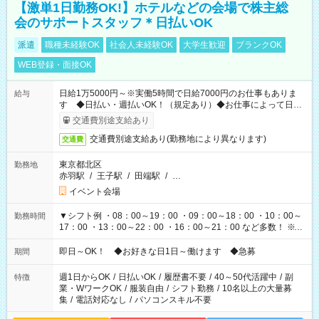
【激単1日勤務OK!】ホテルなどの会場で株主総
会のサポートスタッフ＊日払いOK
派遣
職種未経験OK
社会人未経験OK
大学生歓迎
ブランクOK
WEB登録・面接OK
日給1万5000円～※実働5時間で日給7000円のお仕事もありま
給与
す ◆日払い・週払いOK！（規定あり）◆お仕事によって日給
も異なります
交通費別途支給あり
交通費別途支給あり(勤務地により異なります)
交通費
東京都北区
勤務地
赤羽駅
/
王子駅
/
田端駅
/
…
イベント会場
▼シフト例 ・08：00～19：00 ・09：00～18：00 ・10：00～
勤務時間
17：00 ・13：00～22：00 ・16：00～21：00 など多数！ ※お
仕事により勤務時間が異なります
即日～OK！ ◆お好きな日1日～働けます ◆急募
期間
週1日からOK
/
日払いOK
/
履歴書不要
/
40～50代活躍中
/
副
特徴
業・WワークOK
/
服装自由
/
シフト勤務
/
10名以上の大量募
集
/
電話対応なし
/
パソコンスキル不要