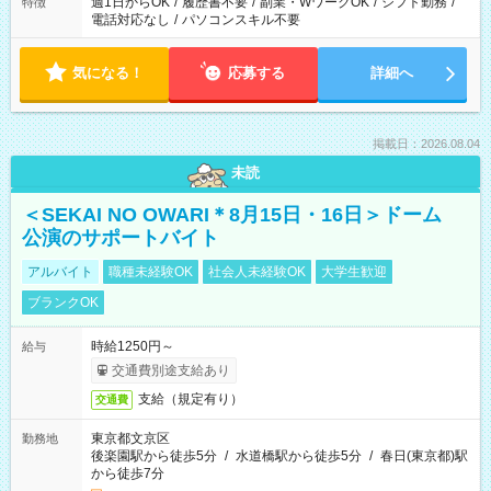
週1日からOK
/
履歴書不要
/
副業・WワークOK
/
シフト勤務
/
特徴
電話対応なし
/
パソコンスキル不要
気になる！
応募する
詳細へ
掲載日：2026.08.04
未読
＜SEKAI NO OWARI＊8月15日・16日＞ドーム
公演のサポートバイト
アルバイト
職種未経験OK
社会人未経験OK
大学生歓迎
ブランクOK
時給1250円～
給与
交通費別途支給あり
支給（規定有り）
交通費
東京都文京区
勤務地
後楽園駅から徒歩5分
/
水道橋駅から徒歩5分
/
春日(東京都)駅
から徒歩7分