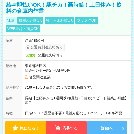
給与即払いOK！駅チカ！高時給！土日休み！飲
料の倉庫内作業
派遣
職種未経験OK
社会人未経験OK
ブランクOK
WEB登録・面接OK
時給1650円
給与
交通費別途支給あり
交通費支給有り
交通費
東京都大田区
勤務地
流通センター駅から徒歩5分
食品関連企業
7:30～16:30 ※表記のうち実働8時間です。
勤務時間
長期【ご応募から1週間以内(最短2日目)のスピード就業が可能】
期間
即日～
日払いOK
/
履歴書不要
/
電話対応なし
/
パソコンスキル不要
特徴
気になる！
応募する
詳細へ