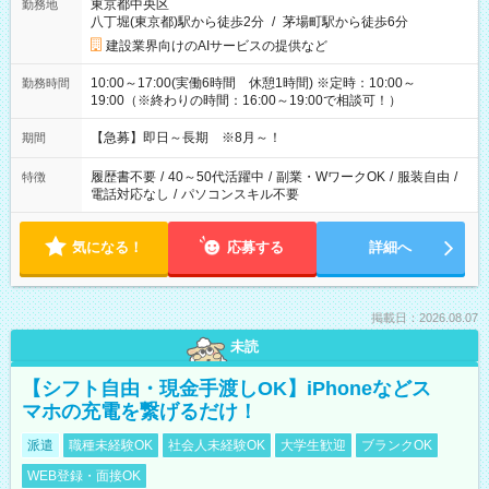
東京都中央区
勤務地
八丁堀(東京都)駅から徒歩2分
/
茅場町駅から徒歩6分
建設業界向けのAIサービスの提供など
10:00～17:00(実働6時間 休憩1時間) ※定時：10:00～
勤務時間
19:00（※終わりの時間：16:00～19:00で相談可！）
【急募】即日～長期 ※8月～！
期間
履歴書不要
/
40～50代活躍中
/
副業・WワークOK
/
服装自由
/
特徴
電話対応なし
/
パソコンスキル不要
気になる！
応募する
詳細へ
掲載日：2026.08.07
未読
【シフト自由・現金手渡しOK】iPhoneなどス
マホの充電を繋げるだけ！
派遣
職種未経験OK
社会人未経験OK
大学生歓迎
ブランクOK
WEB登録・面接OK