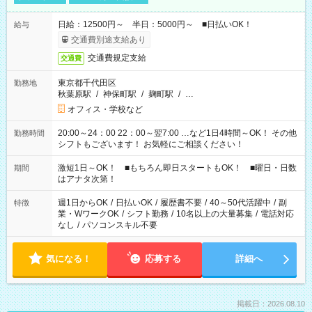
日給：12500円～ 半日：5000円～ ■日払いOK！
給与
交通費別途支給あり
交通費規定支給
交通費
東京都千代田区
勤務地
秋葉原駅
/
神保町駅
/
麹町駅
/
…
オフィス・学校など
20:00～24：00 22：00～翌7:00 …など1日4時間～OK！ その他
勤務時間
シフトもございます！ お気軽にご相談ください！
激短1日～OK！ ■もちろん即日スタートもOK！ ■曜日・日数
期間
はアナタ次第！
週1日からOK
/
日払いOK
/
履歴書不要
/
40～50代活躍中
/
副
特徴
業・WワークOK
/
シフト勤務
/
10名以上の大量募集
/
電話対応
なし
/
パソコンスキル不要
気になる！
応募する
詳細へ
掲載日：2026.08.10