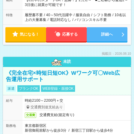
【8月中のスタートOK！急募！】2カ月～ ■ご応募から最短2～
期間
ね。 ※Wワーク希望の方へ 今ご覧のお仕事で希望する勤務時間
3日後に就業が可能です！
と、もう1つのお仕事の勤務時間。 合計で週40時間を超える場
合は応募できません。
履歴書不要
/
40～50代活躍中
/
服装自由
/
シフト勤務
/
10名以
特徴
上の大量募集
/
電話対応なし
/
パソコンスキル不要
気になる！
応募する
詳細へ
掲載日：2026.08.10
未読
《完全在宅×時短日短OK》Wワーク可〇Web広
告運用サポート
派遣
ブランクOK
WEB登録・面接OK
時給2100～2200円＋交
給与
交通費別途支給あり
交通費支給(規定有り)
交通費
東京都新宿区
勤務地
新宿御苑前駅から徒歩3分
/
新宿三丁目駅から徒歩4分