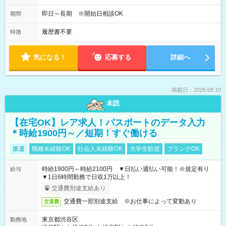
即日～長期 ※開始日相談OK
期間
履歴書不要
特徴
気になる！
応募する
詳細へ
掲載日：2026.08.10
未読
【在宅OK】レア求人！パスポートのデータ入力
＊時給1900円～／短期！すぐ働ける
派遣
職種未経験OK
社会人未経験OK
大学生歓迎
ブランクOK
時給1900円～時給2100円 ▼日払い週払い可能！※規定有り
給与
▼1日6時間勤務で日収1万以上！
交通費別途支給あり
交通費一部別途支給 ※お仕事によって変動あり
交通費
東京都渋谷区
勤務地