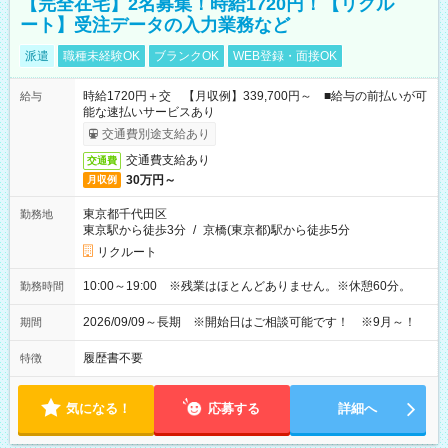
【完全在宅】2名募集！時給1720円！【リクル
ート】受注データの入力業務など
派遣
職種未経験OK
ブランクOK
WEB登録・面接OK
時給1720円＋交 【月収例】339,700円～ ■給与の前払いが可
給与
能な速払いサービスあり
交通費別途支給あり
交通費支給あり
交通費
30万円～
月収例
東京都千代田区
勤務地
東京駅から徒歩3分
/
京橋(東京都)駅から徒歩5分
リクルート
10:00～19:00 ※残業はほとんどありません。※休憩60分。
勤務時間
2026/09/09～長期 ※開始日はご相談可能です！ ※9月～！
期間
履歴書不要
特徴
気になる！
応募する
詳細へ