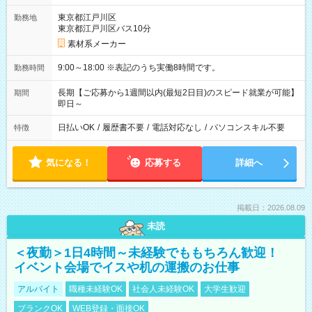
東京都江戸川区
勤務地
東京都江戸川区バス10分
素材系メーカー
9:00～18:00 ※表記のうち実働8時間です。
勤務時間
長期【ご応募から1週間以内(最短2日目)のスピード就業が可能】
期間
即日～
日払いOK
/
履歴書不要
/
電話対応なし
/
パソコンスキル不要
特徴
気になる！
応募する
詳細へ
掲載日：2026.08.09
未読
＜夜勤＞1日4時間～未経験でももちろん歓迎！
イベント会場でイスや机の運搬のお仕事
アルバイト
職種未経験OK
社会人未経験OK
大学生歓迎
ブランクOK
WEB登録・面接OK