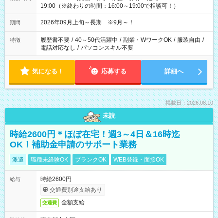
19:00（※終わりの時間：16:00～19:00で相談可！）
2026年09月上旬～長期 ※9月～！
期間
履歴書不要
/
40～50代活躍中
/
副業・WワークOK
/
服装自由
/
特徴
電話対応なし
/
パソコンスキル不要
気になる！
応募する
詳細へ
掲載日：2026.08.10
未読
時給2600円＊ほぼ在宅！週3～4日＆16時迄
OK！補助金申請のサポート業務
派遣
職種未経験OK
ブランクOK
WEB登録・面接OK
時給2600円
給与
交通費別途支給あり
全額支給
交通費