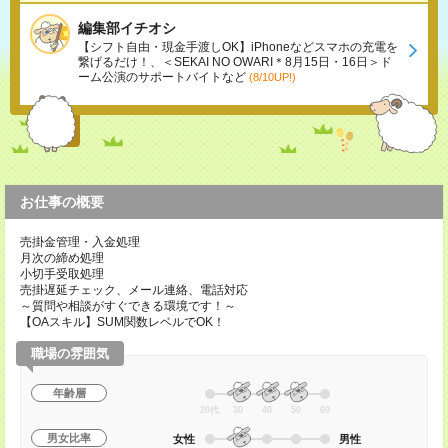
編集部イチオシ
【シフト自由・現金手渡しOK】iPhoneなどスマホの充電を
繋げるだけ！、＜SEKAI NO OWARI＊8月15日・16日＞ド
ーム公演のサポートバイトなど
(8/10UP!)
お仕事の概要
売掛金管理・入金処理
月次の締め処理
小切手受取処理
売掛遅延チェック、メール連絡、電話対応
～質問や相談がすぐできる環境です！～
【OAスキル】SUM関数レベルでOK！
職場の雰囲気
年齢層
20代
30
40
50
60
男女比率
女性
男性