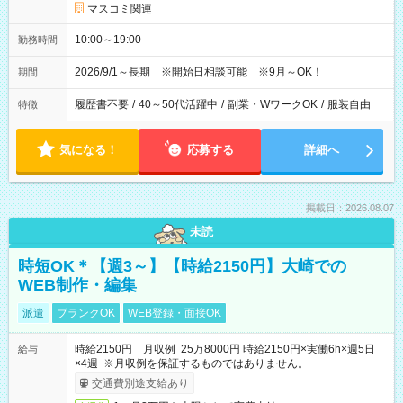
マスコミ関連
10:00～19:00
勤務時間
2026/9/1～長期 ※開始日相談可能 ※9月～OK！
期間
履歴書不要
/
40～50代活躍中
/
副業・WワークOK
/
服装自由
特徴
気になる！
応募する
詳細へ
掲載日：2026.08.07
未読
時短OK＊【週3～】【時給2150円】大崎での
WEB制作・編集
派遣
ブランクOK
WEB登録・面接OK
時給2150円 月収例 25万8000円 時給2150円×実働6h×週5日
給与
×4週 ※月収例を保証するものではありません。
交通費別途支給あり