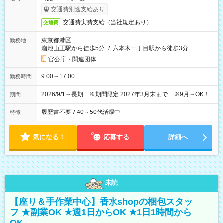
交通費別途支給あり
交通費実費支給（当社規定あり）
交通費
東京都港区
勤務地
溜池山王駅から徒歩5分
/
六本木一丁目駅から徒歩3分
官公庁・関連団体
9:00～17:00
勤務時間
2026/9/1～長期 ※期間限定:2027年3月末まで ※9月～OK！
期間
履歴書不要
/
40～50代活躍中
特徴
気になる！
応募する
詳細へ
未読
【座り＆手作業中心】香水shopの梱包スタッ
フ ★副業OK ★週1日からOK ★1日1時間から
OK