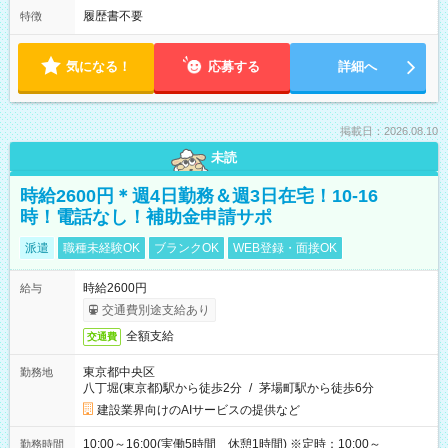
履歴書不要
特徴
気になる！
応募する
詳細へ
掲載日：2026.08.10
未読
時給2600円＊週4日勤務＆週3日在宅！10-16
時！電話なし！補助金申請サポ
派遣
職種未経験OK
ブランクOK
WEB登録・面接OK
時給2600円
給与
交通費別途支給あり
全額支給
交通費
東京都中央区
勤務地
八丁堀(東京都)駅から徒歩2分
/
茅場町駅から徒歩6分
建設業界向けのAIサービスの提供など
10:00～16:00(実働5時間 休憩1時間) ※定時：10:00～
勤務時間