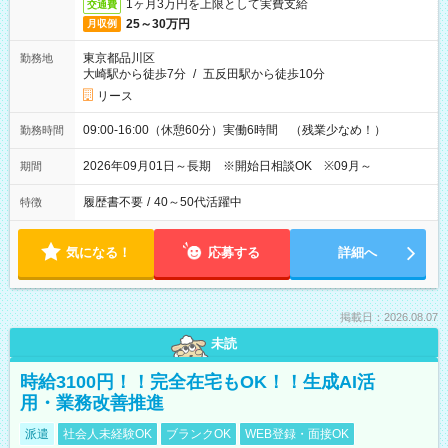
1ヶ月3万円を上限として実費支給
交通費
25～30万円
月収例
東京都品川区
勤務地
大崎駅から徒歩7分
/
五反田駅から徒歩10分
リース
09:00-16:00（休憩60分）実働6時間 （残業少なめ！）
勤務時間
2026年09月01日～長期 ※開始日相談OK ※09月～
期間
履歴書不要
/
40～50代活躍中
特徴
気になる！
応募する
詳細へ
掲載日：2026.08.07
未読
時給3100円！！完全在宅もOK！！生成AI活
用・業務改善推進
派遣
社会人未経験OK
ブランクOK
WEB登録・面接OK