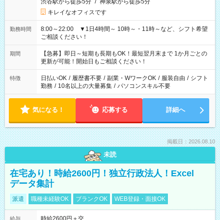
渋谷駅から徒歩5分
/
神泉駅から徒歩5分
キレイなオフィスです
8:00～22:00 ▼1日4時間～ 10時～・11時～など、シフト希望
勤務時間
ご相談ください！
【急募】即日～短期も長期もOK！最短翌月末まで 1か月ごとの
期間
更新が可能！開始日もご相談ください！
日払いOK
/
履歴書不要
/
副業・WワークOK
/
服装自由
/
シフト
特徴
勤務
/
10名以上の大量募集
/
パソコンスキル不要
気になる！
応募する
詳細へ
掲載日：2026.08.10
未読
在宅あり！時給2600円！独立行政法人！Excel
データ集計
派遣
職種未経験OK
ブランクOK
WEB登録・面接OK
時給2600円＋交
給与