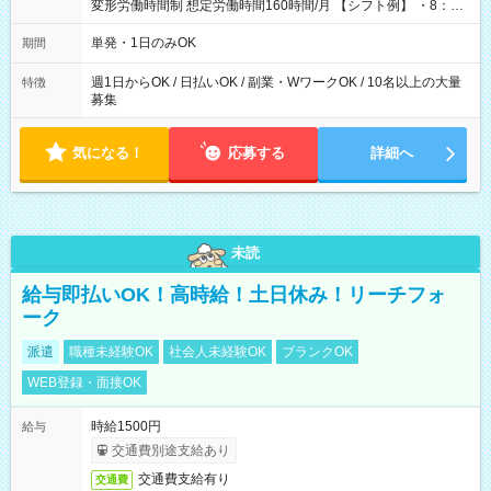
変形労働時間制 想定労働時間160時間/月 【シフト例】 ・8：00
～21：00
単発・1日のみOK
期間
週1日からOK / 日払いOK / 副業・WワークOK / 10名以上の大量
特徴
募集
気になる！
応募する
詳細へ
未読
給与即払いOK！高時給！土日休み！リーチフォ
ーク
派遣
職種未経験OK
社会人未経験OK
ブランクOK
WEB登録・面接OK
時給1500円
給与
交通費別途支給あり
交通費支給有り
交通費