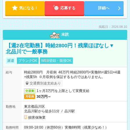
気になる！
応募する
詳細へ
掲載日：2026.08.10
未読
【週2在宅勤務】時給2800円！残業ほぼなし▼
北品川で一般事務
派遣
ブランクOK
WEB登録・面接OK
時給2800円 月収例 46万円 時給2800円×実働8h×週5日×4週
給与
+残業5h ※月収例を保証するものではありません。
交通費別途支給あり
1ヶ月3万円を上限として実費支給
交通費
30万円～
月収例
東京都品川区
勤務地
北品川駅から徒歩11分
/
品川駅
損害保険業
09:00-18:00（休憩60分）実働8時間（残業少なめ！）
勤務時間