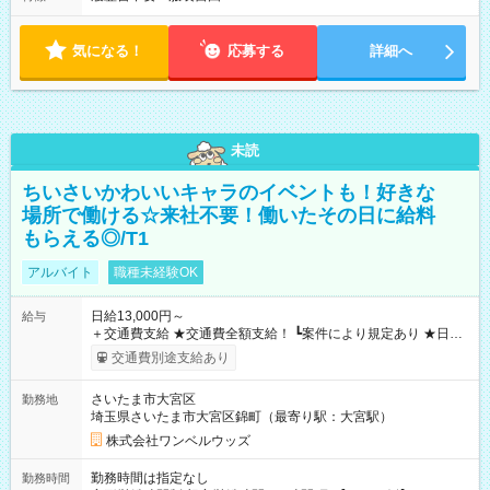
気になる！
応募する
詳細へ
未読
ちいさいかわいいキャラのイベントも！好きな
場所で働ける☆来社不要！働いたその日に給料
もらえる◎/T1
アルバイト
職種未経験OK
日給13,000円～
給与
＋交通費支給 ★交通費全額支給！ ┗案件により規定あり ★日払
いOK！（規定あり） ┗働いたその日に現金GET♪ お仕事後はコ
交通費別途支給あり
ンビニATMから 日払い分を引き落とせます！ 【試用期間】試
用期間なし
さいたま市大宮区
勤務地
埼玉県さいたま市大宮区錦町（最寄り駅：大宮駅）
株式会社ワンベルウッズ
勤務時間は指定なし
勤務時間