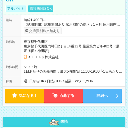
アルバイト
職種未経験OK
時給1,400円～
給与
【試用期間】試用期間あり 試用期間の長さ：1ヶ月 雇用形態、
給与は本採用時と同じです。
交通費別途支給あり
東京都千代田区
勤務地
東京都千代田区内神田2丁目14番12号 星屋第六ビル402号（最
寄り駅：神田駅）
Ａｌｌｅｙ株式会社
シフト制
勤務時間
1日あたりの実働時間：最大5時間/日 11:00-19:00 └1日あたりの
実働時間：1-5時間 └上記の時間帯内であれば、いつでも勤務可
能！ └平日・土曜日の中で、お好きな曜日でご勤務いただけま
週1日からOK / 日払いOK / 副業・WワークOK
特徴
す！ 【シフト例】 ・11:00～14:00 ・16:30～19:00 ・13:00～
18:00 などのように、自由な働き方が可能なお仕事です！
気になる！
応募する
詳細へ
未読