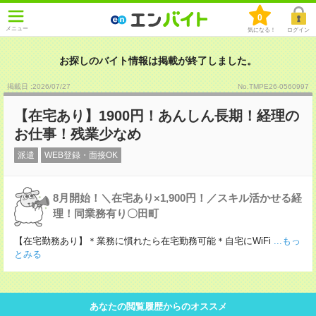
0
メニュー
気になる！
ログイン
お探しのバイト情報は掲載が終了しました。
掲載日 :2026
/
07
/
27
No.TMPE26-0560997
【在宅あり】1900円！あんしん長期！経理の
お仕事！残業少なめ
派遣
WEB登録・面接OK
8月開始！＼在宅あり×1,900円！／スキル活かせる経
理！同業務有り〇田町
【在宅勤務あり】＊業務に慣れたら在宅勤務可能＊自宅にWiFi
...もっ
とみる
あなたの閲覧履歴からのオススメ