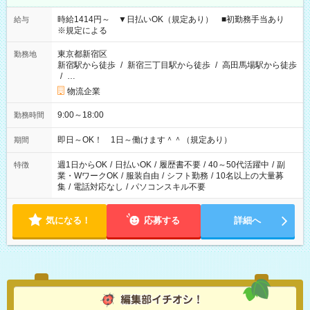
時給1414円～ ▼日払いOK（規定あり） ■初勤務手当あり
給与
※規定による
東京都新宿区
勤務地
新宿駅から徒歩
/
新宿三丁目駅から徒歩
/
高田馬場駅から徒歩
/
…
物流企業
9:00～18:00
勤務時間
即日～OK！ 1日～働けます＾＾（規定あり）
期間
週1日からOK
/
日払いOK
/
履歴書不要
/
40～50代活躍中
/
副
特徴
業・WワークOK
/
服装自由
/
シフト勤務
/
10名以上の大量募
集
/
電話対応なし
/
パソコンスキル不要
気になる！
応募する
詳細へ