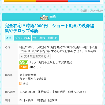
掲載日：2026.08.10
未読
完全在宅＊時給2000円！ショート動画の映像編
集やテロップ確認
派遣
ブランクOK
WEB登録・面接OK
時給2000円 月収例 33万円 時給2000円×実働8h×週5日×4週
給与
+残業5h ※月収例を保証するものではありません。※給与即受
取りサービス利用可（利用条件有）
交通費別途支給あり
1ヶ月3万円を上限として実費支給
交通費
30万円～
月収例
東京都新宿区
勤務地
市ケ谷駅から徒歩3分
放送
11:00-20:00（休憩60分）実働8時間（残業少なめ！）
勤務時間
即日～長期 ※開始日相談OK
期間