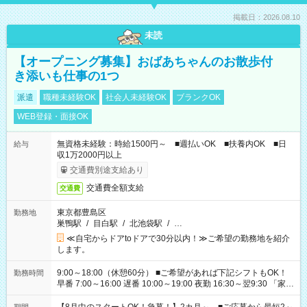
掲載日：2026.08.10
未読
【オープニング募集】おばあちゃんのお散歩付
き添いも仕事の1つ
派遣
職種未経験OK
社会人未経験OK
ブランクOK
WEB登録・面接OK
無資格未経験：時給1500円～ ■週払いOK ■扶養内OK ■日
給与
収1万2000円以上
交通費別途支給あり
交通費全額支給
交通費
東京都豊島区
勤務地
巣鴨駅
/
目白駅
/
北池袋駅
/
…
≪自宅からドアtoドアで30分以内！≫ご希望の勤務地を紹介
します。
9:00～18:00（休憩60分） ■ご希望があれば下記シフトもOK！
勤務時間
早番 7:00～16:00 遅番 10:00～19:00 夜勤 16:30～翌9:30 「家族
と休みを合わせたい」 「余裕を持って夕飯の準備がしたい」
「できれば残業はしたくない」 など、ご希望を教えてください