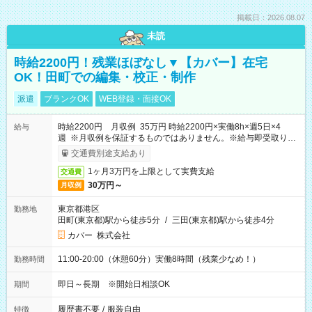
掲載日：2026.08.07
未読
時給2200円！残業ほぼなし▼【カバー】在宅
OK！田町での編集・校正・制作
派遣
ブランクOK
WEB登録・面接OK
時給2200円 月収例 35万円 時給2200円×実働8h×週5日×4
給与
週 ※月収例を保証するものではありません。※給与即受取りサ
ービス利用可（利用条件有）
交通費別途支給あり
1ヶ月3万円を上限として実費支給
交通費
30万円～
月収例
東京都港区
勤務地
田町(東京都)駅から徒歩5分
/
三田(東京都)駅から徒歩4分
カバー 株式会社
11:00-20:00（休憩60分）実働8時間（残業少なめ！）
勤務時間
即日～長期 ※開始日相談OK
期間
履歴書不要
/
服装自由
特徴