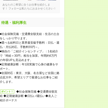
あなたのご希望に合うお仕事を紹介しま
す！ フォローは私たちにおまかせください！
待遇・福利厚生
■社会保険完備・交通費全額支給：生活の土台
をしっかり守ります。
■選べる給料日と業界最安級手数料：日払・週
払・月払対応。手数料55円～。
■独自の「ご紹介インセンティブ」：1名紹介
で「時給＋30円」相当を加算。年間約6万円
の年収UPも見込めます。
■定期健康診断：年1回実施で心身の健康をサ
ポート。
■全国対応：東京、大阪、名古屋など全国に拠
点拡大中。希望エリアで最適なお仕事をご紹
介します。
◆社会保険完備 ◆交通費全額支
ポイント！
給 ◆定期健康診断 ◆日払い/週払い◆友人ご
紹介ボーナス