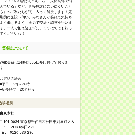
「シフトの相談がしづらい」「人間関係で悩
んでいる」など、直接施設に言いにくいこと
もすべて私たちが間に入って解決します！定
期的に施設へ伺い、みなさんが笑顔で気持ち
よく働けるよう、全力で交渉・調整を行いま
す。一人で抱え込まずに、まずは何でも頼っ
てくださいね！
登録について
Web登録は24時間365日受け付けておりま
す！
お電話の場合
■平日：8時～20時
■所要時間：20分程度
登録場所
東京本社
〒101-0034 東京都千代田区神田東紺屋町２８
－１ VORT神田2 7F
TEL：0120-936-286