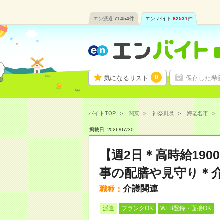
エン派遣
71454
件
エン バイト
82531
件
0
気になるリスト
保存した希
バイトTOP
関東
神奈川県
海老名市
掲載日 :
2026
/
07
/
30
【週2日＊高時給19
事の配膳や見守り＊
介護関連
職種：
派遣
ブランクOK
WEB登録・面接OK