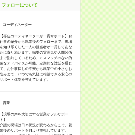
フォローについて
コーディネーター
【専任コーディネーターが一貫サポート】お
仕事の紹介から就業後のフォローまで、現場
を知り尽くした一人の担当者が一貫してあな
たに寄り添います。職場の雰囲気や人間関係
まで熟知しているため、ミスマッチのない的
確なアドバイスが可能。定期的な対話を通じ
て、お仕事探しの不安から就業中の小さなお
悩みまで、いつでも気軽に相談できる安心の
サポート体制を整えています。
営業
【現場の声を大切にする営業がフルサポー
ト】
介護の現場は日々状況が変わるからこそ、就
業後のサポートを何より重視しています。