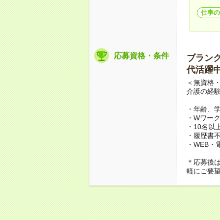
仕事の
応募資格・条件
ブランクO
代活躍中
＜無資格・
介護の経
・年齢、
・Wワーク
・10名以
・履歴書
・WEB・
＊応募後
軽にご要