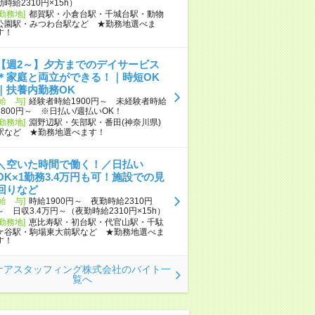
勤時給2310円×15h）
[勤務地]
都賀駅・小倉台駅・千城台駅・動物
公園駅・みつわ台駅など ★勤務地選べま
す！
【週2～】夕方までのデイサービス
＊家庭と両立ができる！｜時短OK
｜扶養内勤務OK
[給 与]
経験者時給1900円～ 未経験者時給
1800円～ ※日払い/週払いOK！
[勤務地]
淵野辺駅・矢部駅・番田(神奈川県)
駅など ★勤務地選べます！
＼空いた時間で働く！／日払い
OK×1勤務3.4万円も可！施設での見
回りなど
[給 与]
時給1900円～ 夜勤時給2310円
～ 日収3.4万円～（夜勤時給2310円×15h）
[勤務地]
恵比寿駅・初台駅・代官山駅・千駄
ケ谷駅・駒場東大前駅など ★勤務地選べま
す！
ケアスタッフィング株式会社のバイト一
覧へ