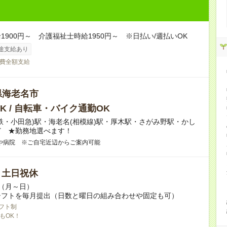
1900円～ 介護福祉士時給1950円～ ※日払い/週払いOK
途支給あり
費全額支給
県海老名市
K / 自転車・バイク通勤OK
鉄・小田急)駅・海老名(相模線)駅・厚木駅・さがみ野駅・かし
ど ★勤務地選べます！
や病院 ※ご自宅近辺からご案内可能
/ 土日祝休
～（月～日）
シフトを毎月提出（日数と曜日の組み合わせや固定も可）
フト制
もOK！