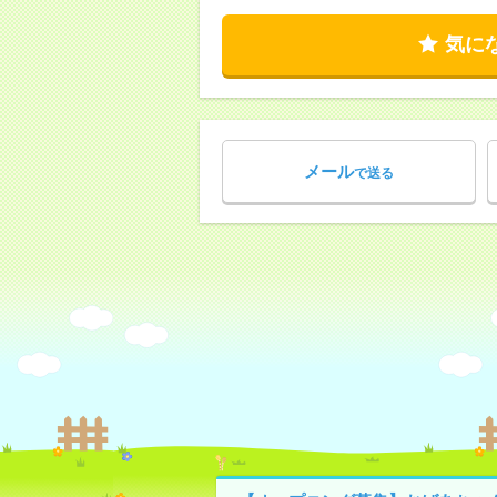
気に
メール
で送る