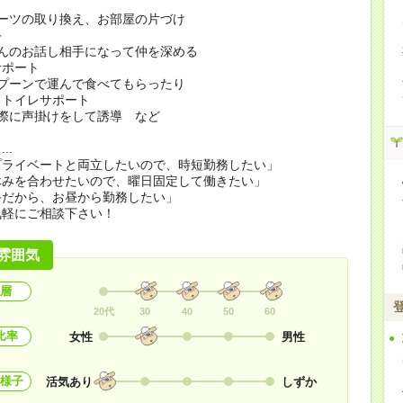
ーツの取り換え、お部屋の片づけ
手
んのお話し相手になって仲を深める
サポート
プーンで運んで食べてもらったり
、トイレサポート
際に声掛けをして誘導 など
..
プライベートと両立したいので、時短勤務したい」
休みを合わせたいので、曜日固定して働きたい」
手だから、お昼から勤務したい」
気軽にご相談下さい！
雰囲気
層
20代
30
40
50
60
比率
女性
男性
様子
活気あり
しずか