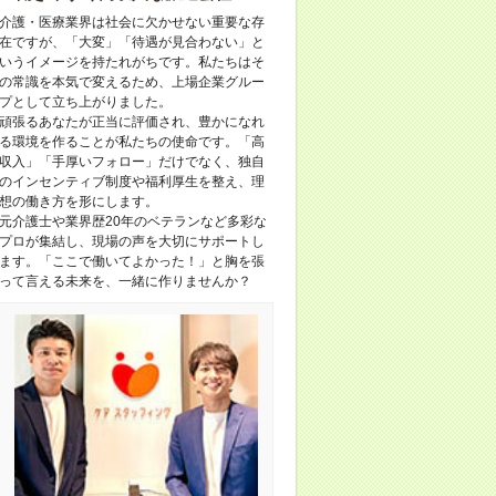
介護・医療業界は社会に欠かせない重要な存
在ですが、「大変」「待遇が見合わない」と
いうイメージを持たれがちです。私たちはそ
の常識を本気で変えるため、上場企業グルー
プとして立ち上がりました。
頑張るあなたが正当に評価され、豊かになれ
る環境を作ることが私たちの使命です。「高
収入」「手厚いフォロー」だけでなく、独自
のインセンティブ制度や福利厚生を整え、理
想の働き方を形にします。
元介護士や業界歴20年のベテランなど多彩な
プロが集結し、現場の声を大切にサポートし
ます。「ここで働いてよかった！」と胸を張
って言える未来を、一緒に作りませんか？