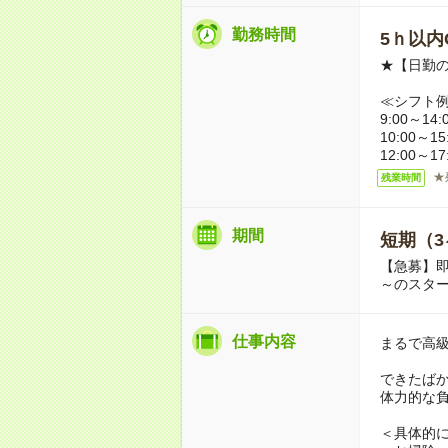
勤務時間
5ｈ以内O
★【日勤の
≪シフト
9:00～14:
10:00～15
12:00～1
★
残業時間
期間
短期（3
【急募】即
～のスタ
仕事内容
まるで高
できたば
体力的な
＜具体的