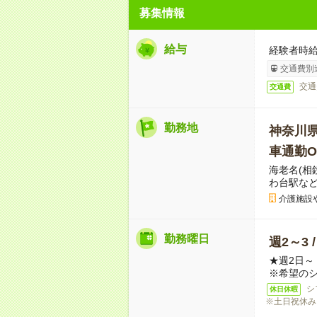
募集情報
給与
経験者時給
交通費別
交通
交通費
勤務地
神奈川
車通勤O
海老名(相
わ台駅な
介護施設
勤務曜日
週2～3 
★週2日
※希望の
シ
休日休暇
※土日祝休み