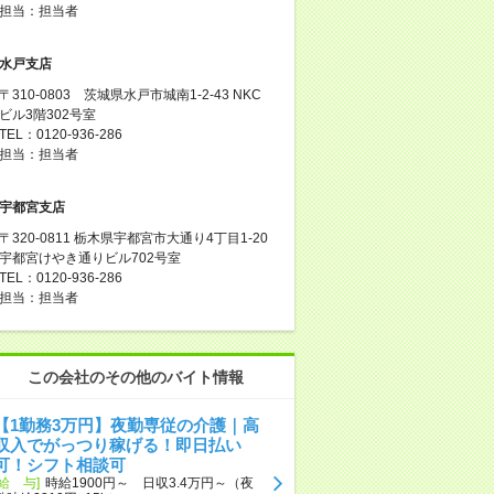
担当：担当者
水戸支店
〒310-0803 茨城県水戸市城南1-2-43 NKC
ビル3階302号室
TEL：0120-936-286
担当：担当者
宇都宮支店
〒320-0811 栃木県宇都宮市大通り4丁目1-20
宇都宮けやき通りビル702号室
TEL：0120-936-286
担当：担当者
この会社のその他のバイト情報
【1勤務3万円】夜勤専従の介護｜高
収入でがっつり稼げる！即日払い
可！シフト相談可
[給 与]
時給1900円～ 日収3.4万円～（夜