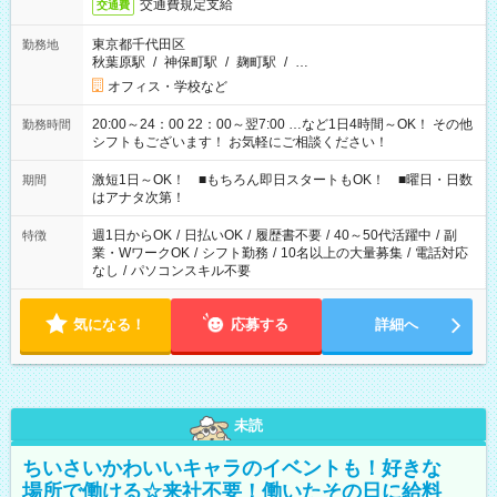
交通費規定支給
交通費
東京都千代田区
勤務地
秋葉原駅
/
神保町駅
/
麹町駅
/
…
オフィス・学校など
20:00～24：00 22：00～翌7:00 …など1日4時間～OK！ その他
勤務時間
シフトもございます！ お気軽にご相談ください！
激短1日～OK！ ■もちろん即日スタートもOK！ ■曜日・日数
期間
はアナタ次第！
週1日からOK
/
日払いOK
/
履歴書不要
/
40～50代活躍中
/
副
特徴
業・WワークOK
/
シフト勤務
/
10名以上の大量募集
/
電話対応
なし
/
パソコンスキル不要
気になる！
応募する
詳細へ
未読
ちいさいかわいいキャラのイベントも！好きな
場所で働ける☆来社不要！働いたその日に給料