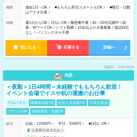
シフトもございます！ お気軽にご相談ください！
激短1日～OK！ ■もちろん即日スタートもOK！ ■曜日・日数
期間
はアナタ次第！
週1日からOK
/
日払いOK
/
履歴書不要
/
40～50代活躍中
/
副
特徴
業・WワークOK
/
シフト勤務
/
10名以上の大量募集
/
電話対応
なし
/
パソコンスキル不要
気になる！
応募する
詳細へ
掲載日：2026.08.05
未読
＜夜勤＞1日4時間～未経験でももちろん歓迎！
イベント会場でイスや机の運搬のお仕事
アルバイト
職種未経験OK
社会人未経験OK
大学生歓迎
ブランクOK
WEB登録・面接OK
日給：12500円～ 半日：5000円～ ■日払いOK！
給与
交通費別途支給あり