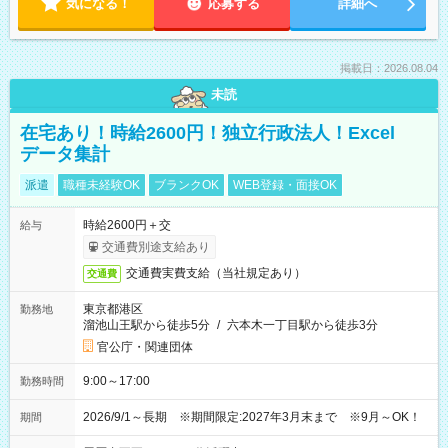
気になる！
応募する
詳細へ
掲載日：2026.08.04
未読
在宅あり！時給2600円！独立行政法人！Excel
データ集計
派遣
職種未経験OK
ブランクOK
WEB登録・面接OK
時給2600円＋交
給与
交通費別途支給あり
交通費実費支給（当社規定あり）
交通費
東京都港区
勤務地
溜池山王駅から徒歩5分
/
六本木一丁目駅から徒歩3分
官公庁・関連団体
9:00～17:00
勤務時間
2026/9/1～長期 ※期間限定:2027年3月末まで ※9月～OK！
期間