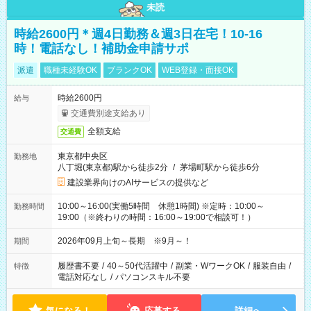
未読
時給2600円＊週4日勤務＆週3日在宅！10-16
時！電話なし！補助金申請サポ
派遣
職種未経験OK
ブランクOK
WEB登録・面接OK
時給2600円
給与
交通費別途支給あり
全額支給
交通費
東京都中央区
勤務地
八丁堀(東京都)駅から徒歩2分
/
茅場町駅から徒歩6分
建設業界向けのAIサービスの提供など
10:00～16:00(実働5時間 休憩1時間) ※定時：10:00～
勤務時間
19:00（※終わりの時間：16:00～19:00で相談可！）
2026年09月上旬～長期 ※9月～！
期間
履歴書不要
/
40～50代活躍中
/
副業・WワークOK
/
服装自由
/
特徴
電話対応なし
/
パソコンスキル不要
気になる！
応募する
詳細へ