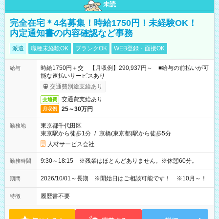
未読
完全在宅＊4名募集！時給1750円！未経験OK！
内定通知書の内容確認など事務
派遣
職種未経験OK
ブランクOK
WEB登録・面接OK
時給1750円＋交 【月収例】290,937円～ ■給与の前払いが可
給与
能な速払いサービスあり
交通費別途支給あり
交通費支給あり
交通費
25～30万円
月収例
東京都千代田区
勤務地
東京駅から徒歩1分
/
京橋(東京都)駅から徒歩5分
人材サービス会社
9:30～18:15 ※残業はほとんどありません。※休憩60分。
勤務時間
2026/10/01～長期 ※開始日はご相談可能です！ ※10月～！
期間
履歴書不要
特徴