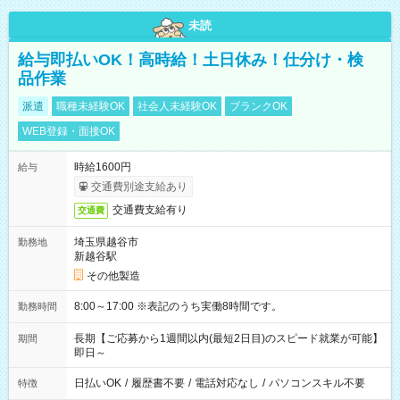
未読
給与即払いOK！高時給！土日休み！仕分け・検
品作業
派遣
職種未経験OK
社会人未経験OK
ブランクOK
WEB登録・面接OK
時給1600円
給与
交通費別途支給あり
交通費支給有り
交通費
埼玉県越谷市
勤務地
新越谷駅
その他製造
8:00～17:00 ※表記のうち実働8時間です。
勤務時間
長期【ご応募から1週間以内(最短2日目)のスピード就業が可能】
期間
即日～
日払いOK
/
履歴書不要
/
電話対応なし
/
パソコンスキル不要
特徴