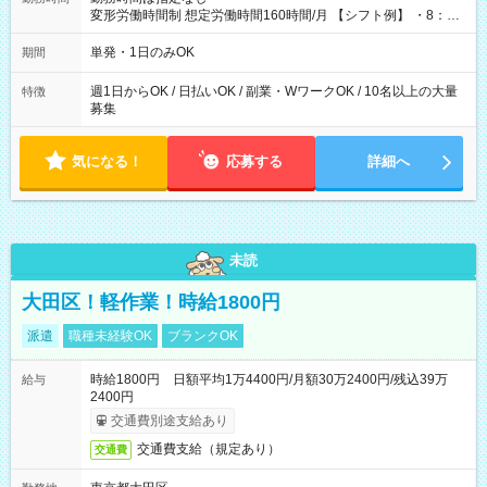
変形労働時間制 想定労働時間160時間/月 【シフト例】 ・8：00
～21：00
単発・1日のみOK
期間
週1日からOK / 日払いOK / 副業・WワークOK / 10名以上の大量
特徴
募集
気になる！
応募する
詳細へ
未読
大田区！軽作業！時給1800円
派遣
職種未経験OK
ブランクOK
時給1800円 日額平均1万4400円/月額30万2400円/残込39万
給与
2400円
交通費別途支給あり
交通費支給（規定あり）
交通費