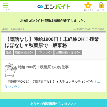
0
メニュー
気になる！
ログイン
お探しのバイト情報は掲載が終了しました。
掲載日 :2026
/
07
/
15
No.RSTFO260713573D/事務
【電話なし】時給1900円！未経験OK！残業
ほぼなし▼秋葉原で一般事務
派遣
職種未経験OK
ブランクOK
WEB登録・面接OK
時給1900円！秋葉原でのお仕事
【時短勤務OK＆】【電話対応なし】▼大手コンサルティング会社
...
もっとみる
あなたの閲覧履歴からのオススメ