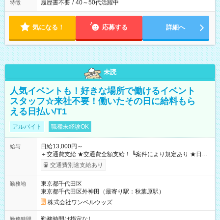
履歴書不要
/
40～50代活躍中
特徴
気になる！
応募する
詳細へ
未読
人気イベントも！好きな場所で働けるイベント
スタッフ☆来社不要！働いたその日に給料もら
える日払い/T1
アルバイト
職種未経験OK
日給13,000円～
給与
＋交通費支給 ★交通費全額支給！ ┗案件により規定あり ★日払
いOK！（規定あり） ┗働いたその日に現金GET♪ お仕事後はコ
交通費別途支給あり
ンビニATMから 日払い分を引き落とせます！ 【試用期間】試
用期間なし
東京都千代田区
勤務地
東京都千代田区外神田（最寄り駅：秋葉原駅）
株式会社ワンベルウッズ
勤務時間は指定なし
勤務時間