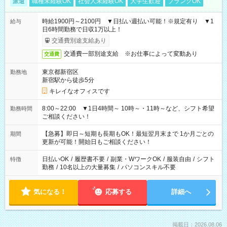
派遣
職種未経験OK
社会人未経験OK
大学生歓迎
ブランクOK
時給1900円～2100円 ▼日払い週払い可能！※規定有り ▼1
給与
日6時間勤務で日収1万以上！
交通費別途支給あり
交通費一部別途支給 ※お仕事によって変動あり
交通費
東京都新宿区
勤務地
新宿駅から徒歩5分
キレイなオフィスです
8:00～22:00 ▼1日4時間～ 10時～・11時～など、シフト希望
勤務時間
ご相談ください！
【急募】即日～短期も長期もOK！最短翌月末まで 1か月ごとの
期間
更新が可能！開始日もご相談ください！
日払いOK
/
履歴書不要
/
副業・WワークOK
/
服装自由
/
シフト
特徴
勤務
/
10名以上の大量募集
/
パソコンスキル不要
気になる！
応募する
詳細へ
掲載日：2026.08.06