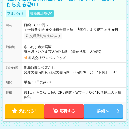
もらえる◎/T1
アルバイト
職種未経験OK
日給13,000円～
給与
＋交通費支給 ★交通費全額支給！ ┗案件により規定あり ★日払
いOK！（規定あり） ┗働いたその日に現金GET♪ お仕事後はコ
交通費別途支給あり
ンビニATMから 日払い分を引き落とせます！ 【試用期間】試
用期間なし
さいたま市大宮区
勤務地
埼玉県さいたま市大宮区錦町（最寄り駅：大宮駅）
株式会社ワンベルウッズ
勤務時間は指定なし
勤務時間
変形労働時間制 想定労働時間160時間/月 【シフト例】 ・8：00
～21：00
単発・1日のみOK
期間
週1日からOK / 日払いOK / 副業・WワークOK / 10名以上の大量
特徴
募集
気になる！
応募する
詳細へ