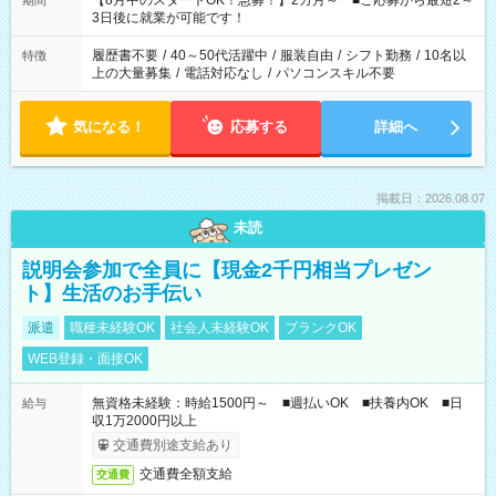
【8月中のスタートOK！急募！】2カ月～ ■ご応募から最短2～
期間
ね。 ※Wワーク希望の方へ 今ご覧のお仕事で希望する勤務時間
3日後に就業が可能です！
と、もう1つのお仕事の勤務時間。 合計で週40時間を超える場
合は応募できません。
履歴書不要
/
40～50代活躍中
/
服装自由
/
シフト勤務
/
10名以
特徴
上の大量募集
/
電話対応なし
/
パソコンスキル不要
気になる！
応募する
詳細へ
掲載日：2026.08.07
未読
説明会参加で全員に【現金2千円相当プレゼン
ト】生活のお手伝い
派遣
職種未経験OK
社会人未経験OK
ブランクOK
WEB登録・面接OK
無資格未経験：時給1500円～ ■週払いOK ■扶養内OK ■日
給与
収1万2000円以上
交通費別途支給あり
交通費全額支給
交通費