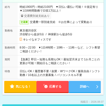
時給1900円～時給2100円 ▼日払い週払い可能！※規定有り
給与
▼1日6時間勤務で日収1万以上！
交通費別途支給あり
交通費一部別途支給 ※お仕事によって変動あり
交通費
東京都渋谷区
勤務地
渋谷駅から徒歩5分
/
神泉駅から徒歩5分
キレイなオフィスです
8:00～22:00 ▼1日4時間～ 10時～・11時～など、シフト希望
勤務時間
ご相談ください！
【急募】即日～短期も長期もOK！最短翌月末まで 1か月ごとの
期間
更新が可能！開始日もご相談ください！
日払いOK
/
履歴書不要
/
副業・WワークOK
/
服装自由
/
シフト
特徴
勤務
/
10名以上の大量募集
/
パソコンスキル不要
気になる！
応募する
詳細へ
掲載日：2026.08.07