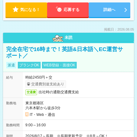
気になる！
応募する
詳細へ
掲載日：2026.08.05
未読
完全在宅で16時まで！英語&日本語＼EC運営サ
ポート／
派遣
ブランクOK
WEB登録・面接OK
時給2450円＋交
給与
交通費別途支給あり
出社時の通勤交通費支給
交通費
東京都港区
勤務地
六本木駅から徒歩3分
IT・Web・通信
9:00～16:00
勤務時間
2026/8/17～長期 ※長期更新予定 ※8月～OK！
期間