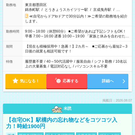
東京都墨田区
勤務地
錦糸町駅
/
とうきょうスカイツリー駅
/
京成曳舟駅
/
…
≪自宅からドアtoドアで30分以内！≫ご希望の勤務地を紹介
します。
9:00～18:00（休憩60分） ■ご希望があれば下記シフトもOK！
勤務時間
早番 7:00～16:00 遅番 10:00～19:00 「家族と休みを合わせた
い」 「余裕を持って夕飯の準備がしたい」 「できれば残業はし
たくない」 など、ご希望を教えてくださいね。 ※Wワーク希望
【現在も積極採用中！急募！】2カ月～ ■ご応募から最短2～3
期間
の方へ 今ご覧のお仕事で希望する勤務時間と、もう1つのお仕事
日後の就業も相談可能です！
の勤務時間。 合計で週40時間を超える場合は応募できません。
履歴書不要
/
40～50代活躍中
/
服装自由
/
シフト勤務
/
10名以
特徴
上の大量募集
/
電話対応なし
/
パソコンスキル不要
気になる！
応募する
詳細へ
掲載日：2026.08.07
未読
【在宅OK】駅構内の忘れ物などをコツコツ入
力！時給1900円