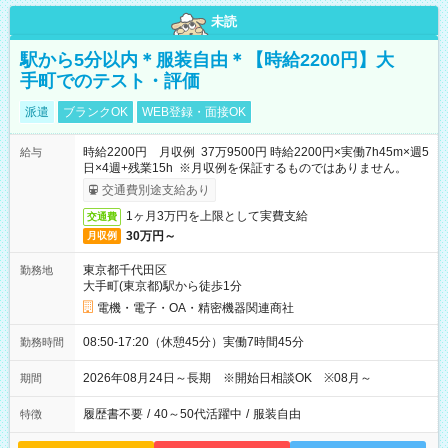
未読
駅から5分以内＊服装自由＊【時給2200円】大
手町でのテスト・評価
派遣
ブランクOK
WEB登録・面接OK
時給2200円 月収例 37万9500円 時給2200円×実働7h45m×週5
給与
日×4週+残業15h ※月収例を保証するものではありません。
交通費別途支給あり
1ヶ月3万円を上限として実費支給
交通費
30万円～
月収例
東京都千代田区
勤務地
大手町(東京都)駅から徒歩1分
電機・電子・OA・精密機器関連商社
08:50-17:20（休憩45分）実働7時間45分
勤務時間
2026年08月24日～長期 ※開始日相談OK ※08月～
期間
履歴書不要
/
40～50代活躍中
/
服装自由
特徴