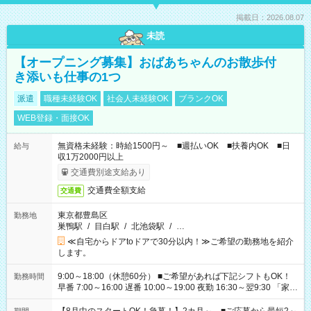
掲載日：2026.08.07
未読
【オープニング募集】おばあちゃんのお散歩付
き添いも仕事の1つ
派遣
職種未経験OK
社会人未経験OK
ブランクOK
WEB登録・面接OK
無資格未経験：時給1500円～ ■週払いOK ■扶養内OK ■日
給与
収1万2000円以上
交通費別途支給あり
交通費全額支給
交通費
東京都豊島区
勤務地
巣鴨駅
/
目白駅
/
北池袋駅
/
…
≪自宅からドアtoドアで30分以内！≫ご希望の勤務地を紹介
します。
9:00～18:00（休憩60分） ■ご希望があれば下記シフトもOK！
勤務時間
早番 7:00～16:00 遅番 10:00～19:00 夜勤 16:30～翌9:30 「家族
と休みを合わせたい」 「余裕を持って夕飯の準備がしたい」
「できれば残業はしたくない」 など、ご希望を教えてください