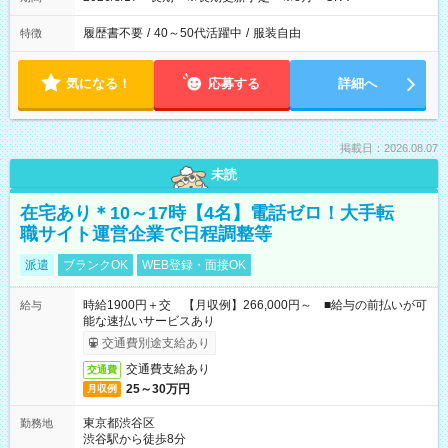
履歴書不要
/
40～50代活躍中
/
服装自由
特徴
気になる！
応募する
詳細へ
掲載日：2026.08.07
未読
在宅あり＊10～17時【4名】電話ゼロ！大手転
職サイト運営企業で日程調整等
派遣
ブランクOK
WEB登録・面接OK
時給1900円＋交 【月収例】266,000円～ ■給与の前払いが可
給与
能な速払いサービスあり
交通費別途支給あり
交通費支給あり
交通費
25～30万円
月収例
東京都渋谷区
勤務地
渋谷駅から徒歩8分