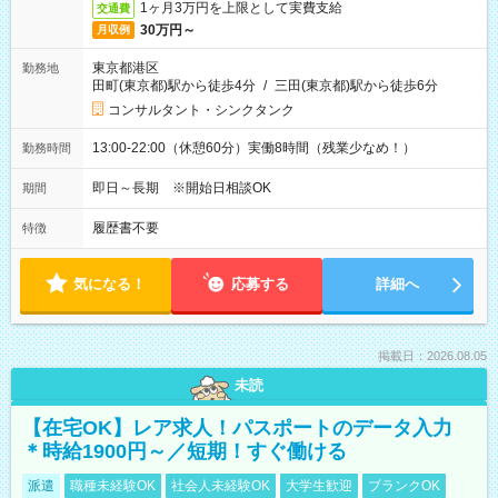
1ヶ月3万円を上限として実費支給
交通費
30万円～
月収例
東京都港区
勤務地
田町(東京都)駅から徒歩4分
/
三田(東京都)駅から徒歩6分
コンサルタント・シンクタンク
13:00-22:00（休憩60分）実働8時間（残業少なめ！）
勤務時間
即日～長期 ※開始日相談OK
期間
履歴書不要
特徴
気になる！
応募する
詳細へ
掲載日：2026.08.05
未読
【在宅OK】レア求人！パスポートのデータ入力
＊時給1900円～／短期！すぐ働ける
派遣
職種未経験OK
社会人未経験OK
大学生歓迎
ブランクOK