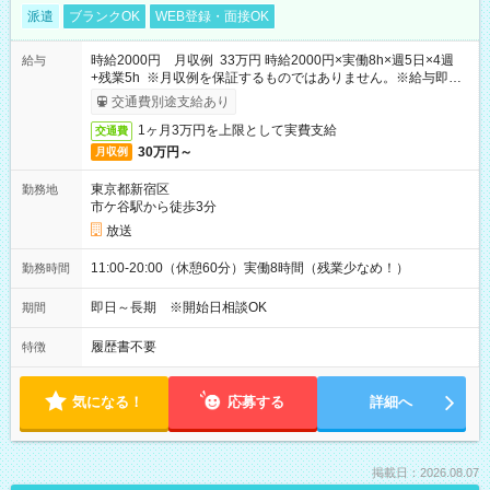
派遣
ブランクOK
WEB登録・面接OK
時給2000円 月収例 33万円 時給2000円×実働8h×週5日×4週
給与
+残業5h ※月収例を保証するものではありません。※給与即受
取りサービス利用可（利用条件有）
交通費別途支給あり
1ヶ月3万円を上限として実費支給
交通費
30万円～
月収例
東京都新宿区
勤務地
市ケ谷駅から徒歩3分
放送
11:00-20:00（休憩60分）実働8時間（残業少なめ！）
勤務時間
即日～長期 ※開始日相談OK
期間
履歴書不要
特徴
気になる！
応募する
詳細へ
掲載日：2026.08.07