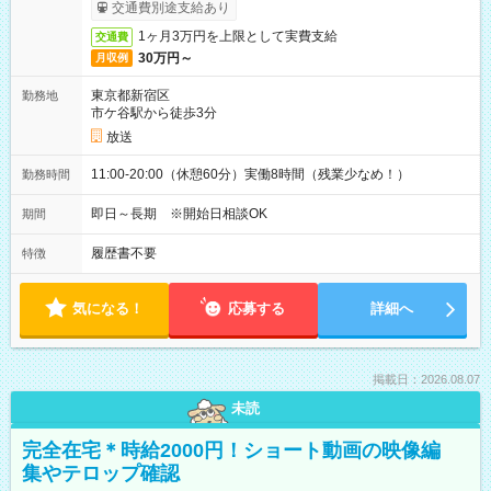
取りサービス利用可（利用条件有）
交通費別途支給あり
1ヶ月3万円を上限として実費支給
交通費
30万円～
月収例
東京都新宿区
勤務地
市ケ谷駅から徒歩3分
放送
11:00-20:00（休憩60分）実働8時間（残業少なめ！）
勤務時間
即日～長期 ※開始日相談OK
期間
履歴書不要
特徴
気になる！
応募する
詳細へ
掲載日：2026.08.07
未読
完全在宅＊時給2000円！ショート動画の映像編
集やテロップ確認