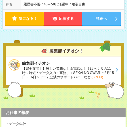
履歴書不要
/
40～50代活躍中
/
服装自由
特徴
気になる！
応募する
詳細へ
編集部イチオシ
【完全在宅！】難しい業務なし＆電話なし！ゆっくりの11
時～時短＊データ入力・事務、＜SEKAI NO OWARI＊8月15
日・16日＞ドーム公演のサポートバイトなど
(8/7UP!)
お仕事の概要
・データ集計