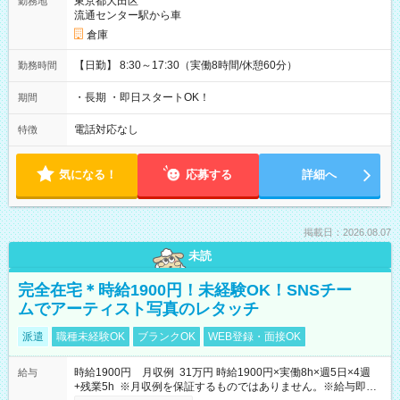
東京都大田区
勤務地
流通センター駅から車
倉庫
【日勤】 8:30～17:30（実働8時間/休憩60分）
勤務時間
・長期 ・即日スタートOK！
期間
電話対応なし
特徴
気になる！
応募する
詳細へ
掲載日：2026.08.07
未読
完全在宅＊時給1900円！未経験OK！SNSチー
ムでアーティスト写真のレタッチ
派遣
職種未経験OK
ブランクOK
WEB登録・面接OK
時給1900円 月収例 31万円 時給1900円×実働8h×週5日×4週
給与
+残業5h ※月収例を保証するものではありません。※給与即受