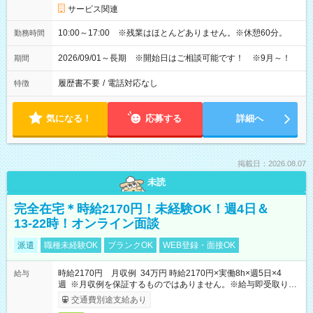
サービス関連
10:00～17:00 ※残業はほとんどありません。※休憩60分。
勤務時間
2026/09/01～長期 ※開始日はご相談可能です！ ※9月～！
期間
履歴書不要
/
電話対応なし
特徴
気になる！
応募する
詳細へ
掲載日：2026.08.07
未読
完全在宅＊時給2170円！未経験OK！週4日＆
13-22時！オンライン面談
派遣
職種未経験OK
ブランクOK
WEB登録・面接OK
時給2170円 月収例 34万円 時給2170円×実働8h×週5日×4
給与
週 ※月収例を保証するものではありません。※給与即受取りサ
ービス利用可（利用条件有）
交通費別途支給あり