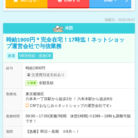
掲載日：2026.08.07
未読
時給1900円＊完全在宅！17時迄！ネットショッ
プ運営会社で与信業務
派遣
WEB登録・面接OK
時給1900円
給与
交通費別途支給あり
全額支給
交通費
東京都港区
勤務地
六本木一丁目駅から徒歩2分
/
六本木駅から徒歩8分
CMでおなじみ☆ネットショップの運営会社です♪
09:00～17:00(実働7時間 休憩1時間) ※10時～18時も調整可能
勤務時間
です！
【急募】即日～長期 ※8月～！
期間