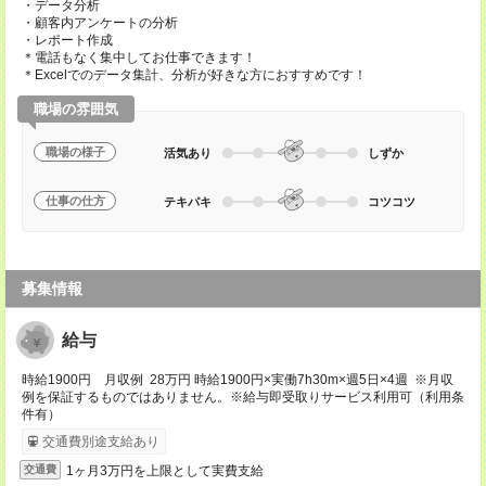
・データ分析
・顧客内アンケートの分析
・レポート作成
＊電話もなく集中してお仕事できます！
＊Excelでのデータ集計、分析が好きな方におすすめです！
職場の雰囲気
職場の様子
活気あり
しずか
仕事の仕方
テキパキ
コツコツ
募集情報
給与
時給1900円 月収例 28万円 時給1900円×実働7h30m×週5日×4週 ※月収
例を保証するものではありません。※給与即受取りサービス利用可（利用条
件有）
交通費別途支給あり
1ヶ月3万円を上限として実費支給
交通費