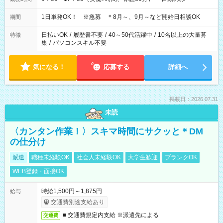
1日単発OK！ ※急募 ＊8月～、9月～など開始日相談OK
期間
日払いOK
/
履歴書不要
/
40～50代活躍中
/
10名以上の大量募
特徴
集
/
パソコンスキル不要
気になる！
応募する
詳細へ
掲載日：2026.07.31
未読
〈カンタン作業！〉スキマ時間にサクッと＊DM
の仕分け
派遣
職種未経験OK
社会人未経験OK
大学生歓迎
ブランクOK
WEB登録・面接OK
時給1,500円～1,875円
給与
交通費別途支給あり
■ 交通費規定内支給 ※派遣先による
交通費