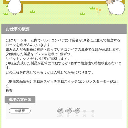
お仕事の概要
(1)クリーンルーム内でベルトコンベアに作業者が10名ほど並んで担当する
パーツを組み込んでいきます。
組み込んだら順番に右側へ送っていきコンベアの最終で仮組が完成します。
(2)仮組した製品をプレス自動機で1個ずつ、
リベットカシメを行い組立が完成します。
(3)組立完成した製品が正常に作動するか1個ずつ検査機で特性検査を行いま
す。
どの工程を作業してもらうかは入職してからになります。
【取扱製品情報】車載用スイッチ車載スイッチ(エンジンスターター)の組
立、
検査
職場の雰囲気
年齢層
20代
30
40
50
60