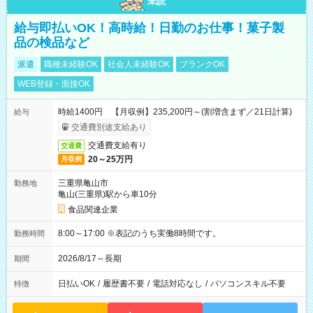
未読
給与即払いOK！高時給！日勤のお仕事！菓子製
品の検品など
派遣
職種未経験OK
社会人未経験OK
ブランクOK
WEB登録・面接OK
時給1400円 【月収例】235,200円～(割増含まず／21日計算)
給与
交通費別途支給あり
交通費支給有り
交通費
20～25万円
月収例
三重県亀山市
勤務地
亀山(三重県)駅から車10分
食品関連企業
8:00～17:00 ※表記のうち実働8時間です。
勤務時間
2026/8/17～長期
期間
日払いOK
/
履歴書不要
/
電話対応なし
/
パソコンスキル不要
特徴