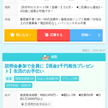
と休みを合わせたい」 「余裕を持って夕飯の準備がしたい」
「できれば残業はしたくない」 など、ご希望を教えてください
【8月中のスタートOK！急募！】2カ月～ ■ご応募から最短2～
期間
ね。 ※Wワーク希望の方へ 今ご覧のお仕事で希望する勤務時間
3日後に就業が可能です！
と、もう1つのお仕事の勤務時間。 合計で週40時間を超える場
合は応募できません。
履歴書不要
/
40～50代活躍中
/
服装自由
/
シフト勤務
/
10名以
特徴
上の大量募集
/
電話対応なし
/
パソコンスキル不要
気になる！
応募する
詳細へ
掲載日：2026.08.07
未読
説明会参加で全員に【現金2千円相当プレゼン
ト】生活のお手伝い
派遣
職種未経験OK
社会人未経験OK
ブランクOK
WEB登録・面接OK
無資格未経験：時給1450円～ ■週払いOK ■扶養内OK ■日
給与
収1万1600円以上
交通費別途支給あり