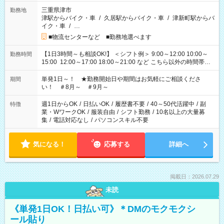
三重県津市
勤務地
津駅からバイク・車
/
久居駅からバイク・車
/
津新町駅からバ
イク・車
/
…
■物流センターなど ■勤務地選べます
【1日3時間～も相談OK!】 ＜シフト例＞ 9:00～12:00 10:00～
勤務時間
15:00 12:00～17:00 18:00～21:00 など こちら以外の時間帯も
お気軽にご相談ください！
単発1日～！ ★勤務開始日や期間はお気軽にご相談くださ
期間
い！ ＃8月～ ＃9月～
週1日からOK
/
日払いOK
/
履歴書不要
/
40～50代活躍中
/
副
特徴
業・WワークOK
/
服装自由
/
シフト勤務
/
10名以上の大量募
集
/
電話対応なし
/
パソコンスキル不要
気になる！
応募する
詳細へ
掲載日：2026.07.29
未読
《単発1日OK！日払い可》＊DMのモクモクシ
ール貼り