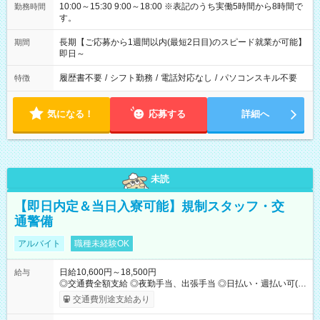
10:00～15:30 9:00～18:00 ※表記のうち実働5時間から8時間で
勤務時間
す。
長期【ご応募から1週間以内(最短2日目)のスピード就業が可能】
期間
即日～
履歴書不要
/
シフト勤務
/
電話対応なし
/
パソコンスキル不要
特徴
気になる！
応募する
詳細へ
未読
【即日内定＆当日入寮可能】規制スタッフ・交
通警備
アルバイト
職種未経験OK
日給10,600円～18,500円
給与
◎交通費全額支給 ◎夜勤手当、出張手当 ◎日払い・週払い可(希
望者／条件有) ＜月収例＞ 日給10,600円×22日稼働＝23.5万円/
交通費別途支給あり
月 ◎自分のぺースで勤務可能 週2～OK！あなたの働き方と相談
します♪ ダブルワークも可能です☺ 【試用期間】試用期間あり