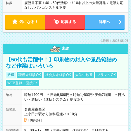
履歴書不要
/
40～50代活躍中
/
10名以上の大量募集
/
電話対応
特徴
なし
/
パソコンスキル不要
気になる！
応募する
詳細へ
掲載日：2026.08.06
未読
【50代も活躍中！】印刷物の封入や景品箱詰め
など作業はいろいろ
派遣
職種未経験OK
社会人未経験OK
大学生歓迎
ブランクOK
WEB登録・面接OK
時給1400円 ＊日給9,800円＝時給1,400円×実働7時間 ＊日払
給与
い・週払い（速払システム）制度あり
名古屋市西区
勤務地
上小田井駅から無料送迎バス10分
印刷会社
9：00～17：00（実働7時間、休憩60分） ＊日勤のみ
勤務時間