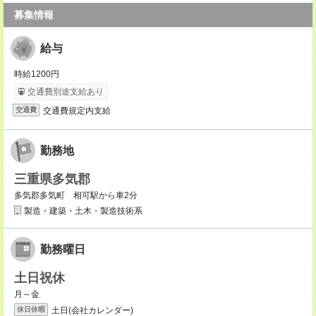
募集情報
給与
時給1200円
交通費別途支給あり
交通費規定内支給
交通費
勤務地
三重県多気郡
多気郡多気町 相可駅から車2分
製造・建築・土木・製造技術系
勤務曜日
土日祝休
月～金
土日(会社カレンダー)
休日休暇