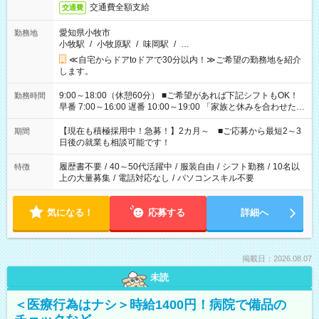
交通費全額支給
交通費
愛知県小牧市
勤務地
小牧駅
/
小牧原駅
/
味岡駅
/
…
≪自宅からドアtoドアで30分以内！≫ご希望の勤務地を紹介
します。
9:00～18:00（休憩60分） ■ご希望があれば下記シフトもOK！
勤務時間
早番 7:00～16:00 遅番 10:00～19:00 「家族と休みを合わせた
い」 「余裕を持って夕飯の準備がしたい」 「できれば残業はし
たくない」 など、ご希望を教えてくださいね。 ※Wワーク希望
【現在も積極採用中！急募！】2カ月～ ■ご応募から最短2～3
期間
の方へ 今ご覧のお仕事で希望する勤務時間と、もう1つのお仕事
日後の就業も相談可能です！
の勤務時間。 合計で週40時間を超える場合は応募できません。
履歴書不要
/
40～50代活躍中
/
服装自由
/
シフト勤務
/
10名以
特徴
上の大量募集
/
電話対応なし
/
パソコンスキル不要
気になる！
応募する
詳細へ
掲載日：2026.08.07
未読
＜医療行為はナシ＞時給1400円！病院で備品の