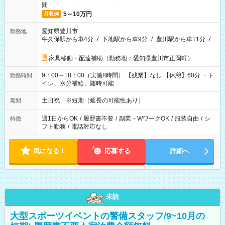
間
5～10万円
月収例
愛知県豊川市
勤務地
牛久保駅から車4分
/
下地駅から車9分
/
豊川駅から車11分
/
…
家具移動・配達補助（勤務地：愛知県豊川市正岡町）
9：00～18：00（実働8時間） 【残業】なし 【休憩】60分 ・ト
勤務時間
イレ、水分補給、随時可能
土日祝 ※短期（延長の可能性あり）
期間
週1日からOK
/
履歴書不要
/
副業・WワークOK
/
服装自由
/
シ
特徴
フト勤務
/
電話対応なし
気になる！
応募する
詳細へ
未読
大型スポーツイベントの警備スタッフ/9~10月の