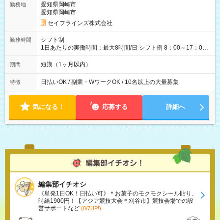
愛知県岡崎市
勤務地
試用期間の長さ：3ヶ月 雇用形態、給与は本採用時と同じです。
愛知県岡崎市
セイフラインズ株式会社
シフト制
勤務時間
1日あたりの実働時間：最大8時間/日 シフト例 8：00～17：00
21：00～6：00 ※現場によっては多少時間は前後します ▶残業
ほとんどなし！ ▶時間より早く終わることの方が多いと思いま
短期（1ヶ月以内）
期間
す。現場によっては午前中で終わってしまう場合も。その場合
も日給は同額支給！
日払いOK / 副業・WワークOK / 10名以上の大量募集
特徴
気になる！
応募する
詳細へ
編集部イチオシ
《単発1日OK！日払い可》＊お菓子のモクモクシール貼り、
時給1900円！【アジア競技大会＊刈谷市】競技会場での設
営サポートなど
(8/7UP!)