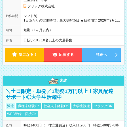
三重県四日市市
フリック株式会社
シフト制
勤務時間
1日あたりの実働時間：最大8時間/日 ★勤務期間 2026年9月16
日~2026年10月23日 短期勤務OK! 期間中フル勤務できる方優遇
※週3~5日勤務(勤務日数応相談) ※期間前から勤務スタートも可
短期（1ヶ月以内）
期間
能です! ★勤務時間 8:00~17:00(休憩1時間) ※現場により変動あ
り ※夜勤シフトあり
日払いOK / 10名以上の大量募集
特徴
気になる！
応募する
詳細へ
未読
＼土日限定・単発／1勤務1万円以上！家具配達
サポート◎大学生活躍中
派遣
職種未経験OK
社会人未経験OK
大学生歓迎
ブランクOK
WEB登録・面接OK
時給1400円（一律交通費込）収入11,200円 時給1400円×8時
給与