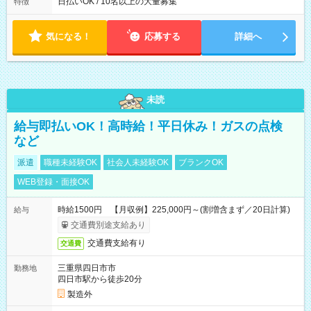
日払いOK / 10名以上の大量募集
特徴
気になる！
応募する
詳細へ
未読
給与即払いOK！高時給！平日休み！ガスの点検
など
派遣
職種未経験OK
社会人未経験OK
ブランクOK
WEB登録・面接OK
時給1500円 【月収例】225,000円～(割増含まず／20日計算)
給与
交通費別途支給あり
交通費支給有り
交通費
三重県四日市市
勤務地
四日市駅から徒歩20分
製造外