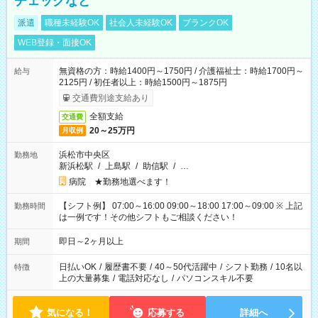
チェックなど
派遣
職種未経験OK
社会人未経験OK
ブランクOK
WEB登録・面接OK
無資格の方：時給1400円～1750円 / 介護福祉士：時給1700円～
給与
2125円 / 初任者以上：時給1500円～1875円
交通費別途支給あり
全額支給
交通費
20～25万円
月収例
浜松市中央区
勤務地
新浜松駅
/
上島駅
/
助信駅
/
…
病院 ★勤務地選べます！
【シフト例】 07:00～16:00 09:00～18:00 17:00～09:00 ※ 上記
勤務時間
は一例です！その他シフトもご相談ください！
即日～2ヶ月以上
期間
日払いOK
/
履歴書不要
/
40～50代活躍中
/
シフト勤務
/
10名以
特徴
上の大量募集
/
電話対応なし
/
パソコンスキル不要
気になる！
応募する
詳細へ