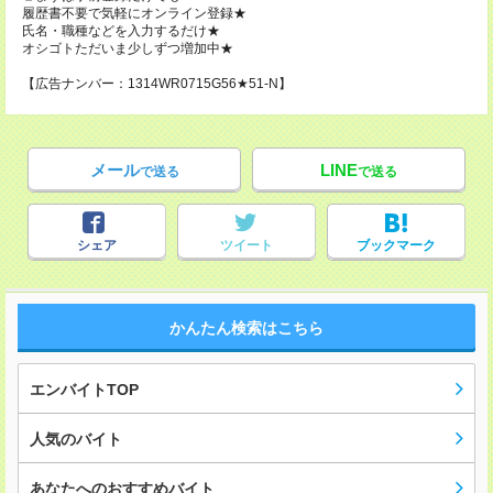
履歴書不要で気軽にオンライン登録★
氏名・職種などを入力するだけ★
オシゴトただいま少しずつ増加中★
【広告ナンバー：1314WR0715G56★51-N】
メール
LINE
で送る
で送る
シェア
ツイート
ブックマーク
かんたん検索はこちら
エンバイトTOP
人気のバイト
あなたへのおすすめバイト