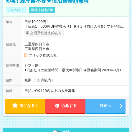
短期! 履歴書不要★宿泊費全額無料
アルバイト
職種未経験OK
日給10,000円～
給与
【日給1，500円UP特典あり】 9月より前に入社&シフト登録す
ると 期間中(9/16~10/23) の日給がUP! 日給1万1500円でしっか
交通費別途支給あり
り稼げます♪ 【試用期間】試用期間なし
三重県四日市市
勤務地
三重県四日市市
フリック株式会社
シフト制
勤務時間
1日あたりの実働時間：最大8時間/日 ★勤務期間 2026年9月16
日~2026年10月23日 短期勤務OK! 期間中フル勤務できる方優遇
※週3~5日勤務(勤務日数応相談) ※期間前から勤務スタートも可
短期（1ヶ月以内）
期間
能です! ★勤務時間 8:00~17:00(休憩1時間) ※現場により変動あ
り ※夜勤シフトあり
日払いOK / 10名以上の大量募集
特徴
気になる！
応募する
詳細へ