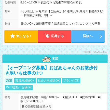
8:30～17:00 ※表記のうち実働7時間30分です。
勤務時間
1ヶ月以上3ヶ月未満【ご応募から1週間以内(最短2日目)のスピ
期間
ード就業が可能】即日～
日払いOK
/
履歴書不要
/
電話対応なし
/
パソコンスキル不要
特徴
気になる！
応募する
詳細へ
掲載日：2026.08.07
未読
【オープニング募集】おばあちゃんのお散歩付
き添いも仕事の1つ
派遣
職種未経験OK
社会人未経験OK
ブランクOK
WEB登録・面接OK
無資格未経験：時給1400円～ ■週払いOK ■扶養内OK ■日
給与
収1万1200円以上
交通費別途支給あり