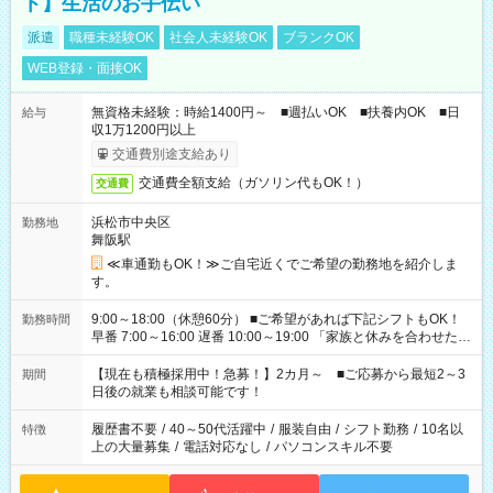
ト】生活のお手伝い
派遣
職種未経験OK
社会人未経験OK
ブランクOK
WEB登録・面接OK
無資格未経験：時給1400円～ ■週払いOK ■扶養内OK ■日
給与
収1万1200円以上
交通費別途支給あり
交通費全額支給（ガソリン代もOK！）
交通費
浜松市中央区
勤務地
舞阪駅
≪車通勤もOK！≫ご自宅近くでご希望の勤務地を紹介しま
す。
9:00～18:00（休憩60分） ■ご希望があれば下記シフトもOK！
勤務時間
早番 7:00～16:00 遅番 10:00～19:00 「家族と休みを合わせた
い」 「余裕を持って夕飯の準備がしたい」 「できれば残業はし
たくない」 など、ご希望を教えてくださいね。 ※Wワーク希望
【現在も積極採用中！急募！】2カ月～ ■ご応募から最短2～3
期間
の方へ 今ご覧のお仕事で希望する勤務時間と、もう1つのお仕事
日後の就業も相談可能です！
の勤務時間。 合計で週40時間を超える場合は応募できません。
履歴書不要
/
40～50代活躍中
/
服装自由
/
シフト勤務
/
10名以
特徴
上の大量募集
/
電話対応なし
/
パソコンスキル不要