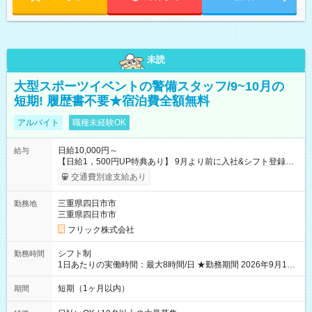
未読
大型スポーツイベントの警備スタッフ/9~10月の
短期! 履歴書不要★宿泊費全額無料
アルバイト
職種未経験OK
日給10,000円～
給与
【日給1，500円UP特典あり】 9月より前に入社&シフト登録す
ると 期間中(9/16~10/23) の日給がUP! 日給1万1500円でしっか
交通費別途支給あり
り稼げます♪ 【試用期間】試用期間なし
三重県四日市市
勤務地
三重県四日市市
フリック株式会社
シフト制
勤務時間
1日あたりの実働時間：最大8時間/日 ★勤務期間 2026年9月16
日~2026年10月23日 短期勤務OK! 期間中フル勤務できる方優遇
※週3~5日勤務(勤務日数応相談) ※期間前から勤務スタートも可
短期（1ヶ月以内）
期間
能です! ★勤務時間 8:00~17:00(休憩1時間) ※現場により変動あ
り ※夜勤シフトあり