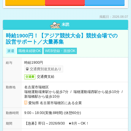
掲載日：2026.08.07
未読
時給1900円！【アジア競技大会】競技会場での
設営サポート／大量募集
派遣
職種未経験OK
WEB登録・面接OK
時給1900円
給与
交通費別途支給あり
交通費支給
交通費
名古屋市瑞穂区
勤務地
瑞穂運動場東駅から徒歩7分
/
瑞穂運動場西駅から徒歩10分
/
新瑞橋駅から徒歩10分
愛知県 名古屋市瑞穂区にある企業
9:00～18:00(実働:8時間) (休憩60分)
勤務時間
【急募】即日～2026/9/30 ★8月～OK！
期間