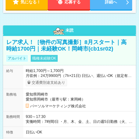
気になる！
応募する
詳細へ
未読
レア求人！［物件の写真撮影］8月スタート｜高
時給1700円｜未経験OK！岡崎市(cb1sr02)
アルバイト
職種未経験OK
時給1,700円～1,700円
給与
月収例：24万9900円（7h×21日) 日払い、週払いOK（規定有
り） 【試用期間】試用期間なし
交通費別途支給あり
愛知県岡崎市
勤務地
愛知県岡崎市（最寄り駅：東岡崎）
パーソルマーケティング株式会社
930～17:30
勤務時間
実働時間：7時間/日 ・月、木、金、土、日の週5日勤務（火、水
は固定休です／夏季、年末年始等、長期休暇有り！） ・ワンシ
フト！ 残業ほぼナシ（0～5h/月）
日払いOK
特徴