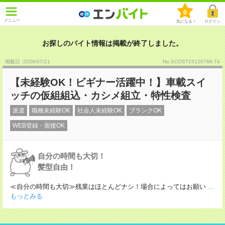
0
メニュー
気になる！
ログイン
お探しのバイト情報は掲載が終了しました。
掲載日 :2026
/
07
/
21
No.SCOST15126766-T4
【未経験OK！ビギナー活躍中！】車載スイ
ッチの仮組組込・カシメ組立・特性検査
派遣
職種未経験OK
社会人未経験OK
ブランクOK
WEB登録・面接OK
自分の時間も大切！
髪型自由！
≪自分の時間も大切≫残業はほとんどナシ！場合によってはお願い
...
もっとみる