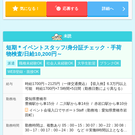
気になる！
応募する
詳細へ
未読
短期＊イベントスタッフ/身分証チェック・手荷
物検査/日給10,200円～
派遣
職種未経験OK
社会人未経験OK
大学生歓迎
ブランクOK
WEB登録・面接OK
時給1700円～2125円（一律交通費込）【収入例】6.3万円以上
給与
可能 時給1700円×7.5時間×5日間（勤務日数により異なる）
愛知県豊橋市
勤務地
豊橋駅から車15分
/
二川駅から車14分
/
赤岩口駅から車10分
イベント会場入口でサポートStaff（勤務地：愛知県豊橋市岩
田町）
勤務時間は、複数あり 05：00～15：30 07：30～22：30 08：
勤務時間
30～17：00 17：00～24：30 など ※実働8時間以上となる勤