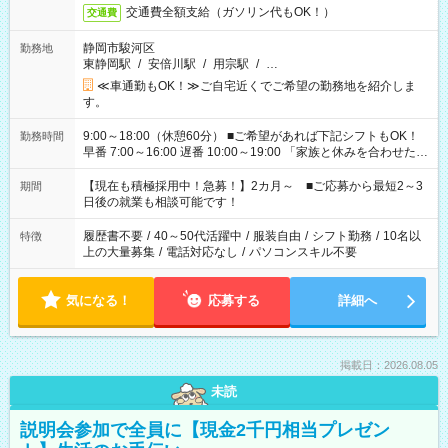
交通費全額支給（ガソリン代もOK！）
交通費
静岡市駿河区
勤務地
東静岡駅
/
安倍川駅
/
用宗駅
/
…
≪車通勤もOK！≫ご自宅近くでご希望の勤務地を紹介しま
す。
9:00～18:00（休憩60分） ■ご希望があれば下記シフトもOK！
勤務時間
早番 7:00～16:00 遅番 10:00～19:00 「家族と休みを合わせた
い」 「余裕を持って夕飯の準備がしたい」 「できれば残業はし
たくない」 など、ご希望を教えてくださいね。 ※Wワーク希望
【現在も積極採用中！急募！】2カ月～ ■ご応募から最短2～3
期間
の方へ 今ご覧のお仕事で希望する勤務時間と、もう1つのお仕事
日後の就業も相談可能です！
の勤務時間。 合計で週40時間を超える場合は応募できません。
履歴書不要
/
40～50代活躍中
/
服装自由
/
シフト勤務
/
10名以
特徴
上の大量募集
/
電話対応なし
/
パソコンスキル不要
気になる！
応募する
詳細へ
掲載日：2026.08.05
未読
説明会参加で全員に【現金2千円相当プレゼン