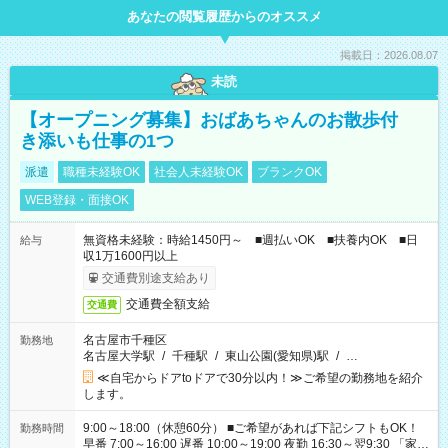
あなたの閲覧履歴からのオススメ
掲載日：2026.08.07
未読
【オープニング募集】おばあちゃんのお散歩付
き添いも仕事の1つ
派遣
職種未経験OK
社会人未経験OK
ブランクOK
WEB登録・面接OK
無資格未経験：時給1450円～ ■週払いOK ■扶養内OK ■日
給与
収1万1600円以上
交通費別途支給あり
交通費全額支給
交通費
名古屋市千種区
勤務地
名古屋大学駅
/
千種駅
/
東山公園(愛知県)駅
/
…
≪自宅からドアtoドアで30分以内！≫ご希望の勤務地を紹介
します。
9:00～18:00（休憩60分） ■ご希望があれば下記シフトもOK！
勤務時間
早番 7:00～16:00 遅番 10:00～19:00 夜勤 16:30～翌9:30 「家族