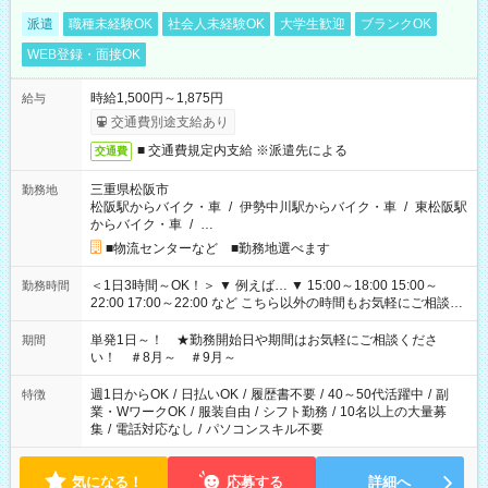
派遣
職種未経験OK
社会人未経験OK
大学生歓迎
ブランクOK
WEB登録・面接OK
時給1,500円～1,875円
給与
交通費別途支給あり
■ 交通費規定内支給 ※派遣先による
交通費
三重県松阪市
勤務地
松阪駅からバイク・車
/
伊勢中川駅からバイク・車
/
東松阪駅
からバイク・車
/
…
■物流センターなど ■勤務地選べます
＜1日3時間～OK！＞ ▼ 例えば… ▼ 15:00～18:00 15:00～
勤務時間
22:00 17:00～22:00 など こちら以外の時間もお気軽にご相談く
ださい！
単発1日～！ ★勤務開始日や期間はお気軽にご相談くださ
期間
い！ ＃8月～ ＃9月～
週1日からOK
/
日払いOK
/
履歴書不要
/
40～50代活躍中
/
副
特徴
業・WワークOK
/
服装自由
/
シフト勤務
/
10名以上の大量募
集
/
電話対応なし
/
パソコンスキル不要
気になる！
応募する
詳細へ