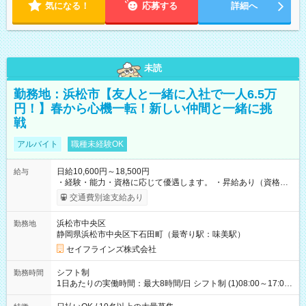
気になる！
応募する
詳細へ
未読
勤務地：浜松市【友人と一緒に入社で一人6.5万
円！】春から心機一転！新しい仲間と一緒に挑
戦
アルバイト
職種未経験OK
日給10,600円～18,500円
給与
・経験・能力・資格に応じて優遇します。 ・昇給あり（資格取
得・勤務成績により随時） ・交通費全額支給（規定あり） ・日
交通費別途支給あり
払い・週払い制度あり（規定あり） ・早く勤務が終わっても日
給全額保証 ・各種手当あり（深夜手当、資格手当） ・資格取得
浜松市中央区
勤務地
支援あり（費用会社全額負担） ・紹介手当制度あり（最大
静岡県浜松市中央区下石田町（最寄り駅：味美駅）
130,000円） 【試用期間】試用期間あり 試用期間の長さ：3ヶ月
雇用形態、給与は本採用時と同じです。
セイフラインズ株式会社
シフト制
勤務時間
1日あたりの実働時間：最大8時間/日 シフト制 (1)08:00～17:00
(2)21:00～06:00