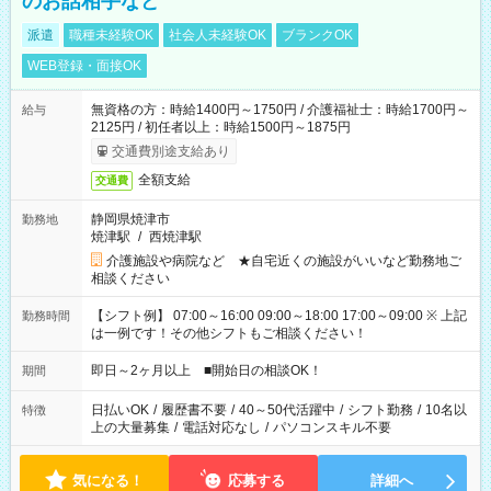
のお話相手など
派遣
職種未経験OK
社会人未経験OK
ブランクOK
WEB登録・面接OK
無資格の方：時給1400円～1750円 / 介護福祉士：時給1700円～
給与
2125円 / 初任者以上：時給1500円～1875円
交通費別途支給あり
全額支給
交通費
静岡県焼津市
勤務地
焼津駅
/
西焼津駅
介護施設や病院など ★自宅近くの施設がいいなど勤務地ご
相談ください
【シフト例】 07:00～16:00 09:00～18:00 17:00～09:00 ※ 上記
勤務時間
は一例です！その他シフトもご相談ください！
即日～2ヶ月以上 ■開始日の相談OK！
期間
日払いOK
/
履歴書不要
/
40～50代活躍中
/
シフト勤務
/
10名以
特徴
上の大量募集
/
電話対応なし
/
パソコンスキル不要
気になる！
応募する
詳細へ