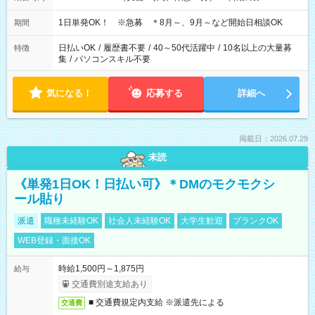
1日単発OK！ ※急募 ＊8月～、9月～など開始日相談OK
期間
日払いOK
/
履歴書不要
/
40～50代活躍中
/
10名以上の大量募
特徴
集
/
パソコンスキル不要
気になる！
応募する
詳細へ
掲載日：2026.07.29
未読
《単発1日OK！日払い可》＊DMのモクモクシ
ール貼り
派遣
職種未経験OK
社会人未経験OK
大学生歓迎
ブランクOK
WEB登録・面接OK
時給1,500円～1,875円
給与
交通費別途支給あり
■ 交通費規定内支給 ※派遣先による
交通費