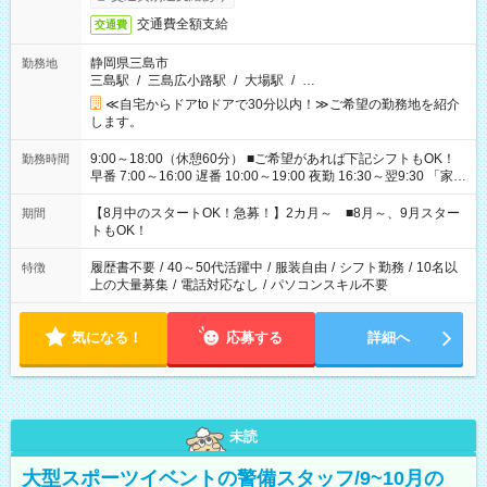
交通費全額支給
交通費
静岡県三島市
勤務地
三島駅
/
三島広小路駅
/
大場駅
/
…
≪自宅からドアtoドアで30分以内！≫ご希望の勤務地を紹介
します。
9:00～18:00（休憩60分） ■ご希望があれば下記シフトもOK！
勤務時間
早番 7:00～16:00 遅番 10:00～19:00 夜勤 16:30～翌9:30 「家族
と休みを合わせたい」 「余裕を持って夕飯の準備がしたい」
「できれば残業はしたくない」 など、ご希望を教えてください
【8月中のスタートOK！急募！】2カ月～ ■8月～、9月スター
期間
ね。 ※Wワーク希望の方へ 今ご覧のお仕事で希望する勤務時間
トもOK！
と、もう1つのお仕事の勤務時間。 合計で週40時間を超える場
合は応募できません。
履歴書不要
/
40～50代活躍中
/
服装自由
/
シフト勤務
/
10名以
特徴
上の大量募集
/
電話対応なし
/
パソコンスキル不要
気になる！
応募する
詳細へ
未読
大型スポーツイベントの警備スタッフ/9~10月の