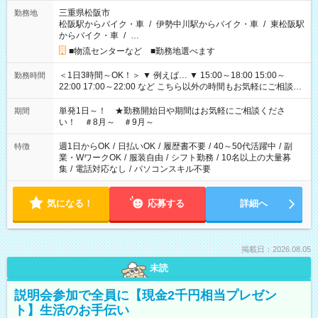
三重県松阪市
勤務地
松阪駅からバイク・車
/
伊勢中川駅からバイク・車
/
東松阪駅
からバイク・車
/
…
■物流センターなど ■勤務地選べます
＜1日3時間～OK！＞ ▼ 例えば… ▼ 15:00～18:00 15:00～
勤務時間
22:00 17:00～22:00 など こちら以外の時間もお気軽にご相談く
ださい！
単発1日～！ ★勤務開始日や期間はお気軽にご相談くださ
期間
い！ ＃8月～ ＃9月～
週1日からOK
/
日払いOK
/
履歴書不要
/
40～50代活躍中
/
副
特徴
業・WワークOK
/
服装自由
/
シフト勤務
/
10名以上の大量募
集
/
電話対応なし
/
パソコンスキル不要
気になる！
応募する
詳細へ
掲載日：2026.08.05
未読
説明会参加で全員に【現金2千円相当プレゼン
ト】生活のお手伝い