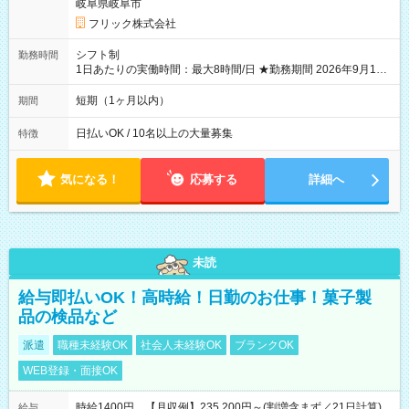
岐阜県岐阜市
フリック株式会社
シフト制
勤務時間
1日あたりの実働時間：最大8時間/日 ★勤務期間 2026年9月16
日~2026年10月23日 短期勤務OK! 期間中フル勤務できる方優遇
※週3~5日勤務(勤務日数応相談) ※期間前から勤務スタートも可
短期（1ヶ月以内）
期間
能です! ★勤務時間 8:00~17:00(休憩1時間) ※現場により変動あ
り ※夜勤シフトあり
日払いOK / 10名以上の大量募集
特徴
気になる！
応募する
詳細へ
未読
給与即払いOK！高時給！日勤のお仕事！菓子製
品の検品など
派遣
職種未経験OK
社会人未経験OK
ブランクOK
WEB登録・面接OK
時給1400円 【月収例】235,200円～(割増含まず／21日計算)
給与