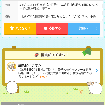
1ヶ月以上3ヶ月未満【ご応募から1週間以内(最短2日目)のスピ
期間
ード就業が可能】即日～
日払いOK
/
履歴書不要
/
電話対応なし
/
パソコンスキル不要
特徴
気になる！
応募する
詳細へ
編集部イチオシ
《単発1日OK！日払い可》＊お菓子のモクモクシール貼り、
時給1900円！【アジア競技大会＊刈谷市】競技会場での設
営サポートなど
(8/7UP!)