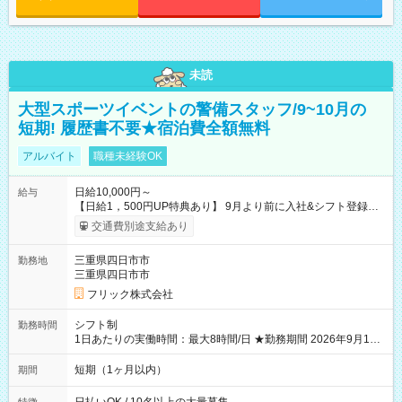
未読
大型スポーツイベントの警備スタッフ/9~10月の
短期! 履歴書不要★宿泊費全額無料
アルバイト
職種未経験OK
日給10,000円～
給与
【日給1，500円UP特典あり】 9月より前に入社&シフト登録す
ると 期間中(9/16~10/23) の日給がUP! 日給1万1500円でしっか
交通費別途支給あり
り稼げます♪ 【試用期間】試用期間なし
三重県四日市市
勤務地
三重県四日市市
フリック株式会社
シフト制
勤務時間
1日あたりの実働時間：最大8時間/日 ★勤務期間 2026年9月16
日~2026年10月23日 短期勤務OK! 期間中フル勤務できる方優遇
※週3~5日勤務(勤務日数応相談) ※期間前から勤務スタートも可
短期（1ヶ月以内）
期間
能です! ★勤務時間 8:00~17:00(休憩1時間) ※現場により変動あ
り ※夜勤シフトあり