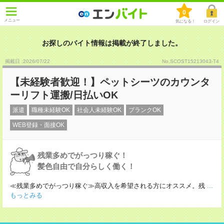
0
メニュー
気になる！
ログイン
お探しのバイト情報は掲載が終了しました。
掲載日 :2026
/
07
/
22
No.SCOST15213043-T4
【未経験者歓迎！】ペットシーツのカウンタ
ーリフト運搬/日払いOK
派遣
職種未経験OK
社会人未経験OK
ブランクOK
WEB登録・面接OK
残業多めでがっつり稼ぐ！
髪色自由で自分らしく働く！
≪残業多めでがっつり稼ぐ≫高収入を希望される方にオススメ。残
...
もっとみる