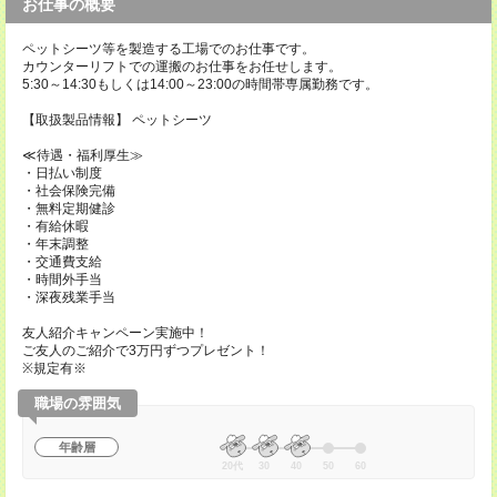
お仕事の概要
ペットシーツ等を製造する工場でのお仕事です。
カウンターリフトでの運搬のお仕事をお任せします。
5:30～14:30もしくは14:00～23:00の時間帯専属勤務です。
【取扱製品情報】 ペットシーツ
≪待遇・福利厚生≫
・日払い制度
・社会保険完備
・無料定期健診
・有給休暇
・年末調整
・交通費支給
・時間外手当
・深夜残業手当
友人紹介キャンペーン実施中！
ご友人のご紹介で3万円ずつプレゼント！
※規定有※
職場の雰囲気
年齢層
20代
30
40
50
60