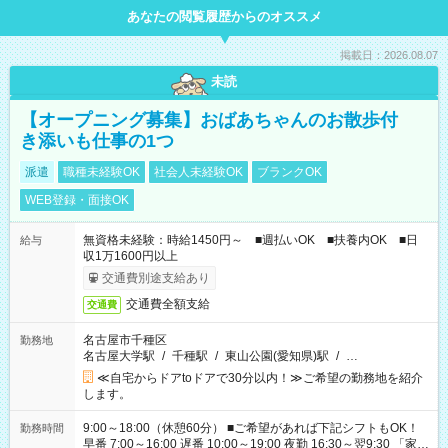
あなたの閲覧履歴からのオススメ
掲載日：2026.08.07
未読
【オープニング募集】おばあちゃんのお散歩付
き添いも仕事の1つ
派遣
職種未経験OK
社会人未経験OK
ブランクOK
WEB登録・面接OK
無資格未経験：時給1450円～ ■週払いOK ■扶養内OK ■日
給与
収1万1600円以上
交通費別途支給あり
交通費全額支給
交通費
名古屋市千種区
勤務地
名古屋大学駅
/
千種駅
/
東山公園(愛知県)駅
/
…
≪自宅からドアtoドアで30分以内！≫ご希望の勤務地を紹介
します。
9:00～18:00（休憩60分） ■ご希望があれば下記シフトもOK！
勤務時間
早番 7:00～16:00 遅番 10:00～19:00 夜勤 16:30～翌9:30 「家族