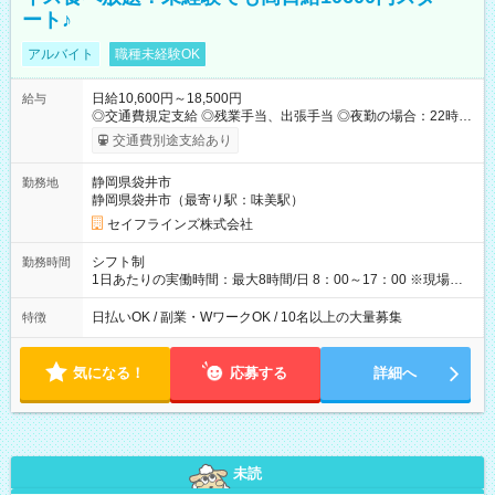
ート♪
アルバイト
職種未経験OK
日給10,600円～18,500円
給与
◎交通費規定支給 ◎残業手当、出張手当 ◎夜勤の場合：22時～
翌5時は割増給与 ◎日払い・週払い可(希望者／条件有) ◎社食あ
交通費別途支給あり
り ＜月収例＞ 入社3か月：月収28万 入社1年：月収39万 ◎自分
のぺースで勤務可能 週2～OK！あなたの働き方と相談します♪
静岡県袋井市
勤務地
ダブルワークも可能です☺ ◎髪色、ピアス、タトゥーOK おしゃ
静岡県袋井市（最寄り駅：味美駅）
れも自由に楽しめます！ 【試用期間】試用期間あり 試用期間の
長さ：3ヶ月 雇用形態、給与は本採用時と同じです。
セイフラインズ株式会社
シフト制
勤務時間
1日あたりの実働時間：最大8時間/日 8：00～17：00 ※現場によ
っては多少時間は前後します ▶残業ほとんどなし！ ▶時間より
早く終わることの方が多いと思います。現場によっては午前中
日払いOK / 副業・WワークOK / 10名以上の大量募集
特徴
で終わってしまう場合も。その場合も日給は同額支給！ ▶ご希
望の方は夜勤（21:00～6:00）のお仕事も可能。
気になる！
応募する
詳細へ
未読