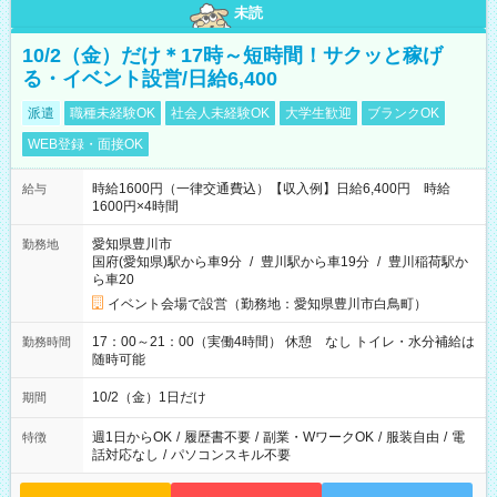
未読
10/2（金）だけ＊17時～短時間！サクッと稼げ
る・イベント設営/日給6,400
派遣
職種未経験OK
社会人未経験OK
大学生歓迎
ブランクOK
WEB登録・面接OK
時給1600円（一律交通費込）【収入例】日給6,400円 時給
給与
1600円×4時間
愛知県豊川市
勤務地
国府(愛知県)駅から車9分
/
豊川駅から車19分
/
豊川稲荷駅か
ら車20
イベント会場で設営（勤務地：愛知県豊川市白鳥町）
17：00～21：00（実働4時間） 休憩 なし トイレ・水分補給は
勤務時間
随時可能
10/2（金）1日だけ
期間
週1日からOK
/
履歴書不要
/
副業・WワークOK
/
服装自由
/
電
特徴
話対応なし
/
パソコンスキル不要