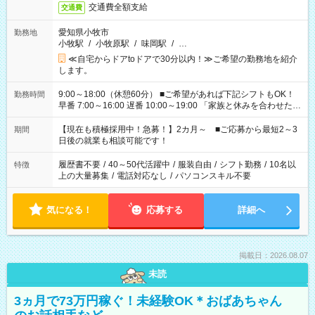
交通費全額支給
交通費
愛知県小牧市
勤務地
小牧駅
/
小牧原駅
/
味岡駅
/
…
≪自宅からドアtoドアで30分以内！≫ご希望の勤務地を紹介
します。
9:00～18:00（休憩60分） ■ご希望があれば下記シフトもOK！
勤務時間
早番 7:00～16:00 遅番 10:00～19:00 「家族と休みを合わせた
い」 「余裕を持って夕飯の準備がしたい」 「できれば残業はし
たくない」 など、ご希望を教えてくださいね。 ※Wワーク希望
【現在も積極採用中！急募！】2カ月～ ■ご応募から最短2～3
期間
の方へ 今ご覧のお仕事で希望する勤務時間と、もう1つのお仕事
日後の就業も相談可能です！
の勤務時間。 合計で週40時間を超える場合は応募できません。
履歴書不要
/
40～50代活躍中
/
服装自由
/
シフト勤務
/
10名以
特徴
上の大量募集
/
電話対応なし
/
パソコンスキル不要
気になる！
応募する
詳細へ
掲載日：2026.08.07
未読
3ヵ月で73万円稼ぐ！未経験OK＊おばあちゃん