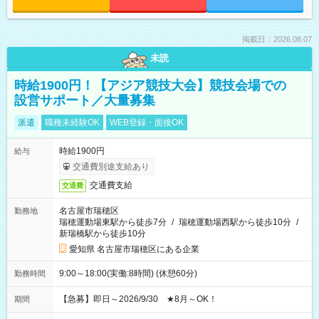
掲載日：2026.08.07
未読
時給1900円！【アジア競技大会】競技会場での
設営サポート／大量募集
派遣
職種未経験OK
WEB登録・面接OK
時給1900円
給与
交通費別途支給あり
交通費支給
交通費
名古屋市瑞穂区
勤務地
瑞穂運動場東駅から徒歩7分
/
瑞穂運動場西駅から徒歩10分
/
新瑞橋駅から徒歩10分
愛知県 名古屋市瑞穂区にある企業
9:00～18:00(実働:8時間) (休憩60分)
勤務時間
【急募】即日～2026/9/30 ★8月～OK！
期間