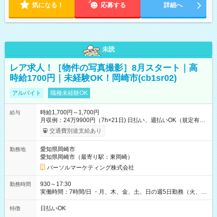
気になる！
応募する
詳細へ
未読
レア求人！［物件の写真撮影］8月スタート｜高
時給1700円｜未経験OK！岡崎市(cb1sr02)
アルバイト
職種未経験OK
時給1,700円～1,700円
給与
月収例：24万9900円（7h×21日) 日払い、週払いOK（規定有
り） 【試用期間】試用期間なし
交通費別途支給あり
愛知県岡崎市
勤務地
愛知県岡崎市（最寄り駅：東岡崎）
パーソルマーケティング株式会社
930～17:30
勤務時間
実働時間：7時間/日 ・月、木、金、土、日の週5日勤務（火、水
は固定休です／夏季、年末年始等、長期休暇有り！） ・ワンシ
フト！ 残業ほぼナシ（0～5h/月）
日払いOK
特徴