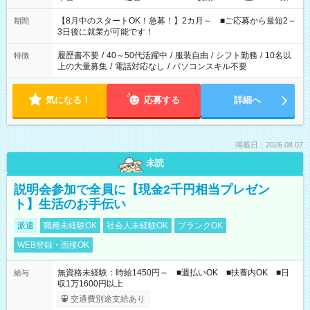
と休みを合わせたい」 「余裕を持って夕飯の準備がしたい」
「できれば残業はしたくない」 など、ご希望を教えてください
【8月中のスタートOK！急募！】2カ月～ ■ご応募から最短2～
期間
ね。 ※Wワーク希望の方へ 今ご覧のお仕事で希望する勤務時間
3日後に就業が可能です！
と、もう1つのお仕事の勤務時間。 合計で週40時間を超える場
合は応募できません。
履歴書不要
/
40～50代活躍中
/
服装自由
/
シフト勤務
/
10名以
特徴
上の大量募集
/
電話対応なし
/
パソコンスキル不要
気になる！
応募する
詳細へ
掲載日：2026.08.07
未読
説明会参加で全員に【現金2千円相当プレゼン
ト】生活のお手伝い
派遣
職種未経験OK
社会人未経験OK
ブランクOK
WEB登録・面接OK
無資格未経験：時給1450円～ ■週払いOK ■扶養内OK ■日
給与
収1万1600円以上
交通費別途支給あり