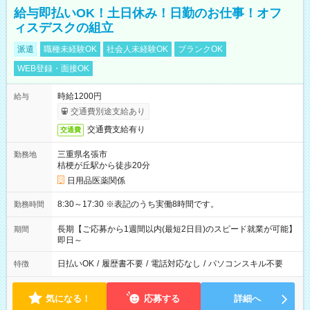
給与即払いOK！土日休み！日勤のお仕事！オフ
ィスデスクの組立
派遣
職種未経験OK
社会人未経験OK
ブランクOK
WEB登録・面接OK
時給1200円
給与
交通費別途支給あり
交通費支給有り
交通費
三重県名張市
勤務地
桔梗が丘駅から徒歩20分
日用品医薬関係
8:30～17:30 ※表記のうち実働8時間です。
勤務時間
長期【ご応募から1週間以内(最短2日目)のスピード就業が可能】
期間
即日～
日払いOK
/
履歴書不要
/
電話対応なし
/
パソコンスキル不要
特徴
気になる！
応募する
詳細へ