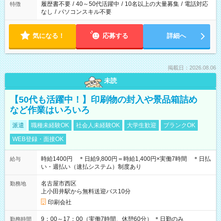
履歴書不要
/
40～50代活躍中
/
10名以上の大量募集
/
電話対応
特徴
なし
/
パソコンスキル不要
気になる！
応募する
詳細へ
掲載日：2026.08.06
未読
【50代も活躍中！】印刷物の封入や景品箱詰め
など作業はいろいろ
派遣
職種未経験OK
社会人未経験OK
大学生歓迎
ブランクOK
WEB登録・面接OK
時給1400円 ＊日給9,800円＝時給1,400円×実働7時間 ＊日払
給与
い・週払い（速払システム）制度あり
名古屋市西区
勤務地
上小田井駅から無料送迎バス10分
印刷会社
9：00～17：00（実働7時間、休憩60分） ＊日勤のみ
勤務時間