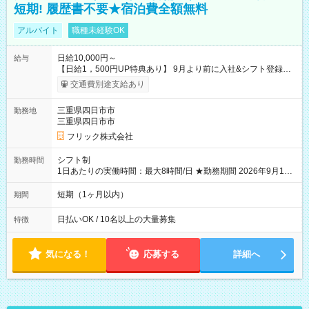
短期! 履歴書不要★宿泊費全額無料
アルバイト
職種未経験OK
日給10,000円～
給与
【日給1，500円UP特典あり】 9月より前に入社&シフト登録す
ると 期間中(9/16~10/23) の日給がUP! 日給1万1500円でしっか
交通費別途支給あり
り稼げます♪ 【試用期間】試用期間なし
三重県四日市市
勤務地
三重県四日市市
フリック株式会社
シフト制
勤務時間
1日あたりの実働時間：最大8時間/日 ★勤務期間 2026年9月16
日~2026年10月23日 短期勤務OK! 期間中フル勤務できる方優遇
※週3~5日勤務(勤務日数応相談) ※期間前から勤務スタートも可
短期（1ヶ月以内）
期間
能です! ★勤務時間 8:00~17:00(休憩1時間) ※現場により変動あ
り ※夜勤シフトあり
日払いOK / 10名以上の大量募集
特徴
気になる！
応募する
詳細へ