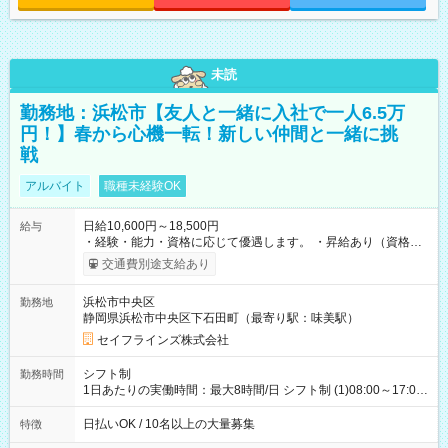
未読
勤務地：浜松市【友人と一緒に入社で一人6.5万
円！】春から心機一転！新しい仲間と一緒に挑
戦
アルバイト
職種未経験OK
日給10,600円～18,500円
給与
・経験・能力・資格に応じて優遇します。 ・昇給あり（資格取
得・勤務成績により随時） ・交通費全額支給（規定あり） ・日
交通費別途支給あり
払い・週払い制度あり（規定あり） ・早く勤務が終わっても日
給全額保証 ・各種手当あり（深夜手当、資格手当） ・資格取得
浜松市中央区
勤務地
支援あり（費用会社全額負担） ・紹介手当制度あり（最大
静岡県浜松市中央区下石田町（最寄り駅：味美駅）
130,000円） 【試用期間】試用期間あり 試用期間の長さ：3ヶ月
雇用形態、給与は本採用時と同じです。
セイフラインズ株式会社
シフト制
勤務時間
1日あたりの実働時間：最大8時間/日 シフト制 (1)08:00～17:00
(2)21:00～06:00
日払いOK / 10名以上の大量募集
特徴