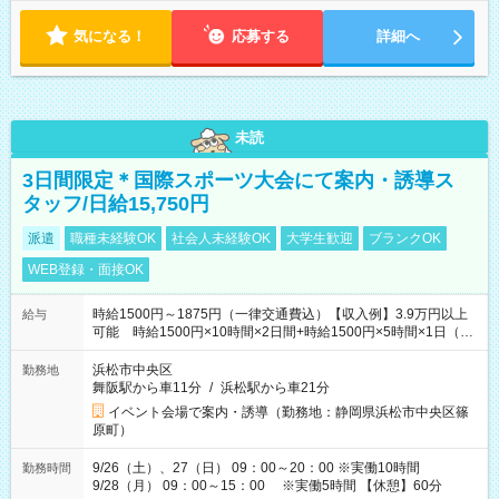
気になる！
応募する
詳細へ
未読
3日間限定＊国際スポーツ大会にて案内・誘導ス
タッフ/日給15,750円
派遣
職種未経験OK
社会人未経験OK
大学生歓迎
ブランクOK
WEB登録・面接OK
時給1500円～1875円（一律交通費込）【収入例】3.9万円以上
給与
可能 時給1500円×10時間×2日間+時給1500円×5時間×1日（実
働8時間を越えた時給：1875円）
浜松市中央区
勤務地
舞阪駅から車11分
/
浜松駅から車21分
イベント会場で案内・誘導（勤務地：静岡県浜松市中央区篠
原町）
9/26（土）、27（日） 09：00～20：00 ※実働10時間
勤務時間
9/28（月） 09：00～15：00 ※実働5時間 【休憩】60分