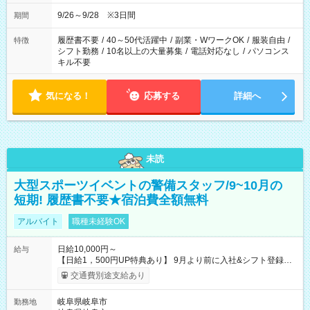
9/26～9/28 ※3日間
期間
履歴書不要
/
40～50代活躍中
/
副業・WワークOK
/
服装自由
/
特徴
シフト勤務
/
10名以上の大量募集
/
電話対応なし
/
パソコンス
キル不要
気になる！
応募する
詳細へ
未読
大型スポーツイベントの警備スタッフ/9~10月の
短期! 履歴書不要★宿泊費全額無料
アルバイト
職種未経験OK
日給10,000円～
給与
【日給1，500円UP特典あり】 9月より前に入社&シフト登録す
ると 期間中(9/16~10/23) の日給がUP! 日給1万1500円でしっか
交通費別途支給あり
り稼げます♪ 【試用期間】試用期間なし
岐阜県岐阜市
勤務地