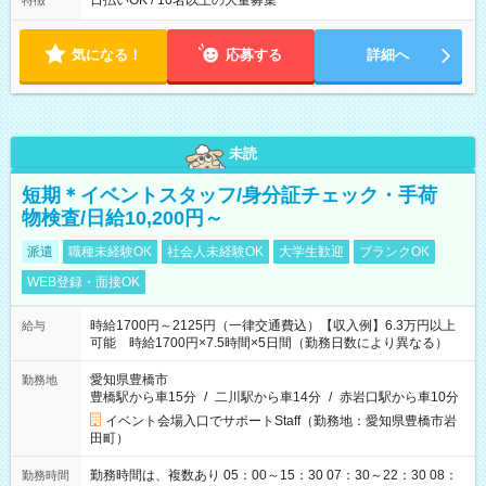
日払いOK / 10名以上の大量募集
特徴
気になる！
応募する
詳細へ
未読
短期＊イベントスタッフ/身分証チェック・手荷
物検査/日給10,200円～
派遣
職種未経験OK
社会人未経験OK
大学生歓迎
ブランクOK
WEB登録・面接OK
時給1700円～2125円（一律交通費込）【収入例】6.3万円以上
給与
可能 時給1700円×7.5時間×5日間（勤務日数により異なる）
愛知県豊橋市
勤務地
豊橋駅から車15分
/
二川駅から車14分
/
赤岩口駅から車10分
イベント会場入口でサポートStaff（勤務地：愛知県豊橋市岩
田町）
勤務時間は、複数あり 05：00～15：30 07：30～22：30 08：
勤務時間