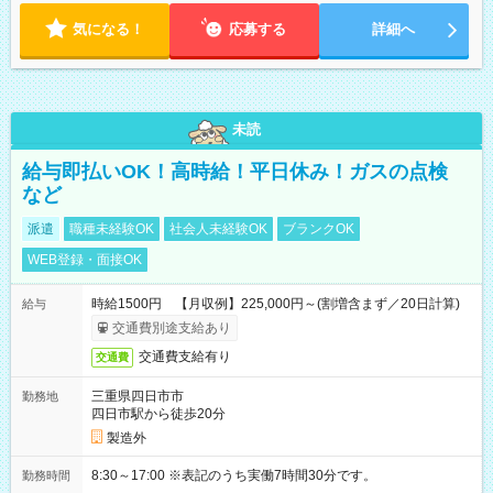
気になる！
応募する
詳細へ
未読
給与即払いOK！高時給！平日休み！ガスの点検
など
派遣
職種未経験OK
社会人未経験OK
ブランクOK
WEB登録・面接OK
時給1500円 【月収例】225,000円～(割増含まず／20日計算)
給与
交通費別途支給あり
交通費支給有り
交通費
三重県四日市市
勤務地
四日市駅から徒歩20分
製造外
8:30～17:00 ※表記のうち実働7時間30分です。
勤務時間