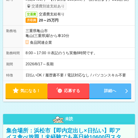
交通費別途支給あり
交通費支給有り
交通費
20～25万円
月収例
三重県亀山市
勤務地
亀山(三重県)駅から車10分
食品関連企業
8:00～17:00 ※表記のうち実働8時間です。
勤務時間
2026/8/17～長期
期間
日払いOK
/
履歴書不要
/
電話対応なし
/
パソコンスキル不要
特徴
気になる！
応募する
詳細へ
未読
集合場所：浜松市【即内定出し×日払い】即ア
イス食べ放題！未経験でも高日給10600円スタ