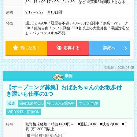
30～17：00 17：00～24：30 など ※実働8時間以上となる勤
務もあります。 【休憩】60分+他休憩あり 交替で取得します。
安全面に配慮しこまめな休憩があります。
9/17～9/27 ※10日間
期間
週1日からOK
/
履歴書不要
/
40～50代活躍中
/
副業・Wワーク
特徴
OK
/
服装自由
/
シフト勤務
/
10名以上の大量募集
/
電話対応な
し
/
パソコンスキル不要
気になる！
応募する
詳細へ
掲載日：2026.08.05
未読
【オープニング募集】おばあちゃんのお散歩付
き添いも仕事の1つ
派遣
職種未経験OK
社会人未経験OK
ブランクOK
WEB登録・面接OK
無資格未経験：時給1400円～ ■週払いOK ■扶養内OK ■日
給与
収1万1200円以上
交通費別途支給あり