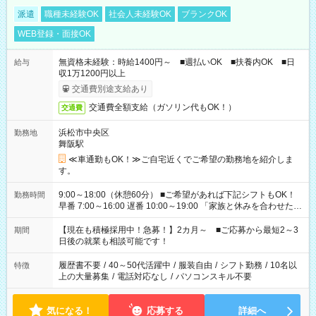
派遣
職種未経験OK
社会人未経験OK
ブランクOK
WEB登録・面接OK
無資格未経験：時給1400円～ ■週払いOK ■扶養内OK ■日
給与
収1万1200円以上
交通費別途支給あり
交通費全額支給（ガソリン代もOK！）
交通費
浜松市中央区
勤務地
舞阪駅
≪車通勤もOK！≫ご自宅近くでご希望の勤務地を紹介しま
す。
9:00～18:00（休憩60分） ■ご希望があれば下記シフトもOK！
勤務時間
早番 7:00～16:00 遅番 10:00～19:00 「家族と休みを合わせた
い」 「余裕を持って夕飯の準備がしたい」 「できれば残業はし
たくない」 など、ご希望を教えてくださいね。 ※Wワーク希望
【現在も積極採用中！急募！】2カ月～ ■ご応募から最短2～3
期間
の方へ 今ご覧のお仕事で希望する勤務時間と、もう1つのお仕事
日後の就業も相談可能です！
の勤務時間。 合計で週40時間を超える場合は応募できません。
履歴書不要
/
40～50代活躍中
/
服装自由
/
シフト勤務
/
10名以
特徴
上の大量募集
/
電話対応なし
/
パソコンスキル不要
気になる！
応募する
詳細へ