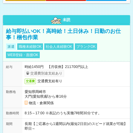
未読
給与即払いOK！高時給！土日休み！日勤のお仕
事！梱包作業
派遣
職種未経験OK
社会人未経験OK
ブランクOK
WEB登録・面接OK
時給1450円 【月収例】211700円以上
給与
交通費別途支給あり
交通費支給有り
交通費
愛知県岡崎市
勤務地
大門(愛知県)駅から車16分
物流・倉庫関係
8:15～17:00 ※表記のうち実働7時間30分です。
勤務時間
長期【ご応募から1週間以内(最短2日目)のスピード就業が可能】
期間
即日～