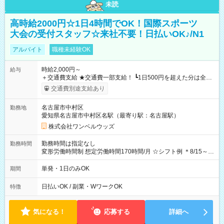
未読
高時給2000円☆1日4時間でOK！国際スポーツ
大会の受付スタッフ☆来社不要！日払いOK♪/N1
アルバイト
職種未経験OK
時給2,000円～
給与
＋交通費支給 ★交通費一部支給！ ┗1日500円を超えた分は全額
支給！ ※往復500円以内の方は自己負担となります ★日払い
交通費別途支給あり
OK！（規定あり） ┗働いたその日に現金GET♪ お仕事後はコン
ビニATMから 日払い分を引き落とせます！ 【試用期間】試用
名古屋市中村区
勤務地
期間なし
愛知県名古屋市中村区名駅（最寄り駅：名古屋駅）
株式会社ワンベルウッズ
勤務時間は指定なし
勤務時間
変形労働時間制 想定労働時間170時間/月 ☆シフト例 ＊8/15～
10/26 全日共通 08：00～12：00 17：00～21：00 ＊8/31
～9/19のみ下記シフトもあります！ 12：00～16：00 ＊9/6～
単発・1日のみOK
期間
10/6、10/11～26のみ下記シフトもあります！ 07：00～11：
00
日払いOK / 副業・WワークOK
特徴
気になる！
応募する
詳細へ