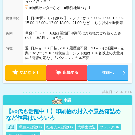
らバイク・車
/
…
■物流センターなど ■勤務地選べます
【1日3時間～も相談OK!】 ＜シフト例＞ 9:00～12:00 10:00～
勤務時間
15:00 12:00～17:00 18:00～21:00 など こちら以外の時間帯も
お気軽にご相談ください！
単発1日～！ ★勤務開始日や期間はお気軽にご相談くださ
期間
い！ ＃8月～ ＃9月～
週1日からOK
/
日払いOK
/
履歴書不要
/
40～50代活躍中
/
副
特徴
業・WワークOK
/
服装自由
/
シフト勤務
/
10名以上の大量募
集
/
電話対応なし
/
パソコンスキル不要
気になる！
応募する
詳細へ
掲載日：2026.08.06
未読
【50代も活躍中！】印刷物の封入や景品箱詰め
など作業はいろいろ
派遣
職種未経験OK
社会人未経験OK
大学生歓迎
ブランクOK