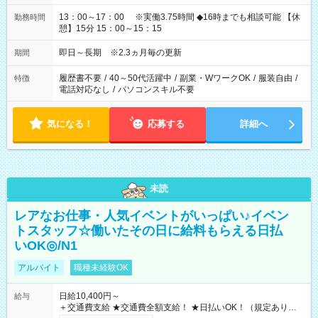
13：00～17：00 ※実働3.75時間 ◆16時までも相談可能 【休
勤務時間
憩】15分 15：00～15：15
即日～長期 ※2.3ヵ月毎の更新
期間
履歴書不要
/
40～50代活躍中
/
副業・WワークOK
/
服装自由
/
特徴
電話対応なし
/
パソコンスキル不要
気になる！
応募する
詳細へ
未読
レアなお仕事・人気イベントがいっぱい♪イベン
トスタッフ☆働いたその日に給料もらえる日払
いOK◎/N1
アルバイト
職種未経験OK
日給10,400円～
給与
＋交通費支給 ★交通費全額支給！ ★日払いOK！（規定あり） ┗