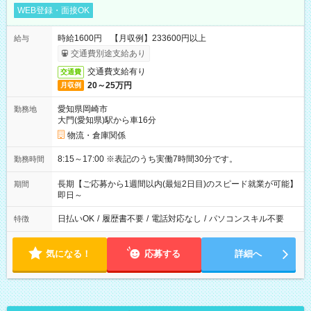
WEB登録・面接OK
時給1600円 【月収例】233600円以上
給与
交通費別途支給あり
交通費支給有り
交通費
20～25万円
月収例
愛知県岡崎市
勤務地
大門(愛知県)駅から車16分
物流・倉庫関係
8:15～17:00 ※表記のうち実働7時間30分です。
勤務時間
長期【ご応募から1週間以内(最短2日目)のスピード就業が可能】
期間
即日～
日払いOK
/
履歴書不要
/
電話対応なし
/
パソコンスキル不要
特徴
気になる！
応募する
詳細へ