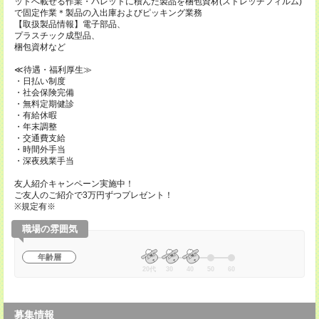
ットへ載せる作業・パレットに積んだ製品を梱包資材(ストレッチフィルム)
で固定作業＊製品の入出庫およびピッキング業務
【取扱製品情報】電子部品、
プラスチック成型品、
梱包資材など
≪待遇・福利厚生≫
・日払い制度
・社会保険完備
・無料定期健診
・有給休暇
・年末調整
・交通費支給
・時間外手当
・深夜残業手当
友人紹介キャンペーン実施中！
ご友人のご紹介で3万円ずつプレゼント！
※規定有※
職場の雰囲気
年齢層
20代
30
40
50
60
募集情報