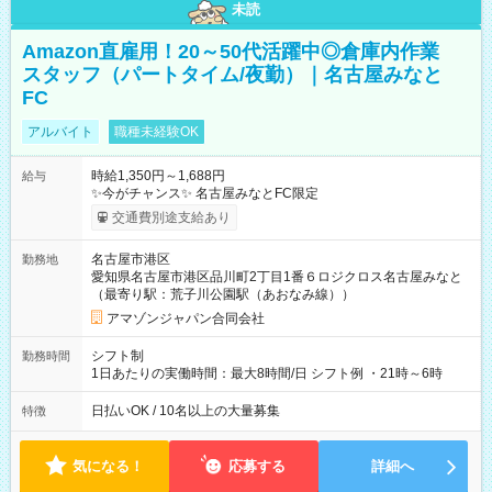
未読
Amazon直雇用！20～50代活躍中◎倉庫内作業
スタッフ（パートタイム/夜勤）｜名古屋みなと
FC
アルバイト
職種未経験OK
時給1,350円～1,688円
給与
✨今がチャンス✨ 名古屋みなとFC限定
交通費別途支給あり
名古屋市港区
勤務地
愛知県名古屋市港区品川町2丁目1番６ロジクロス名古屋みなと
（最寄り駅：荒子川公園駅（あおなみ線））
アマゾンジャパン合同会社
シフト制
勤務時間
1日あたりの実働時間：最大8時間/日 シフト例 ・21時～6時
日払いOK / 10名以上の大量募集
特徴
気になる！
応募する
詳細へ