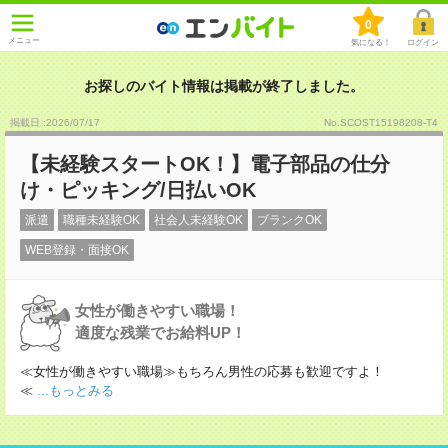
0
メニュー
気になる！
ログイン
お探しのバイト情報は掲載が終了しました。
掲載日 :2026
/
07
/
17
No.SCOST15198208-T4
【未経験スタートOK！】電子部品の仕分
け・ピッキング/日払いOK
派遣
職種未経験OK
社会人未経験OK
ブランクOK
WEB登録・面接OK
女性が働きやすい職場！
適度な残業でお給料UP！
≪女性が働きやすい職場≫もちろん男性の応募も歓迎ですよ！
≪
...もっとみる