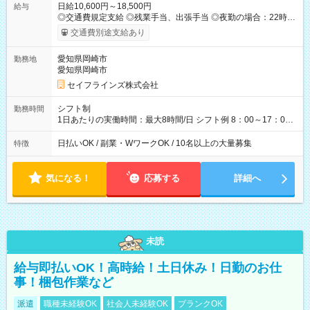
日給10,600円～18,500円
給与
◎交通費規定支給 ◎残業手当、出張手当 ◎夜勤の場合：22時～
翌5時は割増給与 ◎日払い・週払い可(希望者／条件有) ＜月収例
交通費別途支給あり
＞ 日給10,600円×22日稼働＝23.5万円/月 ◎自分のぺースで勤務
可能 週2～OK！あなたの働き方と相談します♪ ダブルワークも
愛知県岡崎市
勤務地
可能です☺ 【試用期間】試用期間あり 試用期間の長さ：3ヶ月
愛知県岡崎市
雇用形態、給与は本採用時と同じです。
セイフラインズ株式会社
シフト制
勤務時間
1日あたりの実働時間：最大8時間/日 シフト例 8：00～17：00
21：00～6：00 ※現場によっては多少時間は前後します ▶残業
ほとんどなし！ ▶時間より早く終わることの方が多いと思いま
日払いOK / 副業・WワークOK / 10名以上の大量募集
特徴
す。現場によっては午前中で終わってしまう場合も。その場合
も日給は同額支給！ ▶ご希望の方は夜勤（21:00～6:00）のお仕
事も可能。
気になる！
応募する
詳細へ
未読
給与即払いOK！高時給！土日休み！日勤のお仕
事！梱包作業など
派遣
職種未経験OK
社会人未経験OK
ブランクOK