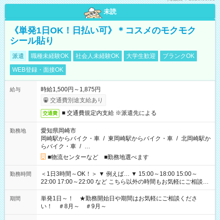
未読
《単発1日OK！日払い可》＊コスメのモクモク
シール貼り
派遣
職種未経験OK
社会人未経験OK
大学生歓迎
ブランクOK
WEB登録・面接OK
時給1,500円～1,875円
給与
交通費別途支給あり
■ 交通費規定内支給 ※派遣先による
交通費
愛知県岡崎市
勤務地
岡崎駅からバイク・車
/
東岡崎駅からバイク・車
/
北岡崎駅か
らバイク・車
/
…
■物流センターなど ■勤務地選べます
＜1日3時間～OK！＞ ▼ 例えば… ▼ 15:00～18:00 15:00～
勤務時間
22:00 17:00～22:00 など こちら以外の時間もお気軽にご相談く
ださい！
単発1日～！ ★勤務開始日や期間はお気軽にご相談くださ
期間
い！ ＃8月～ ＃9月～