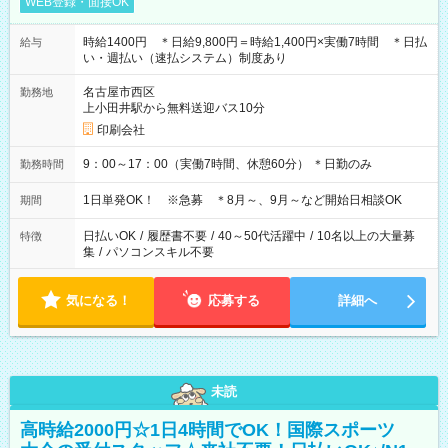
WEB登録・面接OK
時給1400円 ＊日給9,800円＝時給1,400円×実働7時間 ＊日払
給与
い・週払い（速払システム）制度あり
名古屋市西区
勤務地
上小田井駅から無料送迎バス10分
印刷会社
9：00～17：00（実働7時間、休憩60分） ＊日勤のみ
勤務時間
1日単発OK！ ※急募 ＊8月～、9月～など開始日相談OK
期間
日払いOK
/
履歴書不要
/
40～50代活躍中
/
10名以上の大量募
特徴
集
/
パソコンスキル不要
気になる！
応募する
詳細へ
未読
高時給2000円☆1日4時間でOK！国際スポーツ