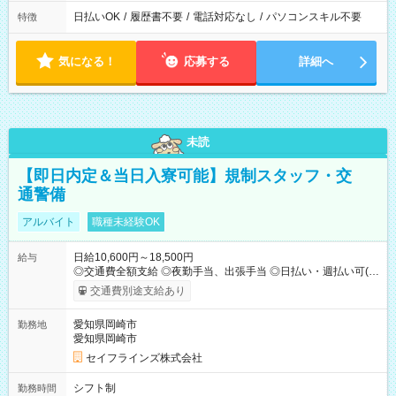
日払いOK
/
履歴書不要
/
電話対応なし
/
パソコンスキル不要
特徴
気になる！
応募する
詳細へ
未読
【即日内定＆当日入寮可能】規制スタッフ・交
通警備
アルバイト
職種未経験OK
日給10,600円～18,500円
給与
◎交通費全額支給 ◎夜勤手当、出張手当 ◎日払い・週払い可(希
望者／条件有) ＜月収例＞ 日給10,600円×22日稼働＝23.5万円/
交通費別途支給あり
月 ◎自分のぺースで勤務可能 週2～OK！あなたの働き方と相談
します♪ ダブルワークも可能です☺ 【試用期間】試用期間あり
愛知県岡崎市
勤務地
試用期間の長さ：3ヶ月 雇用形態、給与は本採用時と同じです。
愛知県岡崎市
セイフラインズ株式会社
シフト制
勤務時間