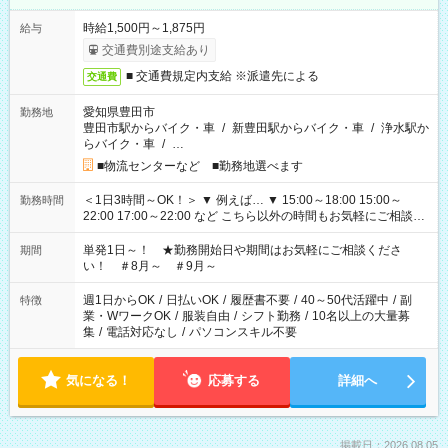
時給1,500円～1,875円
給与
交通費別途支給あり
■ 交通費規定内支給 ※派遣先による
交通費
愛知県豊田市
勤務地
豊田市駅からバイク・車
/
新豊田駅からバイク・車
/
浄水駅か
らバイク・車
/
…
■物流センターなど ■勤務地選べます
＜1日3時間～OK！＞ ▼ 例えば… ▼ 15:00～18:00 15:00～
勤務時間
22:00 17:00～22:00 など こちら以外の時間もお気軽にご相談く
ださい！
単発1日～！ ★勤務開始日や期間はお気軽にご相談くださ
期間
い！ ＃8月～ ＃9月～
週1日からOK
/
日払いOK
/
履歴書不要
/
40～50代活躍中
/
副
特徴
業・WワークOK
/
服装自由
/
シフト勤務
/
10名以上の大量募
集
/
電話対応なし
/
パソコンスキル不要
気になる！
応募する
詳細へ
掲載日：2026.08.05