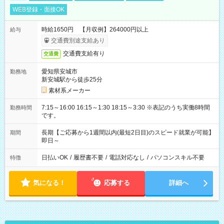
WEB登録・面接OK
時給1650円 【月収例】264000円以上
給与
交通費別途支給あり
交通費支給有り
交通費
愛知県安城市
勤務地
新安城駅から徒歩25分
素材系メーカー
7:15～16:00 16:15～1:30 18:15～3:30 ※表記のうち実働8時間
勤務時間
です。
長期【ご応募から1週間以内(最短2日目)のスピード就業が可能】
期間
即日～
日払いOK
/
履歴書不要
/
電話対応なし
/
パソコンスキル不要
特徴
気になる！
応募する
詳細へ