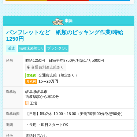
未読
パンフレットなど 紙類のピッキング作業/時給
1250円
派遣
職種未経験OK
ブランクOK
時給1250円 日額平均8750円/月額17万5000円
給与
交通費別途支給あり
交通費支給（規定あり）
交通費
15～20万円
月収例
岐阜県岐阜市
勤務地
西岐阜駅から車10分
工場
【日勤】5勤2休 10:00～18:00（実働7時間00分/休憩60分）
勤務時間
・長期 ・即日スタートOK！
期間
電話対応なし
特徴