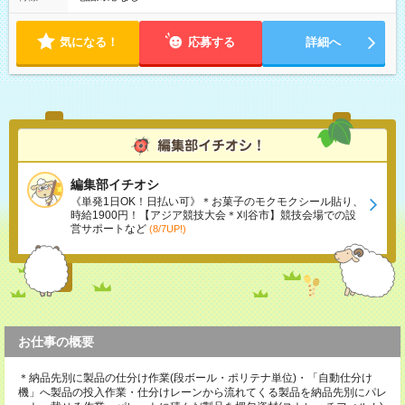
気になる！
応募する
詳細へ
編集部イチオシ
《単発1日OK！日払い可》＊お菓子のモクモクシール貼り、
時給1900円！【アジア競技大会＊刈谷市】競技会場での設
営サポートなど
(8/7UP!)
お仕事の概要
＊納品先別に製品の仕分け作業(段ボール・ポリテナ単位)・「自動仕分け
機」へ製品の投入作業・仕分けレーンから流れてくる製品を納品先別にパレ