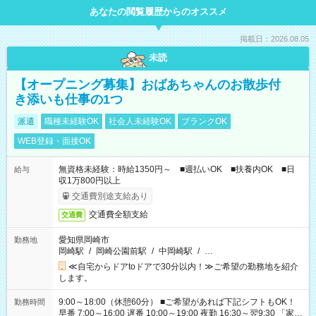
あなたの閲覧履歴からのオススメ
掲載日：2026.08.05
未読
【オープニング募集】おばあちゃんのお散歩付
き添いも仕事の1つ
派遣
職種未経験OK
社会人未経験OK
ブランクOK
WEB登録・面接OK
無資格未経験：時給1350円～ ■週払いOK ■扶養内OK ■日
給与
収1万800円以上
交通費別途支給あり
交通費全額支給
交通費
愛知県岡崎市
勤務地
岡崎駅
/
岡崎公園前駅
/
中岡崎駅
/
…
≪自宅からドアtoドアで30分以内！≫ご希望の勤務地を紹介
します。
9:00～18:00（休憩60分） ■ご希望があれば下記シフトもOK！
勤務時間
早番 7:00～16:00 遅番 10:00～19:00 夜勤 16:30～翌9:30 「家族