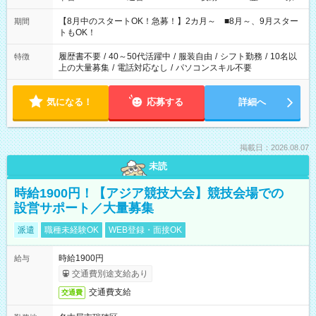
と休みを合わせたい」 「余裕を持って夕飯の準備がしたい」
「できれば残業はしたくない」 など、ご希望を教えてください
【8月中のスタートOK！急募！】2カ月～ ■8月～、9月スター
期間
ね。 ※Wワーク希望の方へ 今ご覧のお仕事で希望する勤務時間
トもOK！
と、もう1つのお仕事の勤務時間。 合計で週40時間を超える場
合は応募できません。
履歴書不要
/
40～50代活躍中
/
服装自由
/
シフト勤務
/
10名以
特徴
上の大量募集
/
電話対応なし
/
パソコンスキル不要
気になる！
応募する
詳細へ
掲載日：2026.08.07
未読
時給1900円！【アジア競技大会】競技会場での
設営サポート／大量募集
派遣
職種未経験OK
WEB登録・面接OK
時給1900円
給与
交通費別途支給あり
交通費支給
交通費