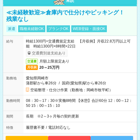
未読
≪未経験歓迎≫倉庫内で仕分けやピッキング！
残業なし
派遣
職種未経験OK
ブランクOK
WEB登録・面接OK
時給1300円+交通費規定支給 【月収例】月収22.8万円以上可
給与
能 時給1300円×8時間×22日
交通費別途支給あり
月額上限規定あり
交通費
20～25万円
月収例
愛知県岡崎市
勤務地
蒲郡駅から車26分
/
国府(愛知県)駅から車26分
空箱整理・仕分け作業（勤務地：岡崎市牧平町）
08：30～17：30※実働8時間 【休憩】合計60分 12：00～12：
勤務時間
50 15：00～15：10
長期 ※2～3ヶ月毎の契約更新
期間
履歴書不要
/
電話対応なし
特徴