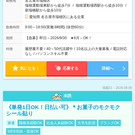
名古屋市瑞穂区
勤務地
瑞穂運動場東駅から徒歩7分
/
瑞穂運動場西駅から徒歩10分
/
新瑞橋駅から徒歩10分
愛知県 名古屋市瑞穂区にある企業
9:00～18:00(実働:8時間) (休憩60分)
勤務時間
【急募】即日～2026/9/30 ★8月～OK！
期間
履歴書不要
/
40～50代活躍中
/
10名以上の大量募集
/
電話対応
特徴
なし
/
パソコンスキル不要
気になる！
応募する
詳細へ
掲載日：2026.08.06
未読
《単発1日OK！日払い可》＊お菓子のモクモク
シール貼り
派遣
職種未経験OK
社会人未経験OK
大学生歓迎
ブランクOK
WEB登録・面接OK