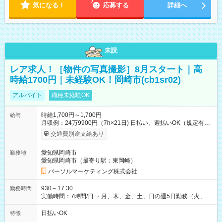
気になる！
応募する
詳細へ
未読
レア求人！［物件の写真撮影］8月スタート｜高
時給1700円｜未経験OK！岡崎市(cb1sr02)
アルバイト
職種未経験OK
時給1,700円～1,700円
給与
月収例：24万9900円（7h×21日) 日払い、週払いOK（規定有
り） 【試用期間】試用期間なし
交通費別途支給あり
愛知県岡崎市
勤務地
愛知県岡崎市（最寄り駅：東岡崎）
パーソルマーケティング株式会社
930～17:30
勤務時間
実働時間：7時間/日 ・月、木、金、土、日の週5日勤務（火、水
は固定休です／夏季、年末年始等、長期休暇有り！） ・ワンシ
フト！ 残業ほぼナシ（0～5h/月）
日払いOK
特徴