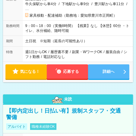
牛久保駅から車4分
/
下地駅から車9分
/
豊川駅から車11分
/
…
家具移動・配達補助（勤務地：愛知県豊川市正岡町）
9：00～18：00（実働8時間） 【残業】なし 【休憩】60分 ・ト
勤務時間
イレ、水分補給、随時可能
土日祝 ※短期（延長の可能性あり）
期間
週1日からOK
/
履歴書不要
/
副業・WワークOK
/
服装自由
/
シ
特徴
フト勤務
/
電話対応なし
気になる！
応募する
詳細へ
未読
【即内定出し！日払い有】規制スタッフ・交通
警備
アルバイト
職種未経験OK