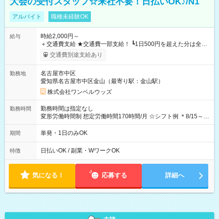
大会の受付スタッフ☆来社不要！日払いOK♪/N1
アルバイト
職種未経験OK
時給2,000円～
給与
＋交通費支給 ★交通費一部支給！ ┗1日500円を超えた分は全額
支給！ ※往復500円以内の方は自己負担となります ★日払い
交通費別途支給あり
OK！（規定あり） ┗働いたその日に現金GET♪ お仕事後はコン
ビニATMから 日払い分を引き落とせます！ 【試用期間】試用
名古屋市中区
勤務地
期間なし
愛知県名古屋市中区金山（最寄り駅：金山駅）
株式会社ワンベルウッズ
勤務時間は指定なし
勤務時間
変形労働時間制 想定労働時間170時間/月 ☆シフト例 ＊8/15～
10/26 全日共通 08：00～12：00 17：00～21：00 ＊8/31
～9/19のみ下記シフトもあります！ 12：00～16：00 ＊9/6～
単発・1日のみOK
期間
10/6、10/11～26のみ下記シフトもあります！ 07：00～11：
00
日払いOK / 副業・WワークOK
特徴
気になる！
応募する
詳細へ