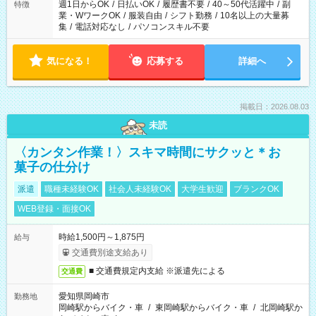
週1日からOK
/
日払いOK
/
履歴書不要
/
40～50代活躍中
/
副
特徴
業・WワークOK
/
服装自由
/
シフト勤務
/
10名以上の大量募
集
/
電話対応なし
/
パソコンスキル不要
気になる！
応募する
詳細へ
掲載日：2026.08.03
未読
〈カンタン作業！〉スキマ時間にサクッと＊お
菓子の仕分け
派遣
職種未経験OK
社会人未経験OK
大学生歓迎
ブランクOK
WEB登録・面接OK
時給1,500円～1,875円
給与
交通費別途支給あり
■ 交通費規定内支給 ※派遣先による
交通費
愛知県岡崎市
勤務地
岡崎駅からバイク・車
/
東岡崎駅からバイク・車
/
北岡崎駅か