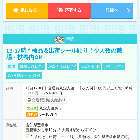
気になる！
応募する
詳細へ
未読
13-17時＊検品＆出荷シール貼り！少人数の職
場・扶養内OK
派遣
職種未経験OK
社会人未経験OK
大学生歓迎
ブランクOK
WEB登録・面接OK
時給1200円+交通費規定支給 【収入例】9万円以上可能 時給
給与
1200円×3.75ｈ×20日
交通費別途支給あり
規定支給あり
交通費
5～10万円
月収例
愛知県豊橋市
勤務地
豊橋駅から車19分
/
大清水駅から車10分
午後だけ・出荷シール貼り（勤務地：愛知県豊橋市船渡町）