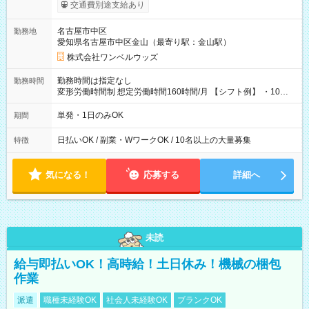
働いたその日に現金GET♪ お仕事後はコンビニATMから 日払
交通費別途支給あり
い分を引き落とせます！ 【試用期間】試用期間なし
名古屋市中区
勤務地
愛知県名古屋市中区金山（最寄り駅：金山駅）
株式会社ワンベルウッズ
勤務時間は指定なし
勤務時間
変形労働時間制 想定労働時間160時間/月 【シフト例】 ・10：
00～20：00
単発・1日のみOK
期間
日払いOK / 副業・WワークOK / 10名以上の大量募集
特徴
気になる！
応募する
詳細へ
未読
給与即払いOK！高時給！土日休み！機械の梱包
作業
派遣
職種未経験OK
社会人未経験OK
ブランクOK