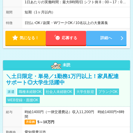
1日あたりの実働時間：最大8時間/日 シフト例 8：00～17：00
21：00～6：00 ※現場によっては多少時間は前後します ▶残業
ほとんどなし！ ▶時間より早く終わることの方が多いと思いま
短期（1ヶ月以内）
期間
す。現場によっては午前中で終わってしまう場合も。その場合
も日給は同額支給！
日払いOK / 副業・WワークOK / 10名以上の大量募集
特徴
気になる！
応募する
詳細へ
未読
＼土日限定・単発／1勤務1万円以上！家具配達
サポート◎大学生活躍中
派遣
職種未経験OK
社会人未経験OK
大学生歓迎
ブランクOK
WEB登録・面接OK
時給1400円（一律交通費込）収入11,200円 時給1400円×8時
給与
間
5～10万円
月収例
愛知県豊川市
勤務地