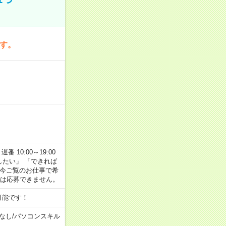
です。
番 10:00～19:00
がしたい」 「できれば
 今ご覧のお仕事で希
合は応募できません。
可能です！
なし
/
パソコンスキル