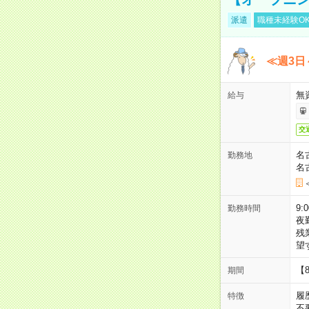
派遣
職種未経験O
≪週3日
無
給与
交
名
勤務地
名
9:
勤務時間
夜
残
望
【
期間
履
特徴
不