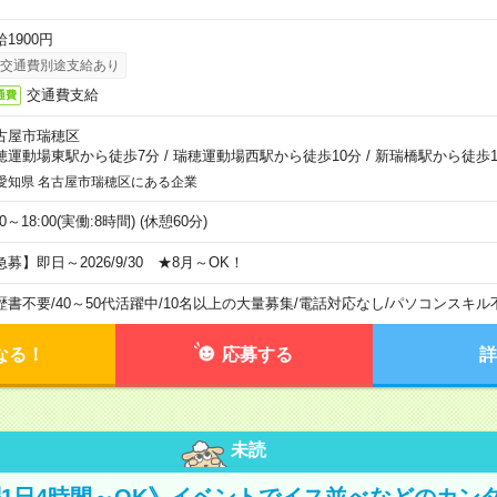
1900円
交通費別途支給あり
交通費支給
通費
古屋市瑞穂区
穂運動場東駅から徒歩7分
/
瑞穂運動場西駅から徒歩10分
/
新瑞橋駅から徒歩1
愛知県 名古屋市瑞穂区にある企業
00～18:00(実働:8時間) (休憩60分)
急募】即日～2026/9/30 ★8月～OK！
歴書不要
/
40～50代活躍中
/
10名以上の大量募集
/
電話対応なし
/
パソコンスキル
なる！
応募する
詳
未読
活躍1日4時間～OK》イベントでイス並べなどのカン