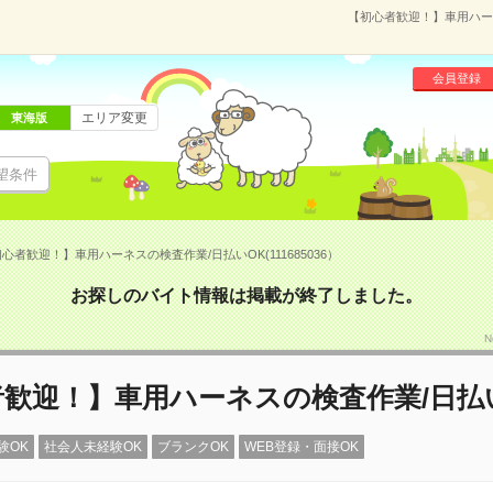
【初心者歓迎！】車用ハーネ
会員登録
エリア変更
東海版
望条件
心者歓迎！】車用ハーネスの検査作業/日払いOK(111685036）
お探しのバイト情報は掲載が終了しました。
N
歓迎！】車用ハーネスの検査作業/日払
験OK
社会人未経験OK
ブランクOK
WEB登録・面接OK