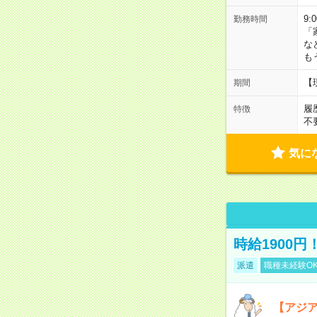
9:
勤務時間
「
な
も
【
期間
履
特徴
不
気に
時給1900
派遣
職種未経験O
【アジ