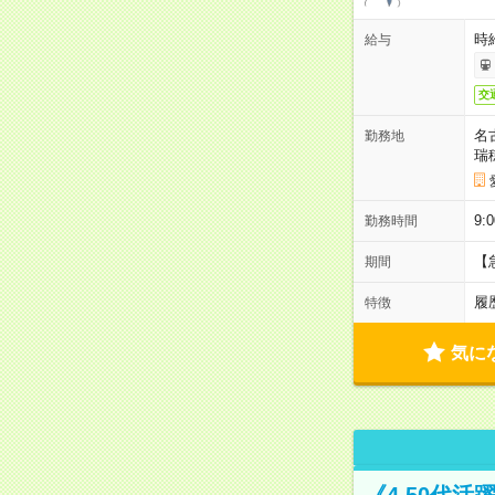
時給
給与
交
名
勤務地
瑞
9:
勤務時間
【
期間
履
特徴
気に
《4.50代