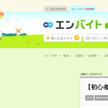
エン派遣
16273
件
エン バイト
22168
件
0
気になるリスト
保存した希
バイトTOP
東海
三重県
鈴鹿市
【初
掲載日 :
2026
/
07
/
21
【初心者
派遣
職種未経