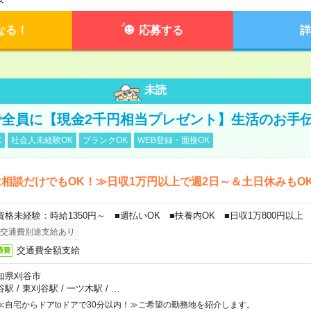
なる！
応募する
詳
未読
全員に【現金2千円相当プレゼント】生活のお手
K
社会人未経験OK
ブランクOK
WEB登録・面接OK
相談だけでもOK！≫日収1万円以上で週2日～＆土日休みもO
資格未経験：時給1350円～ ■週払いOK ■扶養内OK ■日収1万800円以上
交通費別途支給あり
交通費全額支給
通費
知県刈谷市
谷駅
/
東刈谷駅
/
一ツ木駅
/
…
≪自宅からドアtoドアで30分以内！≫ご希望の勤務地を紹介します。