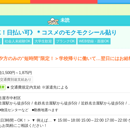
未読
K！日払い可》＊コスメのモクモクシール貼り
K
社会人未経験OK
大学生歓迎
ブランクOK
WEB登録・面接OK
夕方のみの“短時間”限定！＞学校帰りに働いて…翌日にはお給
1,500円～1,875円
交通費別途支給あり
■ 交通費規定内支給 ※派遣先による
通費
古屋市中村区
古屋駅から徒歩5分
/
名鉄名古屋駅から徒歩5分
/
近鉄名古屋駅から徒歩5分
/
■物流センターなど ■勤務地選べます
日3時間～OK！＞ ▼ 例えば… ▼ 15:00～18:00 15:00～22:00 17:00～22
もお気軽にご相談ください！