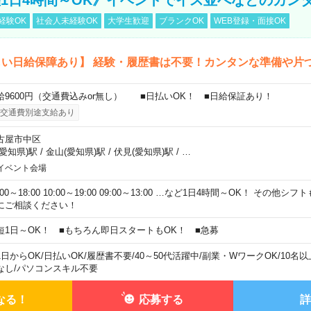
経験OK
社会人未経験OK
大学生歓迎
ブランクOK
WEB登録・面接OK
しい日給保障あり】 経験・履歴書は不要！カンタンな準備や片
給9600円（交通費込みor無し） ■日払いOK！ ■日給保証あり！
交通費別途支給あり
古屋市中区
(愛知県)駅
/
金山(愛知県)駅
/
伏見(愛知県)駅
/
…
イベント会場
:00～18:00 10:00～19:00 09:00～13:00 …など1日4時間～OK！ その他
にご相談ください！
短1日～OK！ ■もちろん即日スタートもOK！ ■急募
1日からOK
/
日払いOK
/
履歴書不要
/
40～50代活躍中
/
副業・WワークOK
/
10名
なし
/
パソコンスキル不要
なる！
応募する
詳