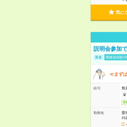
気に
説明会参加で
派遣
職種未経験O
≪まずは
無
給与
交
愛
勤務地
刈