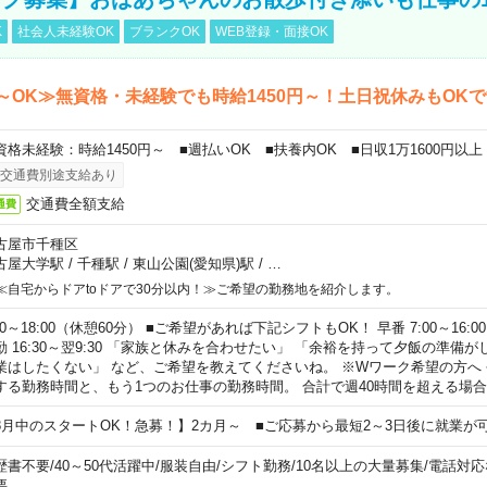
K
社会人未経験OK
ブランクOK
WEB登録・面接OK
～OK≫無資格・未経験でも時給1450円～！土日祝休みもOK
資格未経験：時給1450円～ ■週払いOK ■扶養内OK ■日収1万1600円以上
交通費別途支給あり
交通費全額支給
通費
古屋市千種区
古屋大学駅
/
千種駅
/
東山公園(愛知県)駅
/
…
≪自宅からドアtoドアで30分以内！≫ご希望の勤務地を紹介します。
00～18:00（休憩60分） ■ご希望があれば下記シフトもOK！ 早番 7:00～16:00 遅
勤 16:30～翌9:30 「家族と休みを合わせたい」 「余裕を持って夕飯の準備
業はしたくない」 など、ご希望を教えてくださいね。 ※Wワーク希望の方へ
する勤務時間と、もう1つのお仕事の勤務時間。 合計で週40時間を超える場
8月中のスタートOK！急募！】2カ月～ ■ご応募から最短2～3日後に就業が
歴書不要
/
40～50代活躍中
/
服装自由
/
シフト勤務
/
10名以上の大量募集
/
電話対応
要