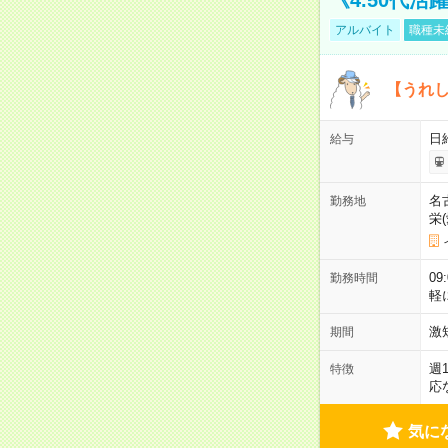
アルバイト
職種未
【うれ
日
給与
名
勤務地
栄
09
勤務時間
軽
激
期間
週
特徴
応
気に