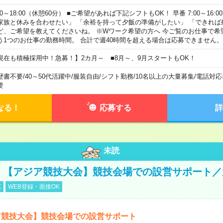
00～18:00（休憩60分） ■ご希望があれば下記シフトもOK！ 早番 7:00～16:00 遅
家族と休みを合わせたい」 「余裕を持って夕飯の準備がしたい」 「できれば
ど、ご希望を教えてくださいね。 ※Wワーク希望の方へ 今ご覧のお仕事で希
う1つのお仕事の勤務時間。 合計で週40時間を超える場合は応募できません。
現在も積極採用中！急募！】2カ月～ ■8月～、9月スタートもOK！
歴書不要
/
40～50代活躍中
/
服装自由
/
シフト勤務
/
10名以上の大量募集
/
電話対応
要
なる！
応募する
詳
未読
円！【アジア競技大会】競技会場での設営サポート
K
WEB登録・面接OK
ア競技大会】競技会場での設営サポート