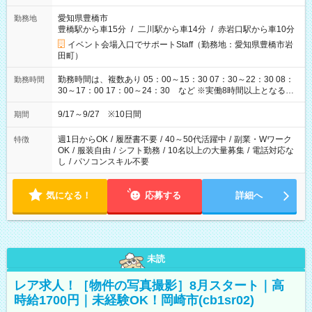
愛知県豊橋市
勤務地
豊橋駅から車15分
/
二川駅から車14分
/
赤岩口駅から車10分
イベント会場入口でサポートStaff（勤務地：愛知県豊橋市岩
田町）
勤務時間は、複数あり 05：00～15：30 07：30～22：30 08：
勤務時間
30～17：00 17：00～24：30 など ※実働8時間以上となる勤
務もあります。 【休憩】60分+他休憩あり 交替で取得します。
安全面に配慮しこまめな休憩があります。
9/17～9/27 ※10日間
期間
週1日からOK
/
履歴書不要
/
40～50代活躍中
/
副業・Wワーク
特徴
OK
/
服装自由
/
シフト勤務
/
10名以上の大量募集
/
電話対応な
し
/
パソコンスキル不要
気になる！
応募する
詳細へ
未読
レア求人！［物件の写真撮影］8月スタート｜高
時給1700円｜未経験OK！岡崎市(cb1sr02)