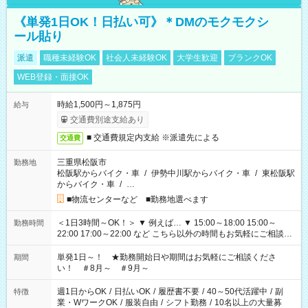
《単発1日OK！日払い可》＊DMのモクモクシ
ール貼り
派遣
職種未経験OK
社会人未経験OK
大学生歓迎
ブランクOK
WEB登録・面接OK
時給1,500円～1,875円
給与
交通費別途支給あり
■ 交通費規定内支給 ※派遣先による
交通費
三重県松阪市
勤務地
松阪駅からバイク・車
/
伊勢中川駅からバイク・車
/
東松阪駅
からバイク・車
/
…
■物流センターなど ■勤務地選べます
＜1日3時間～OK！＞ ▼ 例えば… ▼ 15:00～18:00 15:00～
勤務時間
22:00 17:00～22:00 など こちら以外の時間もお気軽にご相談く
ださい！
単発1日～！ ★勤務開始日や期間はお気軽にご相談くださ
期間
い！ ＃8月～ ＃9月～
週1日からOK
/
日払いOK
/
履歴書不要
/
40～50代活躍中
/
副
特徴
業・WワークOK
/
服装自由
/
シフト勤務
/
10名以上の大量募