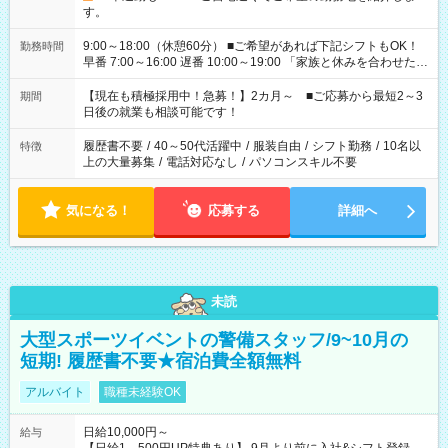
す。
9:00～18:00（休憩60分） ■ご希望があれば下記シフトもOK！
勤務時間
早番 7:00～16:00 遅番 10:00～19:00 「家族と休みを合わせた
い」 「余裕を持って夕飯の準備がしたい」 「できれば残業はし
たくない」 など、ご希望を教えてくださいね。 ※Wワーク希望
【現在も積極採用中！急募！】2カ月～ ■ご応募から最短2～3
期間
の方へ 今ご覧のお仕事で希望する勤務時間と、もう1つのお仕事
日後の就業も相談可能です！
の勤務時間。 合計で週40時間を超える場合は応募できません。
履歴書不要
/
40～50代活躍中
/
服装自由
/
シフト勤務
/
10名以
特徴
上の大量募集
/
電話対応なし
/
パソコンスキル不要
気になる！
応募する
詳細へ
未読
大型スポーツイベントの警備スタッフ/9~10月の
短期! 履歴書不要★宿泊費全額無料
アルバイト
職種未経験OK
日給10,000円～
給与