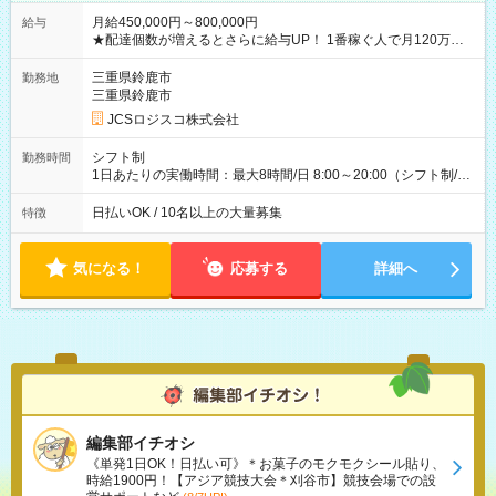
月給450,000円～800,000円
給与
★配達個数が増えるとさらに給与UP！ 1番稼ぐ人で月120万ほ
ど！ ・主要都市エリア 月収55万円／週5日稼働 月収65万~112
万円／週6日稼働 ・地方郊外エリア 月収40万円／週5日稼働 月
三重県鈴鹿市
勤務地
収40万円~50万円／週6日稼働 ＜モデルイメージ＞ ■月収50万
三重県鈴鹿市
円 (27歳男性/江東区在住)※元建築関係 1日150個配達×25日勤務
JCSロジスコ株式会社
(日休み) ■月収80万円(43歳男性/墨田区在住)※元営業 1日200個
配達×25日勤務(月休み) 【試用期間】試用期間なし
シフト制
勤務時間
1日あたりの実働時間：最大8時間/日 8:00～20:00（シフト制/実
働8時間） ※週5日勤務（場所次第では週4も有り） ※配達状況
によって時間外での勤務可能性有り ※案件により多少の前後あ
日払いOK / 10名以上の大量募集
特徴
り ※配達が完了次第、帰社OKです
気になる！
応募する
詳細へ
編集部イチオシ
《単発1日OK！日払い可》＊お菓子のモクモクシール貼り、
時給1900円！【アジア競技大会＊刈谷市】競技会場での設