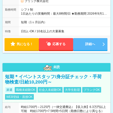
フリック株式会社
シフト制
勤務時間
1日あたりの実働時間：最大8時間/日 ★勤務期間 2026年9月16
日~2026年10月23日 短期勤務OK! 期間中フル勤務できる方優遇
※週3~5日勤務(勤務日数応相談) ※期間前から勤務スタートも可
短期（1ヶ月以内）
期間
能です! ★勤務時間 8:00~17:00(休憩1時間) ※現場により変動あ
り ※夜勤シフトあり
日払いOK / 10名以上の大量募集
特徴
気になる！
応募する
詳細へ
未読
短期＊イベントスタッフ/身分証チェック・手荷
物検査/日給10,200円～
派遣
職種未経験OK
社会人未経験OK
大学生歓迎
ブランクOK
WEB登録・面接OK
時給1700円～2125円（一律交通費込）【収入例】6.3万円以上
給与
可能 時給1700円×7.5時間×5日間（勤務日数により異なる）