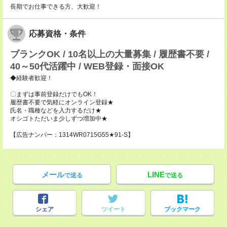
長期でお仕事できる方、大歓迎！
応募資格・条件
ブランクOK / 10名以上の大量募集 / 履歴書不要 /
40～50代活躍中 / WEB登録・面接OK
◆経験者歓迎！
〇まずは事前登録だけでもOK！
履歴書不要で気軽にオンライン登録★
氏名・職種などを入力するだけ★
オシゴトただいま少しずつ増加中★
【広告ナンバー：1314WR0715G55★91-S】
メール
LINE
で送る
で送る
シェア
ツイート
ブックマーク