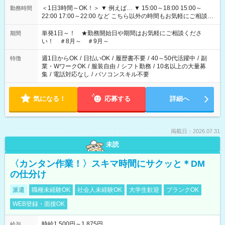
＜1日3時間～OK！＞ ▼ 例えば… ▼ 15:00～18:00 15:00～
勤務時間
22:00 17:00～22:00 など こちら以外の時間もお気軽にご相談く
ださい！
単発1日～！ ★勤務開始日や期間はお気軽にご相談くださ
期間
い！ ＃8月～ ＃9月～
週1日からOK
/
日払いOK
/
履歴書不要
/
40～50代活躍中
/
副
特徴
業・WワークOK
/
服装自由
/
シフト勤務
/
10名以上の大量募
集
/
電話対応なし
/
パソコンスキル不要
気になる！
応募する
詳細へ
掲載日：2026.07.31
未読
〈カンタン作業！〉スキマ時間にサクッと＊DM
の仕分け
派遣
職種未経験OK
社会人未経験OK
大学生歓迎
ブランクOK
WEB登録・面接OK
時給1,500円～1,875円
給与