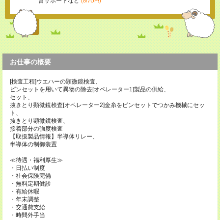
営サポートなど
(8/7UP!)
お仕事の概要
[検査工程]ウエハーの顕微鏡検査、
ピンセットを用いて異物の除去[オペレーター1]製品の供給、
セット、
抜きとり顕微鏡検査[オペレーター2]金糸をピンセットでつかみ機械にセッ
ト、
抜きとり顕微鏡検査、
接着部分の強度検査
【取扱製品情報】半導体リレー、
半導体の制御装置
≪待遇・福利厚生≫
・日払い制度
・社会保険完備
・無料定期健診
・有給休暇
・年末調整
・交通費支給
・時間外手当