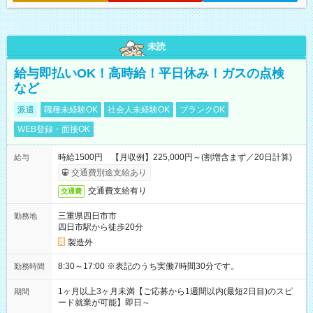
未読
給与即払いOK！高時給！平日休み！ガスの点検
など
派遣
職種未経験OK
社会人未経験OK
ブランクOK
WEB登録・面接OK
時給1500円 【月収例】225,000円～(割増含まず／20日計算)
給与
交通費別途支給あり
交通費支給有り
交通費
三重県四日市市
勤務地
四日市駅から徒歩20分
製造外
8:30～17:00 ※表記のうち実働7時間30分です。
勤務時間
1ヶ月以上3ヶ月未満【ご応募から1週間以内(最短2日目)のスピ
期間
ード就業が可能】即日～