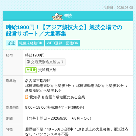
掲載日：2026.08.08
未読
時給1900円！【アジア競技大会】競技会場での
設営サポート／大量募集
派遣
職種未経験OK
WEB登録・面接OK
時給1900円
給与
交通費別途支給あり
交通費支給
交通費
名古屋市瑞穂区
勤務地
瑞穂運動場東駅から徒歩7分
/
瑞穂運動場西駅から徒歩10分
/
新瑞橋駅から徒歩10分
愛知県 名古屋市瑞穂区にある企業
9:00～18:00(実働:8時間) (休憩60分)
勤務時間
【急募】即日～2026/9/30 ★8月～OK！
期間
履歴書不要
/
40～50代活躍中
/
10名以上の大量募集
/
電話対応
特徴
なし
/
パソコンスキル不要