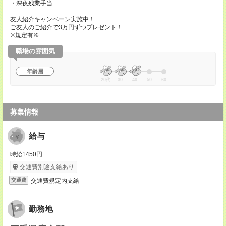
・深夜残業手当
友人紹介キャンペーン実施中！
ご友人のご紹介で3万円ずつプレゼント！
※規定有※
職場の雰囲気
年齢層
20代
30
40
50
60
募集情報
給与
時給1450円
交通費別途支給あり
交通費規定内支給
交通費
勤務地