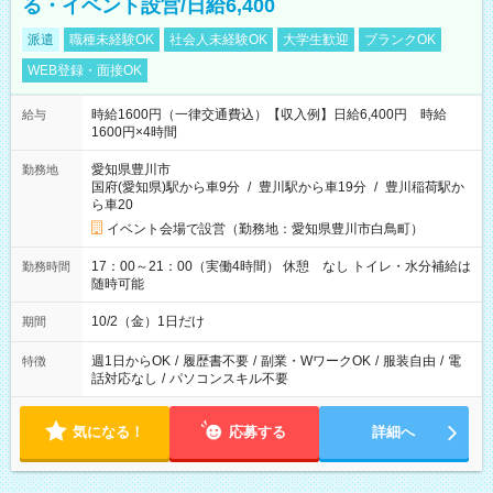
る・イベント設営/日給6,400
派遣
職種未経験OK
社会人未経験OK
大学生歓迎
ブランクOK
WEB登録・面接OK
時給1600円（一律交通費込）【収入例】日給6,400円 時給
給与
1600円×4時間
愛知県豊川市
勤務地
国府(愛知県)駅から車9分
/
豊川駅から車19分
/
豊川稲荷駅か
ら車20
イベント会場で設営（勤務地：愛知県豊川市白鳥町）
17：00～21：00（実働4時間） 休憩 なし トイレ・水分補給は
勤務時間
随時可能
10/2（金）1日だけ
期間
週1日からOK
/
履歴書不要
/
副業・WワークOK
/
服装自由
/
電
特徴
話対応なし
/
パソコンスキル不要
気になる！
応募する
詳細へ