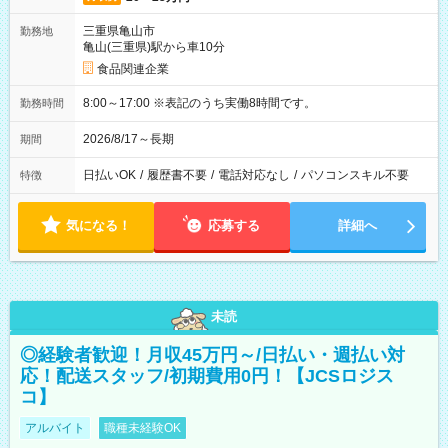
三重県亀山市
勤務地
亀山(三重県)駅から車10分
食品関連企業
8:00～17:00 ※表記のうち実働8時間です。
勤務時間
2026/8/17～長期
期間
日払いOK
/
履歴書不要
/
電話対応なし
/
パソコンスキル不要
特徴
気になる！
応募する
詳細へ
未読
◎経験者歓迎！月収45万円～/日払い・週払い対
応！配送スタッフ/初期費用0円！【JCSロジス
コ】
アルバイト
職種未経験OK