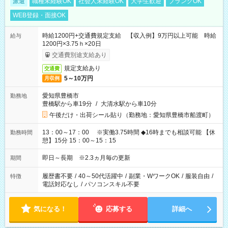
派遣
職種未経験OK
社会人未経験OK
大学生歓迎
ブランクOK
WEB登録・面接OK
時給1200円+交通費規定支給 【収入例】9万円以上可能 時給
給与
1200円×3.75ｈ×20日
交通費別途支給あり
規定支給あり
交通費
5～10万円
月収例
愛知県豊橋市
勤務地
豊橋駅から車19分
/
大清水駅から車10分
午後だけ・出荷シール貼り（勤務地：愛知県豊橋市船渡町）
13：00～17：00 ※実働3.75時間 ◆16時までも相談可能 【休
勤務時間
憩】15分 15：00～15：15
即日～長期 ※2.3ヵ月毎の更新
期間
履歴書不要
/
40～50代活躍中
/
副業・WワークOK
/
服装自由
/
特徴
電話対応なし
/
パソコンスキル不要
気になる！
応募する
詳細へ