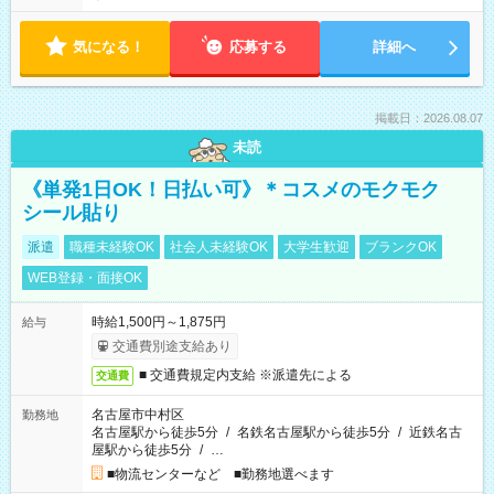
気になる！
応募する
詳細へ
掲載日：2026.08.07
未読
《単発1日OK！日払い可》＊コスメのモクモク
シール貼り
派遣
職種未経験OK
社会人未経験OK
大学生歓迎
ブランクOK
WEB登録・面接OK
時給1,500円～1,875円
給与
交通費別途支給あり
■ 交通費規定内支給 ※派遣先による
交通費
名古屋市中村区
勤務地
名古屋駅から徒歩5分
/
名鉄名古屋駅から徒歩5分
/
近鉄名古
屋駅から徒歩5分
/
…
■物流センターなど ■勤務地選べます