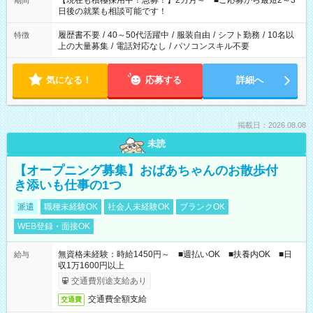
【現在も積極採用中！急募！】2カ月～ ■ご応募から最短2～3
期間
の方へ 今ご覧のお仕事で希望する勤務時間と、もう1つのお仕事
日後の就業も相談可能です！
の勤務時間。 合計で週40時間を超える場合は応募できません。
履歴書不要
/
40～50代活躍中
/
服装自由
/
シフト勤務
/
10名以
特徴
上の大量募集
/
電話対応なし
/
パソコンスキル不要
気になる！
応募する
詳細へ
掲載日：2026.08.08
未読
【オープニング募集】おばあちゃんのお散歩付
き添いも仕事の1つ
派遣
職種未経験OK
社会人未経験OK
ブランクOK
WEB登録・面接OK
無資格未経験：時給1450円～ ■週払いOK ■扶養内OK ■日
給与
収1万1600円以上
交通費別途支給あり
交通費全額支給
交通費