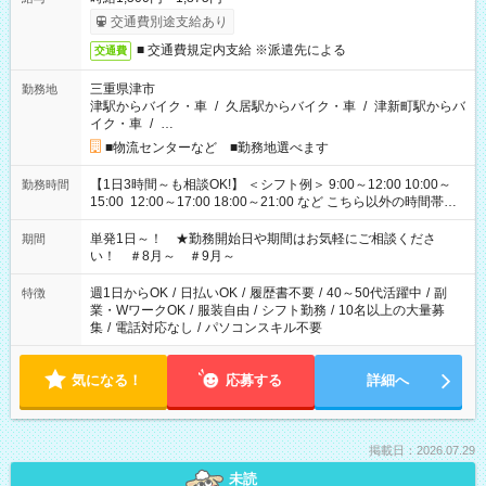
交通費別途支給あり
■ 交通費規定内支給 ※派遣先による
交通費
三重県津市
勤務地
津駅からバイク・車
/
久居駅からバイク・車
/
津新町駅からバ
イク・車
/
…
■物流センターなど ■勤務地選べます
【1日3時間～も相談OK!】 ＜シフト例＞ 9:00～12:00 10:00～
勤務時間
15:00 12:00～17:00 18:00～21:00 など こちら以外の時間帯も
お気軽にご相談ください！
単発1日～！ ★勤務開始日や期間はお気軽にご相談くださ
期間
い！ ＃8月～ ＃9月～
週1日からOK
/
日払いOK
/
履歴書不要
/
40～50代活躍中
/
副
特徴
業・WワークOK
/
服装自由
/
シフト勤務
/
10名以上の大量募
集
/
電話対応なし
/
パソコンスキル不要
気になる！
応募する
詳細へ
掲載日：2026.07.29
未読