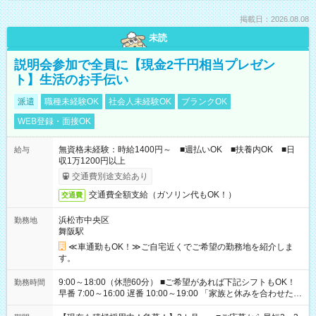
掲載日：2026.08.08
未読
説明会参加で全員に【現金2千円相当プレゼン
ト】生活のお手伝い
派遣
職種未経験OK
社会人未経験OK
ブランクOK
WEB登録・面接OK
無資格未経験：時給1400円～ ■週払いOK ■扶養内OK ■日
給与
収1万1200円以上
交通費別途支給あり
交通費全額支給（ガソリン代もOK！）
交通費
浜松市中央区
勤務地
舞阪駅
≪車通勤もOK！≫ご自宅近くでご希望の勤務地を紹介しま
す。
9:00～18:00（休憩60分） ■ご希望があれば下記シフトもOK！
勤務時間
早番 7:00～16:00 遅番 10:00～19:00 「家族と休みを合わせた
い」 「余裕を持って夕飯の準備がしたい」 「できれば残業はし