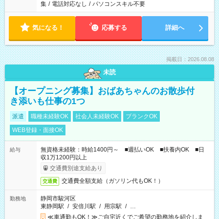
集
/
電話対応なし
/
パソコンスキル不要
気になる！
応募する
詳細へ
掲載日：2026.08.08
未読
【オープニング募集】おばあちゃんのお散歩付
き添いも仕事の1つ
派遣
職種未経験OK
社会人未経験OK
ブランクOK
WEB登録・面接OK
無資格未経験：時給1400円～ ■週払いOK ■扶養内OK ■日
給与
収1万1200円以上
交通費別途支給あり
交通費全額支給（ガソリン代もOK！）
交通費
静岡市駿河区
勤務地
東静岡駅
/
安倍川駅
/
用宗駅
/
…
≪車通勤もOK！≫ご自宅近くでご希望の勤務地を紹介しま