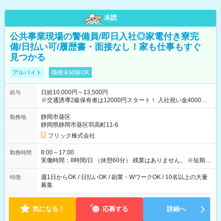
未読
公共事業現場の警備員/即日入社◎家電付き寮完
備/日払い可/履歴書・面接なし！家も仕事もすぐ
見つかる
アルバイト
職種未経験OK
日給10,000円～13,500円
給与
※交通誘導2級保有者は12000円スタート！ 入社祝い金4000円
【試用期間】試用期間なし
静岡市葵区
勤務地
静岡県静岡市葵区羽高町11-6
フリック株式会社
8:00～17:00
勤務時間
実働時間：8時間/日 （休憩60分） 残業はありません。 ※短期の
募集は行っておりません。予めご了承くださいませ。
週1日からOK / 日払いOK / 副業・WワークOK / 10名以上の大量
特徴
募集
気になる！
応募する
詳細へ