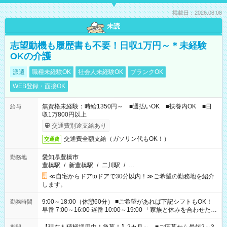
掲載日：2026.08.08
未読
志望動機も履歴書も不要！日収1万円～＊未経験
OKの介護
派遣
職種未経験OK
社会人未経験OK
ブランクOK
WEB登録・面接OK
無資格未経験：時給1350円～ ■週払いOK ■扶養内OK ■日
給与
収1万800円以上
交通費別途支給あり
交通費全額支給（ガソリン代もOK！）
交通費
愛知県豊橋市
勤務地
豊橋駅
/
新豊橋駅
/
二川駅
/
…
≪自宅からドアtoドアで30分以内！≫ご希望の勤務地を紹介
します。
9:00～18:00（休憩60分） ■ご希望があれば下記シフトもOK！
勤務時間
早番 7:00～16:00 遅番 10:00～19:00 「家族と休みを合わせた
い」 「余裕を持って夕飯の準備がしたい」 「できれば残業はし
たくない」 など、ご希望を教えてくださいね。 ※Wワーク希望