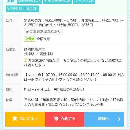
派遣
職種未経験OK
社会人未経験OK
ブランクOK
WEB登録・面接OK
無資格の方：時給1400円～1750円 / 介護福祉士：時給1700円～
給与
2125円 / 初任者以上：時給1500円～1875円
交通費別途支給あり
全額支給
交通費
静岡県焼津市
勤務地
焼津駅
/
西焼津駅
介護施設や病院など ★自宅近くの施設がいいなど勤務地ご
相談ください
【シフト例】 07:00～16:00 09:00～18:00 17:00～09:00 ※ 上記
勤務時間
は一例です！その他シフトもご相談ください！
即日～2ヶ月以上 ■開始日の相談OK！
期間
日払いOK
/
履歴書不要
/
40～50代活躍中
/
シフト勤務
/
10名以
特徴
上の大量募集
/
電話対応なし
/
パソコンスキル不要
気になる！
応募する
詳細へ