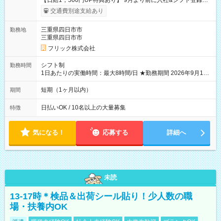
【日給1，500円UP特典あり】 9月より前に入社&シフト登録す
ると 期間中(9/16~10/23) の日給がUP! 日給1万1500円でしっか
交通費別途支給あり
り稼げます♪ 【試用期間】試用期間なし
三重県四日市市
勤務地
三重県四日市市
フリック株式会社
シフト制
勤務時間
1日あたりの実働時間：最大8時間/日 ★勤務期間 2026年9月16
日~2026年10月23日 短期勤務OK! 期間中フル勤務できる方優遇
※週3~5日勤務(勤務日数応相談) ※期間前から勤務スタートも可
短期（1ヶ月以内）
期間
能です! ★勤務時間 8:00~17:00(休憩1時間) ※現場により変動あ
り ※夜勤シフトあり
日払いOK / 10名以上の大量募集
特徴
気になる！
応募する
詳細へ
未読
13-17時＊検品＆出荷シール貼り！少人数の職
場・扶養内OK