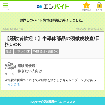
0
メニュー
気になる！
ログイン
お探しのバイト情報は掲載が終了しました。
掲載日 :2026
/
07
/
21
No.SCOST15205313-T2
【経験者歓迎！】半導体部品の顕微鏡検査/日
払いOK
派遣
ブランクOK
WEB登録・面接OK
経験者優遇！
稼ぎたい人向け！
≪経験者優遇≫これまでの経験を活かしませんか？ブランクがあっ
...
もっとみる
あなたの閲覧履歴からのオススメ