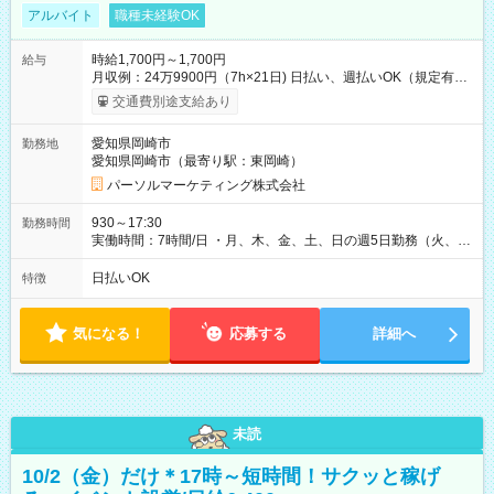
アルバイト
職種未経験OK
時給1,700円～1,700円
給与
月収例：24万9900円（7h×21日) 日払い、週払いOK（規定有
り） 【試用期間】試用期間なし
交通費別途支給あり
愛知県岡崎市
勤務地
愛知県岡崎市（最寄り駅：東岡崎）
パーソルマーケティング株式会社
930～17:30
勤務時間
実働時間：7時間/日 ・月、木、金、土、日の週5日勤務（火、水
は固定休です／夏季、年末年始等、長期休暇有り！） ・ワンシ
フト！ 残業ほぼナシ（0～5h/月）
日払いOK
特徴
気になる！
応募する
詳細へ
未読
10/2（金）だけ＊17時～短時間！サクッと稼げ