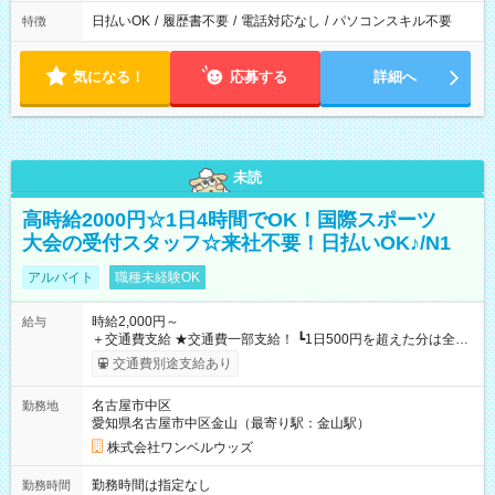
日払いOK
/
履歴書不要
/
電話対応なし
/
パソコンスキル不要
特徴
気になる！
応募する
詳細へ
未読
高時給2000円☆1日4時間でOK！国際スポーツ
大会の受付スタッフ☆来社不要！日払いOK♪/N1
アルバイト
職種未経験OK
時給2,000円～
給与
＋交通費支給 ★交通費一部支給！ ┗1日500円を超えた分は全額
支給！ ※往復500円以内の方は自己負担となります ★日払い
交通費別途支給あり
OK！（規定あり） ┗働いたその日に現金GET♪ お仕事後はコン
ビニATMから 日払い分を引き落とせます！ 【試用期間】試用
名古屋市中区
勤務地
期間なし
愛知県名古屋市中区金山（最寄り駅：金山駅）
株式会社ワンベルウッズ
勤務時間は指定なし
勤務時間