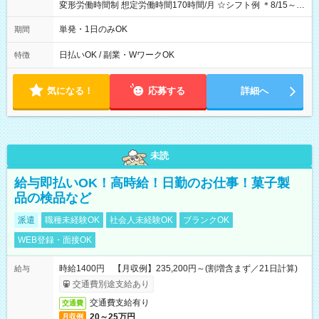
変形労働時間制 想定労働時間170時間/月 ☆シフト例 ＊8/15～
10/26 全日共通 08：00～12：00 17：00～21：00 ＊8/31
～9/19のみ下記シフトもあります！ 12：00～16：00 ＊9/6～
単発・1日のみOK
期間
10/6、10/11～26のみ下記シフトもあります！ 07：00～11：
00
日払いOK / 副業・WワークOK
特徴
気になる！
応募する
詳細へ
未読
給与即払いOK！高時給！日勤のお仕事！菓子製
品の検品など
派遣
職種未経験OK
社会人未経験OK
ブランクOK
WEB登録・面接OK
時給1400円 【月収例】235,200円～(割増含まず／21日計算)
給与
交通費別途支給あり
交通費支給有り
交通費
20～25万円
月収例