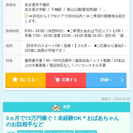
名古屋市千種区
勤務地
名古屋大学駅
/
千種駅
/
東山公園(愛知県)駅
/
…
≪自宅からドアtoドアで30分以内！≫ご希望の勤務地を紹介
します。
9:00～18:00（休憩60分） ■ご希望があれば下記シフトもOK！
勤務時間
早番 7:00～16:00 遅番 10:00～19:00 夜勤 16:30～翌9:30 「家族
と休みを合わせたい」 「余裕を持って夕飯の準備がしたい」
「できれば残業はしたくない」 など、ご希望を教えてください
【8月中のスタートOK！急募！】2カ月～ ■ご応募から最短2～
期間
ね。 ※Wワーク希望の方へ 今ご覧のお仕事で希望する勤務時間
3日後に就業が可能です！
と、もう1つのお仕事の勤務時間。 合計で週40時間を超える場
合は応募できません。
履歴書不要
/
40～50代活躍中
/
服装自由
/
シフト勤務
/
10名以
特徴
上の大量募集
/
電話対応なし
/
パソコンスキル不要
気になる！
応募する
詳細へ
掲載日：2026.08.08
未読
3ヵ月で73万円稼ぐ！未経験OK＊おばあちゃん
のお話相手など