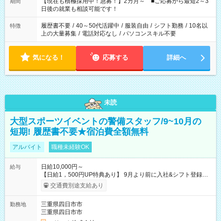
たくない」 など、ご希望を教えてくださいね。 ※Wワーク希望
【現在も積極採用中！急募！】2カ月～ ■ご応募から最短2～3
期間
の方へ 今ご覧のお仕事で希望する勤務時間と、もう1つのお仕事
日後の就業も相談可能です！
の勤務時間。 合計で週40時間を超える場合は応募できません。
履歴書不要
/
40～50代活躍中
/
服装自由
/
シフト勤務
/
10名以
特徴
上の大量募集
/
電話対応なし
/
パソコンスキル不要
気になる！
応募する
詳細へ
未読
大型スポーツイベントの警備スタッフ/9~10月の
短期! 履歴書不要★宿泊費全額無料
アルバイト
職種未経験OK
日給10,000円～
給与
【日給1，500円UP特典あり】 9月より前に入社&シフト登録す
ると 期間中(9/16~10/23) の日給がUP! 日給1万1500円でしっか
交通費別途支給あり
り稼げます♪ 【試用期間】試用期間なし
三重県四日市市
勤務地
三重県四日市市