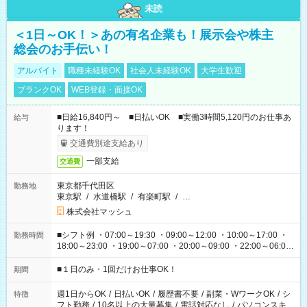
未読
＜1日～OK！＞あの有名企業も！展示会や株主
総会のお手伝い！
アルバイト
職種未経験OK
社会人未経験OK
大学生歓迎
ブランクOK
WEB登録・面接OK
■日給16,840円～ ■日払いOK ■実働3時間5,120円のお仕事あ
給与
ります！
交通費別途支給あり
一部支給
交通費
東京都千代田区
勤務地
東京駅
/
水道橋駅
/
有楽町駅
/
…
株式会社マッシュ
■シフト例 ・07:00～19:30 ・09:00～12:00 ・10:00～17:00 ・
勤務時間
18:00～23:00 ・19:00～07:00 ・20:00～09:00 ・22:00～06:00
etc ★最短で3時間で5,120円のお仕事から 15時間で2万円近く稼
げるお仕事も！ ご希望のお時間に合わせてご紹介！ ※シフトは
■１日のみ・1回だけお仕事OK！
期間
現場によって異なります。 ※勿論、休憩時間はあるのでご安心
ください！
週1日からOK
/
日払いOK
/
履歴書不要
/
副業・WワークOK
/
シ
特徴
フト勤務
/
10名以上の大量募集
/
電話対応なし
/
パソコンスキ