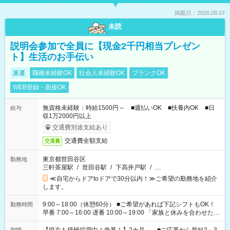
掲載日：2026.08.07
未読
説明会参加で全員に【現金2千円相当プレゼン
ト】生活のお手伝い
派遣
職種未経験OK
社会人未経験OK
ブランクOK
WEB登録・面接OK
無資格未経験：時給1500円～ ■週払いOK ■扶養内OK ■日
給与
収1万2000円以上
交通費別途支給あり
交通費全額支給
交通費
東京都世田谷区
勤務地
三軒茶屋駅
/
世田谷駅
/
下高井戸駅
/
…
≪自宅からドアtoドアで30分以内！≫ご希望の勤務地を紹介
します。
9:00～18:00（休憩60分） ■ご希望があれば下記シフトもOK！
勤務時間
早番 7:00～16:00 遅番 10:00～19:00 「家族と休みを合わせた
い」 「余裕を持って夕飯の準備がしたい」 「できれば残業はし
たくない」 など、ご希望を教えてくださいね。 ※Wワーク希望