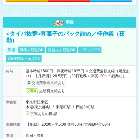
未読
<タイパ抜群>和菓子のパック詰め／軽作業（夜
勤）
派遣
職種未経験OK
社会人未経験OK
ブランクOK
WEB登録・面接OK
基本時給1500円・深夜時給1875円 ※交通費全額支給（規定あ
給与
り） 【月収例】28.5万円（20日勤務＋深夜120h ※残業なしの場
合）
交通費別途支給あり
交通費支給あり
交通費
東京都江東区
勤務地
木場(東京都)駅
/
東陽町駅
/
門前仲町駅
空調ありの職場!
【夜勤】 20:00～翌5:00 休憩60分 [実働]8時間00分
勤務時間
即日～長期
期間