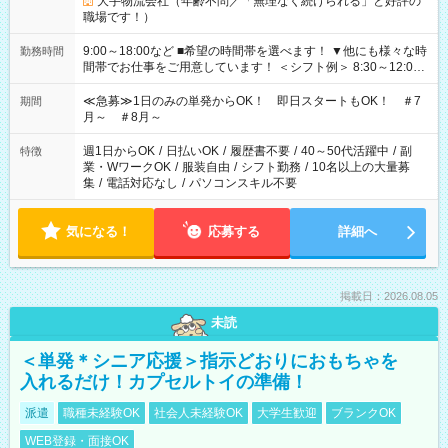
大手物流会社（年齢不問／「無理なく続けられる」と好評の
職場です！）
9:00～18:00など ■希望の時間帯を選べます！ ▼他にも様々な時
勤務時間
間帯でお仕事をご用意しています！ ＜シフト例＞ 8:30～12:00
17:00～22:00 13:00～22:00 22:00～翌6:00 など
≪急募≫1日のみの単発からOK！ 即日スタートもOK！ ＃7
期間
月～ ＃8月～
週1日からOK
/
日払いOK
/
履歴書不要
/
40～50代活躍中
/
副
特徴
業・WワークOK
/
服装自由
/
シフト勤務
/
10名以上の大量募
集
/
電話対応なし
/
パソコンスキル不要
気になる！
応募する
詳細へ
掲載日：2026.08.05
未読
＜単発＊シニア応援＞指示どおりにおもちゃを
入れるだけ！カプセルトイの準備！
派遣
職種未経験OK
社会人未経験OK
大学生歓迎
ブランクOK
WEB登録・面接OK