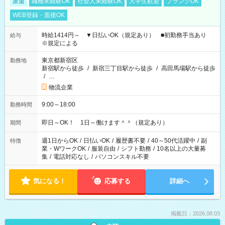
派遣
職種未経験OK
社会人未経験OK
大学生歓迎
ブランクOK
WEB登録・面接OK
時給1414円～ ▼日払いOK（規定あり） ■初勤務手当あり
給与
※規定による
東京都新宿区
勤務地
新宿駅から徒歩
/
新宿三丁目駅から徒歩
/
高田馬場駅から徒歩
/
…
物流企業
9:00～18:00
勤務時間
即日～OK！ 1日～働けます＾＾（規定あり）
期間
週1日からOK
/
日払いOK
/
履歴書不要
/
40～50代活躍中
/
副
特徴
業・WワークOK
/
服装自由
/
シフト勤務
/
10名以上の大量募
集
/
電話対応なし
/
パソコンスキル不要
気になる！
応募する
詳細へ
掲載日：2026.08.03