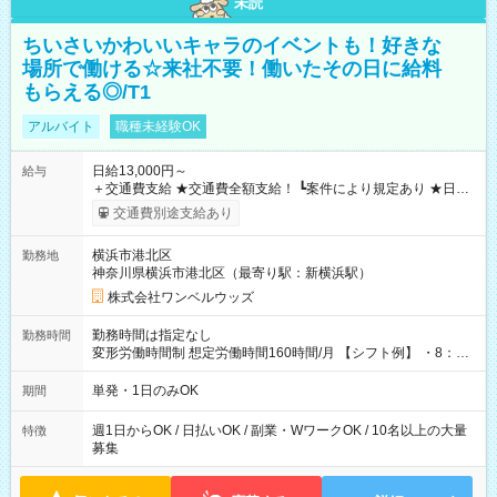
未読
ちいさいかわいいキャラのイベントも！好きな
場所で働ける☆来社不要！働いたその日に給料
もらえる◎/T1
アルバイト
職種未経験OK
日給13,000円～
給与
＋交通費支給 ★交通費全額支給！ ┗案件により規定あり ★日払
いOK！（規定あり） ┗働いたその日に現金GET♪ お仕事後はコ
交通費別途支給あり
ンビニATMから 日払い分を引き落とせます！ 【試用期間】試
用期間なし
横浜市港北区
勤務地
神奈川県横浜市港北区（最寄り駅：新横浜駅）
株式会社ワンベルウッズ
勤務時間は指定なし
勤務時間
変形労働時間制 想定労働時間160時間/月 【シフト例】 ・8：00
～21：00
単発・1日のみOK
期間
週1日からOK / 日払いOK / 副業・WワークOK / 10名以上の大量
特徴
募集