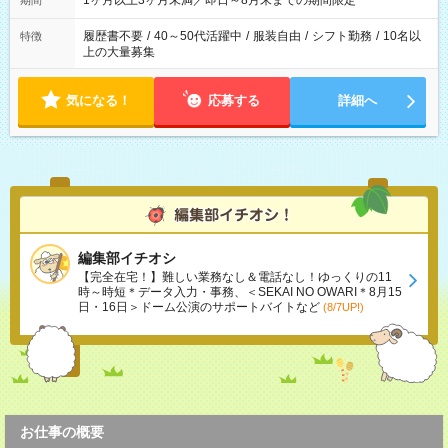
1ヶ月以上3ヶ月未満／即日～8月末までの期間限定
期間
履歴書不要
/
40～50代活躍中
/
服装自由
/
シフト勤務
/
10名以
特徴
上の大量募集
気になる！
応募する
詳細へ
編集部イチオシ
【完全在宅！】難しい業務なし＆電話なし！ゆっくりの11
時～時短＊データ入力・事務、＜SEKAI NO OWARI＊8月15
日・16日＞ドーム公演のサポートバイトなど
(8/7UP!)
お仕事の概要