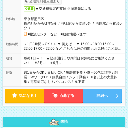
交通費別途支給あり
■ 交通費規定内支給 ※派遣先による
交通費
東京都墨田区
勤務地
錦糸町駅から徒歩5分
/
押上駅から徒歩5分
/
両国駅から徒歩5
分
/
…
■物流センターなど ■勤務地選べます
＜1日3時間～OK！＞ ▼ 例えば… ▼ 15:00～18:00 15:00～
勤務時間
22:00 17:00～22:00 など こちら以外の時間もお気軽にご相談く
ださい！
単発1日～！ ★勤務開始日や期間はお気軽にご相談くださ
期間
い！ ＃8月～ ＃9月～
週1日からOK
/
日払いOK
/
履歴書不要
/
40～50代活躍中
/
副
特徴
業・WワークOK
/
服装自由
/
シフト勤務
/
10名以上の大量募
集
/
電話対応なし
/
パソコンスキル不要
気になる！
応募する
詳細へ
未読