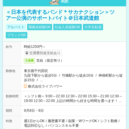
未読
＜日本を代表するバンド＊サカナクション＞ツ
アー公演のサポートバイト＠日本武道館
アルバイト
職種未経験OK
社会人未経験OK
大学生歓迎
ブランクOK
時給1250円～
給与
交通費別途支給あり
支給（規定有り）
交通費
東京都千代田区
勤務地
九段下駅から徒歩5分
/
竹橋駅から徒歩10分
/
神保町駅から徒
歩15分
/
…
株式会社ライブパワー
＜シフト例＞ 9:00～22:30 12:30～22:00 15:30～21:00 12:30～
勤務時間
19:00 12:30～22:00 上記の時間から好きな時間を選べます！ ※
時間は変更となる可能性があります
9月8日・9日
期間
週1日からOK
/
履歴書不要
/
副業・WワークOK
/
シフト勤務
/
特徴
電話対応なし
/
パソコンスキル不要