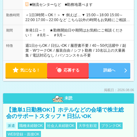
■物流センターなど ■勤務地選べます
＜1日3時間～OK！＞ ▼ 例えば… ▼ 15:00～18:00 15:00～
勤務時間
22:00 17:00～22:00 など こちら以外の時間もお気軽にご相談く
ださい！
単発1日～！ ★勤務開始日や期間はお気軽にご相談くださ
期間
い！ ＃8月～ ＃9月～
週1日からOK
/
日払いOK
/
履歴書不要
/
40～50代活躍中
/
副
特徴
業・WワークOK
/
服装自由
/
シフト勤務
/
10名以上の大量募
集
/
電話対応なし
/
パソコンスキル不要
気になる！
応募する
詳細へ
掲載日：2026.08.06
未読
【激単1日勤務OK!】ホテルなどの会場で株主総
会のサポートスタッフ＊日払いOK
派遣
職種未経験OK
社会人未経験OK
大学生歓迎
ブランクOK
WEB登録・面接OK