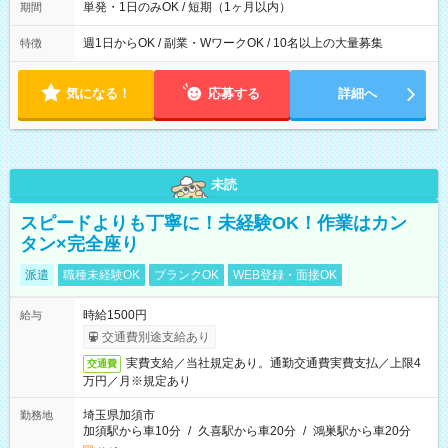
単発・1日のみOK / 短期（1ヶ月以内）
期間
週1日からOK / 副業・WワークOK / 10名以上の大量募集
特徴
気になる！
応募する
詳細へ
未読
スピードよりも丁寧に！未経験OK！作業はカン
タン×完全座り
派遣
職種未経験OK
ブランクOK
WEB登録・面接OK
時給1500円
給与
交通費別途支給あり
実費支給／当社規定あり。通勤交通費実費支払／上限4
交通費
万円／月※規定あり
埼玉県加須市
勤務地
加須駅から車10分
/
久喜駅から車20分
/
鴻巣駅から車20分