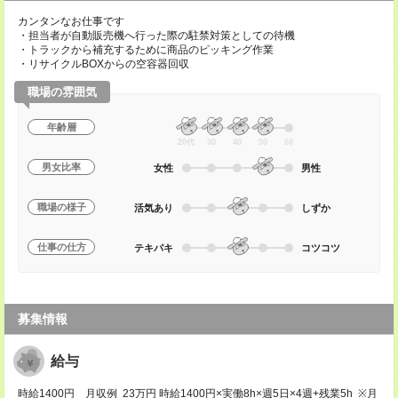
カンタンなお仕事です
・担当者が自動販売機へ行った際の駐禁対策としての待機
・トラックから補充するために商品のピッキング作業
・リサイクルBOXからの空容器回収
職場の雰囲気
年齢層
20代
30
40
50
60
男女比率
女性
男性
職場の様子
活気あり
しずか
仕事の仕方
テキパキ
コツコツ
募集情報
給与
時給1400円 月収例 23万円 時給1400円×実働8h×週5日×4週+残業5h ※月