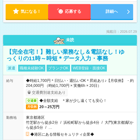
気になる！
応募する
詳細へ
掲載日：2026.07.29
未読
【完全在宅！】難しい業務なし＆電話なし！ゆ
っくりの11時～時短＊データ入力・事務
派遣
職種未経験OK
ブランクOK
WEB登録・面接OK
◆時給1,700円＊日払い・週払いOK＊昇給あり♪【月収例】 ・約
給与
204,000円 （時給1,700円 × 実働6h × 20日）
交通費別途支給あり
◆全額支給 ＊家が少し遠くても安心！
交通費
20～25万円
月収例
東京都港区
勤務地
竹芝駅から徒歩2分
/
浜松町駅から徒歩4分
/
大門(東京都)駅か
ら徒歩5分
/
…
◆港区にある情報セキュリティ企業◆