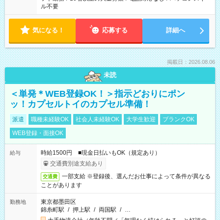
ル不要
気になる！
応募する
詳細へ
掲載日：2026.08.06
未読
＜単発＊WEB登録OK！＞指示どおりにポン
ッ！カプセルトイのカプセル準備！
派遣
職種未経験OK
社会人未経験OK
大学生歓迎
ブランクOK
WEB登録・面接OK
時給1500円 ■現金日払いもOK（規定あり）
給与
交通費別途支給あり
一部支給 ※登録後、選んだお仕事によって条件が異なる
交通費
ことがあります
東京都墨田区
勤務地
錦糸町駅
/
押上駅
/
両国駅
/
…