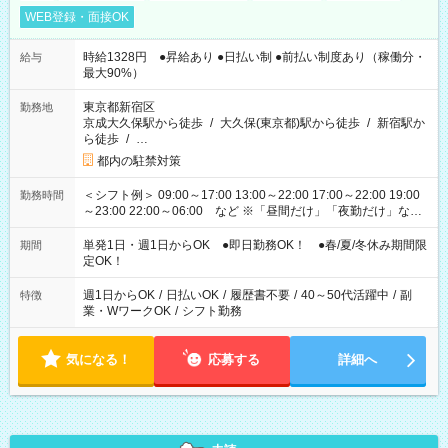
WEB登録・面接OK
時給1328円 ●昇給あり ●日払い制 ●前払い制度あり（稼働分・
給与
最大90%）
東京都新宿区
勤務地
京成大久保駅から徒歩
/
大久保(東京都)駅から徒歩
/
新宿駅か
ら徒歩
/
…
都内の駐禁対策
＜シフト例＞ 09:00～17:00 13:00～22:00 17:00～22:00 19:00
勤務時間
～23:00 22:00～06:00 など ※「昼間だけ」「夜勤だけ」など
の希望OK
単発1日・週1日からOK ●即日勤務OK！ ●春/夏/冬休み期間限
期間
定OK！
週1日からOK
/
日払いOK
/
履歴書不要
/
40～50代活躍中
/
副
特徴
業・WワークOK
/
シフト勤務
気になる！
応募する
詳細へ