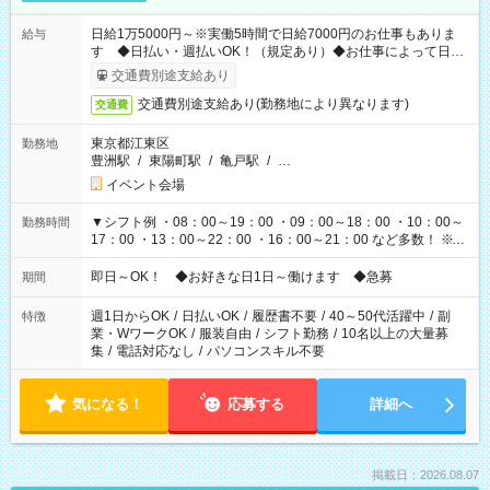
日給1万5000円～※実働5時間で日給7000円のお仕事もありま
給与
す ◆日払い・週払いOK！（規定あり）◆お仕事によって日給
も異なります
交通費別途支給あり
交通費別途支給あり(勤務地により異なります)
交通費
東京都江東区
勤務地
豊洲駅
/
東陽町駅
/
亀戸駅
/
…
イベント会場
▼シフト例 ・08：00～19：00 ・09：00～18：00 ・10：00～
勤務時間
17：00 ・13：00～22：00 ・16：00～21：00 など多数！ ※お
仕事により勤務時間が異なります
即日～OK！ ◆お好きな日1日～働けます ◆急募
期間
週1日からOK
/
日払いOK
/
履歴書不要
/
40～50代活躍中
/
副
特徴
業・WワークOK
/
服装自由
/
シフト勤務
/
10名以上の大量募
集
/
電話対応なし
/
パソコンスキル不要
気になる！
応募する
詳細へ
掲載日：2026.08.07