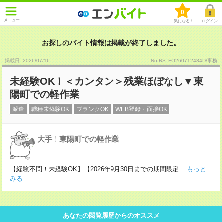
0
メニュー
気になる！
ログイン
お探しのバイト情報は掲載が終了しました。
掲載日 :2026
/
07
/
16
No.RSTFO260712484D/事務
未経験OK！＜カンタン＞残業ほぼなし▼東
陽町での軽作業
派遣
職種未経験OK
ブランクOK
WEB登録・面接OK
大手！東陽町での軽作業
【経験不問！未経験OK】【2026年9月30日までの期間限定
...もっと
みる
あなたの閲覧履歴からのオススメ