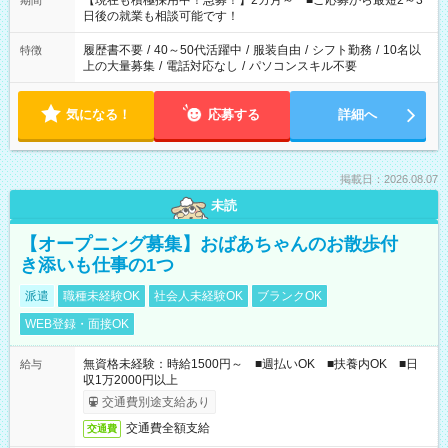
【現在も積極採用中！急募！】2カ月～ ■ご応募から最短2～3
期間
の方へ 今ご覧のお仕事で希望する勤務時間と、もう1つのお仕事
日後の就業も相談可能です！
の勤務時間。 合計で週40時間を超える場合は応募できません。
履歴書不要
/
40～50代活躍中
/
服装自由
/
シフト勤務
/
10名以
特徴
上の大量募集
/
電話対応なし
/
パソコンスキル不要
気になる！
応募する
詳細へ
掲載日：2026.08.07
未読
【オープニング募集】おばあちゃんのお散歩付
き添いも仕事の1つ
派遣
職種未経験OK
社会人未経験OK
ブランクOK
WEB登録・面接OK
無資格未経験：時給1500円～ ■週払いOK ■扶養内OK ■日
給与
収1万2000円以上
交通費別途支給あり
交通費全額支給
交通費