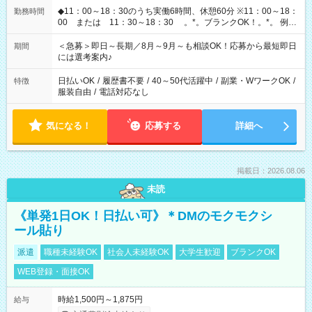
◆11：00～18：30のうち実働6時間、休憩60分 ※11：00～18：
勤務時間
00 または 11：30～18：30 。*。ブランクOK！。*。 例え
ば前職が、 在宅/財団法人/事務/コールセンター/受付/販売/カフェ
スタッフ スイーツ販売/ホテルフロント/化粧品販売/など 様々な
＜急募＞即日～長期／8月～9月～も相談OK！応募から最短即日
期間
業界から入社して活躍されています♪
には選考案内♪
日払いOK
/
履歴書不要
/
40～50代活躍中
/
副業・WワークOK
/
特徴
服装自由
/
電話対応なし
気になる！
応募する
詳細へ
掲載日：2026.08.06
未読
《単発1日OK！日払い可》＊DMのモクモクシ
ール貼り
派遣
職種未経験OK
社会人未経験OK
大学生歓迎
ブランクOK
WEB登録・面接OK
時給1,500円～1,875円
給与