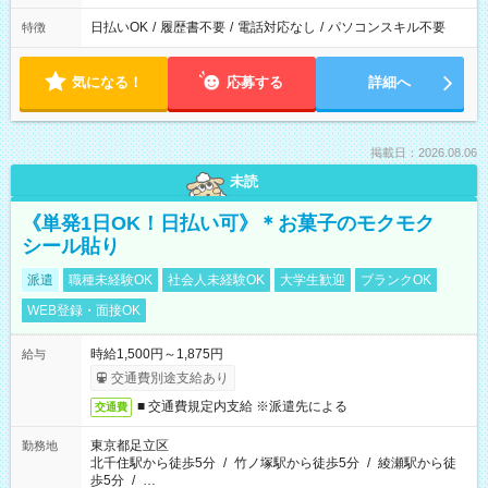
日払いOK
/
履歴書不要
/
電話対応なし
/
パソコンスキル不要
特徴
気になる！
応募する
詳細へ
掲載日：2026.08.06
未読
《単発1日OK！日払い可》＊お菓子のモクモク
シール貼り
派遣
職種未経験OK
社会人未経験OK
大学生歓迎
ブランクOK
WEB登録・面接OK
時給1,500円～1,875円
給与
交通費別途支給あり
■ 交通費規定内支給 ※派遣先による
交通費
東京都足立区
勤務地
北千住駅から徒歩5分
/
竹ノ塚駅から徒歩5分
/
綾瀬駅から徒
歩5分
/
…