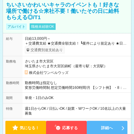
ちいさいかわいいキャラのイベントも！好きな
場所で働ける☆来社不要！働いたその日に給料
もらえる◎/T1
アルバイト
職種未経験OK
日給13,000円～
給与
＋交通費支給 ★交通費全額支給！ ┗案件により規定あり ★日払
いOK！（規定あり） ┗働いたその日に現金GET♪ お仕事後はコ
交通費別途支給あり
ンビニATMから 日払い分を引き落とせます！ 【試用期間】試
用期間なし
さいたま市大宮区
勤務地
埼玉県さいたま市大宮区錦町（最寄り駅：大宮駅）
株式会社ワンベルウッズ
勤務時間は指定なし
勤務時間
変形労働時間制 想定労働時間160時間/月 【シフト例】 ・8：00
～21：00
単発・1日のみOK
期間
週1日からOK / 日払いOK / 副業・WワークOK / 10名以上の大量
特徴
募集
気になる！
応募する
詳細へ