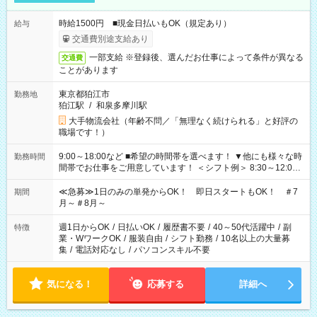
時給1500円 ■現金日払いもOK（規定あり）
給与
交通費別途支給あり
一部支給 ※登録後、選んだお仕事によって条件が異なる
交通費
ことがあります
東京都狛江市
勤務地
狛江駅
/
和泉多摩川駅
大手物流会社（年齢不問／「無理なく続けられる」と好評の
職場です！）
9:00～18:00など ■希望の時間帯を選べます！ ▼他にも様々な時
勤務時間
間帯でお仕事をご用意しています！ ＜シフト例＞ 8:30～12:00
17:00～22:00 13:00～22:00 22:00～翌6:00 など
≪急募≫1日のみの単発からOK！ 即日スタートもOK！ ＃7
期間
月～＃8月～
週1日からOK
/
日払いOK
/
履歴書不要
/
40～50代活躍中
/
副
特徴
業・WワークOK
/
服装自由
/
シフト勤務
/
10名以上の大量募
集
/
電話対応なし
/
パソコンスキル不要
気になる！
応募する
詳細へ