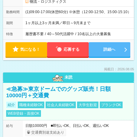
物流・ロジスティクス
(1)09:00-17:00(休憩60分) ※休憩（12:00-12:50、15:00-15:10）
勤務時間
1ヶ月以上3ヶ月未満／即日～9月末まで
期間
履歴書不要
/
40～50代活躍中
/
10名以上の大量募集
特徴
気になる！
応募する
詳細へ
掲載日：2026.08.05
未読
≪急募≫東京ドームでのグッズ販売！日額
10000円＋交通費
紹介
職種未経験OK
社会人未経験OK
大学生歓迎
ブランクOK
WEB登録・面接OK
日額10000円 ■即払いOK、日払いOK、週払いOK
給与
交通費別途支給あり