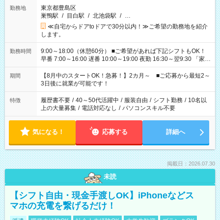
東京都豊島区
勤務地
巣鴨駅
/
目白駅
/
北池袋駅
/
…
≪自宅からドアtoドアで30分以内！≫ご希望の勤務地を紹介
します。
9:00～18:00（休憩60分） ■ご希望があれば下記シフトもOK！
勤務時間
早番 7:00～16:00 遅番 10:00～19:00 夜勤 16:30～翌9:30 「家族
と休みを合わせたい」 「余裕を持って夕飯の準備がしたい」
「できれば残業はしたくない」 など、ご希望を教えてください
【8月中のスタートOK！急募！】2カ月～ ■ご応募から最短2～
期間
ね。 ※Wワーク希望の方へ 今ご覧のお仕事で希望する勤務時間
3日後に就業が可能です！
と、もう1つのお仕事の勤務時間。 合計で週40時間を超える場
合は応募できません。
履歴書不要
/
40～50代活躍中
/
服装自由
/
シフト勤務
/
10名以
特徴
上の大量募集
/
電話対応なし
/
パソコンスキル不要
気になる！
応募する
詳細へ
掲載日：2026.07.30
未読
【シフト自由・現金手渡しOK】iPhoneなどス
マホの充電を繋げるだけ！