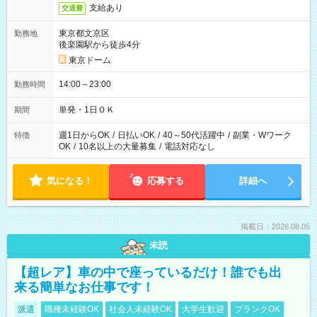
支給あり
交通費
東京都文京区
勤務地
後楽園駅から徒歩4分
東京ドーム
14:00～23:00
勤務時間
単発・1日ＯＫ
期間
週1日からOK
/
日払いOK
/
40～50代活躍中
/
副業・Wワーク
特徴
OK
/
10名以上の大量募集
/
電話対応なし
気になる！
応募する
詳細へ
掲載日：2026.08.05
未読
【超レア】車の中で座っているだけ！誰でも出
来る簡単なお仕事です！
派遣
職種未経験OK
社会人未経験OK
大学生歓迎
ブランクOK