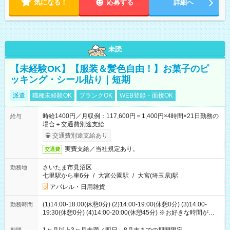
気になる！
応募する
詳細へ
未読
【未経験OK】【服装＆髪色自由！】お菓子のピ
ッキング・シール貼り｜短期
派遣
職種未経験OK
ブランクOK
WEB登録・面接OK
時給1400円／月収例：117,600円＝1,400円×4時間×21日勤務の
給与
場合＋交通費別途支給
交通費別途支給あり
実費支給／当社規定あり。
交通費
さいたま市見沼区
勤務地
七里駅から車6分
/
大宮公園駅
/
大宮(埼玉県)駅
アパレル・日用雑貨
(1)14:00-18:00(休憩0分) (2)14:00-19:00(休憩0分) (3)14:00-
勤務時間
19:30(休憩0分) (4)14:00-20:00(休憩45分) ※お好きな時間が選べ
ます