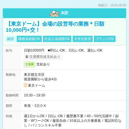
掲載日：2026.08.06
未読
【東京ドーム】会場の設営等の業務＊日額
10,000円+交！
紹介
職種未経験OK
社会人未経験OK
大学生歓迎
ブランクOK
日額10000円 ■即払いOK、日払いOK、週払いOK
給与
交通費別途支給あり
支給あり
交通費
東京都文京区
勤務地
後楽園駅から徒歩4分
東京ドーム
10:30～19:30
勤務時間
単発・1日ＯＫ
期間
週1日からOK
/
日払いOK
/
履歴書不要
/
40～50代活躍中
/
副
特徴
業・WワークOK
/
服装自由
/
10名以上の大量募集
/
電話対応な
し
/
パソコンスキル不要