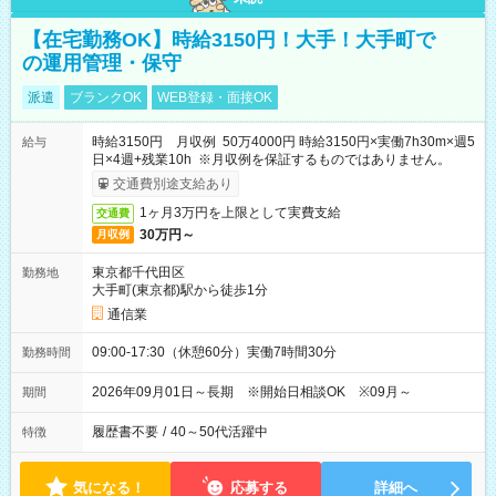
【在宅勤務OK】時給3150円！大手！大手町で
の運用管理・保守
派遣
ブランクOK
WEB登録・面接OK
時給3150円 月収例 50万4000円 時給3150円×実働7h30m×週5
給与
日×4週+残業10h ※月収例を保証するものではありません。
交通費別途支給あり
1ヶ月3万円を上限として実費支給
交通費
30万円～
月収例
東京都千代田区
勤務地
大手町(東京都)駅から徒歩1分
通信業
09:00-17:30（休憩60分）実働7時間30分
勤務時間
2026年09月01日～長期 ※開始日相談OK ※09月～
期間
履歴書不要
/
40～50代活躍中
特徴
気になる！
応募する
詳細へ