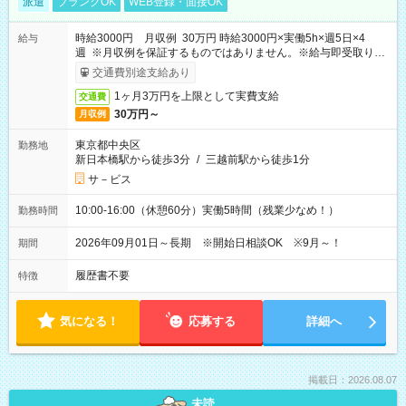
派遣
ブランクOK
WEB登録・面接OK
時給3000円 月収例 30万円 時給3000円×実働5h×週5日×4
給与
週 ※月収例を保証するものではありません。※給与即受取りサ
ービス利用可（利用条件有）
交通費別途支給あり
1ヶ月3万円を上限として実費支給
交通費
30万円～
月収例
東京都中央区
勤務地
新日本橋駅から徒歩3分
/
三越前駅から徒歩1分
サ－ビス
10:00-16:00（休憩60分）実働5時間（残業少なめ！）
勤務時間
2026年09月01日～長期 ※開始日相談OK ※9月～！
期間
履歴書不要
特徴
気になる！
応募する
詳細へ
掲載日：2026.08.07
未読