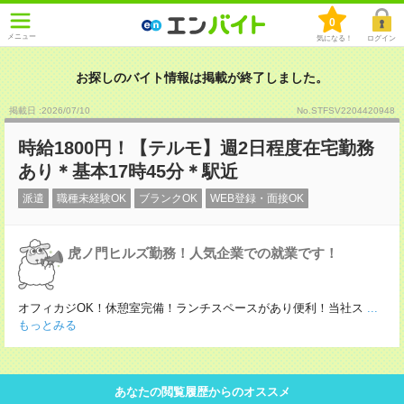
0
メニュー
気になる！
ログイン
お探しのバイト情報は掲載が終了しました。
掲載日 :2026
/
07
/
10
No.STFSV2204420948
時給1800円！【テルモ】週2日程度在宅勤務
あり＊基本17時45分＊駅近
派遣
職種未経験OK
ブランクOK
WEB登録・面接OK
虎ノ門ヒルズ勤務！人気企業での就業です！
オフィカジOK！休憩室完備！ランチスペースがあり便利！当社ス
...
もっとみる
あなたの閲覧履歴からのオススメ