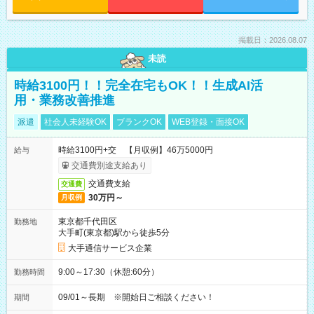
掲載日：2026.08.07
未読
時給3100円！！完全在宅もOK！！生成AI活
用・業務改善推進
派遣
社会人未経験OK
ブランクOK
WEB登録・面接OK
時給3100円+交 【月収例】46万5000円
給与
交通費別途支給あり
交通費支給
交通費
30万円～
月収例
東京都千代田区
勤務地
大手町(東京都)駅から徒歩5分
大手通信サービス企業
9:00～17:30（休憩:60分）
勤務時間
09/01～長期 ※開始日ご相談ください！
期間