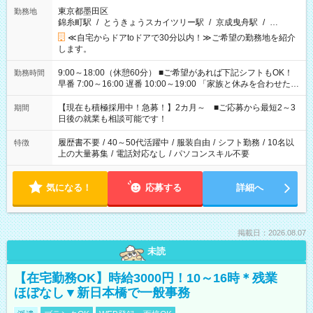
東京都墨田区
勤務地
錦糸町駅
/
とうきょうスカイツリー駅
/
京成曳舟駅
/
…
≪自宅からドアtoドアで30分以内！≫ご希望の勤務地を紹介
します。
9:00～18:00（休憩60分） ■ご希望があれば下記シフトもOK！
勤務時間
早番 7:00～16:00 遅番 10:00～19:00 「家族と休みを合わせた
い」 「余裕を持って夕飯の準備がしたい」 「できれば残業はし
たくない」 など、ご希望を教えてくださいね。 ※Wワーク希望
【現在も積極採用中！急募！】2カ月～ ■ご応募から最短2～3
期間
の方へ 今ご覧のお仕事で希望する勤務時間と、もう1つのお仕事
日後の就業も相談可能です！
の勤務時間。 合計で週40時間を超える場合は応募できません。
履歴書不要
/
40～50代活躍中
/
服装自由
/
シフト勤務
/
10名以
特徴
上の大量募集
/
電話対応なし
/
パソコンスキル不要
気になる！
応募する
詳細へ
掲載日：2026.08.07
未読
【在宅勤務OK】時給3000円！10～16時＊残業
ほぼなし▼新日本橋で一般事務