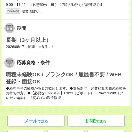
9:00～17:45 ※休憩60分。9時～17時の勤務も相談可能です。
残業ほぼなし
残業時間
期間
長期（3ヶ月以上）
2026/08/17～長期 ※8月～！
応募資格・条件
職種未経験OK / ブランクOK / 履歴書不要 / WEB
登録・面接OK
◆経理事務の経験がある方歓迎します。◆支払処理・経費精算実務の経験を
お持ちの方。◆【必要なOAスキル】Excel（ピボット）・PowerPoint（プ
レゼン編集） #初めての派遣歓迎
メール
LINE
で送る
で送る