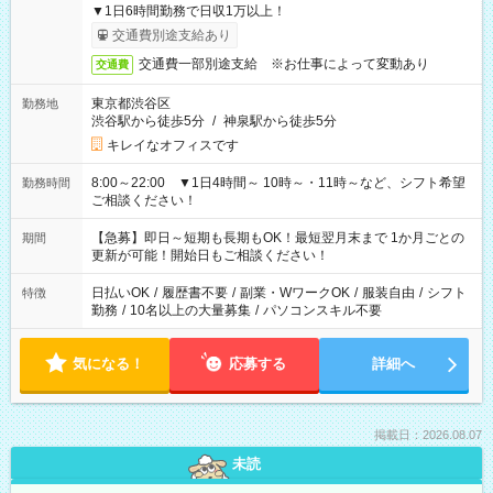
▼1日6時間勤務で日収1万以上！
交通費別途支給あり
交通費一部別途支給 ※お仕事によって変動あり
交通費
東京都渋谷区
勤務地
渋谷駅から徒歩5分
/
神泉駅から徒歩5分
キレイなオフィスです
8:00～22:00 ▼1日4時間～ 10時～・11時～など、シフト希望
勤務時間
ご相談ください！
【急募】即日～短期も長期もOK！最短翌月末まで 1か月ごとの
期間
更新が可能！開始日もご相談ください！
日払いOK
/
履歴書不要
/
副業・WワークOK
/
服装自由
/
シフト
特徴
勤務
/
10名以上の大量募集
/
パソコンスキル不要
気になる！
応募する
詳細へ
掲載日：2026.08.07
未読