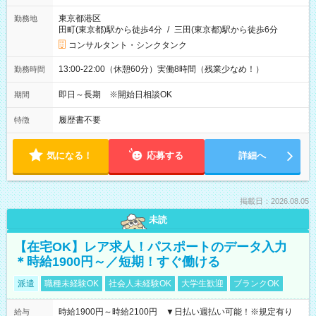
東京都港区
勤務地
田町(東京都)駅から徒歩4分
/
三田(東京都)駅から徒歩6分
コンサルタント・シンクタンク
13:00-22:00（休憩60分）実働8時間（残業少なめ！）
勤務時間
即日～長期 ※開始日相談OK
期間
履歴書不要
特徴
気になる！
応募する
詳細へ
掲載日：2026.08.05
未読
【在宅OK】レア求人！パスポートのデータ入力
＊時給1900円～／短期！すぐ働ける
派遣
職種未経験OK
社会人未経験OK
大学生歓迎
ブランクOK
時給1900円～時給2100円 ▼日払い週払い可能！※規定有り
給与