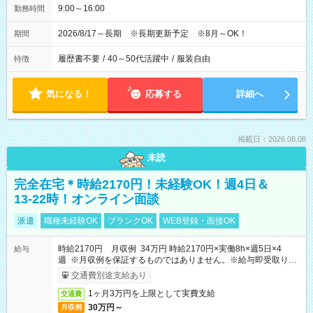
9:00～16:00
勤務時間
2026/8/17～長期 ※長期更新予定 ※8月～OK！
期間
履歴書不要
/
40～50代活躍中
/
服装自由
特徴
気になる！
応募する
詳細へ
掲載日：2026.08.08
未読
完全在宅＊時給2170円！未経験OK！週4日＆
13-22時！オンライン面談
派遣
職種未経験OK
ブランクOK
WEB登録・面接OK
時給2170円 月収例 34万円 時給2170円×実働8h×週5日×4
給与
週 ※月収例を保証するものではありません。※給与即受取りサ
ービス利用可（利用条件有）
交通費別途支給あり
1ヶ月3万円を上限として実費支給
交通費
30万円～
月収例