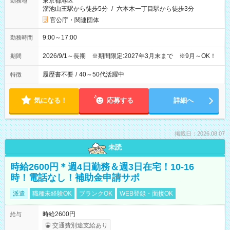
東京都港区
勤務地
溜池山王駅から徒歩5分
/
六本木一丁目駅から徒歩3分
官公庁・関連団体
9:00～17:00
勤務時間
2026/9/1～長期 ※期間限定:2027年3月末まで ※9月～OK！
期間
履歴書不要
/
40～50代活躍中
特徴
気になる！
応募する
詳細へ
掲載日：2026.08.07
未読
時給2600円＊週4日勤務＆週3日在宅！10-16
時！電話なし！補助金申請サポ
派遣
職種未経験OK
ブランクOK
WEB登録・面接OK
時給2600円
給与
交通費別途支給あり