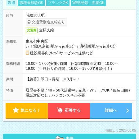
派遣
職種未経験OK
ブランクOK
WEB登録・面接OK
時給2600円
給与
交通費別途支給あり
全額支給
交通費
東京都中央区
勤務地
八丁堀(東京都)駅から徒歩2分
/
茅場町駅から徒歩6分
建設業界向けのAIサービスの提供など
10:00～17:00(実働6時間 休憩1時間) ※定時：10:00～
勤務時間
19:00（※終わりの時間：16:00～19:00で相談可！）
【急募】即日～長期 ※8月～！
期間
履歴書不要
/
40～50代活躍中
/
副業・WワークOK
/
服装自由
/
特徴
電話対応なし
/
パソコンスキル不要
気になる！
応募する
詳細へ
掲載日：2026.08.05
未読