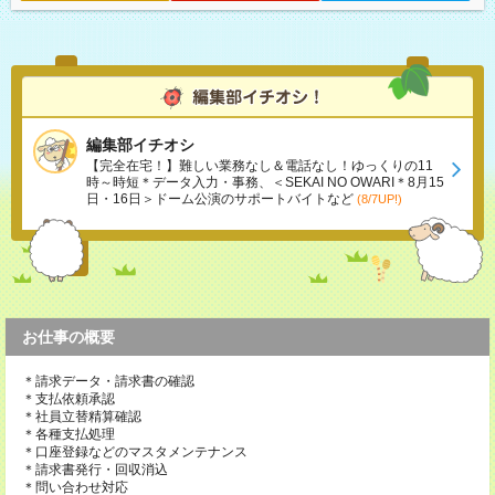
編集部イチオシ
【完全在宅！】難しい業務なし＆電話なし！ゆっくりの11
時～時短＊データ入力・事務、＜SEKAI NO OWARI＊8月15
日・16日＞ドーム公演のサポートバイトなど
(8/7UP!)
お仕事の概要
＊請求データ・請求書の確認
＊支払依頼承認
＊社員立替精算確認
＊各種支払処理
＊口座登録などのマスタメンテナンス
＊請求書発行・回収消込
＊問い合わせ対応