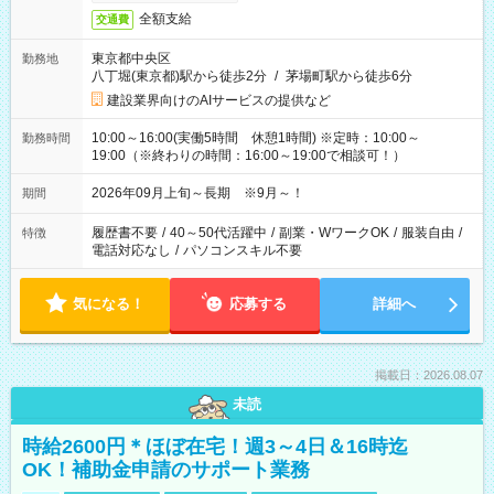
全額支給
交通費
東京都中央区
勤務地
八丁堀(東京都)駅から徒歩2分
/
茅場町駅から徒歩6分
建設業界向けのAIサービスの提供など
10:00～16:00(実働5時間 休憩1時間) ※定時：10:00～
勤務時間
19:00（※終わりの時間：16:00～19:00で相談可！）
2026年09月上旬～長期 ※9月～！
期間
履歴書不要
/
40～50代活躍中
/
副業・WワークOK
/
服装自由
/
特徴
電話対応なし
/
パソコンスキル不要
気になる！
応募する
詳細へ
掲載日：2026.08.07
未読
時給2600円＊ほぼ在宅！週3～4日＆16時迄
OK！補助金申請のサポート業務