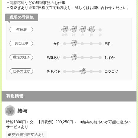
＊電話応対などの経理事務のお仕事
＊引継ぎあり※週2日程度在宅勤務あり。詳しくはお問い合わせください。
職場の雰囲気
年齢層
20代
30
40
50
60
男女比率
女性
男性
職場の様子
活気あり
しずか
仕事の仕方
テキパキ
コツコツ
募集情報
給与
時給1800円＋交 【月収例】299,250円～ ■給与の前払いが可能な速払い
サービスあり
交通費別途支給あり