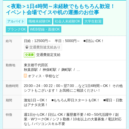
＜夜勤＞1日4時間～未経験でももちろん歓迎！
イベント会場でイスや机の運搬のお仕事
アルバイト
職種未経験OK
社会人未経験OK
大学生歓迎
ブランクOK
WEB登録・面接OK
日給：12500円～ 半日：5000円～ ■日払いOK！
給与
交通費別途支給あり
交通費規定支給
交通費
東京都千代田区
勤務地
秋葉原駅
/
神保町駅
/
麹町駅
/
…
オフィス・学校など
20:00～24：00 22：00～翌7:00 …など1日4時間～OK！ その他
勤務時間
シフトもございます！ お気軽にご相談ください！
激短1日～OK！ ■もちろん即日スタートもOK！ ■曜日・日数
期間
はアナタ次第！
週1日からOK
/
日払いOK
/
履歴書不要
/
40～50代活躍中
/
副
特徴
業・WワークOK
/
シフト勤務
/
10名以上の大量募集
/
電話対応
なし
/
パソコンスキル不要