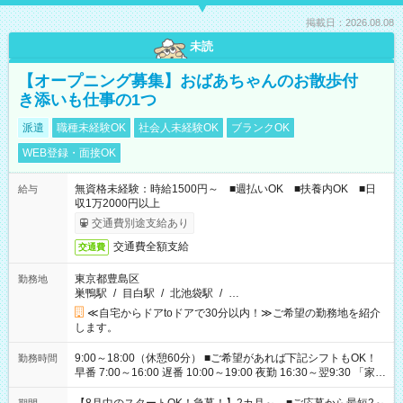
掲載日：2026.08.08
未読
【オープニング募集】おばあちゃんのお散歩付
き添いも仕事の1つ
派遣
職種未経験OK
社会人未経験OK
ブランクOK
WEB登録・面接OK
無資格未経験：時給1500円～ ■週払いOK ■扶養内OK ■日
給与
収1万2000円以上
交通費別途支給あり
交通費全額支給
交通費
東京都豊島区
勤務地
巣鴨駅
/
目白駅
/
北池袋駅
/
…
≪自宅からドアtoドアで30分以内！≫ご希望の勤務地を紹介
します。
9:00～18:00（休憩60分） ■ご希望があれば下記シフトもOK！
勤務時間
早番 7:00～16:00 遅番 10:00～19:00 夜勤 16:30～翌9:30 「家族
と休みを合わせたい」 「余裕を持って夕飯の準備がしたい」
「できれば残業はしたくない」 など、ご希望を教えてください