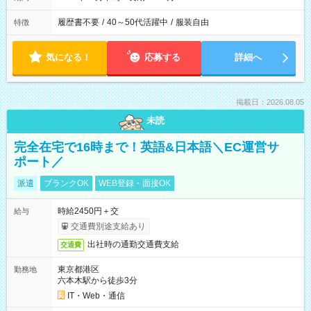
履歴書不要
/
40～50代活躍中
/
服装自由
特徴
気になる！
応募する
詳細へ
掲載日：2026.08.05
未読
完全在宅で16時まで！英語&日本語＼EC運営サ
ポート／
派遣
ブランクOK
WEB登録・面接OK
時給2450円＋交
給与
交通費別途支給あり
出社時の通勤交通費支給
交通費
東京都港区
勤務地
六本木駅から徒歩3分
IT・Web・通信