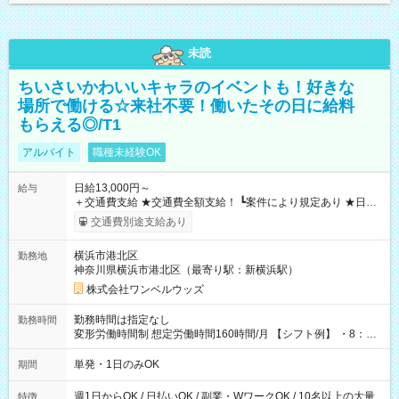
未読
ちいさいかわいいキャラのイベントも！好きな
場所で働ける☆来社不要！働いたその日に給料
もらえる◎/T1
アルバイト
職種未経験OK
日給13,000円～
給与
＋交通費支給 ★交通費全額支給！ ┗案件により規定あり ★日払
いOK！（規定あり） ┗働いたその日に現金GET♪ お仕事後はコ
交通費別途支給あり
ンビニATMから 日払い分を引き落とせます！ 【試用期間】試
用期間なし
横浜市港北区
勤務地
神奈川県横浜市港北区（最寄り駅：新横浜駅）
株式会社ワンベルウッズ
勤務時間は指定なし
勤務時間
変形労働時間制 想定労働時間160時間/月 【シフト例】 ・8：00
～21：00
単発・1日のみOK
期間
週1日からOK / 日払いOK / 副業・WワークOK / 10名以上の大量
特徴