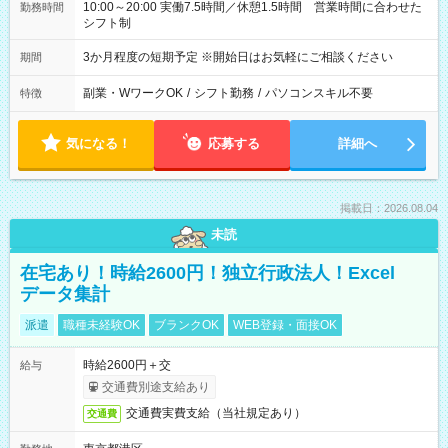
10:00～20:00 実働7.5時間／休憩1.5時間 営業時間に合わせた
勤務時間
シフト制
3か月程度の短期予定 ※開始日はお気軽にご相談ください
期間
副業・WワークOK
/
シフト勤務
/
パソコンスキル不要
特徴
気になる！
応募する
詳細へ
掲載日：2026.08.04
未読
在宅あり！時給2600円！独立行政法人！Excel
データ集計
派遣
職種未経験OK
ブランクOK
WEB登録・面接OK
時給2600円＋交
給与
交通費別途支給あり
交通費実費支給（当社規定あり）
交通費