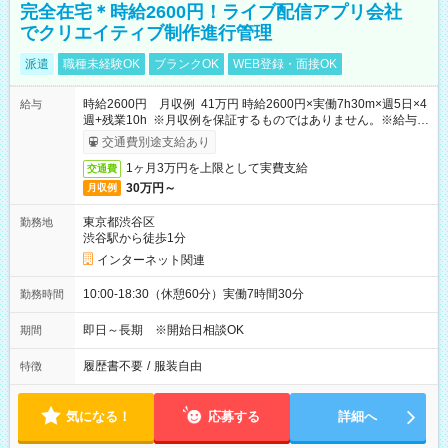
完全在宅＊時給2600円！ライブ配信アプリ会社
でクリエイティブ制作進行管理
派遣
職種未経験OK
ブランクOK
WEB登録・面接OK
時給2600円 月収例 41万円 時給2600円×実働7h30m×週5日×4
給与
週+残業10h ※月収例を保証するものではありません。※給与即
受取りサービス利用可（利用条件有）
交通費別途支給あり
1ヶ月3万円を上限として実費支給
交通費
30万円～
月収例
東京都渋谷区
勤務地
渋谷駅から徒歩1分
インターネット関連
10:00-18:30（休憩60分）実働7時間30分
勤務時間
即日～長期 ※開始日相談OK
期間
履歴書不要
/
服装自由
特徴
気になる！
応募する
詳細へ