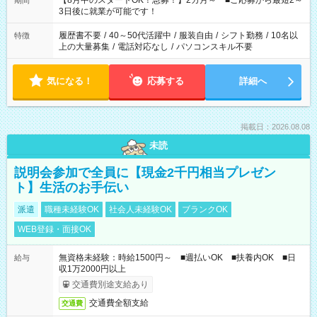
【8月中のスタートOK！急募！】2カ月～ ■ご応募から最短2～
期間
ね。 ※Wワーク希望の方へ 今ご覧のお仕事で希望する勤務時間
3日後に就業が可能です！
と、もう1つのお仕事の勤務時間。 合計で週40時間を超える場
合は応募できません。
履歴書不要
/
40～50代活躍中
/
服装自由
/
シフト勤務
/
10名以
特徴
上の大量募集
/
電話対応なし
/
パソコンスキル不要
気になる！
応募する
詳細へ
掲載日：2026.08.08
未読
説明会参加で全員に【現金2千円相当プレゼン
ト】生活のお手伝い
派遣
職種未経験OK
社会人未経験OK
ブランクOK
WEB登録・面接OK
無資格未経験：時給1500円～ ■週払いOK ■扶養内OK ■日
給与
収1万2000円以上
交通費別途支給あり
交通費全額支給
交通費