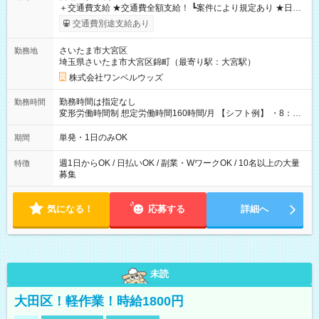
＋交通費支給 ★交通費全額支給！ ┗案件により規定あり ★日払
いOK！（規定あり） ┗働いたその日に現金GET♪ お仕事後はコ
交通費別途支給あり
ンビニATMから 日払い分を引き落とせます！ 【試用期間】試
用期間なし
さいたま市大宮区
勤務地
埼玉県さいたま市大宮区錦町（最寄り駅：大宮駅）
株式会社ワンベルウッズ
勤務時間は指定なし
勤務時間
変形労働時間制 想定労働時間160時間/月 【シフト例】 ・8：00
～21：00
単発・1日のみOK
期間
週1日からOK / 日払いOK / 副業・WワークOK / 10名以上の大量
特徴
募集
気になる！
応募する
詳細へ
未読
大田区！軽作業！時給1800円