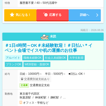
履歴書不要
/
40～50代活躍中
特徴
気になる！
応募する
詳細へ
掲載日：2026.08.06
未読
＃1日4時間～OK＃未経験歓迎！＃日払い＊イ
ベント会場でイスや机の運搬のお仕事
アルバイト
職種未経験OK
社会人未経験OK
大学生歓迎
ブランクOK
WEB登録・面接OK
日給：10000円～ 半日：5000円～ ■日払いOK！
給与
交通費別途支給あり
交通費規定支給
交通費
東京都千代田区
勤務地
秋葉原駅
/
神保町駅
/
麹町駅
/
…
オフィス・学校など