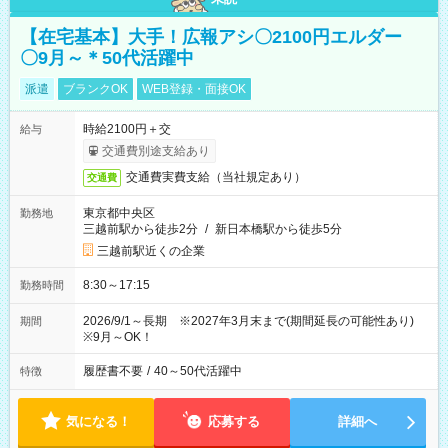
【在宅基本】大手！広報アシ〇2100円エルダー
〇9月～＊50代活躍中
派遣
ブランクOK
WEB登録・面接OK
時給2100円＋交
給与
交通費別途支給あり
交通費実費支給（当社規定あり）
交通費
東京都中央区
勤務地
三越前駅から徒歩2分
/
新日本橋駅から徒歩5分
三越前駅近くの企業
8:30～17:15
勤務時間
2026/9/1～長期 ※2027年3月末まで(期間延長の可能性あり)
期間
※9月～OK！
履歴書不要
/
40～50代活躍中
特徴
気になる！
応募する
詳細へ