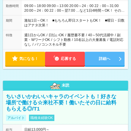
09:00～18:00 09:00～13:00 20:00～24：00 22：00～31:00
勤務時間
20:00～24：00 22：00～翌7:00 …など1日4時間～OK！ その他
シフトもございます！ お気軽にご相談ください！
激短1日～OK！ ■もちろん即日スタートもOK！ ■曜日・日数
期間
はアナタ次第！
週1日からOK
/
日払いOK
/
履歴書不要
/
40～50代活躍中
/
副
特徴
業・WワークOK
/
シフト勤務
/
10名以上の大量募集
/
電話対応
なし
/
パソコンスキル不要
気になる！
応募する
詳細へ
未読
ちいさいかわいいキャラのイベントも！好きな
場所で働ける☆来社不要！働いたその日に給料
もらえる◎/T1
アルバイト
職種未経験OK
日給13,000円～
給与