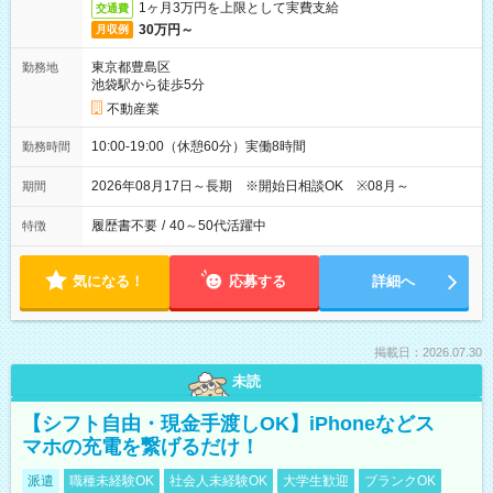
1ヶ月3万円を上限として実費支給
交通費
30万円～
月収例
東京都豊島区
勤務地
池袋駅から徒歩5分
不動産業
10:00-19:00（休憩60分）実働8時間
勤務時間
2026年08月17日～長期 ※開始日相談OK ※08月～
期間
履歴書不要
/
40～50代活躍中
特徴
気になる！
応募する
詳細へ
掲載日：2026.07.30
未読
【シフト自由・現金手渡しOK】iPhoneなどス
マホの充電を繋げるだけ！
派遣
職種未経験OK
社会人未経験OK
大学生歓迎
ブランクOK