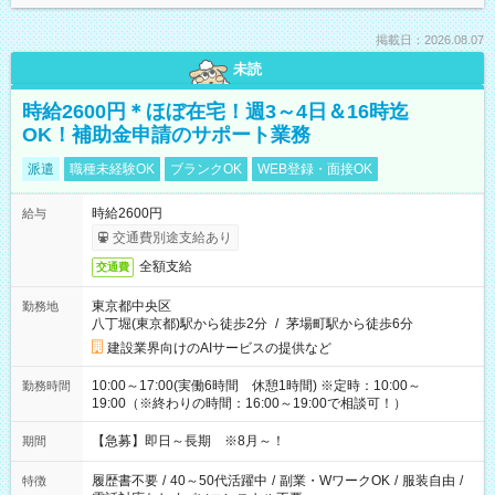
掲載日：2026.08.07
未読
時給2600円＊ほぼ在宅！週3～4日＆16時迄
OK！補助金申請のサポート業務
派遣
職種未経験OK
ブランクOK
WEB登録・面接OK
時給2600円
給与
交通費別途支給あり
全額支給
交通費
東京都中央区
勤務地
八丁堀(東京都)駅から徒歩2分
/
茅場町駅から徒歩6分
建設業界向けのAIサービスの提供など
10:00～17:00(実働6時間 休憩1時間) ※定時：10:00～
勤務時間
19:00（※終わりの時間：16:00～19:00で相談可！）
【急募】即日～長期 ※8月～！
期間
履歴書不要
/
40～50代活躍中
/
副業・WワークOK
/
服装自由
/
特徴