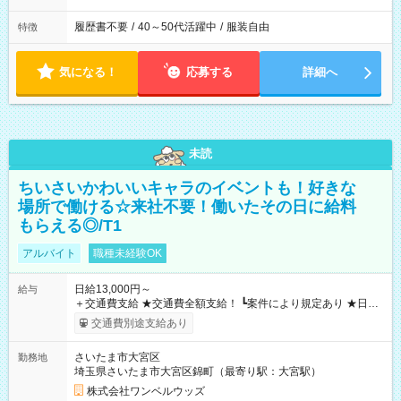
履歴書不要
/
40～50代活躍中
/
服装自由
特徴
気になる！
応募する
詳細へ
未読
ちいさいかわいいキャラのイベントも！好きな
場所で働ける☆来社不要！働いたその日に給料
もらえる◎/T1
アルバイト
職種未経験OK
日給13,000円～
給与
＋交通費支給 ★交通費全額支給！ ┗案件により規定あり ★日払
いOK！（規定あり） ┗働いたその日に現金GET♪ お仕事後はコ
交通費別途支給あり
ンビニATMから 日払い分を引き落とせます！ 【試用期間】試
用期間なし
さいたま市大宮区
勤務地
埼玉県さいたま市大宮区錦町（最寄り駅：大宮駅）
株式会社ワンベルウッズ