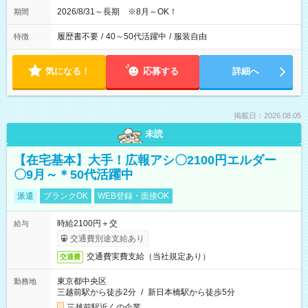
2026/8/31～長期 ※8月～OK！
期間
履歴書不要
/
40～50代活躍中
/
服装自由
特徴
気になる！
応募する
詳細へ
掲載日：2026.08.05
未読
【在宅基本】大手！広報アシ〇2100円エルダー
〇9月～＊50代活躍中
派遣
ブランクOK
WEB登録・面接OK
時給2100円＋交
給与
交通費別途支給あり
交通費実費支給（当社規定あり）
交通費
東京都中央区
勤務地
三越前駅から徒歩2分
/
新日本橋駅から徒歩5分
三越前駅近くの企業