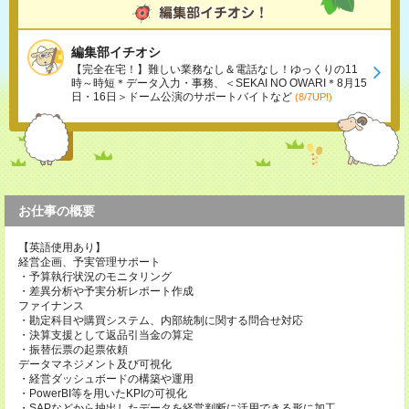
編集部イチオシ
【完全在宅！】難しい業務なし＆電話なし！ゆっくりの11
時～時短＊データ入力・事務、＜SEKAI NO OWARI＊8月15
日・16日＞ドーム公演のサポートバイトなど
(8/7UP!)
お仕事の概要
【英語使用あり】
経営企画、予実管理サポート
・予算執行状況のモニタリング
・差異分析や予実分析レポート作成
ファイナンス
・勘定科目や購買システム、内部統制に関する問合せ対応
・決算支援として返品引当金の算定
・振替伝票の起票依頼
データマネジメント及び可視化
・経営ダッシュボードの構築や運用
・PowerBI等を用いたKPIの可視化
・SAPなどから抽出したデータを経営判断に活用できる形に加工