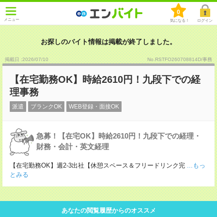
0
メニュー
気になる！
ログイン
お探しのバイト情報は掲載が終了しました。
掲載日 :2026
/
07
/
10
No.RSTFO260708814D/事務
【在宅勤務OK】時給2610円！九段下での経
理事務
派遣
ブランクOK
WEB登録・面接OK
急募！【在宅OK】時給2610円！九段下での経理・
財務・会計・英文経理
【在宅勤務OK】週2-3出社【休憩スペース＆フリードリンク完
...もっ
とみる
あなたの閲覧履歴からのオススメ