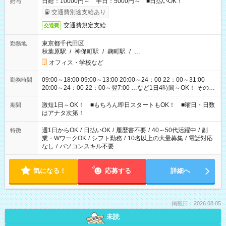
日給：10000円～ 半日：5000円～ ■日払いOK！
給与
交通費別途支給あり
交通費規定支給
交通費
東京都千代田区
勤務地
秋葉原駅
/
神保町駅
/
麹町駅
/
…
オフィス・学校など
09:00～18:00 09:00～13:00 20:00～24：00 22：00～31:00
勤務時間
20:00～24：00 22：00～翌7:00 …など1日4時間～OK！ その他
シフトもございます！ お気軽にご相談ください！
激短1日～OK！ ■もちろん即日スタートもOK！ ■曜日・日数
期間
はアナタ次第！
週1日からOK
/
日払いOK
/
履歴書不要
/
40～50代活躍中
/
副
特徴
業・WワークOK
/
シフト勤務
/
10名以上の大量募集
/
電話対応
なし
/
パソコンスキル不要
気になる！
応募する
詳細へ
掲載日：2026.08.05
未読