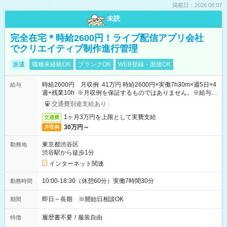
掲載日：2026.08.07
未読
完全在宅＊時給2600円！ライブ配信アプリ会社
でクリエイティブ制作進行管理
派遣
職種未経験OK
ブランクOK
WEB登録・面接OK
時給2600円 月収例 41万円 時給2600円×実働7h30m×週5日×4
給与
週+残業10h ※月収例を保証するものではありません。※給与即
受取りサービス利用可（利用条件有）
交通費別途支給あり
1ヶ月3万円を上限として実費支給
交通費
30万円～
月収例
東京都渋谷区
勤務地
渋谷駅から徒歩1分
インターネット関連
10:00-18:30（休憩60分）実働7時間30分
勤務時間
即日～長期 ※開始日相談OK
期間
履歴書不要
/
服装自由
特徴