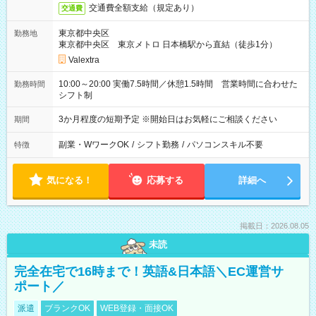
交通費全額支給（規定あり）
交通費
東京都中央区
勤務地
東京都中央区 東京メトロ 日本橋駅から直結（徒歩1分）
Valextra
10:00～20:00 実働7.5時間／休憩1.5時間 営業時間に合わせた
勤務時間
シフト制
3か月程度の短期予定 ※開始日はお気軽にご相談ください
期間
副業・WワークOK
/
シフト勤務
/
パソコンスキル不要
特徴
気になる！
応募する
詳細へ
掲載日：2026.08.05
未読
完全在宅で16時まで！英語&日本語＼EC運営サ
ポート／
派遣
ブランクOK
WEB登録・面接OK