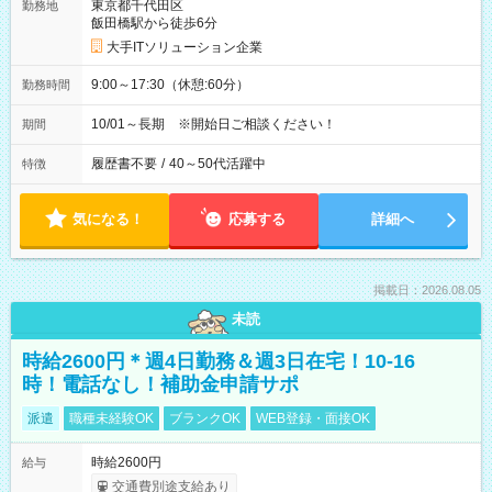
東京都千代田区
勤務地
飯田橋駅から徒歩6分
大手ITソリューション企業
9:00～17:30（休憩:60分）
勤務時間
10/01～長期 ※開始日ご相談ください！
期間
履歴書不要
/
40～50代活躍中
特徴
気になる！
応募する
詳細へ
掲載日：2026.08.05
未読
時給2600円＊週4日勤務＆週3日在宅！10-16
時！電話なし！補助金申請サポ
派遣
職種未経験OK
ブランクOK
WEB登録・面接OK
時給2600円
給与
交通費別途支給あり