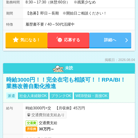
8:30～17:30（休憩:60分） ※残業少なめ
勤務時間
【急募】即日～長期 ※開始日ご相談ください！
期間
履歴書不要
/
40～50代活躍中
特徴
気になる！
応募する
詳細へ
掲載日：2026.08.04
未読
時給3000円！！完全在宅も相談可！！RPA/BI！
業務改善自動化推進
派遣
社会人未経験OK
ブランクOK
WEB登録・面接OK
時給3000円+交 【月収例】45万円
給与
交通費別途支給あり
交通費支給
交通費
30万円～
月収例