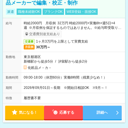
品メーカーで編集・校正・制作
派遣
職種未経験OK
ブランクOK
WEB登録・面接OK
時給2000円 月収例 32万円 時給2000円×実働8h×週5日×4
給与
週 ※月収例を保証するものではありません。※給与即受取りサ
ービス利用可（利用条件有）
交通費別途支給あり
1ヶ月3万円を上限として実費支給
交通費
30万円～
月収例
東京都港区
勤務地
新橋駅から徒歩5分
/
汐留駅から徒歩2分
化粧品メ－カ－
09:00-18:00（休憩60分）実働8時間（残業少なめ！）
勤務時間
2026年09月01日～長期 ※開始日相談OK ※9月～！
期間
履歴書不要
特徴
気になる！
応募する
詳細へ