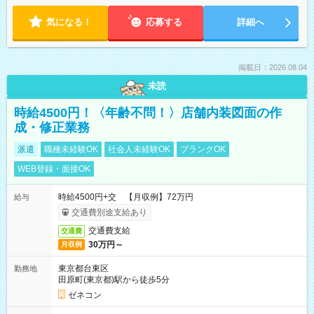
気になる！
応募する
詳細へ
掲載日：2026.08.04
未読
時給4500円！〈年齢不問！〉店舗内装図面の作
成・修正業務
派遣
職種未経験OK
社会人未経験OK
ブランクOK
WEB登録・面接OK
時給4500円+交 【月収例】72万円
給与
交通費別途支給あり
交通費支給
交通費
30万円～
月収例
東京都台東区
勤務地
田原町(東京都)駅から徒歩5分
ゼネコン