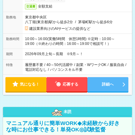
全額支給
交通費
東京都中央区
勤務地
八丁堀(東京都)駅から徒歩2分
/
茅場町駅から徒歩6分
建設業界向けのAIサービスの提供など
10:00～16:00(実働5時間 休憩1時間) ※定時：10:00～
勤務時間
19:00（※終わりの時間：16:00～19:00で相談可！）
2026年09月上旬～長期 ※9月～！
期間
履歴書不要
/
40～50代活躍中
/
副業・WワークOK
/
服装自由
/
特徴
電話対応なし
/
パソコンスキル不要
気になる！
応募する
詳細へ
未読
マニュアル通りに簡単WORK◆未経験から好き
な時にお仕事できる！単発OK◎試験監督