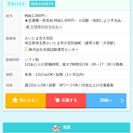
アルバイト
職種未経験OK
時給1,300円～
給与
★交通費一部支給 時給1,300円～ ※試験・役割により手当あり
※勤務回数により昇給あり 【即給（前払い）オプションあ
交通費別途支給あり
り！】 希望される場合、勤務から1週間ほどで給与の一部を受け
取れます。 ※手数料418円がかかります。 【過去試験日の収入
さいたま市大宮区
勤務地
例】 ・河合塾模擬試験 8:30～17:30（休憩1時間） 時給1,300円
埼玉県埼玉県さいたま市大宮区錦町（最寄り駅：大宮駅）
×8時間＝日収10,400円＋交通費 ※当日の役割により時給＋100
円の場合あり ・国家試験 7:00～13:30（休憩なし） 時給1,300
株式会社全国試験運営センター
円（役割手当＋100円）×6時間＝日収8,400円＋交通費 【試用期
間】試用期間なし
シフト制
勤務時間
1日あたりの実働時間：最大7時間/日 09：00～17：00 ※勤務時
間は 試験により異なります。
単発・1日のみOK / 短期（1ヶ月以内）
期間
週1日からOK / 副業・WワークOK / 10名以上の大量募集
特徴
気になる！
応募する
詳細へ
未読