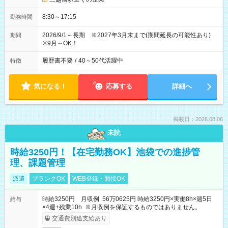
8:30～17:15
勤務時間
2026/9/1～長期 ※2027年3月末まで(期間延長の可能性あり)
期間
※9月～OK！
履歴書不要
/
40～50代活躍中
特徴
気になる！
応募する
詳細へ
掲載日：2026.08.06
未読
時給3250円！【在宅勤務OK】池袋での進捗管
理、課題管理
派遣
ブランクOK
WEB登録・面接OK
時給3250円 月収例 56万0625円 時給3250円×実働8h×週5日
給与
×4週+残業10h ※月収例を保証するものではありません。
交通費別途支給あり