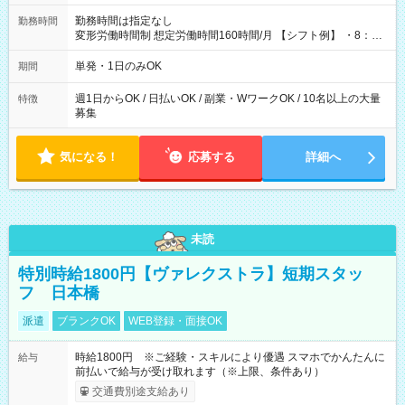
勤務時間は指定なし
勤務時間
変形労働時間制 想定労働時間160時間/月 【シフト例】 ・8：00
～21：00
単発・1日のみOK
期間
週1日からOK / 日払いOK / 副業・WワークOK / 10名以上の大量
特徴
募集
気になる！
応募する
詳細へ
未読
特別時給1800円【ヴァレクストラ】短期スタッ
フ 日本橋
派遣
ブランクOK
WEB登録・面接OK
時給1800円 ※ご経験・スキルにより優遇 スマホでかんたんに
給与
前払いで給与が受け取れます（※上限、条件あり）
交通費別途支給あり