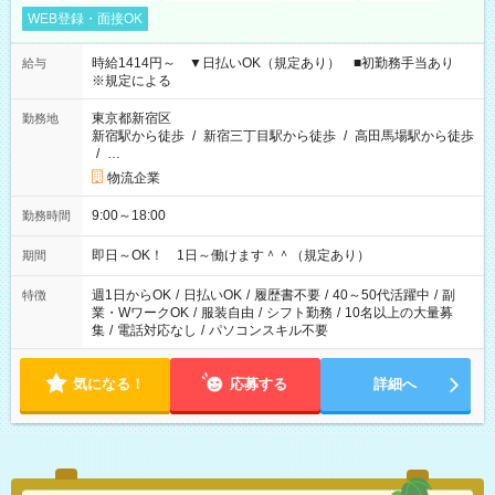
WEB登録・面接OK
時給1414円～ ▼日払いOK（規定あり） ■初勤務手当あり
給与
※規定による
東京都新宿区
勤務地
新宿駅から徒歩
/
新宿三丁目駅から徒歩
/
高田馬場駅から徒歩
/
…
物流企業
9:00～18:00
勤務時間
即日～OK！ 1日～働けます＾＾（規定あり）
期間
週1日からOK
/
日払いOK
/
履歴書不要
/
40～50代活躍中
/
副
特徴
業・WワークOK
/
服装自由
/
シフト勤務
/
10名以上の大量募
集
/
電話対応なし
/
パソコンスキル不要
気になる！
応募する
詳細へ