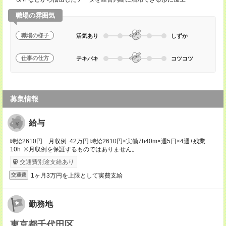
職場の雰囲気
職場の様子
活気あり
しずか
仕事の仕方
テキパキ
コツコツ
募集情報
給与
時給2610円 月収例 42万円 時給2610円×実働7h40m×週5日×4週+残業
10h ※月収例を保証するものではありません。
交通費別途支給あり
1ヶ月3万円を上限として実費支給
交通費
勤務地
東京都千代田区