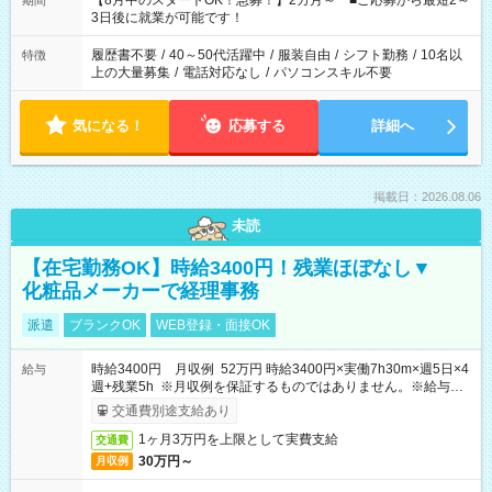
【8月中のスタートOK！急募！】2カ月～ ■ご応募から最短2～
期間
ね。 ※Wワーク希望の方へ 今ご覧のお仕事で希望する勤務時間
3日後に就業が可能です！
と、もう1つのお仕事の勤務時間。 合計で週40時間を超える場
合は応募できません。
履歴書不要
/
40～50代活躍中
/
服装自由
/
シフト勤務
/
10名以
特徴
上の大量募集
/
電話対応なし
/
パソコンスキル不要
気になる！
応募する
詳細へ
掲載日：2026.08.06
未読
【在宅勤務OK】時給3400円！残業ほぼなし▼
化粧品メーカーで経理事務
派遣
ブランクOK
WEB登録・面接OK
時給3400円 月収例 52万円 時給3400円×実働7h30m×週5日×4
給与
週+残業5h ※月収例を保証するものではありません。※給与即
受取りサービス利用可（利用条件有）
交通費別途支給あり
1ヶ月3万円を上限として実費支給
交通費
30万円～
月収例