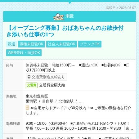
掲載日：2026.08.07
未読
【オープニング募集】おばあちゃんのお散歩付
き添いも仕事の1つ
派遣
職種未経験OK
社会人未経験OK
ブランクOK
WEB登録・面接OK
無資格未経験：時給1500円～ ■週払いOK ■扶養内OK ■日
給与
収1万2000円以上
交通費別途支給あり
交通費全額支給
交通費
東京都豊島区
勤務地
巣鴨駅
/
目白駅
/
北池袋駅
/
…
≪自宅からドアtoドアで30分以内！≫ご希望の勤務地を紹介
します。
9:00～18:00（休憩60分） ■ご希望があれば下記シフトもOK！
勤務時間
早番 7:00～16:00 遅番 10:00～19:00 夜勤 16:30～翌9:30 「家族
と休みを合わせたい」 「余裕を持って夕飯の準備がしたい」
「できれば残業はしたくない」 など、ご希望を教えてください