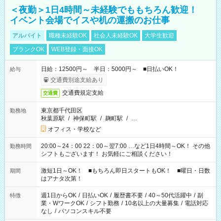
＜夜勤＞1日4時間～未経験でももちろん歓迎！
イベント会場でイスや机の運搬のお仕事
アルバイト
職種未経験OK
社会人未経験OK
大学生歓迎
ブランクOK
WEB登録・面接OK
日給：12500円～ 半日：5000円～ ■日払いOK！
給与
交通費別途支給あり
交通費規定支給
交通費
東京都千代田区
勤務地
秋葉原駅
/
神保町駅
/
麹町駅
/
…
オフィス・学校など
20:00～24：00 22：00～翌7:00 …など1日4時間～OK！ その他
勤務時間
シフトもございます！ お気軽にご相談ください！
激短1日～OK！ ■もちろん即日スタートもOK！ ■曜日・日数
期間
はアナタ次第！
週1日からOK
/
日払いOK
/
履歴書不要
/
40～50代活躍中
/
副
特徴
業・WワークOK
/
シフト勤務
/
10名以上の大量募集
/
電話対応
なし
/
パソコンスキル不要