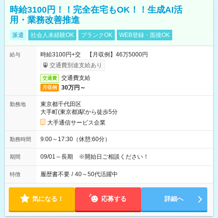
時給3100円！！完全在宅もOK！！生成AI活
用・業務改善推進
派遣
社会人未経験OK
ブランクOK
WEB登録・面接OK
時給3100円+交 【月収例】46万5000円
給与
交通費別途支給あり
交通費支給
交通費
30万円～
月収例
東京都千代田区
勤務地
大手町(東京都)駅から徒歩5分
大手通信サービス企業
9:00～17:30（休憩:60分）
勤務時間
09/01～長期 ※開始日ご相談ください！
期間
履歴書不要
/
40～50代活躍中
特徴
気になる！
応募する
詳細へ