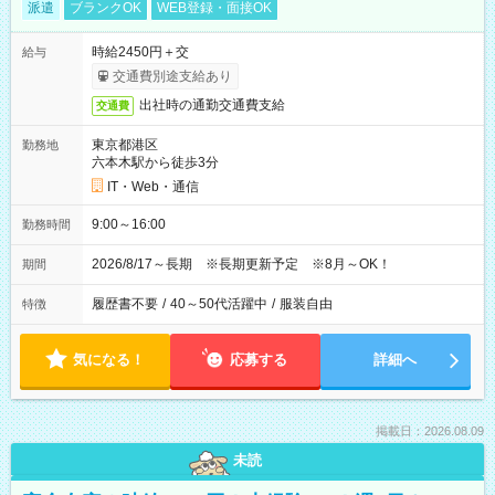
派遣
ブランクOK
WEB登録・面接OK
時給2450円＋交
給与
交通費別途支給あり
出社時の通勤交通費支給
交通費
東京都港区
勤務地
六本木駅から徒歩3分
IT・Web・通信
9:00～16:00
勤務時間
2026/8/17～長期 ※長期更新予定 ※8月～OK！
期間
履歴書不要
/
40～50代活躍中
/
服装自由
特徴
気になる！
応募する
詳細へ
掲載日：2026.08.09
未読