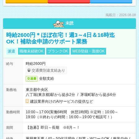
掲載日：2026.08.08
未読
時給2600円＊ほぼ在宅！週3～4日＆16時迄
OK！補助金申請のサポート業務
派遣
職種未経験OK
ブランクOK
WEB登録・面接OK
時給2600円
給与
交通費別途支給あり
全額支給
交通費
東京都中央区
勤務地
八丁堀(東京都)駅から徒歩2分
/
茅場町駅から徒歩6分
建設業界向けのAIサービスの提供など
10:00～17:00(実働6時間 休憩1時間) ※定時：10:00～
勤務時間
19:00（※終わりの時間：16:00～19:00で相談可！）
【急募】即日～長期 ※8月～！
期間
履歴書不要
/
40～50代活躍中
/
副業・WワークOK
/
服装自由
/
特徴