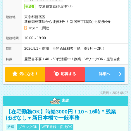
交通費支給(規定有り)
交通費
東京都新宿区
勤務地
新宿御苑前駅から徒歩3分
/
新宿三丁目駅から徒歩4分
マスコミ関連
10:00～19:00
勤務時間
2026/9/1～長期 ※開始日相談可能 ※9月～OK！
期間
履歴書不要
/
40～50代活躍中
/
副業・WワークOK
/
服装自由
特徴
気になる！
応募する
詳細へ
掲載日：2026.08.07
未読
【在宅勤務OK】時給3000円！10～16時＊残業
ほぼなし▼新日本橋で一般事務
派遣
ブランクOK
WEB登録・面接OK