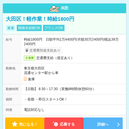
未読
大田区！軽作業！時給1800円
派遣
職種未経験OK
ブランクOK
時給1800円 日額平均1万4400円/月額30万2400円/残込39万
給与
2400円
交通費別途支給あり
交通費支給（規定あり）
交通費
東京都大田区
勤務地
流通センター駅から車
倉庫
【日勤】 8:30～17:30（実働8時間/休憩60分）
勤務時間
・長期 ・即日スタートOK！
期間
電話対応なし
特徴
気になる！
応募する
詳細へ