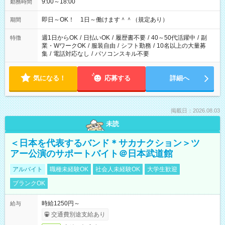
9:00～18:00
勤務時間
即日～OK！ 1日～働けます＾＾（規定あり）
期間
週1日からOK
/
日払いOK
/
履歴書不要
/
40～50代活躍中
/
副
特徴
業・WワークOK
/
服装自由
/
シフト勤務
/
10名以上の大量募
集
/
電話対応なし
/
パソコンスキル不要
気になる！
応募する
詳細へ
掲載日：2026.08.03
未読
＜日本を代表するバンド＊サカナクション＞ツ
アー公演のサポートバイト＠日本武道館
アルバイト
職種未経験OK
社会人未経験OK
大学生歓迎
ブランクOK
時給1250円～
給与
交通費別途支給あり