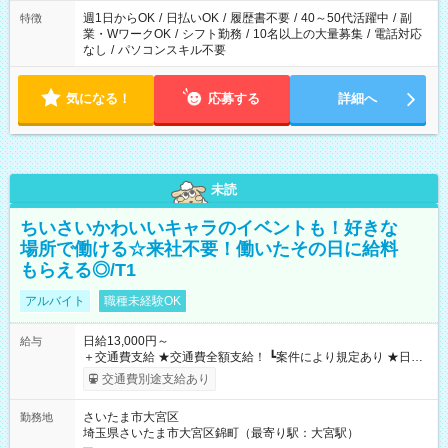
週1日からOK
/
日払いOK
/
履歴書不要
/
40～50代活躍中
/
副
特徴
業・WワークOK
/
シフト勤務
/
10名以上の大量募集
/
電話対応
なし
/
パソコンスキル不要
気になる！
応募する
詳細へ
未読
ちいさいかわいいキャラのイベントも！好きな
場所で働ける☆来社不要！働いたその日に給料
もらえる◎/T1
アルバイト
職種未経験OK
日給13,000円～
給与
＋交通費支給 ★交通費全額支給！ ┗案件により規定あり ★日払
いOK！（規定あり） ┗働いたその日に現金GET♪ お仕事後はコ
交通費別途支給あり
ンビニATMから 日払い分を引き落とせます！ 【試用期間】試
用期間なし
さいたま市大宮区
勤務地
埼玉県さいたま市大宮区錦町（最寄り駅：大宮駅）