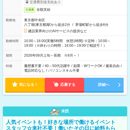
交通費別途支給あり
全額支給
交通費
東京都中央区
勤務地
八丁堀(東京都)駅から徒歩2分
/
茅場町駅から徒歩6分
建設業界向けのAIサービスの提供など
10:00～16:00(実働5時間 休憩1時間) ※定時：10:00～
勤務時間
19:00（※終わりの時間：16:00～19:00で相談可！）
2026年09月上旬～長期 ※9月～！
期間
履歴書不要
/
40～50代活躍中
/
副業・WワークOK
/
服装自由
/
特徴
電話対応なし
/
パソコンスキル不要
気になる！
応募する
詳細へ
未読
人気イベントも！好きな場所で働けるイベント
スタッフ☆来社不要！働いたその日に給料もら