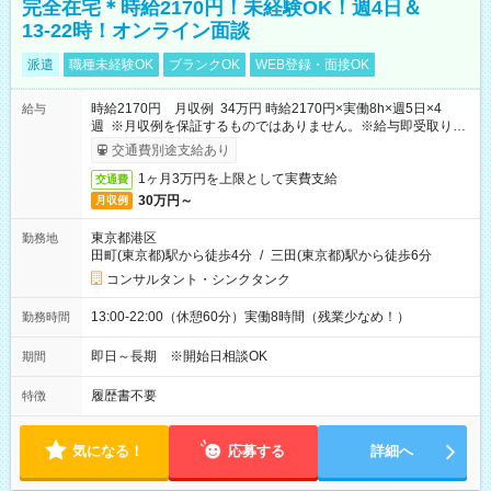
完全在宅＊時給2170円！未経験OK！週4日＆
13-22時！オンライン面談
派遣
職種未経験OK
ブランクOK
WEB登録・面接OK
時給2170円 月収例 34万円 時給2170円×実働8h×週5日×4
給与
週 ※月収例を保証するものではありません。※給与即受取りサ
ービス利用可（利用条件有）
交通費別途支給あり
1ヶ月3万円を上限として実費支給
交通費
30万円～
月収例
東京都港区
勤務地
田町(東京都)駅から徒歩4分
/
三田(東京都)駅から徒歩6分
コンサルタント・シンクタンク
13:00-22:00（休憩60分）実働8時間（残業少なめ！）
勤務時間
即日～長期 ※開始日相談OK
期間
履歴書不要
特徴
気になる！
応募する
詳細へ