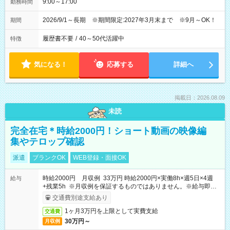
9:00～17:00
勤務時間
2026/9/1～長期 ※期間限定:2027年3月末まで ※9月～OK！
期間
履歴書不要
/
40～50代活躍中
特徴
気になる！
応募する
詳細へ
掲載日：2026.08.09
未読
完全在宅＊時給2000円！ショート動画の映像編
集やテロップ確認
派遣
ブランクOK
WEB登録・面接OK
時給2000円 月収例 33万円 時給2000円×実働8h×週5日×4週
給与
+残業5h ※月収例を保証するものではありません。※給与即受
取りサービス利用可（利用条件有）
交通費別途支給あり
1ヶ月3万円を上限として実費支給
交通費
30万円～
月収例