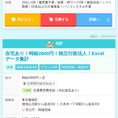
日払いOK
/
履歴書不要
/
副業・WワークOK
/
服装自由
/
シフト
特徴
勤務
/
10名以上の大量募集
/
パソコンスキル不要
気になる！
応募する
詳細へ
掲載日：2026.08.04
未読
在宅あり！時給2600円！独立行政法人！Excel
データ集計
派遣
職種未経験OK
ブランクOK
WEB登録・面接OK
時給2600円＋交
給与
交通費別途支給あり
交通費実費支給（当社規定あり）
交通費
東京都港区
勤務地
溜池山王駅から徒歩5分
/
六本木一丁目駅から徒歩3分
官公庁・関連団体