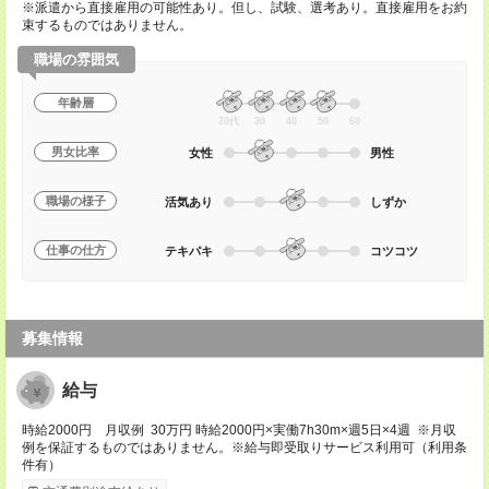
※派遣から直接雇用の可能性あり。但し、試験、選考あり。直接雇用をお約
束するものではありません。
職場の雰囲気
年齢層
20代
30
40
50
60
男女比率
女性
男性
職場の様子
活気あり
しずか
仕事の仕方
テキパキ
コツコツ
募集情報
給与
時給2000円 月収例 30万円 時給2000円×実働7h30m×週5日×4週 ※月収
例を保証するものではありません。※給与即受取りサービス利用可（利用条
件有）