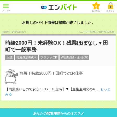
0
メニュー
気になる！
ログイン
お探しのバイト情報は掲載が終了しました。
掲載日 :2026
/
07
/
22
No.RSTFO260718620D/事務
時給2000円！未経験OK！残業ほぼなし▼田
町で一般事務
派遣
職種未経験OK
ブランクOK
WEB登録・面接OK
急募！時給2000円！田町でのお仕事
【同業務いるので安心！//17：10定時】▼【直接雇用化の可
...もっと
みる
あなたの閲覧履歴からのオススメ