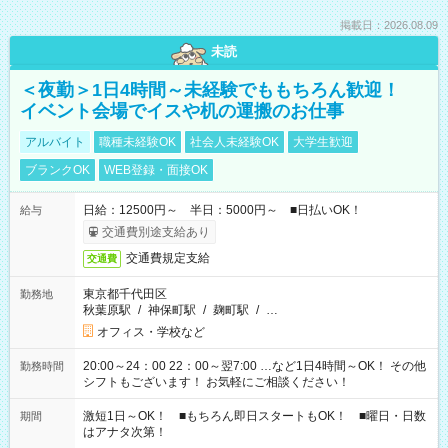
掲載日：2026.08.09
未読
＜夜勤＞1日4時間～未経験でももちろん歓迎！
イベント会場でイスや机の運搬のお仕事
アルバイト
職種未経験OK
社会人未経験OK
大学生歓迎
ブランクOK
WEB登録・面接OK
日給：12500円～ 半日：5000円～ ■日払いOK！
給与
交通費別途支給あり
交通費規定支給
交通費
東京都千代田区
勤務地
秋葉原駅
/
神保町駅
/
麹町駅
/
…
オフィス・学校など
20:00～24：00 22：00～翌7:00 …など1日4時間～OK！ その他
勤務時間
シフトもございます！ お気軽にご相談ください！
激短1日～OK！ ■もちろん即日スタートもOK！ ■曜日・日数
期間
はアナタ次第！