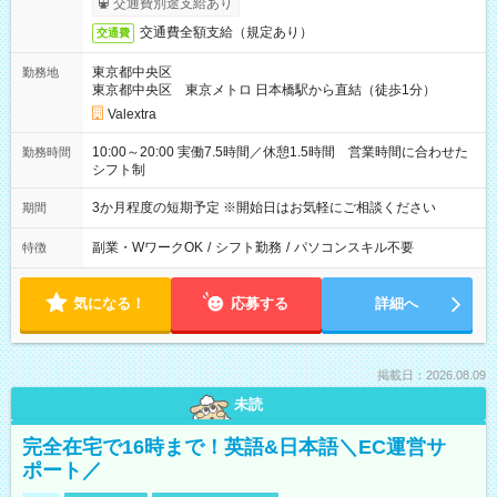
交通費別途支給あり
交通費全額支給（規定あり）
交通費
東京都中央区
勤務地
東京都中央区 東京メトロ 日本橋駅から直結（徒歩1分）
Valextra
10:00～20:00 実働7.5時間／休憩1.5時間 営業時間に合わせた
勤務時間
シフト制
3か月程度の短期予定 ※開始日はお気軽にご相談ください
期間
副業・WワークOK
/
シフト勤務
/
パソコンスキル不要
特徴
気になる！
応募する
詳細へ
掲載日：2026.08.09
未読
完全在宅で16時まで！英語&日本語＼EC運営サ
ポート／