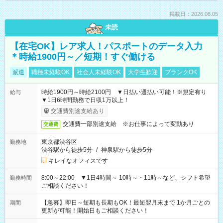
掲載日：2026.08.05
未読
【在宅OK】レア求人！パスポートのデータ入力
＊時給1900円～／短期！すぐ働ける
派遣
職種未経験OK
社会人未経験OK
大学生歓迎
ブランクOK
時給1900円～時給2100円 ▼日払い週払い可能！※規定有り
給与
▼1日6時間勤務で日収1万以上！
交通費別途支給あり
交通費一部別途支給 ※お仕事によって変動あり
交通費
東京都渋谷区
勤務地
渋谷駅から徒歩5分
/
神泉駅から徒歩5分
キレイなオフィスです
8:00～22:00 ▼1日4時間～ 10時～・11時～など、シフト希望
勤務時間
ご相談ください！
【急募】即日～短期も長期もOK！最短翌月末まで 1か月ごとの
期間
更新が可能！開始日もご相談ください！