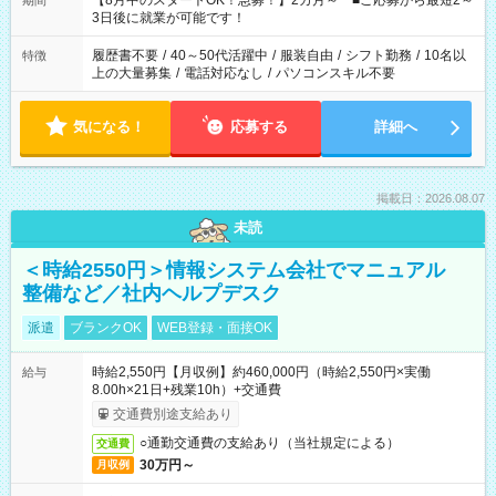
【8月中のスタートOK！急募！】2カ月～ ■ご応募から最短2～
期間
ね。 ※Wワーク希望の方へ 今ご覧のお仕事で希望する勤務時間
3日後に就業が可能です！
と、もう1つのお仕事の勤務時間。 合計で週40時間を超える場
合は応募できません。
履歴書不要
/
40～50代活躍中
/
服装自由
/
シフト勤務
/
10名以
特徴
上の大量募集
/
電話対応なし
/
パソコンスキル不要
気になる！
応募する
詳細へ
掲載日：2026.08.07
未読
＜時給2550円＞情報システム会社でマニュアル
整備など／社内ヘルプデスク
派遣
ブランクOK
WEB登録・面接OK
時給2,550円【月収例】約460,000円（時給2,550円×実働
給与
8.00h×21日+残業10h）+交通費
交通費別途支給あり
○通勤交通費の支給あり（当社規定による）
交通費
30万円～
月収例