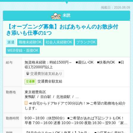
掲載日：2026.08.09
未読
【オープニング募集】おばあちゃんのお散歩付
き添いも仕事の1つ
派遣
職種未経験OK
社会人未経験OK
ブランクOK
WEB登録・面接OK
無資格未経験：時給1500円～ ■週払いOK ■扶養内OK ■日
給与
収1万2000円以上
交通費別途支給あり
交通費全額支給
交通費
東京都豊島区
勤務地
巣鴨駅
/
目白駅
/
北池袋駅
/
…
≪自宅からドアtoドアで30分以内！≫ご希望の勤務地を紹介
します。
9:00～18:00（休憩60分） ■ご希望があれば下記シフトもOK！
勤務時間
早番 7:00～16:00 遅番 10:00～19:00 夜勤 16:30～翌9:30 「家族
と休みを合わせたい」 「余裕を持って夕飯の準備がしたい」
「できれば残業はしたくない」 など、ご希望を教えてください