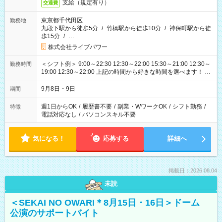
支給（規定有り）
交通費
東京都千代田区
勤務地
九段下駅から徒歩5分
/
竹橋駅から徒歩10分
/
神保町駅から徒
歩15分
/
…
株式会社ライブパワー
＜シフト例＞ 9:00～22:30 12:30～22:00 15:30～21:00 12:30～
勤務時間
19:00 12:30～22:00 上記の時間から好きな時間を選べます！ ※
時間は変更となる可能性があります
9月8日・9日
期間
週1日からOK
/
履歴書不要
/
副業・WワークOK
/
シフト勤務
/
特徴
電話対応なし
/
パソコンスキル不要
気になる！
応募する
詳細へ
掲載日：2026.08.04
未読
＜SEKAI NO OWARI＊8月15日・16日＞ドーム
公演のサポートバイト