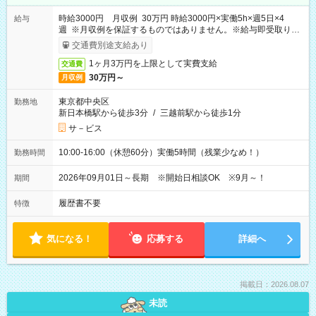
時給3000円 月収例 30万円 時給3000円×実働5h×週5日×4
給与
週 ※月収例を保証するものではありません。※給与即受取りサ
ービス利用可（利用条件有）
交通費別途支給あり
1ヶ月3万円を上限として実費支給
交通費
30万円～
月収例
東京都中央区
勤務地
新日本橋駅から徒歩3分
/
三越前駅から徒歩1分
サ－ビス
10:00-16:00（休憩60分）実働5時間（残業少なめ！）
勤務時間
2026年09月01日～長期 ※開始日相談OK ※9月～！
期間
履歴書不要
特徴
気になる！
応募する
詳細へ
掲載日：2026.08.07
未読