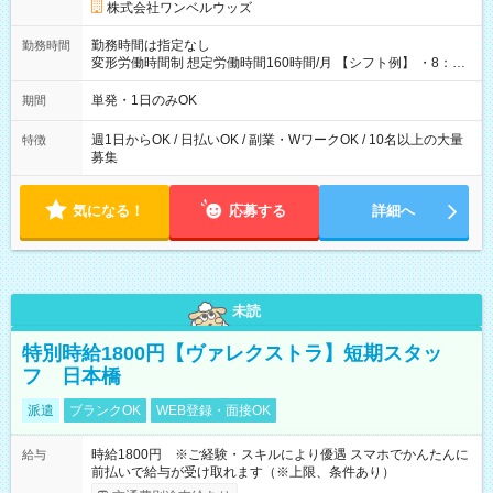
株式会社ワンベルウッズ
勤務時間は指定なし
勤務時間
変形労働時間制 想定労働時間160時間/月 【シフト例】 ・8：00
～21：00
単発・1日のみOK
期間
週1日からOK / 日払いOK / 副業・WワークOK / 10名以上の大量
特徴
募集
気になる！
応募する
詳細へ
未読
特別時給1800円【ヴァレクストラ】短期スタッ
フ 日本橋
派遣
ブランクOK
WEB登録・面接OK
時給1800円 ※ご経験・スキルにより優遇 スマホでかんたんに
給与
前払いで給与が受け取れます（※上限、条件あり）