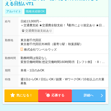
える日払い/T1
アルバイト
職種未経験OK
日給13,000円～
給与
＋交通費支給 ★交通費全額支給！ ┗案件により規定あり ★日払
いOK！（規定あり） ┗働いたその日に現金GET♪ お仕事後はコ
交通費別途支給あり
ンビニATMから 日払い分を引き落とせます！ 【試用期間】試
用期間なし
東京都千代田区
勤務地
東京都千代田区外神田（最寄り駅：秋葉原駅）
株式会社ワンベルウッズ
勤務時間は指定なし
勤務時間
変形労働時間制 想定労働時間160時間/月 【シフト例】 ・8：00
～21：00
単発・1日のみOK
期間
週1日からOK / 日払いOK / 副業・WワークOK / 10名以上の大量
特徴
募集
気になる！
応募する
詳細へ