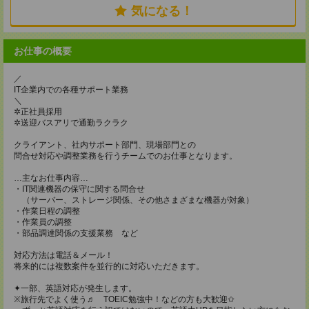
気になる！
お仕事の概要
／
IT企業内での各種サポート業務
＼
✲正社員採用
✲送迎バスアリで通勤ラクラク
クライアント、社内サポート部門、現場部門との
問合せ対応や調整業務を行うチームでのお仕事となります。
…主なお仕事内容…
・IT関連機器の保守に関する問合せ
（サーバー、ストレージ関係、その他さまざまな機器が対象）
・作業日程の調整
・作業員の調整
・部品調達関係の支援業務 など
対応方法は電話＆メール！
将来的には複数案件を並行的に対応いただきます。
✦一部、英語対応が発生します。
※旅行先でよく使う♬ TOEIC勉強中！などの方も大歓迎✩