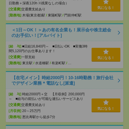
日勤務＋深夜120h ※残業なしの場合）
気になる！
[交通費]
交通費支給あり
[勤務地]
木場(東京都)駅
/
東陽町駅
/
門前仲町駅
＜1日～OK！＞あの有名企業も！展示会や株主総会
のお手伝い！[アルバイト]
[給 与]
■日給16,840円～ ■日払いOK ■実働3時
間5,120円のお仕事あります！
[交通費]
一部支給
気になる！
[勤務地]
東京駅
/
水道橋駅
/
有楽町駅
/
…
【在宅メイン】時給2000円！10-16時勤務！旅行会社
でデザイン業務＊電話なし[派遣]
[給 与]
時給2000円＋交 【月収例】200,000円
～ ■給与の前払いが可能な速払いサービスあり
[交通費]
交通費支給あり
気になる！
[月収例]
20～25万円
[勤務地]
恵比寿駅から徒歩7分