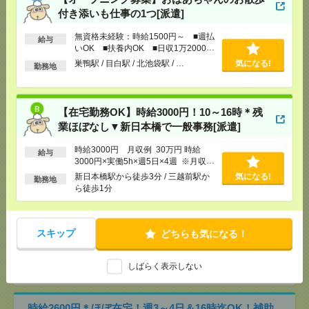
付き添いも仕事の1つ[派遣]
完全在宅＊時給2170円！未経験OK！週4日＆13-22
無資格未経験：時給1500円～ ■週払
給与
時！オンライン面談[派遣]
いOK ■扶養内OK ■日収1万2000円
以上
巣鴨駅 / 目白駅 / 北池袋駅 / …
気になる!
勤務地
[給 与]
時給2170円 月収例 34万円 時給2170円×
実働8h×週5日×4週 ※月収例を保証するものではあ
りません。※給与即受取りサービス利用可（利用条
件有）
【在宅勤務OK】時給3000円！10～16時＊残
[交通費]
1ヶ月3万円を上限として実費支給
気になる！
業ほぼなし▼新日本橋で一般事務[派遣]
[月収例]
30万円～
[勤務地]
田町(東京都)駅から徒歩4分
/
三田(東京都)
時給3000円 月収例 30万円 時給
給与
駅から徒歩6分
3000円×実働5h×週5日×4週 ※月収例
を保証するものではありません。※給
新日本橋駅から徒歩3分 / 三越前駅か
気になる!
勤務地
与即受取りサービス利用可（利用条件
ら徒歩1分
時給2600円＊週4日勤務＆週3日在宅！10-16時！電話
有）
なし！補助金申請サポ[派遣]
スキップ
どちらも気になる！
[給 与]
時給2600円
[交通費]
全額支給
気になる！
[勤務地]
八丁堀(東京都)駅から徒歩2分
/
茅場町駅か
しばらく表示しない
ら徒歩6分
時給2600円＊ほぼ在宅！週3～4日＆16時迄OK！補助