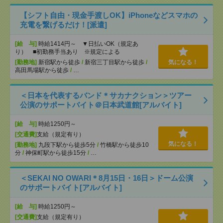
【シフト自由・現金手渡しOK】iPhoneなどスマホの
充電を繋げるだけ！[派遣]
[給 与]
時給1414円～ ▼日払いOK（規定あ
り） ■初勤務手当あり ※規定による
[勤務地]
新宿駅から徒歩
/
新宿三丁目駅から徒歩
/
気になる！
高田馬場駅から徒歩
/
…
＜日本を代表するバンド＊サカナクション＞ツアー
公演のサポートバイト＠日本武道館[アルバイト]
[給 与]
時給1250円～
[交通費]
支給（規定有り）
気になる！
[勤務地]
九段下駅から徒歩5分
/
竹橋駅から徒歩10
分
/
神保町駅から徒歩15分
/
…
＜SEKAI NO OWARI＊8月15日・16日＞ドーム公演
のサポートバイト[アルバイト]
[給 与]
時給1250円～
[交通費]
支給（規定有り）