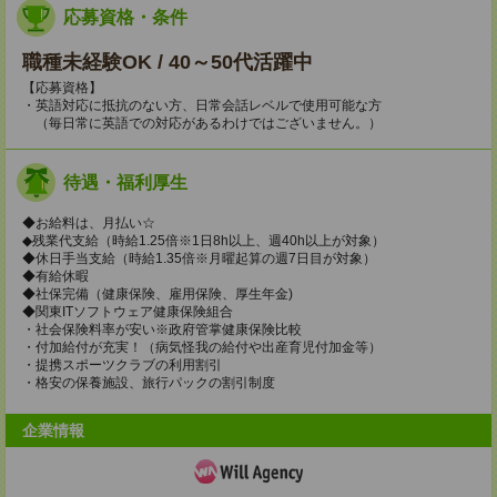
応募資格・条件
職種未経験OK / 40～50代活躍中
【応募資格】
・英語対応に抵抗のない方、日常会話レベルで使用可能な方
（毎日常に英語での対応があるわけではございません。）
待遇・福利厚生
◆お給料は、月払い☆
◆残業代支給（時給1.25倍※1日8h以上、週40h以上が対象）
◆休日手当支給（時給1.35倍※月曜起算の週7日目が対象）
◆有給休暇
◆社保完備（健康保険、雇用保険、厚生年金)
◆関東ITソフトウェア健康保険組合
・社会保険料率が安い※政府管掌健康保険比較
・付加給付が充実！（病気怪我の給付や出産育児付加金等）
・提携スポーツクラブの利用割引
・格安の保養施設、旅行パックの割引制度
企業情報