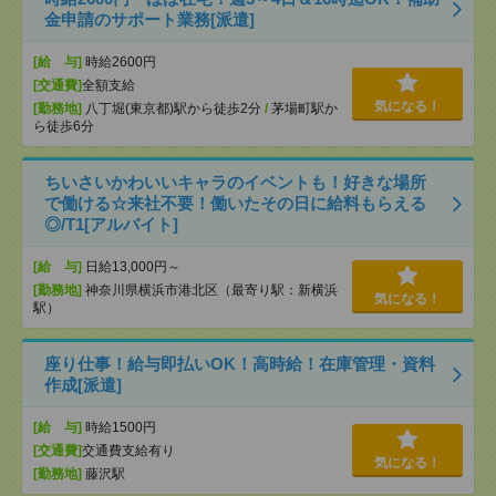
金申請のサポート業務[派遣]
[給 与]
時給2600円
[交通費]
全額支給
気になる！
[勤務地]
八丁堀(東京都)駅から徒歩2分
/
茅場町駅か
ら徒歩6分
ちいさいかわいいキャラのイベントも！好きな場所
で働ける☆来社不要！働いたその日に給料もらえる
◎/T1[アルバイト]
[給 与]
日給13,000円～
[勤務地]
神奈川県横浜市港北区（最寄り駅：新横浜
気になる！
駅）
座り仕事！給与即払いOK！高時給！在庫管理・資料
作成[派遣]
[給 与]
時給1500円
[交通費]
交通費支給有り
気になる！
[勤務地]
藤沢駅