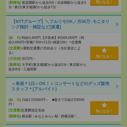
気になる！
[勤務地]
後楽園駅から徒歩5分
/
水道橋駅から徒歩5
分
/
春日(東京都)駅から徒歩7分
【NTTグループ】＼フルリモOK／月56万↑モニタリ
ング検討・検証など[派遣]
[給 与]
時給3,400円【月収例】約569,000円（時
給3,400円×実働7.50h×21日+残業10h）+交通費
[交通費]
○通勤交通費の支給あり（当社規定によ
る）
気になる！
[月収例]
30万円～
[勤務地]
大手町(東京都)駅から徒歩2分
/
東京駅から
徒歩8分
/
三越前駅
＜単発＊1日～OK！＞コンサートなどのグッズ販売
スタッフ＊[アルバイト]
[給 与]
日給1万5000円～ ■最大で日給2万8500
円！
[交通費]
交通費規定支給
気になる！
[勤務地]
横浜駅
/
みなとみらい駅
/
西横浜駅
/
…