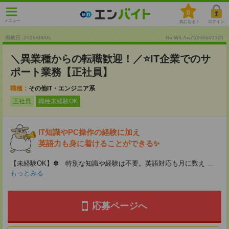
0
メニュー
気になる！
ログイン
掲載日 :2026
/
08
/
05
No.WILAw75260603101
＼異業種からの転職歓迎！／⭐IT企業でのサ
ポート業務【正社員】
職種：
その他IT・エンジニア系
正社員
職種未経験OK
IT知識やPC操作の経験に加え
英語力も身に着けることができる✨
【未経験OK】✽ 特別な知識や経験は不要。英語対応も月に数え
...
もっとみる
応募ページへ