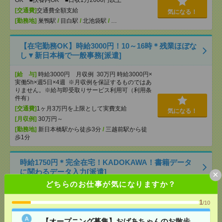
OK ■扶養内OK ■日収1万2000円以上
[交通費]
交通費全額支給
気になる！
[勤務地]
巣鴨駅
/
目白駅
/
北池袋駅
/
…
【在宅勤務OK】時給3000円！10～16時＊残業ほぼな
し▼新日本橋で一般事務[派遣]
[給 与]
時給3000円 月収例 30万円 時給3000円×
実働5h×週5日×4週 ※月収例を保証するものではあ
りません。※給与即受取りサービス利用可（利用条
件有）
[交通費]
1ヶ月3万円を上限として実費支給
気になる！
[月収例]
30万円～
[勤務地]
新日本橋駅から徒歩3分
/
三越前駅から徒
歩1分
時給1750円＊完全在宅！KADOKAWA！書籍データ
に関わるデータ入力[派遣]
×
どちらのお仕事が気になりますか？
[給 与]
時給1750円
[交通費]
全額支給
1
/10
気になる！
[勤務地]
飯田橋駅から徒歩3分
/
九段下駅から徒歩7
分
【オープニング募集】おばあちゃんのお散歩