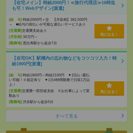
【在宅メイン】時給2000円！≪旅行代理店≫16時迄
も可！Webデザイン[派遣]
[給 与]
時給2000円＋交 【月収例】382,500円
～ ■給与の前払いが可能な速払いサービスあり
[交通費]
交通費支給あり
気になる！
[月収例]
30万円～
[勤務地]
恵比寿駅から徒歩7分
【在宅OK】駅構内の忘れ物などをコツコツ入力！時
給1900円[派遣]
[給 与]
時給1900円～時給2100円 ▼日払い週払
い可能！※規定有り ▼1日4時間勤務で日収1万以
上！
[交通費]
交通費一部別途支給 ※お仕事によって変
気になる！
動あり
[勤務地]
渋谷駅から徒歩5分
すべて見る