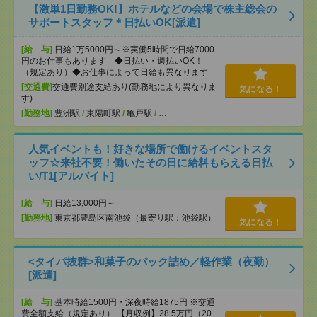
【激単1日勤務OK!】ホテルなどの会場で株主総会の
サポートスタッフ＊日払いOK[派遣]
[給 与]
日給1万5000円～※実働5時間で日給7000
円のお仕事もあります ◆日払い・週払いOK！
（規定あり）◆お仕事によって日給も異なります
[交通費]
交通費別途支給あり(勤務地により異なりま
気になる！
す)
[勤務地]
豊洲駅
/
東陽町駅
/
亀戸駅
/
…
人気イベントも！好きな場所で働けるイベントスタ
ッフ☆来社不要！働いたその日に給料もらえる日払
い/T1[アルバイト]
[給 与]
日給13,000円～
[勤務地]
東京都豊島区南池袋（最寄り駅：池袋駅）
気になる！
<タイパ抜群>和菓子のパック詰め／軽作業（夜勤）
[派遣]
[給 与]
基本時給1500円・深夜時給1875円 ※交通
費全額支給（規定あり） 【月収例】28.5万円（20