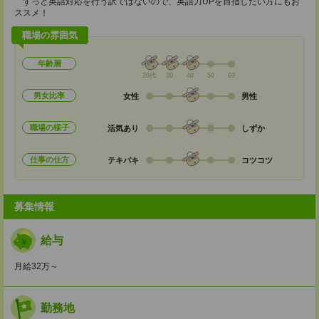
ずっと英語対応を行う訳ではないので、英語力UPを目指したい方にもお
ススメ！
職場の雰囲気
年齢層
20代
30
40
50
60
男女比率
女性
男性
職場の様子
活気あり
しずか
仕事の仕方
テキパキ
コツコツ
募集情報
給与
月給32万～
勤務地