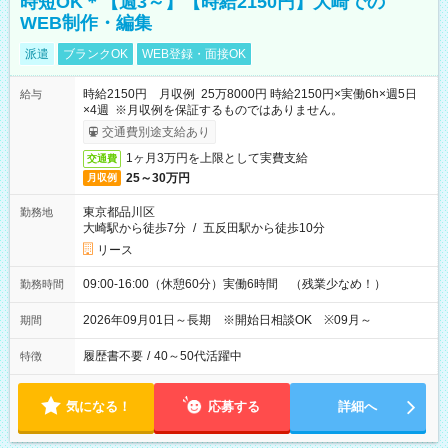
時短OK＊【週3～】【時給2150円】大崎での
WEB制作・編集
派遣
ブランクOK
WEB登録・面接OK
時給2150円 月収例 25万8000円 時給2150円×実働6h×週5日
給与
×4週 ※月収例を保証するものではありません。
交通費別途支給あり
1ヶ月3万円を上限として実費支給
交通費
25～30万円
月収例
東京都品川区
勤務地
大崎駅から徒歩7分
/
五反田駅から徒歩10分
リース
09:00-16:00（休憩60分）実働6時間 （残業少なめ！）
勤務時間
2026年09月01日～長期 ※開始日相談OK ※09月～
期間
履歴書不要
/
40～50代活躍中
特徴
気になる！
応募する
詳細へ