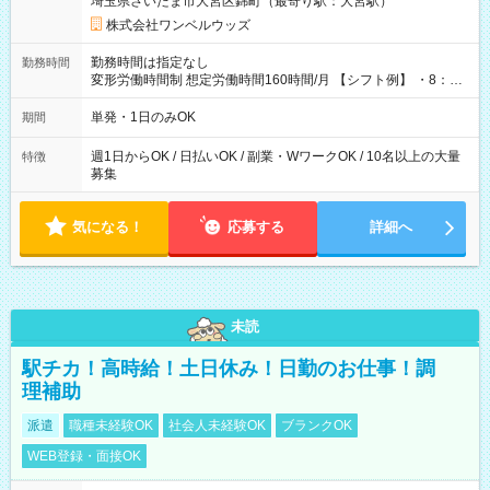
埼玉県さいたま市大宮区錦町（最寄り駅：大宮駅）
株式会社ワンベルウッズ
勤務時間は指定なし
勤務時間
変形労働時間制 想定労働時間160時間/月 【シフト例】 ・8：00
～21：00
単発・1日のみOK
期間
週1日からOK / 日払いOK / 副業・WワークOK / 10名以上の大量
特徴
募集
気になる！
応募する
詳細へ
未読
駅チカ！高時給！土日休み！日勤のお仕事！調
理補助
派遣
職種未経験OK
社会人未経験OK
ブランクOK
WEB登録・面接OK