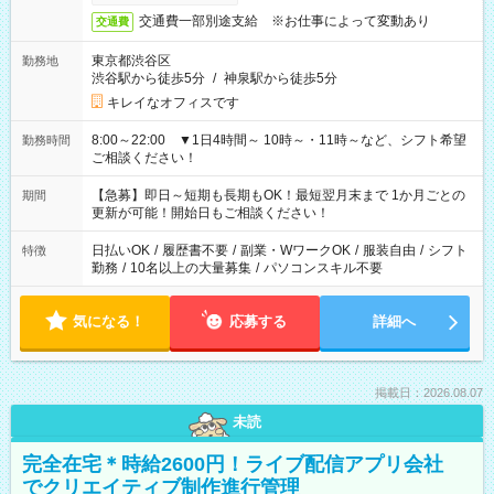
交通費一部別途支給 ※お仕事によって変動あり
交通費
東京都渋谷区
勤務地
渋谷駅から徒歩5分
/
神泉駅から徒歩5分
キレイなオフィスです
8:00～22:00 ▼1日4時間～ 10時～・11時～など、シフト希望
勤務時間
ご相談ください！
【急募】即日～短期も長期もOK！最短翌月末まで 1か月ごとの
期間
更新が可能！開始日もご相談ください！
日払いOK
/
履歴書不要
/
副業・WワークOK
/
服装自由
/
シフト
特徴
勤務
/
10名以上の大量募集
/
パソコンスキル不要
気になる！
応募する
詳細へ
掲載日：2026.08.07
未読
完全在宅＊時給2600円！ライブ配信アプリ会社
でクリエイティブ制作進行管理