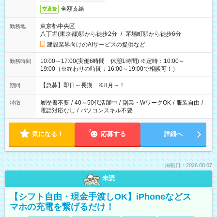
全額支給
交通費
東京都中央区
勤務地
八丁堀(東京都)駅から徒歩2分
/
茅場町駅から徒歩6分
建設業界向けのAIサービスの提供など
10:00～17:00(実働6時間 休憩1時間) ※定時：10:00～
勤務時間
19:00（※終わりの時間：16:00～19:00で相談可！）
【急募】即日～長期 ※8月～！
期間
履歴書不要
/
40～50代活躍中
/
副業・WワークOK
/
服装自由
/
特徴
電話対応なし
/
パソコンスキル不要
気になる！
応募する
詳細へ
掲載日：2026.08.07
未読
【シフト自由・現金手渡しOK】iPhoneなどス
マホの充電を繋げるだけ！