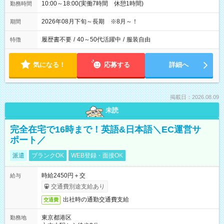
10:00～18:00(実働7時間 休憩1時間)
勤務時間
2026年08月下旬～長期 ※8月～！
期間
履歴書不要
/
40～50代活躍中
/
服装自由
特徴
気になる！
応募する
詳細へ
掲載日：2026.08.09
未読
完全在宅で16時まで！英語&日本語＼EC運営サ
ポート／
派遣
ブランクOK
WEB登録・面接OK
時給2450円＋交
給与
交通費別途支給あり
出社時の通勤交通費支給
交通費
東京都港区
勤務地