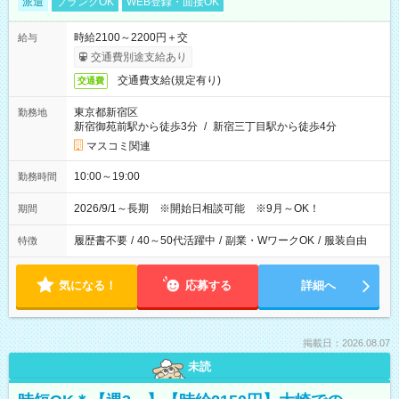
派遣
ブランクOK
WEB登録・面接OK
時給2100～2200円＋交
給与
交通費別途支給あり
交通費支給(規定有り)
交通費
東京都新宿区
勤務地
新宿御苑前駅から徒歩3分
/
新宿三丁目駅から徒歩4分
マスコミ関連
10:00～19:00
勤務時間
2026/9/1～長期 ※開始日相談可能 ※9月～OK！
期間
履歴書不要
/
40～50代活躍中
/
副業・WワークOK
/
服装自由
特徴
気になる！
応募する
詳細へ
掲載日：2026.08.07
未読