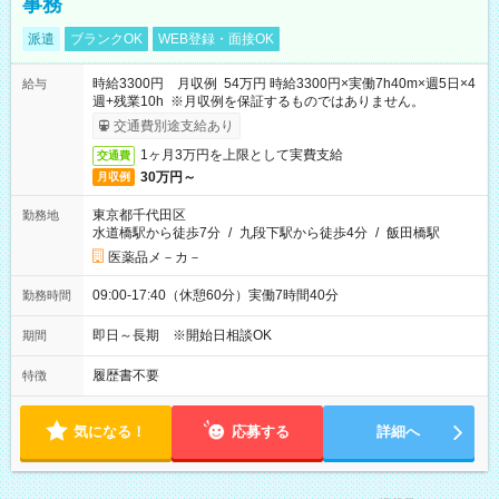
事務
派遣
ブランクOK
WEB登録・面接OK
時給3300円 月収例 54万円 時給3300円×実働7h40m×週5日×4
給与
週+残業10h ※月収例を保証するものではありません。
交通費別途支給あり
1ヶ月3万円を上限として実費支給
交通費
30万円～
月収例
東京都千代田区
勤務地
水道橋駅から徒歩7分
/
九段下駅から徒歩4分
/
飯田橋駅
医薬品メ－カ－
09:00-17:40（休憩60分）実働7時間40分
勤務時間
即日～長期 ※開始日相談OK
期間
履歴書不要
特徴
気になる！
応募する
詳細へ