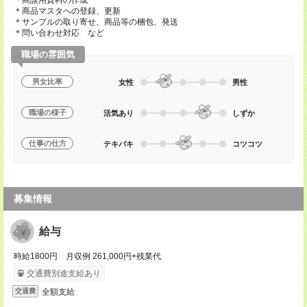
＊商談用資料の作成
＊商品マスタへの登録、更新
＊サンプルの取り寄せ、商品等の梱包、発送
＊問い合わせ対応 など
職場の雰囲気
男女比率
女性
男性
職場の様子
活気あり
しずか
仕事の仕方
テキパキ
コツコツ
募集情報
給与
時給1800円 月収例 261,000円+残業代
交通費別途支給あり
全額支給
交通費