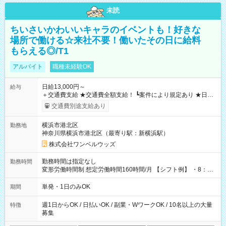
未読
ちいさいかわいいキャラのイベントも！好きな
場所で働ける☆来社不要！働いたその日に給料
もらえる◎/T1
アルバイト
職種未経験OK
日給13,000円～
給与
＋交通費支給 ★交通費全額支給！ ┗案件により規定あり ★日払
いOK！（規定あり） ┗働いたその日に現金GET♪ お仕事後はコ
交通費別途支給あり
ンビニATMから 日払い分を引き落とせます！ 【試用期間】試
用期間なし
横浜市港北区
勤務地
神奈川県横浜市港北区（最寄り駅：新横浜駅）
株式会社ワンベルウッズ
勤務時間は指定なし
勤務時間
変形労働時間制 想定労働時間160時間/月 【シフト例】 ・8：00
～21：00
単発・1日のみOK
期間
週1日からOK / 日払いOK / 副業・WワークOK / 10名以上の大量
特徴
募集