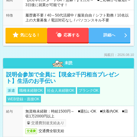
【8月中のスタートOK！急募！】2カ月～ ■ご応募から最短2～
期間
ね。 ※Wワーク希望の方へ 今ご覧のお仕事で希望する勤務時間
3日後に就業が可能です！
と、もう1つのお仕事の勤務時間。 合計で週40時間を超える場
合は応募できません。
履歴書不要
/
40～50代活躍中
/
服装自由
/
シフト勤務
/
10名以
特徴
上の大量募集
/
電話対応なし
/
パソコンスキル不要
気になる！
応募する
詳細へ
掲載日：2026.08.10
未読
説明会参加で全員に【現金2千円相当プレゼン
ト】生活のお手伝い
派遣
職種未経験OK
社会人未経験OK
ブランクOK
WEB登録・面接OK
無資格未経験：時給1500円～ ■週払いOK ■扶養内OK ■日
給与
収1万2000円以上
交通費別途支給あり
交通費全額支給
交通費