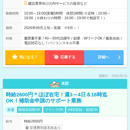
建設業界向けのAIサービスの提供など
10:00～16:00(実働5時間 休憩1時間) ※定時：10:00～
勤務時間
19:00（※終わりの時間：16:00～19:00で相談可！）
2026年09月上旬～長期 ※9月～！
期間
履歴書不要
/
40～50代活躍中
/
副業・WワークOK
/
服装自由
/
特徴
電話対応なし
/
パソコンスキル不要
気になる！
応募する
詳細へ
掲載日：2026.08.10
未読
時給2600円＊ほぼ在宅！週3～4日＆16時迄
OK！補助金申請のサポート業務
派遣
職種未経験OK
ブランクOK
WEB登録・面接OK
時給2600円
給与
交通費別途支給あり