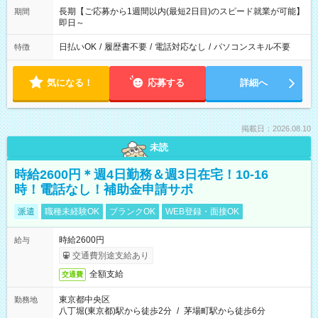
長期【ご応募から1週間以内(最短2日目)のスピード就業が可能】
期間
即日～
日払いOK
/
履歴書不要
/
電話対応なし
/
パソコンスキル不要
特徴
気になる！
応募する
詳細へ
掲載日：2026.08.10
未読
時給2600円＊週4日勤務＆週3日在宅！10-16
時！電話なし！補助金申請サポ
派遣
職種未経験OK
ブランクOK
WEB登録・面接OK
時給2600円
給与
交通費別途支給あり
全額支給
交通費
東京都中央区
勤務地
八丁堀(東京都)駅から徒歩2分
/
茅場町駅から徒歩6分