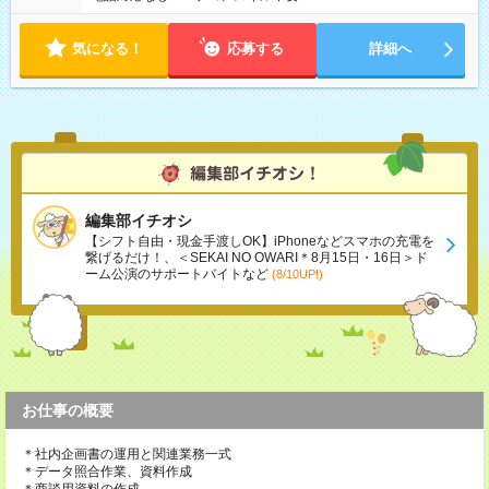
気になる！
応募する
詳細へ
編集部イチオシ
【シフト自由・現金手渡しOK】iPhoneなどスマホの充電を
繋げるだけ！、＜SEKAI NO OWARI＊8月15日・16日＞ド
ーム公演のサポートバイトなど
(8/10UP!)
お仕事の概要
＊社内企画書の運用と関連業務一式
＊データ照合作業、資料作成