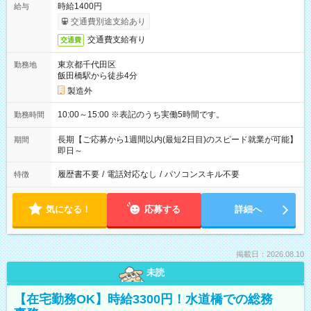
時給1400円
給与
交通費別途支給あり
交通費支給有り
交通費
東京都千代田区
勤務地
飯田橋駅から徒歩4分
製造外
10:00～15:00 ※表記のうち実働5時間です。
勤務時間
長期【ご応募から1週間以内(最短2日目)のスピード就業が可能】
期間
即日～
履歴書不要
/
電話対応なし
/
パソコンスキル不要
特徴
気になる！
応募する
詳細へ
掲載日：2026.08.10
未読
【在宅勤務OK】時給3300円！水道橋での総務