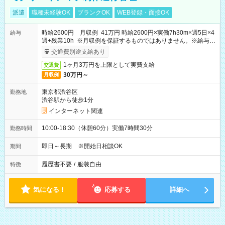
派遣
職種未経験OK
ブランクOK
WEB登録・面接OK
時給2600円 月収例 41万円 時給2600円×実働7h30m×週5日×4
給与
週+残業10h ※月収例を保証するものではありません。※給与即
受取りサービス利用可（利用条件有）
交通費別途支給あり
1ヶ月3万円を上限として実費支給
交通費
30万円～
月収例
東京都渋谷区
勤務地
渋谷駅から徒歩1分
インターネット関連
10:00-18:30（休憩60分）実働7時間30分
勤務時間
即日～長期 ※開始日相談OK
期間
履歴書不要
/
服装自由
特徴
気になる！
応募する
詳細へ