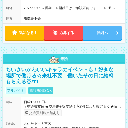
2026/09/09～長期 ※開始日はご相談可能です！ ※9月～！
期間
履歴書不要
特徴
気になる！
応募する
詳細へ
未読
ちいさいかわいいキャラのイベントも！好きな
場所で働ける☆来社不要！働いたその日に給料
もらえる◎/T1
アルバイト
職種未経験OK
日給13,000円～
給与
＋交通費支給 ★交通費全額支給！ ┗案件により規定あり ★日払
いOK！（規定あり） ┗働いたその日に現金GET♪ お仕事後はコ
交通費別途支給あり
ンビニATMから 日払い分を引き落とせます！ 【試用期間】試
用期間なし
さいたま市大宮区
勤務地