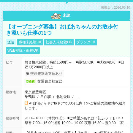
掲載日：2026.08.10
未読
【オープニング募集】おばあちゃんのお散歩付
き添いも仕事の1つ
派遣
職種未経験OK
社会人未経験OK
ブランクOK
WEB登録・面接OK
無資格未経験：時給1500円～ ■週払いOK ■扶養内OK ■日
給与
収1万2000円以上
交通費別途支給あり
交通費全額支給
交通費
東京都豊島区
勤務地
巣鴨駅
/
目白駅
/
北池袋駅
/
…
≪自宅からドアtoドアで30分以内！≫ご希望の勤務地を紹介
します。
9:00～18:00（休憩60分） ■ご希望があれば下記シフトもOK！
勤務時間
早番 7:00～16:00 遅番 10:00～19:00 夜勤 16:30～翌9:30 「家族
と休みを合わせたい」 「余裕を持って夕飯の準備がしたい」
「できれば残業はしたくない」 など、ご希望を教えてください