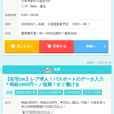
六本木駅から徒歩3分
IT・Web・通信
9:00～16:00
勤務時間
2026/8/17～長期 ※長期更新予定 ※8月～OK！
期間
履歴書不要
/
40～50代活躍中
/
服装自由
特徴
気になる！
応募する
詳細へ
掲載日：2026.08.10
未読
【在宅OK】レア求人！パスポートのデータ入力
＊時給1900円～／短期！すぐ働ける
派遣
職種未経験OK
社会人未経験OK
大学生歓迎
ブランクOK
時給1900円～時給2100円 ▼日払い週払い可能！※規定有り
給与
▼1日6時間勤務で日収1万以上！
交通費別途支給あり