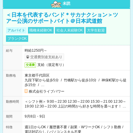
未読
＜日本を代表するバンド＊サカナクション＞ツ
アー公演のサポートバイト＠日本武道館
アルバイト
職種未経験OK
社会人未経験OK
大学生歓迎
ブランクOK
時給1250円～
給与
交通費別途支給あり
支給（規定有り）
交通費
東京都千代田区
勤務地
九段下駅から徒歩5分
/
竹橋駅から徒歩10分
/
神保町駅から徒
歩15分
/
…
株式会社ライブパワー
＜シフト例＞ 9:00～22:30 12:30～22:00 15:30～21:00 12:30～
勤務時間
19:00 12:30～22:00 上記の時間から好きな時間を選べます！ ※
時間は変更となる可能性があります
9月8日・9日
期間
週1日からOK
/
履歴書不要
/
副業・WワークOK
/
シフト勤務
/
特徴
電話対応なし
/
パソコンスキル不要