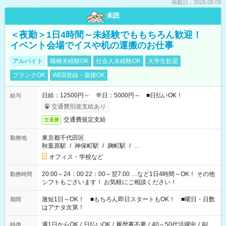
掲載日：2026.08.09
未読
＜夜勤＞1日4時間～未経験でももちろん歓迎！
イベント会場でイスや机の運搬のお仕事
アルバイト
職種未経験OK
社会人未経験OK
大学生歓迎
ブランクOK
WEB登録・面接OK
日給：12500円～ 半日：5000円～ ■日払いOK！
給与
交通費別途支給あり
交通費規定支給
交通費
東京都千代田区
勤務地
秋葉原駅
/
神保町駅
/
麹町駅
/
…
オフィス・学校など
20:00～24：00 22：00～翌7:00 …など1日4時間～OK！ その他
勤務時間
シフトもございます！ お気軽にご相談ください！
激短1日～OK！ ■もちろん即日スタートもOK！ ■曜日・日数
期間
はアナタ次第！
週1日からOK
/
日払いOK
/
履歴書不要
/
40～50代活躍中
/
副
特徴