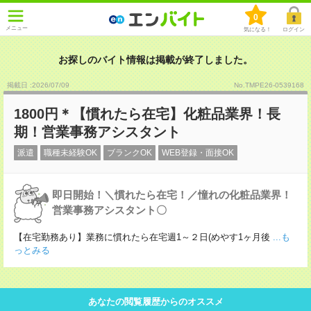
0
メニュー
気になる！
ログイン
お探しのバイト情報は掲載が終了しました。
掲載日 :2026
/
07
/
09
No.TMPE26-0539168
1800円＊【慣れたら在宅】化粧品業界！長
期！営業事務アシスタント
派遣
職種未経験OK
ブランクOK
WEB登録・面接OK
即日開始！＼慣れたら在宅！／憧れの化粧品業界！
営業事務アシスタント〇
【在宅勤務あり】業務に慣れたら在宅週1～２日(めやす1ヶ月後
...も
っとみる
あなたの閲覧履歴からのオススメ