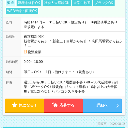
派遣
職種未経験OK
社会人未経験OK
大学生歓迎
ブランクOK
WEB登録・面接OK
時給1414円～ ▼日払いOK（規定あり） ■初勤務手当あり
給与
※規定による
東京都新宿区
勤務地
新宿駅から徒歩
/
新宿三丁目駅から徒歩
/
高田馬場駅から徒歩
/
…
物流企業
9:00～18:00
勤務時間
即日～OK！ 1日～働けます＾＾（規定あり）
期間
週1日からOK
/
日払いOK
/
履歴書不要
/
40～50代活躍中
/
副
特徴
業・WワークOK
/
服装自由
/
シフト勤務
/
10名以上の大量募
集
/
電話対応なし
/
パソコンスキル不要
気になる！
応募する
詳細へ
掲載日：2026.08.03