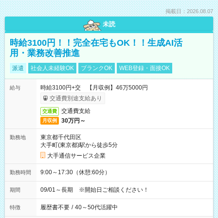
掲載日：2026.08.07
未読
時給3100円！！完全在宅もOK！！生成AI活
用・業務改善推進
派遣
社会人未経験OK
ブランクOK
WEB登録・面接OK
時給3100円+交 【月収例】46万5000円
給与
交通費別途支給あり
交通費支給
交通費
30万円～
月収例
東京都千代田区
勤務地
大手町(東京都)駅から徒歩5分
大手通信サービス企業
9:00～17:30（休憩:60分）
勤務時間
09/01～長期 ※開始日ご相談ください！
期間
履歴書不要
/
40～50代活躍中
特徴