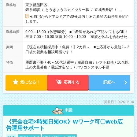
東京都墨田区
勤務地
錦糸町駅
/
とうきょうスカイツリー駅
/
京成曳舟駅
/
…
≪自宅からドアtoドアで30分以内！≫ご希望の勤務地を紹介
します。
9:00～18:00（休憩60分） ■ご希望があれば下記シフトもOK！
勤務時間
早番 7:00～16:00 遅番 10:00～19:00 「家族と休みを合わせた
い」 「余裕を持って夕飯の準備がしたい」 「できれば残業はし
たくない」 など、ご希望を教えてくださいね。 ※Wワーク希望
【現在も積極採用中！急募！】2カ月～ ■ご応募から最短2～3
期間
の方へ 今ご覧のお仕事で希望する勤務時間と、もう1つのお仕事
日後の就業も相談可能です！
の勤務時間。 合計で週40時間を超える場合は応募できません。
履歴書不要
/
40～50代活躍中
/
服装自由
/
シフト勤務
/
10名以
特徴
上の大量募集
/
電話対応なし
/
パソコンスキル不要
気になる！
応募する
詳細へ
掲載日：2026.08.10
未読
《完全在宅×時短日短OK》Wワーク可〇Web広
告運用サポート