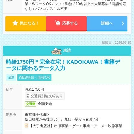
業・WワークOK
/
シフト勤務
/
10名以上の大量募集
/
電話対応
なし
/
パソコンスキル不要
気になる！
応募する
詳細へ
掲載日：2026.08.10
未読
時給1750円＊完全在宅！KADOKAWA！書籍デ
ータに関わるデータ入力
派遣
WEB登録・面接OK
時給1750円
給与
交通費別途支給あり
全額支給
交通費
東京都千代田区
勤務地
飯田橋駅から徒歩3分
/
九段下駅から徒歩7分
【大手出版社】出版事業・ゲーム事業・アニメ・映像事業