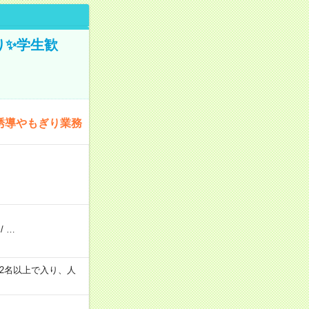
ぎり✨学生歓
誘導やもぎり業務
/
…
の間で2名以上で入り、人