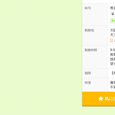
無
給与
交
大
勤務地
天
9:
勤務時間
夜
残
望
【
期間
履
特徴
不
気に