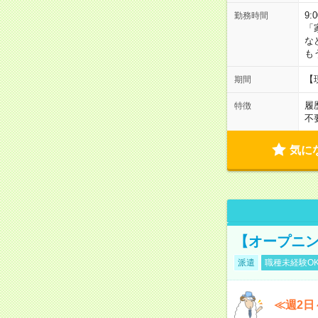
9:
勤務時間
「
な
も
【
期間
履
特徴
不
気に
【オープニン
派遣
職種未経験O
≪週2日