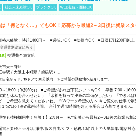
K
社会人未経験OK
ブランクOK
WEB登録・面接OK
は「何となく…」でもOK！応募から最短2～3日後に就業スタ
資格未経験：時給1400円～ ■週払いOK ■扶養内OK ■日収1万1200円以上
交通費別途支給あり
交通費全額支給
通費
阪市天王寺区
王寺駅
/
大阪上本町駅
/
鶴橋駅
/
…
≪自宅からドアtoドアで30分以内！≫ご希望の勤務地を紹介します。
00～18:00（休憩60分） ■ご希望があれば下記シフトもOK！ 早番 7:00～16:00 遅
家族と休みを合わせたい」 「余裕を持って夕飯の準備がしたい」 「できれば
ど、ご希望を教えてくださいね。 ※Wワーク希望の方へ 今ご覧のお仕事で希
う1つのお仕事の勤務時間。 合計で週40時間を超える場合は応募できません。
現在も積極採用中！急募！】2カ月～ ■ご応募から最短2～3日後の就業も相
歴書不要
/
40～50代活躍中
/
服装自由
/
シフト勤務
/
10名以上の大量募集
/
電話対応
要