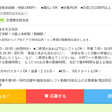
資格未経験：時給1400円～ ■週払いOK ■扶養内OK ■日収1万1200円以上
交通費別途支給あり
交通費全額支給
通費
阪市天王寺区
王寺駅
/
大阪上本町駅
/
鶴橋駅
/
…
≪自宅からドアtoドアで30分以内！≫ご希望の勤務地を紹介します。
00～18:00（休憩60分） ■ご希望があれば下記シフトもOK！ 早番 7:00～16:00 遅
勤 16:30～翌9:30 「家族と休みを合わせたい」 「余裕を持って夕飯の準備
業はしたくない」 など、ご希望を教えてくださいね。 ※Wワーク希望の方へ
する勤務時間と、もう1つのお仕事の勤務時間。 合計で週40時間を超える場
8月中のスタートOK！急募！】2カ月～ ■8月～、9月スタートもOK！
歴書不要
/
40～50代活躍中
/
服装自由
/
シフト勤務
/
10名以上の大量募集
/
電話対応
要
なる！
応募する
詳