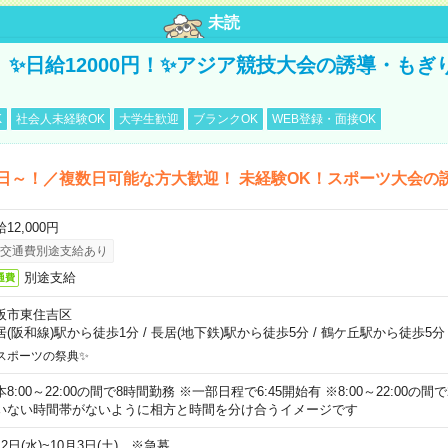
未読
/3】✨日給12000円！✨アジア競技大会の誘導・も
K
社会人未経験OK
大学生歓迎
ブランクOK
WEB登録・面接OK
日～！／複数日可能な方大歓迎！ 未経験OK！スポーツ大会の
12,000円
交通費別途支給あり
別途支給
通費
阪市東住吉区
居(阪和線)駅から徒歩1分
/
長居(地下鉄)駅から徒歩5分
/
鶴ケ丘駅から徒歩5分
スポーツの祭典✨
本8:00～22:00の間で8時間勤務 ※一部日程で6:45開始有 ※8:00～22:00
いない時間帯がないように相方と時間を分け合うイメージです
2日(水)~10月3日(土) ※急募