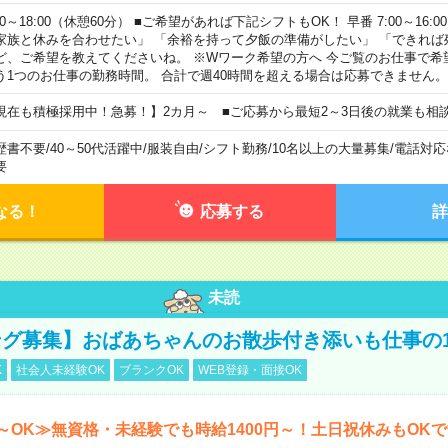
00～18:00（休憩60分） ■ご希望があれば下記シフトもOK！ 早番 7:00～16:00 遅
家族と休みを合わせたい」 「余裕を持って夕飯の準備がしたい」 「できれば
ど、ご希望を教えてくださいね。 ※Wワーク希望の方へ 今ご覧のお仕事で希
う1つのお仕事の勤務時間。 合計で週40時間を超える場合は応募できません。
現在も積極採用中！急募！】2カ月～ ■ご応募から最短2～3日後の就業も相
歴書不要
/
40～50代活躍中
/
服装自由
/
シフト勤務
/
10名以上の大量募集
/
電話対応
要
なる！
応募する
詳
未読
グ募集】おばあちゃんのお散歩付き添いも仕事の
K
社会人未経験OK
ブランクOK
WEB登録・面接OK
～OK≫無資格・未経験でも時給1400円～！土日祝休みもOK