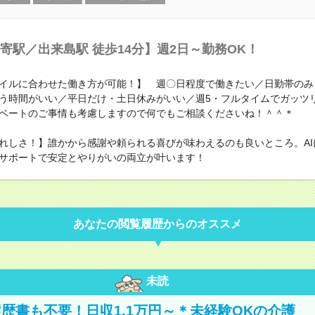
寄駅／出来島駅 徒歩14分】週2日～勤務OK！
イルに合わせた働き方が可能！】 週〇日程度で働きたい／日勤帯のみ
う時間がいい／平日だけ・土日休みがいい／週5・フルタイムでガッ
ベートのご事情も考慮しますので何でもご相談くださいね！＾＾＊
れしさ！】誰かから感謝や頼られる喜びが味わえるのも良いところ。AI
サポートで安定とやりがいの両立が叶います！
あなたの閲覧履歴からのオススメ
未読
歴書も不要！日収1.1万円～＊未経験OKの介護