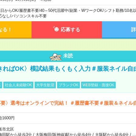
1日からOK
/
履歴書不要
/
40～50代活躍中
/
副業・WワークOK
/
シフト勤務
/
10名
応なし
/
パソコンスキル不要
なる！
応募する
詳
未読
きればOK〉模試結果もくもく入力＃服装ネイル自
K
社会人未経験OK
大学生歓迎
ブランクOK
WEB登録・面接OK
不要〉選考はオンラインで完結！ ＃履歴書不要＃服装＆ネイル
1600円
阪市北区
梅田駅から徒歩3分
/
大阪梅田(阪神線)駅から徒歩4分
/
大阪駅から徒歩4分
/