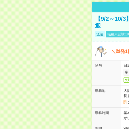
【9/2～10
迎
派遣
職種未経験O
＼単発1
日給
給与
交
大
勤務地
長
基
勤務時間
が
9月
期間