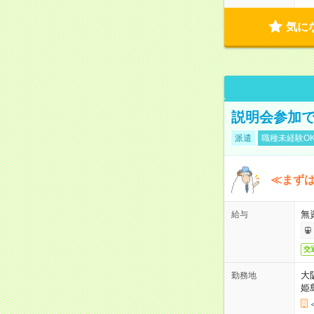
気に
説明会参加で
派遣
職種未経験O
≪まずは
無
給与
交
大
勤務地
姫