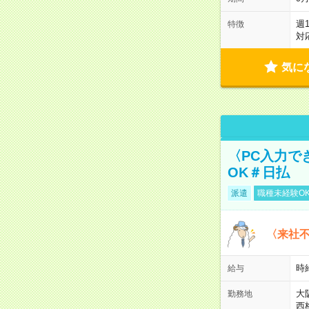
週
特徴
対
気に
〈PC入力で
OK＃日払
派遣
職種未経験O
〈来社
時給
給与
大
勤務地
西