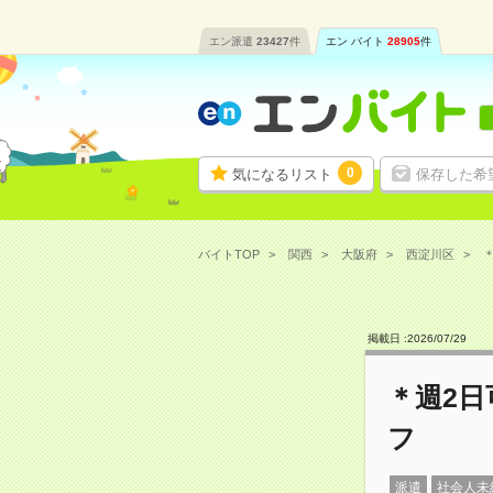
エン派遣
23427
件
エン バイト
28905
件
0
気になるリスト
保存した希
バイトTOP
関西
大阪府
西淀川区
＊
掲載日 :
2026
/
07
/
29
＊週2
フ
派遣
社会人未