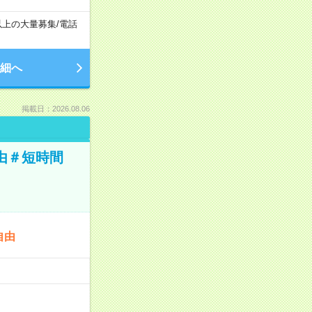
以上の大量募集
/
電話
細へ
掲載日：2026.08.06
由＃短時間
自由
…