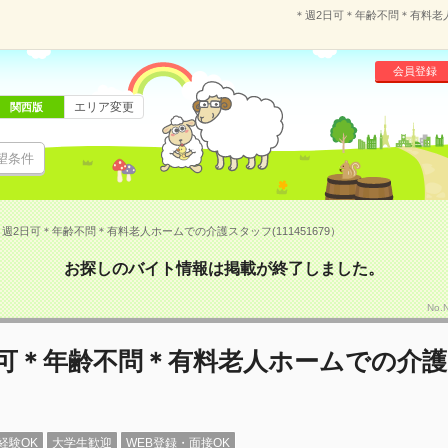
＊週2日可＊年齢不問＊有料老人
会員登録
エリア変更
関西版
望条件
週2日可＊年齢不問＊有料老人ホームでの介護スタッフ(111451679）
お探しのバイト情報は掲載が終了しました。
No.
日可＊年齢不問＊有料老人ホームでの介
経験OK
大学生歓迎
WEB登録・面接OK