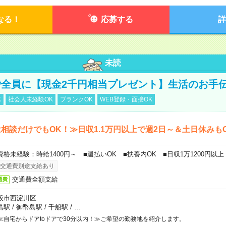
なる！
応募する
詳
未読
全員に【現金2千円相当プレゼント】生活のお手
K
社会人未経験OK
ブランクOK
WEB登録・面接OK
相談だけでもOK！≫日収1.1万円以上で週2日～＆土日休みも
資格未経験：時給1400円～ ■週払いOK ■扶養内OK ■日収1万1200円以上
交通費別途支給あり
交通費全額支給
通費
阪市西淀川区
島駅
/
御幣島駅
/
千船駅
/
…
≪自宅からドアtoドアで30分以内！≫ご希望の勤務地を紹介します。