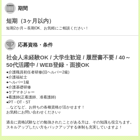
期間
短期（3ヶ月以内）
短期2か月～長期OK、お気軽にご相談ください！
応募資格・条件
社会人未経験OK / 大学生歓迎 / 履歴書不要 / 40～
50代活躍中 / WEB登録・面接OK
●介護職員初任者研修(旧ヘルパー2級)
●介護福祉士
●ヘルパー1級
●介護基礎研修
●ケアマネジャー
●看護師(正看護師、准看護師)
●PT・OT・ST
…などなど、お持ちの各種資格が活かせます！
お気軽にお問い合わせください♪
過去に資格試験などの勉強されたことがある方は、その知識も役立ちます。
スキルアップしたい方をバックアップする体制も充実していますよ！