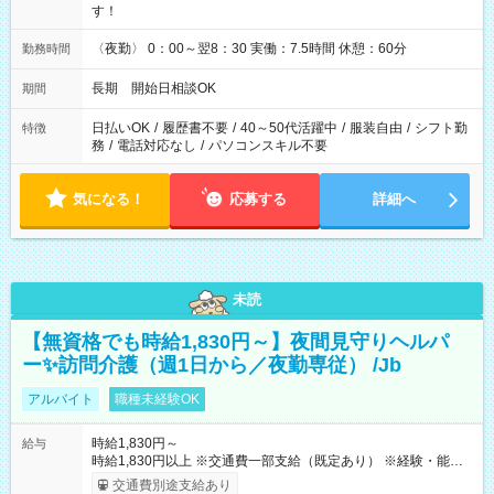
す！
〈夜勤〉 0：00～翌8：30 実働：7.5時間 休憩：60分
勤務時間
長期 開始日相談OK
期間
日払いOK
/
履歴書不要
/
40～50代活躍中
/
服装自由
/
シフト勤
特徴
務
/
電話対応なし
/
パソコンスキル不要
気になる！
応募する
詳細へ
未読
【無資格でも時給1,830円～】夜間見守りヘルパ
ー✨訪問介護（週1日から／夜勤専従） /Jb
アルバイト
職種未経験OK
時給1,830円～
給与
時給1,830円以上 ※交通費一部支給（既定あり） ※経験・能力を
考慮して決定します 【収入例】 週1回勤務の場合：1,830円×8時
交通費別途支給あり