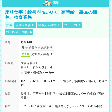
未読
座り仕事！給与即払いOK！高時給！製品の梱
包、検査業務
派遣
職種未経験OK
社会人未経験OK
ブランクOK
WEB登録・面接OK
時給1400円
給与
交通費別途支給あり
交通費支給有り
交通費
大阪府寝屋川市
勤務地
寝屋川市駅から徒歩5分
電子・機械系メーカー
10:00～16:00 10:00～17:00 ※表記のうち実働5時間から6時間で
勤務時間
す。
長期【ご応募から1週間以内(最短2日目)のスピード就業が可能】
期間
即日～
日払いOK
/
履歴書不要
/
電話対応なし
/
パソコンスキル不要
特徴