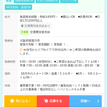
派遣
職種未経験OK
社会人未経験OK
ブランクOK
WEB登録・面接OK
無資格未経験：時給1400円～ ■週払いOK ■扶養内OK ■日
給与
収1万1200円以上
交通費別途支給あり
交通費全額支給
交通費
大阪府寝屋川市
勤務地
寝屋川市駅
/
香里園駅
/
萱島駅
/
…
≪自宅からドアtoドアで30分以内！≫ご希望の勤務地を紹介
します。
9:00～18:00（休憩60分） ■ご希望があれば下記シフトもOK！
勤務時間
早番 7:00～16:00 遅番 10:00～19:00 夜勤 16:30～翌9:30 「家族
と休みを合わせたい」 「余裕を持って夕飯の準備がしたい」
「できれば残業はしたくない」 など、ご希望を教えてください
【8月中のスタートOK！急募！】2カ月～ ■8月～、9月スター
期間
ね。 ※Wワーク希望の方へ 今ご覧のお仕事で希望する勤務時間
トもOK！
と、もう1つのお仕事の勤務時間。 合計で週40時間を超える場
合は応募できません。
履歴書不要
/
40～50代活躍中
/
服装自由
/
シフト勤務
/
10名以
特徴
上の大量募集
/
電話対応なし
/
パソコンスキル不要
気になる！
応募する
詳細へ