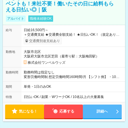
ベントも！来社不要！働いたその日に給料もら
える日払い◎｜阪
アルバイト
職種未経験OK
日給16,500円～
給与
＋交通費支給 ★交通費全額支給！ ★日払いOK！（規定あり） ┗
働いたその日に現金GET♪ お仕事後はコンビニATMから 日払
交通費別途支給あり
い分を引き落とせます！ 【試用期間】試用期間なし
大阪市北区
勤務地
大阪府大阪市北区芝田（最寄り駅：大阪梅田駅）
株式会社ワンベルウッズ
勤務時間は指定なし
勤務時間
変形労働時間制 想定労働時間160時間/月 【シフト例】 ・10：
00～20：00
単発・1日のみOK
期間
日払いOK / 副業・WワークOK / 10名以上の大量募集
特徴
気になる！
応募する
詳細へ