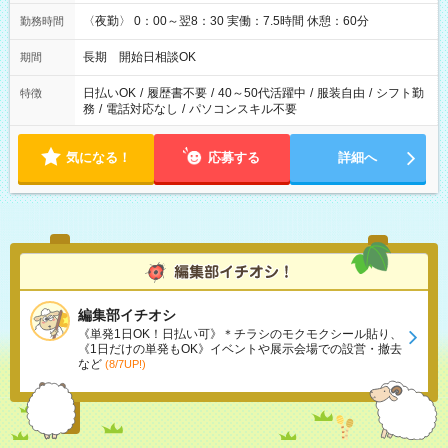
〈夜勤〉 0：00～翌8：30 実働：7.5時間 休憩：60分
勤務時間
長期 開始日相談OK
期間
日払いOK
/
履歴書不要
/
40～50代活躍中
/
服装自由
/
シフト勤
特徴
務
/
電話対応なし
/
パソコンスキル不要
気になる！
応募する
詳細へ
編集部イチオシ
《単発1日OK！日払い可》＊チラシのモクモクシール貼り、
《1日だけの単発もOK》イベントや展示会場での設営・撤去
など
(8/7UP!)