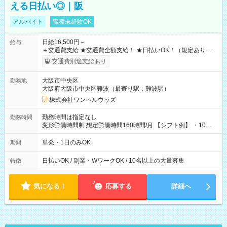
える日払い◎｜阪
アルバイト
職種未経験OK
日給16,500円～
給与
＋交通費支給 ★交通費全額支給！ ★日払いOK！（規定あり） ┗
働いたその日に現金GET♪ お仕事後はコンビニATMから 日払
交通費別途支給あり
い分を引き落とせます！ 【試用期間】試用期間なし
大阪市中央区
勤務地
大阪府大阪市中央区難波（最寄り駅：難波駅）
株式会社ワンベルウッズ
勤務時間は指定なし
勤務時間
変形労働時間制 想定労働時間160時間/月 【シフト例】 ・10：
00～20：00
単発・1日のみOK
期間
日払いOK / 副業・WワークOK / 10名以上の大量募集
特徴
気になる！
応募する
詳細へ