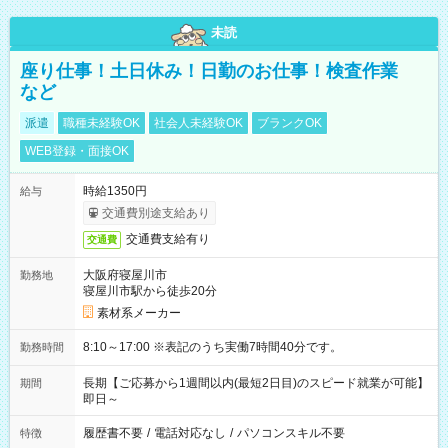
未読
座り仕事！土日休み！日勤のお仕事！検査作業
など
派遣
職種未経験OK
社会人未経験OK
ブランクOK
WEB登録・面接OK
時給1350円
給与
交通費別途支給あり
交通費支給有り
交通費
大阪府寝屋川市
勤務地
寝屋川市駅から徒歩20分
素材系メーカー
8:10～17:00 ※表記のうち実働7時間40分です。
勤務時間
長期【ご応募から1週間以内(最短2日目)のスピード就業が可能】
期間
即日～
履歴書不要
/
電話対応なし
/
パソコンスキル不要
特徴