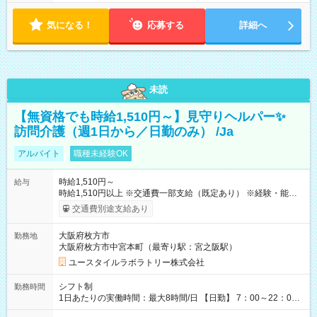
気になる！
応募する
詳細へ
未読
【無資格でも時給1,510円～】見守りヘルパー✨
訪問介護（週1日から／日勤のみ） /Ja
アルバイト
職種未経験OK
時給1,510円～
給与
時給1,510円以上 ※交通費一部支給（既定あり） ※経験・能力を
考慮して決定します 【収入例】 週1回勤務の場合：1,510円×8時
交通費別途支給あり
間×4回=4万8,320円 週3回勤務の場合：1,510円×8時間×12回
=14万4,960円 週5回勤務の場合：1,510円×8時間×20回=24万
大阪府枚方市
勤務地
1,600円 【試用期間】試用期間あり 試用期間の長さ：2ヶ月
大阪府枚方市中宮本町（最寄り駅：宮之阪駅）
※ 雇用形態と給与に、本採用時と異なる部分があります。 雇用
形態：本採用時と同じです。 給与：時給 1,180円以上
ユースタイルラボラトリー株式会社
シフト制
勤務時間
1日あたりの実働時間：最大8時間/日 【日勤】 7：00～22：00
の間で4～8時間勤務（休憩時間は法定通り） ※週1日～OK ／ 1