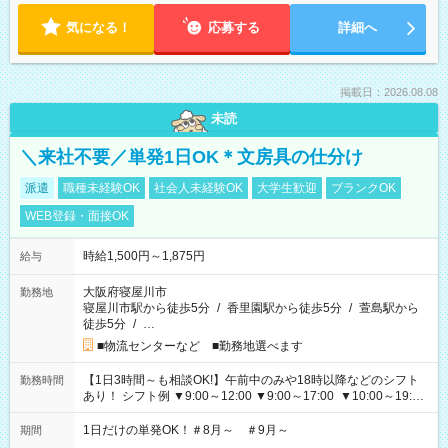
気になる！
応募する
詳細へ
掲載日：2026.08.08
未読
＼来社不要／単発1日OK＊文房具の仕分け
派遣
職種未経験OK
社会人未経験OK
大学生歓迎
ブランクOK
WEB登録・面接OK
時給1,500円～1,875円
給与
大阪府寝屋川市
勤務地
寝屋川市駅から徒歩5分
/
香里園駅から徒歩5分
/
萱島駅から
徒歩5分
/
…
■物流センターなど ■勤務地選べます
【1日3時間～も相談OK!】午前中のみや18時以降などのシフト
勤務時間
あり！ シフト例 ▼9:00～12:00 ▼9:00～17:00 ▼10:00～19:00
▼18:00～21:00
1日だけの単発OK！＃8月～ ＃9月～
期間