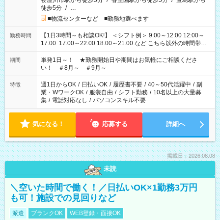
寝屋川市駅から徒歩5分
/
香里園駅から徒歩5分
/
萱島駅から
徒歩5分
/
…
■物流センターなど ■勤務地選べます
【1日3時間～も相談OK!】 ＜シフト例＞ 9:00～12:00 12:00～
勤務時間
17:00 17:00～22:00 18:00～21:00 など こちら以外の時間帯も
お気軽にご相談ください！
単発1日～！ ★勤務開始日や期間はお気軽にご相談くださ
期間
い！ ＃8月～ ＃9月～
週1日からOK
/
日払いOK
/
履歴書不要
/
40～50代活躍中
/
副
特徴
業・WワークOK
/
服装自由
/
シフト勤務
/
10名以上の大量募
集
/
電話対応なし
/
パソコンスキル不要
気になる！
応募する
詳細へ
掲載日：2026.08.08
未読
＼空いた時間で働く！／日払いOK×1勤務3万円
も可！施設での見回りなど
派遣
ブランクOK
WEB登録・面接OK