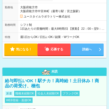
間×4回=5万8,560円 週3回勤務の場合：1,830円×8時間×12回
=17万5,680円 【試用期間】試用期間あり 試用期間の長さ：2ヶ
大阪府枚方市
勤務地
月 ※ 雇用形態と給与に、本採用時と異なる部分があります。 雇
大阪府枚方市中宮本町（最寄り駅：宮之阪駅）
用形態：本採用時と同じです。 給与：時給 1,610円以上
ユースタイルラボラトリー株式会社
シフト制
勤務時間
1日あたりの実働時間：最大8時間/日 【夜勤】 22：00～翌9：
00 ※週1日～OK ／ 夜勤専従 ＊＊ 勤務時間例 ＊＊ ■22時か
ら翌7時 ■23時から翌8時 ■24時から翌9時 など ※上記の時間
週1日からOK / 日払いOK / 副業・WワークOK
特徴
内で8時間勤務（休憩1時間）ご利用者様により、時間は異なり
ます。 ※曜日固定（毎週同じ曜日での勤務となります）
気になる！
応募する
詳細へ
未読
給与即払いOK！駅チカ！高時給！土日休み！商
品の荷受け、梱包
派遣
職種未経験OK
社会人未経験OK
ブランクOK
WEB登録・面接OK