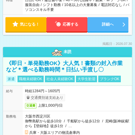
日払いOK
/
履歴書不要
/
40～50代活躍中
/
副業・WワークOK
/
特徴
服装自由
/
シフト勤務
/
10名以上の大量募集
/
電話対応なし
/
パ
ソコンスキル不要
気になる！
応募する
詳細へ
掲載日：2026.07.30
未読
《即日・単発勤務OK》大人気！書類の封入作業
など＊選べる勤務時間＊日払い手渡し〇
派遣
職種未経験OK
社会人未経験OK
大学生歓迎
ブランクOK
時給1284円～1605円
給与
交通費別途支給あり
上限1,000円/日
交通費
大阪市西淀川区
勤務地
御幣島駅から徒歩10分
/
千船駅から徒歩12分
/
尼崎(阪神線)駅
から【登録地】徒歩1分
/
…
兵庫・大阪エリアの物流倉庫内