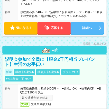
【8月中のスタートOK！急募！】2カ月～ ■8月～、9月スター
期間
ね。 ※Wワーク希望の方へ 今ご覧のお仕事で希望する勤務時間
トもOK！
と、もう1つのお仕事の勤務時間。 合計で週40時間を超える場
合は応募できません。
履歴書不要
/
40～50代活躍中
/
服装自由
/
シフト勤務
/
10名以
特徴
上の大量募集
/
電話対応なし
/
パソコンスキル不要
気になる！
応募する
詳細へ
掲載日：2026.08.08
未読
説明会参加で全員に【現金2千円相当プレゼン
ト】生活のお手伝い
派遣
職種未経験OK
社会人未経験OK
ブランクOK
WEB登録・面接OK
無資格未経験：時給1400円～ ■週払いOK ■扶養内OK ■日
給与
収1万1200円以上
交通費別途支給あり
交通費全額支給
交通費