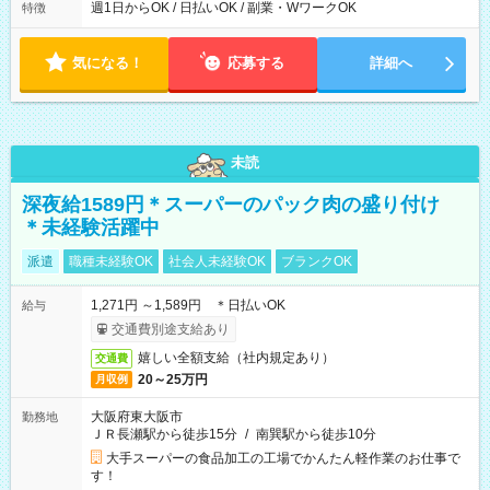
日4時間から勤務OK ／ 夜勤なし ＊＊ 勤務時間例 ＊＊ ■7時
週1日からOK / 日払いOK / 副業・WワークOK
特徴
から11時 ■9時から18時 ■17時から21時 など ※訪問先により
変動 ※曜日固定（毎週同じ曜日勤務）
気になる！
応募する
詳細へ
未読
深夜給1589円＊スーパーのパック肉の盛り付け
＊未経験活躍中
派遣
職種未経験OK
社会人未経験OK
ブランクOK
1,271円 ～1,589円 ＊日払いOK
給与
交通費別途支給あり
嬉しい全額支給（社内規定あり）
交通費
20～25万円
月収例
大阪府東大阪市
勤務地
ＪＲ長瀬駅から徒歩15分
/
南巽駅から徒歩10分
大手スーパーの食品加工の工場でかんたん軽作業のお仕事で
す！