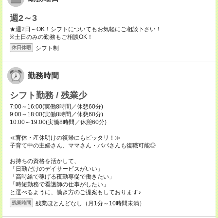
週2～3
★週2日～OK！シフトについてもお気軽にご相談下さい！
※土日のみの勤務もご相談OK！
シフト制
休日休暇
勤務時間
シフト勤務 / 残業少
7:00～16:00(実働8時間／休憩60分)
9:00～18:00(実働8時間／休憩60分)
10:00～19:00(実働8時間／休憩60分)
≪育休・産休明けの復帰にもピッタリ！≫
子育て中の主婦さん、ママさん・パパさんも復職可能◎
お持ちの資格を活かして、
「日勤だけのデイサービスがいい」
「高時給で稼げる夜勤専従で働きたい」
「時短勤務で看護師の仕事がしたい」
と選べるように、働き方のご提案もしております♪
残業ほとんどなし（月1分～10時間未満）
残業時間