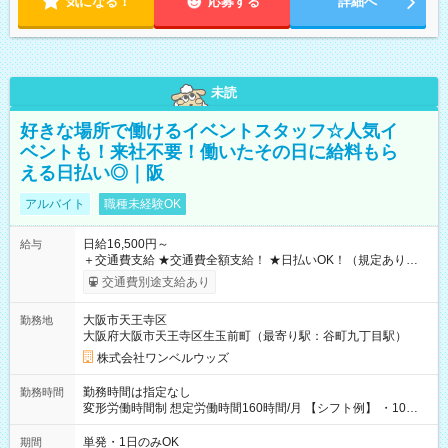
気になる！
応募する
詳細へ
未読
好きな場所で働けるイベントスタッフ☆人気イ
ベントも！来社不要！働いたその日に給料もら
える日払い◎｜阪
アルバイト
職種未経験OK
日給16,500円～
給与
＋交通費支給 ★交通費全額支給！ ★日払いOK！（規定あり） ┗
働いたその日に現金GET♪ お仕事後はコンビニATMから 日払
交通費別途支給あり
い分を引き落とせます！ 【試用期間】試用期間なし
大阪市天王寺区
勤務地
大阪府大阪市天王寺区生玉前町（最寄り駅：谷町九丁目駅）
株式会社ワンベルウッズ
勤務時間は指定なし
勤務時間
変形労働時間制 想定労働時間160時間/月 【シフト例】 ・10：
00～20：00
単発・1日のみOK
期間