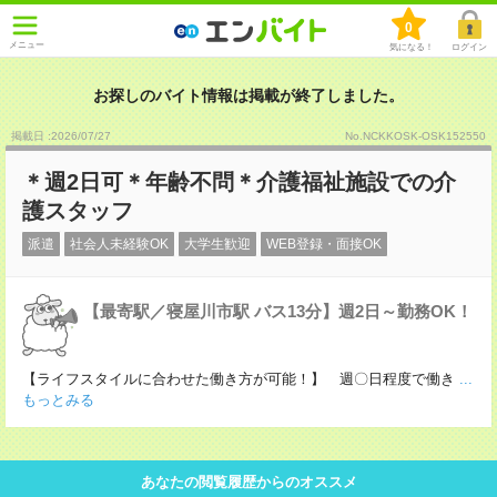
0
メニュー
気になる！
ログイン
お探しのバイト情報は掲載が終了しました。
掲載日 :2026
/
07
/
27
No.NCKKOSK-OSK152550
＊週2日可＊年齢不問＊介護福祉施設での介
護スタッフ
派遣
社会人未経験OK
大学生歓迎
WEB登録・面接OK
【最寄駅／寝屋川市駅 バス13分】週2日～勤務OK！
【ライフスタイルに合わせた働き方が可能！】 週〇日程度で働き
...
もっとみる
あなたの閲覧履歴からのオススメ