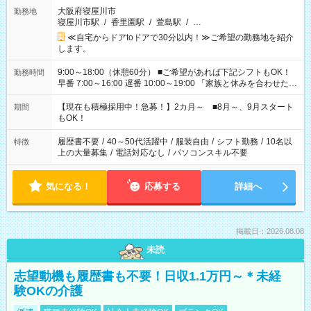
大阪府寝屋川市
勤務地
寝屋川市駅
/
香里園駅
/
萱島駅
/
…
≪自宅からドアtoドアで30分以内！≫ご希望の勤務地を紹介
します。
9:00～18:00（休憩60分） ■ご希望があれば下記シフトもOK！
勤務時間
早番 7:00～16:00 遅番 10:00～19:00 「家族と休みを合わせた
い」 「余裕を持って夕飯の準備がしたい」 「できれば残業はし
たくない」 など、ご希望を教えてくださいね。 ※Wワーク希望
【現在も積極採用中！急募！】2カ月～ ■8月～、9月スタート
期間
の方へ 今ご覧のお仕事で希望する勤務時間と、もう1つのお仕事
もOK！
の勤務時間。 合計で週40時間を超える場合は応募できません。
履歴書不要
/
40～50代活躍中
/
服装自由
/
シフト勤務
/
10名以
特徴
上の大量募集
/
電話対応なし
/
パソコンスキル不要
気になる！
応募する
詳細へ
掲載日：2026.08.08
未読
志望動機も履歴書も不要！日収1.1万円～＊未経
験OKの介護