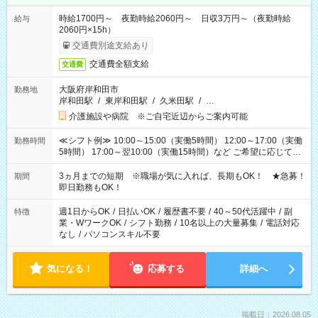
時給1700円～ 夜勤時給2060円～ 日収3万円～（夜勤時給
給与
2060円×15h）
交通費別途支給あり
交通費全額支給
交通費
大阪府岸和田市
勤務地
岸和田駅
/
東岸和田駅
/
久米田駅
/
…
介護施設や病院 ※ご自宅近辺からご案内可能
≪シフト例≫ 10:00～15:00（実働5時間） 12:00～17:00（実働
勤務時間
5時間） 17:00～翌10:00（実働15時間）など ご希望に応じて、
働く時間は調整できます！ お気軽に担当へ相談ください！
3ヵ月までの短期 ※職場が気に入れば、長期もOK！ ★急募！
期間
即日勤務もOK！
週1日からOK
/
日払いOK
/
履歴書不要
/
40～50代活躍中
/
副
特徴
業・WワークOK
/
シフト勤務
/
10名以上の大量募集
/
電話対応
なし
/
パソコンスキル不要
気になる！
応募する
詳細へ
掲載日：2026.08.05