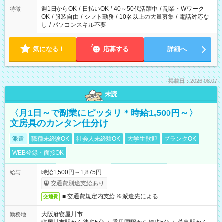
週1日からOK
/
日払いOK
/
40～50代活躍中
/
副業・Wワーク
特徴
OK
/
服装自由
/
シフト勤務
/
10名以上の大量募集
/
電話対応な
し
/
パソコンスキル不要
気になる！
応募する
詳細へ
掲載日：2026.08.07
未読
〈月1日～で副業にピッタリ＊時給1,500円～〉
文房具のカンタン仕分け
派遣
職種未経験OK
社会人未経験OK
大学生歓迎
ブランクOK
WEB登録・面接OK
時給1,500円～1,875円
給与
交通費別途支給あり
■ 交通費規定内支給 ※派遣先による
交通費
大阪府寝屋川市
勤務地