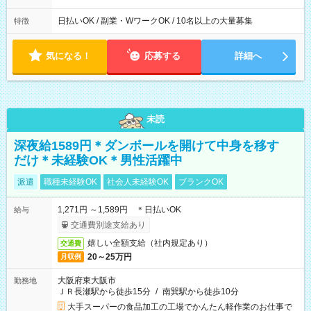
日払いOK / 副業・WワークOK / 10名以上の大量募集
特徴
気になる！
応募する
詳細へ
未読
深夜給1589円＊ダンボールを開けて中身を移す
だけ＊未経験OK＊男性活躍中
派遣
職種未経験OK
社会人未経験OK
ブランクOK
1,271円 ～1,589円 ＊日払いOK
給与
交通費別途支給あり
嬉しい全額支給（社内規定あり）
交通費
20～25万円
月収例
大阪府東大阪市
勤務地
ＪＲ長瀬駅から徒歩15分
/
南巽駅から徒歩10分
大手スーパーの食品加工の工場でかんたん軽作業のお仕事で