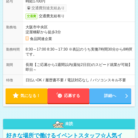
時給1700円
給与
交通費別途支給あり
交通費支給有り
交通費
大阪市中央区
勤務地
淀屋橋駅から徒歩3分
食品関連企業
8:30～17:00 8:30～17:30 ※表記のうち実働7時間30分から8時間
勤務時間
です。
長期【ご応募から1週間以内(最短2日目)のスピード就業が可能】
期間
即日～
日払いOK
/
履歴書不要
/
電話対応なし
/
パソコンスキル不要
特徴
気になる！
応募する
詳細へ
未読
好きな場所で働けるイベントスタッフ☆人気イ