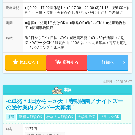
(1)9:00～17:00※休憩1ｈ (2)17:30～21:30 (3)21:15～翌8:00※休
勤務時間
憩1ｈ 日勤・夕勤・夜勤からお選びいただけます！ ご希望に合
わせて働けるお仕事です(*^^*) 【その他選べる勤務時間】 8-17
時/9-17時/9-18時/10-18時/11-21時/18-22時/20-翌4時/21-翌5
■急募■ド短期1日だけOK☆ ■単発OK ■週1～OK！ ■短期勤務歓
期間
時/22-翌6時/0-翌8時 ご自身のご都合で選んで頂ける完全自由シ
迎 ■長期勤務歓迎
フト！
週1日からOK
/
日払いOK
/
履歴書不要
/
40～50代活躍中
/
副
特徴
業・WワークOK
/
服装自由
/
10名以上の大量募集
/
電話対応な
し
/
パソコンスキル不要
気になる！
応募する
詳細へ
掲載日：2026.08.07
未読
≪単発＊1日から～≫天王寺動物園／ナイトズー
の受付案内メンバー大募集！
派遣
職種未経験OK
社会人未経験OK
大学生歓迎
ブランクOK
1177円
給与