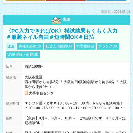
掲載日：2026.08.06
未読
〈PC入力できればOK〉模試結果もくもく入力
＃服装ネイル自由＃短時間OK＃日払
派遣
職種未経験OK
社会人未経験OK
大学生歓迎
ブランクOK
WEB登録・面接OK
時給1600円
給与
大阪市北区
勤務地
西梅田駅から徒歩3分
/
大阪梅田(阪神線)駅から徒歩4分
/
大阪
駅から徒歩4分
/
…
大手事務センター
▼シフト選べます▼ 10：00～19：00 内、6ｈから相談可能！
勤務時間
＊10：00～16：00 ＊10：00～17：00 ＊10：00～18：00 ＊
11：00～19：00 ＊12：00～19：00 ＊13：00～19：00
【急募】8月～、9月～、10月～ ご相談OKです ＃2カ月～短
期間
期相談OK！