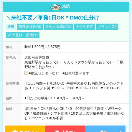
未読
＼来社不要／単発1日OK＊DMの仕分け
派遣
職種未経験OK
社会人未経験OK
大学生歓迎
ブランクOK
WEB登録・面接OK
時給1,500円～1,875円
給与
大阪府泉佐野市
勤務地
泉佐野駅から徒歩5分
/
りんくうタウン駅から徒歩5分
/
日根
野駅から徒歩5分
/
…
■物流センターなど ■勤務地選べます
【1日3時間～も相談OK!】午前中のみや18時以降などのシフト
勤務時間
あり！ シフト例 ▼9:00～12:00 ▼9:00～17:00 ▼10:00～19:00
▼18:00～21:00
1日だけの単発OK！＃8月～ ＃9月～
期間
週1日からOK
/
日払いOK
/
40～50代活躍中
/
副業・Wワーク
特徴
OK
/
服装自由
/
シフト勤務
/
10名以上の大量募集
/
電話対応な
し
/
パソコンスキル不要