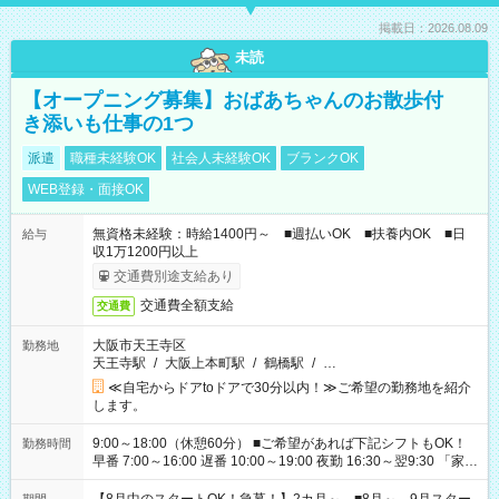
掲載日：2026.08.09
未読
【オープニング募集】おばあちゃんのお散歩付
き添いも仕事の1つ
派遣
職種未経験OK
社会人未経験OK
ブランクOK
WEB登録・面接OK
無資格未経験：時給1400円～ ■週払いOK ■扶養内OK ■日
給与
収1万1200円以上
交通費別途支給あり
交通費全額支給
交通費
大阪市天王寺区
勤務地
天王寺駅
/
大阪上本町駅
/
鶴橋駅
/
…
≪自宅からドアtoドアで30分以内！≫ご希望の勤務地を紹介
します。
9:00～18:00（休憩60分） ■ご希望があれば下記シフトもOK！
勤務時間
早番 7:00～16:00 遅番 10:00～19:00 夜勤 16:30～翌9:30 「家族
と休みを合わせたい」 「余裕を持って夕飯の準備がしたい」
「できれば残業はしたくない」 など、ご希望を教えてください