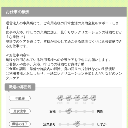
お仕事の概要
運営法人の事業所にて、ご利用者様の日常生活の介助全般をサポートしま
す。
食事や入浴、排せつの介助に加え、見守りやレクリエーションの補助などが
主な業務です。
現場でのケアを通じて、皆様が安心して過ごせる環境づくりに直接貢献でき
るお仕事です。
≪お仕事内容≫
施設を利用されている利用者様への介護ケアを中心にお願いします。
〇着替えや食事、入浴、排せつの補助など身体介助
〇食事の調理・準備や施設内の掃除、身の回りの片付けなどの生活援助
〇利用者様とお話したり、一緒にレクリエーションを楽しんだりなどのメン
タルケア
職場の雰囲気
年齢層
20代
30
40
50
60
男女比率
女性
男性
職場の様子
活気あり
しずか