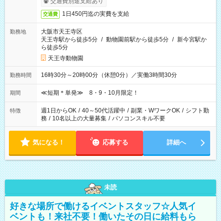
交通費別途支給あり
1日450円迄の実費を支給
交通費
大阪市天王寺区
勤務地
天王寺駅から徒歩5分
/
動物園前駅から徒歩5分
/
新今宮駅か
ら徒歩5分
天王寺動物園
16時30分～20時00分（休憩0分）／実働3時間30分
勤務時間
≪短期＊単発≫ 8・9・10月限定！
期間
週1日からOK
/
40～50代活躍中
/
副業・WワークOK
/
シフト勤
特徴
務
/
10名以上の大量募集
/
パソコンスキル不要
気になる！
応募する
詳細へ
未読
好きな場所で働けるイベントスタッフ☆人気イ
ベントも！来社不要！働いたその日に給料もら