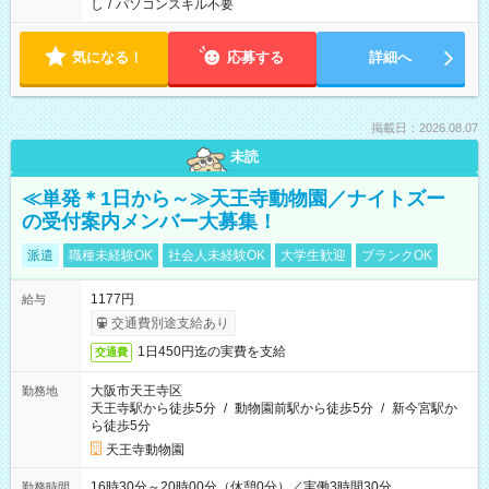
し
/
パソコンスキル不要
気になる！
応募する
詳細へ
掲載日：2026.08.07
未読
≪単発＊1日から～≫天王寺動物園／ナイトズー
の受付案内メンバー大募集！
派遣
職種未経験OK
社会人未経験OK
大学生歓迎
ブランクOK
1177円
給与
交通費別途支給あり
1日450円迄の実費を支給
交通費
大阪市天王寺区
勤務地
天王寺駅から徒歩5分
/
動物園前駅から徒歩5分
/
新今宮駅か
ら徒歩5分
天王寺動物園
16時30分～20時00分（休憩0分）／実働3時間30分
勤務時間