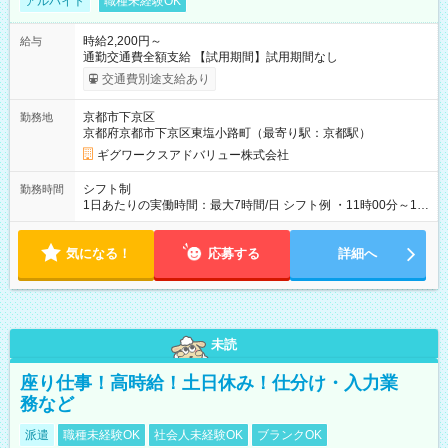
アルバイト
職種未経験OK
時給2,200円～
給与
通勤交通費全額支給 【試用期間】試用期間なし
交通費別途支給あり
京都市下京区
勤務地
京都府京都市下京区東塩小路町（最寄り駅：京都駅）
ギグワークスアドバリュー株式会社
シフト制
勤務時間
1日あたりの実働時間：最大7時間/日 シフト例 ・11時00分～19
時00分
気になる！
応募する
詳細へ
未読
座り仕事！高時給！土日休み！仕分け・入力業
務など
派遣
職種未経験OK
社会人未経験OK
ブランクOK