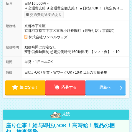
日給16,500円～
給与
＋交通費支給 ★交通費全額支給！ ★日払いOK！（規定あり） ┗
働いたその日に現金GET♪ お仕事後はコンビニATMから 日払
交通費別途支給あり
い分を引き落とせます！ 【試用期間】試用期間なし
京都市下京区
勤務地
京都府京都市下京区東塩小路釜殿町（最寄り駅：京都駅）
株式会社ワンベルウッズ
勤務時間は指定なし
勤務時間
変形労働時間制 想定労働時間160時間/月 【シフト例】 ・10：
00～20：00
単発・1日のみOK
期間
日払いOK / 副業・WワークOK / 10名以上の大量募集
特徴
気になる！
応募する
詳細へ
未読
座り仕事！給与即払いOK！高時給！製品の梱
包、検査業務