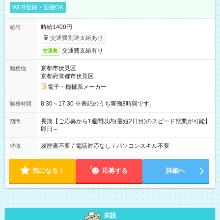
WEB登録・面接OK
時給1400円
給与
交通費別途支給あり
交通費支給有り
交通費
京都市伏見区
勤務地
京都府京都市伏見区
電子・機械系メーカー
8:30～17:30 ※表記のうち実働8時間です。
勤務時間
長期【ご応募から1週間以内(最短2日目)のスピード就業が可能】
期間
即日～
履歴書不要
/
電話対応なし
/
パソコンスキル不要
特徴
気になる！
応募する
詳細へ
未読