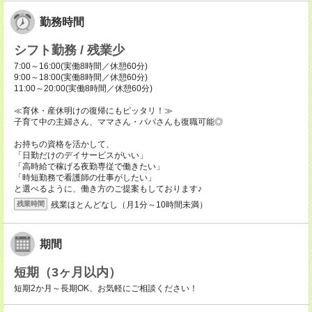
勤務時間
シフト勤務 / 残業少
7:00～16:00(実働8時間／休憩60分)
9:00～18:00(実働8時間／休憩60分)
11:00～20:00(実働8時間／休憩60分)
≪育休・産休明けの復帰にもピッタリ！≫
子育て中の主婦さん、ママさん・パパさんも復職可能◎
お持ちの資格を活かして、
「日勤だけのデイサービスがいい」
「高時給で稼げる夜勤専従で働きたい」
「時短勤務で看護師の仕事がしたい」
と選べるように、働き方のご提案もしております♪
残業ほとんどなし（月1分～10時間未満）
残業時間
期間
短期（3ヶ月以内）
短期2か月～長期OK、お気軽にご相談ください！