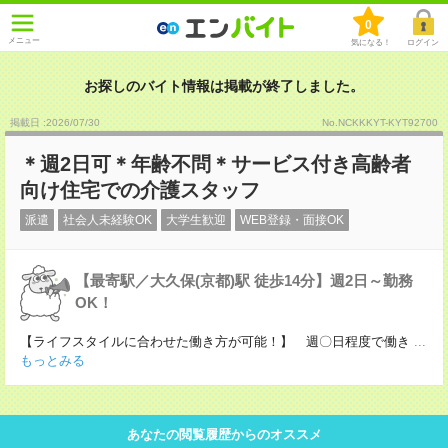
0
メニュー
気になる！
ログイン
お探しのバイト情報は掲載が終了しました。
掲載日 :2026
/
07
/
30
No.NCKKKYT-KYT92700
＊週2日可＊年齢不問＊サービス付き高齢者
向け住宅での介護スタッフ
派遣
社会人未経験OK
大学生歓迎
WEB登録・面接OK
【最寄駅／大久保(京都)駅 徒歩14分】週2日～勤務
OK！
【ライフスタイルに合わせた働き方が可能！】 週〇日程度で働き
...
もっとみる
あなたの閲覧履歴からのオススメ