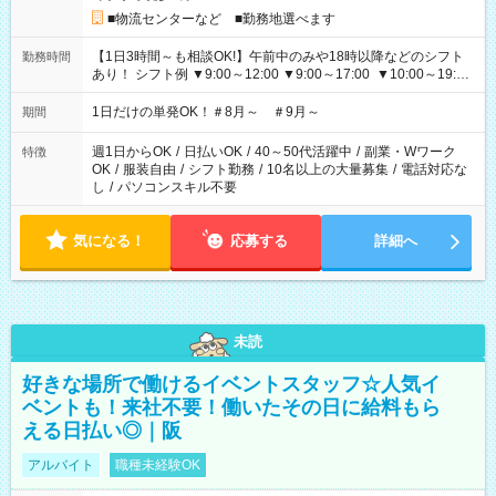
■物流センターなど ■勤務地選べます
【1日3時間～も相談OK!】午前中のみや18時以降などのシフト
勤務時間
あり！ シフト例 ▼9:00～12:00 ▼9:00～17:00 ▼10:00～19:00
▼18:00～21:00
1日だけの単発OK！＃8月～ ＃9月～
期間
週1日からOK
/
日払いOK
/
40～50代活躍中
/
副業・Wワーク
特徴
OK
/
服装自由
/
シフト勤務
/
10名以上の大量募集
/
電話対応な
し
/
パソコンスキル不要
気になる！
応募する
詳細へ
未読
好きな場所で働けるイベントスタッフ☆人気イ
ベントも！来社不要！働いたその日に給料もら
える日払い◎｜阪
アルバイト
職種未経験OK