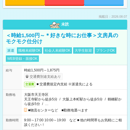
掲載日：2026.08.07
未読
＜時給1,500円～＊好きな時にお仕事＞文房具の
モクモク仕分け
派遣
職種未経験OK
社会人未経験OK
大学生歓迎
ブランクOK
WEB登録・面接OK
時給1,500円～1,875円
給与
交通費別途支給あり
■ 交通費規定内支給 ※派遣先による
交通費
大阪市天王寺区
勤務地
天王寺駅から徒歩5分
/
大阪上本町駅から徒歩5分
/
鶴橋駅か
ら徒歩5分
/
…
■物流センターなど ■勤務地選べます
9:00～17:00 10:00～19:00 など ■ 他の時間帯もお気軽にご相
勤務時間
談ください！