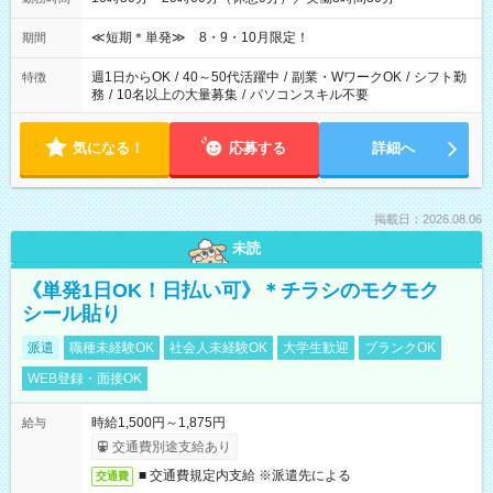
≪短期＊単発≫ 8・9・10月限定！
期間
週1日からOK
/
40～50代活躍中
/
副業・WワークOK
/
シフト勤
特徴
務
/
10名以上の大量募集
/
パソコンスキル不要
気になる！
応募する
詳細へ
掲載日：2026.08.06
未読
《単発1日OK！日払い可》＊チラシのモクモク
シール貼り
派遣
職種未経験OK
社会人未経験OK
大学生歓迎
ブランクOK
WEB登録・面接OK
時給1,500円～1,875円
給与
交通費別途支給あり
■ 交通費規定内支給 ※派遣先による
交通費