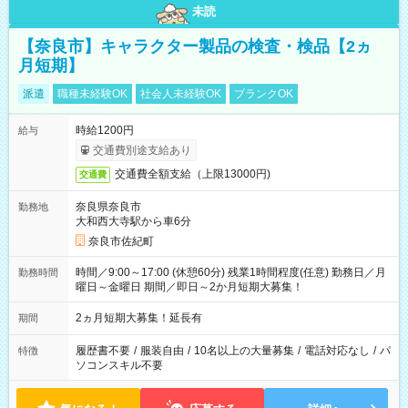
未読
【奈良市】キャラクター製品の検査・検品【2ヵ
月短期】
派遣
職種未経験OK
社会人未経験OK
ブランクOK
時給1200円
給与
交通費別途支給あり
交通費全額支給（上限13000円)
交通費
奈良県奈良市
勤務地
大和西大寺駅から車6分
奈良市佐紀町
時間／9:00～17:00 (休憩60分) 残業1時間程度(任意) 勤務日／月
勤務時間
曜日～金曜日 期間／即日～2か月短期大募集！
2ヵ月短期大募集！延長有
期間
履歴書不要
/
服装自由
/
10名以上の大量募集
/
電話対応なし
/
パ
特徴
ソコンスキル不要