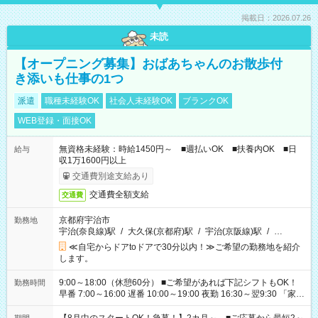
掲載日：2026.07.26
未読
【オープニング募集】おばあちゃんのお散歩付
き添いも仕事の1つ
派遣
職種未経験OK
社会人未経験OK
ブランクOK
WEB登録・面接OK
無資格未経験：時給1450円～ ■週払いOK ■扶養内OK ■日
給与
収1万1600円以上
交通費別途支給あり
交通費全額支給
交通費
京都府宇治市
勤務地
宇治(奈良線)駅
/
大久保(京都府)駅
/
宇治(京阪線)駅
/
…
≪自宅からドアtoドアで30分以内！≫ご希望の勤務地を紹介
します。
9:00～18:00（休憩60分） ■ご希望があれば下記シフトもOK！
勤務時間
早番 7:00～16:00 遅番 10:00～19:00 夜勤 16:30～翌9:30 「家族
と休みを合わせたい」 「余裕を持って夕飯の準備がしたい」
「できれば残業はしたくない」 など、ご希望を教えてください