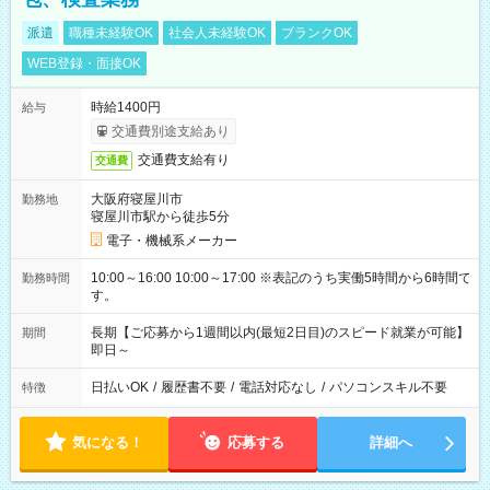
派遣
職種未経験OK
社会人未経験OK
ブランクOK
WEB登録・面接OK
時給1400円
給与
交通費別途支給あり
交通費支給有り
交通費
大阪府寝屋川市
勤務地
寝屋川市駅から徒歩5分
電子・機械系メーカー
10:00～16:00 10:00～17:00 ※表記のうち実働5時間から6時間で
勤務時間
す。
長期【ご応募から1週間以内(最短2日目)のスピード就業が可能】
期間
即日～
日払いOK
/
履歴書不要
/
電話対応なし
/
パソコンスキル不要
特徴
気になる！
応募する
詳細へ