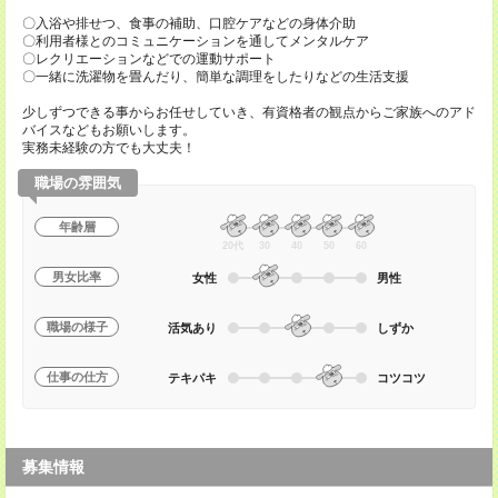
〇入浴や排せつ、食事の補助、口腔ケアなどの身体介助
〇利用者様とのコミュニケーションを通してメンタルケア
〇レクリエーションなどでの運動サポート
〇一緒に洗濯物を畳んだり、簡単な調理をしたりなどの生活支援
少しずつできる事からお任せしていき、有資格者の観点からご家族へのアド
バイスなどもお願いします。
実務未経験の方でも大丈夫！
職場の雰囲気
年齢層
20代
30
40
50
60
男女比率
女性
男性
職場の様子
活気あり
しずか
仕事の仕方
テキパキ
コツコツ
募集情報