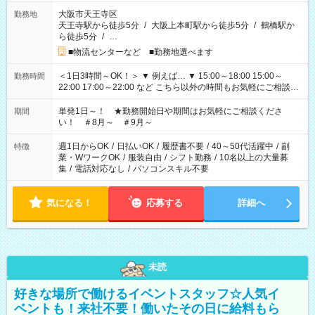
大阪市天王寺区
勤務地
天王寺駅から徒歩5分
/
大阪上本町駅から徒歩5分
/
鶴橋駅か
ら徒歩5分
/
…
■物流センターなど ■勤務地選べます
＜1日3時間～OK！＞ ▼ 例えば… ▼ 15:00～18:00 15:00～
勤務時間
22:00 17:00～22:00 など こちら以外の時間もお気軽にご相談く
ださい！
単発1日～！ ★勤務開始日や期間はお気軽にご相談くださ
期間
い！ ＃8月～ ＃9月～
週1日からOK
/
日払いOK
/
履歴書不要
/
40～50代活躍中
/
副
特徴
業・WワークOK
/
服装自由
/
シフト勤務
/
10名以上の大量募
集
/
電話対応なし
/
パソコンスキル不要
気になる！
応募する
詳細へ
未読
好きな場所で働けるイベントスタッフ☆人気イ
ベントも！来社不要！働いたその日に給料もら