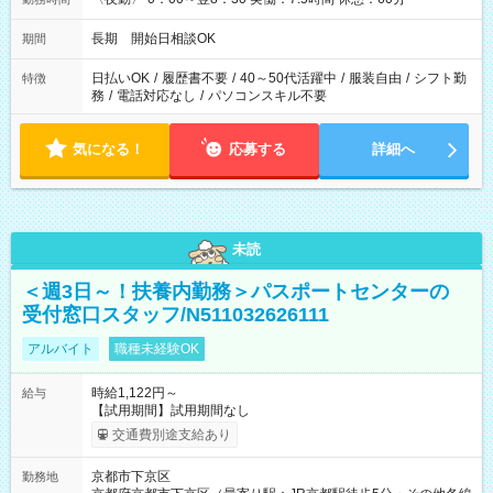
長期 開始日相談OK
期間
日払いOK
/
履歴書不要
/
40～50代活躍中
/
服装自由
/
シフト勤
特徴
務
/
電話対応なし
/
パソコンスキル不要
気になる！
応募する
詳細へ
未読
＜週3日～！扶養内勤務＞パスポートセンターの
受付窓口スタッフ/N511032626111
アルバイト
職種未経験OK
時給1,122円～
給与
【試用期間】試用期間なし
交通費別途支給あり
京都市下京区
勤務地