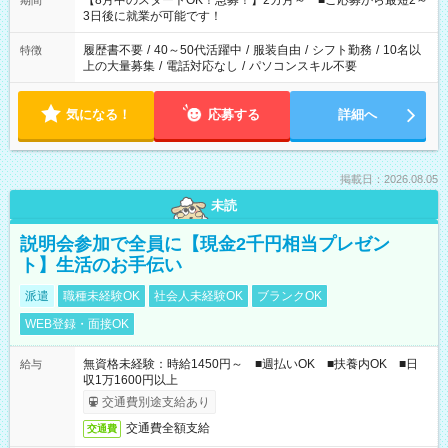
【8月中のスタートOK！急募！】2カ月～ ■ご応募から最短2～
期間
ね。 ※Wワーク希望の方へ 今ご覧のお仕事で希望する勤務時間
3日後に就業が可能です！
と、もう1つのお仕事の勤務時間。 合計で週40時間を超える場
合は応募できません。
履歴書不要
/
40～50代活躍中
/
服装自由
/
シフト勤務
/
10名以
特徴
上の大量募集
/
電話対応なし
/
パソコンスキル不要
気になる！
応募する
詳細へ
掲載日：2026.08.05
未読
説明会参加で全員に【現金2千円相当プレゼン
ト】生活のお手伝い
派遣
職種未経験OK
社会人未経験OK
ブランクOK
WEB登録・面接OK
無資格未経験：時給1450円～ ■週払いOK ■扶養内OK ■日
給与
収1万1600円以上
交通費別途支給あり
交通費全額支給
交通費