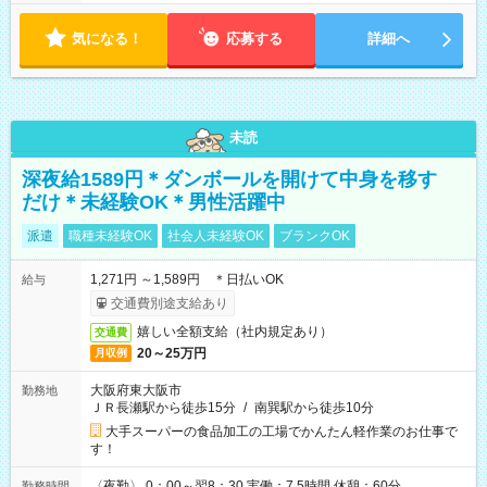
気になる！
応募する
詳細へ
未読
深夜給1589円＊ダンボールを開けて中身を移す
だけ＊未経験OK＊男性活躍中
派遣
職種未経験OK
社会人未経験OK
ブランクOK
1,271円 ～1,589円 ＊日払いOK
給与
交通費別途支給あり
嬉しい全額支給（社内規定あり）
交通費
20～25万円
月収例
大阪府東大阪市
勤務地
ＪＲ長瀬駅から徒歩15分
/
南巽駅から徒歩10分
大手スーパーの食品加工の工場でかんたん軽作業のお仕事で
す！
〈夜勤〉 0：00～翌8：30 実働：7.5時間 休憩：60分
勤務時間