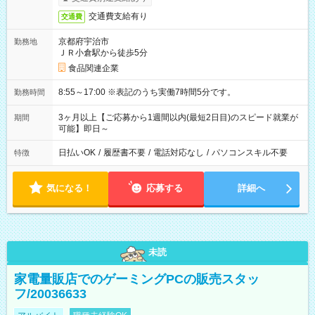
交通費支給有り
交通費
京都府宇治市
勤務地
ＪＲ小倉駅から徒歩5分
食品関連企業
8:55～17:00 ※表記のうち実働7時間5分です。
勤務時間
3ヶ月以上【ご応募から1週間以内(最短2日目)のスピード就業が
期間
可能】即日～
日払いOK
/
履歴書不要
/
電話対応なし
/
パソコンスキル不要
特徴
気になる！
応募する
詳細へ
未読
家電量販店でのゲーミングPCの販売スタッ
フ/20036633