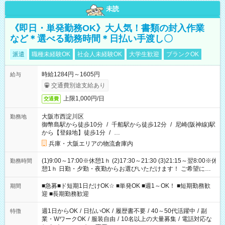
未読
《即日・単発勤務OK》大人気！書類の封入作業
など＊選べる勤務時間＊日払い手渡し〇
派遣
職種未経験OK
社会人未経験OK
大学生歓迎
ブランクOK
時給1284円～1605円
給与
交通費別途支給あり
上限1,000円/日
交通費
大阪市西淀川区
勤務地
御幣島駅から徒歩10分
/
千船駅から徒歩12分
/
尼崎(阪神線)駅
から【登録地】徒歩1分
/
…
兵庫・大阪エリアの物流倉庫内
(1)9:00～17:00※休憩1ｈ (2)17:30～21:30 (3)21:15～翌8:00※休
勤務時間
憩1ｈ 日勤・夕勤・夜勤からお選びいただけます！ ご希望に合
わせて働けるお仕事です(*^^*) 【その他選べる勤務時間】 8-17
時/9-17時/9-18時/10-18時/11-21時/18-22時/20-翌4時/21-翌5
■急募■ド短期1日だけOK☆ ■単発OK ■週1～OK！ ■短期勤務歓
期間
時/22-翌6時/0-翌8時 ご自身のご都合で選んで頂ける完全自由シ
迎 ■長期勤務歓迎
フト！
週1日からOK
/
日払いOK
/
履歴書不要
/
40～50代活躍中
/
副
特徴
業・WワークOK
/
服装自由
/
10名以上の大量募集
/
電話対応な