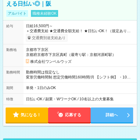
える日払い◎｜阪
アルバイト
職種未経験OK
日給16,500円～
給与
＋交通費支給 ★交通費全額支給！ ★日払いOK！（規定あり） ┗
働いたその日に現金GET♪ お仕事後はコンビニATMから 日払
交通費別途支給あり
い分を引き落とせます！ 【試用期間】試用期間なし
京都市下京区
勤務地
京都府京都市下京区真町（最寄り駅：京都河原町駅）
株式会社ワンベルウッズ
勤務時間は指定なし
勤務時間
変形労働時間制 想定労働時間160時間/月 【シフト例】 ・10：
00～20：00
単発・1日のみOK
期間
日払いOK / 副業・WワークOK / 10名以上の大量募集
特徴
気になる！
応募する
詳細へ