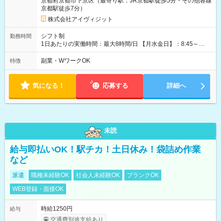
京都府京都市下京区（最寄り駅：JR京都駅徒歩5分・その他各線
京都駅徒歩7分）
株式会社アイヴィジット
シフト制
勤務時間
1日あたりの実働時間：最大8時間/日 【月水金日】：8:45～
16:30 【火木】：8:45～19:00 週3日～OK、シフト制 ※扶養内
勤務OK ※月1回～2回程度、日曜日出勤をお願いします。 ※時間
副業・WワークOK
特徴
内にて5時間～のシフト組み合わせ※固定シフトではございませ
ん。
気になる！
応募する
詳細へ
未読
給与即払いOK！駅チカ！土日休み！袋詰め作業
など
派遣
職種未経験OK
社会人未経験OK
ブランクOK
WEB登録・面接OK
時給1250円
給与
交通費別途支給あり