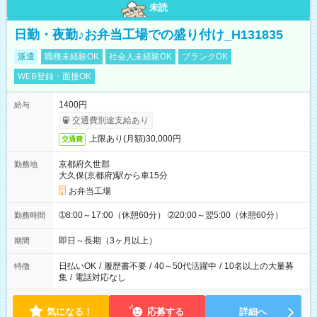
未読
日勤・夜勤♪お弁当工場での盛り付け_H131835
派遣
職種未経験OK
社会人未経験OK
ブランクOK
WEB登録・面接OK
1400円
給与
交通費別途支給あり
上限あり(月額)30,000円
交通費
京都府久世郡
勤務地
大久保(京都府)駅から車15分
お弁当工場
➀8:00～17:00（休憩60分） ➁20:00～翌5:00（休憩60分）
勤務時間
即日～長期（3ヶ月以上）
期間
日払いOK
/
履歴書不要
/
40～50代活躍中
/
10名以上の大量募
特徴
集
/
電話対応なし
気になる！
応募する
詳細へ