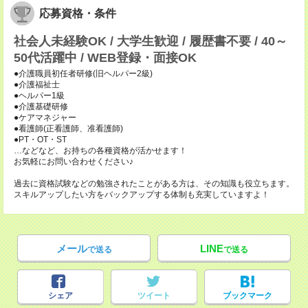
応募資格・条件
社会人未経験OK / 大学生歓迎 / 履歴書不要 / 40～
50代活躍中 / WEB登録・面接OK
●介護職員初任者研修(旧ヘルパー2級)
●介護福祉士
●ヘルパー1級
●介護基礎研修
●ケアマネジャー
●看護師(正看護師、准看護師)
●PT・OT・ST
…などなど、お持ちの各種資格が活かせます！
お気軽にお問い合わせください♪
過去に資格試験などの勉強されたことがある方は、その知識も役立ちます。
スキルアップしたい方をバックアップする体制も充実していますよ！
メール
LINE
で送る
で送る
シェア
ツイート
ブックマーク