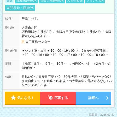
派遣
職種未経験OK
社会人未経験OK
大学生歓迎
ブランクOK
WEB登録・面接OK
時給1600円
給与
大阪市北区
勤務地
西梅田駅から徒歩3分
/
大阪梅田(阪神線)駅から徒歩4分
/
大阪
駅から徒歩4分
/
…
大手事務センター
▼シフト選べます▼ 10：00～19：00 内、6ｈから相談可能！
勤務時間
＊10：00～16：00 ＊10：00～17：00 ＊10：00～18：00 ＊
11：00～19：00 ＊12：00～19：00 ＊13：00～19：00
【急募】8月～、9月～、10月～ ご相談OKです ＃2カ月～短
期間
期相談OK！
日払いOK
/
履歴書不要
/
40～50代活躍中
/
副業・WワークOK
/
特徴
服装自由
/
シフト勤務
/
10名以上の大量募集
/
電話対応なし
/
パ
ソコンスキル不要
気になる！
応募する
詳細へ
掲載日：2026.07.30