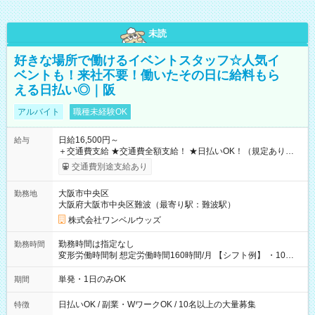
未読
好きな場所で働けるイベントスタッフ☆人気イ
ベントも！来社不要！働いたその日に給料もら
える日払い◎｜阪
アルバイト
職種未経験OK
日給16,500円～
給与
＋交通費支給 ★交通費全額支給！ ★日払いOK！（規定あり） ┗
働いたその日に現金GET♪ お仕事後はコンビニATMから 日払
交通費別途支給あり
い分を引き落とせます！ 【試用期間】試用期間なし
大阪市中央区
勤務地
大阪府大阪市中央区難波（最寄り駅：難波駅）
株式会社ワンベルウッズ
勤務時間は指定なし
勤務時間
変形労働時間制 想定労働時間160時間/月 【シフト例】 ・10：
00～20：00
単発・1日のみOK
期間
日払いOK / 副業・WワークOK / 10名以上の大量募集
特徴