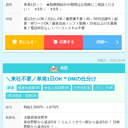
単発1日～！ ★勤務開始日や期間はお気軽にご相談くださ
期間
い！ ＃8月～ ＃9月～
週1日からOK
/
日払いOK
/
履歴書不要
/
40～50代活躍中
/
副
特徴
業・WワークOK
/
服装自由
/
シフト勤務
/
10名以上の大量募
集
/
電話対応なし
/
パソコンスキル不要
気になる！
応募する
詳細へ
掲載日：2026.08.05
未読
＼来社不要／単発1日OK＊DMの仕分け
派遣
職種未経験OK
社会人未経験OK
大学生歓迎
ブランクOK
WEB登録・面接OK
時給1,500円～1,875円
給与
大阪府泉佐野市
勤務地
泉佐野駅から徒歩5分
/
りんくうタウン駅から徒歩5分
/
日根
野駅から徒歩5分
/
…