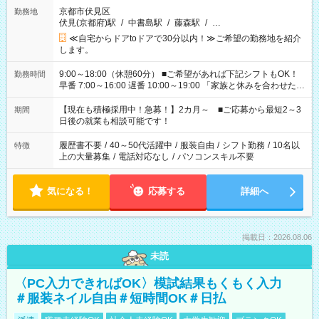
京都市伏見区
勤務地
伏見(京都府)駅
/
中書島駅
/
藤森駅
/
…
≪自宅からドアtoドアで30分以内！≫ご希望の勤務地を紹介
します。
9:00～18:00（休憩60分） ■ご希望があれば下記シフトもOK！
勤務時間
早番 7:00～16:00 遅番 10:00～19:00 「家族と休みを合わせた
い」 「余裕を持って夕飯の準備がしたい」 「できれば残業はし
たくない」 など、ご希望を教えてくださいね。 ※Wワーク希望
【現在も積極採用中！急募！】2カ月～ ■ご応募から最短2～3
期間
の方へ 今ご覧のお仕事で希望する勤務時間と、もう1つのお仕事
日後の就業も相談可能です！
の勤務時間。 合計で週40時間を超える場合は応募できません。
履歴書不要
/
40～50代活躍中
/
服装自由
/
シフト勤務
/
10名以
特徴
上の大量募集
/
電話対応なし
/
パソコンスキル不要
気になる！
応募する
詳細へ
掲載日：2026.08.06
未読
〈PC入力できればOK〉模試結果もくもく入力
＃服装ネイル自由＃短時間OK＃日払