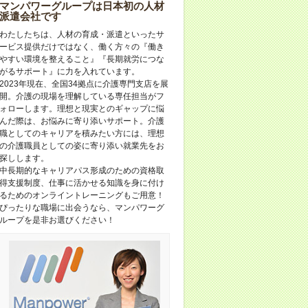
マンパワーグループは日本初の人材
派遣会社です
わたしたちは、人材の育成・派遣といったサ
ービス提供だけではなく、働く方々の『働き
やすい環境を整えること』『長期就労につな
がるサポート』に力を入れています。
2023年現在、全国34拠点に介護専門支店を展
開。介護の現場を理解している専任担当がフ
ォローします。理想と現実とのギャップに悩
んだ際は、お悩みに寄り添いサポート。介護
職としてのキャリアを積みたい方には、理想
の介護職員としての姿に寄り添い就業先をお
探しします。
中長期的なキャリアパス形成のための資格取
得支援制度、仕事に活かせる知識を身に付け
るためのオンライントレーニングもご用意！
ぴったりな職場に出会うなら、マンパワーグ
ループを是非お選びください！