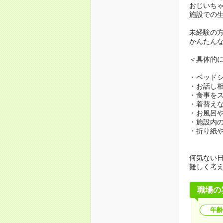
おじいち
施設での
未経験の
かんたん
＜具体的
・ベッド
・お話し
・食事を
・着替え
・お風呂
・施設内
・折り紙
何気ない
難しく考
職場の
年齢