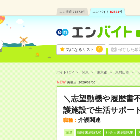
エン派遣
71573
件
エン バイト
82531
件
0
気になるリスト
保存した希
バイトTOP
関東
東京都
東村山市
NEW
掲載日 :
2026
/
08
/
06
＼志望動機や履歴書
護施設で生活サポー
介護関連
職種：
派遣
職種未経験OK
社会人未経験OK