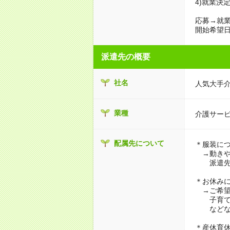
4)就業決
応募→就業
開始希望日
派遣先の概要
社名
人気大手
業種
介護サー
配属先について
＊服装に
→動きや
派遣先に
＊お休み
→ご希望
子育て・
などな
＊産休育