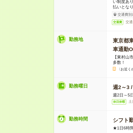
い制度あ
払いとな
交通費別
交通
交通費
勤務地
東京都
車通勤O
【東村山
多数！
〈お近く
勤務曜日
週2～3 
週2日～5
土
休日休暇
勤務時間
シフト勤
★1日6時