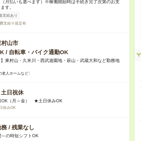
り（月払いも選べます）※稼働開始時は手続き完了次第のお支
ります。
途支給あり
費支給※規定有
東村山市
K / 自転車・バイク通勤OK
市】東村山・久米川・西武遊園地・萩山・武蔵大和など勤務地
の老人ホームなど〉
/ 土日祝休
日OK（月～金） ★土日休みOK
日休みOK
務 / 残業なし
間～の時短シフトOK