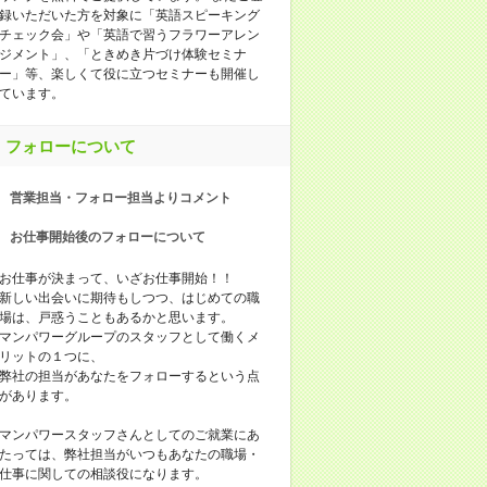
録いただいた方を対象に「英語スピーキング
チェック会」や「英語で習うフラワーアレン
ジメント」、「ときめき片づけ体験セミナ
ー」等、楽しくて役に立つセミナーも開催し
ています。
フォローについて
営業担当・フォロー担当よりコメント
お仕事開始後のフォローについて
お仕事が決まって、いざお仕事開始！！
新しい出会いに期待もしつつ、はじめての職
場は、戸惑うこともあるかと思います。
マンパワーグループのスタッフとして働くメ
リットの１つに、
弊社の担当があなたをフォローするという点
があります。
マンパワースタッフさんとしてのご就業にあ
たっては、弊社担当がいつもあなたの職場・
仕事に関しての相談役になります。