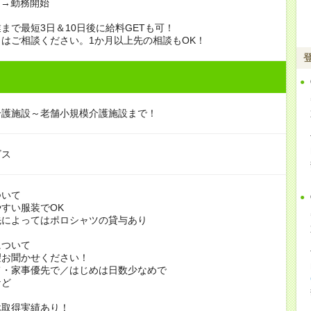
定→勤務開始
まで最短3日＆10日後に給料GETも可！
はご相談ください。1か月以上先の相談もOK！
介護施設～老舗小規模介護施設まで！
ビス
ついて
すい服装でOK
よってはポロシャツの貸与あり
について
お聞かせください！
家事優先で／はじめは日数少なめで
ど
休取得実績あり！