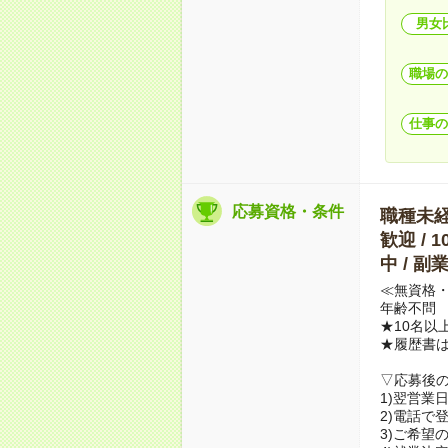
男女
職場の
仕事の
応募資格・条件
職種未経験
歓迎 / 
中 / 
≪無資格・
年齢不問
★10名以
★履歴書
▽応募後
1)翌営業
2)電話で
3)ご希望