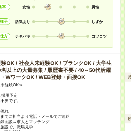
比率
女性
男性
様子
活気あり
しずか
仕方
テキパキ
コツコツ
OK / 社会人未経験OK / ブランクOK / 大学生
10名以上の大量募集 / 履歴書不要 / 40～50代活躍
副業・WワークOK / WEB登録・面接OK
未経験OK≫
上採用予定
は不要です。
の流れ
日までに担当より電話・メールでご連絡
登録面談→求人とマッチング
の施設で、職場見学