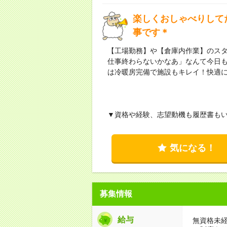
楽しくおしゃべりして
事です＊
【工場勤務】や【倉庫内作業】のス
仕事終わらないかなあ」なんて今日
は冷暖房完備で施設もキレイ！快適
▼資格や経験、志望動機も履歴書もい
気になる！
募集情報
給与
無資格未経