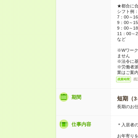
★都合に
シフト例
7：00～1
9：00～1
9：00～1
11：00～2
など
※Wワーク
ません
※法令に基
※労働者
業はご案
残
残業時間
期間
短期（3
長期のお
仕事内容
＊入居者
お年寄り