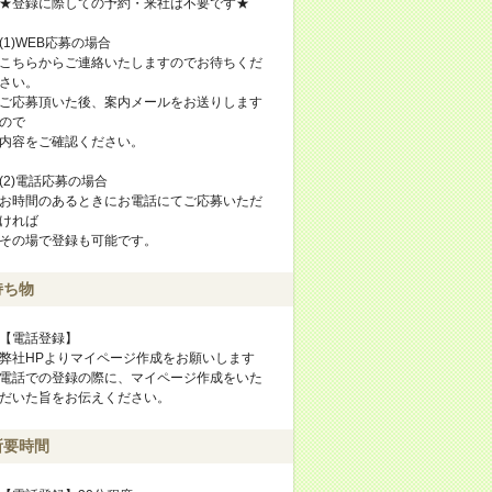
★登録に際しての予約・来社は不要です★
(1)WEB応募の場合
こちらからご連絡いたしますのでお待ちくだ
さい。
ご応募頂いた後、案内メールをお送りします
ので
内容をご確認ください。
(2)電話応募の場合
お時間のあるときにお電話にてご応募いただ
ければ
その場で登録も可能です。
持ち物
【電話登録】
弊社HPよりマイページ作成をお願いします
電話での登録の際に、マイページ作成をいた
だいた旨をお伝えください。
所要時間