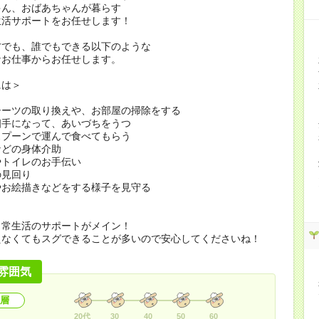
ゃん、おばあちゃんが暮らす
生活サポートをお任せします！
方でも、誰でもできる以下のような
なお仕事からお任せします。
には＞
シーツの取り換えや、お部屋の掃除をする
相手になって、あいづちをうつ
スプーンで運んで食べてもらう
などの身体介助
やトイレのお手伝い
の見回り
やお絵描きなどをする様子を見守る
日常生活のサポートがメイン！
えなくてもスグできることが多いので安心してくださいね！
雰囲気
層
20代
30
40
50
60