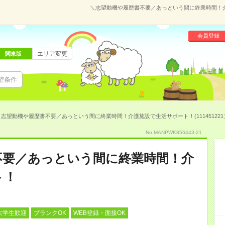
＼志望動機や履歴書不要／あっという間に終業時間！介護
会員登録
エリア変更
関東版
望条件
＼志望動機や履歴書不要／あっという間に終業時間！介護施設で生活サポート！(111451221
No.MANPWK856443-21
不要／あっという間に終業時間！介
ト！
大学生歓迎
ブランクOK
WEB登録・面接OK