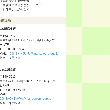
【電話登録】30分程度
・経験やご希望などをインタビュー
・お仕事のご紹介など
登録場所
CS新宿支店
〒163-1517
東京都新宿区西新宿 1-6-1 新宿エルタワ
ー 17F
TEL：0120-659-458
MAIL：
CS_SHINJUKU@manpowergroup.jp
担当：採用担当
CS立川支店
〒190-0012
東京都立川市曙町2-34-7 ファーレイースト
ビル 8F
TEL：0120-659-460
MAIL：
CS_TACHIKAWA@manpowergroup.jp
担当：採用担当