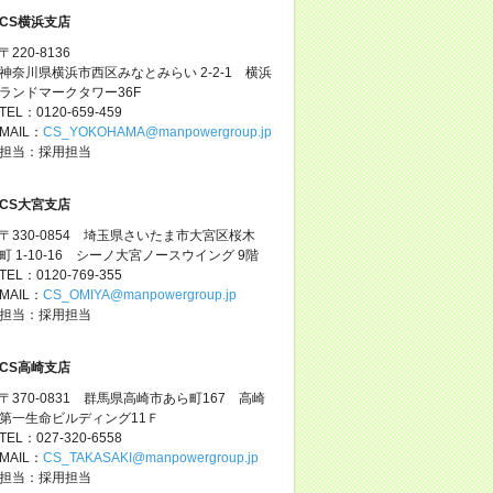
CS横浜支店
〒220-8136
神奈川県横浜市西区みなとみらい 2-2-1 横浜
ランドマークタワー36F
TEL：0120-659-459
MAIL：
CS_YOKOHAMA@manpowergroup.jp
担当：採用担当
CS大宮支店
〒330-0854 埼玉県さいたま市大宮区桜木
町 1-10-16 シーノ大宮ノースウイング 9階
TEL：0120-769-355
MAIL：
CS_OMIYA@manpowergroup.jp
担当：採用担当
CS高崎支店
〒370-0831 群馬県高崎市あら町167 高崎
第一生命ビルディング11Ｆ
TEL：027-320-6558
MAIL：
CS_TAKASAKI@manpowergroup.jp
担当：採用担当