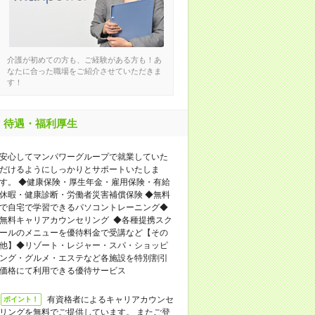
介護が初めての方も、ご経験がある方も！あ
なたに合った職場をご紹介させていただきま
す！
待遇・福利厚生
安心してマンパワーグループで就業していた
だけるようにしっかりとサポートいたしま
す。 ◆健康保険・厚生年金・雇用保険・有給
休暇・健康診断・労働者災害補償保険 ◆無料
で自宅で学習できるパソコントレーニング◆
無料キャリアカウンセリング ◆各種提携スク
ールのメニューを優待料金で受講など【その
他】◆リゾート・レジャー・スパ・ショッピ
ング・グルメ・エステなど各施設を特別割引
価格にて利用できる優待サービス
有資格者によるキャリアカウンセ
ポイント！
リングを無料でご提供しています。 またご登