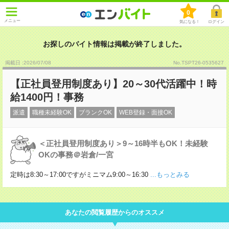
0
メニュー
気になる！
ログイン
お探しのバイト情報は掲載が終了しました。
掲載日 :2026
/
07
/
08
No.TSPT26-0535627
【正社員登用制度あり】20～30代活躍中！時
給1400円！事務
派遣
職種未経験OK
ブランクOK
WEB登録・面接OK
＜正社員登用制度あり＞9～16時半もOK！未経験
OKの事務＠岩倉/一宮
定時は8:30～17:00ですがミニマム9:00～16:30
...もっとみる
あなたの閲覧履歴からのオススメ