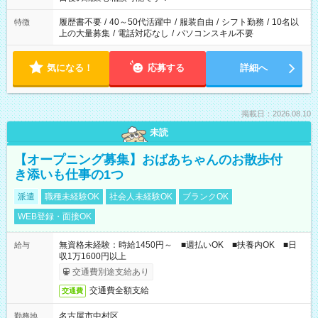
の勤務時間。 合計で週40時間を超える場合は応募できません。
履歴書不要
/
40～50代活躍中
/
服装自由
/
シフト勤務
/
10名以
特徴
上の大量募集
/
電話対応なし
/
パソコンスキル不要
気になる！
応募する
詳細へ
掲載日：2026.08.10
未読
【オープニング募集】おばあちゃんのお散歩付
き添いも仕事の1つ
派遣
職種未経験OK
社会人未経験OK
ブランクOK
WEB登録・面接OK
無資格未経験：時給1450円～ ■週払いOK ■扶養内OK ■日
給与
収1万1600円以上
交通費別途支給あり
交通費全額支給
交通費
名古屋市中村区
勤務地