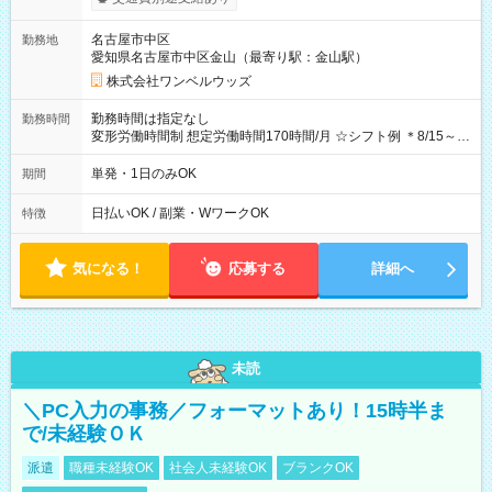
OK！（規定あり） ┗働いたその日に現金GET♪ お仕事後はコン
ビニATMから 日払い分を引き落とせます！ 【試用期間】試用
名古屋市中区
勤務地
期間なし
愛知県名古屋市中区金山（最寄り駅：金山駅）
株式会社ワンベルウッズ
勤務時間は指定なし
勤務時間
変形労働時間制 想定労働時間170時間/月 ☆シフト例 ＊8/15～
10/26 全日共通 08：00～12：00 17：00～21：00 ＊8/31
～9/19のみ下記シフトもあります！ 12：00～16：00 ＊9/6～
単発・1日のみOK
期間
10/6、10/11～26のみ下記シフトもあります！ 07：00～11：
00
日払いOK / 副業・WワークOK
特徴
気になる！
応募する
詳細へ
未読
＼PC入力の事務／フォーマットあり！15時半ま
で/未経験ＯＫ
派遣
職種未経験OK
社会人未経験OK
ブランクOK