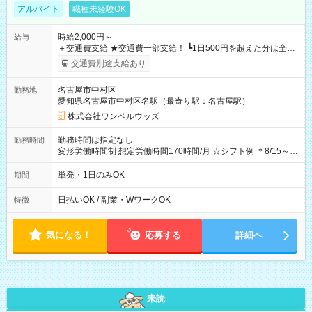
アルバイト
職種未経験OK
時給2,000円～
給与
＋交通費支給 ★交通費一部支給！ ┗1日500円を超えた分は全額
支給！ ※往復500円以内の方は自己負担となります ★日払い
交通費別途支給あり
OK！（規定あり） ┗働いたその日に現金GET♪ お仕事後はコン
ビニATMから 日払い分を引き落とせます！ 【試用期間】試用
名古屋市中村区
勤務地
期間なし
愛知県名古屋市中村区名駅（最寄り駅：名古屋駅）
株式会社ワンベルウッズ
勤務時間は指定なし
勤務時間
変形労働時間制 想定労働時間170時間/月 ☆シフト例 ＊8/15～
10/26 全日共通 08：00～12：00 17：00～21：00 ＊8/31
～9/19のみ下記シフトもあります！ 12：00～16：00 ＊9/6～
単発・1日のみOK
期間
10/6、10/11～26のみ下記シフトもあります！ 07：00～11：
00
日払いOK / 副業・WワークOK
特徴
気になる！
応募する
詳細へ
未読