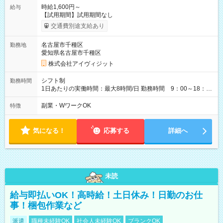
時給1,600円～
給与
【試用期間】試用期間なし
交通費別途支給あり
名古屋市千種区
勤務地
愛知県名古屋市千種区
株式会社アイヴィジット
シフト制
勤務時間
1日あたりの実働時間：最大8時間/日 勤務時間 9：00～18：
00(実働8h、休憩1h) 土日祝含む週3日～OK、シフト制 ※もちろ
ん週5日勤務もOK♪ 勤務期間：2026年8月12日～9月9日※リスト
副業・WワークOK
特徴
全件完了で業務終了
気になる！
応募する
詳細へ
未読
給与即払いOK！高時給！土日休み！日勤のお仕
事！梱包作業など
派遣
職種未経験OK
社会人未経験OK
ブランクOK