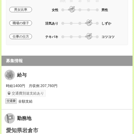
20代
30
40
50
60
男女比率
女性
男性
職場の様子
活気あり
しずか
仕事の仕方
テキパキ
コツコツ
募集情報
給与
時給1400円 月収例 207,760円
交通費別途支給あり
全額支給
交通費
勤務地
愛知県岩倉市