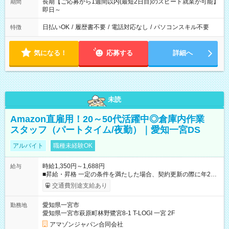
長期【ご応募から1週間以内(最短2日目)のスピード就業が可能】
期間
即日～
日払いOK
/
履歴書不要
/
電話対応なし
/
パソコンスキル不要
特徴
気になる！
応募する
詳細へ
未読
Amazon直雇用！20～50代活躍中◎倉庫内作業
スタッフ（パートタイム/夜勤）｜愛知一宮DS
アルバイト
職種未経験OK
時給1,350円～1,688円
給与
■昇給・昇格 一定の条件を満たした場合、契約更新の際に年2回
まで昇給の機会があります。 ■正社員登用制度あり ※月末締/翌
交通費別途支給あり
月25日支払い ※時間外手当、別途支給 ※深夜割増賃金 (22:00～
翌5:00までは時給が25%UPします) ☆給与前払い制度有！
愛知県一宮市
勤務地
☆Amazon直雇用で安定して働けます！ 【試用期間】試用期間
愛知県一宮市萩原町林野鷺宮8-1 T-LOGI 一宮 2F
あり 試用期間の長さ：1週間 雇用形態、給与は本採用時と同じ
です。
アマゾンジャパン合同会社