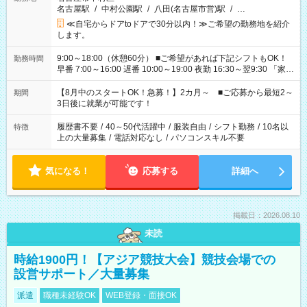
名古屋駅
/
中村公園駅
/
八田(名古屋市営)駅
/
…
≪自宅からドアtoドアで30分以内！≫ご希望の勤務地を紹介
します。
9:00～18:00（休憩60分） ■ご希望があれば下記シフトもOK！
勤務時間
早番 7:00～16:00 遅番 10:00～19:00 夜勤 16:30～翌9:30 「家族
と休みを合わせたい」 「余裕を持って夕飯の準備がしたい」
「できれば残業はしたくない」 など、ご希望を教えてください
【8月中のスタートOK！急募！】2カ月～ ■ご応募から最短2～
期間
ね。 ※Wワーク希望の方へ 今ご覧のお仕事で希望する勤務時間
3日後に就業が可能です！
と、もう1つのお仕事の勤務時間。 合計で週40時間を超える場
合は応募できません。
履歴書不要
/
40～50代活躍中
/
服装自由
/
シフト勤務
/
10名以
特徴
上の大量募集
/
電話対応なし
/
パソコンスキル不要
気になる！
応募する
詳細へ
掲載日：2026.08.10
未読
時給1900円！【アジア競技大会】競技会場での
設営サポート／大量募集
派遣
職種未経験OK
WEB登録・面接OK