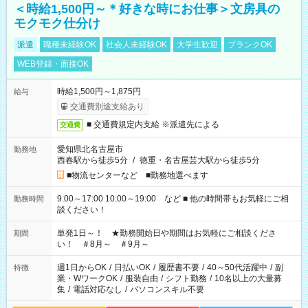
＜時給1,500円～＊好きな時にお仕事＞文房具の
モクモク仕分け
派遣
職種未経験OK
社会人未経験OK
大学生歓迎
ブランクOK
WEB登録・面接OK
時給1,500円～1,875円
給与
交通費別途支給あり
■ 交通費規定内支給 ※派遣先による
交通費
愛知県北名古屋市
勤務地
西春駅から徒歩5分
/
徳重・名古屋芸大駅から徒歩5分
■物流センターなど ■勤務地選べます
9:00～17:00 10:00～19:00 など ■ 他の時間帯もお気軽にご相
勤務時間
談ください！
単発1日～！ ★勤務開始日や期間はお気軽にご相談くださ
期間
い！ ＃8月～ ＃9月～
週1日からOK
/
日払いOK
/
履歴書不要
/
40～50代活躍中
/
副
特徴
業・WワークOK
/
服装自由
/
シフト勤務
/
10名以上の大量募
集
/
電話対応なし
/
パソコンスキル不要