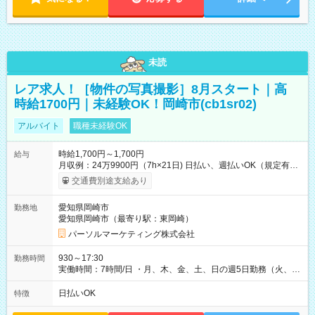
未読
レア求人！［物件の写真撮影］8月スタート｜高
時給1700円｜未経験OK！岡崎市(cb1sr02)
アルバイト
職種未経験OK
時給1,700円～1,700円
給与
月収例：24万9900円（7h×21日) 日払い、週払いOK（規定有
り） 【試用期間】試用期間なし
交通費別途支給あり
愛知県岡崎市
勤務地
愛知県岡崎市（最寄り駅：東岡崎）
パーソルマーケティング株式会社
930～17:30
勤務時間
実働時間：7時間/日 ・月、木、金、土、日の週5日勤務（火、水
は固定休です／夏季、年末年始等、長期休暇有り！） ・ワンシ
フト！ 残業ほぼナシ（0～5h/月）
日払いOK
特徴