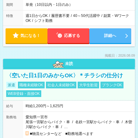
単発（10日以内・1日のみ）
期間
週1日からOK
/
履歴書不要
/
40～50代活躍中
/
副業・Wワーク
特徴
OK
/
シフト勤務
気になる！
応募する
詳細へ
掲載日：2026.08.09
未読
〈空いた日1日のみからOK〉＊チラシの仕分け
派遣
職種未経験OK
社会人未経験OK
大学生歓迎
ブランクOK
WEB登録・面接OK
時給1,200円～1,625円
給与
愛知県一宮市
勤務地
尾張一宮駅からバイク・車
/
名鉄一宮駅からバイク・車
/
木曽
川駅からバイク・車
/
…
■物流センターなど ■勤務地選べます