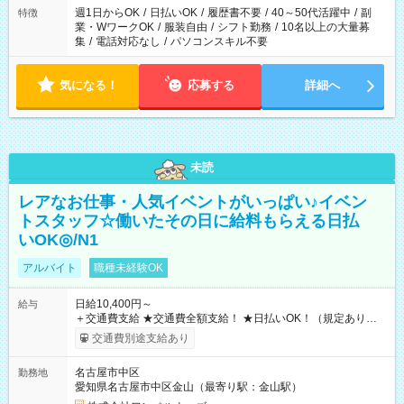
週1日からOK
/
日払いOK
/
履歴書不要
/
40～50代活躍中
/
副
特徴
業・WワークOK
/
服装自由
/
シフト勤務
/
10名以上の大量募
集
/
電話対応なし
/
パソコンスキル不要
気になる！
応募する
詳細へ
未読
レアなお仕事・人気イベントがいっぱい♪イベン
トスタッフ☆働いたその日に給料もらえる日払
いOK◎/N1
アルバイト
職種未経験OK
日給10,400円～
給与
＋交通費支給 ★交通費全額支給！ ★日払いOK！（規定あり） ┗
働いたその日に現金GET♪ お仕事後はコンビニATMから 日払
交通費別途支給あり
い分を引き落とせます！ 【試用期間】試用期間なし
名古屋市中区
勤務地
愛知県名古屋市中区金山（最寄り駅：金山駅）