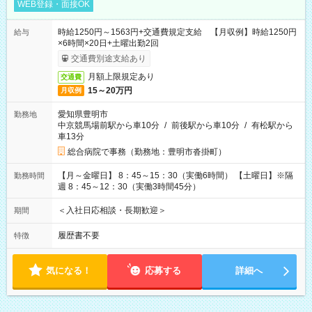
WEB登録・面接OK
時給1250円～1563円+交通費規定支給 【月収例】時給1250円
給与
×6時間×20日+土曜出勤2回
交通費別途支給あり
月額上限規定あり
交通費
15～20万円
月収例
愛知県豊明市
勤務地
中京競馬場前駅から車10分
/
前後駅から車10分
/
有松駅から
車13分
総合病院で事務（勤務地：豊明市沓掛町）
【月～金曜日】 8：45～15：30（実働6時間） 【土曜日】※隔
勤務時間
週 8：45～12：30（実働3時間45分）
＜入社日応相談・長期歓迎＞
期間
履歴書不要
特徴
気になる！
応募する
詳細へ