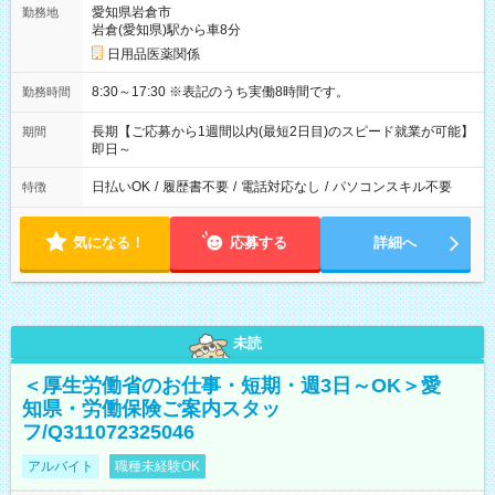
愛知県岩倉市
勤務地
岩倉(愛知県)駅から車8分
日用品医薬関係
8:30～17:30 ※表記のうち実働8時間です。
勤務時間
長期【ご応募から1週間以内(最短2日目)のスピード就業が可能】
期間
即日～
日払いOK
/
履歴書不要
/
電話対応なし
/
パソコンスキル不要
特徴
気になる！
応募する
詳細へ
未読
＜厚生労働省のお仕事・短期・週3日～OK＞愛
知県・労働保険ご案内スタッ
フ/Q311072325046
アルバイト
職種未経験OK