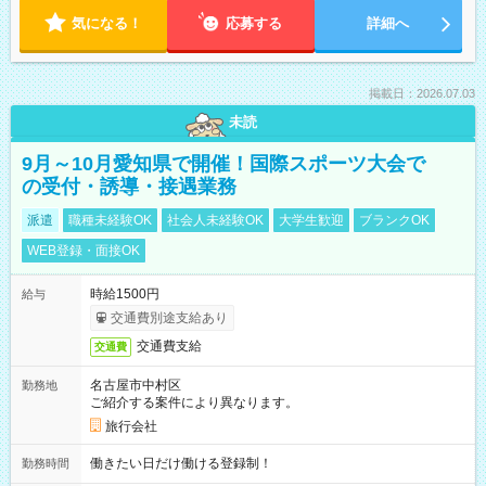
気になる！
応募する
詳細へ
掲載日：2026.07.03
未読
9月～10月愛知県で開催！国際スポーツ大会で
の受付・誘導・接遇業務
派遣
職種未経験OK
社会人未経験OK
大学生歓迎
ブランクOK
WEB登録・面接OK
時給1500円
給与
交通費別途支給あり
交通費支給
交通費
名古屋市中村区
勤務地
ご紹介する案件により異なります。
旅行会社
働きたい日だけ働ける登録制！
勤務時間