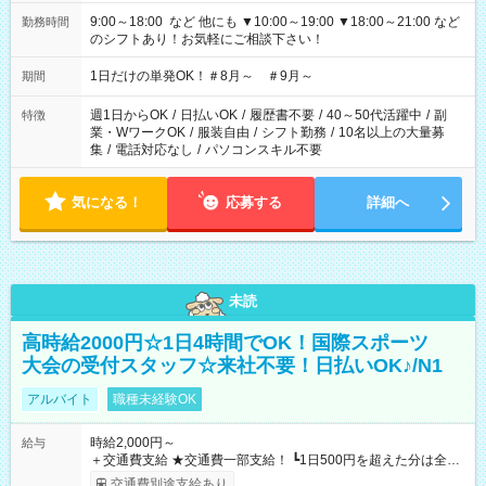
9:00～18:00 など 他にも ▼10:00～19:00 ▼18:00～21:00 など
勤務時間
のシフトあり！お気軽にご相談下さい！
1日だけの単発OK！＃8月～ ＃9月～
期間
週1日からOK
/
日払いOK
/
履歴書不要
/
40～50代活躍中
/
副
特徴
業・WワークOK
/
服装自由
/
シフト勤務
/
10名以上の大量募
集
/
電話対応なし
/
パソコンスキル不要
気になる！
応募する
詳細へ
未読
高時給2000円☆1日4時間でOK！国際スポーツ
大会の受付スタッフ☆来社不要！日払いOK♪/N1
アルバイト
職種未経験OK
時給2,000円～
給与
＋交通費支給 ★交通費一部支給！ ┗1日500円を超えた分は全額
支給！ ※往復500円以内の方は自己負担となります ★日払い
交通費別途支給あり