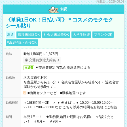
掲載日：2026.08.09
未読
《単発1日OK！日払い可》＊コスメのモクモク
シール貼り
派遣
職種未経験OK
社会人未経験OK
大学生歓迎
ブランクOK
WEB登録・面接OK
時給1,500円～1,875円
給与
交通費別途支給あり
■ 交通費規定内支給 ※派遣先による
交通費
名古屋市中村区
勤務地
名古屋駅から徒歩5分
/
名鉄名古屋駅から徒歩5分
/
近鉄名古
屋駅から徒歩5分
/
…
■物流センターなど ■勤務地選べます
＜1日3時間～OK！＞ ▼ 例えば… ▼ 15:00～18:00 15:00～
勤務時間
22:00 17:00～22:00 など こちら以外の時間もお気軽にご相談く
ださい！
単発1日～！ ★勤務開始日や期間はお気軽にご相談くださ
期間
い！ ＃8月～ ＃9月～