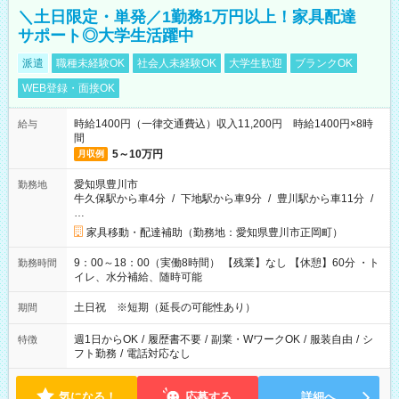
＼土日限定・単発／1勤務1万円以上！家具配達
サポート◎大学生活躍中
派遣
職種未経験OK
社会人未経験OK
大学生歓迎
ブランクOK
WEB登録・面接OK
時給1400円（一律交通費込）収入11,200円 時給1400円×8時
給与
間
5～10万円
月収例
愛知県豊川市
勤務地
牛久保駅から車4分
/
下地駅から車9分
/
豊川駅から車11分
/
…
家具移動・配達補助（勤務地：愛知県豊川市正岡町）
9：00～18：00（実働8時間） 【残業】なし 【休憩】60分 ・ト
勤務時間
イレ、水分補給、随時可能
土日祝 ※短期（延長の可能性あり）
期間
週1日からOK
/
履歴書不要
/
副業・WワークOK
/
服装自由
/
シ
特徴
フト勤務
/
電話対応なし
気になる！
応募する
詳細へ