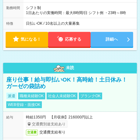
シフト制
勤務時間
1日あたりの実働時間：最大8時間/日 シフト例 ・23時～8時
日払いOK / 10名以上の大量募集
特徴
気になる！
応募する
詳細へ
未読
座り仕事！給与即払いOK！高時給！土日休み！
ガーゼの袋詰め
派遣
職種未経験OK
社会人未経験OK
ブランクOK
WEB登録・面接OK
時給1350円 【月収例】216000円以上
給与
交通費別途支給あり
交通費支給有り
交通費