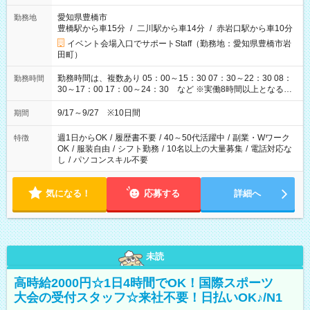
愛知県豊橋市
勤務地
豊橋駅から車15分
/
二川駅から車14分
/
赤岩口駅から車10分
イベント会場入口でサポートStaff（勤務地：愛知県豊橋市岩
田町）
勤務時間は、複数あり 05：00～15：30 07：30～22：30 08：
勤務時間
30～17：00 17：00～24：30 など ※実働8時間以上となる勤
務もあります。 【休憩】60分+他休憩あり 交替で取得します。
安全面に配慮しこまめな休憩があります。
9/17～9/27 ※10日間
期間
週1日からOK
/
履歴書不要
/
40～50代活躍中
/
副業・Wワーク
特徴
OK
/
服装自由
/
シフト勤務
/
10名以上の大量募集
/
電話対応な
し
/
パソコンスキル不要
気になる！
応募する
詳細へ
未読
高時給2000円☆1日4時間でOK！国際スポーツ
大会の受付スタッフ☆来社不要！日払いOK♪/N1