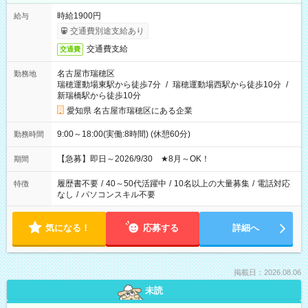
時給1900円
給与
交通費別途支給あり
交通費支給
交通費
名古屋市瑞穂区
勤務地
瑞穂運動場東駅から徒歩7分
/
瑞穂運動場西駅から徒歩10分
/
新瑞橋駅から徒歩10分
愛知県 名古屋市瑞穂区にある企業
9:00～18:00(実働:8時間) (休憩60分)
勤務時間
【急募】即日～2026/9/30 ★8月～OK！
期間
履歴書不要
/
40～50代活躍中
/
10名以上の大量募集
/
電話対応
特徴
なし
/
パソコンスキル不要
気になる！
応募する
詳細へ
掲載日：2026.08.06
未読