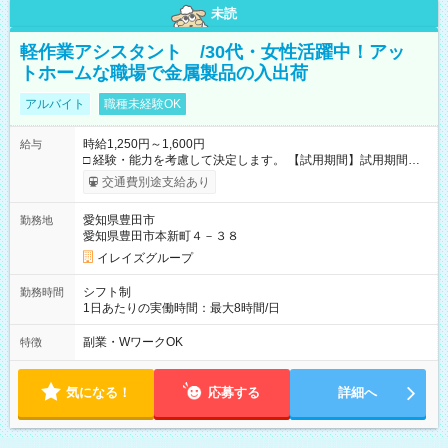
未読
軽作業アシスタント /30代・女性活躍中！アッ
トホームな職場で金属製品の入出荷
アルバイト
職種未経験OK
時給1,250円～1,600円
給与
□ 経験・能力を考慮して決定します。 【試用期間】試用期間な
し
交通費別途支給あり
愛知県豊田市
勤務地
愛知県豊田市本新町４－３８
イレイズグループ
シフト制
勤務時間
1日あたりの実働時間：最大8時間/日
副業・WワークOK
特徴
気になる！
応募する
詳細へ