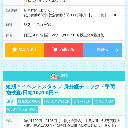
株式会社ワンベルウッズ
勤務時間は指定なし
勤務時間
変形労働時間制 想定労働時間160時間/月 【シフト例】 ・10：
00～20：00
単発・1日のみOK
期間
日払いOK / 副業・WワークOK / 10名以上の大量募集
特徴
気になる！
応募する
詳細へ
未読
短期＊イベントスタッフ/身分証チェック・手荷
物検査/日給10,200円～
派遣
職種未経験OK
社会人未経験OK
大学生歓迎
ブランクOK
WEB登録・面接OK
時給1700円～2125円（一律交通費込）【収入例】6.3万円以上
給与
可能 時給1700円×7.5時間×5日間（勤務日数により異なる）