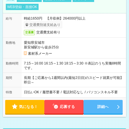
WEB登録・面接OK
時給1650円 【月収例】264000円以上
給与
交通費別途支給あり
交通費支給有り
交通費
愛知県安城市
勤務地
新安城駅から徒歩25分
素材系メーカー
7:15～16:00 16:15～1:30 18:15～3:30 ※表記のうち実働8時間
勤務時間
です。
長期【ご応募から1週間以内(最短2日目)のスピード就業が可能】
期間
即日～
日払いOK
/
履歴書不要
/
電話対応なし
/
パソコンスキル不要
特徴
気になる！
応募する
詳細へ