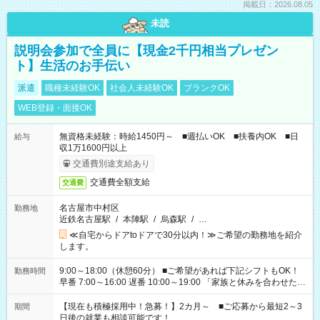
掲載日：2026.08.05
未読
説明会参加で全員に【現金2千円相当プレゼン
ト】生活のお手伝い
派遣
職種未経験OK
社会人未経験OK
ブランクOK
WEB登録・面接OK
無資格未経験：時給1450円～ ■週払いOK ■扶養内OK ■日
給与
収1万1600円以上
交通費別途支給あり
交通費全額支給
交通費
名古屋市中村区
勤務地
近鉄名古屋駅
/
本陣駅
/
烏森駅
/
…
≪自宅からドアtoドアで30分以内！≫ご希望の勤務地を紹介
します。
9:00～18:00（休憩60分） ■ご希望があれば下記シフトもOK！
勤務時間
早番 7:00～16:00 遅番 10:00～19:00 「家族と休みを合わせた
い」 「余裕を持って夕飯の準備がしたい」 「できれば残業はし
たくない」 など、ご希望を教えてくださいね。 ※Wワーク希望
【現在も積極採用中！急募！】2カ月～ ■ご応募から最短2～3
期間
の方へ 今ご覧のお仕事で希望する勤務時間と、もう1つのお仕事
日後の就業も相談可能です！