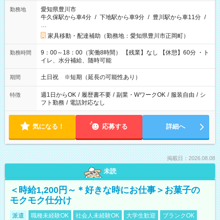
愛知県豊川市
勤務地
牛久保駅から車4分
/
下地駅から車9分
/
豊川駅から車11分
/
…
家具移動・配達補助（勤務地：愛知県豊川市正岡町）
9：00～18：00（実働8時間） 【残業】なし 【休憩】60分 ・ト
勤務時間
イレ、水分補給、随時可能
土日祝 ※短期（延長の可能性あり）
期間
週1日からOK
/
履歴書不要
/
副業・WワークOK
/
服装自由
/
シ
特徴
フト勤務
/
電話対応なし
気になる！
応募する
詳細へ
掲載日：2026.08.08
未読
＜時給1,200円～＊好きな時にお仕事＞お菓子の
モクモク仕分け
派遣
職種未経験OK
社会人未経験OK
大学生歓迎
ブランクOK