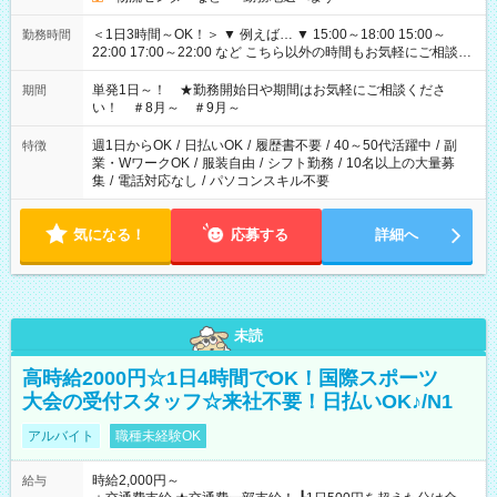
＜1日3時間～OK！＞ ▼ 例えば… ▼ 15:00～18:00 15:00～
勤務時間
22:00 17:00～22:00 など こちら以外の時間もお気軽にご相談く
ださい！
単発1日～！ ★勤務開始日や期間はお気軽にご相談くださ
期間
い！ ＃8月～ ＃9月～
週1日からOK
/
日払いOK
/
履歴書不要
/
40～50代活躍中
/
副
特徴
業・WワークOK
/
服装自由
/
シフト勤務
/
10名以上の大量募
集
/
電話対応なし
/
パソコンスキル不要
気になる！
応募する
詳細へ
未読
高時給2000円☆1日4時間でOK！国際スポーツ
大会の受付スタッフ☆来社不要！日払いOK♪/N1
アルバイト
職種未経験OK
時給2,000円～
給与