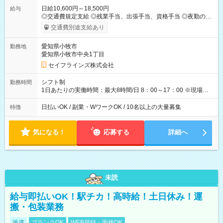
日給10,600円～18,500円
給与
◎交通費規定支給 ◎残業手当、出張手当、資格手当 ◎夜勤の場
合：22時～翌5時は割増給与 ◎日払い・週払い可(希望者／条件
交通費別途支給あり
有) ＜月収例＞ 入社3か月：月収28万 入社1年：月収39万 ◎自分
のぺースで勤務可能 週3～OK！あなたの働き方と相談します♪
愛知県小牧市
勤務地
ダブルワークも可能です☺ ◎髪色、ピアス、タトゥーOK おしゃ
愛知県小牧市中央1丁目
れも自由に楽しめます！ 【試用期間】試用期間あり 試用期間の
長さ：3ヶ月 雇用形態、給与は本採用時と同じです。
セイフラインズ株式会社
シフト制
勤務時間
1日あたりの実働時間：最大8時間/日 8：00～17：00 ※現場によ
っては多少時間は前後します ▶残業ほとんどなし！ ▶時間より
早く終わることの方が多いと思います。現場によっては午前中
日払いOK / 副業・WワークOK / 10名以上の大量募集
特徴
で終わってしまう場合も。その場合も日給は同額支給！ ▶ご希
望の方は夜勤（21:00～6:00）のお仕事も可能。
気になる！
応募する
詳細へ
未読
給与即払いOK！駅チカ！高時給！土日休み！運
搬・包装業務
派遣
ブランクOK
WEB登録・面接OK