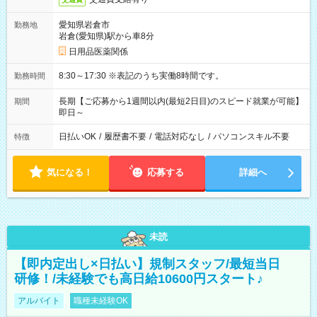
愛知県岩倉市
勤務地
岩倉(愛知県)駅から車8分
日用品医薬関係
8:30～17:30 ※表記のうち実働8時間です。
勤務時間
長期【ご応募から1週間以内(最短2日目)のスピード就業が可能】
期間
即日～
日払いOK
/
履歴書不要
/
電話対応なし
/
パソコンスキル不要
特徴
気になる！
応募する
詳細へ
未読
【即内定出し×日払い】規制スタッフ/最短当日
研修！/未経験でも高日給10600円スタート♪
アルバイト
職種未経験OK