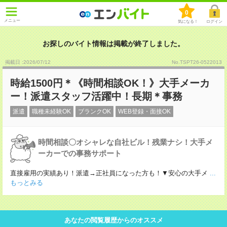
0
メニュー
気になる！
ログイン
お探しのバイト情報は掲載が終了しました。
掲載日 :2026
/
07
/
12
No.TSPT26-0522013
時給1500円＊《時間相談OK！》大手メーカ
ー！派遣スタッフ活躍中！長期＊事務
派遣
職種未経験OK
ブランクOK
WEB登録・面接OK
時間相談〇オシャレな自社ビル！残業ナシ！大手メ
ーカーでの事務サポート
直接雇用の実績あり！派遣→正社員になった方も！▼安心の大手メ
...
もっとみる
あなたの閲覧履歴からのオススメ