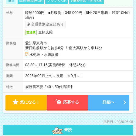
派遣
職種未経験OK
ブランクOK
WEB登録・面接OK
時給2000円 ■月収例：345,000円（8H×20日勤務＋残業10Hの
給与
場合）
交通費別途支給あり
全額支給
交通費
愛知県東海市
勤務地
新日鉄前駅から徒歩6分
/
南大高駅から車14分
水処理・水道設備
08:30～17:15(実働8時間 休憩45分)
勤務時間
2026年09月上旬～長期 ※9月～！
期間
履歴書不要
/
40～50代活躍中
特徴
気になる！
応募する
詳細へ
掲載日：2026.08.08
未読