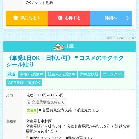
OK
/
シフト勤務
気になる！
応募する
詳細へ
掲載日：2026.08.07
未読
《単発1日OK！日払い可》＊コスメのモクモク
シール貼り
派遣
職種未経験OK
社会人未経験OK
大学生歓迎
ブランクOK
WEB登録・面接OK
時給1,500円～1,875円
給与
交通費別途支給あり
■ 交通費規定内支給 ※派遣先による
交通費
名古屋市中村区
勤務地
名古屋駅から徒歩5分
/
名鉄名古屋駅から徒歩5分
/
近鉄名古
屋駅から徒歩5分
/
…
■物流センターなど ■勤務地選べます