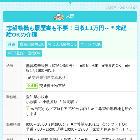
掲載日：2026.08.07
未読
志望動機も履歴書も不要！日収1.1万円～＊未経
験OKの介護
派遣
職種未経験OK
社会人未経験OK
ブランクOK
WEB登録・面接OK
無資格未経験：時給1450円～ ■週払いOK ■扶養内OK ■日
給与
収1万1600円以上
交通費別途支給あり
交通費全額支給
交通費
愛知県小牧市
勤務地
小牧駅
/
小牧原駅
/
味岡駅
/
…
≪自宅からドアtoドアで30分以内！≫ご希望の勤務地を紹介
します。
9:00～18:00（休憩60分） ■ご希望があれば下記シフトもOK！
勤務時間
早番 7:00～16:00 遅番 10:00～19:00 「家族と休みを合わせた
い」 「余裕を持って夕飯の準備がしたい」 「できれば残業はし
たくない」 など、ご希望を教えてくださいね。 ※Wワーク希望