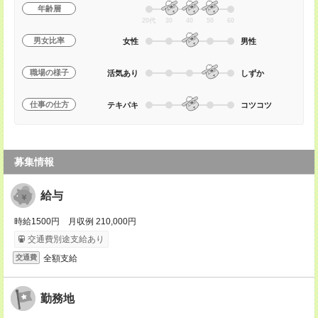
年齢層
20代
30
40
50
60
男女比率
女性
男性
職場の様子
活気あり
しずか
仕事の仕方
テキパキ
コツコツ
募集情報
給与
時給1500円 月収例 210,000円
交通費別途支給あり
全額支給
交通費
勤務地