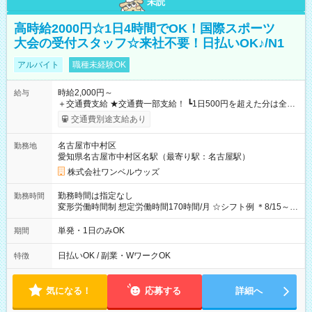
未読
高時給2000円☆1日4時間でOK！国際スポーツ
大会の受付スタッフ☆来社不要！日払いOK♪/N1
アルバイト
職種未経験OK
時給2,000円～
給与
＋交通費支給 ★交通費一部支給！ ┗1日500円を超えた分は全額
支給！ ※往復500円以内の方は自己負担となります ★日払い
交通費別途支給あり
OK！（規定あり） ┗働いたその日に現金GET♪ お仕事後はコン
ビニATMから 日払い分を引き落とせます！ 【試用期間】試用
名古屋市中村区
勤務地
期間なし
愛知県名古屋市中村区名駅（最寄り駅：名古屋駅）
株式会社ワンベルウッズ
勤務時間は指定なし
勤務時間
変形労働時間制 想定労働時間170時間/月 ☆シフト例 ＊8/15～
10/26 全日共通 08：00～12：00 17：00～21：00 ＊8/31
～9/19のみ下記シフトもあります！ 12：00～16：00 ＊9/6～
単発・1日のみOK
期間
10/6、10/11～26のみ下記シフトもあります！ 07：00～11：
00
日払いOK / 副業・WワークOK
特徴
気になる！
応募する
詳細へ