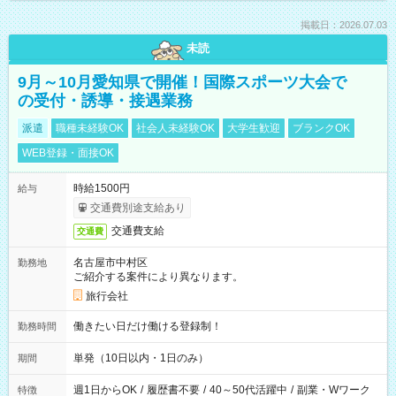
掲載日：2026.07.03
未読
9月～10月愛知県で開催！国際スポーツ大会で
の受付・誘導・接遇業務
派遣
職種未経験OK
社会人未経験OK
大学生歓迎
ブランクOK
WEB登録・面接OK
時給1500円
給与
交通費別途支給あり
交通費支給
交通費
名古屋市中村区
勤務地
ご紹介する案件により異なります。
旅行会社
働きたい日だけ働ける登録制！
勤務時間
単発（10日以内・1日のみ）
期間
週1日からOK
/
履歴書不要
/
40～50代活躍中
/
副業・Wワーク
特徴