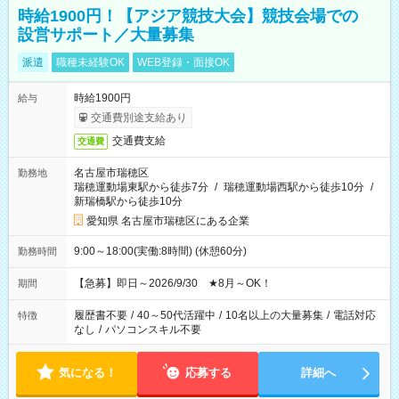
時給1900円！【アジア競技大会】競技会場での
設営サポート／大量募集
派遣
職種未経験OK
WEB登録・面接OK
時給1900円
給与
交通費別途支給あり
交通費支給
交通費
名古屋市瑞穂区
勤務地
瑞穂運動場東駅から徒歩7分
/
瑞穂運動場西駅から徒歩10分
/
新瑞橋駅から徒歩10分
愛知県 名古屋市瑞穂区にある企業
9:00～18:00(実働:8時間) (休憩60分)
勤務時間
【急募】即日～2026/9/30 ★8月～OK！
期間
履歴書不要
/
40～50代活躍中
/
10名以上の大量募集
/
電話対応
特徴
なし
/
パソコンスキル不要
気になる！
応募する
詳細へ