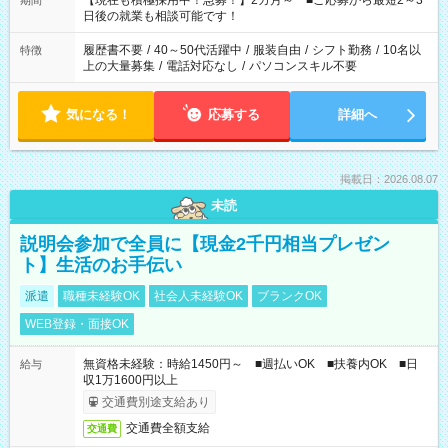
【現在も積極採用中！急募！】2カ月～ ■ご応募から最短2～3
期間
の方へ 今ご覧のお仕事で希望する勤務時間と、もう1つのお仕事
日後の就業も相談可能です！
の勤務時間。 合計で週40時間を超える場合は応募できません。
履歴書不要
/
40～50代活躍中
/
服装自由
/
シフト勤務
/
10名以
特徴
上の大量募集
/
電話対応なし
/
パソコンスキル不要
気になる！
応募する
詳細へ
掲載日：2026.08.07
未読
説明会参加で全員に【現金2千円相当プレゼン
ト】生活のお手伝い
派遣
職種未経験OK
社会人未経験OK
ブランクOK
WEB登録・面接OK
無資格未経験：時給1450円～ ■週払いOK ■扶養内OK ■日
給与
収1万1600円以上
交通費別途支給あり
交通費全額支給
交通費