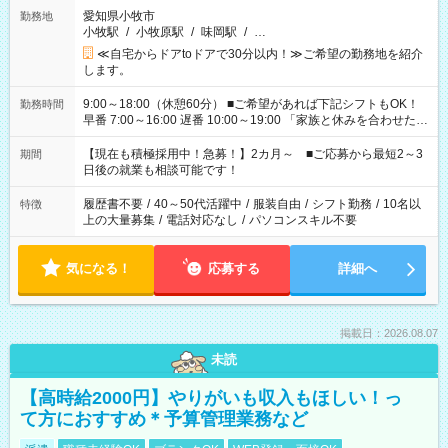
愛知県小牧市
勤務地
小牧駅
/
小牧原駅
/
味岡駅
/
…
≪自宅からドアtoドアで30分以内！≫ご希望の勤務地を紹介
します。
9:00～18:00（休憩60分） ■ご希望があれば下記シフトもOK！
勤務時間
早番 7:00～16:00 遅番 10:00～19:00 「家族と休みを合わせた
い」 「余裕を持って夕飯の準備がしたい」 「できれば残業はし
たくない」 など、ご希望を教えてくださいね。 ※Wワーク希望
【現在も積極採用中！急募！】2カ月～ ■ご応募から最短2～3
期間
の方へ 今ご覧のお仕事で希望する勤務時間と、もう1つのお仕事
日後の就業も相談可能です！
の勤務時間。 合計で週40時間を超える場合は応募できません。
履歴書不要
/
40～50代活躍中
/
服装自由
/
シフト勤務
/
10名以
特徴
上の大量募集
/
電話対応なし
/
パソコンスキル不要
気になる！
応募する
詳細へ
掲載日：2026.08.07
未読
【高時給2000円】やりがいも収入もほしい！っ
て方におすすめ＊予算管理業務など