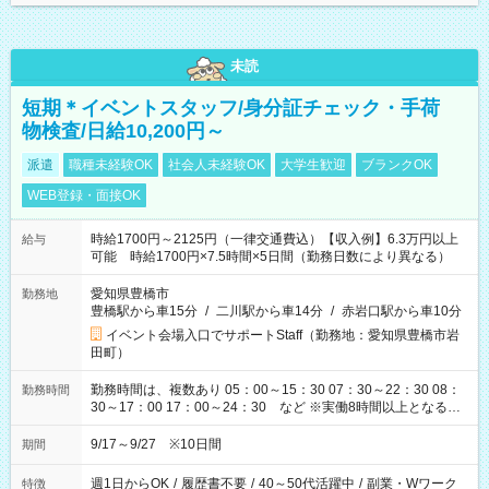
未読
短期＊イベントスタッフ/身分証チェック・手荷
物検査/日給10,200円～
派遣
職種未経験OK
社会人未経験OK
大学生歓迎
ブランクOK
WEB登録・面接OK
時給1700円～2125円（一律交通費込）【収入例】6.3万円以上
給与
可能 時給1700円×7.5時間×5日間（勤務日数により異なる）
愛知県豊橋市
勤務地
豊橋駅から車15分
/
二川駅から車14分
/
赤岩口駅から車10分
イベント会場入口でサポートStaff（勤務地：愛知県豊橋市岩
田町）
勤務時間は、複数あり 05：00～15：30 07：30～22：30 08：
勤務時間
30～17：00 17：00～24：30 など ※実働8時間以上となる勤
務もあります。 【休憩】60分+他休憩あり 交替で取得します。
安全面に配慮しこまめな休憩があります。
9/17～9/27 ※10日間
期間
週1日からOK
/
履歴書不要
/
40～50代活躍中
/
副業・Wワーク
特徴