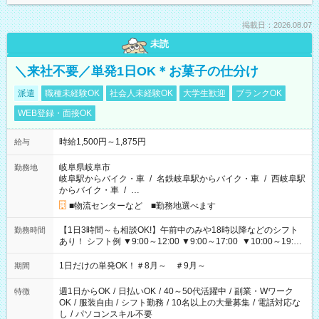
掲載日：2026.08.07
未読
＼来社不要／単発1日OK＊お菓子の仕分け
派遣
職種未経験OK
社会人未経験OK
大学生歓迎
ブランクOK
WEB登録・面接OK
時給1,500円～1,875円
給与
岐阜県岐阜市
勤務地
岐阜駅からバイク・車
/
名鉄岐阜駅からバイク・車
/
西岐阜駅
からバイク・車
/
…
■物流センターなど ■勤務地選べます
【1日3時間～も相談OK!】午前中のみや18時以降などのシフト
勤務時間
あり！ シフト例 ▼9:00～12:00 ▼9:00～17:00 ▼10:00～19:00
▼18:00～21:00
1日だけの単発OK！＃8月～ ＃9月～
期間
週1日からOK
/
日払いOK
/
40～50代活躍中
/
副業・Wワーク
特徴
OK
/
服装自由
/
シフト勤務
/
10名以上の大量募集
/
電話対応な
し
/
パソコンスキル不要