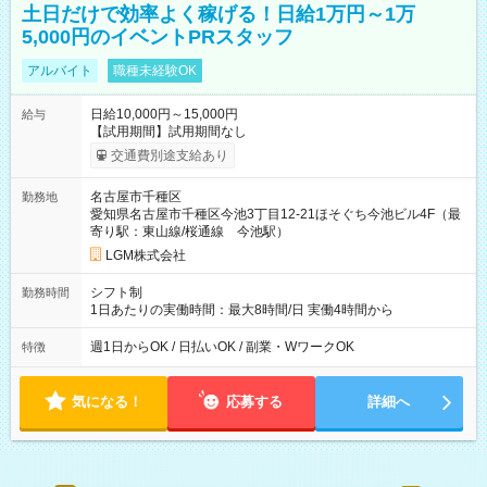
土日だけで効率よく稼げる！日給1万円～1万
5,000円のイベントPRスタッフ
アルバイト
職種未経験OK
日給10,000円～15,000円
給与
【試用期間】試用期間なし
交通費別途支給あり
名古屋市千種区
勤務地
愛知県名古屋市千種区今池3丁目12-21ほそぐち今池ビル4F（最
寄り駅：東山線/桜通線 今池駅）
LGM株式会社
シフト制
勤務時間
1日あたりの実働時間：最大8時間/日 実働4時間から
週1日からOK / 日払いOK / 副業・WワークOK
特徴
気になる！
応募する
詳細へ