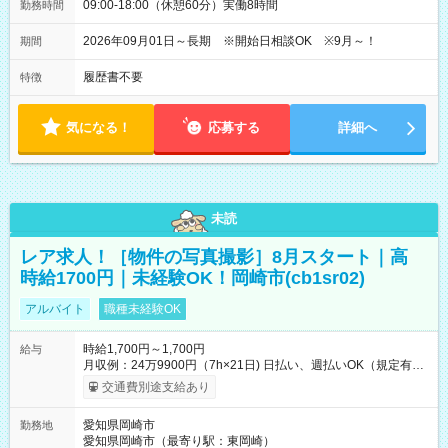
09:00-18:00（休憩60分）実働8時間
勤務時間
2026年09月01日～長期 ※開始日相談OK ※9月～！
期間
履歴書不要
特徴
気になる！
応募する
詳細へ
未読
レア求人！［物件の写真撮影］8月スタート｜高
時給1700円｜未経験OK！岡崎市(cb1sr02)
アルバイト
職種未経験OK
時給1,700円～1,700円
給与
月収例：24万9900円（7h×21日) 日払い、週払いOK（規定有
り） 【試用期間】試用期間なし
交通費別途支給あり
愛知県岡崎市
勤務地
愛知県岡崎市（最寄り駅：東岡崎）