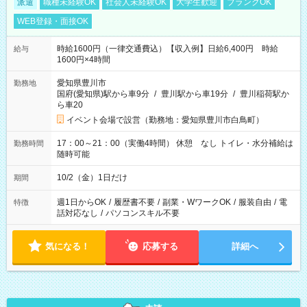
派遣
職種未経験OK
社会人未経験OK
大学生歓迎
ブランクOK
WEB登録・面接OK
時給1600円（一律交通費込）【収入例】日給6,400円 時給
給与
1600円×4時間
愛知県豊川市
勤務地
国府(愛知県)駅から車9分
/
豊川駅から車19分
/
豊川稲荷駅か
ら車20
イベント会場で設営（勤務地：愛知県豊川市白鳥町）
17：00～21：00（実働4時間） 休憩 なし トイレ・水分補給は
勤務時間
随時可能
10/2（金）1日だけ
期間
週1日からOK
/
履歴書不要
/
副業・WワークOK
/
服装自由
/
電
特徴
話対応なし
/
パソコンスキル不要
気になる！
応募する
詳細へ