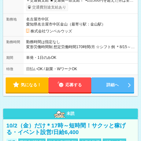
＋交通費支給 ★交通費一部支給！ ┗1日500円を超えた分は全額
支給！ ※往復500円以内の方は自己負担となります ★日払い
交通費別途支給あり
OK！（規定あり） ┗働いたその日に現金GET♪ お仕事後はコン
ビニATMから 日払い分を引き落とせます！ 【試用期間】試用
名古屋市中区
勤務地
期間なし
愛知県名古屋市中区金山（最寄り駅：金山駅）
株式会社ワンベルウッズ
勤務時間は指定なし
勤務時間
変形労働時間制 想定労働時間170時間/月 ☆シフト例 ＊8/15～
10/26 全日共通 08：00～12：00 17：00～21：00 ＊8/31
～9/19のみ下記シフトもあります！ 12：00～16：00 ＊9/6～
単発・1日のみOK
期間
10/6、10/11～26のみ下記シフトもあります！ 07：00～11：
00
日払いOK / 副業・WワークOK
特徴
気になる！
応募する
詳細へ
未読
10/2（金）だけ＊17時～短時間！サクッと稼げ
る・イベント設営/日給6,400