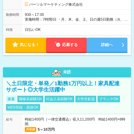
パーソルマーケティング株式会社
930～17:30
勤務時間
実働時間：7時間/日 ・月、木、金、土、日の週5日勤務（火、水
は固定休です／夏季、年末年始等、長期休暇有り！） ・ワンシ
フト！ 残業ほぼナシ（0～5h/月）
日払いOK
特徴
気になる！
応募する
詳細へ
未読
＼土日限定・単発／1勤務1万円以上！家具配達
サポート◎大学生活躍中
派遣
職種未経験OK
社会人未経験OK
大学生歓迎
ブランクOK
WEB登録・面接OK
時給1400円（一律交通費込）収入11,200円 時給1400円×8時
給与
間
5～10万円
月収例