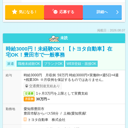
気になる！
応募する
詳細へ
掲載日：2026.08.07
未読
時給3000円！未経験OK！【トヨタ自動車】在
宅OK！豊田市で一般事務
派遣
職種未経験OK
ブランクOK
WEB登録・面接OK
時給3000円 月収例 59万円 時給3000円×実働8h×週5日×4週
給与
+残業30h ※月収例を保証するものではありません。
交通費別途支給あり
1ヶ月3万円を上限として実費支給
交通費
30万円～
月収例
愛知県豊田市
勤務地
豊田市駅からバス58分
/
土橋(愛知県)駅
トヨタ自動車 株式会社