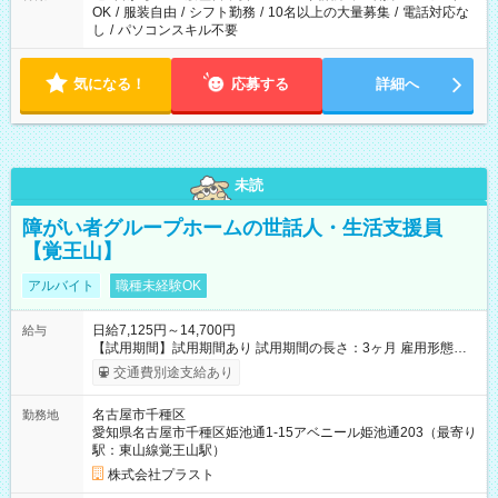
OK
/
服装自由
/
シフト勤務
/
10名以上の大量募集
/
電話対応な
し
/
パソコンスキル不要
気になる！
応募する
詳細へ
未読
障がい者グループホームの世話人・生活支援員
【覚王山】
アルバイト
職種未経験OK
日給7,125円～14,700円
給与
【試用期間】試用期間あり 試用期間の長さ：3ヶ月 雇用形態、
給与は本採用時と同じです。
交通費別途支給あり
名古屋市千種区
勤務地
愛知県名古屋市千種区姫池通1-15アベニール姫池通203（最寄り
駅：東山線覚王山駅）
株式会社プラスト