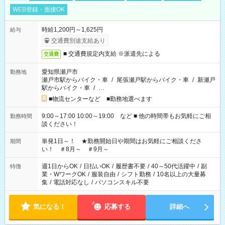
WEB登録・面接OK
時給1,200円～1,625円
給与
交通費別途支給あり
■ 交通費規定内支給 ※派遣先による
交通費
愛知県瀬戸市
勤務地
瀬戸市駅からバイク・車
/
尾張瀬戸駅からバイク・車
/
新瀬戸
駅からバイク・車
/
…
■物流センターなど ■勤務地選べます
9:00～17:00 10:00～19:00 など ■ 他の時間帯もお気軽にご相
勤務時間
談ください！
単発1日～！ ★勤務開始日や期間はお気軽にご相談くださ
期間
い！ ＃8月～ ＃9月～
週1日からOK
/
日払いOK
/
履歴書不要
/
40～50代活躍中
/
副
特徴
業・WワークOK
/
服装自由
/
シフト勤務
/
10名以上の大量募
集
/
電話対応なし
/
パソコンスキル不要
気になる！
応募する
詳細へ