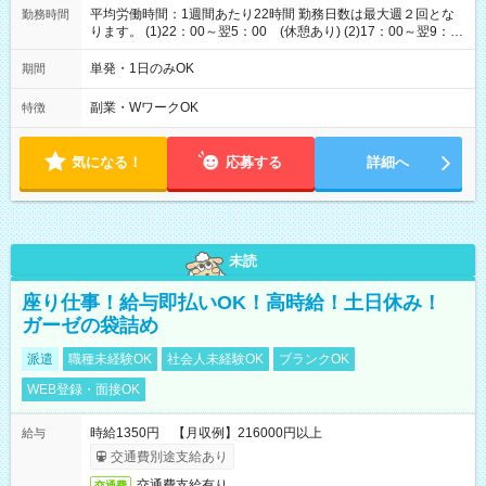
平均労働時間：1週間あたり22時間 勤務日数は最大週２回とな
勤務時間
ります。 (1)22：00～翌5：00 (休憩あり) (2)17：00～翌9：
00 (休憩あり) ３６協定提出済 平均労働時間：1週間あたり22
時間 勤務日数は最大週２回となります。 (1)22：00～翌5：00
単発・1日のみOK
期間
(休憩あり) (2)17：00～翌9：00 (休憩あり) ３６協定提出済
副業・WワークOK
特徴
気になる！
応募する
詳細へ
未読
座り仕事！給与即払いOK！高時給！土日休み！
ガーゼの袋詰め
派遣
職種未経験OK
社会人未経験OK
ブランクOK
WEB登録・面接OK
時給1350円 【月収例】216000円以上
給与
交通費別途支給あり
交通費支給有り
交通費