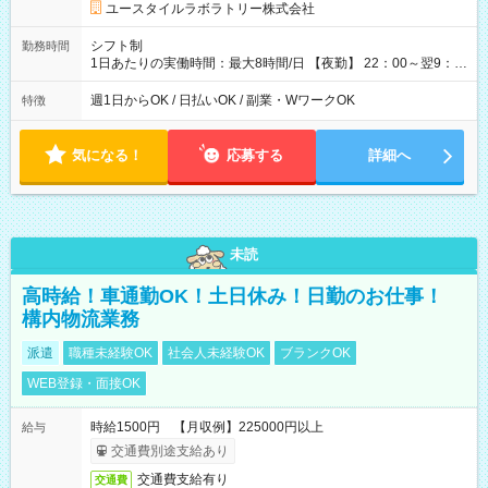
ユースタイルラボラトリー株式会社
シフト制
勤務時間
1日あたりの実働時間：最大8時間/日 【夜勤】 22：00～翌9：
00 ※週1日～OK ／ 夜勤専従 ＊＊ 勤務時間例 ＊＊ ■22時か
ら翌7時 ■23時から翌8時 ■24時から翌9時 など ※上記の時間
週1日からOK / 日払いOK / 副業・WワークOK
特徴
内で8時間勤務（休憩1時間）ご利用者様により、時間は異なり
ます。 ※曜日固定（毎週同じ曜日での勤務となります）
気になる！
応募する
詳細へ
未読
高時給！車通勤OK！土日休み！日勤のお仕事！
構内物流業務
派遣
職種未経験OK
社会人未経験OK
ブランクOK
WEB登録・面接OK
時給1500円 【月収例】225000円以上
給与
交通費別途支給あり
交通費支給有り
交通費