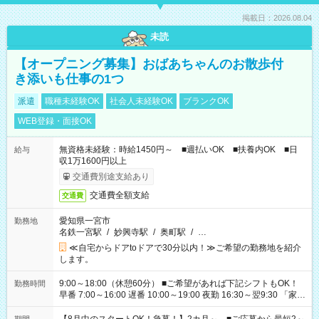
掲載日：2026.08.04
未読
【オープニング募集】おばあちゃんのお散歩付
き添いも仕事の1つ
派遣
職種未経験OK
社会人未経験OK
ブランクOK
WEB登録・面接OK
無資格未経験：時給1450円～ ■週払いOK ■扶養内OK ■日
給与
収1万1600円以上
交通費別途支給あり
交通費全額支給
交通費
愛知県一宮市
勤務地
名鉄一宮駅
/
妙興寺駅
/
奥町駅
/
…
≪自宅からドアtoドアで30分以内！≫ご希望の勤務地を紹介
します。
9:00～18:00（休憩60分） ■ご希望があれば下記シフトもOK！
勤務時間
早番 7:00～16:00 遅番 10:00～19:00 夜勤 16:30～翌9:30 「家族
と休みを合わせたい」 「余裕を持って夕飯の準備がしたい」
「できれば残業はしたくない」 など、ご希望を教えてください