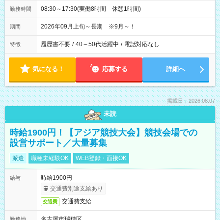
08:30～17:30(実働8時間 休憩1時間)
勤務時間
2026年09月上旬～長期 ※9月～！
期間
履歴書不要
/
40～50代活躍中
/
電話対応なし
特徴
気になる！
応募する
詳細へ
掲載日：2026.08.07
未読
時給1900円！【アジア競技大会】競技会場での
設営サポート／大量募集
派遣
職種未経験OK
WEB登録・面接OK
時給1900円
給与
交通費別途支給あり
交通費支給
交通費
名古屋市瑞穂区
勤務地