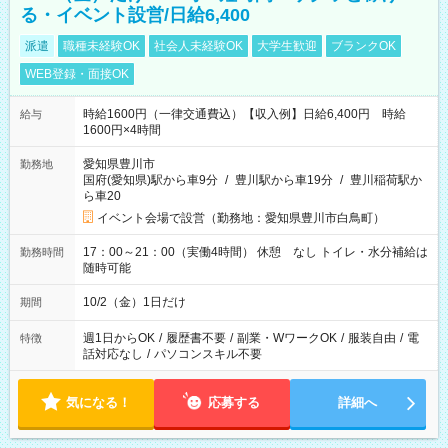
る・イベント設営/日給6,400
派遣
職種未経験OK
社会人未経験OK
大学生歓迎
ブランクOK
WEB登録・面接OK
時給1600円（一律交通費込）【収入例】日給6,400円 時給
給与
1600円×4時間
愛知県豊川市
勤務地
国府(愛知県)駅から車9分
/
豊川駅から車19分
/
豊川稲荷駅か
ら車20
イベント会場で設営（勤務地：愛知県豊川市白鳥町）
17：00～21：00（実働4時間） 休憩 なし トイレ・水分補給は
勤務時間
随時可能
10/2（金）1日だけ
期間
週1日からOK
/
履歴書不要
/
副業・WワークOK
/
服装自由
/
電
特徴
話対応なし
/
パソコンスキル不要
気になる！
応募する
詳細へ