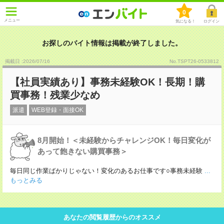
0
メニュー
気になる！
ログイン
お探しのバイト情報は掲載が終了しました。
掲載日 :2026
/
07
/
16
No.TSPT26-0533812
【社員実績あり】事務未経験OK！長期！購
買事務！残業少なめ
派遣
WEB登録・面接OK
8月開始！＜未経験からチャレンジOK！毎日変化が
あって飽きない購買事務＞
毎日同じ作業ばかりじゃない！変化のあるお仕事です○事務未経験
...
もっとみる
あなたの閲覧履歴からのオススメ