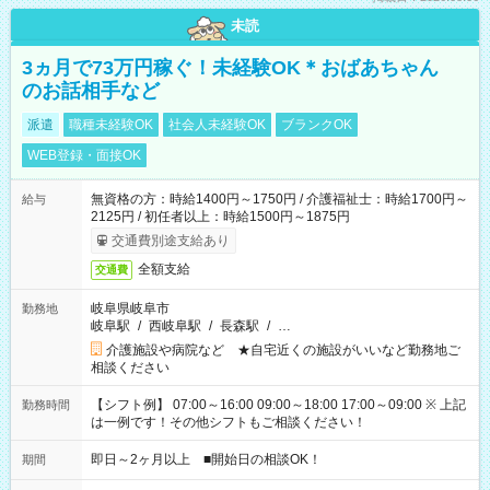
未読
3ヵ月で73万円稼ぐ！未経験OK＊おばあちゃん
のお話相手など
派遣
職種未経験OK
社会人未経験OK
ブランクOK
WEB登録・面接OK
無資格の方：時給1400円～1750円 / 介護福祉士：時給1700円～
給与
2125円 / 初任者以上：時給1500円～1875円
交通費別途支給あり
全額支給
交通費
岐阜県岐阜市
勤務地
岐阜駅
/
西岐阜駅
/
長森駅
/
…
介護施設や病院など ★自宅近くの施設がいいなど勤務地ご
相談ください
【シフト例】 07:00～16:00 09:00～18:00 17:00～09:00 ※ 上記
勤務時間
は一例です！その他シフトもご相談ください！
即日～2ヶ月以上 ■開始日の相談OK！
期間