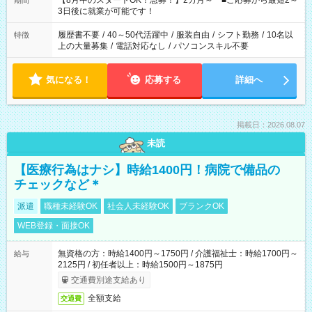
【8月中のスタートOK！急募！】2カ月～ ■ご応募から最短2～
期間
ね。 ※Wワーク希望の方へ 今ご覧のお仕事で希望する勤務時間
3日後に就業が可能です！
と、もう1つのお仕事の勤務時間。 合計で週40時間を超える場
合は応募できません。
履歴書不要
/
40～50代活躍中
/
服装自由
/
シフト勤務
/
10名以
特徴
上の大量募集
/
電話対応なし
/
パソコンスキル不要
気になる！
応募する
詳細へ
掲載日：2026.08.07
未読
【医療行為はナシ】時給1400円！病院で備品の
チェックなど＊
派遣
職種未経験OK
社会人未経験OK
ブランクOK
WEB登録・面接OK
無資格の方：時給1400円～1750円 / 介護福祉士：時給1700円～
給与
2125円 / 初任者以上：時給1500円～1875円
交通費別途支給あり
全額支給
交通費