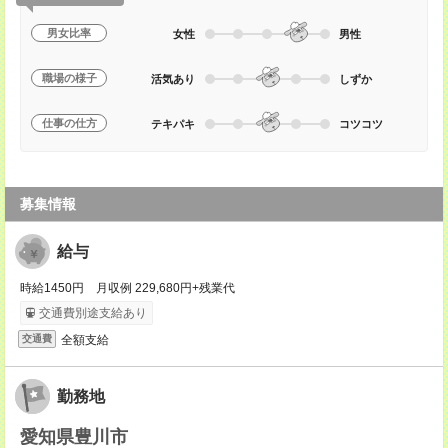
男女比率
女性
男性
職場の様子
活気あり
しずか
仕事の仕方
テキパキ
コツコツ
募集情報
給与
時給1450円 月収例 229,680円+残業代
交通費別途支給あり
全額支給
交通費
勤務地
愛知県豊川市