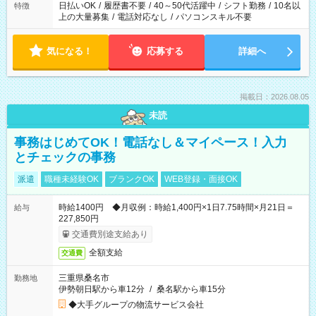
日払いOK
/
履歴書不要
/
40～50代活躍中
/
シフト勤務
/
10名以
特徴
上の大量募集
/
電話対応なし
/
パソコンスキル不要
気になる！
応募する
詳細へ
掲載日：2026.08.05
未読
事務はじめてOK！電話なし＆マイペース！入力
とチェックの事務
派遣
職種未経験OK
ブランクOK
WEB登録・面接OK
時給1400円 ◆月収例：時給1,400円×1日7.75時間×月21日＝
給与
227,850円
交通費別途支給あり
全額支給
交通費
三重県桑名市
勤務地
伊勢朝日駅から車12分
/
桑名駅から車15分
◆大手グループの物流サービス会社