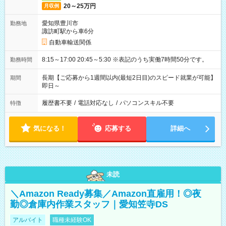
20～25万円
月収例
愛知県豊川市
勤務地
諏訪町駅から車6分
自動車輸送関係
8:15～17:00 20:45～5:30 ※表記のうち実働7時間50分です。
勤務時間
長期【ご応募から1週間以内(最短2日目)のスピード就業が可能】
期間
即日～
履歴書不要
/
電話対応なし
/
パソコンスキル不要
特徴
気になる！
応募する
詳細へ
未読
＼Amazon Ready募集／Amazon直雇用！◎夜
勤◎倉庫内作業スタッフ｜愛知笠寺DS
アルバイト
職種未経験OK