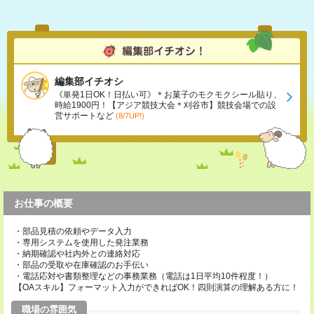
編集部イチオシ
《単発1日OK！日払い可》＊お菓子のモクモクシール貼り、
時給1900円！【アジア競技大会＊刈谷市】競技会場での設
営サポートなど
(8/7UP!)
お仕事の概要
・部品見積の依頼やデータ入力
・専用システムを使用した発注業務
・納期確認や社内外との連絡対応
・部品の受取や在庫確認のお手伝い
・電話応対や書類整理などの事務業務（電話は1日平均10件程度！）
【OAスキル】フォーマット入力ができればOK！四則演算の理解ある方に！
職場の雰囲気