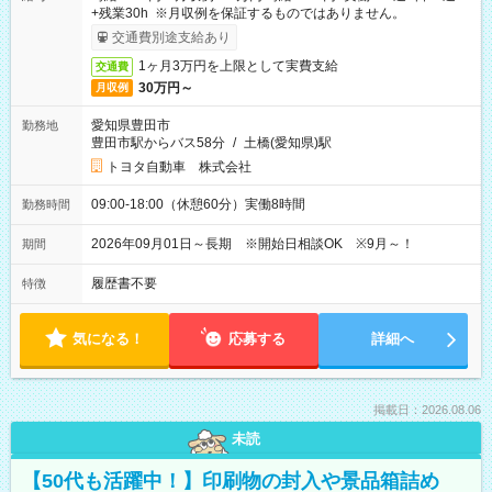
+残業30h ※月収例を保証するものではありません。
交通費別途支給あり
1ヶ月3万円を上限として実費支給
交通費
30万円～
月収例
愛知県豊田市
勤務地
豊田市駅からバス58分
/
土橋(愛知県)駅
トヨタ自動車 株式会社
09:00-18:00（休憩60分）実働8時間
勤務時間
2026年09月01日～長期 ※開始日相談OK ※9月～！
期間
履歴書不要
特徴
気になる！
応募する
詳細へ
掲載日：2026.08.06
未読
【50代も活躍中！】印刷物の封入や景品箱詰め