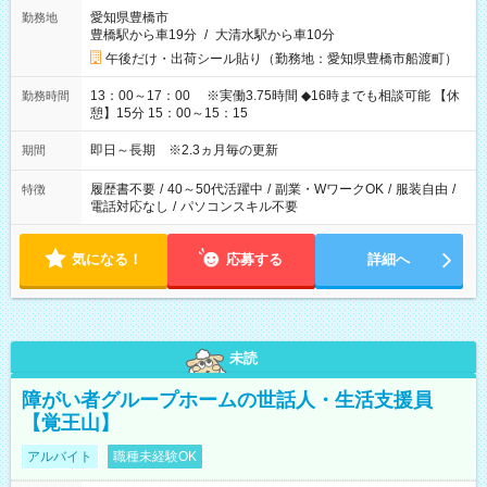
愛知県豊橋市
勤務地
豊橋駅から車19分
/
大清水駅から車10分
午後だけ・出荷シール貼り（勤務地：愛知県豊橋市船渡町）
13：00～17：00 ※実働3.75時間 ◆16時までも相談可能 【休
勤務時間
憩】15分 15：00～15：15
即日～長期 ※2.3ヵ月毎の更新
期間
履歴書不要
/
40～50代活躍中
/
副業・WワークOK
/
服装自由
/
特徴
電話対応なし
/
パソコンスキル不要
気になる！
応募する
詳細へ
未読
障がい者グループホームの世話人・生活支援員
【覚王山】
アルバイト
職種未経験OK