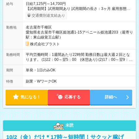
日給7,125円～14,700円
給与
【試用期間】試用期間あり 試用期間の長さ：3ヶ月 雇用形態、
給与は本採用時と同じです。
交通費別途支給あり
名古屋市千種区
勤務地
愛知県名古屋市千種区姫池通1-15アベニール姫池通203（最寄り
駅：東山線覚王山駅）
株式会社プラスト
平均労働時間：1週間あたり22時間 勤務日数は最大週２回とな
勤務時間
ります。 (1)22：00～翌5：00 (休憩あり) (2)17：00～翌9：
00 (休憩あり) ３６協定提出済 平均労働時間：1週間あたり22
時間 勤務日数は最大週２回となります。 (1)22：00～翌5：00
単発・1日のみOK
期間
(休憩あり) (2)17：00～翌9：00 (休憩あり) ３６協定提出済
副業・WワークOK
特徴
気になる！
応募する
詳細へ
未読
10/2（金）だけ＊17時～短時間！サクッと稼げ