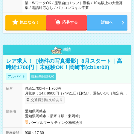
業・WワークOK
/
服装自由
/
シフト勤務
/
10名以上の大量募
集
/
電話対応なし
/
パソコンスキル不要
気になる！
応募する
詳細へ
未読
レア求人！［物件の写真撮影］8月スタート｜高
時給1700円｜未経験OK！岡崎市(cb1sr02)
アルバイト
職種未経験OK
時給1,700円～1,700円
給与
月収例：24万9900円（7h×21日) 日払い、週払いOK（規定有
り） 【試用期間】試用期間なし
交通費別途支給あり
愛知県岡崎市
勤務地
愛知県岡崎市（最寄り駅：東岡崎）
パーソルマーケティング株式会社
930～17:30
勤務時間