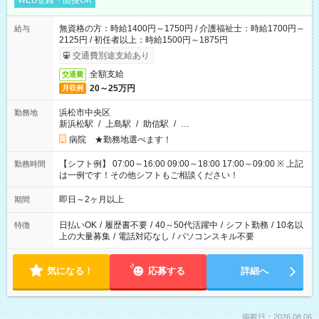
WEB登録・面接OK
無資格の方：時給1400円～1750円 / 介護福祉士：時給1700円～
給与
2125円 / 初任者以上：時給1500円～1875円
交通費別途支給あり
全額支給
交通費
20～25万円
月収例
浜松市中央区
勤務地
新浜松駅
/
上島駅
/
助信駅
/
…
病院 ★勤務地選べます！
【シフト例】 07:00～16:00 09:00～18:00 17:00～09:00 ※ 上記
勤務時間
は一例です！その他シフトもご相談ください！
即日～2ヶ月以上
期間
日払いOK
/
履歴書不要
/
40～50代活躍中
/
シフト勤務
/
10名以
特徴
上の大量募集
/
電話対応なし
/
パソコンスキル不要
気になる！
応募する
詳細へ
掲載日：2026.08.06