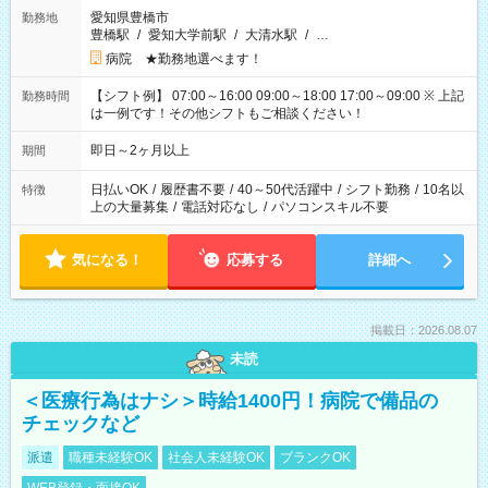
愛知県豊橋市
勤務地
豊橋駅
/
愛知大学前駅
/
大清水駅
/
…
病院 ★勤務地選べます！
【シフト例】 07:00～16:00 09:00～18:00 17:00～09:00 ※ 上記
勤務時間
は一例です！その他シフトもご相談ください！
即日～2ヶ月以上
期間
日払いOK
/
履歴書不要
/
40～50代活躍中
/
シフト勤務
/
10名以
特徴
上の大量募集
/
電話対応なし
/
パソコンスキル不要
気になる！
応募する
詳細へ
掲載日：2026.08.07
未読
＜医療行為はナシ＞時給1400円！病院で備品の
チェックなど
派遣
職種未経験OK
社会人未経験OK
ブランクOK