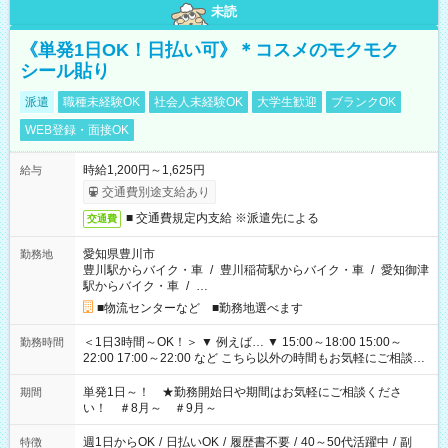
未読
《単発1日OK！日払い可》＊コスメのモクモク
シール貼り
派遣
職種未経験OK
社会人未経験OK
大学生歓迎
ブランクOK
WEB登録・面接OK
時給1,200円～1,625円
給与
交通費別途支給あり
■ 交通費規定内支給 ※派遣先による
交通費
愛知県豊川市
勤務地
豊川駅からバイク・車
/
豊川稲荷駅からバイク・車
/
愛知御津
駅からバイク・車
/
…
■物流センターなど ■勤務地選べます
＜1日3時間～OK！＞ ▼ 例えば… ▼ 15:00～18:00 15:00～
勤務時間
22:00 17:00～22:00 など こちら以外の時間もお気軽にご相談く
ださい！
単発1日～！ ★勤務開始日や期間はお気軽にご相談くださ
期間
い！ ＃8月～ ＃9月～
週1日からOK
/
日払いOK
/
履歴書不要
/
40～50代活躍中
/
副
特徴