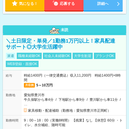
気になる！
応募する
詳細へ
未読
＼土日限定・単発／1勤務1万円以上！家具配達
サポート◎大学生活躍中
派遣
職種未経験OK
社会人未経験OK
大学生歓迎
ブランクOK
WEB登録・面接OK
時給1400円（一律交通費込）収入11,200円 時給1400円×8時
給与
間
5～10万円
月収例
愛知県豊川市
勤務地
牛久保駅から車4分
/
下地駅から車9分
/
豊川駅から車11分
/
…
家具移動・配達補助（勤務地：愛知県豊川市正岡町）
9：00～18：00（実働8時間） 【残業】なし 【休憩】60分 ・ト
勤務時間
イレ、水分補給、随時可能