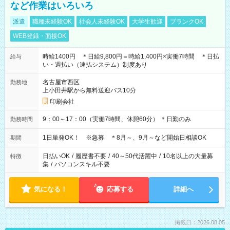
など作業はいろいろ
派遣
職種未経験OK
社会人未経験OK
大学生歓迎
ブランクOK
WEB登録・面接OK
時給1400円 ＊日給9,800円＝時給1,400円×実働7時間 ＊日払
給与
い・週払い（速払システム）制度あり
名古屋市西区
勤務地
上小田井駅から無料送迎バス10分
印刷会社
9：00～17：00（実働7時間、休憩60分） ＊日勤のみ
勤務時間
1日単発OK！ ※急募 ＊8月～、9月～など開始日相談OK
期間
日払いOK
/
履歴書不要
/
40～50代活躍中
/
10名以上の大量募
特徴
集
/
パソコンスキル不要
気になる！
応募する
詳細へ
掲載日：2026.08.05