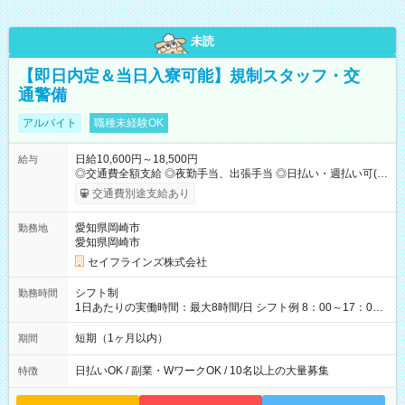
未読
【即日内定＆当日入寮可能】規制スタッフ・交
通警備
アルバイト
職種未経験OK
日給10,600円～18,500円
給与
◎交通費全額支給 ◎夜勤手当、出張手当 ◎日払い・週払い可(希
望者／条件有) ＜月収例＞ 日給10,600円×22日稼働＝23.5万円/
交通費別途支給あり
月 ◎自分のぺースで勤務可能 週2～OK！あなたの働き方と相談
します♪ ダブルワークも可能です☺ 【試用期間】試用期間あり
愛知県岡崎市
勤務地
試用期間の長さ：3ヶ月 雇用形態、給与は本採用時と同じです。
愛知県岡崎市
セイフラインズ株式会社
シフト制
勤務時間
1日あたりの実働時間：最大8時間/日 シフト例 8：00～17：00
21：00～6：00 ※現場によっては多少時間は前後します ▶残業
ほとんどなし！ ▶時間より早く終わることの方が多いと思いま
短期（1ヶ月以内）
期間
す。現場によっては午前中で終わってしまう場合も。その場合
も日給は同額支給！
日払いOK / 副業・WワークOK / 10名以上の大量募集
特徴