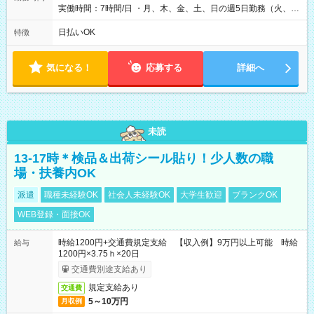
実働時間：7時間/日 ・月、木、金、土、日の週5日勤務（火、水
は固定休です／夏季、年末年始等、長期休暇有り！） ・ワンシ
フト！ 残業ほぼナシ（0～5h/月）
日払いOK
特徴
気になる！
応募する
詳細へ
未読
13-17時＊検品＆出荷シール貼り！少人数の職
場・扶養内OK
派遣
職種未経験OK
社会人未経験OK
大学生歓迎
ブランクOK
WEB登録・面接OK
時給1200円+交通費規定支給 【収入例】9万円以上可能 時給
給与
1200円×3.75ｈ×20日
交通費別途支給あり
規定支給あり
交通費
5～10万円
月収例