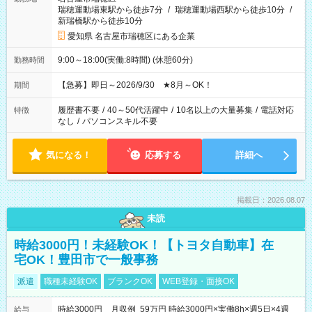
瑞穂運動場東駅から徒歩7分
/
瑞穂運動場西駅から徒歩10分
/
新瑞橋駅から徒歩10分
愛知県 名古屋市瑞穂区にある企業
9:00～18:00(実働:8時間) (休憩60分)
勤務時間
【急募】即日～2026/9/30 ★8月～OK！
期間
履歴書不要
/
40～50代活躍中
/
10名以上の大量募集
/
電話対応
特徴
なし
/
パソコンスキル不要
気になる！
応募する
詳細へ
掲載日：2026.08.07
未読
時給3000円！未経験OK！【トヨタ自動車】在
宅OK！豊田市で一般事務
派遣
職種未経験OK
ブランクOK
WEB登録・面接OK
時給3000円 月収例 59万円 時給3000円×実働8h×週5日×4週
給与