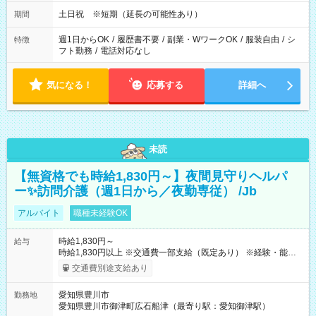
土日祝 ※短期（延長の可能性あり）
期間
週1日からOK
/
履歴書不要
/
副業・WワークOK
/
服装自由
/
シ
特徴
フト勤務
/
電話対応なし
気になる！
応募する
詳細へ
未読
【無資格でも時給1,830円～】夜間見守りヘルパ
ー✨訪問介護（週1日から／夜勤専従） /Jb
アルバイト
職種未経験OK
時給1,830円～
給与
時給1,830円以上 ※交通費一部支給（既定あり） ※経験・能力を
考慮して決定します 【収入例】 週1回勤務の場合：1,830円×8時
交通費別途支給あり
間×4回=5万8,560円 週3回勤務の場合：1,830円×8時間×12回
=17万5,680円 【試用期間】試用期間あり 試用期間の長さ：2ヶ
愛知県豊川市
勤務地
月 ※ 雇用形態と給与に、本採用時と異なる部分があります。 雇
愛知県豊川市御津町広石船津（最寄り駅：愛知御津駅）
用形態：本採用時と同じです。 給与：時給 1,570円以上