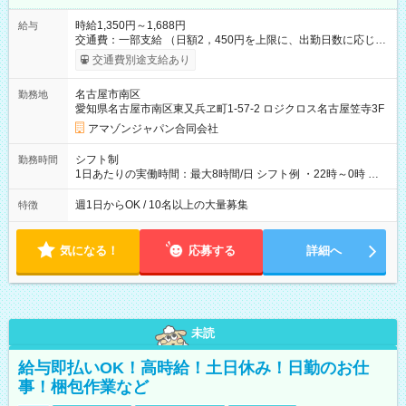
時給1,350円～1,688円
給与
交通費：一部支給 （日額2，450円を上限に、出勤日数に応じて
実費支給） ※22:00～翌5:00までは時給25%UP！ ■給与前払い
交通費別途支給あり
制度あり ※前払い額の上限あり、手数料無料（Amazon負担）
そのほか所定の条件が適用されます 【試用期間】試用期間なし
名古屋市南区
勤務地
愛知県名古屋市南区東又兵ヱ町1-57-2 ロジクロス名古屋笠寺3F
アマゾンジャパン合同会社
シフト制
勤務時間
1日あたりの実働時間：最大8時間/日 シフト例 ・22時～0時 入
社後、就業可能シフトをご確認の上、申請してください。
週1日からOK / 10名以上の大量募集
特徴
気になる！
応募する
詳細へ
未読
給与即払いOK！高時給！土日休み！日勤のお仕
事！梱包作業など