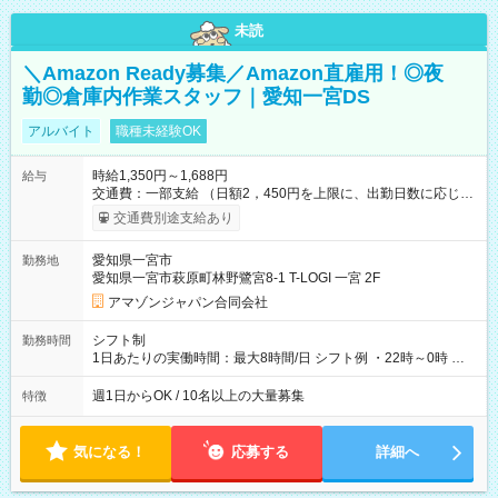
未読
＼Amazon Ready募集／Amazon直雇用！◎夜
勤◎倉庫内作業スタッフ｜愛知一宮DS
アルバイト
職種未経験OK
時給1,350円～1,688円
給与
交通費：一部支給 （日額2，450円を上限に、出勤日数に応じて
実費支給） ※22:00～翌5:00までは時給25%UP！ ■給与前払い
交通費別途支給あり
制度あり ※前払い額の上限あり、手数料無料（Amazon負担）
そのほか所定の条件が適用されます 【試用期間】試用期間なし
愛知県一宮市
勤務地
愛知県一宮市萩原町林野鷺宮8-1 T-LOGI 一宮 2F
アマゾンジャパン合同会社
シフト制
勤務時間
1日あたりの実働時間：最大8時間/日 シフト例 ・22時～0時 入
社後、就業可能シフトをご確認の上、申請してください。
週1日からOK / 10名以上の大量募集
特徴
気になる！
応募する
詳細へ