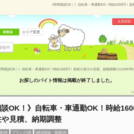
《時間相談OK！》自転車・車通勤OK！時給1600円！資材
会員登録
エリア変更
関東版
望条件
間相談OK！》自転車・車通勤OK！時給1600円！資材の発注や見積、納期調整(111448799
お探しのバイト情報は掲載が終了しました。
N
談OK！》自転車・車通勤OK！時給160
注や見積、納期調整
験OK
ブランクOK
WEB登録・面接OK