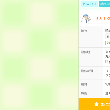
アルバイト
職種未
サカナク
時
給与
交
東
勤務地
九
＜シ
勤務時間
き
9
期間
週
特徴
気に