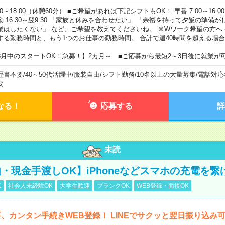
00～18:00（休憩60分） ■ご希望があれば下記シフトもOK！ 早番 7:00～16:00 遅
勤 16:30～翌9:30 「家族と休みを合わせたい」 「余裕を持って夕飯の準備
業はしたくない」 など、ご希望を教えてくださいね。 ※Wワーク希望の方へ
する勤務時間と、もう1つのお仕事の勤務時間。 合計で週40時間を超える場
8月中のスタートOK！急募！】2カ月～ ■ご応募から最短2～3日後に就業が
歴書不要
/
40～50代活躍中
/
服装自由
/
シフト勤務
/
10名以上の大量募集
/
電話対応
要
なる！
応募する
詳
未読
・現金手渡しOK】iPhoneなどスマホの充電を繋
K
社会人未経験OK
大学生歓迎
ブランクOK
WEB登録・面接OK
、カンタン手続きWEB登録！ LINEでサクッと翌日振り込み