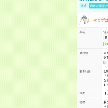
派遣
職種未経験O
≪まずは
無
給与
交
東
勤務地
羽
9:
勤務時間
「
な
も
【
期間
履
特徴
不