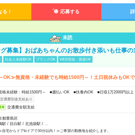
なる！
応募する
詳
未読
グ募集】おばあちゃんのお散歩付き添いも仕事の
K
社会人未経験OK
ブランクOK
WEB登録・面接OK
～OK≫無資格・未経験でも時給1500円～！土日祝休みもOK
資格未経験：時給1500円～ ■週払いOK ■扶養内OK ■日収1万2000円以上
交通費別途支給あり
交通費全額支給
通費
京都豊島区
鴨駅
/
目白駅
/
北池袋駅
/
…
≪自宅からドアtoドアで30分以内！≫ご希望の勤務地を紹介します。