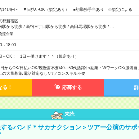
給1414円～ ▼日払いOK（規定あり） ■初勤務手当あり ※規定による
京都新宿区
宿駅から徒歩
/
新宿三丁目駅から徒歩
/
高田馬場駅から徒歩
/
…
物流企業
00～18:00
日～OK！ 1日～働けます＾＾（規定あり）
1日からOK
/
日払いOK
/
履歴書不要
/
40～50代活躍中
/
副業・WワークOK
/
服装自
上の大量募集
/
電話対応なし
/
パソコンスキル不要
なる！
応募する
詳
未読
表するバンド＊サカナクション＞ツアー公演のサポ
館