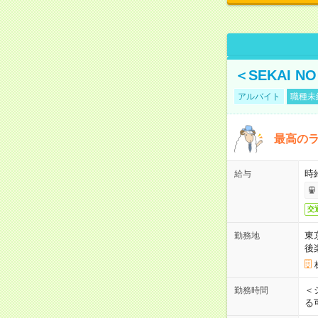
＜SEKAI 
アルバイト
職種未
最高のラ
時
給与
交
東
勤務地
後
＜
勤務時間
る