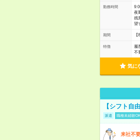
9:
勤務時間
夜
残
望
【
期間
履
特徴
不
気に
【シフト自由
派遣
職種未経験O
来社不要