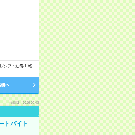
由
/
シフト勤務
/
10名
細へ
掲載日：2026.08.03
ートバイト