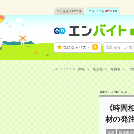
エン派遣
71573
件
エン バイト
82531
件
0
気になるリスト
保存した希
バイトTOP
関東
東京都
青梅市
《時
掲載日 :
2026
/
07
/
14
《時間相
材の発
派遣
職種未経