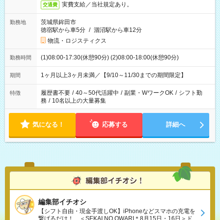
実費支給／当社規定あり。
交通費
茨城県鉾田市
勤務地
徳宿駅から車5分
/
涸沼駅から車12分
物流・ロジスティクス
(1)08:00-17:30(休憩90分) (2)08:00-18:00(休憩90分)
勤務時間
1ヶ月以上3ヶ月未満／【9/10～11/30までの期間限定】
期間
履歴書不要
/
40～50代活躍中
/
副業・WワークOK
/
シフト勤
特徴
務
/
10名以上の大量募集
気になる！
応募する
詳細へ
編集部イチオシ
【シフト自由・現金手渡しOK】iPhoneなどスマホの充電を
繋げるだけ！、＜SEKAI NO OWARI＊8月15日・16日＞ド