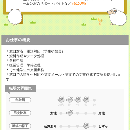
ーム公演のサポートバイトなど
(8/10UP!)
お仕事の概要
＊窓口対応・電話対応（学生や教員）
＊資料作成やデータ処理
＊各種申請
＊授業管理・学籍管理
＊その他学生の支援業務
＊窓口での留学生対応や英文メール・英文での文書作成で英語を使用しま
す！
職場の雰囲気
年齢層
20代
30
40
50
60
男女比率
女性
男性
職場の様子
活気あり
しずか