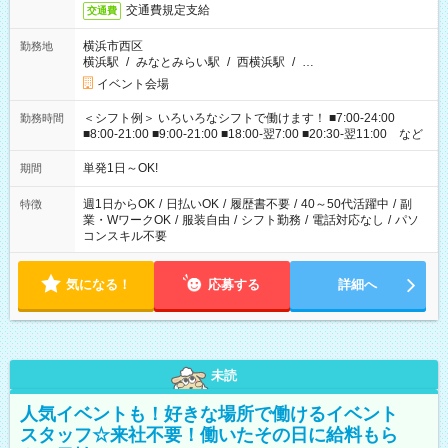
交通費規定支給
交通費
横浜市西区
勤務地
横浜駅
/
みなとみらい駅
/
西横浜駅
/
…
イベント会場
＜シフト例＞ いろいろなシフトで働けます！ ■7:00-24:00
勤務時間
■8:00-21:00 ■9:00-21:00 ■18:00-翌7:00 ■20:30-翌11:00 など
単発1日～OK!
期間
週1日からOK
/
日払いOK
/
履歴書不要
/
40～50代活躍中
/
副
特徴
業・WワークOK
/
服装自由
/
シフト勤務
/
電話対応なし
/
パソ
コンスキル不要
気になる！
応募する
詳細へ
未読
人気イベントも！好きな場所で働けるイベント
スタッフ☆来社不要！働いたその日に給料もら