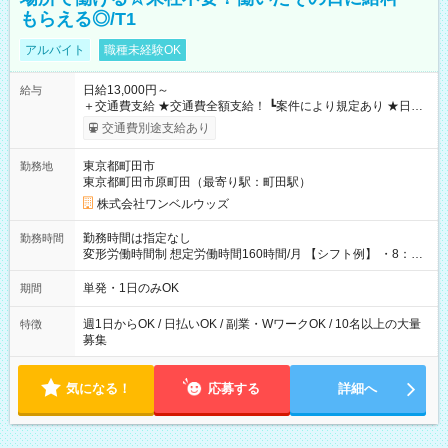
もらえる◎/T1
アルバイト
職種未経験OK
日給13,000円～
給与
＋交通費支給 ★交通費全額支給！ ┗案件により規定あり ★日払
いOK！（規定あり） ┗働いたその日に現金GET♪ お仕事後はコ
交通費別途支給あり
ンビニATMから 日払い分を引き落とせます！ 【試用期間】試
用期間なし
東京都町田市
勤務地
東京都町田市原町田（最寄り駅：町田駅）
株式会社ワンベルウッズ
勤務時間は指定なし
勤務時間
変形労働時間制 想定労働時間160時間/月 【シフト例】 ・8：00
～21：00
単発・1日のみOK
期間
週1日からOK / 日払いOK / 副業・WワークOK / 10名以上の大量
特徴
募集
気になる！
応募する
詳細へ