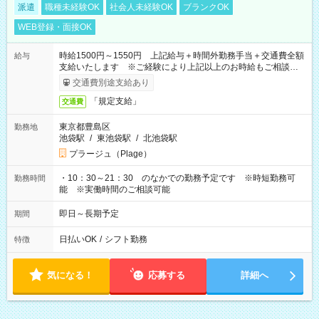
派遣
職種未経験OK
社会人未経験OK
ブランクOK
WEB登録・面接OK
時給1500円～1550円 上記給与＋時間外勤務手当＋交通費全額
給与
支給いたします ※ご経験により上記以上のお時給もご相談させ
ていただきます ※時間外手当はお時給の1.25倍です！
交通費別途支給あり
「規定支給」
交通費
東京都豊島区
勤務地
池袋駅
/
東池袋駅
/
北池袋駅
プラージュ（Plage）
・10：30～21：30 のなかでの勤務予定です ※時短勤務可
勤務時間
能 ※実働時間のご相談可能
即日～長期予定
期間
日払いOK
/
シフト勤務
特徴
気になる！
応募する
詳細へ