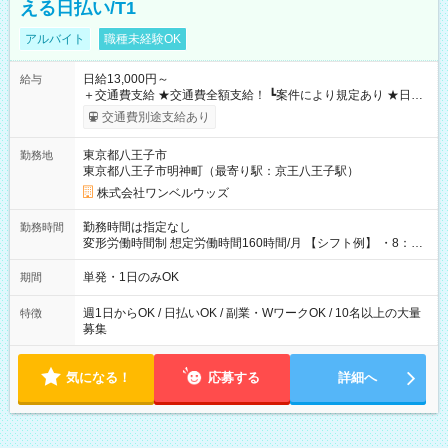
える日払い/T1
アルバイト
職種未経験OK
日給13,000円～
給与
＋交通費支給 ★交通費全額支給！ ┗案件により規定あり ★日払
いOK！（規定あり） ┗働いたその日に現金GET♪ お仕事後はコ
交通費別途支給あり
ンビニATMから 日払い分を引き落とせます！ 【試用期間】試
用期間なし
東京都八王子市
勤務地
東京都八王子市明神町（最寄り駅：京王八王子駅）
株式会社ワンベルウッズ
勤務時間は指定なし
勤務時間
変形労働時間制 想定労働時間160時間/月 【シフト例】 ・8：00
～21：00
単発・1日のみOK
期間
週1日からOK / 日払いOK / 副業・WワークOK / 10名以上の大量
特徴
募集
気になる！
応募する
詳細へ