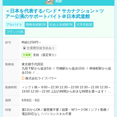
未読
＜日本を代表するバンド＊サカナクション＞ツ
アー公演のサポートバイト＠日本武道館
アルバイト
職種未経験OK
社会人未経験OK
大学生歓迎
ブランクOK
時給1250円～
給与
交通費別途支給あり
支給（規定有り）
交通費
東京都千代田区
勤務地
九段下駅から徒歩5分
/
竹橋駅から徒歩10分
/
神保町駅から徒
歩15分
/
…
株式会社ライブパワー
＜シフト例＞ 9:00～22:30 12:30～22:00 15:30～21:00 12:30～
勤務時間
19:00 12:30～22:00 上記の時間から好きな時間を選べます！ ※
時間は変更となる可能性があります
9月8日・9日
期間
週1日からOK
/
履歴書不要
/
副業・WワークOK
/
シフト勤務
/
特徴
電話対応なし
/
パソコンスキル不要