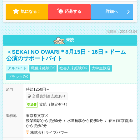
気になる！
応募する
詳細へ
掲載日：2026.08.04
未読
＜SEKAI NO OWARI＊8月15日・16日＞ドーム
公演のサポートバイト
アルバイト
職種未経験OK
社会人未経験OK
大学生歓迎
ブランクOK
時給1250円～
給与
交通費別途支給あり
支給（規定有り）
交通費
東京都文京区
勤務地
後楽園駅から徒歩5分
/
水道橋駅から徒歩5分
/
春日(東京都)駅
から徒歩7分
株式会社ライブパワー