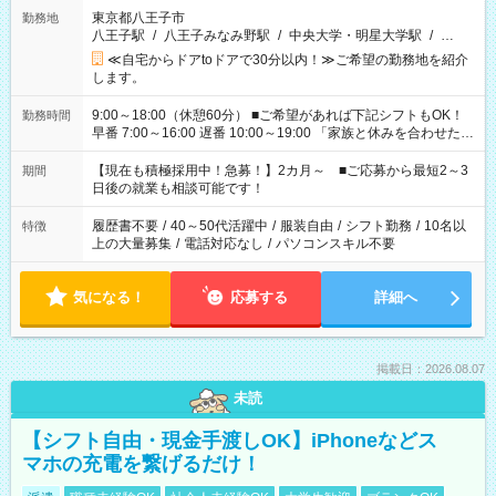
東京都八王子市
勤務地
八王子駅
/
八王子みなみ野駅
/
中央大学・明星大学駅
/
…
≪自宅からドアtoドアで30分以内！≫ご希望の勤務地を紹介
します。
9:00～18:00（休憩60分） ■ご希望があれば下記シフトもOK！
勤務時間
早番 7:00～16:00 遅番 10:00～19:00 「家族と休みを合わせた
い」 「余裕を持って夕飯の準備がしたい」 「できれば残業はし
たくない」 など、ご希望を教えてくださいね。 ※Wワーク希望
【現在も積極採用中！急募！】2カ月～ ■ご応募から最短2～3
期間
の方へ 今ご覧のお仕事で希望する勤務時間と、もう1つのお仕事
日後の就業も相談可能です！
の勤務時間。 合計で週40時間を超える場合は応募できません。
履歴書不要
/
40～50代活躍中
/
服装自由
/
シフト勤務
/
10名以
特徴
上の大量募集
/
電話対応なし
/
パソコンスキル不要
気になる！
応募する
詳細へ
掲載日：2026.08.07
未読
【シフト自由・現金手渡しOK】iPhoneなどス
マホの充電を繋げるだけ！