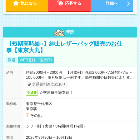
気になる！
応募する
詳細へ
未読
【短期高時給○】紳士レザーバッグ販売のお仕
事【東京大丸】
派遣
WEB登録・面接OK
時給2000円～2000円 【月収例】時給2,000円×7.5時間×7日＝
給与
105,000円 ※月収例は一例です。勤務時間や日数等により変動
いたします。
交通費別途支給あり
☆交通費全額支給！
交通費
東京都千代田区
勤務地
東京駅
その他
シフト制（実働7.5時間/休憩1時間）
勤務時間
2026年9月30日～10月13日
期間