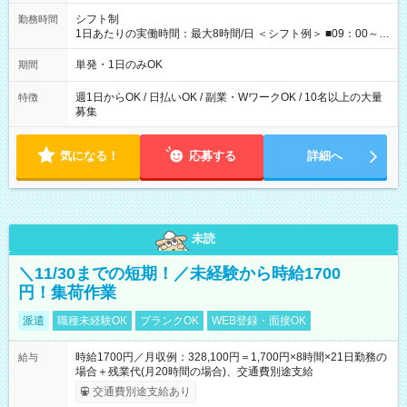
修費として合計30，000円支給 ＋交通費全額支給 ※規定あり
【試用期間】試用期間なし
シフト制
勤務時間
1日あたりの実働時間：最大8時間/日 ＜シフト例＞ ■09：00～
18：00 ■20：00～翌5：00 など！ 上記時間内で、 実働8時
間・休憩1時間／日
単発・1日のみOK
期間
週1日からOK / 日払いOK / 副業・WワークOK / 10名以上の大量
特徴
募集
気になる！
応募する
詳細へ
未読
＼11/30までの短期！／未経験から時給1700
円！集荷作業
派遣
職種未経験OK
ブランクOK
WEB登録・面接OK
時給1700円／月収例：328,100円＝1,700円×8時間×21日勤務の
給与
場合＋残業代(月20時間の場合)、交通費別途支給
交通費別途支給あり