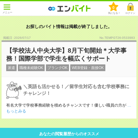
0
メニュー
気になる！
ログイン
お探しのバイト情報は掲載が終了しました。
掲載日 :2026
/
07
/
17
No.TEMPGT26-0533983
【学校法人中央大学】8月下旬開始＊大学事
務！国際学部で学生を幅広くサポート
派遣
職種未経験OK
ブランクOK
WEB登録・面接OK
＼英語も活かせる！／留学生対応も含む学校事務に
チャレンジ！
有名大学で学校事務経験を積めるチャンスです！優しい職員の方が
...
もっとみる
あなたの閲覧履歴からのオススメ