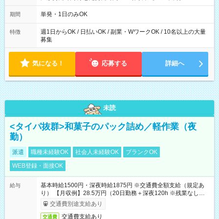
～21：00
単発・1日のみOK
期間
週1日からOK / 日払いOK / 副業・WワークOK / 10名以上の大量
特徴
募集
気になる！
応募する
詳細へ
未読
<タイパ抜群>和菓子のパック詰め／軽作業（夜
勤）
派遣
職種未経験OK
社会人未経験OK
ブランクOK
WEB登録・面接OK
基本時給1500円・深夜時給1875円 ※交通費全額支給（規定あ
給与
り） 【月収例】28.5万円（20日勤務＋深夜120h ※残業なしの場
合）
交通費別途支給あり
交通費支給あり
交通費