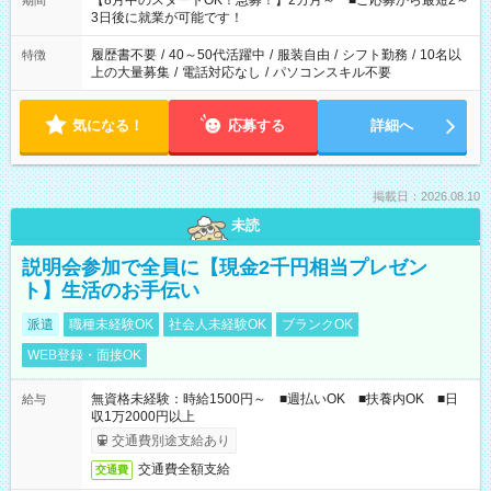
【8月中のスタートOK！急募！】2カ月～ ■ご応募から最短2～
期間
ね。 ※Wワーク希望の方へ 今ご覧のお仕事で希望する勤務時間
3日後に就業が可能です！
と、もう1つのお仕事の勤務時間。 合計で週40時間を超える場
合は応募できません。
履歴書不要
/
40～50代活躍中
/
服装自由
/
シフト勤務
/
10名以
特徴
上の大量募集
/
電話対応なし
/
パソコンスキル不要
気になる！
応募する
詳細へ
掲載日：2026.08.10
未読
説明会参加で全員に【現金2千円相当プレゼン
ト】生活のお手伝い
派遣
職種未経験OK
社会人未経験OK
ブランクOK
WEB登録・面接OK
無資格未経験：時給1500円～ ■週払いOK ■扶養内OK ■日
給与
収1万2000円以上
交通費別途支給あり
交通費全額支給
交通費