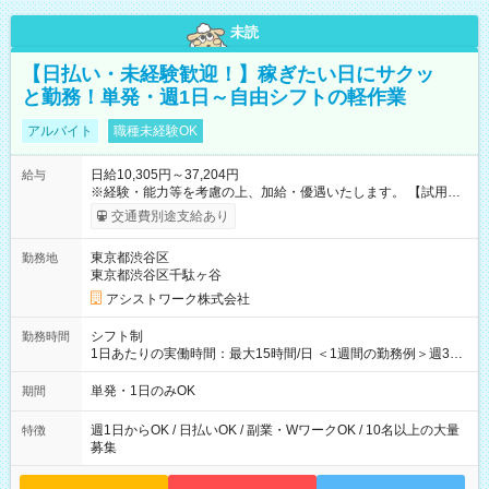
未読
【日払い・未経験歓迎！】稼ぎたい日にサクッ
と勤務！単発・週1日～自由シフトの軽作業
アルバイト
職種未経験OK
日給10,305円～37,204円
給与
※経験・能力等を考慮の上、加給・優遇いたします。 【試用期
間】試用期間なし
交通費別途支給あり
東京都渋谷区
勤務地
東京都渋谷区千駄ヶ谷
アシストワーク株式会社
シフト制
勤務時間
1日あたりの実働時間：最大15時間/日 ＜1週間の勤務例＞週3回
勤務 勤務：月・水・金 休み：火・木・土・日 好きな時にお仕事
可能です！ ※1日あたりの最大実働時間は日勤、夜勤共に勤務し
単発・1日のみOK
期間
た時間になります。
週1日からOK / 日払いOK / 副業・WワークOK / 10名以上の大量
特徴
募集