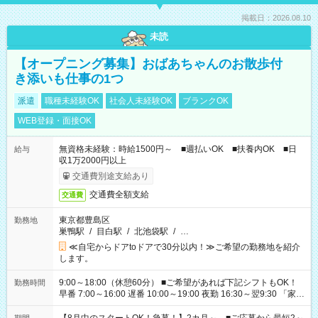
掲載日：2026.08.10
未読
【オープニング募集】おばあちゃんのお散歩付
き添いも仕事の1つ
派遣
職種未経験OK
社会人未経験OK
ブランクOK
WEB登録・面接OK
無資格未経験：時給1500円～ ■週払いOK ■扶養内OK ■日
給与
収1万2000円以上
交通費別途支給あり
交通費全額支給
交通費
東京都豊島区
勤務地
巣鴨駅
/
目白駅
/
北池袋駅
/
…
≪自宅からドアtoドアで30分以内！≫ご希望の勤務地を紹介
します。
9:00～18:00（休憩60分） ■ご希望があれば下記シフトもOK！
勤務時間
早番 7:00～16:00 遅番 10:00～19:00 夜勤 16:30～翌9:30 「家族
と休みを合わせたい」 「余裕を持って夕飯の準備がしたい」
「できれば残業はしたくない」 など、ご希望を教えてください