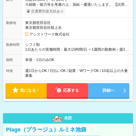
※経験・能力等を考慮の上、加給・優遇いたします。 【試用期
間】試用期間なし
交通費別途支給あり
東京都世田谷区
勤務地
東京都世田谷区桜上水
アシストワーク株式会社
シフト制
勤務時間
1日あたりの実働時間：最大15時間/日 ＜1週間の勤務例＞週3回
勤務 勤務：月・水・金 休み：火・木・土・日 好きな時にお仕事
可能です！ ※1日あたりの最大実働時間は日勤、夜勤共に勤務し
単発・1日のみOK
期間
た時間になります。
週1日からOK / 日払いOK / 副業・WワークOK / 10名以上の大量
特徴
募集
気になる！
応募する
詳細へ
未読
Plage（プラージュ）ルミネ池袋