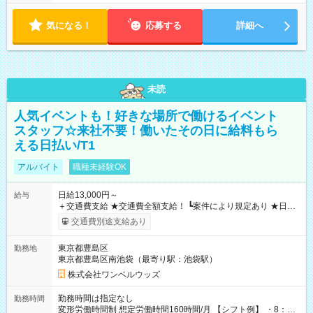
気になる！
応募する
詳細へ
未読
人気イベントも！好きな場所で働けるイベント
スタッフ☆来社不要！働いたその日に給料もら
える日払い/T1
アルバイト
職種未経験OK
日給13,000円～
給与
＋交通費支給 ★交通費全額支給！ ┗案件により規定あり ★日払
いOK！（規定あり） ┗働いたその日に現金GET♪ お仕事後はコ
交通費別途支給あり
ンビニATMから 日払い分を引き落とせます！ 【試用期間】試
用期間なし
東京都豊島区
勤務地
東京都豊島区南池袋（最寄り駅：池袋駅）
株式会社ワンベルウッズ
勤務時間は指定なし
勤務時間
変形労働時間制 想定労働時間160時間/月 【シフト例】 ・8：00