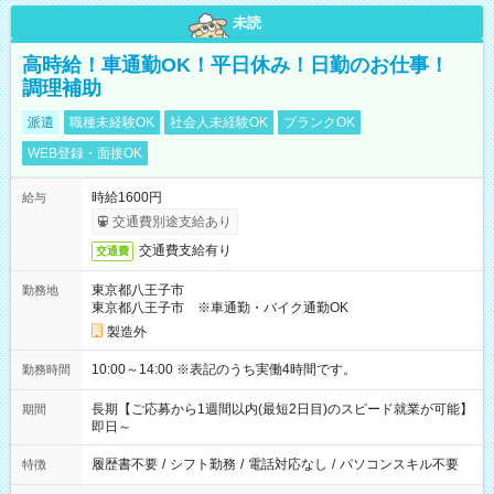
未読
高時給！車通勤OK！平日休み！日勤のお仕事！
調理補助
派遣
職種未経験OK
社会人未経験OK
ブランクOK
WEB登録・面接OK
時給1600円
給与
交通費別途支給あり
交通費支給有り
交通費
東京都八王子市
勤務地
東京都八王子市 ※車通勤・バイク通勤OK
製造外
10:00～14:00 ※表記のうち実働4時間です。
勤務時間
長期【ご応募から1週間以内(最短2日目)のスピード就業が可能】
期間
即日～
履歴書不要
/
シフト勤務
/
電話対応なし
/
パソコンスキル不要
特徴