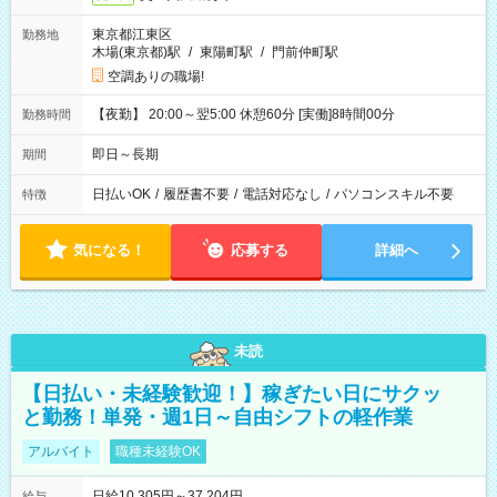
東京都江東区
勤務地
木場(東京都)駅
/
東陽町駅
/
門前仲町駅
空調ありの職場!
【夜勤】 20:00～翌5:00 休憩60分 [実働]8時間00分
勤務時間
即日～長期
期間
日払いOK
/
履歴書不要
/
電話対応なし
/
パソコンスキル不要
特徴
気になる！
応募する
詳細へ
未読
【日払い・未経験歓迎！】稼ぎたい日にサクッ
と勤務！単発・週1日～自由シフトの軽作業
アルバイト
職種未経験OK
日給10,305円～37,204円
給与