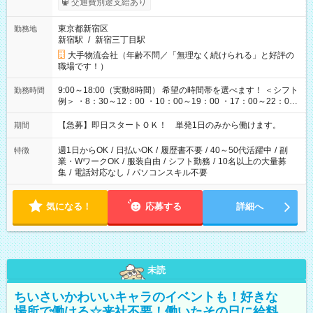
交通費別途支給あり
東京都新宿区
勤務地
新宿駅
/
新宿三丁目駅
大手物流会社（年齢不問／「無理なく続けられる」と好評の
職場です！）
9:00～18:00（実動8時間） 希望の時間帯を選べます！ ＜シフト
勤務時間
例＞ ・8：30～12：00 ・10：00～19：00 ・17：00～22：00
・13：00～22：00 ・22：00～翌6：00 など
【急募】即日スタートＯＫ！ 単発1日のみから働けます。
期間
週1日からOK
/
日払いOK
/
履歴書不要
/
40～50代活躍中
/
副
特徴
業・WワークOK
/
服装自由
/
シフト勤務
/
10名以上の大量募
集
/
電話対応なし
/
パソコンスキル不要
気になる！
応募する
詳細へ
未読
ちいさいかわいいキャラのイベントも！好きな
場所で働ける☆来社不要！働いたその日に給料