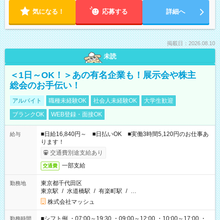
気になる！
応募する
詳細へ
掲載日：2026.08.10
未読
＜1日～OK！＞あの有名企業も！展示会や株主
総会のお手伝い！
アルバイト
職種未経験OK
社会人未経験OK
大学生歓迎
ブランクOK
WEB登録・面接OK
■日給16,840円～ ■日払いOK ■実働3時間5,120円のお仕事あ
給与
ります！
交通費別途支給あり
一部支給
交通費
東京都千代田区
勤務地
東京駅
/
水道橋駅
/
有楽町駅
/
…
株式会社マッシュ
■シフト例 ・07:00～19:30 ・09:00～12:00 ・10:00～17:00 ・
勤務時間