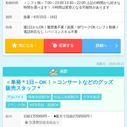
＜シフト例＞ 7:00～23:00 13:30～22:00 上記の時間から好きな
勤務時間
時間を選べます！ ※時間は変更となる可能性があります
急募！8月15日・16日
期間
週1日からOK
/
履歴書不要
/
副業・WワークOK
/
シフト勤務
/
特徴
電話対応なし
/
パソコンスキル不要
気になる！
応募する
詳細へ
掲載日：2026.08.07
未読
＜単発＊1日～OK！＞コンサートなどのグッズ
販売スタッフ＊
アルバイト
職種未経験OK
社会人未経験OK
大学生歓迎
ブランクOK
WEB登録・面接OK
日給1万5000円～ ■最大で日給2万8500円！
給与
交通費別途支給あり