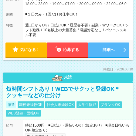
18:00～23:00 ・19:00～07:00 ・20:00～09:00 ・22:00～06:00
etc ★最短で3時間で5,120円のお仕事から 15時間で2万円近く稼
げるお仕事も！ ご希望のお時間に合わせてご紹介！ ※シフトは
■１日のみ・1回だけお仕事OK！
期間
現場によって異なります。 ※勿論、休憩時間はあるのでご安心
ください！
週1日からOK
/
日払いOK
/
履歴書不要
/
副業・WワークOK
/
シ
特徴
フト勤務
/
10名以上の大量募集
/
電話対応なし
/
パソコンスキ
ル不要
気になる！
応募する
詳細へ
掲載日：2026.08.10
未読
短時間シフトあり！WEBでサクッと登録OK＊
クッキーなどの仕分け
派遣
職種未経験OK
社会人未経験OK
大学生歓迎
ブランクOK
WEB登録・面接OK
時給1500円 ■日払い・週払いOK！(規定あり) ■現金日払いも
給与
OK(規定あり)