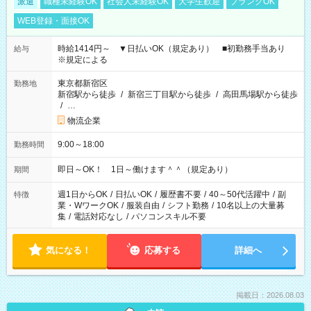
派遣
職種未経験OK
社会人未経験OK
大学生歓迎
ブランクOK
WEB登録・面接OK
時給1414円～ ▼日払いOK（規定あり） ■初勤務手当あり
給与
※規定による
東京都新宿区
勤務地
新宿駅から徒歩
/
新宿三丁目駅から徒歩
/
高田馬場駅から徒歩
/
…
物流企業
9:00～18:00
勤務時間
即日～OK！ 1日～働けます＾＾（規定あり）
期間
週1日からOK
/
日払いOK
/
履歴書不要
/
40～50代活躍中
/
副
特徴
業・WワークOK
/
服装自由
/
シフト勤務
/
10名以上の大量募
集
/
電話対応なし
/
パソコンスキル不要
気になる！
応募する
詳細へ
掲載日：2026.08.03