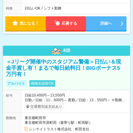
日払いOK
/
シフト勤務
特徴
気になる！
応募する
詳細へ
未読
＜Jリーグ開催中のスタジアム警備＞日払い＆現
金手渡し有！まるで毎日給料日！BIGボーナス5
万円有！
アルバイト
職種未経験OK
日給10,400円～13,550円
給与
日勤／日給：11，600円～ 夜勤／日給：13，550円～ ※勤務数
が週2日以下の場合 日勤／日給：10，400円 夜勤／日給：12，
交通費別途支給あり
350円 ■交通費別途全額支給 ※規定あり ■支払方法：日払い └日
給のうち7，000円を現金先払い ※稼働分 ※週払い・月払いOK
東京都町田市
勤務地
⇒希望をお聞かせください♪ ■各種資格手当あり ■残業手当あり ■
東京都町田市原町田（最寄り駅：町田駅）
日給保障あり └早く終わっても”全額”支給！ ・－・－・ ≪ 法定
研修 ≫ 研修時の給与： 日給10，000円×3日間（24時間） ＝研
シンテイトラスト株式会社 町田支社