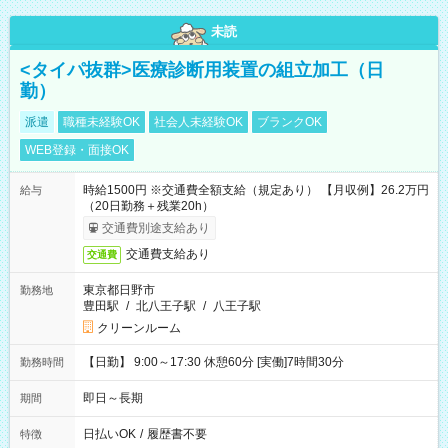
未読
<タイパ抜群>医療診断用装置の組立加工（日
勤）
派遣
職種未経験OK
社会人未経験OK
ブランクOK
WEB登録・面接OK
時給1500円 ※交通費全額支給（規定あり） 【月収例】26.2万円
給与
（20日勤務＋残業20h）
交通費別途支給あり
交通費支給あり
交通費
東京都日野市
勤務地
豊田駅
/
北八王子駅
/
八王子駅
クリーンルーム
【日勤】 9:00～17:30 休憩60分 [実働]7時間30分
勤務時間
即日～長期
期間
日払いOK
/
履歴書不要
特徴