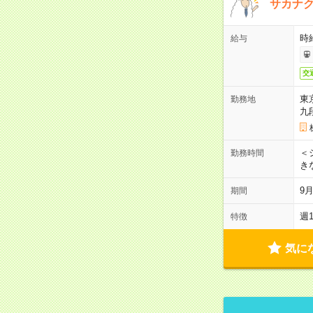
サカナク
時
給与
交
東
勤務地
九
＜シ
勤務時間
き
9
期間
週
特徴
気に