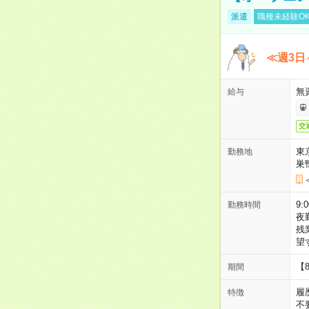
派遣
職種未経験O
≪週3日
無
給与
交
東
勤務地
巣
9:
勤務時間
夜
残
望
【
期間
履
特徴
不