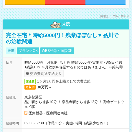
掲載日：2026.08.06
未読
完全在宅＊時給5000円！残業ほぼなし▼品川で
の治験関連
派遣
ブランクOK
WEB登録・面接OK
時給5000円 月収例 75万円 時給5000円×実働7h×週5日×4週
給与
+残業10h ※月収例を保証するものではありません。※給与即受
取りサービス利用可（利用条件有）
交通費別途支給あり
1ヶ月3万円を上限として実費支給
交通費
30万円～
月収例
東京都港区
勤務地
品川駅から徒歩10分
/
泉岳寺駅から徒歩12分
/
高輪ゲートウ
ェイ駅
医療機器・医療関連商社
09:30-17:30（休憩60分）実働7時間（残業少なめ！）
勤務時間