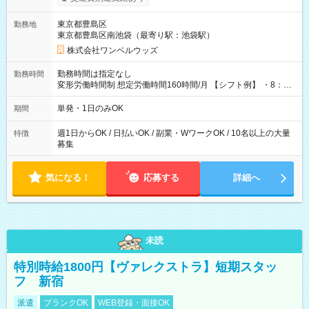
ンビニATMから 日払い分を引き落とせます！ 【試用期間】試
用期間なし
東京都豊島区
勤務地
東京都豊島区南池袋（最寄り駅：池袋駅）
株式会社ワンベルウッズ
勤務時間は指定なし
勤務時間
変形労働時間制 想定労働時間160時間/月 【シフト例】 ・8：00
～21：00
単発・1日のみOK
期間
週1日からOK / 日払いOK / 副業・WワークOK / 10名以上の大量
特徴
募集
気になる！
応募する
詳細へ
未読
特別時給1800円【ヴァレクストラ】短期スタッ
フ 新宿
派遣
ブランクOK
WEB登録・面接OK