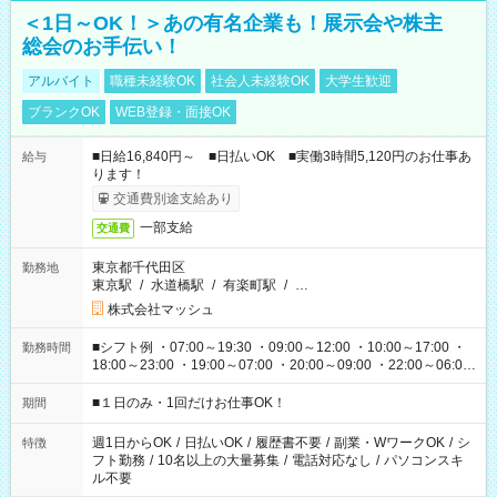
＜1日～OK！＞あの有名企業も！展示会や株主
総会のお手伝い！
アルバイト
職種未経験OK
社会人未経験OK
大学生歓迎
ブランクOK
WEB登録・面接OK
■日給16,840円～ ■日払いOK ■実働3時間5,120円のお仕事あ
給与
ります！
交通費別途支給あり
一部支給
交通費
東京都千代田区
勤務地
東京駅
/
水道橋駅
/
有楽町駅
/
…
株式会社マッシュ
■シフト例 ・07:00～19:30 ・09:00～12:00 ・10:00～17:00 ・
勤務時間
18:00～23:00 ・19:00～07:00 ・20:00～09:00 ・22:00～06:00
etc ★最短で3時間で5,120円のお仕事から 15時間で2万円近く稼
げるお仕事も！ ご希望のお時間に合わせてご紹介！ ※シフトは
■１日のみ・1回だけお仕事OK！
期間
現場によって異なります。 ※勿論、休憩時間はあるのでご安心
ください！
週1日からOK
/
日払いOK
/
履歴書不要
/
副業・WワークOK
/
シ
特徴
フト勤務
/
10名以上の大量募集
/
電話対応なし
/
パソコンスキ
ル不要