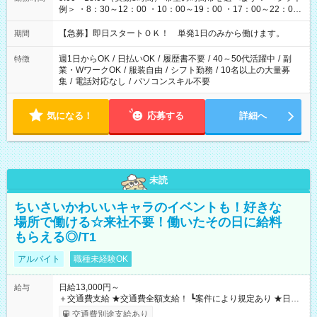
例＞ ・8：30～12：00 ・10：00～19：00 ・17：00～22：00
・13：00～22：00 ・22：00～翌6：00 など
【急募】即日スタートＯＫ！ 単発1日のみから働けます。
期間
週1日からOK
/
日払いOK
/
履歴書不要
/
40～50代活躍中
/
副
特徴
業・WワークOK
/
服装自由
/
シフト勤務
/
10名以上の大量募
集
/
電話対応なし
/
パソコンスキル不要
気になる！
応募する
詳細へ
未読
ちいさいかわいいキャラのイベントも！好きな
場所で働ける☆来社不要！働いたその日に給料
もらえる◎/T1
アルバイト
職種未経験OK
日給13,000円～
給与
＋交通費支給 ★交通費全額支給！ ┗案件により規定あり ★日払
いOK！（規定あり） ┗働いたその日に現金GET♪ お仕事後はコ
交通費別途支給あり