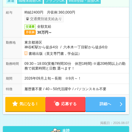
派遣
職種未経験OK
ブランクOK
WEB登録・面接OK
時給2400円 月収例 360,000円
給与
交通費別途支給あり
全額支給
交通費
30万円～
月収例
東京都港区
勤務地
神谷町駅から徒歩4分
/
六本木一丁目駅から徒歩6分
書籍出版（英文専門書，学会誌）
09:30～18:00(実働7時間30分 休憩1時間) ※週20時間以上の勤
勤務時間
務で就業時間と日数 選べます！
2026年09月上旬～長期 ※9月～！
期間
履歴書不要
/
40～50代活躍中
/
パソコンスキル不要
特徴
気になる！
応募する
詳細へ
掲載日：2026.08.07
未読