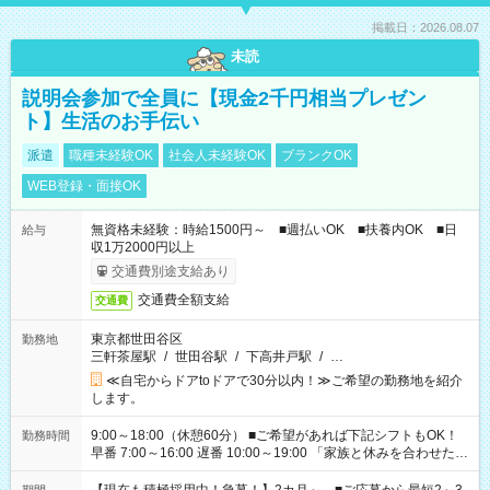
掲載日：2026.08.07
未読
説明会参加で全員に【現金2千円相当プレゼン
ト】生活のお手伝い
派遣
職種未経験OK
社会人未経験OK
ブランクOK
WEB登録・面接OK
無資格未経験：時給1500円～ ■週払いOK ■扶養内OK ■日
給与
収1万2000円以上
交通費別途支給あり
交通費全額支給
交通費
東京都世田谷区
勤務地
三軒茶屋駅
/
世田谷駅
/
下高井戸駅
/
…
≪自宅からドアtoドアで30分以内！≫ご希望の勤務地を紹介
します。
9:00～18:00（休憩60分） ■ご希望があれば下記シフトもOK！
勤務時間
早番 7:00～16:00 遅番 10:00～19:00 「家族と休みを合わせた
い」 「余裕を持って夕飯の準備がしたい」 「できれば残業はし
たくない」 など、ご希望を教えてくださいね。 ※Wワーク希望