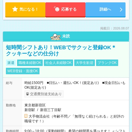
気になる！
応募する
詳細へ
掲載日：2026.08.07
未読
短時間シフトあり！WEBでサクッと登録OK＊
クッキーなどの仕分け
派遣
職種未経験OK
社会人未経験OK
大学生歓迎
ブランクOK
WEB登録・面接OK
時給1500円 ■日払い・週払いOK！(規定あり) ■現金日払いも
給与
OK(規定あり)
交通費別途支給あり
東京都新宿区
勤務地
新宿駅
/
新宿三丁目駅
大手物流会社（年齢不問／「無理なく続けられる」と好評の
職場です！）
9:00～18:00（実動8時間） 希望の時間帯を選べます！ ＜シフト
勤務時間