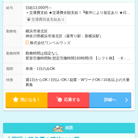
日給13,000円～
給与
＋交通費支給 ★交通費全額支給！ ┗案件により規定あり ★日払
いOK！（規定あり） ┗働いたその日に現金GET♪ お仕事後はコ
交通費別途支給あり
ンビニATMから 日払い分を引き落とせます！ 【試用期間】試
用期間なし
横浜市港北区
勤務地
神奈川県横浜市港北区（最寄り駅：新横浜駅）
株式会社ワンベルウッズ
勤務時間は指定なし
勤務時間
変形労働時間制 想定労働時間160時間/月 【シフト例】 ・8：00
～21：00
単発・1日のみOK
期間
週1日からOK / 日払いOK / 副業・WワークOK / 10名以上の大量
特徴
募集
気になる！
応募する
詳細へ
未読