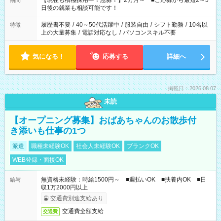
【現在も積極採用中！急募！】2カ月～ ■ご応募から最短2～3
期間
の方へ 今ご覧のお仕事で希望する勤務時間と、もう1つのお仕事
日後の就業も相談可能です！
の勤務時間。 合計で週40時間を超える場合は応募できません。
履歴書不要
/
40～50代活躍中
/
服装自由
/
シフト勤務
/
10名以
特徴
上の大量募集
/
電話対応なし
/
パソコンスキル不要
気になる！
応募する
詳細へ
掲載日：2026.08.07
未読
【オープニング募集】おばあちゃんのお散歩付
き添いも仕事の1つ
派遣
職種未経験OK
社会人未経験OK
ブランクOK
WEB登録・面接OK
無資格未経験：時給1500円～ ■週払いOK ■扶養内OK ■日
給与
収1万2000円以上
交通費別途支給あり
交通費全額支給
交通費