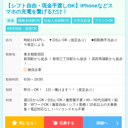
【シフト自由・現金手渡しOK】iPhoneなどス
マホの充電を繋げるだけ！
派遣
職種未経験OK
社会人未経験OK
大学生歓迎
ブランクOK
WEB登録・面接OK
時給1414円～ ▼日払いOK（規定あり） ■初勤務手当あり
給与
※規定による
東京都新宿区
勤務地
新宿駅から徒歩
/
新宿三丁目駅から徒歩
/
高田馬場駅から徒歩
/
…
物流企業
9:00～18:00
勤務時間
即日～OK！ 1日～働けます＾＾（規定あり）
期間
週1日からOK
/
日払いOK
/
履歴書不要
/
40～50代活躍中
/
副
特徴
業・WワークOK
/
服装自由
/
シフト勤務
/
10名以上の大量募
集
/
電話対応なし
/
パソコンスキル不要
気になる！
応募する
詳細へ