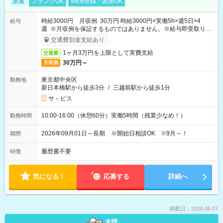
派遣
ブランクOK
WEB登録・面接OK
時給3000円 月収例 30万円 時給3000円×実働5h×週5日×4
給与
週 ※月収例を保証するものではありません。※給与即受取りサ
ービス利用可（利用条件有）
交通費別途支給あり
1ヶ月3万円を上限として実費支給
交通費
30万円～
月収例
東京都中央区
勤務地
新日本橋駅から徒歩3分
/
三越前駅から徒歩1分
サ－ビス
10:00-16:00（休憩60分）実働5時間（残業少なめ！）
勤務時間
2026年09月01日～長期 ※開始日相談OK ※9月～！
期間
履歴書不要
特徴
気になる！
応募する
詳細へ
掲載日：2026.08.07
未読