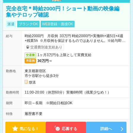
完全在宅＊時給2000円！ショート動画の映像編
集やテロップ確認
派遣
ブランクOK
WEB登録・面接OK
時給2000円 月収例 33万円 時給2000円×実働8h×週5日×4週
給与
+残業5h ※月収例を保証するものではありません。※給与即受
取りサービス利用可（利用条件有）
交通費別途支給あり
1ヶ月3万円を上限として実費支給
交通費
30万円～
月収例
東京都新宿区
勤務地
市ケ谷駅から徒歩3分
放送
11:00-20:00（休憩60分）実働8時間（残業少なめ！）
勤務時間
即日～長期 ※開始日相談OK
期間
履歴書不要
特徴
気になる！
応募する
詳細へ