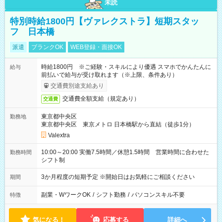
未読
特別時給1800円【ヴァレクストラ】短期スタッ
フ 日本橋
派遣
ブランクOK
WEB登録・面接OK
時給1800円 ※ご経験・スキルにより優遇 スマホでかんたんに
給与
前払いで給与が受け取れます（※上限、条件あり）
交通費別途支給あり
交通費全額支給（規定あり）
交通費
東京都中央区
勤務地
東京都中央区 東京メトロ 日本橋駅から直結（徒歩1分）
Valextra
10:00～20:00 実働7.5時間／休憩1.5時間 営業時間に合わせた
勤務時間
シフト制
3か月程度の短期予定 ※開始日はお気軽にご相談ください
期間
副業・WワークOK
/
シフト勤務
/
パソコンスキル不要
特徴
気になる！
応募する
詳細へ