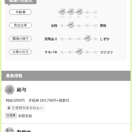
職場の雰囲気
年齢層
20代
30
40
50
60
男女比率
女性
男性
職場の様子
活気あり
しずか
仕事の仕方
テキパキ
コツコツ
募集情報
給与
時給1850円 月収例 283,790円+残業代
交通費別途支給あり
全額支給
交通費