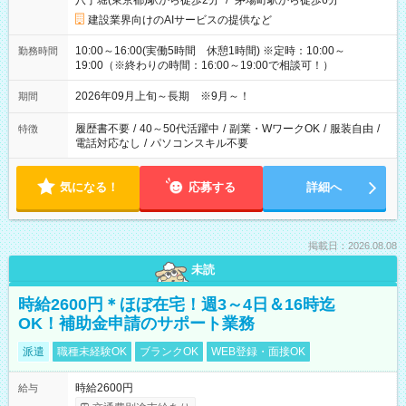
八丁堀(東京都)駅から徒歩2分
/
茅場町駅から徒歩6分
建設業界向けのAIサービスの提供など
10:00～16:00(実働5時間 休憩1時間) ※定時：10:00～
勤務時間
19:00（※終わりの時間：16:00～19:00で相談可！）
2026年09月上旬～長期 ※9月～！
期間
履歴書不要
/
40～50代活躍中
/
副業・WワークOK
/
服装自由
/
特徴
電話対応なし
/
パソコンスキル不要
気になる！
応募する
詳細へ
掲載日：2026.08.08
未読
時給2600円＊ほぼ在宅！週3～4日＆16時迄
OK！補助金申請のサポート業務
派遣
職種未経験OK
ブランクOK
WEB登録・面接OK
時給2600円
給与