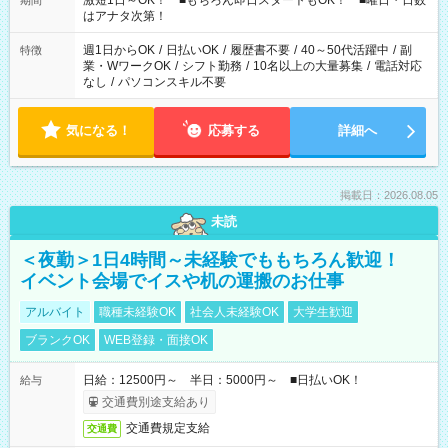
激短1日～OK！ ■もちろん即日スタートもOK！ ■曜日・日数
期間
はアナタ次第！
週1日からOK
/
日払いOK
/
履歴書不要
/
40～50代活躍中
/
副
特徴
業・WワークOK
/
シフト勤務
/
10名以上の大量募集
/
電話対応
なし
/
パソコンスキル不要
気になる！
応募する
詳細へ
掲載日：2026.08.05
未読
＜夜勤＞1日4時間～未経験でももちろん歓迎！
イベント会場でイスや机の運搬のお仕事
アルバイト
職種未経験OK
社会人未経験OK
大学生歓迎
ブランクOK
WEB登録・面接OK
日給：12500円～ 半日：5000円～ ■日払いOK！
給与
交通費別途支給あり
交通費規定支給
交通費