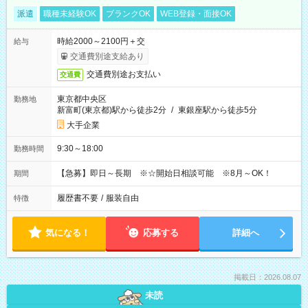
派遣
職種未経験OK
ブランクOK
WEB登録・面接OK
時給2000～2100円＋交
給与
交通費別途支給あり
交通費別途お支払い
交通費
東京都中央区
勤務地
新富町(東京都)駅から徒歩2分
/
東銀座駅から徒歩5分
大手企業
9:30～18:00
勤務時間
【急募】即日～長期 ※☆開始日相談可能 ※8月～OK！
期間
履歴書不要
/
服装自由
特徴
気になる！
応募する
詳細へ
掲載日：2026.08.07
未読