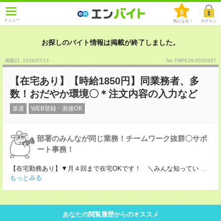
0
メニュー
気になる！
ログイン
お探しのバイト情報は掲載が終了しました。
掲載日 :2026
/
07
/
11
No.TMPE26-0535937
【在宅あり】【時給1850円】同業務者、多
数！おだやか環境〇＊注文内容の入力など
派遣
WEB登録・面接OK
部署のみんなが同じ業務！チームワーク抜群〇サポ
ート事務！
【在宅勤務あり】▼月４回まで在宅OKです！ ＼みんな知ってい
...
もっとみる
あなたの閲覧履歴からのオススメ