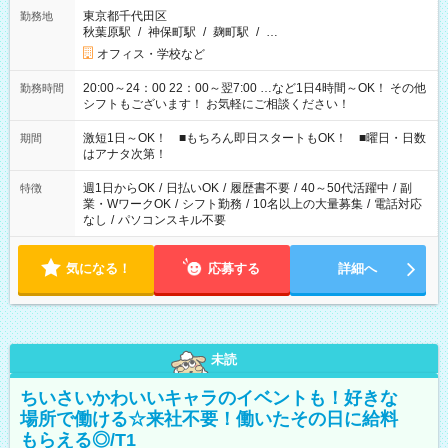
東京都千代田区
勤務地
秋葉原駅
/
神保町駅
/
麹町駅
/
…
オフィス・学校など
20:00～24：00 22：00～翌7:00 …など1日4時間～OK！ その他
勤務時間
シフトもございます！ お気軽にご相談ください！
激短1日～OK！ ■もちろん即日スタートもOK！ ■曜日・日数
期間
はアナタ次第！
週1日からOK
/
日払いOK
/
履歴書不要
/
40～50代活躍中
/
副
特徴
業・WワークOK
/
シフト勤務
/
10名以上の大量募集
/
電話対応
なし
/
パソコンスキル不要
気になる！
応募する
詳細へ
未読
ちいさいかわいいキャラのイベントも！好きな
場所で働ける☆来社不要！働いたその日に給料
もらえる◎/T1