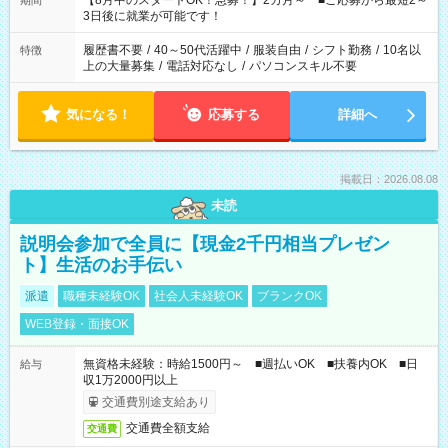
【8月中のスタートOK！急募！】2カ月～ ■ご応募から最短2～
期間
ね。 ※Wワーク希望の方へ 今ご覧のお仕事で希望する勤務時間
3日後に就業が可能です！
と、もう1つのお仕事の勤務時間。 合計で週40時間を超える場
合は応募できません。
履歴書不要
/
40～50代活躍中
/
服装自由
/
シフト勤務
/
10名以
特徴
上の大量募集
/
電話対応なし
/
パソコンスキル不要
気になる！
応募する
詳細へ
掲載日：2026.08.08
未読
説明会参加で全員に【現金2千円相当プレゼン
ト】生活のお手伝い
派遣
職種未経験OK
社会人未経験OK
ブランクOK
WEB登録・面接OK
無資格未経験：時給1500円～ ■週払いOK ■扶養内OK ■日
給与
収1万2000円以上
交通費別途支給あり
交通費全額支給
交通費