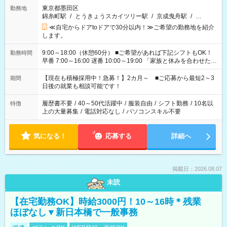
東京都墨田区
勤務地
錦糸町駅
/
とうきょうスカイツリー駅
/
京成曳舟駅
/
…
≪自宅からドアtoドアで30分以内！≫ご希望の勤務地を紹介
します。
9:00～18:00（休憩60分） ■ご希望があれば下記シフトもOK！
勤務時間
早番 7:00～16:00 遅番 10:00～19:00 「家族と休みを合わせた
い」 「余裕を持って夕飯の準備がしたい」 「できれば残業はし
たくない」 など、ご希望を教えてくださいね。 ※Wワーク希望
【現在も積極採用中！急募！】2カ月～ ■ご応募から最短2～3
期間
の方へ 今ご覧のお仕事で希望する勤務時間と、もう1つのお仕事
日後の就業も相談可能です！
の勤務時間。 合計で週40時間を超える場合は応募できません。
履歴書不要
/
40～50代活躍中
/
服装自由
/
シフト勤務
/
10名以
特徴
上の大量募集
/
電話対応なし
/
パソコンスキル不要
気になる！
応募する
詳細へ
掲載日：2026.08.07
未読
【在宅勤務OK】時給3000円！10～16時＊残業
ほぼなし▼新日本橋で一般事務