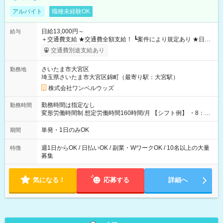
アルバイト
職種未経験OK
日給13,000円～
給与
＋交通費支給 ★交通費全額支給！ ┗案件により規定あり ★日払
いOK！（規定あり） ┗働いたその日に現金GET♪ お仕事後はコ
交通費別途支給あり
ンビニATMから 日払い分を引き落とせます！ 【試用期間】試
用期間なし
さいたま市大宮区
勤務地
埼玉県さいたま市大宮区錦町（最寄り駅：大宮駅）
株式会社ワンベルウッズ
勤務時間は指定なし
勤務時間
変形労働時間制 想定労働時間160時間/月 【シフト例】 ・8：00
～21：00
単発・1日のみOK
期間
週1日からOK / 日払いOK / 副業・WワークOK / 10名以上の大量
特徴
募集
気になる！
応募する
詳細へ