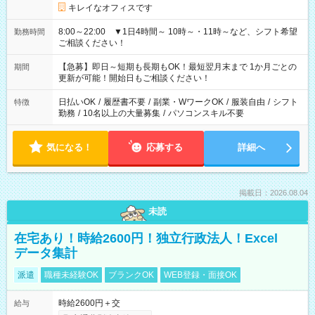
キレイなオフィスです
8:00～22:00 ▼1日4時間～ 10時～・11時～など、シフト希望
勤務時間
ご相談ください！
【急募】即日～短期も長期もOK！最短翌月末まで 1か月ごとの
期間
更新が可能！開始日もご相談ください！
日払いOK
/
履歴書不要
/
副業・WワークOK
/
服装自由
/
シフト
特徴
勤務
/
10名以上の大量募集
/
パソコンスキル不要
気になる！
応募する
詳細へ
掲載日：2026.08.04
未読
在宅あり！時給2600円！独立行政法人！Excel
データ集計
派遣
職種未経験OK
ブランクOK
WEB登録・面接OK
時給2600円＋交
給与