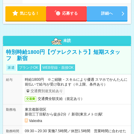
す！ 【シフト例】 ・11:00～14:00 ・16:30～19:00 ・13:00～
18:00 などのように、自由な働き方が可能なお仕事です！
気になる！
応募する
詳細へ
未読
特別時給1800円【ヴァレクストラ】短期スタッ
フ 新宿
派遣
ブランクOK
WEB登録・面接OK
時給1800円 ※ご経験・スキルにより優遇 スマホでかんたんに
給与
前払いで給与が受け取れます（※上限、条件あり）
交通費別途支給あり
交通費全額支給（規定あり）
交通費
東京都新宿区
勤務地
新宿三丁目駅から徒歩2分
/
新宿(東京メトロ)駅
Valextra
09:30～20:30 実働7.5時間／休憩1.5時間 営業時間に合わせた
勤務時間