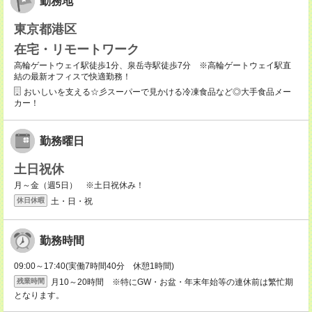
勤務地
東京都港区
在宅・リモートワーク
高輪ゲートウェイ駅徒歩1分、泉岳寺駅徒歩7分 ※高輪ゲートウェイ駅直
結の最新オフィスで快適勤務！
おいしいを支える☆彡スーパーで見かける冷凍食品など◎大手食品メー
カー！
勤務曜日
土日祝休
月～金（週5日） ※土日祝休み！
土・日・祝
休日休暇
勤務時間
09:00～17:40(実働7時間40分 休憩1時間)
月10～20時間 ※特にGW・お盆・年末年始等の連休前は繁忙期
残業時間
となります。