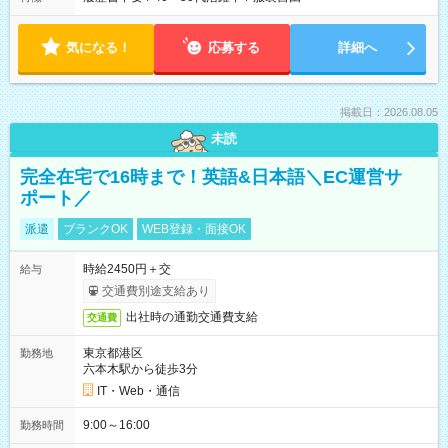
気になる！
応募する
詳細へ
掲載日：2026.08.05
未読
完全在宅で16時まで！英語&日本語＼EC運営サ
ポート／
派遣
ブランクOK
WEB登録・面接OK
時給2450円＋交
給与
交通費別途支給あり
出社時の通勤交通費支給
交通費
東京都港区
勤務地
六本木駅から徒歩3分
IT・Web・通信
9:00～16:00
勤務時間