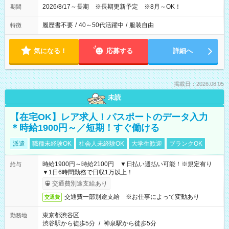
2026/8/17～長期 ※長期更新予定 ※8月～OK！
期間
履歴書不要
/
40～50代活躍中
/
服装自由
特徴
気になる！
応募する
詳細へ
掲載日：2026.08.05
未読
【在宅OK】レア求人！パスポートのデータ入力
＊時給1900円～／短期！すぐ働ける
派遣
職種未経験OK
社会人未経験OK
大学生歓迎
ブランクOK
時給1900円～時給2100円 ▼日払い週払い可能！※規定有り
給与
▼1日6時間勤務で日収1万以上！
交通費別途支給あり
交通費一部別途支給 ※お仕事によって変動あり
交通費
東京都渋谷区
勤務地
渋谷駅から徒歩5分
/
神泉駅から徒歩5分