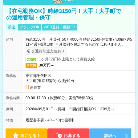
【在宅勤務OK】時給3150円！大手！大手町で
の運用管理・保守
派遣
ブランクOK
WEB登録・面接OK
時給3150円 月収例 50万4000円 時給3150円×実働7h30m×週5
給与
日×4週+残業10h ※月収例を保証するものではありません。
交通費別途支給あり
1ヶ月3万円を上限として実費支給
交通費
30万円～
月収例
東京都千代田区
勤務地
大手町(東京都)駅から徒歩1分
通信業
09:00-17:30（休憩60分）実働7時間30分
勤務時間
2026年09月01日～長期 ※開始日相談OK ※09月～
期間
履歴書不要
/
40～50代活躍中
特徴
気になる！
応募する
詳細へ