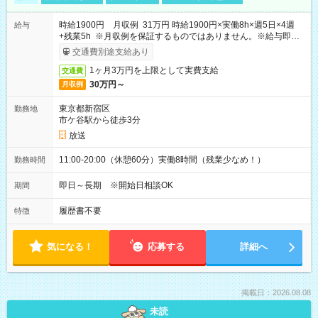
時給1900円 月収例 31万円 時給1900円×実働8h×週5日×4週
給与
+残業5h ※月収例を保証するものではありません。※給与即受
取りサービス利用可（利用条件有）
交通費別途支給あり
1ヶ月3万円を上限として実費支給
交通費
30万円～
月収例
東京都新宿区
勤務地
市ケ谷駅から徒歩3分
放送
11:00-20:00（休憩60分）実働8時間（残業少なめ！）
勤務時間
即日～長期 ※開始日相談OK
期間
履歴書不要
特徴
気になる！
応募する
詳細へ
掲載日：2026.08.08
未読