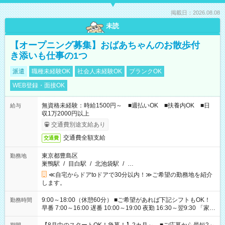
掲載日：2026.08.08
未読
【オープニング募集】おばあちゃんのお散歩付
き添いも仕事の1つ
派遣
職種未経験OK
社会人未経験OK
ブランクOK
WEB登録・面接OK
無資格未経験：時給1500円～ ■週払いOK ■扶養内OK ■日
給与
収1万2000円以上
交通費別途支給あり
交通費全額支給
交通費
東京都豊島区
勤務地
巣鴨駅
/
目白駅
/
北池袋駅
/
…
≪自宅からドアtoドアで30分以内！≫ご希望の勤務地を紹介
します。
9:00～18:00（休憩60分） ■ご希望があれば下記シフトもOK！
勤務時間
早番 7:00～16:00 遅番 10:00～19:00 夜勤 16:30～翌9:30 「家族
と休みを合わせたい」 「余裕を持って夕飯の準備がしたい」
「できれば残業はしたくない」 など、ご希望を教えてください