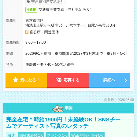
交通費別途支給あり
交通費実費支給（当社規定あり）
交通費
東京都港区
勤務地
溜池山王駅から徒歩5分
/
六本木一丁目駅から徒歩3分
官公庁・関連団体
9:00～17:00
勤務時間
2026/9/1～長期 ※期間限定:2027年3月末まで ※9月～OK！
期間
履歴書不要
/
40～50代活躍中
特徴
気になる！
応募する
詳細へ
掲載日：2026.08.08
未読
完全在宅＊時給1900円！未経験OK！SNSチー
ムでアーティスト写真のレタッチ
派遣
職種未経験OK
ブランクOK
WEB登録・面接OK