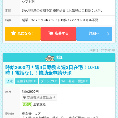
シフト制
3か月程度の短期予定 ※開始日はお気軽にご相談ください
期間
副業・WワークOK
/
シフト勤務
/
パソコンスキル不要
特徴
気になる！
応募する
詳細へ
掲載日：2026.08.07
未読
時給2600円＊週4日勤務＆週3日在宅！10-16
時！電話なし！補助金申請サポ
派遣
職種未経験OK
ブランクOK
WEB登録・面接OK
時給2600円
給与
交通費別途支給あり
全額支給
交通費
東京都中央区
勤務地