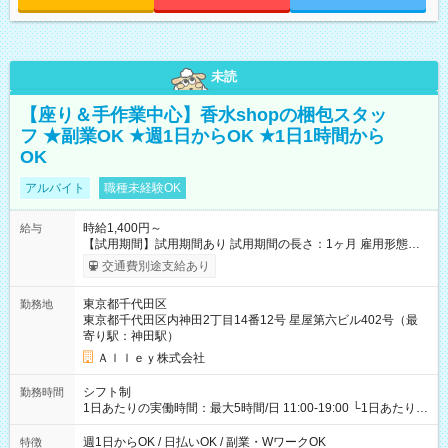
未読
【座り＆手作業中心】香水shopの梱包スタッ
フ ★副業OK ★週1日からOK ★1日1時間から
OK
アルバイト
職種未経験OK
時給1,400円～
給与
【試用期間】試用期間あり 試用期間の長さ：1ヶ月 雇用形態、
給与は本採用時と同じです。
交通費別途支給あり
東京都千代田区
勤務地
東京都千代田区内神田2丁目14番12号 星屋第六ビル402号（最
寄り駅：神田駅）
Ａｌｌｅｙ株式会社
シフト制
勤務時間
1日あたりの実働時間：最大5時間/日 11:00-19:00 └1日あたりの
実働時間：1-5時間 └上記の時間帯内であれば、いつでも勤務可
能！ └平日・土曜日の中で、お好きな曜日でご勤務いただけま
週1日からOK / 日払いOK / 副業・WワークOK
特徴