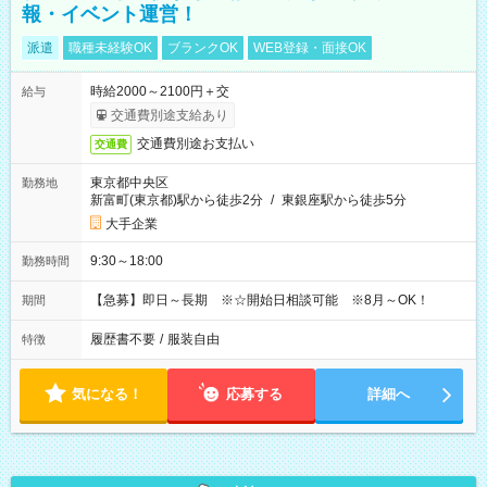
報・イベント運営！
派遣
職種未経験OK
ブランクOK
WEB登録・面接OK
時給2000～2100円＋交
給与
交通費別途支給あり
交通費別途お支払い
交通費
東京都中央区
勤務地
新富町(東京都)駅から徒歩2分
/
東銀座駅から徒歩5分
大手企業
9:30～18:00
勤務時間
【急募】即日～長期 ※☆開始日相談可能 ※8月～OK！
期間
履歴書不要
/
服装自由
特徴
気になる！
応募する
詳細へ