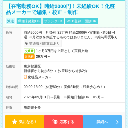
【在宅勤務OK】時給2000円！未経験OK！化粧
品メーカーで編集・校正・制作
派遣
職種未経験OK
ブランクOK
WEB登録・面接OK
時給2000円 月収例 32万円 時給2000円×実働8h×週5日×4
給与
週 ※月収例を保証するものではありません。※給与即受取りサ
ービス利用可（利用条件有）
交通費別途支給あり
1ヶ月3万円を上限として実費支給
交通費
30万円～
月収例
東京都港区
勤務地
新橋駅から徒歩5分
/
汐留駅から徒歩2分
化粧品メ－カ－
09:00-18:00（休憩60分）実働8時間（残業少なめ！）
勤務時間
2026年09月01日～長期 ※開始日相談OK ※9月～！
期間
履歴書不要
特徴
気になる！
応募する
詳細へ