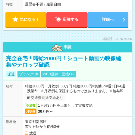
履歴書不要
/
服装自由
特徴
気になる！
応募する
詳細へ
掲載日：2026.08.06
未読
完全在宅＊時給2000円！ショート動画の映像編
集やテロップ確認
派遣
ブランクOK
WEB登録・面接OK
時給2000円 月収例 33万円 時給2000円×実働8h×週5日×4週
給与
+残業5h ※月収例を保証するものではありません。※給与即受
取りサービス利用可（利用条件有）
交通費別途支給あり
1ヶ月3万円を上限として実費支給
交通費
30万円～
月収例
東京都新宿区
勤務地
市ケ谷駅から徒歩3分
放送