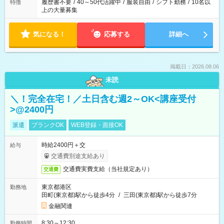
履歴書不要
/
40～50代活躍中
/
服装自由
/
シフト勤務
/
10名以
特徴
上の大量募集
気になる！
応募する
詳細へ
掲載日：2026.08.06
未読
＼！完全在宅！／土日含む週2～OK<講座受付
>@2400円
派遣
ブランクOK
WEB登録・面接OK
時給2400円＋交
給与
交通費別途支給あり
交通費実費支給（当社規定あり）
交通費
東京都港区
勤務地
田町(東京都)駅から徒歩4分
/
三田(東京都)駅から徒歩7分
金融関連
8:30～12:30
勤務時間