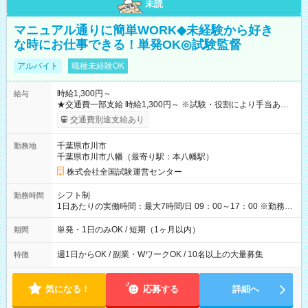
未読
マニュアル通りに簡単WORK◆未経験から好き
な時にお仕事できる！単発OK◎試験監督
アルバイト
職種未経験OK
時給1,300円～
給与
★交通費一部支給 時給1,300円～ ※試験・役割により手当あり
※勤務回数により昇給あり 【即給（前払い）オプションあ
交通費別途支給あり
り！】 希望される場合、勤務から1週間ほどで給与の一部を受け
取れます。 ※手数料418円がかかります。 【過去試験日の収入
千葉県市川市
勤務地
例】 ・河合塾模擬試験 8:30～17:30（休憩1時間） 時給1,300円
千葉県市川市八幡（最寄り駅：本八幡駅）
×8時間＝日収10,400円＋交通費 ※当日の役割により時給＋100
円の場合あり ・国家試験 7:00～13:30（休憩なし） 時給1,300
株式会社全国試験運営センター
円（役割手当＋100円）×6時間＝日収8,400円＋交通費 【試用期
間】試用期間なし
シフト制
勤務時間
1日あたりの実働時間：最大7時間/日 09：00～17：00 ※勤務時
間は 試験により異なります。
単発・1日のみOK / 短期（1ヶ月以内）
期間
週1日からOK / 副業・WワークOK / 10名以上の大量募集
特徴
気になる！
応募する
詳細へ