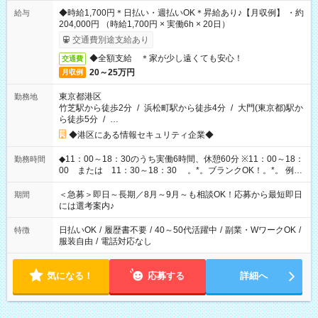
◆時給1,700円＊日払い・週払いOK＊昇給あり♪【月収例】 ・約
給与
204,000円 （時給1,700円 × 実働6h × 20日）
交通費別途支給あり
◆全額支給 ＊家が少し遠くても安心！
交通費
20～25万円
月収例
東京都港区
勤務地
竹芝駅から徒歩2分
/
浜松町駅から徒歩4分
/
大門(東京都)駅か
ら徒歩5分
/
…
◆港区にある情報セキュリティ企業◆
◆11：00～18：30のうち実働6時間、休憩60分 ※11：00～18：
勤務時間
00 または 11：30～18：30 。*。ブランクOK！。*。 例え
ば前職が、 在宅/財団法人/事務/コールセンター/受付/販売/カフェ
スタッフ スイーツ販売/ホテルフロント/化粧品販売/など 様々な
＜急募＞即日～長期／8月～9月～も相談OK！応募から最短即日
期間
業界から入社して活躍されています♪
には選考案内♪
日払いOK
/
履歴書不要
/
40～50代活躍中
/
副業・WワークOK
/
特徴
服装自由
/
電話対応なし
気になる！
応募する
詳細へ