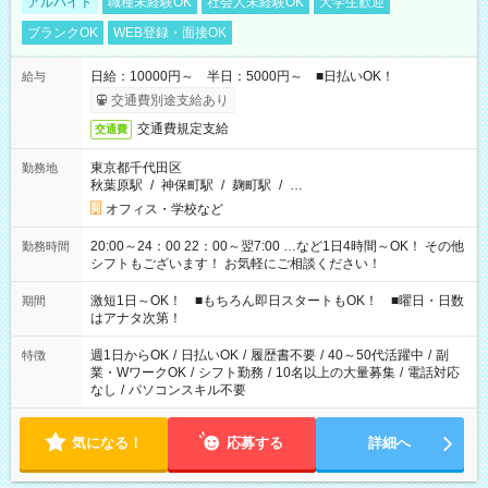
アルバイト
職種未経験OK
社会人未経験OK
大学生歓迎
ブランクOK
WEB登録・面接OK
日給：10000円～ 半日：5000円～ ■日払いOK！
給与
交通費別途支給あり
交通費規定支給
交通費
東京都千代田区
勤務地
秋葉原駅
/
神保町駅
/
麹町駅
/
…
オフィス・学校など
20:00～24：00 22：00～翌7:00 …など1日4時間～OK！ その他
勤務時間
シフトもございます！ お気軽にご相談ください！
激短1日～OK！ ■もちろん即日スタートもOK！ ■曜日・日数
期間
はアナタ次第！
週1日からOK
/
日払いOK
/
履歴書不要
/
40～50代活躍中
/
副
特徴
業・WワークOK
/
シフト勤務
/
10名以上の大量募集
/
電話対応
なし
/
パソコンスキル不要
気になる！
応募する
詳細へ