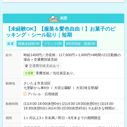
未読
【未経験OK】【服装＆髪色自由！】お菓子のピ
ッキング・シール貼り｜短期
派遣
職種未経験OK
ブランクOK
WEB登録・面接OK
時給1400円／月収例：117,600円＝1,400円×4時間×21日勤務の
給与
場合＋交通費別途支給
交通費別途支給あり
実費支給／当社規定あり。
交通費
さいたま市見沼区
勤務地
七里駅から車6分
/
大宮公園駅
/
大宮(埼玉県)駅
アパレル・日用雑貨
(1)14:00-18:00(休憩0分) (2)14:00-19:00(休憩0分) (3)14:00-
勤務時間
19:30(休憩0分) (4)14:00-20:00(休憩45分) ※お好きな時間が選べ
ます
1ヶ月以上3ヶ月未満／即日～8月末までの期間限定
期間