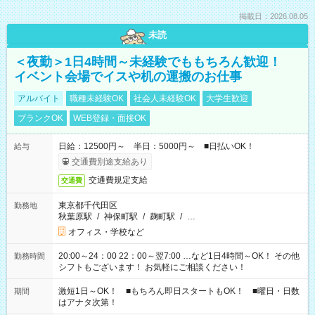
掲載日：2026.08.05
未読
＜夜勤＞1日4時間～未経験でももちろん歓迎！
イベント会場でイスや机の運搬のお仕事
アルバイト
職種未経験OK
社会人未経験OK
大学生歓迎
ブランクOK
WEB登録・面接OK
日給：12500円～ 半日：5000円～ ■日払いOK！
給与
交通費別途支給あり
交通費規定支給
交通費
東京都千代田区
勤務地
秋葉原駅
/
神保町駅
/
麹町駅
/
…
オフィス・学校など
20:00～24：00 22：00～翌7:00 …など1日4時間～OK！ その他
勤務時間
シフトもございます！ お気軽にご相談ください！
激短1日～OK！ ■もちろん即日スタートもOK！ ■曜日・日数
期間
はアナタ次第！