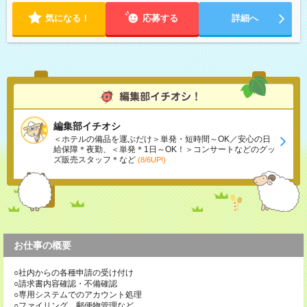
気になる！
応募する
詳細へ
編集部イチオシ
＜ホテルの備品を運ぶだけ＞単発・短時間～OK／安心の日
給保障＊夜勤、＜単発＊1日～OK！＞コンサートなどのグッ
ズ販売スタッフ＊など
(8/6UP!)
お仕事の概要
○社内からの各種申請の受け付け
○請求書内容確認・不備確認
○専用システムでのアカウント処理
○ファイリング、郵便物管理など