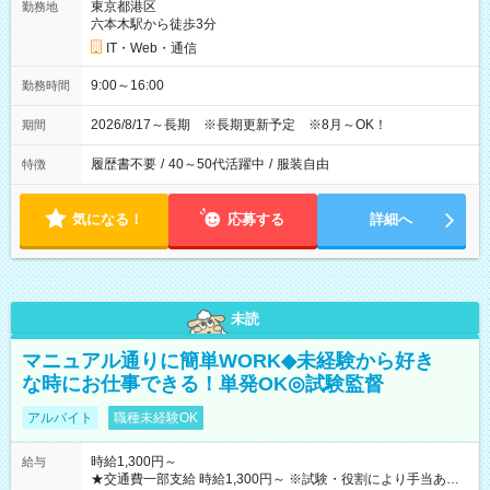
東京都港区
勤務地
六本木駅から徒歩3分
IT・Web・通信
9:00～16:00
勤務時間
2026/8/17～長期 ※長期更新予定 ※8月～OK！
期間
履歴書不要
/
40～50代活躍中
/
服装自由
特徴
気になる！
応募する
詳細へ
未読
マニュアル通りに簡単WORK◆未経験から好き
な時にお仕事できる！単発OK◎試験監督
アルバイト
職種未経験OK
時給1,300円～
給与
★交通費一部支給 時給1,300円～ ※試験・役割により手当あり