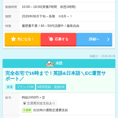
10:00～18:00(実働7時間 休憩1時間)
勤務時間
2026年08月下旬～長期 ※8月～！
期間
履歴書不要
/
40～50代活躍中
/
服装自由
特徴
気になる！
応募する
詳細へ
掲載日：2026.08.05
未読
完全在宅で16時まで！英語&日本語＼EC運営サ
ポート／
派遣
ブランクOK
WEB登録・面接OK
時給2450円＋交
給与
交通費別途支給あり
出社時の通勤交通費支給
交通費