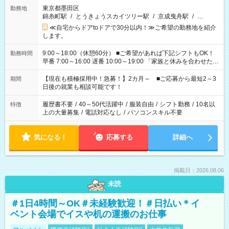
東京都墨田区
勤務地
錦糸町駅
/
とうきょうスカイツリー駅
/
京成曳舟駅
/
…
≪自宅からドアtoドアで30分以内！≫ご希望の勤務地を紹介
します。
9:00～18:00（休憩60分） ■ご希望があれば下記シフトもOK！
勤務時間
早番 7:00～16:00 遅番 10:00～19:00 「家族と休みを合わせた
い」 「余裕を持って夕飯の準備がしたい」 「できれば残業はし
たくない」 など、ご希望を教えてくださいね。 ※Wワーク希望
【現在も積極採用中！急募！】2カ月～ ■ご応募から最短2～3
期間
の方へ 今ご覧のお仕事で希望する勤務時間と、もう1つのお仕事
日後の就業も相談可能です！
の勤務時間。 合計で週40時間を超える場合は応募できません。
履歴書不要
/
40～50代活躍中
/
服装自由
/
シフト勤務
/
10名以
特徴
上の大量募集
/
電話対応なし
/
パソコンスキル不要
気になる！
応募する
詳細へ
掲載日：2026.08.06
未読
＃1日4時間～OK＃未経験歓迎！＃日払い＊イ
ベント会場でイスや机の運搬のお仕事