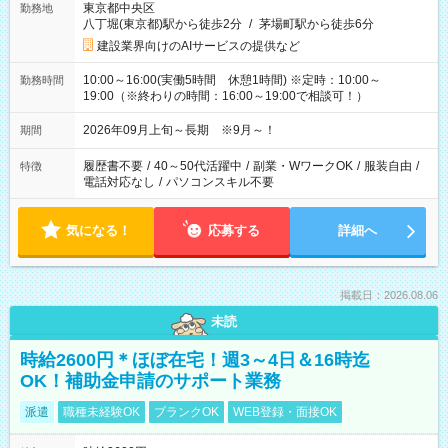
東京都中央区
勤務地
八丁堀(東京都)駅から徒歩2分
/
茅場町駅から徒歩6分
建設業界向けのAIサービスの提供など
10:00～16:00(実働5時間 休憩1時間) ※定時：10:00～
勤務時間
19:00（※終わりの時間：16:00～19:00で相談可！）
2026年09月上旬～長期 ※9月～！
期間
履歴書不要
/
40～50代活躍中
/
副業・WワークOK
/
服装自由
/
特徴
電話対応なし
/
パソコンスキル不要
気になる！
応募する
詳細へ
掲載日：2026.08.06
未読
時給2600円＊ほぼ在宅！週3～4日＆16時迄
OK！補助金申請のサポート業務
派遣
職種未経験OK
ブランクOK
WEB登録・面接OK