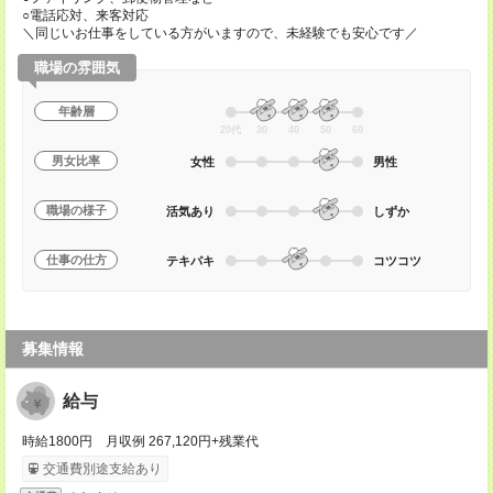
○電話応対、来客対応
＼同じいお仕事をしている方がいますので、未経験でも安心です／
職場の雰囲気
年齢層
20代
30
40
50
60
男女比率
女性
男性
職場の様子
活気あり
しずか
仕事の仕方
テキパキ
コツコツ
募集情報
給与
時給1800円 月収例 267,120円+残業代
交通費別途支給あり