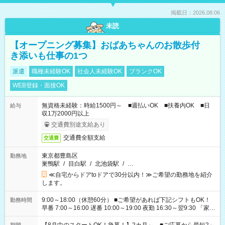
掲載日：2026.08.06
未読
【オープニング募集】おばあちゃんのお散歩付
き添いも仕事の1つ
派遣
職種未経験OK
社会人未経験OK
ブランクOK
WEB登録・面接OK
無資格未経験：時給1500円～ ■週払いOK ■扶養内OK ■日
給与
収1万2000円以上
交通費別途支給あり
交通費全額支給
交通費
東京都豊島区
勤務地
巣鴨駅
/
目白駅
/
北池袋駅
/
…
≪自宅からドアtoドアで30分以内！≫ご希望の勤務地を紹介
します。
9:00～18:00（休憩60分） ■ご希望があれば下記シフトもOK！
勤務時間
早番 7:00～16:00 遅番 10:00～19:00 夜勤 16:30～翌9:30 「家族
と休みを合わせたい」 「余裕を持って夕飯の準備がしたい」
「できれば残業はしたくない」 など、ご希望を教えてください