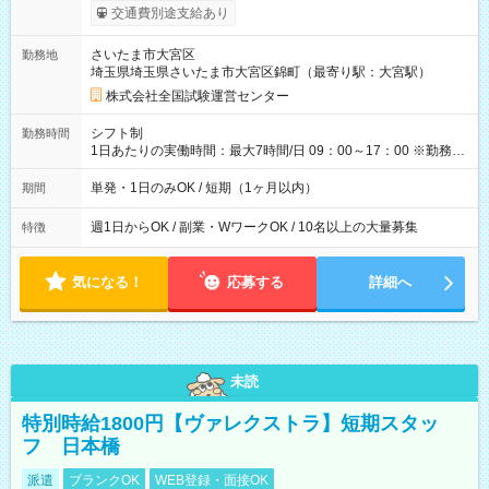
※勤務回数により昇給あり 【即給（前払い）オプションあ
交通費別途支給あり
り！】 希望される場合、勤務から1週間ほどで給与の一部を受け
取れます。 ※手数料418円がかかります。 【過去試験日の収入
さいたま市大宮区
勤務地
例】 ・河合塾模擬試験 8:30～17:30（休憩1時間） 時給1,300円
埼玉県埼玉県さいたま市大宮区錦町（最寄り駅：大宮駅）
×8時間＝日収10,400円＋交通費 ※当日の役割により時給＋100
円の場合あり ・国家試験 7:00～13:30（休憩なし） 時給1,300
株式会社全国試験運営センター
円（役割手当＋100円）×6時間＝日収8,400円＋交通費 【試用期
間】試用期間なし
シフト制
勤務時間
1日あたりの実働時間：最大7時間/日 09：00～17：00 ※勤務時
間は 試験により異なります。
単発・1日のみOK / 短期（1ヶ月以内）
期間
週1日からOK / 副業・WワークOK / 10名以上の大量募集
特徴
気になる！
応募する
詳細へ
未読
特別時給1800円【ヴァレクストラ】短期スタッ
フ 日本橋
派遣
ブランクOK
WEB登録・面接OK