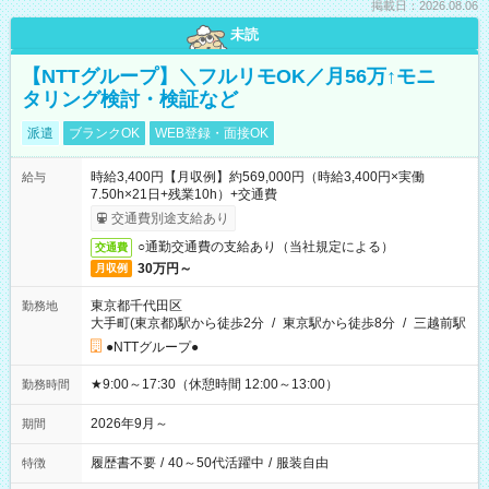
掲載日：2026.08.06
未読
【NTTグループ】＼フルリモOK／月56万↑モニ
タリング検討・検証など
派遣
ブランクOK
WEB登録・面接OK
時給3,400円【月収例】約569,000円（時給3,400円×実働
給与
7.50h×21日+残業10h）+交通費
交通費別途支給あり
○通勤交通費の支給あり（当社規定による）
交通費
30万円～
月収例
東京都千代田区
勤務地
大手町(東京都)駅から徒歩2分
/
東京駅から徒歩8分
/
三越前駅
●NTTグループ●
★9:00～17:30（休憩時間 12:00～13:00）
勤務時間
2026年9月～
期間
履歴書不要
/
40～50代活躍中
/
服装自由
特徴