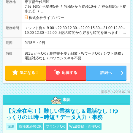
東京都千代田区
勤務地
九段下駅から徒歩5分
/
竹橋駅から徒歩10分
/
神保町駅から徒
歩15分
/
…
株式会社ライブパワー
＜シフト例＞ 9:00～22:30 12:30～22:00 15:30～21:00 12:30～
勤務時間
19:00 12:30～22:00 上記の時間から好きな時間を選べます！ ※
時間は変更となる可能性があります
9月8日・9日
期間
週1日からOK
/
履歴書不要
/
副業・WワークOK
/
シフト勤務
/
特徴
電話対応なし
/
パソコンスキル不要
気になる！
応募する
詳細へ
掲載日：2026.07.29
未読
【完全在宅！】難しい業務なし＆電話なし！ゆ
っくりの11時～時短＊データ入力・事務
派遣
職種未経験OK
ブランクOK
WEB登録・面接OK