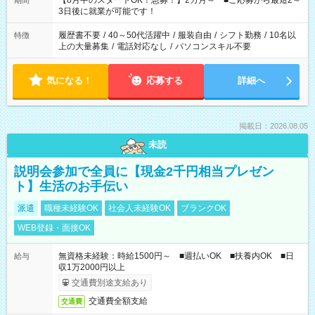
【8月中のスタートOK！急募！】2カ月～ ■ご応募から最短2～
期間
ね。 ※Wワーク希望の方へ 今ご覧のお仕事で希望する勤務時間
3日後に就業が可能です！
と、もう1つのお仕事の勤務時間。 合計で週40時間を超える場
合は応募できません。
履歴書不要
/
40～50代活躍中
/
服装自由
/
シフト勤務
/
10名以
特徴
上の大量募集
/
電話対応なし
/
パソコンスキル不要
気になる！
応募する
詳細へ
掲載日：2026.08.05
未読
説明会参加で全員に【現金2千円相当プレゼン
ト】生活のお手伝い
派遣
職種未経験OK
社会人未経験OK
ブランクOK
WEB登録・面接OK
無資格未経験：時給1500円～ ■週払いOK ■扶養内OK ■日
給与
収1万2000円以上
交通費別途支給あり
交通費全額支給
交通費