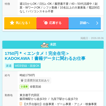
週1日からOK
/
日払いOK
/
履歴書不要
/
40～50代活躍中
/
副
特徴
業・WワークOK
/
シフト勤務
/
10名以上の大量募集
/
電話対応
なし
/
パソコンスキル不要
気になる！
応募する
詳細へ
掲載日：2026.08.06
未読
1750円＊＜エンタメ！完全在宅＞
KADOKAWA！書籍データに関わるお仕事
派遣
WEB登録・面接OK
時給1750円
給与
交通費別途支給あり
全額支給
交通費
東京都千代田区
勤務地
飯田橋駅から徒歩3分
/
九段下駅から徒歩7分
【大手出版社】出版事業・ゲーム事業・アニメ・映像事業