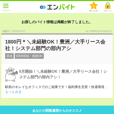
0
メニュー
気になる！
ログイン
お探しのバイト情報は掲載が終了しました。
掲載日 :2026
/
07
/
27
No.TMPE26-0539470
1800円＊＼未経験OK！豊洲／大手リース会
社！システム部門の部内アシ
派遣
WEB登録・面接OK
8月開始！＼未経験OK！豊洲／大手リース会社！シ
ステム部門の部内アシ！
駅前のキレイなオフィスでのご就業です！福利厚生充実！快適環境
...
もっとみる
あなたの閲覧履歴からのオススメ