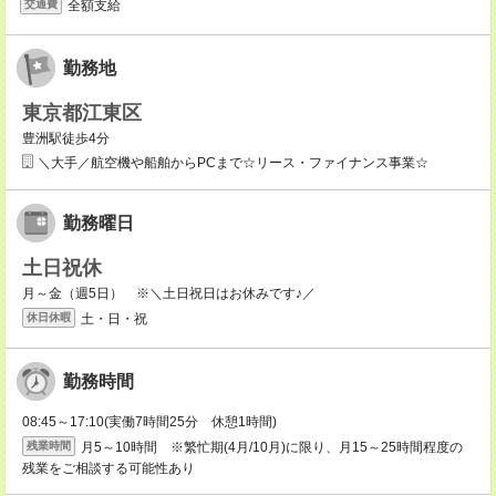
全額支給
交通費
勤務地
東京都江東区
豊洲駅徒歩4分
＼大手／航空機や船舶からPCまで☆リース・ファイナンス事業☆
勤務曜日
土日祝休
月～金（週5日） ※＼土日祝日はお休みです♪／
土・日・祝
休日休暇
勤務時間
08:45～17:10(実働7時間25分 休憩1時間)
月5～10時間 ※繁忙期(4月/10月)に限り、月15～25時間程度の
残業時間
残業をご相談する可能性あり