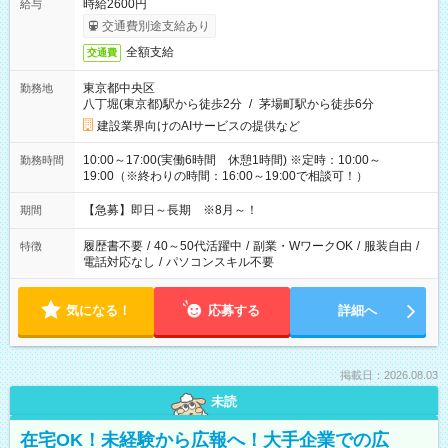
時給2600円
給与
交通費別途支給あり
全額支給
交通費
東京都中央区
勤務地
八丁堀(東京都)駅から徒歩2分
/
茅場町駅から徒歩6分
建設業界向けのAIサービスの提供など
10:00～17:00(実働6時間 休憩1時間) ※定時：10:00～
勤務時間
19:00（※終わりの時間：16:00～19:00で相談可！）
【急募】即日～長期 ※8月～！
期間
履歴書不要
/
40～50代活躍中
/
副業・WワークOK
/
服装自由
/
特徴
電話対応なし
/
パソコンスキル不要
気になる！
応募する
詳細へ
掲載日：2026.08.03
未読
在宅OK！未経験から広報へ！大手企業での広