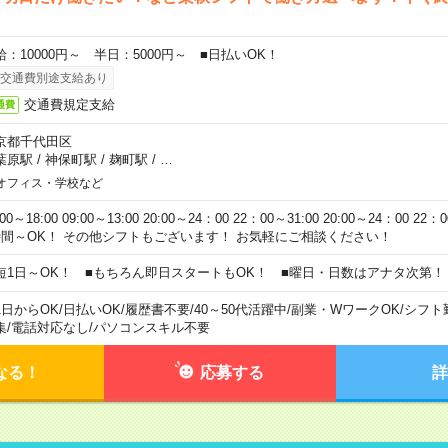
給：10000円～ 半日：5000円～ ■日払いOK！
交通費別途支給あり
交通費規定支給
通費
京都千代田区
葉原駅
/
神保町駅
/
麹町駅
/
…
オフィス・学校など
:00～18:00 09:00～13:00 20:00～24：00 22：00～31:00 20:00～24：00 2
時間～OK！ その他シフトもございます！ お気軽にご相談ください！
短1日～OK！ ■もちろん即日スタートもOK！ ■曜日・日数はアナタ次第！
1日からOK
/
日払いOK
/
履歴書不要
/
40～50代活躍中
/
副業・WワークOK
/
シフト
集
/
電話対応なし
/
パソコンスキル不要
なる！
応募する
詳