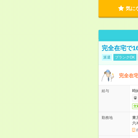
気に
完全在宅で1
派遣
ブランクOK
完全在宅
時
給与
交
東
勤務地
六