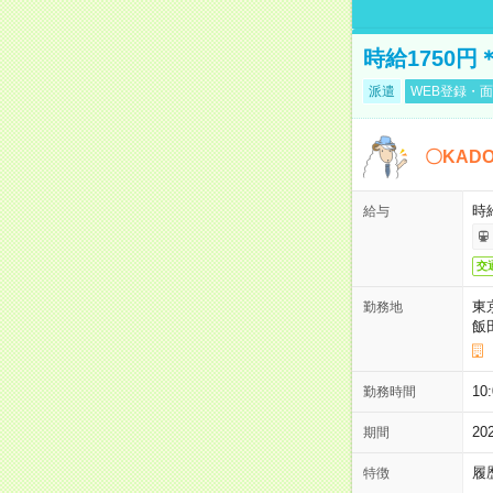
時給1750
派遣
WEB登録・面
〇KAD
時給
給与
交
東
勤務地
飯
10
勤務時間
2
期間
履
特徴