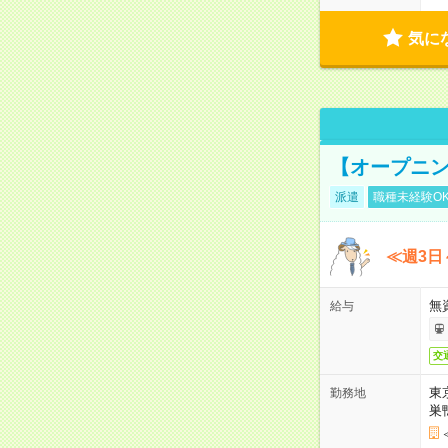
気に
【オープニン
派遣
職種未経験O
≪週3日
無
給与
交
東
勤務地
巣