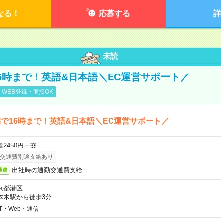
なる！
応募する
詳
未読
6時まで！英語&日本語＼EC運営サポート／
WEB登録・面接OK
で16時まで！英語&日本語＼EC運営サポート／
給2450円＋交
交通費別途支給あり
出社時の通勤交通費支給
通費
京都港区
本木駅から徒歩3分
IT・Web・通信