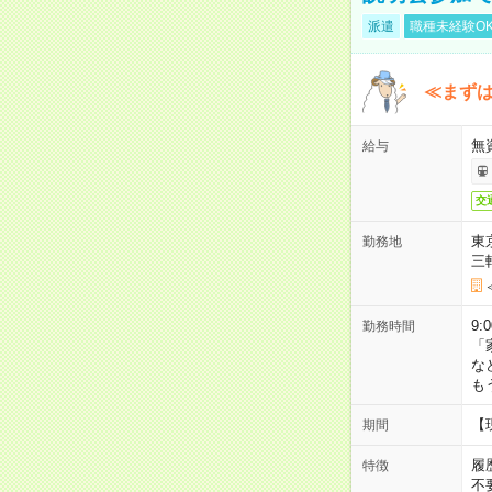
派遣
職種未経験O
≪まずは
無
給与
交
東
勤務地
三
9:
勤務時間
「
な
も
【
期間
履
特徴
不