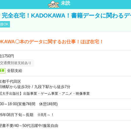
未読
円＊完全在宅！KADOKAWA！書籍データに関わる
接OK
OKAWA〇本のデータに関するお仕事！ほぼ在宅！
1750円
交通費別途支給あり
全額支給
通費
京都千代田区
田橋駅から徒歩3分
/
九段下駅から徒歩7分
【大手出版社】出版事業・ゲーム事業・アニメ・映像事業
:00～18:00(実働7時間 休憩1時間)
026年08月下旬～長期 ※8月～！
歴書不要
/
40～50代活躍中
/
服装自由