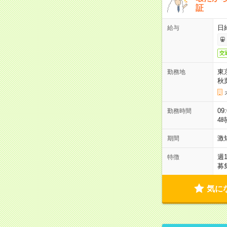
証
日
給与
交
東
勤務地
秋
09
勤務時間
4
激
期間
週
特徴
募
気に