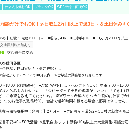
K
社会人未経験OK
ブランクOK
WEB登録・面接OK
相談だけでもOK！≫日収1.2万円以上で週3日～＆土日休みも
資格未経験：時給1500円～ ■週払いOK ■扶養内OK ■日収1万2000円以上
交通費別途支給あり
交通費全額支給
通費
京都世田谷区
軒茶屋駅
/
世田谷駅
/
下高井戸駅
/
…
≪自宅からドアtoドアで30分以内！≫ご希望の勤務地を紹介します。
00～18:00（休憩60分） ■ご希望があれば下記シフトもOK！ 早番 7:00～16:00 遅
家族と休みを合わせたい」 「余裕を持って夕飯の準備がしたい」 「できれば
ど、ご希望を教えてくださいね。 ※Wワーク希望の方へ 今ご覧のお仕事で希
う1つのお仕事の勤務時間。 合計で週40時間を超える場合は応募できません。
現在も積極採用中！急募！】2カ月～ ■ご応募から最短2～3日後の就業も相
歴書不要
/
40～50代活躍中
/
服装自由
/
シフト勤務
/
10名以上の大量募集
/
電話対応
要