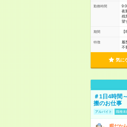
9:
勤務時間
夜
残
望
【
期間
履
特徴
不
気に
＃1日4時間
搬のお仕事
アルバイト
職種未
暇だか