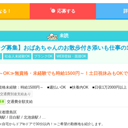
なる！
応募する
詳
未読
グ募集】おばあちゃんのお散歩付き添いも仕事の
K
社会人未経験OK
ブランクOK
WEB登録・面接OK
～OK≫無資格・未経験でも時給1500円～！土日祝休みもOK
資格未経験：時給1500円～ ■週払いOK ■扶養内OK ■日収1万2000円以上
交通費別途支給あり
交通費全額支給
通費
京都豊島区
鴨駅
/
目白駅
/
北池袋駅
/
…
≪自宅からドアtoドアで30分以内！≫ご希望の勤務地を紹介します。