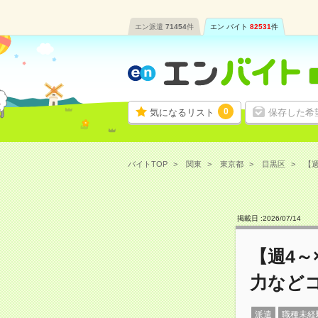
エン派遣
71454
件
エン バイト
82531
件
0
気になるリスト
保存した希
バイトTOP
関東
東京都
目黒区
【週
掲載日 :
2026
/
07
/
14
【週4～
力など
派遣
職種未経