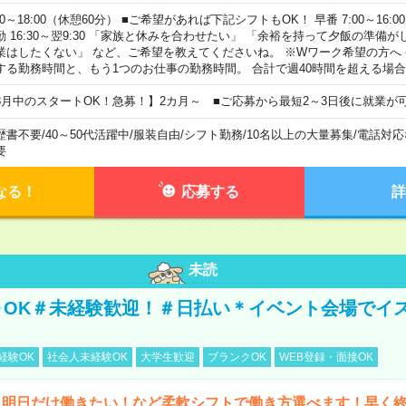
00～18:00（休憩60分） ■ご希望があれば下記シフトもOK！ 早番 7:00～16:00 遅
勤 16:30～翌9:30 「家族と休みを合わせたい」 「余裕を持って夕飯の準備
業はしたくない」 など、ご希望を教えてくださいね。 ※Wワーク希望の方へ
する勤務時間と、もう1つのお仕事の勤務時間。 合計で週40時間を超える場
8月中のスタートOK！急募！】2カ月～ ■ご応募から最短2～3日後に就業が
歴書不要
/
40～50代活躍中
/
服装自由
/
シフト勤務
/
10名以上の大量募集
/
電話対応
要
なる！
応募する
詳
未読
～OK＃未経験歓迎！＃日払い＊イベント会場でイ
経験OK
社会人未経験OK
大学生歓迎
ブランクOK
WEB登録・面接OK
ら明日だけ働きたい！など柔軟シフトで働き方選べます！早く