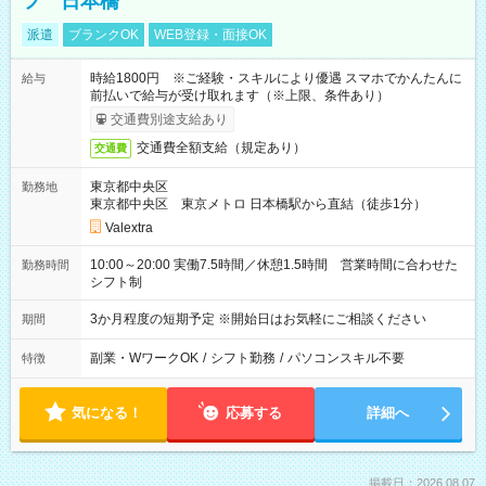
フ 日本橋
派遣
ブランクOK
WEB登録・面接OK
時給1800円 ※ご経験・スキルにより優遇 スマホでかんたんに
給与
前払いで給与が受け取れます（※上限、条件あり）
交通費別途支給あり
交通費全額支給（規定あり）
交通費
東京都中央区
勤務地
東京都中央区 東京メトロ 日本橋駅から直結（徒歩1分）
Valextra
10:00～20:00 実働7.5時間／休憩1.5時間 営業時間に合わせた
勤務時間
シフト制
3か月程度の短期予定 ※開始日はお気軽にご相談ください
期間
副業・WワークOK
/
シフト勤務
/
パソコンスキル不要
特徴
気になる！
応募する
詳細へ
掲載日：2026.08.07