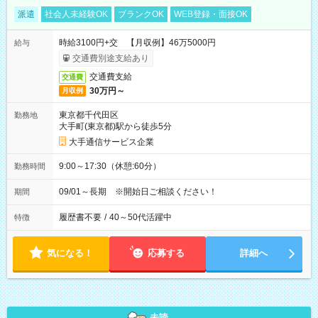
派遣
社会人未経験OK
ブランクOK
WEB登録・面接OK
時給3100円+交 【月収例】46万5000円
給与
交通費別途支給あり
交通費支給
交通費
30万円～
月収例
東京都千代田区
勤務地
大手町(東京都)駅から徒歩5分
大手通信サービス企業
9:00～17:30（休憩:60分）
勤務時間
09/01～長期 ※開始日ご相談ください！
期間
履歴書不要
/
40～50代活躍中
特徴
気になる！
応募する
詳細へ
未読