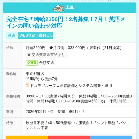
未読
完全在宅＊時給2150円！2名募集！7月！英語メ
インの問い合わせ対応
派遣
WEB登録・面接OK
時給2200円 ◆月収例：338,000円＋残業代（21日換算）
給与
交通費別途支給あり
全額支給
交通費
東京都港区
勤務地
品川駅から徒歩7分
ドコモグループ→通信設備とシステム開発・運用
09:00～17:30(実働7時間30分 休憩1時間) 17:00～26:00(実働8
勤務時間
時間 休憩1時間) 02:00～09:30(実働6時間30分 休憩1時間) ※
日勤は就業時間1/夜勤は就業時間2.3を連続で行って頂きます
2026年09月上旬～長期 ※9月～！
期間
履歴書不要
/
40～50代活躍中
/
服装自由
/
シフト勤務
/
パソコ
特徴
ンスキル不要