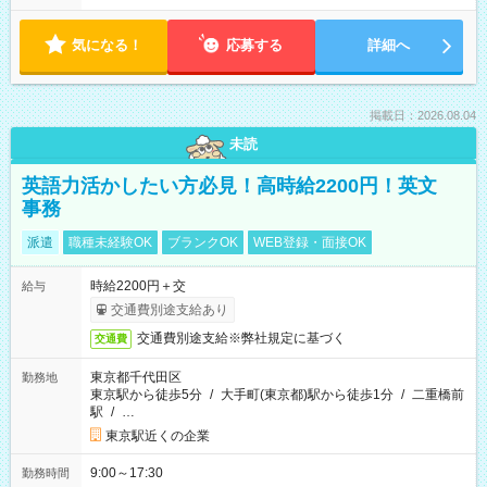
気になる！
応募する
詳細へ
掲載日：2026.08.04
未読
英語力活かしたい方必見！高時給2200円！英文
事務
派遣
職種未経験OK
ブランクOK
WEB登録・面接OK
時給2200円＋交
給与
交通費別途支給あり
交通費別途支給※弊社規定に基づく
交通費
東京都千代田区
勤務地
東京駅から徒歩5分
/
大手町(東京都)駅から徒歩1分
/
二重橋前
駅
/
…
東京駅近くの企業
9:00～17:30
勤務時間