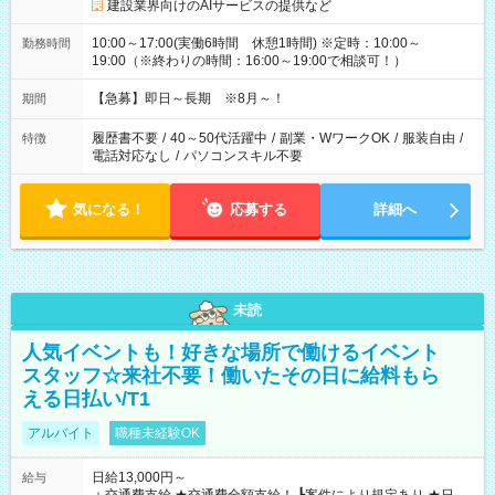
建設業界向けのAIサービスの提供など
10:00～17:00(実働6時間 休憩1時間) ※定時：10:00～
勤務時間
19:00（※終わりの時間：16:00～19:00で相談可！）
【急募】即日～長期 ※8月～！
期間
履歴書不要
/
40～50代活躍中
/
副業・WワークOK
/
服装自由
/
特徴
電話対応なし
/
パソコンスキル不要
気になる！
応募する
詳細へ
未読
人気イベントも！好きな場所で働けるイベント
スタッフ☆来社不要！働いたその日に給料もら
える日払い/T1
アルバイト
職種未経験OK
日給13,000円～
給与