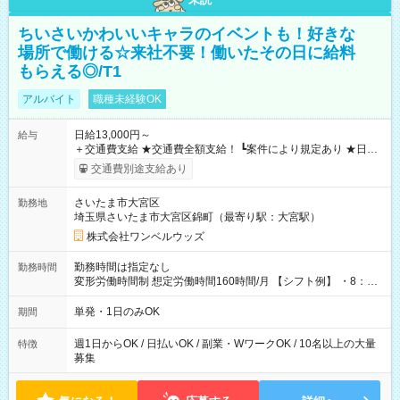
ちいさいかわいいキャラのイベントも！好きな
場所で働ける☆来社不要！働いたその日に給料
もらえる◎/T1
アルバイト
職種未経験OK
日給13,000円～
給与
＋交通費支給 ★交通費全額支給！ ┗案件により規定あり ★日払
いOK！（規定あり） ┗働いたその日に現金GET♪ お仕事後はコ
交通費別途支給あり
ンビニATMから 日払い分を引き落とせます！ 【試用期間】試
用期間なし
さいたま市大宮区
勤務地
埼玉県さいたま市大宮区錦町（最寄り駅：大宮駅）
株式会社ワンベルウッズ
勤務時間は指定なし
勤務時間
変形労働時間制 想定労働時間160時間/月 【シフト例】 ・8：00
～21：00
単発・1日のみOK
期間
週1日からOK / 日払いOK / 副業・WワークOK / 10名以上の大量
特徴
募集