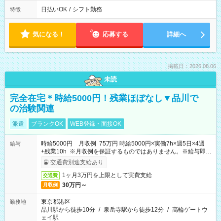
日払いOK
/
シフト勤務
特徴
気になる！
応募する
詳細へ
掲載日：2026.08.06
未読
完全在宅＊時給5000円！残業ほぼなし▼品川で
の治験関連
派遣
ブランクOK
WEB登録・面接OK
時給5000円 月収例 75万円 時給5000円×実働7h×週5日×4週
給与
+残業10h ※月収例を保証するものではありません。※給与即受
取りサービス利用可（利用条件有）
交通費別途支給あり
1ヶ月3万円を上限として実費支給
交通費
30万円～
月収例
東京都港区
勤務地
品川駅から徒歩10分
/
泉岳寺駅から徒歩12分
/
高輪ゲートウ
ェイ駅