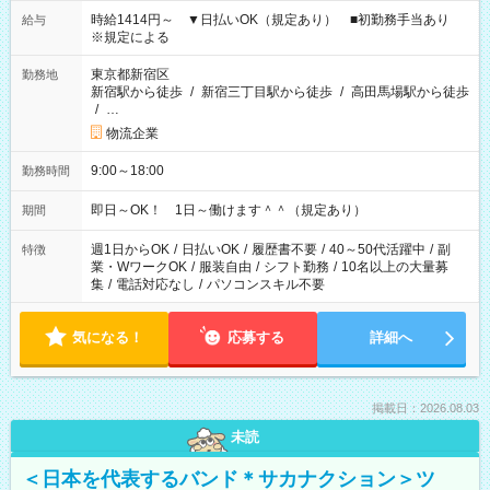
時給1414円～ ▼日払いOK（規定あり） ■初勤務手当あり
給与
※規定による
東京都新宿区
勤務地
新宿駅から徒歩
/
新宿三丁目駅から徒歩
/
高田馬場駅から徒歩
/
…
物流企業
9:00～18:00
勤務時間
即日～OK！ 1日～働けます＾＾（規定あり）
期間
週1日からOK
/
日払いOK
/
履歴書不要
/
40～50代活躍中
/
副
特徴
業・WワークOK
/
服装自由
/
シフト勤務
/
10名以上の大量募
集
/
電話対応なし
/
パソコンスキル不要
気になる！
応募する
詳細へ
掲載日：2026.08.03
未読
＜日本を代表するバンド＊サカナクション＞ツ