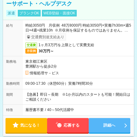
ーサポート・ヘルプデスク
派遣
ブランクOK
WEB登録・面接OK
時給3050円 月収例 48万8000円 時給3050円×実働7h30m×週5
給与
日×4週+残業10h ※月収例を保証するものではありません。※給
与即受取りサービス利用可（利用条件有）
交通費別途支給あり
1ヶ月3万円を上限として実費支給
交通費
30万円～
月収例
東京都江東区
勤務地
豊洲駅から徒歩2分
情報処理サ－ビス
09:00-17:30（休憩60分）実働7時間30分
勤務時間
【急募】即日～長期 ※1か月以内のスタートも可能！開始日は
期間
ご相談ください
履歴書不要
/
40～50代活躍中
特徴
気になる！
応募する
詳細へ