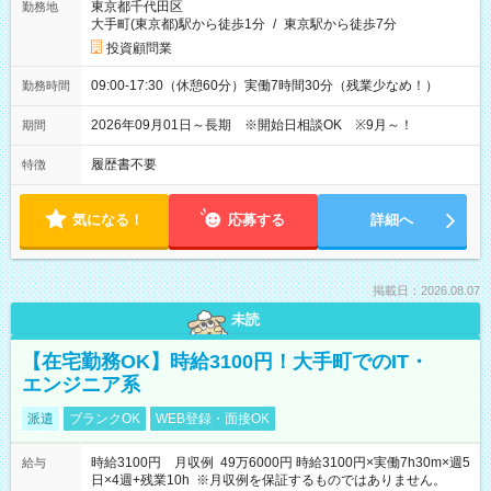
東京都千代田区
勤務地
大手町(東京都)駅から徒歩1分
/
東京駅から徒歩7分
投資顧問業
09:00-17:30（休憩60分）実働7時間30分（残業少なめ！）
勤務時間
2026年09月01日～長期 ※開始日相談OK ※9月～！
期間
履歴書不要
特徴
気になる！
応募する
詳細へ
掲載日：2026.08.07
未読
【在宅勤務OK】時給3100円！大手町でのIT・
エンジニア系
派遣
ブランクOK
WEB登録・面接OK
時給3100円 月収例 49万6000円 時給3100円×実働7h30m×週5
給与
日×4週+残業10h ※月収例を保証するものではありません。