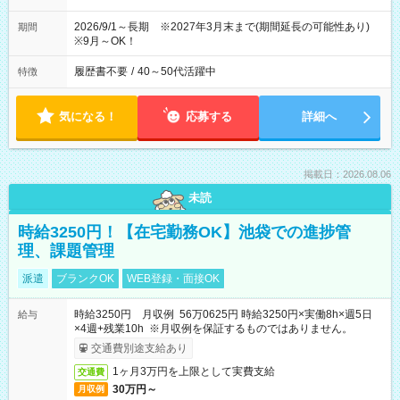
2026/9/1～長期 ※2027年3月末まで(期間延長の可能性あり)
期間
※9月～OK！
履歴書不要
/
40～50代活躍中
特徴
気になる！
応募する
詳細へ
掲載日：2026.08.06
未読
時給3250円！【在宅勤務OK】池袋での進捗管
理、課題管理
派遣
ブランクOK
WEB登録・面接OK
時給3250円 月収例 56万0625円 時給3250円×実働8h×週5日
給与
×4週+残業10h ※月収例を保証するものではありません。
交通費別途支給あり
1ヶ月3万円を上限として実費支給
交通費
30万円～
月収例