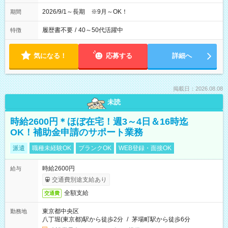
2026/9/1～長期 ※9月～OK！
期間
履歴書不要
/
40～50代活躍中
特徴
気になる！
応募する
詳細へ
掲載日：2026.08.08
未読
時給2600円＊ほぼ在宅！週3～4日＆16時迄
OK！補助金申請のサポート業務
派遣
職種未経験OK
ブランクOK
WEB登録・面接OK
時給2600円
給与
交通費別途支給あり
全額支給
交通費
東京都中央区
勤務地
八丁堀(東京都)駅から徒歩2分
/
茅場町駅から徒歩6分