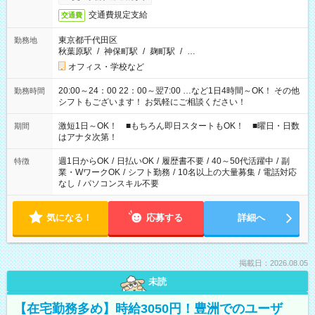
交通費規定支給
交通費
東京都千代田区
勤務地
秋葉原駅
/
神保町駅
/
麹町駅
/
…
オフィス・学校など
20:00～24：00 22：00～翌7:00 …など1日4時間～OK！ その他
勤務時間
シフトもございます！ お気軽にご相談ください！
激短1日～OK！ ■もちろん即日スタートもOK！ ■曜日・日数
期間
はアナタ次第！
週1日からOK
/
日払いOK
/
履歴書不要
/
40～50代活躍中
/
副
特徴
業・WワークOK
/
シフト勤務
/
10名以上の大量募集
/
電話対応
なし
/
パソコンスキル不要
気になる！
応募する
詳細へ
掲載日：2026.08.05
未読
【在宅勤務多め】時給3050円！豊洲でのユーザ