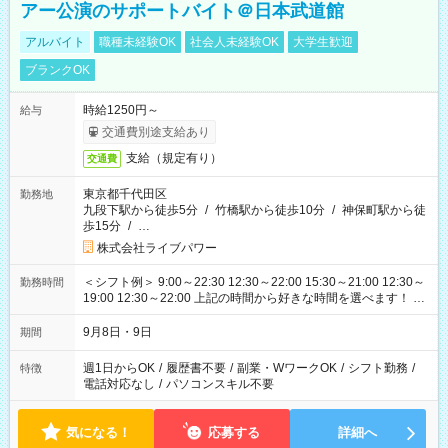
アー公演のサポートバイト＠日本武道館
アルバイト
職種未経験OK
社会人未経験OK
大学生歓迎
ブランクOK
時給1250円～
給与
交通費別途支給あり
支給（規定有り）
交通費
東京都千代田区
勤務地
九段下駅から徒歩5分
/
竹橋駅から徒歩10分
/
神保町駅から徒
歩15分
/
…
株式会社ライブパワー
＜シフト例＞ 9:00～22:30 12:30～22:00 15:30～21:00 12:30～
勤務時間
19:00 12:30～22:00 上記の時間から好きな時間を選べます！ ※
時間は変更となる可能性があります
9月8日・9日
期間
週1日からOK
/
履歴書不要
/
副業・WワークOK
/
シフト勤務
/
特徴
電話対応なし
/
パソコンスキル不要
気になる！
応募する
詳細へ