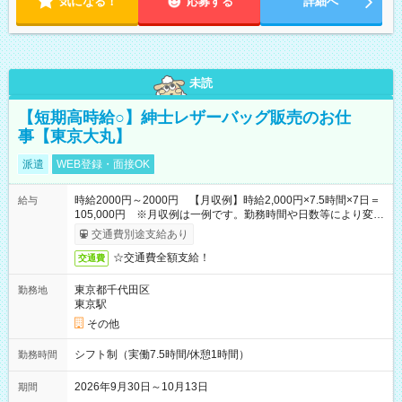
気になる！
応募する
詳細へ
未読
【短期高時給○】紳士レザーバッグ販売のお仕
事【東京大丸】
派遣
WEB登録・面接OK
時給2000円～2000円 【月収例】時給2,000円×7.5時間×7日＝
給与
105,000円 ※月収例は一例です。勤務時間や日数等により変動
いたします。
交通費別途支給あり
☆交通費全額支給！
交通費
東京都千代田区
勤務地
東京駅
その他
シフト制（実働7.5時間/休憩1時間）
勤務時間
2026年9月30日～10月13日
期間