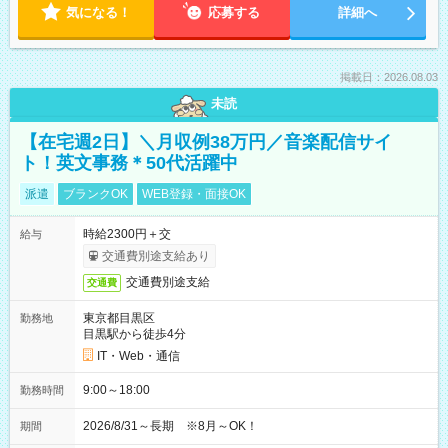
気になる！
応募する
詳細へ
掲載日：2026.08.03
未読
【在宅週2日】＼月収例38万円／音楽配信サイ
ト！英文事務＊50代活躍中
派遣
ブランクOK
WEB登録・面接OK
時給2300円＋交
給与
交通費別途支給あり
交通費別途支給
交通費
東京都目黒区
勤務地
目黒駅から徒歩4分
IT・Web・通信
9:00～18:00
勤務時間
2026/8/31～長期 ※8月～OK！
期間