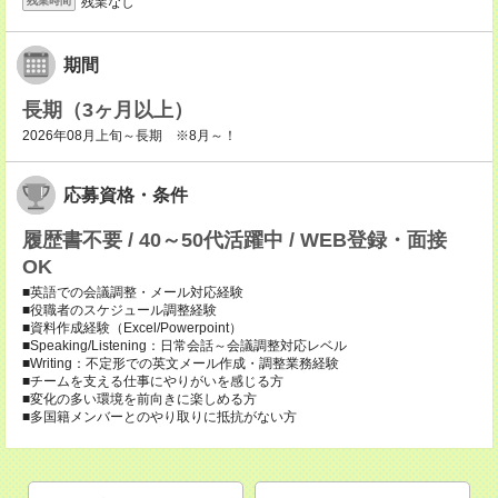
残業なし
残業時間
期間
長期（3ヶ月以上）
2026年08月上旬～長期 ※8月～！
応募資格・条件
履歴書不要 / 40～50代活躍中 / WEB登録・面接
OK
■英語での会議調整・メール対応経験
■役職者のスケジュール調整経験
■資料作成経験（Excel/Powerpoint）
■Speaking/Listening：日常会話～会議調整対応レベル
■Writing：不定形での英文メール作成・調整業務経験
■チームを支える仕事にやりがいを感じる方
■変化の多い環境を前向きに楽しめる方
■多国籍メンバーとのやり取りに抵抗がない方