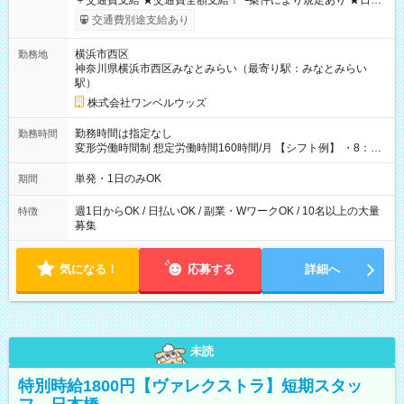
＋交通費支給 ★交通費全額支給！ ┗案件により規定あり ★日払
いOK！（規定あり） ┗働いたその日に現金GET♪ お仕事後はコ
交通費別途支給あり
ンビニATMから 日払い分を引き落とせます！ 【試用期間】試
用期間なし
横浜市西区
勤務地
神奈川県横浜市西区みなとみらい（最寄り駅：みなとみらい
駅）
株式会社ワンベルウッズ
勤務時間は指定なし
勤務時間
変形労働時間制 想定労働時間160時間/月 【シフト例】 ・8：00
～21：00
単発・1日のみOK
期間
週1日からOK / 日払いOK / 副業・WワークOK / 10名以上の大量
特徴
募集
気になる！
応募する
詳細へ
未読
特別時給1800円【ヴァレクストラ】短期スタッ