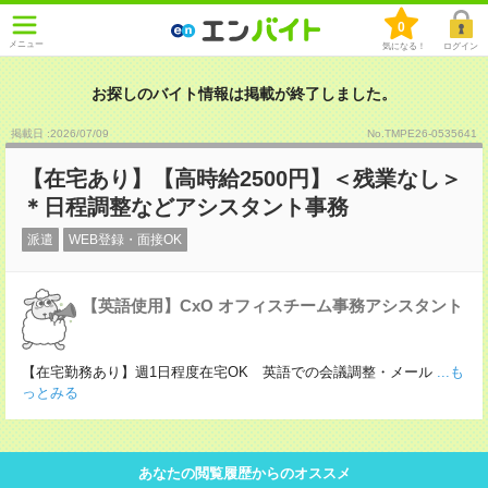
0
メニュー
気になる！
ログイン
お探しのバイト情報は掲載が終了しました。
掲載日 :2026
/
07
/
09
No.TMPE26-0535641
【在宅あり】【高時給2500円】＜残業なし＞
＊日程調整などアシスタント事務
派遣
WEB登録・面接OK
【英語使用】CxO オフィスチーム事務アシスタント
【在宅勤務あり】週1日程度在宅OK 英語での会議調整・メール
...も
っとみる
あなたの閲覧履歴からのオススメ