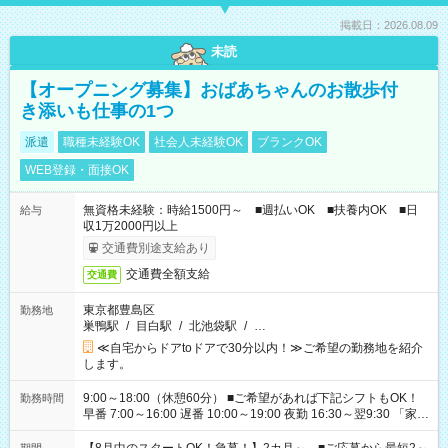
掲載日：2026.08.09
未読
【オープニング募集】おばあちゃんのお散歩付
き添いも仕事の1つ
派遣
職種未経験OK
社会人未経験OK
ブランクOK
WEB登録・面接OK
無資格未経験：時給1500円～ ■週払いOK ■扶養内OK ■日
給与
収1万2000円以上
交通費別途支給あり
交通費全額支給
交通費
東京都豊島区
勤務地
巣鴨駅
/
目白駅
/
北池袋駅
/
…
≪自宅からドアtoドアで30分以内！≫ご希望の勤務地を紹介
します。
9:00～18:00（休憩60分） ■ご希望があれば下記シフトもOK！
勤務時間
早番 7:00～16:00 遅番 10:00～19:00 夜勤 16:30～翌9:30 「家族
と休みを合わせたい」 「余裕を持って夕飯の準備がしたい」
「できれば残業はしたくない」 など、ご希望を教えてください