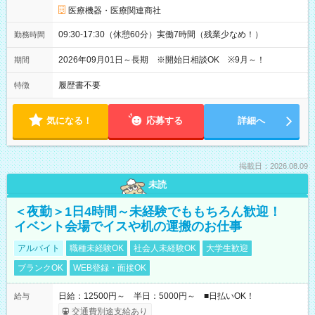
医療機器・医療関連商社
09:30-17:30（休憩60分）実働7時間（残業少なめ！）
勤務時間
2026年09月01日～長期 ※開始日相談OK ※9月～！
期間
履歴書不要
特徴
気になる！
応募する
詳細へ
掲載日：2026.08.09
未読
＜夜勤＞1日4時間～未経験でももちろん歓迎！
イベント会場でイスや机の運搬のお仕事
アルバイト
職種未経験OK
社会人未経験OK
大学生歓迎
ブランクOK
WEB登録・面接OK
日給：12500円～ 半日：5000円～ ■日払いOK！
給与
交通費別途支給あり