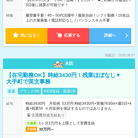
【8月中のスタートOK！急募！】2カ月～ ■ご応募から最短2～
期間
ね。 ※Wワーク希望の方へ 今ご覧のお仕事で希望する勤務時間
3日後に就業が可能です！
と、もう1つのお仕事の勤務時間。 合計で週40時間を超える場
合は応募できません。
履歴書不要
/
40～50代活躍中
/
服装自由
/
シフト勤務
/
10名以
特徴
上の大量募集
/
電話対応なし
/
パソコンスキル不要
気になる！
応募する
詳細へ
掲載日：2026.08.07
未読
【在宅勤務OK】時給3430円！残業ほぼなし▼
大手町で英文事務
派遣
ブランクOK
WEB登録・面接OK
時給3430円 月収例 53万円 時給3430円×実働7h30m×週5日×4
給与
週+残業5h ※月収例を保証するものではありません。
交通費別途支給あり
1ヶ月3万円を上限として実費支給
交通費
30万円～
月収例