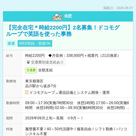
掲載日：2026.08.07
未読
【完全在宅＊時給2200円】2名募集！ドコモグ
ループで英語を使った事務
派遣
WEB登録・面接OK
時給2200円 ◆月収例：338,000円＋残業代（21日換算）
給与
交通費別途支給あり
全額支給
交通費
東京都港区
勤務地
品川駅から徒歩7分
ドコモグループ→通信設備とシステム開発・運用
09:00～17:30(実働7時間30分 休憩1時間) 17:00～26:00(実働8
勤務時間
時間 休憩1時間) 02:00～09:30(実働6時間30分 休憩1時間) ※
日勤は就業時間1/夜勤は就業時間2.3を連続で行って頂きます
2026年09月上旬～長期 ※9月～！
期間
履歴書不要
/
40～50代活躍中
/
服装自由
/
シフト勤務
/
パソコ
特徴
ンスキル不要