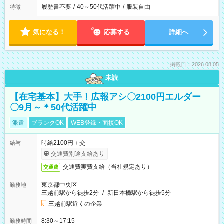
履歴書不要
/
40～50代活躍中
/
服装自由
特徴
気になる！
応募する
詳細へ
掲載日：2026.08.05
未読
【在宅基本】大手！広報アシ〇2100円エルダー
〇9月～＊50代活躍中
派遣
ブランクOK
WEB登録・面接OK
時給2100円＋交
給与
交通費別途支給あり
交通費実費支給（当社規定あり）
交通費
東京都中央区
勤務地
三越前駅から徒歩2分
/
新日本橋駅から徒歩5分
三越前駅近くの企業
8:30～17:15
勤務時間