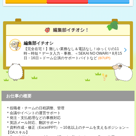
編集部イチオシ
【完全在宅！】難しい業務なし＆電話なし！ゆっくりの11
時～時短＊データ入力・事務、＜SEKAI NO OWARI＊8月15
日・16日＞ドーム公演のサポートバイトなど
(8/7UP!)
お仕事の概要
＊役職者・チームの日程調整、管理
＊会議やイベントの運営サポート
＊発注・支払処理などの事務対応
＊英語メール対応、翻訳サポート
＊資料作成・修正（Excel/PPT）～10名以上のチームを支えるポジション～
【OAスキル】