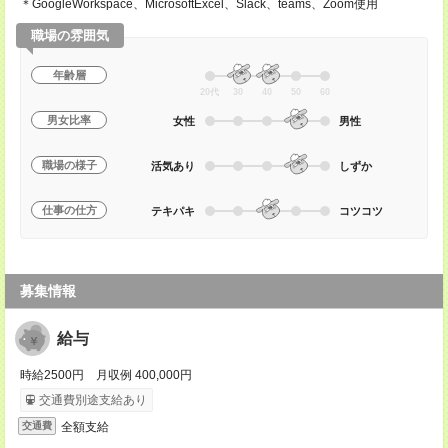
＊GoogleWorkspace、MicrosoftExcel、Slack、teams、Zoom使用
職場の雰囲気
年齢層
20代
30
40
50
60
男女比率
女性
男性
職場の様子
活気あり
しずか
仕事の仕方
テキパキ
コツコツ
募集情報
給与
時給2500円 月収例 400,000円
交通費別途支給あり
全額支給
交通費