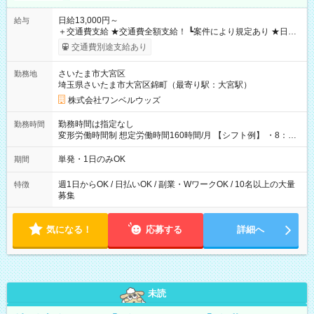
日給13,000円～
給与
＋交通費支給 ★交通費全額支給！ ┗案件により規定あり ★日払
いOK！（規定あり） ┗働いたその日に現金GET♪ お仕事後はコ
交通費別途支給あり
ンビニATMから 日払い分を引き落とせます！ 【試用期間】試
用期間なし
さいたま市大宮区
勤務地
埼玉県さいたま市大宮区錦町（最寄り駅：大宮駅）
株式会社ワンベルウッズ
勤務時間は指定なし
勤務時間
変形労働時間制 想定労働時間160時間/月 【シフト例】 ・8：00
～21：00
単発・1日のみOK
期間
週1日からOK / 日払いOK / 副業・WワークOK / 10名以上の大量
特徴
募集
気になる！
応募する
詳細へ
未読