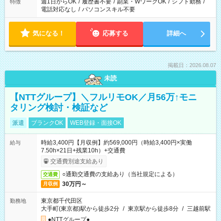
週1日からOK
/
履歴書不要
/
副業・WワークOK
/
シフト勤務
/
特徴
電話対応なし
/
パソコンスキル不要
気になる！
応募する
詳細へ
掲載日：2026.08.07
未読
【NTTグループ】＼フルリモOK／月56万↑モニ
タリング検討・検証など
派遣
ブランクOK
WEB登録・面接OK
時給3,400円【月収例】約569,000円（時給3,400円×実働
給与
7.50h×21日+残業10h）+交通費
交通費別途支給あり
○通勤交通費の支給あり（当社規定による）
交通費
30万円～
月収例
東京都千代田区
勤務地
大手町(東京都)駅から徒歩2分
/
東京駅から徒歩8分
/
三越前駅
●NTTグループ●