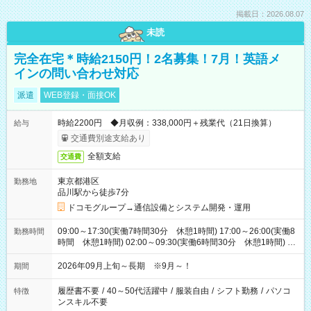
掲載日：2026.08.07
未読
完全在宅＊時給2150円！2名募集！7月！英語メ
インの問い合わせ対応
派遣
WEB登録・面接OK
時給2200円 ◆月収例：338,000円＋残業代（21日換算）
給与
交通費別途支給あり
全額支給
交通費
東京都港区
勤務地
品川駅から徒歩7分
ドコモグループ→通信設備とシステム開発・運用
09:00～17:30(実働7時間30分 休憩1時間) 17:00～26:00(実働8
勤務時間
時間 休憩1時間) 02:00～09:30(実働6時間30分 休憩1時間) ※
日勤は就業時間1/夜勤は就業時間2.3を連続で行って頂きます
2026年09月上旬～長期 ※9月～！
期間
履歴書不要
/
40～50代活躍中
/
服装自由
/
シフト勤務
/
パソコ
特徴
ンスキル不要