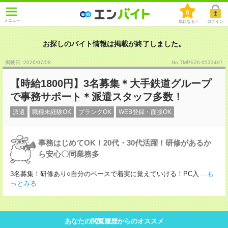
0
メニュー
気になる！
ログイン
お探しのバイト情報は掲載が終了しました。
掲載日 :2026
/
07
/
08
No.TMPE26-0533497
【時給1800円】3名募集＊大手鉄道グループ
で事務サポート＊派遣スタッフ多数！
派遣
職種未経験OK
ブランクOK
WEB登録・面接OK
事務はじめてOK！20代・30代活躍！研修があるか
ら安心〇同業務多
3名募集！研修あり○自分のペースで着実に覚えていける！PC入
...も
っとみる
あなたの閲覧履歴からのオススメ