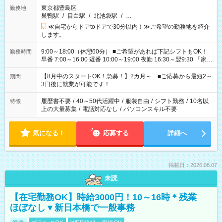
東京都豊島区
勤務地
巣鴨駅
/
目白駅
/
北池袋駅
/
…
≪自宅からドアtoドアで30分以内！≫ご希望の勤務地を紹介
します。
9:00～18:00（休憩60分） ■ご希望があれば下記シフトもOK！
勤務時間
早番 7:00～16:00 遅番 10:00～19:00 夜勤 16:30～翌9:30 「家族
と休みを合わせたい」 「余裕を持って夕飯の準備がしたい」
「できれば残業はしたくない」 など、ご希望を教えてください
【8月中のスタートOK！急募！】2カ月～ ■ご応募から最短2～
期間
ね。 ※Wワーク希望の方へ 今ご覧のお仕事で希望する勤務時間
3日後に就業が可能です！
と、もう1つのお仕事の勤務時間。 合計で週40時間を超える場
合は応募できません。
履歴書不要
/
40～50代活躍中
/
服装自由
/
シフト勤務
/
10名以
特徴
上の大量募集
/
電話対応なし
/
パソコンスキル不要
気になる！
応募する
詳細へ
掲載日：2026.08.07
未読
【在宅勤務OK】時給3000円！10～16時＊残業
ほぼなし▼新日本橋で一般事務