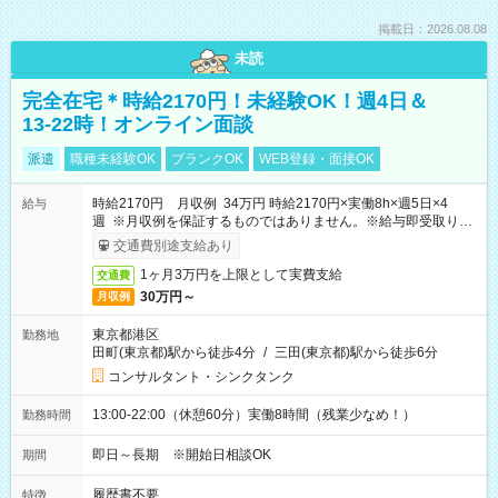
掲載日：2026.08.08
未読
完全在宅＊時給2170円！未経験OK！週4日＆
13-22時！オンライン面談
派遣
職種未経験OK
ブランクOK
WEB登録・面接OK
時給2170円 月収例 34万円 時給2170円×実働8h×週5日×4
給与
週 ※月収例を保証するものではありません。※給与即受取りサ
ービス利用可（利用条件有）
交通費別途支給あり
1ヶ月3万円を上限として実費支給
交通費
30万円～
月収例
東京都港区
勤務地
田町(東京都)駅から徒歩4分
/
三田(東京都)駅から徒歩6分
コンサルタント・シンクタンク
13:00-22:00（休憩60分）実働8時間（残業少なめ！）
勤務時間
即日～長期 ※開始日相談OK
期間
履歴書不要
特徴