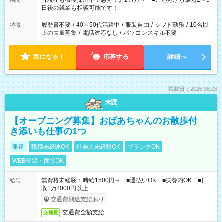
【現在も積極採用中！急募！】2カ月～ ■ご応募から最短2～3
期間
の方へ 今ご覧のお仕事で希望する勤務時間と、もう1つのお仕事
日後の就業も相談可能です！
の勤務時間。 合計で週40時間を超える場合は応募できません。
履歴書不要
/
40～50代活躍中
/
服装自由
/
シフト勤務
/
10名以
特徴
上の大量募集
/
電話対応なし
/
パソコンスキル不要
気になる！
応募する
詳細へ
掲載日：2026.08.08
未読
【オープニング募集】おばあちゃんのお散歩付
き添いも仕事の1つ
派遣
職種未経験OK
社会人未経験OK
ブランクOK
WEB登録・面接OK
無資格未経験：時給1500円～ ■週払いOK ■扶養内OK ■日
給与
収1万2000円以上
交通費別途支給あり
交通費全額支給
交通費