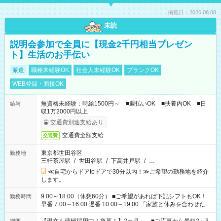
掲載日：2026.08.08
未読
説明会参加で全員に【現金2千円相当プレゼン
ト】生活のお手伝い
派遣
職種未経験OK
社会人未経験OK
ブランクOK
WEB登録・面接OK
無資格未経験：時給1500円～ ■週払いOK ■扶養内OK ■日
給与
収1万2000円以上
交通費別途支給あり
交通費全額支給
交通費
東京都世田谷区
勤務地
三軒茶屋駅
/
世田谷駅
/
下高井戸駅
/
…
≪自宅からドアtoドアで30分以内！≫ご希望の勤務地を紹介
します。
9:00～18:00（休憩60分） ■ご希望があれば下記シフトもOK！
勤務時間
早番 7:00～16:00 遅番 10:00～19:00 「家族と休みを合わせた
い」 「余裕を持って夕飯の準備がしたい」 「できれば残業はし
たくない」 など、ご希望を教えてくださいね。 ※Wワーク希望