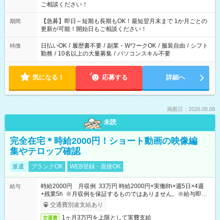
ご相談ください！
【急募】即日～短期も長期もOK！最短翌月末まで 1か月ごとの
期間
更新が可能！開始日もご相談ください！
日払いOK
/
履歴書不要
/
副業・WワークOK
/
服装自由
/
シフト
特徴
勤務
/
10名以上の大量募集
/
パソコンスキル不要
気になる！
応募する
詳細へ
掲載日：2026.08.08
未読
完全在宅＊時給2000円！ショート動画の映像編
集やテロップ確認
派遣
ブランクOK
WEB登録・面接OK
時給2000円 月収例 33万円 時給2000円×実働8h×週5日×4週
給与
+残業5h ※月収例を保証するものではありません。※給与即受
取りサービス利用可（利用条件有）
交通費別途支給あり
1ヶ月3万円を上限として実費支給
交通費