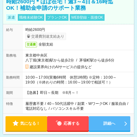
時給2600円＊ほぼ在宅！週3～4日＆16時迄
OK！補助金申請のサポート業務
派遣
職種未経験OK
ブランクOK
WEB登録・面接OK
時給2600円
給与
交通費別途支給あり
全額支給
交通費
東京都中央区
勤務地
八丁堀(東京都)駅から徒歩2分
/
茅場町駅から徒歩6分
建設業界向けのAIサービスの提供など
10:00～17:00(実働6時間 休憩1時間) ※定時：10:00～
勤務時間
19:00（※終わりの時間：16:00～19:00で相談可！）
【急募】即日～長期 ※8月～！
期間
履歴書不要
/
40～50代活躍中
/
副業・WワークOK
/
服装自由
/
特徴
電話対応なし
/
パソコンスキル不要
気になる！
応募する
詳細へ