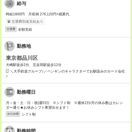
給与
時給1800円 月収例 276,120円+残業代
交通費別途支給あり
全額支給
交通費
勤務地
東京都品川区
大崎駅徒歩2分、五反田駅徒歩12分
＼大手鉄道グループ♪／ペンギンのキャラクターでお馴染みのカード会社
♪
勤務曜日
月～金・土・日・祝(週5日) ※シフト制 ※週休2日/月の休み数はカレン
ダー通り★お休みシフト希望出せます！
シフト制
休日休暇
勤務時間