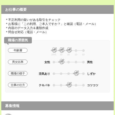
お仕事の概要
＊不正利用の疑いがある取引をチェック
＊お客様に「この利用、ご本人ですか？」と確認（電話・メール）
＊内容のデータ入力＆書類作成
＊問合せ対応（電話・メール）
職場の雰囲気
年齢層
20代
30
40
50
60
男女比率
女性
男性
職場の様子
活気あり
しずか
仕事の仕方
テキパキ
コツコツ
募集情報