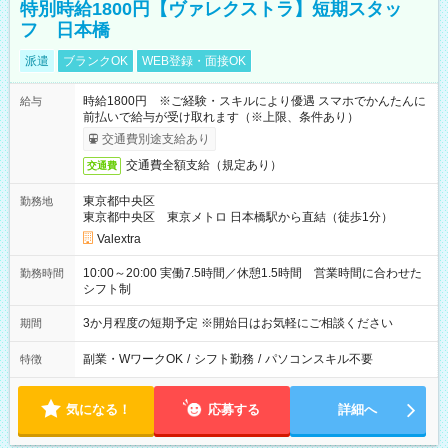
特別時給1800円【ヴァレクストラ】短期スタッ
フ 日本橋
派遣
ブランクOK
WEB登録・面接OK
時給1800円 ※ご経験・スキルにより優遇 スマホでかんたんに
給与
前払いで給与が受け取れます（※上限、条件あり）
交通費別途支給あり
交通費全額支給（規定あり）
交通費
東京都中央区
勤務地
東京都中央区 東京メトロ 日本橋駅から直結（徒歩1分）
Valextra
10:00～20:00 実働7.5時間／休憩1.5時間 営業時間に合わせた
勤務時間
シフト制
3か月程度の短期予定 ※開始日はお気軽にご相談ください
期間
副業・WワークOK
/
シフト勤務
/
パソコンスキル不要
特徴
気になる！
応募する
詳細へ