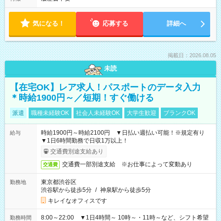
気になる！
応募する
詳細へ
掲載日：2026.08.05
未読
【在宅OK】レア求人！パスポートのデータ入力
＊時給1900円～／短期！すぐ働ける
派遣
職種未経験OK
社会人未経験OK
大学生歓迎
ブランクOK
時給1900円～時給2100円 ▼日払い週払い可能！※規定有り
給与
▼1日6時間勤務で日収1万以上！
交通費別途支給あり
交通費一部別途支給 ※お仕事によって変動あり
交通費
東京都渋谷区
勤務地
渋谷駅から徒歩5分
/
神泉駅から徒歩5分
キレイなオフィスです
8:00～22:00 ▼1日4時間～ 10時～・11時～など、シフト希望
勤務時間