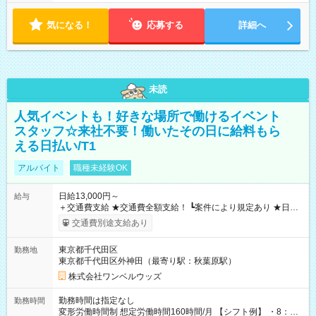
気になる！
応募する
詳細へ
未読
人気イベントも！好きな場所で働けるイベント
スタッフ☆来社不要！働いたその日に給料もら
える日払い/T1
アルバイト
職種未経験OK
日給13,000円～
給与
＋交通費支給 ★交通費全額支給！ ┗案件により規定あり ★日払
いOK！（規定あり） ┗働いたその日に現金GET♪ お仕事後はコ
交通費別途支給あり
ンビニATMから 日払い分を引き落とせます！ 【試用期間】試
用期間なし
東京都千代田区
勤務地
東京都千代田区外神田（最寄り駅：秋葉原駅）
株式会社ワンベルウッズ
勤務時間は指定なし
勤務時間
変形労働時間制 想定労働時間160時間/月 【シフト例】 ・8：00