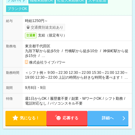
アルバイト
職種未経験OK
社会人未経験OK
大学生歓迎
ブランクOK
時給1250円～
給与
交通費別途支給あり
支給（規定有り）
交通費
東京都千代田区
勤務地
九段下駅から徒歩5分
/
竹橋駅から徒歩10分
/
神保町駅から徒
歩15分
/
…
株式会社ライブパワー
＜シフト例＞ 9:00～22:30 12:30～22:00 15:30～21:00 12:30～
勤務時間
19:00 12:30～22:00 上記の時間から好きな時間を選べます！ ※
時間は変更となる可能性があります
9月8日・9日
期間
週1日からOK
/
履歴書不要
/
副業・WワークOK
/
シフト勤務
/
特徴
電話対応なし
/
パソコンスキル不要
気になる！
応募する
詳細へ