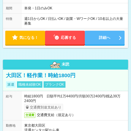
～21：00
単発・1日のみOK
期間
週1日からOK / 日払いOK / 副業・WワークOK / 10名以上の大量
特徴
募集
気になる！
応募する
詳細へ
未読
大田区！軽作業！時給1800円
派遣
職種未経験OK
ブランクOK
時給1800円 日額平均1万4400円/月額30万2400円/残込39万
給与
2400円
交通費別途支給あり
交通費支給（規定あり）
交通費
東京都大田区
勤務地
流通センター駅から車