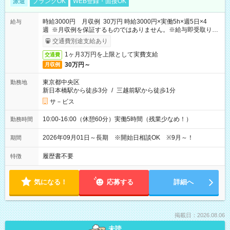
派遣
ブランクOK
WEB登録・面接OK
時給3000円 月収例 30万円 時給3000円×実働5h×週5日×4
給与
週 ※月収例を保証するものではありません。※給与即受取りサ
ービス利用可（利用条件有）
交通費別途支給あり
1ヶ月3万円を上限として実費支給
交通費
30万円～
月収例
東京都中央区
勤務地
新日本橋駅から徒歩3分
/
三越前駅から徒歩1分
サ－ビス
10:00-16:00（休憩60分）実働5時間（残業少なめ！）
勤務時間
2026年09月01日～長期 ※開始日相談OK ※9月～！
期間
履歴書不要
特徴
気になる！
応募する
詳細へ
掲載日：2026.08.06
未読