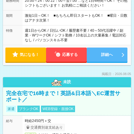
20:00～24：00 22：00～翌7:00 …など1日4時間～OK！ その他
勤務時間
シフトもございます！ お気軽にご相談ください！
激短1日～OK！ ■もちろん即日スタートもOK！ ■曜日・日数
期間
はアナタ次第！
週1日からOK
/
日払いOK
/
履歴書不要
/
40～50代活躍中
/
副
特徴
業・WワークOK
/
シフト勤務
/
10名以上の大量募集
/
電話対応
なし
/
パソコンスキル不要
気になる！
応募する
詳細へ
掲載日：2026.08.05
未読
完全在宅で16時まで！英語&日本語＼EC運営サ
ポート／
派遣
ブランクOK
WEB登録・面接OK
時給2450円＋交
給与
交通費別途支給あり