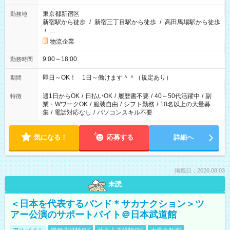
東京都新宿区
勤務地
新宿駅から徒歩
/
新宿三丁目駅から徒歩
/
高田馬場駅から徒歩
/
…
物流企業
9:00～18:00
勤務時間
即日～OK！ 1日～働けます＾＾（規定あり）
期間
週1日からOK
/
日払いOK
/
履歴書不要
/
40～50代活躍中
/
副
特徴
業・WワークOK
/
服装自由
/
シフト勤務
/
10名以上の大量募
集
/
電話対応なし
/
パソコンスキル不要
気になる！
応募する
詳細へ
掲載日：2026.08.03
未読
＜日本を代表するバンド＊サカナクション＞ツ
アー公演のサポートバイト＠日本武道館