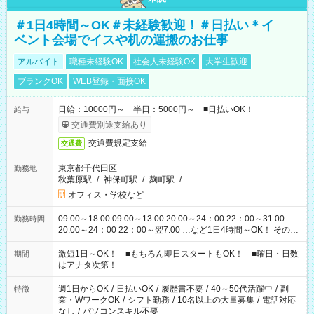
＃1日4時間～OK＃未経験歓迎！＃日払い＊イ
ベント会場でイスや机の運搬のお仕事
アルバイト
職種未経験OK
社会人未経験OK
大学生歓迎
ブランクOK
WEB登録・面接OK
日給：10000円～ 半日：5000円～ ■日払いOK！
給与
交通費別途支給あり
交通費規定支給
交通費
東京都千代田区
勤務地
秋葉原駅
/
神保町駅
/
麹町駅
/
…
オフィス・学校など
09:00～18:00 09:00～13:00 20:00～24：00 22：00～31:00
勤務時間
20:00～24：00 22：00～翌7:00 …など1日4時間～OK！ その他
シフトもございます！ お気軽にご相談ください！
激短1日～OK！ ■もちろん即日スタートもOK！ ■曜日・日数
期間
はアナタ次第！
週1日からOK
/
日払いOK
/
履歴書不要
/
40～50代活躍中
/
副
特徴
業・WワークOK
/
シフト勤務
/
10名以上の大量募集
/
電話対応
なし
/
パソコンスキル不要