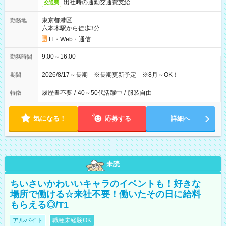
出社時の通勤交通費支給
交通費
東京都港区
勤務地
六本木駅から徒歩3分
IT・Web・通信
9:00～16:00
勤務時間
2026/8/17～長期 ※長期更新予定 ※8月～OK！
期間
履歴書不要
/
40～50代活躍中
/
服装自由
特徴
気になる！
応募する
詳細へ
未読
ちいさいかわいいキャラのイベントも！好きな
場所で働ける☆来社不要！働いたその日に給料
もらえる◎/T1
アルバイト
職種未経験OK