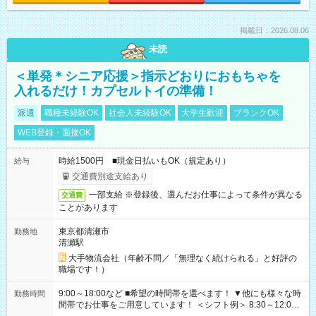
掲載日：2026.08.06
未読
＜単発＊シニア応援＞指示どおりにおもちゃを
入れるだけ！カプセルトイの準備！
派遣
職種未経験OK
社会人未経験OK
大学生歓迎
ブランクOK
WEB登録・面接OK
時給1500円 ■現金日払いもOK（規定あり）
給与
交通費別途支給あり
一部支給 ※登録後、選んだお仕事によって条件が異なる
交通費
ことがあります
東京都清瀬市
勤務地
清瀬駅
大手物流会社（年齢不問／「無理なく続けられる」と好評の
職場です！）
9:00～18:00など ■希望の時間帯を選べます！ ▼他にも様々な時
勤務時間
間帯でお仕事をご用意しています！ ＜シフト例＞ 8:30～12:00