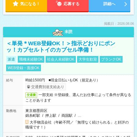
気になる！
応募する
詳細へ
掲載日：2026.08.06
未読
＜単発＊WEB登録OK！＞指示どおりにポン
ッ！カプセルトイのカプセル準備！
派遣
職種未経験OK
社会人未経験OK
大学生歓迎
ブランクOK
WEB登録・面接OK
時給1500円 ■現金日払いもOK（規定あり）
給与
交通費別途支給あり
一部支給 ※登録後、選んだお仕事によって条件が異なる
交通費
ことがあります
東京都墨田区
勤務地
錦糸町駅
/
押上駅
/
両国駅
/
…
大手物流会社（年齢不問／「無理なく続けられる」と好評の
職場です！）