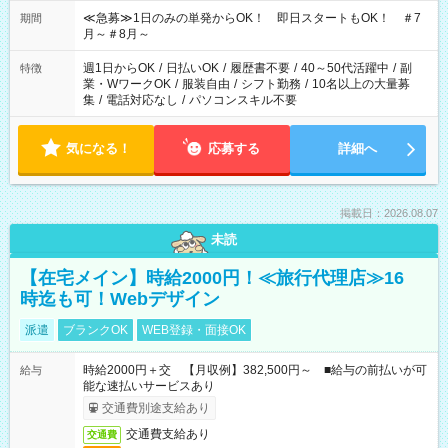
17:00～22:00 13:00～22:00 22:00～翌6:00 など
≪急募≫1日のみの単発からOK！ 即日スタートもOK！ ＃7
期間
月～＃8月～
週1日からOK
/
日払いOK
/
履歴書不要
/
40～50代活躍中
/
副
特徴
業・WワークOK
/
服装自由
/
シフト勤務
/
10名以上の大量募
集
/
電話対応なし
/
パソコンスキル不要
気になる！
応募する
詳細へ
掲載日：2026.08.07
未読
【在宅メイン】時給2000円！≪旅行代理店≫16
時迄も可！Webデザイン
派遣
ブランクOK
WEB登録・面接OK
時給2000円＋交 【月収例】382,500円～ ■給与の前払いが可
給与
能な速払いサービスあり
交通費別途支給あり
交通費支給あり
交通費