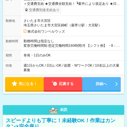
＋交通費支給 ★交通費全額支給！ ┗案件により規定あり ★日払
いOK！（規定あり） ┗働いたその日に現金GET♪ お仕事後はコ
交通費別途支給あり
ンビニATMから 日払い分を引き落とせます！ 【試用期間】試
用期間なし
さいたま市大宮区
勤務地
埼玉県さいたま市大宮区錦町（最寄り駅：大宮駅）
株式会社ワンベルウッズ
勤務時間は指定なし
勤務時間
変形労働時間制 想定労働時間160時間/月 【シフト例】 ・8：00
～21：00
単発・1日のみOK
期間
週1日からOK / 日払いOK / 副業・WワークOK / 10名以上の大量
特徴
募集
気になる！
応募する
詳細へ
未読
スピードよりも丁寧に！未経験OK！作業はカン
タン×完全座り