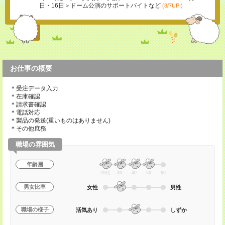
日・16日＞ドーム公演のサポートバイトなど
(8/7UP!)
お仕事の概要
＊受注データ入力
＊在庫確認
＊請求書確認
＊電話対応
＊製品の発送(重いものはありません)
＊その他庶務
職場の雰囲気
年齢層
20代
30
40
50
60
男女比率
女性
男性
職場の様子
活気あり
しずか