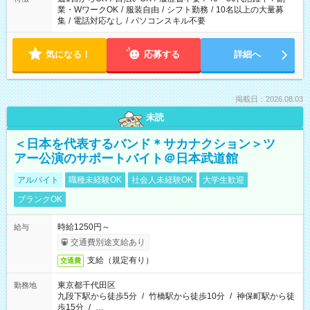
業・WワークOK
/
服装自由
/
シフト勤務
/
10名以上の大量募
集
/
電話対応なし
/
パソコンスキル不要
気になる！
応募する
詳細へ
掲載日：2026.08.03
未読
＜日本を代表するバンド＊サカナクション＞ツ
アー公演のサポートバイト＠日本武道館
アルバイト
職種未経験OK
社会人未経験OK
大学生歓迎
ブランクOK
時給1250円～
給与
交通費別途支給あり
支給（規定有り）
交通費
東京都千代田区
勤務地
九段下駅から徒歩5分
/
竹橋駅から徒歩10分
/
神保町駅から徒
歩15分
/
…