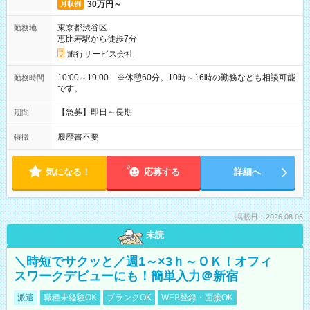
30万円～
月収例
東京都渋谷区
勤務地
恵比寿駅から徒歩7分
旅行サービス会社
10:00～19:00 ※休憩60分。10時～16時の勤務なども相談可能
勤務時間
です。
【急募】即日～長期
期間
履歴書不要
特徴
気になる！
応募する
詳細へ
掲載日：2026.08.06
未読
＼時短でサクッと／週1～×3ｈ～ＯＫ！オフィ
スワークデビューにも！簡単入力＠新宿
派遣
職種未経験OK
ブランクOK
WEB登録・面接OK