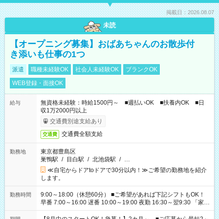
掲載日：2026.08.07
未読
【オープニング募集】おばあちゃんのお散歩付
き添いも仕事の1つ
派遣
職種未経験OK
社会人未経験OK
ブランクOK
WEB登録・面接OK
無資格未経験：時給1500円～ ■週払いOK ■扶養内OK ■日
給与
収1万2000円以上
交通費別途支給あり
交通費全額支給
交通費
東京都豊島区
勤務地
巣鴨駅
/
目白駅
/
北池袋駅
/
…
≪自宅からドアtoドアで30分以内！≫ご希望の勤務地を紹介
します。
9:00～18:00（休憩60分） ■ご希望があれば下記シフトもOK！
勤務時間
早番 7:00～16:00 遅番 10:00～19:00 夜勤 16:30～翌9:30 「家族
と休みを合わせたい」 「余裕を持って夕飯の準備がしたい」
「できれば残業はしたくない」 など、ご希望を教えてください