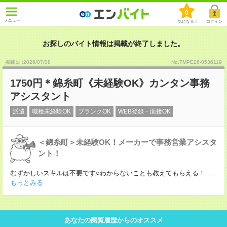
0
メニュー
気になる！
ログイン
お探しのバイト情報は掲載が終了しました。
掲載日 :2026
/
07
/
08
No.TMPE26-0536119
1750円＊錦糸町《未経験OK》カンタン事務
アシスタント
派遣
職種未経験OK
ブランクOK
WEB登録・面接OK
＜錦糸町＞未経験OK！メーカーで事務営業アシスタ
ント！
むずかしいスキルは不要です○わからないことも教えてもらえる！
...
もっとみる
あなたの閲覧履歴からのオススメ