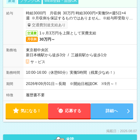
派遣
ブランクOK
WEB登録・面接OK
時給3000円 月収例 30万円 時給3000円×実働5h×週5日×4
給与
週 ※月収例を保証するものではありません。※給与即受取りサ
ービス利用可（利用条件有）
交通費別途支給あり
1ヶ月3万円を上限として実費支給
交通費
30万円～
月収例
東京都中央区
勤務地
新日本橋駅から徒歩3分
/
三越前駅から徒歩1分
サ－ビス
10:00-16:00（休憩60分）実働5時間（残業少なめ！）
勤務時間
2026年09月01日～長期 ※開始日相談OK ※9月～！
期間
履歴書不要
特徴
気になる！
応募する
詳細へ
掲載日：2026.08.07
未読