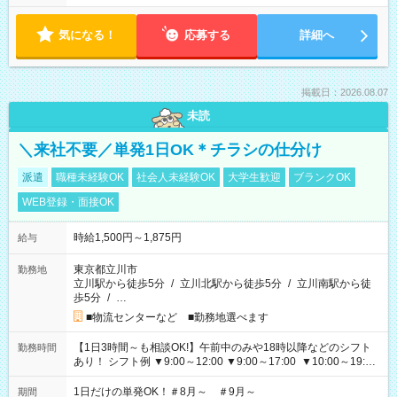
気になる！
応募する
詳細へ
掲載日：2026.08.07
未読
＼来社不要／単発1日OK＊チラシの仕分け
派遣
職種未経験OK
社会人未経験OK
大学生歓迎
ブランクOK
WEB登録・面接OK
時給1,500円～1,875円
給与
東京都立川市
勤務地
立川駅から徒歩5分
/
立川北駅から徒歩5分
/
立川南駅から徒
歩5分
/
…
■物流センターなど ■勤務地選べます
【1日3時間～も相談OK!】午前中のみや18時以降などのシフト
勤務時間
あり！ シフト例 ▼9:00～12:00 ▼9:00～17:00 ▼10:00～19:00
▼18:00～21:00
1日だけの単発OK！＃8月～ ＃9月～
期間