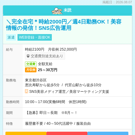
掲載日：2026.08.07
未読
＼完全在宅＊時給2000円／週4日勤務OK！美容
情報の発信！SNS広告運用
派遣
WEB登録・面接OK
時給2100円 月収例 252,000円
給与
交通費別途支給あり
全額支給
交通費
25～30万円
月収例
東京都渋谷区
勤務地
恵比寿駅から徒歩5分
/
代官山駅から徒歩10分
SNS美容メディア運営／美容マーケティング支援
10:00～17:00(実働6時間 休憩1時間)
勤務時間
【急募】即日～長期 ※8月～！
期間
履歴書不要
/
40～50代活躍中
/
服装自由
特徴