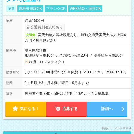
派遣
職種未経験OK
ブランクOK
WEB登録・面接OK
時給1500円
給与
交通費別途支給あり
実費支給／当社規定あり。通勤交通費実費支払／上限4
交通費
万円／月※規定あり
埼玉県加須市
勤務地
加須駅から車10分
/
久喜駅から車20分
/
鴻巣駅から車20分
物流・ロジスティクス
(1)09:00-17:00(休憩60分) ※休憩（12:00-12:50、15:00-15:10）
勤務時間
1ヶ月以上3ヶ月未満／即日～9月末まで
期間
履歴書不要
/
40～50代活躍中
/
10名以上の大量募集
特徴
気になる！
応募する
詳細へ
掲載日：2026.08.04