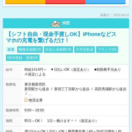
掲載日：2026.08.07
未読
【シフト自由・現金手渡しOK】iPhoneなどス
マホの充電を繋げるだけ！
派遣
職種未経験OK
社会人未経験OK
大学生歓迎
ブランクOK
WEB登録・面接OK
時給1414円～ ▼日払いOK（規定あり） ■初勤務手当あり
給与
※規定による
東京都新宿区
勤務地
新宿駅から徒歩
/
新宿三丁目駅から徒歩
/
高田馬場駅から徒歩
/
…
物流企業
9:00～18:00
勤務時間
即日～OK！ 1日～働けます＾＾（規定あり）
期間
週1日からOK
/
日払いOK
/
履歴書不要
/
40～50代活躍中
/
副
特徴