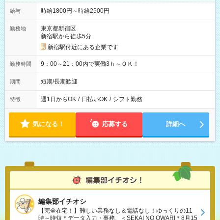
時給1800円～時給2500円
給与
東京都新宿区
勤務地
新宿駅から徒歩5分
新宿駅付近にある企業です
9：00～21：00内で実働3ｈ～ＯＫ！
勤務時間
短期/長期歓迎
期間
週1日からOK
/
日払いOK
/
シフト勤務
特徴
気になる！
応募する
詳細へ
編集部イチオシ
【完全在宅！】難しい業務なし＆電話なし！ゆっくりの11
時～時短＊データ入力・事務、＜SEKAI NO OWARI＊8月15