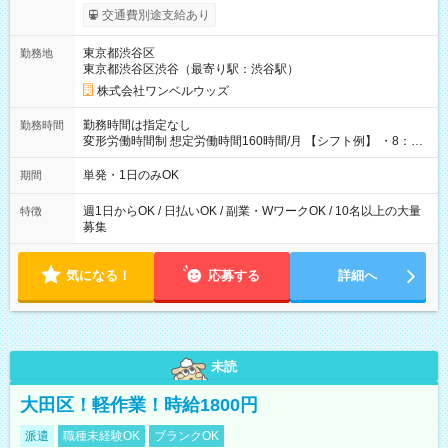
いOK！（規定あり） ┗働いたその日に現金GET♪ お仕事後はコ
交通費別途支給あり
ンビニATMから 日払い分を引き落とせます！ 【試用期間】試
用期間なし
東京都渋谷区
勤務地
東京都渋谷区渋谷（最寄り駅：渋谷駅）
株式会社ワンベルウッズ
勤務時間は指定なし
勤務時間
変形労働時間制 想定労働時間160時間/月 【シフト例】 ・8：00
～21：00
単発・1日のみOK
期間
週1日からOK / 日払いOK / 副業・WワークOK / 10名以上の大量
特徴
募集
気になる！
応募する
詳細へ
未読
大田区！軽作業！時給1800円
派遣
職種未経験OK
ブランクOK