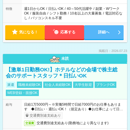
週1日からOK
/
日払いOK
/
40～50代活躍中
/
副業・Wワーク
特徴
OK
/
服装自由
/
シフト勤務
/
10名以上の大量募集
/
電話対応な
し
/
パソコンスキル不要
気になる！
応募する
詳細へ
掲載日：2026.07.23
未読
【激単1日勤務OK!】ホテルなどの会場で株主総
会のサポートスタッフ＊日払いOK
派遣
職種未経験OK
社会人未経験OK
大学生歓迎
ブランクOK
WEB登録・面接OK
日給1万5000円～※実働5時間で日給7000円のお仕事もありま
給与
す ◆日払い・週払いOK！（規定あり）◆お仕事によって日給
も異なります
交通費別途支給あり
交通費別途支給あり(勤務地により異なります)
交通費