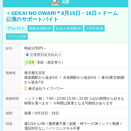
未読
＜SEKAI NO OWARI＊8月15日・16日＞ドーム
公演のサポートバイト
アルバイト
職種未経験OK
社会人未経験OK
大学生歓迎
ブランクOK
時給1250円～
給与
交通費別途支給あり
支給（規定有り）
交通費
東京都文京区
勤務地
後楽園駅から徒歩5分
/
水道橋駅から徒歩5分
/
春日(東京都)駅
から徒歩7分
株式会社ライブパワー
＜シフト例＞ 7:00～23:00 13:30～22:00 上記の時間から好きな
勤務時間
時間を選べます！ ※時間は変更となる可能性があります
急募！8月15日・16日
期間
週1日からOK
/
履歴書不要
/
副業・WワークOK
/
シフト勤務
/
特徴
電話対応なし
/
パソコンスキル不要