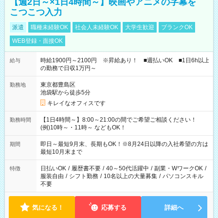
【週2日～×1日4時間～】映画やアニメの字幕を
こつこつ入力
派遣
職種未経験OK
社会人未経験OK
大学生歓迎
ブランクOK
WEB登録・面接OK
時給1900円～2100円 ※昇給あり！ ■週払いOK ■1日6h以上
給与
の勤務で日収1万円～
東京都豊島区
勤務地
池袋駅から徒歩5分
キレイなオフィスです
【1日4時間～】8:00～21:00の間でご希望ご相談ください！
勤務時間
(例)10時～・11時～ などもOK！
即日～最短9月末、長期もOK！※8月24日以降の入社希望の方は
期間
最短10月末まで
日払いOK
/
履歴書不要
/
40～50代活躍中
/
副業・WワークOK
/
特徴
服装自由
/
シフト勤務
/
10名以上の大量募集
/
パソコンスキル
不要
気になる！
応募する
詳細へ