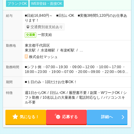
ブランクOK
WEB登録・面接OK
■日給16,840円～ ■日払いOK ■実働3時間5,120円のお仕事あ
給与
ります！
交通費別途支給あり
一部支給
交通費
東京都千代田区
勤務地
東京駅
/
水道橋駅
/
有楽町駅
/
…
株式会社マッシュ
■シフト例 ・07:00～19:30 ・09:00～12:00 ・10:00～17:00 ・
勤務時間
18:00～23:00 ・19:00～07:00 ・20:00～09:00 ・22:00～06:00
etc ★最短で3時間で5,120円のお仕事から 15時間で2万円近く稼
げるお仕事も！ ご希望のお時間に合わせてご紹介！ ※シフトは
■１日のみ・1回だけお仕事OK！
期間
現場によって異なります。 ※勿論、休憩時間はあるのでご安心
ください！
週1日からOK
/
日払いOK
/
履歴書不要
/
副業・WワークOK
/
シ
特徴
フト勤務
/
10名以上の大量募集
/
電話対応なし
/
パソコンスキ
ル不要
気になる！
応募する
詳細へ