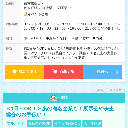
東京都墨田区
勤務地
錦糸町駅
/
押上駅
/
両国駅
/
…
イベント会場
▼シフト例 ・08：00～19：00 ・09：00～18：00 ・10：00～
勤務時間
17：00 ・13：00～22：00 ・16：00～21：00 など多数！ ※お
仕事により勤務時間が異なります
即日～OK！ ◆お好きな日1日～働けます ◆急募
期間
週1日からOK
/
日払いOK
/
履歴書不要
/
40～50代活躍中
/
副
特徴
業・WワークOK
/
服装自由
/
シフト勤務
/
10名以上の大量募
集
/
電話対応なし
/
パソコンスキル不要
気になる！
応募する
詳細へ
掲載日：2026.08.07
未読
＜1日～OK！＞あの有名企業も！展示会や株主
総会のお手伝い！
アルバイト
職種未経験OK
社会人未経験OK
大学生歓迎