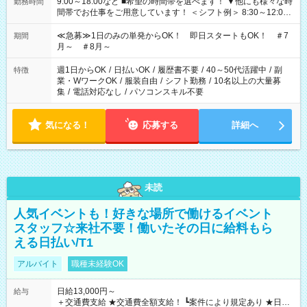
9:00～18:00など ■希望の時間帯を選べます！ ▼他にも様々な時
勤務時間
間帯でお仕事をご用意しています！ ＜シフト例＞ 8:30～12:00
17:00～22:00 13:00～22:00 22:00～翌6:00 など
≪急募≫1日のみの単発からOK！ 即日スタートもOK！ ＃7
期間
月～ ＃8月～
週1日からOK
/
日払いOK
/
履歴書不要
/
40～50代活躍中
/
副
特徴
業・WワークOK
/
服装自由
/
シフト勤務
/
10名以上の大量募
集
/
電話対応なし
/
パソコンスキル不要
気になる！
応募する
詳細へ
未読
人気イベントも！好きな場所で働けるイベント
スタッフ☆来社不要！働いたその日に給料もら
える日払い/T1
アルバイト
職種未経験OK
日給13,000円～
給与
＋交通費支給 ★交通費全額支給！ ┗案件により規定あり ★日払