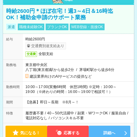
時給2600円＊ほぼ在宅！週3～4日＆16時迄
OK！補助金申請のサポート業務
派遣
職種未経験OK
ブランクOK
WEB登録・面接OK
時給2600円
給与
交通費別途支給あり
全額支給
交通費
東京都中央区
勤務地
八丁堀(東京都)駅から徒歩2分
/
茅場町駅から徒歩6分
建設業界向けのAIサービスの提供など
10:00～17:00(実働6時間 休憩1時間) ※定時：10:00～
勤務時間
19:00（※終わりの時間：16:00～19:00で相談可！）
【急募】即日～長期 ※8月～！
期間
履歴書不要
/
40～50代活躍中
/
副業・WワークOK
/
服装自由
/
特徴
電話対応なし
/
パソコンスキル不要
気になる！
応募する
詳細へ