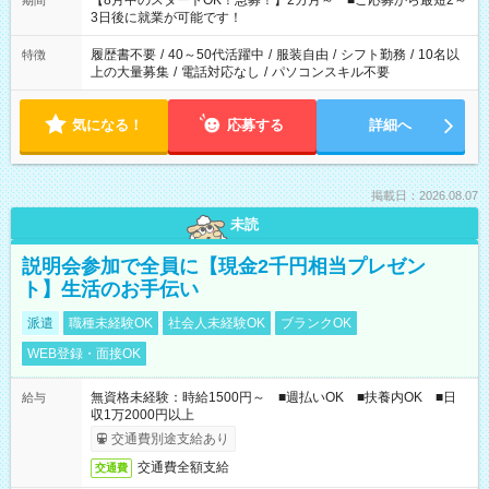
【8月中のスタートOK！急募！】2カ月～ ■ご応募から最短2～
期間
ね。 ※Wワーク希望の方へ 今ご覧のお仕事で希望する勤務時間
3日後に就業が可能です！
と、もう1つのお仕事の勤務時間。 合計で週40時間を超える場
合は応募できません。
履歴書不要
/
40～50代活躍中
/
服装自由
/
シフト勤務
/
10名以
特徴
上の大量募集
/
電話対応なし
/
パソコンスキル不要
気になる！
応募する
詳細へ
掲載日：2026.08.07
未読
説明会参加で全員に【現金2千円相当プレゼン
ト】生活のお手伝い
派遣
職種未経験OK
社会人未経験OK
ブランクOK
WEB登録・面接OK
無資格未経験：時給1500円～ ■週払いOK ■扶養内OK ■日
給与
収1万2000円以上
交通費別途支給あり
交通費全額支給
交通費