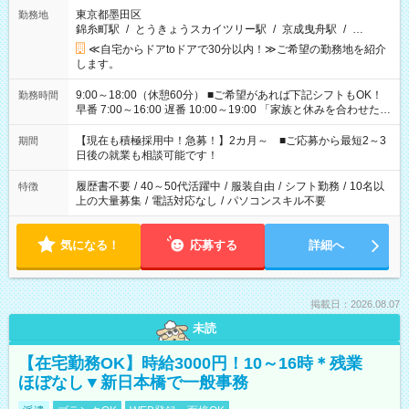
東京都墨田区
勤務地
錦糸町駅
/
とうきょうスカイツリー駅
/
京成曳舟駅
/
…
≪自宅からドアtoドアで30分以内！≫ご希望の勤務地を紹介
します。
9:00～18:00（休憩60分） ■ご希望があれば下記シフトもOK！
勤務時間
早番 7:00～16:00 遅番 10:00～19:00 「家族と休みを合わせた
い」 「余裕を持って夕飯の準備がしたい」 「できれば残業はし
たくない」 など、ご希望を教えてくださいね。 ※Wワーク希望
【現在も積極採用中！急募！】2カ月～ ■ご応募から最短2～3
期間
の方へ 今ご覧のお仕事で希望する勤務時間と、もう1つのお仕事
日後の就業も相談可能です！
の勤務時間。 合計で週40時間を超える場合は応募できません。
履歴書不要
/
40～50代活躍中
/
服装自由
/
シフト勤務
/
10名以
特徴
上の大量募集
/
電話対応なし
/
パソコンスキル不要
気になる！
応募する
詳細へ
掲載日：2026.08.07
未読
【在宅勤務OK】時給3000円！10～16時＊残業
ほぼなし▼新日本橋で一般事務