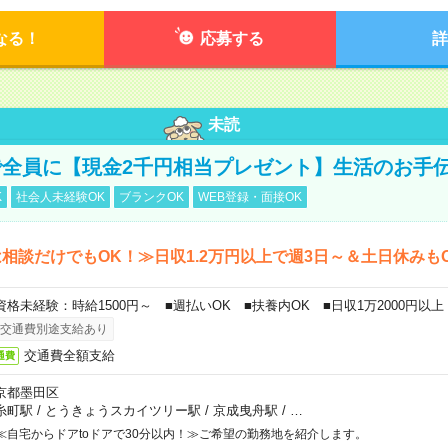
なる！
応募する
詳
未読
全員に【現金2千円相当プレゼント】生活のお手
K
社会人未経験OK
ブランクOK
WEB登録・面接OK
相談だけでもOK！≫日収1.2万円以上で週3日～＆土日休みも
資格未経験：時給1500円～ ■週払いOK ■扶養内OK ■日収1万2000円以上
交通費別途支給あり
交通費全額支給
通費
京都墨田区
糸町駅
/
とうきょうスカイツリー駅
/
京成曳舟駅
/
…
≪自宅からドアtoドアで30分以内！≫ご希望の勤務地を紹介します。