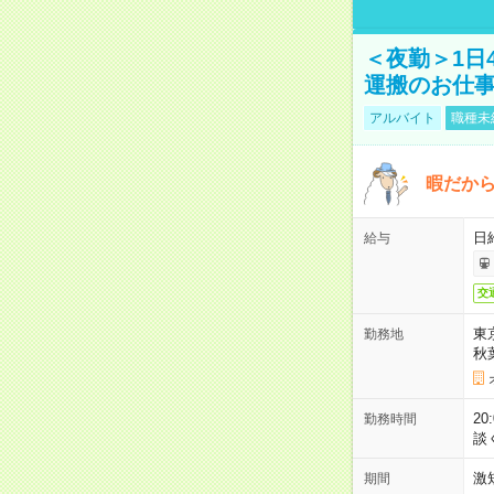
＜夜勤＞1日
運搬のお仕
アルバイト
職種未
暇だか
日
給与
交
東
勤務地
秋
2
勤務時間
談
激
期間