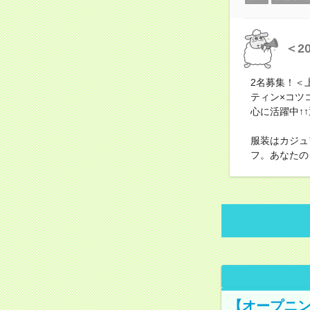
＜2
2名募集！＜
ティン×コツ
心に活躍中↑
服装はカジュ
フ。あなたの
【オープニン