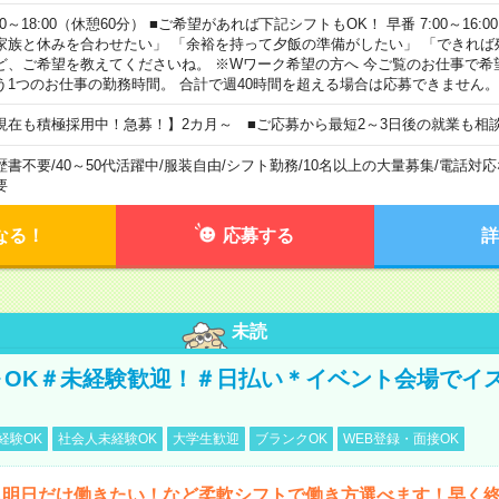
00～18:00（休憩60分） ■ご希望があれば下記シフトもOK！ 早番 7:00～16:00 遅
家族と休みを合わせたい」 「余裕を持って夕飯の準備がしたい」 「できれば
ど、ご希望を教えてくださいね。 ※Wワーク希望の方へ 今ご覧のお仕事で希
う1つのお仕事の勤務時間。 合計で週40時間を超える場合は応募できません。
現在も積極採用中！急募！】2カ月～ ■ご応募から最短2～3日後の就業も相
歴書不要
/
40～50代活躍中
/
服装自由
/
シフト勤務
/
10名以上の大量募集
/
電話対応
要
なる！
応募する
詳
未読
～OK＃未経験歓迎！＃日払い＊イベント会場でイ
経験OK
社会人未経験OK
大学生歓迎
ブランクOK
WEB登録・面接OK
ら明日だけ働きたい！など柔軟シフトで働き方選べます！早く