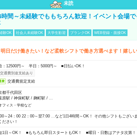
未読
4時間～未経験でももちろん歓迎！イベント会場で
事
経験OK
社会人未経験OK
大学生歓迎
ブランクOK
WEB登録・面接OK
ら明日だけ働きたい！など柔軟シフトで働き方選べます！嬉し
給：12500円～ 半日：5000円～ ■日払いOK！
交通費別途支給あり
交通費規定支給
通費
京都千代田区
葉原駅
/
神保町駅
/
麹町駅
/
…
オフィス・学校など
0:00～24：00 22：00～翌7:00 …など1日4時間～OK！ その他シフトもござ
ください！
短1日～OK！ ■もちろん即日スタートもOK！ ■曜日・日数はアナタ次第！