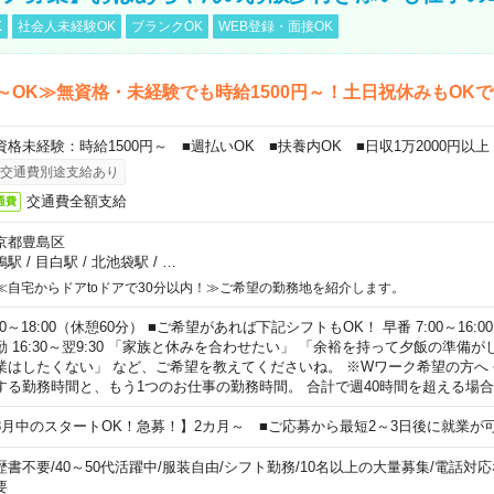
K
社会人未経験OK
ブランクOK
WEB登録・面接OK
～OK≫無資格・未経験でも時給1500円～！土日祝休みもOK
資格未経験：時給1500円～ ■週払いOK ■扶養内OK ■日収1万2000円以上
交通費別途支給あり
交通費全額支給
通費
京都豊島区
鴨駅
/
目白駅
/
北池袋駅
/
…
≪自宅からドアtoドアで30分以内！≫ご希望の勤務地を紹介します。
00～18:00（休憩60分） ■ご希望があれば下記シフトもOK！ 早番 7:00～16:00 遅
勤 16:30～翌9:30 「家族と休みを合わせたい」 「余裕を持って夕飯の準備
業はしたくない」 など、ご希望を教えてくださいね。 ※Wワーク希望の方へ
する勤務時間と、もう1つのお仕事の勤務時間。 合計で週40時間を超える場
8月中のスタートOK！急募！】2カ月～ ■ご応募から最短2～3日後に就業が
歴書不要
/
40～50代活躍中
/
服装自由
/
シフト勤務
/
10名以上の大量募集
/
電話対応
要