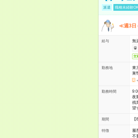
派遣
職種未経験O
≪週3日
無
給与
交
東
勤務地
巣
9:
勤務時間
夜
残
望
【
期間
履
特徴
不