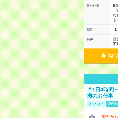
9:
勤務時間
「
な
も
【
期間
履
特徴
不
気に
＃1日4時間
搬のお仕事
アルバイト
職種未
暇だか