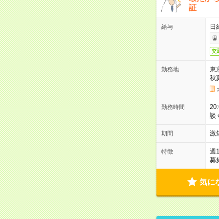
証
日
給与
交
東
勤務地
秋
2
勤務時間
談
激
期間
週
特徴
募
気に