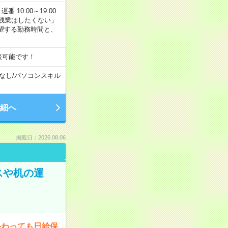
番 10:00～19:00
残業はしたくない」
望する勤務時間と、
談可能です！
なし
/
パソコンスキル
細へ
掲載日：2026.08.06
スや机の運
終わっても日給保