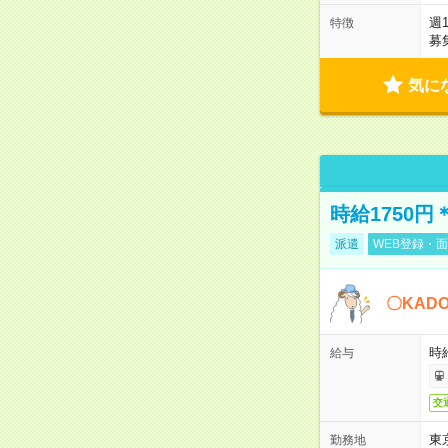
週
特徴
募
気に
時給1750
派遣
WEB登録・面
〇KAD
時給
給与
交
東
勤務地