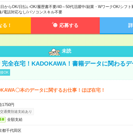
1日からOK
/
日払いOK
/
履歴書不要
/
40～50代活躍中
/
副業・WワークOK
/
シフト
集
/
電話対応なし
/
パソコンスキル不要
なる！
応募する
詳
未読
円＊完全在宅！KADOKAWA！書籍データに関わる
接OK
OKAWA〇本のデータに関するお仕事！ほぼ在宅！
1750円
交通費別途支給あり
全額支給
通費
京都千代田区