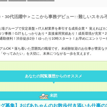
0・30代活躍中＞ここから事務デビュー↑↑難しいスキル
上場グループで安定基盤＞IT人材業界を牽引する成長企業＊ 覚えればカ
コツ事務！OJTもしっかりあり＊直接雇用実績あり！成長環境が充実＊2
↑通勤便利！渋谷徒歩2分！ゆったり10時スタート！お早めにエントリー
アルOK＊落ち着いた雰囲気の職場です。未経験歓迎のお仕事が豊富な
「やってみたい」を大切に、未来につながる一歩を支えます。
あなたの閲覧履歴からのオススメ
未読
グ募集】おばあちゃんのお散歩付き添いも仕事の