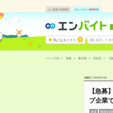
エン派遣
71454
件
エン バイト
82531
件
0
気になるリスト
保存した希
バイトTOP
関東
東京都
渋谷区
【急
掲載日 :
2026
/
07
/
24
【急募】
プ企業
派遣
職種未経