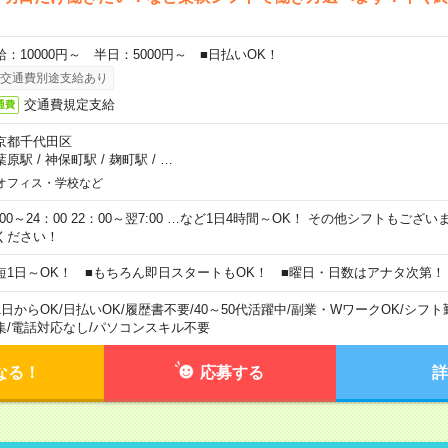
給：10000円～ 半日：5000円～ ■日払いOK！
交通費別途支給あり
交通費規定支給
通費
京都千代田区
葉原駅
/
神保町駅
/
麹町駅
/
…
オフィス・学校など
0:00～24：00 22：00～翌7:00 …など1日4時間～OK！ その他シフトもござ
ください！
短1日～OK！ ■もちろん即日スタートもOK！ ■曜日・日数はアナタ次第！
1日からOK
/
日払いOK
/
履歴書不要
/
40～50代活躍中
/
副業・WワークOK
/
シフト
集
/
電話対応なし
/
パソコンスキル不要
なる！
応募する
詳