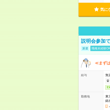
気に
説明会参加で
派遣
職種未経験O
≪まずは
無
給与
交
東
勤務地
錦