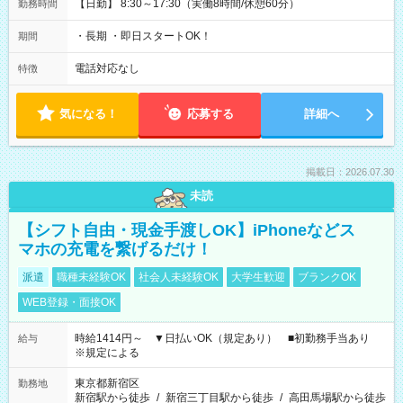
【日勤】 8:30～17:30（実働8時間/休憩60分）
勤務時間
・長期 ・即日スタートOK！
期間
電話対応なし
特徴
気になる！
応募する
詳細へ
掲載日：2026.07.30
未読
【シフト自由・現金手渡しOK】iPhoneなどス
マホの充電を繋げるだけ！
派遣
職種未経験OK
社会人未経験OK
大学生歓迎
ブランクOK
WEB登録・面接OK
時給1414円～ ▼日払いOK（規定あり） ■初勤務手当あり
給与
※規定による
東京都新宿区
勤務地
新宿駅から徒歩
/
新宿三丁目駅から徒歩
/
高田馬場駅から徒歩