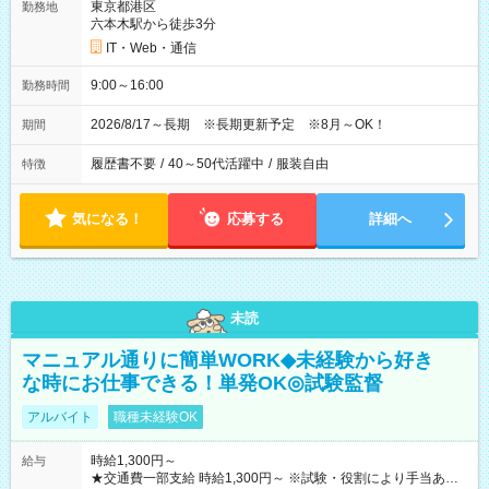
東京都港区
勤務地
六本木駅から徒歩3分
IT・Web・通信
9:00～16:00
勤務時間
2026/8/17～長期 ※長期更新予定 ※8月～OK！
期間
履歴書不要
/
40～50代活躍中
/
服装自由
特徴
気になる！
応募する
詳細へ
未読
マニュアル通りに簡単WORK◆未経験から好き
な時にお仕事できる！単発OK◎試験監督
アルバイト
職種未経験OK
時給1,300円～
給与
★交通費一部支給 時給1,300円～ ※試験・役割により手当あり