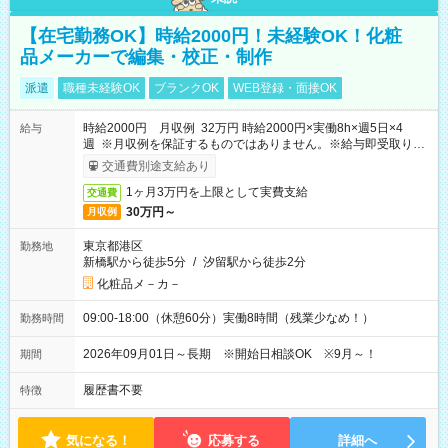
【在宅勤務OK】時給2000円！未経験OK！化粧
品メーカーで編集・校正・制作
派遣
職種未経験OK
ブランクOK
WEB登録・面接OK
時給2000円 月収例 32万円 時給2000円×実働8h×週5日×4
給与
週 ※月収例を保証するものではありません。※給与即受取りサ
ービス利用可（利用条件有）
交通費別途支給あり
1ヶ月3万円を上限として実費支給
交通費
30万円～
月収例
東京都港区
勤務地
新橋駅から徒歩5分
/
汐留駅から徒歩2分
化粧品メ－カ－
09:00-18:00（休憩60分）実働8時間（残業少なめ！）
勤務時間
2026年09月01日～長期 ※開始日相談OK ※9月～！
期間
履歴書不要
特徴
気になる！
応募する
詳細へ