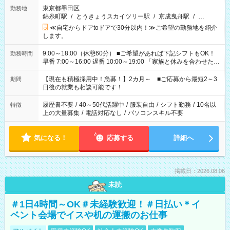
東京都墨田区
勤務地
錦糸町駅
/
とうきょうスカイツリー駅
/
京成曳舟駅
/
…
≪自宅からドアtoドアで30分以内！≫ご希望の勤務地を紹介
します。
9:00～18:00（休憩60分） ■ご希望があれば下記シフトもOK！
勤務時間
早番 7:00～16:00 遅番 10:00～19:00 「家族と休みを合わせた
い」 「余裕を持って夕飯の準備がしたい」 「できれば残業はし
たくない」 など、ご希望を教えてくださいね。 ※Wワーク希望
【現在も積極採用中！急募！】2カ月～ ■ご応募から最短2～3
期間
の方へ 今ご覧のお仕事で希望する勤務時間と、もう1つのお仕事
日後の就業も相談可能です！
の勤務時間。 合計で週40時間を超える場合は応募できません。
履歴書不要
/
40～50代活躍中
/
服装自由
/
シフト勤務
/
10名以
特徴
上の大量募集
/
電話対応なし
/
パソコンスキル不要
気になる！
応募する
詳細へ
掲載日：2026.08.06
未読
＃1日4時間～OK＃未経験歓迎！＃日払い＊イ
ベント会場でイスや机の運搬のお仕事