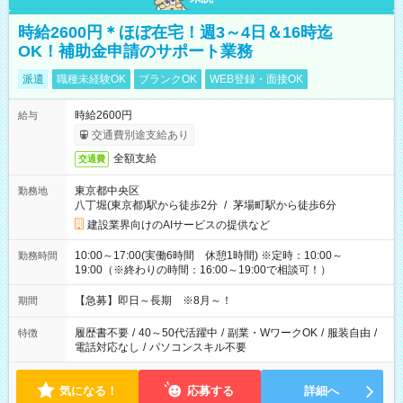
時給2600円＊ほぼ在宅！週3～4日＆16時迄
OK！補助金申請のサポート業務
派遣
職種未経験OK
ブランクOK
WEB登録・面接OK
時給2600円
給与
交通費別途支給あり
全額支給
交通費
東京都中央区
勤務地
八丁堀(東京都)駅から徒歩2分
/
茅場町駅から徒歩6分
建設業界向けのAIサービスの提供など
10:00～17:00(実働6時間 休憩1時間) ※定時：10:00～
勤務時間
19:00（※終わりの時間：16:00～19:00で相談可！）
【急募】即日～長期 ※8月～！
期間
履歴書不要
/
40～50代活躍中
/
副業・WワークOK
/
服装自由
/
特徴
電話対応なし
/
パソコンスキル不要
気になる！
応募する
詳細へ