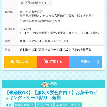
※勤務回数により昇給あり 【即給（前払い）オプションあ
交通費別途支給あり
り！】 希望される場合、勤務から1週間ほどで給与の一部を受け
取れます。 ※手数料418円がかかります。 【過去試験日の収入
さいたま市大宮区
勤務地
例】 ・河合塾模擬試験 8:30～17:30（休憩1時間） 時給1,300円
埼玉県埼玉県さいたま市大宮区錦町（最寄り駅：大宮駅）
×8時間＝日収10,400円＋交通費 ※当日の役割により時給＋100
円の場合あり ・国家試験 7:00～13:30（休憩なし） 時給1,300
株式会社全国試験運営センター
円（役割手当＋100円）×6時間＝日収8,400円＋交通費 【試用期
間】試用期間なし
シフト制
勤務時間
1日あたりの実働時間：最大7時間/日 09：00～17：00 ※勤務時
間は 試験により異なります。
単発・1日のみOK / 短期（1ヶ月以内）
期間
週1日からOK / 副業・WワークOK / 10名以上の大量募集
特徴
気になる！
応募する
詳細へ
未読
【未経験OK】【服装＆髪色自由！】お菓子のピ
ッキング・シール貼り｜短期
派遣
職種未経験OK
ブランクOK
WEB登録・面接OK