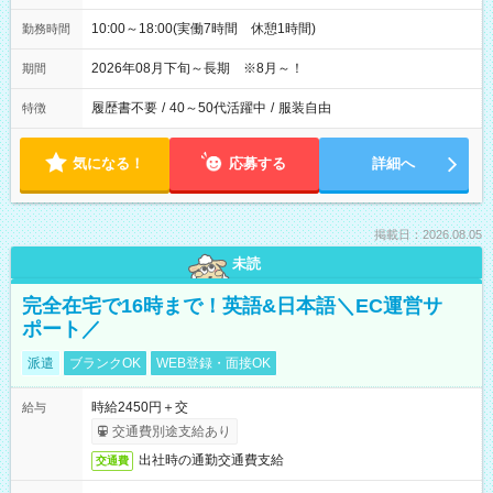
10:00～18:00(実働7時間 休憩1時間)
勤務時間
2026年08月下旬～長期 ※8月～！
期間
履歴書不要
/
40～50代活躍中
/
服装自由
特徴
気になる！
応募する
詳細へ
掲載日：2026.08.05
未読
完全在宅で16時まで！英語&日本語＼EC運営サ
ポート／
派遣
ブランクOK
WEB登録・面接OK
時給2450円＋交
給与
交通費別途支給あり
出社時の通勤交通費支給
交通費