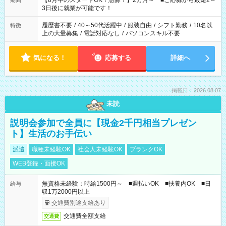
【8月中のスタートOK！急募！】2カ月～ ■ご応募から最短2～
期間
ね。 ※Wワーク希望の方へ 今ご覧のお仕事で希望する勤務時間
3日後に就業が可能です！
と、もう1つのお仕事の勤務時間。 合計で週40時間を超える場
合は応募できません。
履歴書不要
/
40～50代活躍中
/
服装自由
/
シフト勤務
/
10名以
特徴
上の大量募集
/
電話対応なし
/
パソコンスキル不要
気になる！
応募する
詳細へ
掲載日：2026.08.07
未読
説明会参加で全員に【現金2千円相当プレゼン
ト】生活のお手伝い
派遣
職種未経験OK
社会人未経験OK
ブランクOK
WEB登録・面接OK
無資格未経験：時給1500円～ ■週払いOK ■扶養内OK ■日
給与
収1万2000円以上
交通費別途支給あり
交通費全額支給
交通費