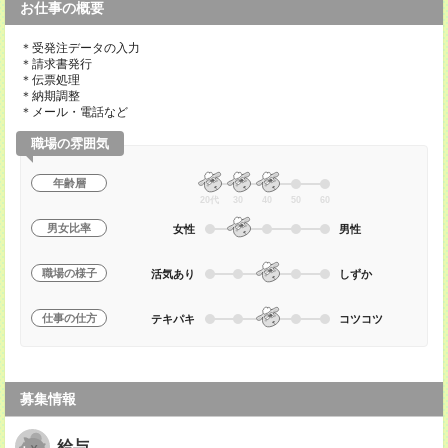
お仕事の概要
＊受発注データの入力
＊請求書発行
＊伝票処理
＊納期調整
＊メール・電話など
職場の雰囲気
年齢層
20代
30
40
50
60
男女比率
女性
男性
職場の様子
活気あり
しずか
仕事の仕方
テキパキ
コツコツ
募集情報
給与