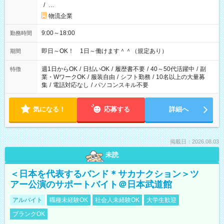
/
…
物流企業
9:00～18:00
勤務時間
即日～OK！ 1日～働けます＾＾（規定あり）
期間
週1日からOK
/
日払いOK
/
履歴書不要
/
40～50代活躍中
/
副
特徴
業・WワークOK
/
服装自由
/
シフト勤務
/
10名以上の大量募
集
/
電話対応なし
/
パソコンスキル不要
気になる！
応募する
詳細へ
掲載日：2026.08.03
未読
＜日本を代表するバンド＊サカナクション＞ツ
アー公演のサポートバイト＠日本武道館
アルバイト
職種未経験OK
社会人未経験OK
大学生歓迎
ブランクOK