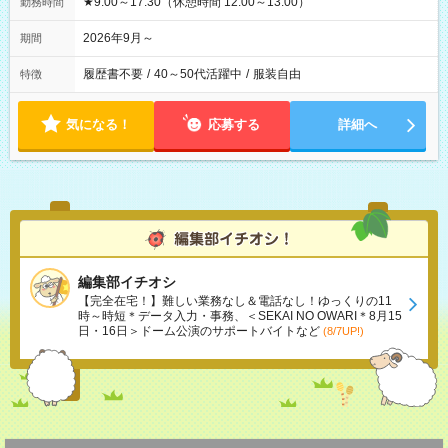
★9:00～17:30（休憩時間 12:00～13:00）
勤務時間
2026年9月～
期間
履歴書不要
/
40～50代活躍中
/
服装自由
特徴
気になる！
応募する
詳細へ
編集部イチオシ
【完全在宅！】難しい業務なし＆電話なし！ゆっくりの11
時～時短＊データ入力・事務、＜SEKAI NO OWARI＊8月15
日・16日＞ドーム公演のサポートバイトなど
(8/7UP!)