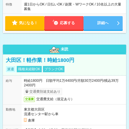
週1日からOK / 日払いOK / 副業・WワークOK / 10名以上の大量
特徴
募集
気になる！
応募する
詳細へ
未読
大田区！軽作業！時給1800円
派遣
職種未経験OK
ブランクOK
時給1800円 日額平均1万4400円/月額30万2400円/残込39万
給与
2400円
交通費別途支給あり
交通費支給（規定あり）
交通費
東京都大田区
勤務地
流通センター駅から車
倉庫