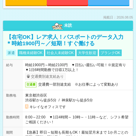
掲載日：2026.08.05
未読
【在宅OK】レア求人！パスポートのデータ入力
＊時給1900円～／短期！すぐ働ける
派遣
職種未経験OK
社会人未経験OK
大学生歓迎
ブランクOK
時給1900円～時給2100円 ▼日払い週払い可能！※規定有り
給与
▼1日6時間勤務で日収1万以上！
交通費別途支給あり
交通費一部別途支給 ※お仕事によって変動あり
交通費
東京都渋谷区
勤務地
渋谷駅から徒歩5分
/
神泉駅から徒歩5分
キレイなオフィスです
8:00～22:00 ▼1日4時間～ 10時～・11時～など、シフト希望
勤務時間
ご相談ください！
【急募】即日～短期も長期もOK！最短翌月末まで 1か月ごとの
期間