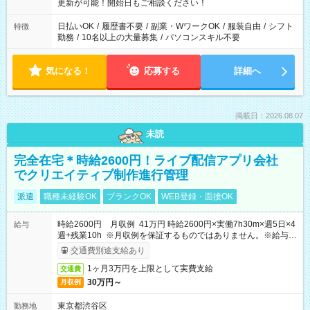
更新が可能！開始日もご相談ください！
日払いOK
/
履歴書不要
/
副業・WワークOK
/
服装自由
/
シフト
特徴
勤務
/
10名以上の大量募集
/
パソコンスキル不要
気になる！
応募する
詳細へ
掲載日：2026.08.07
未読
完全在宅＊時給2600円！ライブ配信アプリ会社
でクリエイティブ制作進行管理
派遣
職種未経験OK
ブランクOK
WEB登録・面接OK
時給2600円 月収例 41万円 時給2600円×実働7h30m×週5日×4
給与
週+残業10h ※月収例を保証するものではありません。※給与即
受取りサービス利用可（利用条件有）
交通費別途支給あり
1ヶ月3万円を上限として実費支給
交通費
30万円～
月収例
東京都渋谷区
勤務地