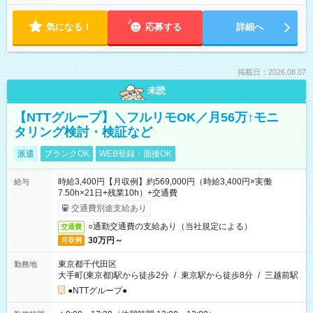
気になる！
応募する
詳細へ
掲載日：2026.08.07
未読
【NTTグループ】＼フルリモOK／月56万↑モニ
タリング検討・検証など
派遣
ブランクOK
WEB登録・面接OK
時給3,400円【月収例】約569,000円（時給3,400円×実働
給与
7.50h×21日+残業10h）+交通費
交通費別途支給あり
○通勤交通費の支給あり（当社規定による）
交通費
30万円～
月収例
東京都千代田区
勤務地
大手町(東京都)駅から徒歩2分
/
東京駅から徒歩8分
/
三越前駅
●NTTグループ●