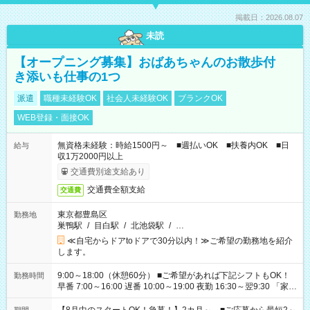
掲載日：2026.08.07
未読
【オープニング募集】おばあちゃんのお散歩付
き添いも仕事の1つ
派遣
職種未経験OK
社会人未経験OK
ブランクOK
WEB登録・面接OK
無資格未経験：時給1500円～ ■週払いOK ■扶養内OK ■日
給与
収1万2000円以上
交通費別途支給あり
交通費全額支給
交通費
東京都豊島区
勤務地
巣鴨駅
/
目白駅
/
北池袋駅
/
…
≪自宅からドアtoドアで30分以内！≫ご希望の勤務地を紹介
します。
9:00～18:00（休憩60分） ■ご希望があれば下記シフトもOK！
勤務時間
早番 7:00～16:00 遅番 10:00～19:00 夜勤 16:30～翌9:30 「家族
と休みを合わせたい」 「余裕を持って夕飯の準備がしたい」
「できれば残業はしたくない」 など、ご希望を教えてください