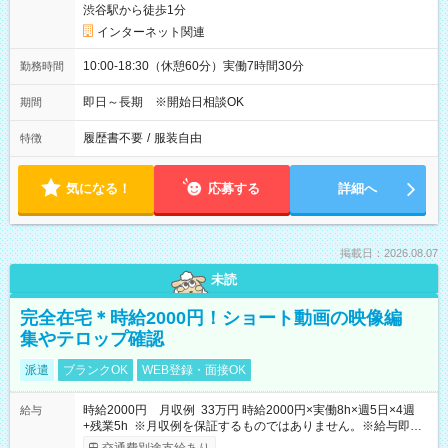
渋谷駅から徒歩1分
インターネット関連
10:00-18:30（休憩60分）実働7時間30分
勤務時間
即日～長期 ※開始日相談OK
期間
履歴書不要
/
服装自由
特徴
気になる！
応募する
詳細へ
掲載日：2026.08.07
未読
完全在宅＊時給2000円！ショート動画の映像編
集やテロップ確認
派遣
ブランクOK
WEB登録・面接OK
時給2000円 月収例 33万円 時給2000円×実働8h×週5日×4週
給与
+残業5h ※月収例を保証するものではありません。※給与即受
取りサービス利用可（利用条件有）