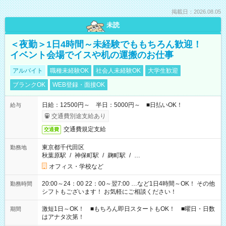
掲載日：2026.08.05
未読
＜夜勤＞1日4時間～未経験でももちろん歓迎！
イベント会場でイスや机の運搬のお仕事
アルバイト
職種未経験OK
社会人未経験OK
大学生歓迎
ブランクOK
WEB登録・面接OK
日給：12500円～ 半日：5000円～ ■日払いOK！
給与
交通費別途支給あり
交通費規定支給
交通費
東京都千代田区
勤務地
秋葉原駅
/
神保町駅
/
麹町駅
/
…
オフィス・学校など
20:00～24：00 22：00～翌7:00 …など1日4時間～OK！ その他
勤務時間
シフトもございます！ お気軽にご相談ください！
激短1日～OK！ ■もちろん即日スタートもOK！ ■曜日・日数
期間
はアナタ次第！