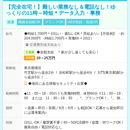
【完全在宅！】難しい業務なし＆電話なし！ゆ
っくりの11時～時短＊データ入力・事務
派遣
職種未経験OK
ブランクOK
WEB登録・面接OK
◆時給1,700円＊日払い・週払いOK＊昇給あり♪【月収例】 ・約
給与
204,000円 （時給1,700円 × 実働6h × 20日）
交通費別途支給あり
◆全額支給 ＊家が少し遠くても安心！
交通費
20～25万円
月収例
東京都港区
勤務地
竹芝駅から徒歩2分
/
浜松町駅から徒歩4分
/
大門(東京都)駅か
ら徒歩5分
/
…
◆港区にある情報セキュリティ企業◆
◆11：00～18：30のうち実働6時間、休憩60分 ※11：00～18：
勤務時間
00 または 11：30～18：30 。*。ブランクOK！。*。 例え
ば前職が、 在宅/財団法人/事務/コールセンター/受付/販売/カフェ
スタッフ スイーツ販売/ホテルフロント/化粧品販売/など 様々な
＜急募＞即日～長期／8月～9月～も相談OK！応募から最短即日
期間
業界から入社して活躍されています♪
には選考案内♪
日払いOK
/
履歴書不要
/
40～50代活躍中
/
副業・WワークOK
/
特徴
服装自由
/
電話対応なし