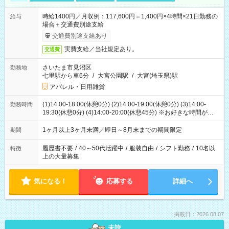
時給1400円／月収例：117,600円＝1,400円×4時間×21日勤務の
給与
場合＋交通費別途支給
交通費別途支給あり
実費支給／当社規定あり。
交通費
さいたま市見沼区
勤務地
七里駅から車6分
/
大宮公園駅
/
大宮(埼玉県)駅
アパレル・日用雑貨
(1)14:00-18:00(休憩0分) (2)14:00-19:00(休憩0分) (3)14:00-
勤務時間
19:30(休憩0分) (4)14:00-20:00(休憩45分) ※お好きな時間が選べ
ます
1ヶ月以上3ヶ月未満／即日～8月末までの期間限定
期間
履歴書不要
/
40～50代活躍中
/
服装自由
/
シフト勤務
/
10名以
特徴
上の大量募集
気になる！
応募する
詳細へ
掲載日：2026.08.07
未読