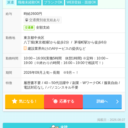
派遣
職種未経験OK
ブランクOK
WEB登録・面接OK
時給2600円
給与
交通費別途支給あり
全額支給
交通費
東京都中央区
勤務地
八丁堀(東京都)駅から徒歩2分
/
茅場町駅から徒歩6分
建設業界向けのAIサービスの提供など
10:00～16:00(実働5時間 休憩1時間) ※定時：10:00～
勤務時間
19:00（※終わりの時間：16:00～19:00で相談可！）
2026年09月上旬～長期 ※9月～！
期間
履歴書不要
/
40～50代活躍中
/
副業・WワークOK
/
服装自由
/
特徴
電話対応なし
/
パソコンスキル不要
気になる！
応募する
詳細へ
掲載日：2026.08.07
未読