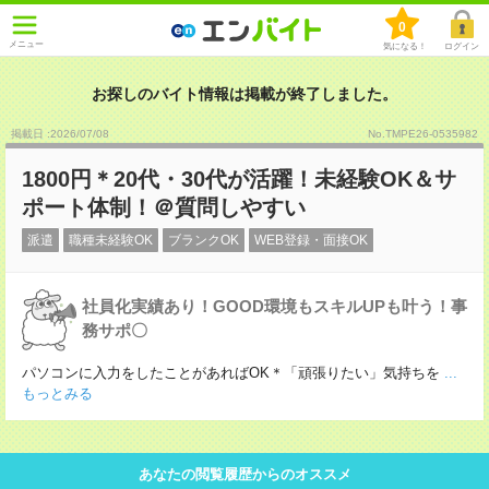
0
メニュー
気になる！
ログイン
お探しのバイト情報は掲載が終了しました。
掲載日 :2026
/
07
/
08
No.TMPE26-0535982
1800円＊20代・30代が活躍！未経験OK＆サ
ポート体制！＠質問しやすい
派遣
職種未経験OK
ブランクOK
WEB登録・面接OK
社員化実績あり！GOOD環境もスキルUPも叶う！事
務サポ〇
パソコンに入力をしたことがあればOK＊「頑張りたい」気持ちを
...
もっとみる
あなたの閲覧履歴からのオススメ