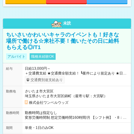
未読
ちいさいかわいいキャラのイベントも！好きな
場所で働ける☆来社不要！働いたその日に給料
もらえる◎/T1
アルバイト
職種未経験OK
日給13,000円～
給与
＋交通費支給 ★交通費全額支給！ ┗案件により規定あり ★日払
いOK！（規定あり） ┗働いたその日に現金GET♪ お仕事後はコ
交通費別途支給あり
ンビニATMから 日払い分を引き落とせます！ 【試用期間】試
用期間なし
さいたま市大宮区
勤務地
埼玉県さいたま市大宮区錦町（最寄り駅：大宮駅）
株式会社ワンベルウッズ
勤務時間は指定なし
勤務時間
変形労働時間制 想定労働時間160時間/月 【シフト例】 ・8：00
～21：00
単発・1日のみOK
期間