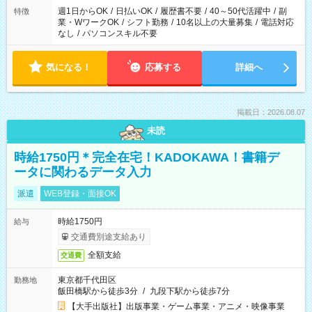
週1日からOK
/
日払いOK
/
履歴書不要
/
40～50代活躍中
/
副
特徴
業・WワークOK
/
シフト勤務
/
10名以上の大量募集
/
電話対応
なし
/
パソコンスキル不要
気になる！
応募する
詳細へ
掲載日：2026.08.07
未読
時給1750円＊完全在宅！KADOKAWA！書籍デ
ータに関わるデータ入力
派遣
WEB登録・面接OK
時給1750円
給与
交通費別途支給あり
全額支給
交通費
東京都千代田区
勤務地
飯田橋駅から徒歩3分
/
九段下駅から徒歩7分
【大手出版社】出版事業・ゲーム事業・アニメ・映像事業