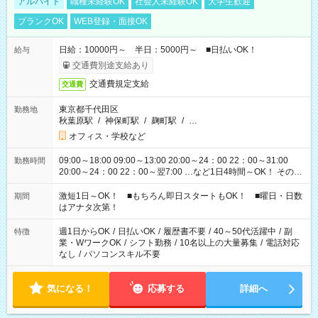
アルバイト
職種未経験OK
社会人未経験OK
大学生歓迎
ブランクOK
WEB登録・面接OK
日給：10000円～ 半日：5000円～ ■日払いOK！
給与
交通費別途支給あり
交通費規定支給
交通費
東京都千代田区
勤務地
秋葉原駅
/
神保町駅
/
麹町駅
/
…
オフィス・学校など
09:00～18:00 09:00～13:00 20:00～24：00 22：00～31:00
勤務時間
20:00～24：00 22：00～翌7:00 …など1日4時間～OK！ その他
シフトもございます！ お気軽にご相談ください！
激短1日～OK！ ■もちろん即日スタートもOK！ ■曜日・日数
期間
はアナタ次第！
週1日からOK
/
日払いOK
/
履歴書不要
/
40～50代活躍中
/
副
特徴
業・WワークOK
/
シフト勤務
/
10名以上の大量募集
/
電話対応
なし
/
パソコンスキル不要
気になる！
応募する
詳細へ